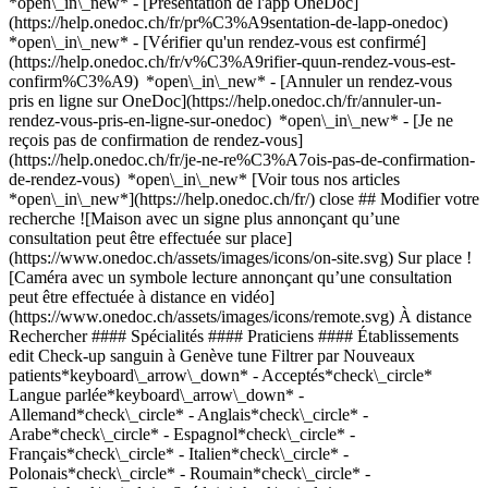
*open\_in\_new* - [Présentation de l'app OneDoc]
(https://help.onedoc.ch/fr/pr%C3%A9sentation-de-lapp-onedoc)
*open\_in\_new*
- [Vérifier qu'un rendez-vous est confirmé](https://help.onedoc.ch/fr/v%C3%A9rifier-quun-rendez-vous-est-confirm%C3%A9) *open\_in\_new* - [Annuler un rendez-vous pris en ligne sur OneDoc](https://help.onedoc.ch/fr/annuler-un-rendez-vous-pris-en-ligne-sur-onedoc) *open\_in\_new* - [Je ne reçois pas de confirmation de rendez-vous](https://help.onedoc.ch/fr/je-ne-re%C3%A7ois-pas-de-confirmation-de-rendez-vous) *open\_in\_new* [Voir tous nos articles *open\_in\_new*](https://help.onedoc.ch/fr/) close ## Modifier votre recherche ![Maison avec un signe plus annonçant qu’une consultation peut être effectuée sur place](https://www.onedoc.ch/assets/images/icons/on-site.svg) Sur place ![Caméra avec un symbole lecture annonçant qu’une consultation peut être effectuée à distance en vidéo](https://www.onedoc.ch/assets/images/icons/remote.svg) À distance Rechercher #### Spécialités #### Praticiens #### Établissements edit Check-up sanguin à Genève tune Filtrer par Nouveaux patients*keyboard\_arrow\_down* - Acceptés*check\_circle* Langue parlée*keyboard\_arrow\_down* - Allemand*check\_circle* - Anglais*check\_circle* - Arabe*check\_circle* - Espagnol*check\_circle* - Français*check\_circle* - Italien*check\_circle* - Polonais*check\_circle* - Roumain*check\_circle* - Russe*check\_circle* - Suédois*check\_circle* - Tchèque*check\_circle* Sexe*keyboard\_arrow\_down* - Femme*check\_circle* - Homme*check\_circle* Réseau*keyboard\_arrow\_down* - Medbase*check\_circle* - Réseau Delta*check\_circle* Disponibilité*keyboard\_arrow\_down* - Disponible aujourdhui*check\_circle* - Dans les 3 prochains jours*check\_circle* - Dans les 7 prochains jours*check\_circle* - Dans les 14 prochains jours*check\_circle* # __Check-up sanguin__ à __Genève__: prenez rendez-vous en ligne aujourd'hui ## 17 résultats à Genève [![Dr. Nathalie Farpour-Lambert, pédiatre à Genève](https://assets.onedoc.ch/images/users/ea165fdbbe8459d5ebd3188efa5a8d206f2a54aabf160962643615590e44c58f-small.jpg "Dr. Nathalie Farpour-Lambert, pédiatre à Genève")](https://www.onedoc.ch/fr/pediatre/geneve/pcvqr/dr-nathalie-farpour-lambert) ### [Dr. Nathalie Farpour-Lambert](https://www.onedoc.ch/fr/pediatre/geneve/pcvqr/dr-nathalie-farpour-lambert) ![Badge indiquant un profil vérifié](https://www.onedoc.ch/assets/images/icons/checkmark.svg) [Pédiatre](https://www.onedoc.ch/fr/pediatre/geneve) [Centre Médical Archimed Nations](https://www.onedoc.ch/fr/centre-medical/geneve/e70q/centre-medical-archimed-nations) La Voie-Creuse 16 1202 Genève ![Icône patient avec un signe plus annonçant que le professionnel accepte de nouveaux patients](https://www.onedoc.ch/assets/images/icons/new-patients.svg)Accepte les nouveaux patients [Réserver un RDV](https://www.onedoc.ch/fr/pediatre/geneve/pcvqr/dr-nathalie-farpour-lambert) Expertises: Check-up sanguin, [Récupération physiothérapeutique du sportif](https://www.onedoc.ch/fr/recuperation-physiotherapeutique-du-sportif/geneve), [Chaussures orthopédiques](https://www.onedoc.ch/fr/chaussures-orthopediques/geneve), [Déchirure musculaire et ligamentaire](https://www.onedoc.ch/fr/dechirure-musculaire-et-ligamentaire/geneve), [Entorse](https://www.onedoc.ch/fr/entorse/geneve), [Tendinite](https://www.onedoc.ch/fr/tendinite/geneve), [Obésité](https://www.onedoc.ch/fr/obesite/geneve), [Troubles du comportement alimentaire](https://www.onedoc.ch/fr/troubles-du-comportement-alimentaire/geneve)Voir plus *chevron\_left* lun. 03 août *chevron\_right* Voir plus de rendez-vous *error\_outline* Une erreur s'est produite lors du chargement des disponibilités [Réessayer](https://www.onedoc.ch) Expertises: Check-up sanguin, [Récupération physiothérapeutique du sportif](https://www.onedoc.ch/fr/recuperation-physiotherapeutique-du-sportif/geneve), [Chaussures orthopédiques](https://www.onedoc.ch/fr/chaussures-orthopediques/geneve), [Déchirure musculaire et ligamentaire](https://www.onedoc.ch/fr/dechirure-musculaire-et-ligamentaire/geneve), [Entorse](https://www.onedoc.ch/fr/entorse/geneve), [Tendinite](https://www.onedoc.ch/fr/tendinite/geneve), [Obésité](https://www.onedoc.ch/fr/obesite/geneve), [Troubles du comportement alimentaire](https://www.onedoc.ch/fr/troubles-du-comportement-alimentaire/geneve)Voir plus [![Dr. Anu Mehra, spécialiste en médecine interne générale à Genève](https://assets.onedoc.ch/images/users/a8c6364cf6037cee700e91bb3885f0b411d6ad1a6e8d6dc81245ea4a90bf1c6f-small.png "Dr. Anu Mehra, spécialiste en médecine interne générale à Genève")](https://www.onedoc.ch/fr/specialiste-en-medecine-interne-generale/geneve/pc4gf/dr-anu-mehra) ### [Dr. Anu Mehra](https://www.onedoc.ch/fr/specialiste-en-medecine-interne-generale/geneve/pc4gf/dr-anu-mehra) ![Badge indiquant un profil vérifié](https://www.onedoc.ch/assets/images/icons/checkmark.svg) [Spécialiste en médecine interne générale](https://www.onedoc.ch/fr/specialiste-en-medecine-interne-generale/geneve) [Qorpus - Service médecine adulte](https://www.onedoc.ch/fr/cabinet-medical/geneve/ebcb3/qorpus-service-medecine-adulte) Avenue de la Gare des Eaux-Vives 28 1208 Genève ![Icône patient avec un signe plus annonçant que le professionnel accepte de nouveaux patients](https://www.onedoc.ch/assets/images/icons/new-patients.svg)Accepte les nouveaux patients [Réserver un RDV](https://www.onedoc.ch/fr/specialiste-en-medecine-interne-generale/geneve/pc4gf/dr-anu-mehra) Expertises: Check-up sanguin, [Check-up | bilan de santé](https://www.onedoc.ch/fr/check-up-bilan-de-sante/geneve), [Prise de sang | Prélèvement sanguin](https://www.onedoc.ch/fr/prise-de-sang-prelevement-sanguin/geneve)Voir plus *chevron\_left* lun. 03 août *chevron\_right* Voir plus de rendez-vous *error\_outline* Une erreur s'est produite lors du chargement des disponibilités [Réessayer](https://www.onedoc.ch) Expertises: Check-up sanguin, [Check-up | bilan de santé](https://www.onedoc.ch/fr/check-up-bilan-de-sante/geneve), [Prise de sang | Prélèvement sanguin](https://www.onedoc.ch/fr/prise-de-sang-prelevement-sanguin/geneve)Voir plus [![Dr. Matthew Strebel, médecin généraliste à Genève](https://assets.onedoc.ch/images/users/5e0a2c2305bcbdb9600d1fba3d83f53a4df0c0ff09a0449c332ef32ca030d1d9-small.png "Dr. Matthew Strebel, médecin généraliste à Genève")](https://www.onedoc.ch/fr/medecin-generaliste/geneve/pc4us/dr-matthew-strebel) ### [Dr. Matthew Strebel](https://www.onedoc.ch/fr/medecin-generaliste/geneve/pc4us/dr-matthew-strebel) ![Badge indiquant un profil vérifié](https://www.onedoc.ch/assets/images/icons/checkmark.svg) [Médecin généraliste](https://www.onedoc.ch/fr/medecin-generaliste/geneve) [Maison Médicale Balexert](https://www.onedoc.ch/fr/centre-medical/geneve/ec0u/maison-medicale-balexert) Avenue Louis-Casaï 27 1209 Genève ![Icône patient avec un signe plus annonçant que le professionnel accepte de nouveaux patients](https://www.onedoc.ch/assets/images/icons/new-patients.svg)Accepte les nouveaux patients [Réserver un RDV](https://www.onedoc.ch/fr/medecin-generaliste/geneve/pc4us/dr-matthew-strebel) Expertises: Check-up sanguin, [Check-up | bilan de santé](https://www.onedoc.ch/fr/check-up-bilan-de-sante/geneve)Voir plus *chevron\_left* lun. 03 août *chevron\_right* Voir plus de rendez-vous *error\_outline* Une erreur s'est produite lors du chargement des disponibilités [Réessayer](https://www.onedoc.ch) Expertises: Check-up sanguin, [Check-up | bilan de santé](https://www.onedoc.ch/fr/check-up-bilan-de-sante/geneve)Voir plus [![Libelula - Soins Infirmiers & Holistiques à domicile, cabinet médical à Genève](https://assets.onedoc.ch/images/entities/486c2477906fbcaa6f57e57ff5a198508e93ec09cf35a2595c3ec7a04688df33-small.jpg "Libelula - Soins Infirmiers & Holistiques à domicile, cabinet médical à Genève")](https://www.onedoc.ch/fr/cabinet-medical/geneve/ebcro/libelula-soins-infirmiers-holistiques-a-domicile) ### [Libelula - Soins Infirmiers & Holistiques à domicile](https://www.onedoc.ch/fr/cabinet-medical/geneve/ebcro/libelula-soins-infirmiers-holistiques-a-domicile) ![Badge indiquant un profil vérifié](https://www.onedoc.ch/assets/images/icons/checkmark.svg) Cabinet médical Rue des Eaux-Vives 15 1207 Genève ![Icône patient avec un signe plus annonçant que le professionnel accepte de nouveaux patients](https://www.onedoc.ch/assets/images/icons/new-patients.svg)Accepte les nouveaux patients [Réserver un RDV](https://www.onedoc.ch/fr/cabinet-medical/geneve/ebcro/libelula-soins-infirmiers-holistiques-a-domicile) *chevron\_left* lun. 03 août *chevron\_right* Voir plus de rendez-vous *error\_outline* Une erreur s'est produite lors du chargement des disponibilités [Réessayer](https://www.onedoc.ch) [![Laboratoire Cornavin, laboratoire d'analyse à Genève](https://assets.onedoc.ch/images/entities/abe945a11418caf1e398a6903612be76aa8882d8f59fff8b5a1e5f0f7b02aa45-small.png "Laboratoire Cornavin, laboratoire d'analyse à Genève")](https://www.onedoc.ch/fr/laboratoire-d-analyse/geneve/e68i/laboratoire-cornavin) ### [Laboratoire Cornavin](https://www.onedoc.ch/fr/laboratoire-d-analyse/geneve/e68i/laboratoire-cornavin) ![Badge indiquant un profil vérifié](https://www.onedoc.ch/assets/images/icons/checkmark.svg) Laboratoire d'analyse Rue de Lausanne 36 1201 Genève ![Icône patient avec un signe plus annonçant que le professionnel accepte de nouveaux patients](https://www.onedoc.ch/assets/images/icons/new-patients.svg)Accepte les nouveaux patients [Réserver un RDV](https://www.onedoc.ch/fr/laboratoire-d-analyse/geneve/e68i/laboratoire-cornavin) [![Laboratoire Champel, laboratoire d'analyse à Genève](https://assets.onedoc.ch/images/entities/bbd60fb345ce581f87f505633ae740b2a10814ecb2bf895d38e1a96b24dbd5bf-small.png "Laboratoire Champel, laboratoire d'analyse à Genève")](https://www.onedoc.ch/fr/laboratoire-d-analyse/geneve/e97r/laboratoire-champel) ### [Laboratoire Champel](https://www.onedoc.ch/fr/laboratoire-d-analyse/geneve/e97r/laboratoi