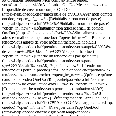
## Questions fréquentes Mon comptePrendre rendez-
vousConsultations vidéoApplication OneDocMes rendez-vous -
[Impossible de créer mon compte OneDoc]
(https://help.onedoc.ch/fr/impossible-de-cr%C3%A9er-mon-compte-
onedoc) *open\_in\_new* - [Réinitialiser mon mot de passe]
(https://help.onedoc.ch/fr/r%C3%A9initialiser-mon-mot-de-passe)
*open\_in\_new* - [Réinitialiser mon adresse email de compte
OneDoc](https://help.onedoc.ch/fr/r%C3%A9initialiser-mon-
adresse-email-de-compte-onedoc) *open\_in\_new*
- [Prendre un
rendez-vous auprès de votre médecin/thérapeute habituel]
(https://help.onedoc.ch/fr/prendre-un-rendez-vous-aupr%C3%A8s-
de-votre-m%C3%A9decin/th%C3%A9rapeute-habituel)
*open\_in\_new* - [Prendre un rendez-vous par spécialité]
(https://help.onedoc.ch/fr/prendre-un-rendez-vous-par-
sp%C3%A9cialit%C3%A9) *open\_in\_new* - [Prendre un
rendez-vous pour un proche](https://help.onedoc.ch/fr/prendre-un-
rendez-vous-pour-un-proche) *open\_in\_new*
- [Qu'est ce qu'une
consultation vidéo OneDoc?](https://help.onedoc.ch/fr/comment-
fonctionne-une-consultation-vid%C3%A9o) *open\_in\_new* -
[Comment prendre rendez-vous pour une consultation vidéo?]
(https://help.onedoc.ch/fr/prendre-un-rendez-vous-%C3%A0-
distance) *open\_in\_new*
- [Téléchargement de l'app OneDoc]
(https://help.onedoc.ch/fr/t%C3%A9l%C3%A9chargement-de-lapp-
onedoc) *open\_in\_new* - [Naviguer dans l'app OneDoc]
(https://help.onedoc.ch/fr/naviguer-dans-lapp-onedoc)