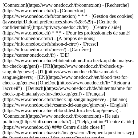
[Connexion](https://www.onedoc.ch/fr/connexion) - [Recherche]
(https://www.onedoc.ch/fr/) - [Connexion]
(https://www.onedoc.ch/fr/connexion) * * * - [Gestion des cookies]
(javascript:Didomi.preferences.show%28%29) - [Centre de
confidentialité](https://privacy.onedoc.ch/fr/) - [Centre d'aide]
(https://www.onedoc.ch) * * * - [Pour les professionnels de santé]
(https://info.onedoc.ch/fr/) - [À propos de nous]
(https://info.onedoc.ch/fr/raison-d-etre/) - [Presse]
(https://info.onedoc.ch/fr/presse/) - [Carrières]
(https://career.onedoc.ch/fr)
- [DE]
(https://www.onedoc.ch/de/blutentnahme-fur-check-up-blutanalyse-
fur-check-up/genf) - [FR](https://www.onedoc.ch/fr/check-up-
sanguin/geneve) - [IT](https://www.onedoc.ch/it/esame-del-
sangue/ginevra) - [EN](https://www.onedoc.ch/en/blood-test-for-
check-up/geneva) [OneDoc](https://www.onedoc.ch/fr/ "Retour à
l'accueil") - [Deutsch](https://www.onedoc.ch/de/blutentnahme-fur-
check-up-blutanalyse-fur-check-up/genf) - [Français]
(https://www.onedoc.ch/fr/check-up-sanguin/geneve) - [Italiano]
(https://www.onedoc.ch/it/esame-del-sangue/ginevra) - [English]
(https://www.onedoc.ch/en/blood-test-for-check-up/geneva)
-
[Connexion](https://www.onedoc.ch/fr/connexion) - [Je suis
praticien](https://info.onedoc.ch/fr/)
- [*help\_outline*Centre d'aide]
(https://www.onedoc.ch) #### Centre d'aide close ![]
(https://www.onedoc.ch/assets/images/icons/frequent-questions.svg)