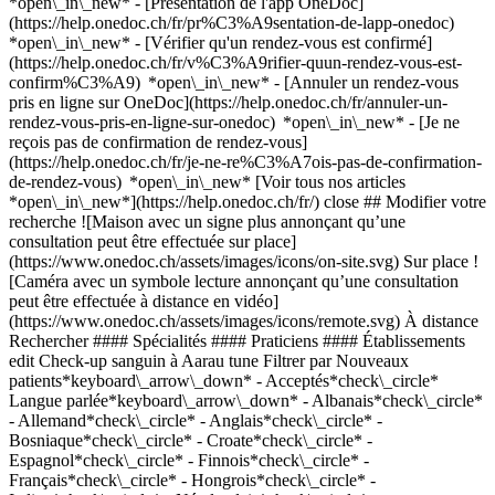
*open\_in\_new* - [Présentation de l'app OneDoc]
(https://help.onedoc.ch/fr/pr%C3%A9sentation-de-lapp-onedoc)
*open\_in\_new*
- [Vérifier qu'un rendez-vous est confirmé](https://help.onedoc.ch/fr/v%C3%A9rifier-quun-rendez-vous-est-confirm%C3%A9) *open\_in\_new* - [Annuler un rendez-vous pris en ligne sur OneDoc](https://help.onedoc.ch/fr/annuler-un-rendez-vous-pris-en-ligne-sur-onedoc) *open\_in\_new* - [Je ne reçois pas de confirmation de rendez-vous](https://help.onedoc.ch/fr/je-ne-re%C3%A7ois-pas-de-confirmation-de-rendez-vous) *open\_in\_new* [Voir tous nos articles *open\_in\_new*](https://help.onedoc.ch/fr/) close ## Modifier votre recherche ![Maison avec un signe plus annonçant qu’une consultation peut être effectuée sur place](https://www.onedoc.ch/assets/images/icons/on-site.svg) Sur place ![Caméra avec un symbole lecture annonçant qu’une consultation peut être effectuée à distance en vidéo](https://www.onedoc.ch/assets/images/icons/remote.svg) À distance Rechercher #### Spécialités #### Praticiens #### Établissements edit Check-up sanguin à Aarau tune Filtrer par Nouveaux patients*keyboard\_arrow\_down* - Acceptés*check\_circle* Langue parlée*keyboard\_arrow\_down* - Albanais*check\_circle* - Allemand*check\_circle* - Anglais*check\_circle* - Bosniaque*check\_circle* - Croate*check\_circle* - Espagnol*check\_circle* - Finnois*check\_circle* - Français*check\_circle* - Hongrois*check\_circle* - Italien*check\_circle* - Néerlandais*check\_circle* - Roumain*check\_circle* - Russe*check\_circle* - Serbe*check\_circle* Sexe*keyboard\_arrow\_down* - Femme*check\_circle* - Homme*check\_circle* Réseau*keyboard\_arrow\_down* - IfA*check\_circle* - Hirslanden*check\_circle* - ArgoMed*check\_circle* Disponibilité*keyboard\_arrow\_down* - Disponible aujourdhui*check\_circle* - Dans les 3 prochains jours*check\_circle* - Dans les 7 prochains jours*check\_circle* - Dans les 14 prochains jours*check\_circle* # __Check-up sanguin__ à __Aarau__: prenez rendez-vous en ligne aujourd'hui ## 2 résultats à Aarau [![Dr. med. Matti S. Kuronen, gynécologue obstétricien à Aarau](https://assets.onedoc.ch/images/users/17904037f2e4d7ff39a5c916476396b7334f87bf393b0bbb7275b51da2189839-small.png "Dr. med. Matti S. Kuronen, gynécologue obstétricien à Aarau")](https://www.onedoc.ch/fr/gynecologue-obstetricien/aarau/psle/dr-med-matti-s-kuronen) ### [Dr. med. Matti S. Kuronen](https://www.onedoc.ch/fr/gynecologue-obstetricien/aarau/psle/dr-med-matti-s-kuronen) ![Badge indiquant un profil vérifié](https://www.onedoc.ch/assets/images/icons/checkmark.svg) [Gynécologue obstétricien](https://www.onedoc.ch/fr/gynecologue-obstetricien/aarau) [Praxis Dr. med. Kuronen Matti S.](https://www.onedoc.ch/fr/cabinet-medical/aarau/el5j/praxis-dr-med-kuronen-matti-s) Schanzweg 7 5000 Aarau ![Dr. med. Matti S. Kuronen est affilié au réseau Hirslanden](https://assets.onedoc.ch/images/networks/logos/7a9c24ef8e66c111282a51999a6cedf6d489b2b7daf5ce11d914499004b82a1b-small.png) ![Icône patient avec un signe moins annonçant que le professionnel n’accepte pas de nouveaux patients](https://www.onedoc.ch/assets/images/icons/no-new-patients.svg)N'accepte pas de nouveaux patients [Réserver un RDV](https://www.onedoc.ch/fr/gynecologue-obstetricien/aarau/psle/dr-med-matti-s-kuronen) Expertises: Check-up sanguin, [Infection urinaire | Cystite](https://www.onedoc.ch/fr/infection-urinaire-cystite/aarau), [Vaccination Papillomavirus Humain (HPV)](https://www.onedoc.ch/fr/vaccination-papillomavirus-humain-hpv/aarau), [Mesure (dosage) de la vitamine D](https://www.onedoc.ch/fr/mesure-dosage-de-la-vitamine-d/aarau), [Pilule contraceptive](https://www.onedoc.ch/fr/pilule-contraceptive/aarau), [Ménopause](https://www.onedoc.ch/fr/menopause/aarau), [Dépistage du HPV | Frottis](https://www.onedoc.ch/fr/depistage-du-hpv-frottis/aarau), [Mesure du taux de fer | Ferritine](https://www.onedoc.ch/fr/mesure-du-taux-de-fer-ferritine/aarau)Voir plus *chevron\_left* lun. 03 août *chevron\_right* Voir plus de rendez-vous *error\_outline* Une erreur s'est produite lors du chargement des disponibilités [Réessayer](https://www.onedoc.ch) Expertises: Check-up sanguin, [Infection urinaire | Cystite](https://www.onedoc.ch/fr/infection-urinaire-cystite/aarau), [Vaccination Papillomavirus Humain (HPV)](https://www.onedoc.ch/fr/vaccination-papillomavirus-humain-hpv/aarau), [Mesure (dosage) de la vitamine D](https://www.onedoc.ch/fr/mesure-dosage-de-la-vitamine-d/aarau), [Pilule contraceptive](https://www.onedoc.ch/fr/pilule-contraceptive/aarau), [Ménopause](https://www.onedoc.ch/fr/menopause/aarau), [Dépistage du HPV | Frottis](https://www.onedoc.ch/fr/depistage-du-hpv-frottis/aarau), [Mesure du taux de fer | Ferritine](https://www.onedoc.ch/fr/mesure-du-taux-de-fer-ferritine/aarau)Voir plus [![Dr. med. Agim Asllani, médecin généraliste à Aarau](https://assets.onedoc.ch/images/users/f795f70bd206ce10347c875c840ca1b047a2331574c8d21575c09219305ec142-small.jpg "Dr. med. Agim Asllani, médecin généraliste à Aarau")](https://www.onedoc.ch/fr/medecin-generaliste/aarau/pcrj1/dr-med-agim-asllani) ### [Dr. med. Agim Asllani](https://www.onedoc.ch/fr/medecin-generaliste/aarau/pcrj1/dr-med-agim-asllani) [Médecin généraliste](https://www.onedoc.ch/fr/medecin-generaliste/aarau) [Praxis Dr. med. (RSK) Agim Asllani](https://www.onedoc.ch/fr/centre-medical/aarau/eytt/praxis-dr-med-rsk-agim-asllani) Bahnhofstrasse 92 5000 Aarau ![Dr. med. Agim Asllani est affilié au réseau ArgoMed](https://assets.onedoc.ch/images/networks/logos/56e2a8e8292e9df6e76e9f4a2e0ed8e8d2214c4de1f587b1dba51bed3a27b454-small.png) ![Icône patient avec un signe plus annonçant que le professionnel accepte de nouveaux patients](https://www.onedoc.ch/assets/images/icons/new-patients.svg)Accepte les nouveaux patients [Réserver un RDV](https://www.onedoc.ch/fr/medecin-generaliste/aarau/pcrj1/dr-med-agim-asllani) Expertises: Check-up sanguin, [Contrôle médical permis de conduire NIVEAU 1](https://www.onedoc.ch/fr/controle-medical-permis-de-conduire-niveau-1/aarau), [Check-up | bilan de santé](https://www.onedoc.ch/fr/check-up-bilan-de-sante/aarau), [Mesure du taux de fer | Ferritine](https://www.onedoc.ch/fr/mesure-du-taux-de-fer-ferritine/aarau), [Mesure de la pression artérielle | Tension](https://www.onedoc.ch/fr/mesure-de-la-pression-arterielle-tension/aarau), [Vaccination encéphalite à tiques (FSME)](https://www.onedoc.ch/fr/vaccination-encephalite-a-tiques-fsme/aarau), [Contrôle médical permis de conduire NIVEAU 2](https://www.onedoc.ch/fr/controle-medical-permis-de-conduire-niveau-2/aarau)Voir plus *chevron\_left* lun. 03 août *chevron\_right* Voir plus de rendez-vous *error\_outline* Une erreur s'est produite lors du chargement des disponibilités [Réessayer](https://www.onedoc.ch) Expertises: Check-up sanguin, [Contrôle médical permis de conduire NIVEAU 1](https://www.onedoc.ch/fr/controle-medical-permis-de-conduire-niveau-1/aarau), [Check-up | bilan de santé](https://www.onedoc.ch/fr/check-up-bilan-de-sante/aarau), [Mesure du taux de fer | Ferritine](https://www.onedoc.ch/fr/mesure-du-taux-de-fer-ferritine/aarau), [Mesure de la pression artérielle | Tension](https://www.onedoc.ch/fr/mesure-de-la-pression-arterielle-tension/aarau), [Vaccination encéphalite à tiques (FSME)](https://www.onedoc.ch/fr/vaccination-encephalite-a-tiques-fsme/aarau), [Contrôle médical permis de conduire NIVEAU 2](https://www.onedoc.ch/fr/controle-medical-permis-de-conduire-niveau-2/aarau)Voir plus ## __Check-up sanguin__: d'autres spécialistes sont réservables en ligne dans les environs de __Aarau__ [![Dr. med. (RS) Suzi Djordjevic, gynécologue obstétricienne à Däniken](https://assets.onedoc.ch/images/users/a86613f9e51617675c62661cd95567e365c4fec55a456de81dfa93e0beca301d-small.png "Dr. med. (RS) Suzi Djordjevic, gynécologue obstétricienne à Däniken")](https://www.onedoc.ch/fr/gynecologue-obstetricienne/daniken/pcmww/dr-med-rs-suzi-djordjevic) ### [Dr. med. (RS) Suzi Djordjevic](https://www.onedoc.ch/fr/gynecologue-obstetricienne/daniken/pcmww/dr-med-rs-suzi-djordjevic) ![Badge indiquant un profil vérifié](https://www.onedoc.ch/assets/images/icons/checkmark.svg) [Gynécologue obstétricienne](https://www.onedoc.ch/fr/gynecologue-obstetricien/daniken) [Gruppenpraxis Herrenmatt](https://www.onedoc.ch/fr/cabinet-de-groupe/daniken/euiw/gruppenpraxis-herrenmatt) Herrenmattstrasse 2 4658 Däniken ![Icône patient avec un signe plus annonçant que le professionnel accepte de nouveaux patients](https://www.onedoc.ch/assets/images/icons/new-patients.svg)Accepte les nouveaux patients [Réserver un RDV](https://www.onedoc.ch/fr/gynecologue-obstetricienne/daniken/pcmww/dr-med-rs-suzi-djordjevic) Expertises:[Check-up sanguin](https://www.onedoc.ch/fr/check-up-sanguin/daniken), [Vaccination Papillomavirus Humain (HPV)](https://www.onedoc.ch/fr/vaccination-papillomavirus-humain-hpv/daniken), [Contraception](https://www.onedoc.ch/fr/contraception/daniken), [Check-up | bilan de santé](https://www.onedoc.ch/fr/check-up-bilan-de-sante/daniken), [Ménopause](https://www.onedoc.ch/fr/menopause/daniken), [Infection urinaire | Cystite](https://www.onedoc.ch/fr/infection-urinaire-cystite/daniken), [Contraception d'urgence](https://www.onedoc.ch/fr/contraception-d-urgence/daniken)Voir plus *chevron\_left* lun. 03 août *chevron\_right* Voir plus de rendez-vous *error\_outline* Une erreur s'est produite lors du chargement des disponibilités [Réessayer](https://www.onedoc.ch) Expertises:[Check-up sanguin](https://www.onedoc.ch/fr/check-up-sanguin/daniken), [Vaccination Papillomavirus Humain (HPV)](https://www.onedoc.ch/fr/vaccination-papillomavirus-humain-hpv/daniken), [Contraception](https://www.onedoc.ch/fr/contraception/daniken), [Check-up | bilan de santé](https://www.onedoc.ch/fr/check-up-bilan-de-sante/daniken), [Ménopause](https://www.onedoc.ch/fr/menopause/daniken), [Infection urinaire | Cystite](https://www.onedoc.ch/fr/infection-urinaire-cystite/daniken), [Contraception d'urgence](https://www.onedoc.ch/fr/contraception-d-u