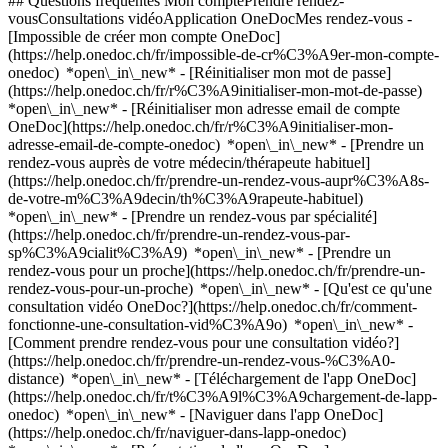
## Questions fréquentes Mon comptePrendre rendez-
vousConsultations vidéoApplication OneDocMes rendez-vous -
[Impossible de créer mon compte OneDoc]
(https://help.onedoc.ch/fr/impossible-de-cr%C3%A9er-mon-compte-
onedoc) *open\_in\_new* - [Réinitialiser mon mot de passe]
(https://help.onedoc.ch/fr/r%C3%A9initialiser-mon-mot-de-passe)
*open\_in\_new* - [Réinitialiser mon adresse email de compte
OneDoc](https://help.onedoc.ch/fr/r%C3%A9initialiser-mon-
adresse-email-de-compte-onedoc) *open\_in\_new*
- [Prendre un
rendez-vous auprès de votre médecin/thérapeute habituel]
(https://help.onedoc.ch/fr/prendre-un-rendez-vous-aupr%C3%A8s-
de-votre-m%C3%A9decin/th%C3%A9rapeute-habituel)
*open\_in\_new* - [Prendre un rendez-vous par spécialité]
(https://help.onedoc.ch/fr/prendre-un-rendez-vous-par-
sp%C3%A9cialit%C3%A9) *open\_in\_new* - [Prendre un
rendez-vous pour un proche](https://help.onedoc.ch/fr/prendre-un-
rendez-vous-pour-un-proche) *open\_in\_new*
- [Qu'est ce qu'une
consultation vidéo OneDoc?](https://help.onedoc.ch/fr/comment-
fonctionne-une-consultation-vid%C3%A9o) *open\_in\_new* -
[Comment prendre rendez-vous pour une consultation vidéo?]
(https://help.onedoc.ch/fr/prendre-un-rendez-vous-%C3%A0-
distance) *open\_in\_new*
- [Téléchargement de l'app OneDoc]
(https://help.onedoc.ch/fr/t%C3%A9l%C3%A9chargement-de-lapp-
onedoc) *open\_in\_new* - [Naviguer dans l'app OneDoc]
(https://help.onedoc.ch/fr/naviguer-dans-lapp-onedoc)