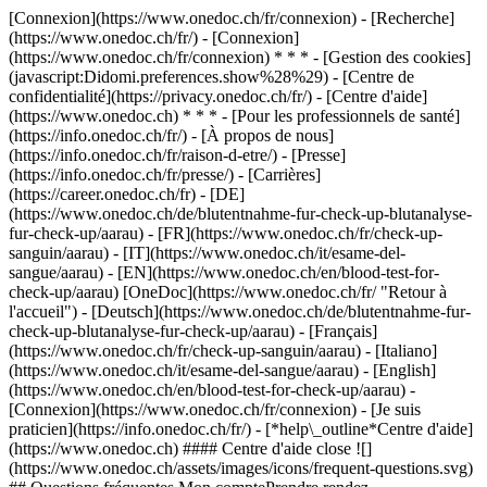
[Connexion](https://www.onedoc.ch/fr/connexion) - [Recherche]
(https://www.onedoc.ch/fr/) - [Connexion]
(https://www.onedoc.ch/fr/connexion) * * * - [Gestion des cookies]
(javascript:Didomi.preferences.show%28%29) - [Centre de
confidentialité](https://privacy.onedoc.ch/fr/) - [Centre d'aide]
(https://www.onedoc.ch) * * * - [Pour les professionnels de santé]
(https://info.onedoc.ch/fr/) - [À propos de nous]
(https://info.onedoc.ch/fr/raison-d-etre/) - [Presse]
(https://info.onedoc.ch/fr/presse/) - [Carrières]
(https://career.onedoc.ch/fr)
- [DE]
(https://www.onedoc.ch/de/blutentnahme-fur-check-up-blutanalyse-
fur-check-up/aarau) - [FR](https://www.onedoc.ch/fr/check-up-
sanguin/aarau) - [IT](https://www.onedoc.ch/it/esame-del-
sangue/aarau) - [EN](https://www.onedoc.ch/en/blood-test-for-
check-up/aarau) [OneDoc](https://www.onedoc.ch/fr/ "Retour à
l'accueil") - [Deutsch](https://www.onedoc.ch/de/blutentnahme-fur-
check-up-blutanalyse-fur-check-up/aarau) - [Français]
(https://www.onedoc.ch/fr/check-up-sanguin/aarau) - [Italiano]
(https://www.onedoc.ch/it/esame-del-sangue/aarau) - [English]
(https://www.onedoc.ch/en/blood-test-for-check-up/aarau)
-
[Connexion](https://www.onedoc.ch/fr/connexion) - [Je suis
praticien](https://info.onedoc.ch/fr/)
- [*help\_outline*Centre d'aide]
(https://www.onedoc.ch) #### Centre d'aide close ![]
(https://www.onedoc.ch/assets/images/icons/frequent-questions.svg)