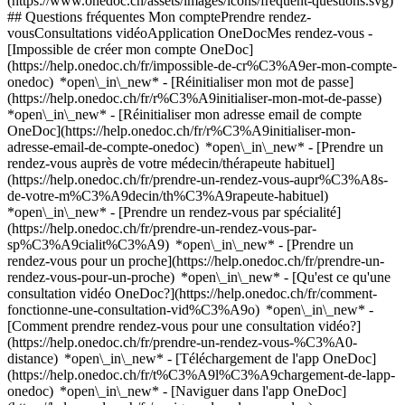
(https://www.onedoc.ch/assets/images/icons/frequent-questions.svg)
## Questions fréquentes Mon comptePrendre rendez-
vousConsultations vidéoApplication OneDocMes rendez-vous -
[Impossible de créer mon compte OneDoc]
(https://help.onedoc.ch/fr/impossible-de-cr%C3%A9er-mon-compte-
onedoc) *open\_in\_new* - [Réinitialiser mon mot de passe]
(https://help.onedoc.ch/fr/r%C3%A9initialiser-mon-mot-de-passe)
*open\_in\_new* - [Réinitialiser mon adresse email de compte
OneDoc](https://help.onedoc.ch/fr/r%C3%A9initialiser-mon-
adresse-email-de-compte-onedoc) *open\_in\_new*
- [Prendre un
rendez-vous auprès de votre médecin/thérapeute habituel]
(https://help.onedoc.ch/fr/prendre-un-rendez-vous-aupr%C3%A8s-
de-votre-m%C3%A9decin/th%C3%A9rapeute-habituel)
*open\_in\_new* - [Prendre un rendez-vous par spécialité]
(https://help.onedoc.ch/fr/prendre-un-rendez-vous-par-
sp%C3%A9cialit%C3%A9) *open\_in\_new* - [Prendre un
rendez-vous pour un proche](https://help.onedoc.ch/fr/prendre-un-
rendez-vous-pour-un-proche) *open\_in\_new*
- [Qu'est ce qu'une
consultation vidéo OneDoc?](https://help.onedoc.ch/fr/comment-
fonctionne-une-consultation-vid%C3%A9o) *open\_in\_new* -
[Comment prendre rendez-vous pour une consultation vidéo?]
(https://help.onedoc.ch/fr/prendre-un-rendez-vous-%C3%A0-
distance) *open\_in\_new*
- [Téléchargement de l'app OneDoc]
(https://help.onedoc.ch/fr/t%C3%A9l%C3%A9chargement-de-lapp-
onedoc) *open\_in\_new* - [Naviguer dans l'app OneDoc]