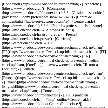
[Connexion](https://www.onedoc.ch/fr/connexion) - [Recherche]
(https://www.onedoc.ch/fr/) - [Connexion]
(https://www.onedoc.ch/fr/connexion) * * * - [Gestion des cookies]
(javascript:Didomi.preferences.show%28%29) - [Centre de
confidentialité](https://privacy.onedoc.ch/fr/) - [Centre d'aide]
(https://www.onedoc.ch) * * * - [Pour les professionnels de santé]
(https://info.onedoc.ch/fr/) - [À propos de nous]
(https://info.onedoc.ch/fr/raison-d-etre/) - [Presse]
(https://info.onedoc.ch/fr/presse/) - [Carrières]
(https://career.onedoc.ch/fr)
- [DE]
(https://www.onedoc.ch/de/vorsorgeuntersuchung-check-up/cham) -
[FR](https://www.onedoc.ch/fr/check-up-bilan-de-sante/cham) - [IT]
(https://www.onedoc.ch/it/controllo-annuale/cham) - [EN]
(https://www.onedoc.ch/en/annual-check-up-preventive-medical-
checkup/cham) [OneDoc](https://www.onedoc.ch/fr/ "Retour à
l'accueil") - [Deutsch]
(https://www.onedoc.ch/de/vorsorgeuntersuchung-check-up/cham) -
[Français](https://www.onedoc.ch/fr/check-up-bilan-de-sante/cham)
- [Italiano](https://www.onedoc.ch/it/controllo-annuale/cham) -
[English](https://www.onedoc.ch/en/annual-check-up-preventive-
medical-checkup/cham)
- [Connexion]
(https://www.onedoc.ch/fr/connexion) - [Je suis praticien]
(https://info.onedoc.ch/fr/)
- [*help\_outline*Centre d'aide]
(https://www.onedoc.ch) #### Centre d'aide close ![]