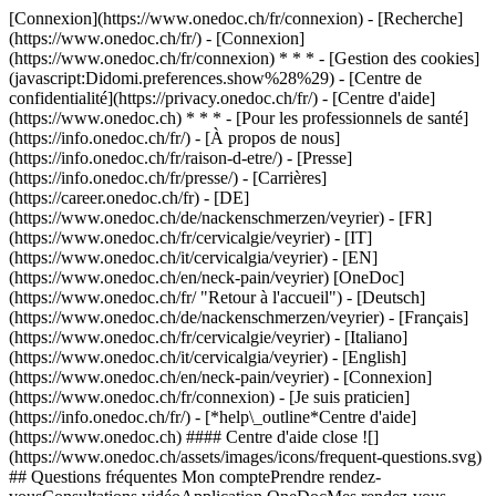
[Connexion](https://www.onedoc.ch/fr/connexion) - [Recherche]
(https://www.onedoc.ch/fr/) - [Connexion]
(https://www.onedoc.ch/fr/connexion) * * * - [Gestion des cookies]
(javascript:Didomi.preferences.show%28%29) - [Centre de
confidentialité](https://privacy.onedoc.ch/fr/) - [Centre d'aide]
(https://www.onedoc.ch) * * * - [Pour les professionnels de santé]
(https://info.onedoc.ch/fr/) - [À propos de nous]
(https://info.onedoc.ch/fr/raison-d-etre/) - [Presse]
(https://info.onedoc.ch/fr/presse/) - [Carrières]
(https://career.onedoc.ch/fr)
- [DE]
(https://www.onedoc.ch/de/nackenschmerzen/veyrier) - [FR]
(https://www.onedoc.ch/fr/cervicalgie/veyrier) - [IT]
(https://www.onedoc.ch/it/cervicalgia/veyrier) - [EN]
(https://www.onedoc.ch/en/neck-pain/veyrier) [OneDoc]
(https://www.onedoc.ch/fr/ "Retour à l'accueil") - [Deutsch]
(https://www.onedoc.ch/de/nackenschmerzen/veyrier) - [Français]
(https://www.onedoc.ch/fr/cervicalgie/veyrier) - [Italiano]
(https://www.onedoc.ch/it/cervicalgia/veyrier) - [English]
(https://www.onedoc.ch/en/neck-pain/veyrier)
- [Connexion]
(https://www.onedoc.ch/fr/connexion) - [Je suis praticien]
(https://info.onedoc.ch/fr/)
- [*help\_outline*Centre d'aide]
(https://www.onedoc.ch) #### Centre d'aide close ![]
(https://www.onedoc.ch/assets/images/icons/frequent-questions.svg)
## Questions fréquentes Mon comptePrendre rendez-