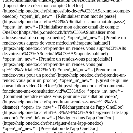
vousConsultations vidéoApplication OneDocMes rendez-vous -
[Impossible de créer mon compte OneDoc]
(https://help.onedoc.ch/fr/impossible-de-cr%C3%A9er-mon-compte-
onedoc) *open\_in\_new* - [Réinitialiser mon mot de passe]
(https://help.onedoc.ch/fr/r%C3%A9initialiser-mon-mot-de-passe)
*open\_in\_new* - [Réinitialiser mon adresse email de compte
OneDoc](https://help.onedoc.ch/fr/r%C3%A9initialiser-mon-
adresse-email-de-compte-onedoc) *open\_in\_new*
- [Prendre un
rendez-vous auprès de votre médecin/thérapeute habituel]
(https://help.onedoc.ch/fr/prendre-un-rendez-vous-aupr%C3%A8s-
de-votre-m%C3%A9decin/th%C3%A9rapeute-habituel)
*open\_in\_new* - [Prendre un rendez-vous par spécialité]
(https://help.onedoc.ch/fr/prendre-un-rendez-vous-par-
sp%C3%A9cialit%C3%A9) *open\_in\_new* - [Prendre un
rendez-vous pour un proche](https://help.onedoc.ch/fr/prendre-un-
rendez-vous-pour-un-proche) *open\_in\_new*
- [Qu'est ce qu'une
consultation vidéo OneDoc?](https://help.onedoc.ch/fr/comment-
fonctionne-une-consultation-vid%C3%A9o) *open\_in\_new* -
[Comment prendre rendez-vous pour une consultation vidéo?]
(https://help.onedoc.ch/fr/prendre-un-rendez-vous-%C3%A0-
distance) *open\_in\_new*
- [Téléchargement de l'app OneDoc]
(https://help.onedoc.ch/fr/t%C3%A9l%C3%A9chargement-de-lapp-
onedoc) *open\_in\_new* - [Naviguer dans l'app OneDoc]
(https://help.onedoc.ch/fr/naviguer-dans-lapp-onedoc)
*open\_in\_new* - [Présentation de l'app OneDoc]