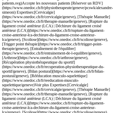
tps://www.onedoc.ch/fr/therapie-manuelle/geneve), [Rupture du ligament croisé antérieur (LCA) | Déchirure du ligament croisé antérieur (LCA)](https://www.onedoc.ch/fr/rupture-du-ligament-croise-anterieur-lca-dechirure-du-ligament-croise-anterieur-lca/geneve), [Scoliose](https://www.onedoc.ch/fr/scoliose/geneve), [Trigger point thérapie](https://www.onedoc.ch/fr/trigger-point-therapie/geneve), [Entraînement de l'équilibre](https://www.onedoc.ch/fr/entrainement-de-l-equilibre/geneve), [Arthrose](https://www.onedoc.ch/fr/arthrose/geneve), [Récupération physiothérapeutique du sportif](https://www.onedoc.ch/fr/recuperation-physiotherapeutique-du-sportif/geneve), [Bilan postural](https://www.onedoc.ch/fr/bilan-postural/geneve), [Rééducation musculo-squelettique](https://www.onedoc.ch/fr/reeducation-musculo-squelettique/geneve)Voir plus [![M. Thomas Derycke, physiothérapeute à Genève](https://assets.onedoc.ch/images/users/8df7fbea39d406285717b6daf95e565378fd758b905b8b7bee921a1c38d7ecfd-small.png "M. Thomas Derycke, physiothérapeute à Genève")](https://www.onedoc.ch/fr/physiotherapeute/geneve/pcvm2/thomas-derycke) ### [M. Thomas Derycke](https://www.onedoc.ch/fr/physiotherapeute/geneve/pcvm2/thomas-derycke) ![Badge indiquant un profil vérifié](https://www.onedoc.ch/assets/images/icons/checkmark.svg) [Physiothérapeute](https://www.onedoc.ch/fr/physiotherapeute/geneve) [Studio/11 - Eaux-Vives](https://www.onedoc.ch/fr/cabinet-de-physiotherapie/geneve/ebaog/studio-11-eaux-vives) Rue Maunoir 7 1207 Genève ![Icône patient avec un signe plus annonçant que le professionnel accepte de nouveaux patients](https://www.onedoc.ch/assets/images/icons/new-patients.svg)Accepte les nouveaux patients [Réserver un RDV](https://www.onedoc.ch/fr/physiotherapeute/geneve/pcvm2/thomas-derycke) Expertises:[Cervicalgie](https://www.onedoc.ch/fr/cervicalgie/geneve), [Suivi du sportif](https://www.onedoc.ch/fr/suivi-du-sportif/geneve), [Thérapie Manuelle](https://www.onedoc.ch/fr/therapie-manuelle/geneve), [Rééducation musculo-squelettique](https://www.onedoc.ch/fr/reeducation-musculo-squelettique/geneve), [Bilan postural](https://www.onedoc.ch/fr/bilan-postural/geneve)Voir plus Expertises:[Cervicalgie](https://www.onedoc.ch/fr/cervicalgie/geneve), [Suivi du sportif](https://www.onedoc.ch/fr/suivi-du-sportif/geneve), [Thérapie Manuelle](https://www.onedoc.ch/fr/therapie-manuelle/geneve), [Rééducation musculo-squelettique](https://www.onedoc.ch/fr/reeducation-musculo-squelettique/geneve), [Bilan postural](https://www.onedoc.ch/fr/bilan-postural/geneve)Voir plus [![M. Hugo Piret, physiothérapeute à Genève](https://assets.onedoc.ch/images/users/7768ff59274da17d1599ffba8da03c4d98d03c17b37ed5f54f338bd976a00bb9-small.png "M. Hugo Piret, physiothérapeute à Genève")](https://www.onedoc.ch/fr/physiotherapeute/geneve/pcscv/hugo-piret) ### [M. Hugo Piret](https://www.onedoc.ch/fr/physiotherapeute/geneve/pcscv/hugo-piret) ![Badge indiquant un profil vérifié](https://www.onedoc.ch/assets/images/icons/checkmark.svg) [Physiothérapeute](https://www.onedoc.ch/fr/physiotherapeute/geneve) [Activ Santé Genève](https://www.onedoc.ch/fr/cabinet-de-physiotherapie/geneve/ebaof/activ-sante-geneve) Rue du Rhône 118 1204 Genève ![Icône patient avec un signe plus annonçant que le professionnel accepte de nouveaux patients](https://www.onedoc.ch/assets/images/icons/new-patients.svg)Accepte les nouveaux patients [Réserver un RDV](https://www.onedoc.ch/fr/physiotherapeute/geneve/pcscv/hugo-piret) Expertises:[Cervicalgie](https://www.onedoc.ch/fr/cervicalgie/geneve), [Récupération physiothérapeutique du sportif](https://www.onedoc.ch/fr/recuperation-physiotherapeutique-du-sportif/geneve), [Suivi du sportif](https://www.onedoc.ch/fr/suivi-du-sportif/geneve), [Arthrose](https://www.onedoc.ch/fr/arthrose/geneve), [Entraînement de l'équilibre](https://www.onedoc.ch/fr/entrainement-de-l-equilibre/geneve), [Thérapie Manuelle](https://www.onedoc.ch/fr/therapie-manuelle/geneve), [Rupture du ligament croisé antérieur (LCA) | Déchirure du ligament croisé antérieur (LCA)](https://www.onedoc.ch/fr/rupture-du-ligament-croise-anterieur-lca-dechirure-du-ligament-croise-anterieur-lca/geneve), [Troubles de l’articulation temporo mandibulaire (ATM) | troubles de la mastication](https://www.onedoc.ch/fr/troubles-de-l-articulation-temporo-mandibulaire-atm-troubles-de-la-mastication/geneve), [Bilan postural](https://www.onedoc.ch/fr/bilan-postural/geneve), [Rééducation musculo-squelettique](https://www.onedoc.ch/fr/reeducation-musculo-squelettique/geneve)Voir plus Expertises:[Cervicalgie](https://www.onedoc.ch/fr/cervicalgie/geneve), [Récupération physiothérapeutique du sportif](https://www.onedoc.ch/fr/recuperation-physiotherapeutique-du-sportif/geneve), [Suivi du sportif](https://www.onedoc.ch/fr/suivi-du-sportif/geneve), [Arthrose](https://www.onedoc.ch/fr/arthrose/geneve), [Entraînement de l'équilibre](https://www.onedoc.ch/fr/entrainement-de-l-equilibre/geneve), [Thérapie Manuelle](https://www.onedoc.ch/fr/therapie-manuelle/geneve), [Rupture du ligament croisé antérieur (LCA) | Déchirure du ligament croisé antérieur (LCA)](https://www.onedoc.ch/fr/rupture-du-ligament-croise-anterieur-lca-dechirure-du-ligament-croise-anterieur-lca/geneve), [Troubles de l’articulation temporo mandibulaire (ATM) | troubles de la mastication](https://www.onedoc.ch/fr/troubles-de-l-articulation-temporo-mandibulaire-atm-troubles-de-la-mastication/geneve), [Bilan postural](https://www.onedoc.ch/fr/bilan-postural/geneve), [Rééducation musculo-squelettique](https://www.onedoc.ch/fr/reeducation-musculo-squelettique/geneve)Voir plus [![Mme Marzia Botrugno, physiothérapeute à Genève](https://assets.onedoc.ch/images/users/3d917dd6c65075fda900350069b85af7a60a723949a77fafd514a99487dd95b9-small.jpg "Mme Marzia Botrugno, physiothérapeute à Genève")](https://www.onedoc.ch/fr/physiotherapeute/geneve/pcuts/marzia-botrugno) ### [Mme Marzia Botrugno](https://www.onedoc.ch/fr/physiotherapeute/geneve/pcuts/marzia-botrugno) ![Badge indiquant un profil vérifié](https://www.onedoc.ch/assets/images/icons/checkmark.svg) [Physiothérapeute](https://www.onedoc.ch/fr/physiotherapeute/geneve) PhysioGreen Botrugno Rue Vignier 2 1205 Genève ![Icône patient avec un signe plus annonçant que le professionnel accepte de nouveaux patients](https://www.onedoc.ch/assets/images/icons/new-patients.svg)Accepte les nouveaux patients [Réserver un RDV](https://www.onedoc.ch/fr/physiotherapeute/geneve/pcuts/marzia-botrugno) Expertises:[Cervicalgie](https://www.onedoc.ch/fr/cervicalgie/geneve), [Arthrose](https://www.onedoc.ch/fr/arthrose/geneve), [Thérapie Manuelle](https://www.onedoc.ch/fr/therapie-manuelle/geneve), [Bilan postural](https://www.onedoc.ch/fr/bilan-postural/geneve), [Rééducation musculo-squelettique](https://www.onedoc.ch/fr/reeducation-musculo-squelettique/geneve)Voir plus Expertises:[Cervicalgie](https://www.onedoc.ch/fr/cervicalgie/geneve), [Arthrose](https://www.onedoc.ch/fr/arthrose/geneve), [Thérapie Manuelle](https://www.onedoc.ch/fr/therapie-manuelle/geneve), [Bilan postural](https://www.onedoc.ch/fr/bilan-postural/geneve), [Rééducation musculo-squelettique](https://www.onedoc.ch/fr/reeducation-musculo-squelettique/geneve)Voir plus [![M. Patrick Petitjean, physiothérapeute à Genève](https://assets.onedoc.ch/images/users/300883559dfc88ba3725c64dad3ecbd11194bf5d07c59337f7df4174924ee7ea-small.png "M. Patrick Petitjean, physiothérapeute à Genève")](https://www.onedoc.ch/fr/physiotherapeute/geneve/pc0pa/patrick-petitjean) ### [M. Patrick Petitjean](https://www.onedoc.ch/fr/physiotherapeute/geneve/pc0pa/patrick-petitjean) ![Badge indiquant un profil vérifié](https://www.onedoc.ch/assets/images/icons/checkmark.svg) [Physiothérapeute](https://www.onedoc.ch/fr/physiotherapeute/geneve) [Physiothérapie la Colline - Centre de physiothérapie du sport](https://www.onedoc.ch/fr/cabinet-de-physiotherapie/geneve/ebd5w/physiotherapie-la-colline-centre-de-physiotherapie-du-sport) Chemin Thury 7a 1206 Genève ![Icône patient avec un signe plus annonçant que le professionnel accepte de nouveaux patients](https://www.onedoc.ch/assets/images/icons/new-patients.svg)Accepte les nouveaux patients [Réserver un RDV](https://www.onedoc.ch/fr/physiotherapeute/geneve/pc0pa/patrick-petitjean) Expertises:[Cervicalgie](https://www.onedoc.ch/fr/cervicalgie/geneve), [Déchirure du ménisque | Rupture du ménisque | Lésion du ménisque](https://www.onedoc.ch/fr/dechirure-du-menisque-rupture-du-menisque-lesion-du-menisque/geneve), [Récupération physiothérapeutique du sportif](https://www.onedoc.ch/fr/recuperation-physiotherapeutique-du-sportif/geneve), [Rupture du ligament croisé antérieur (LCA) | Déchirure du ligament croisé antérieur (LCA)](https://www.onedoc.ch/fr/rupture-du-ligament-croise-anterieur-lca-dechirure-du-ligament-croise-anterieur-lca/geneve), [Suivi du sportif](https://www.onedoc.ch/fr/suivi-du-sportif/geneve), [Thérapie Manuelle](https://www.onedoc.ch/fr/therapie-manuelle/geneve), [Trigger point thérapie](https://www.onedoc.ch/fr/trigger-point-therapie/geneve), [Bilan postural](https://www.onedoc.ch/fr/bilan-postural/geneve), [Rééducation musculo-squelettique](https://www.onedoc.ch/fr/reeducation-musculo-squelettique/geneve)Voir plus Expertises:[Cervicalgie](https://www.onedoc.ch/fr/cervicalgie/geneve), [Déchirure du ménisque | Rupture du ménisque | Lésion du ménisque](https://www.onedoc.ch/fr/dechirure-du-menisque-rupture-du-menisque-lesion-du-menisque/geneve), [Récupération physiothérapeutique du sportif](https://www.onedoc.ch/fr/recuperation-physiotherapeutique-du-sportif/geneve), [Rupture du ligament croisé antérieur (LCA) | Déchirure du ligament croisé antérieur (LCA)](https://www.onedoc.ch/fr/rupture-du-ligament-croise-anterieur-lca-dechirure-du-ligament-croise-anterieur-lca/geneve), [Suivi du sportif](https://www.onedoc.ch/fr/suivi-du-sportif/geneve), [Thérapie Manuelle](https://www.onedoc.ch/fr/therapie-