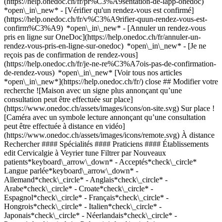
(https://help.onedoc.ch/fr/pr%C3%A9sentation-de-lapp-onedoc)
*open\_in\_new*
- [Vérifier qu'un rendez-vous est confirmé](https://help.onedoc.ch/fr/v%C3%A9rifier-quun-rendez-vous-est-confirm%C3%A9) *open\_in\_new* - [Annuler un rendez-vous pris en ligne sur OneDoc](https://help.onedoc.ch/fr/annuler-un-rendez-vous-pris-en-ligne-sur-onedoc) *open\_in\_new* - [Je ne reçois pas de confirmation de rendez-vous](https://help.onedoc.ch/fr/je-ne-re%C3%A7ois-pas-de-confirmation-de-rendez-vous) *open\_in\_new* [Voir tous nos articles *open\_in\_new*](https://help.onedoc.ch/fr/) close ## Modifier votre recherche ![Maison avec un signe plus annonçant qu’une consultation peut être effectuée sur place](https://www.onedoc.ch/assets/images/icons/on-site.svg) Sur place ![Caméra avec un symbole lecture annonçant qu’une consultation peut être effectuée à distance en vidéo](https://www.onedoc.ch/assets/images/icons/remote.svg) À distance Rechercher #### Spécialités #### Praticiens #### Établissements edit Cervicalgie à Veyrier tune Filtrer par Nouveaux patients*keyboard\_arrow\_down* - Acceptés*check\_circle* Langue parlée*keyboard\_arrow\_down* - Allemand*check\_circle* - Anglais*check\_circle* - Arabe*check\_circle* - Croate*check\_circle* - Espagnol*check\_circle* - Français*check\_circle* - Hongrois*check\_circle* - Italien*check\_circle* - Japonais*check\_circle* - Néerlandais*check\_circle* - Persan*check\_circle* - Polonais*check\_circle* - Portugais*check\_circle* - Russe*check\_circle* - Serbe*check\_circle* Sexe*keyboard\_arrow\_down* - Femme*check\_circle* - Homme*check\_circle* Réseau*keyboard\_arrow\_down* - Swiss Medical Network*check\_circle* - ASCA*check\_circle* - RME*check\_circle* - Réseau des Pédiatres Genevois*check\_circle* Disponibilité*keyboard\_arrow\_down* - Disponible aujourdhui*check\_circle* - Dans les 3 prochains jours*check\_circle* - Dans les 7 prochains jours*check\_circle* - Dans les 14 prochains jours*check\_circle* # __Cervicalgie__ dans les environs de __Veyrier__: prenez rendez-vous en ligne aujourd'hui [![M. José Alvarinho, physiothérapeute à Genève](https://assets.onedoc.ch/images/users/72ae1ad0aa7473e22630397b4b3ab4564633dc85e3be94b40bde63c8c73dcf5d-small.png "M. José Alvarinho, physiothérapeute à Genève")](https://www.onedoc.ch/fr/physiotherapeute/geneve/pcqgl/jose-alvarinho) ### [M. José Alvarinho](https://www.onedoc.ch/fr/physiotherapeute/geneve/pcqgl/jose-alvarinho) ![Badge indiquant un profil vérifié](https://www.onedoc.ch/assets/images/icons/checkmark.svg) [Physiothérapeute](https://www.onedoc.ch/fr/physiotherapeute/geneve) [Centre Médical des Crêts-de-Champel](https://www.onedoc.ch/fr/cabinet-de-groupe/geneve/e19w/centre-medical-des-crets-de-champel) Chemin des Crêts de Champel 12 1206 Genève ![Icône patient avec un signe plus annonçant que le professionnel accepte de nouveaux patients](https://www.onedoc.ch/assets/images/icons/new-patients.svg)Accepte les nouveaux patients [Réserver un RDV](https://www.onedoc.ch/fr/physiotherapeute/geneve/pcqgl/jose-alvarinho) Expertises:[Cervicalgie](https://www.onedoc.ch/fr/cervicalgie/geneve), [Entraînement de l'équilibre](https://www.onedoc.ch/fr/entrainement-de-l-equilibre/geneve), [Physiothérapie durant la grossesse](https://www.onedoc.ch/fr/physiotherapie-durant-la-grossesse/geneve), [Physiothérapie neurologique](https://www.onedoc.ch/fr/physiotherapie-neurologique/geneve), [Récupération physiothérapeutique du sportif](https://www.onedoc.ch/fr/recuperation-physiotherapeutique-du-sportif/geneve), [Bilan postural](https://www.onedoc.ch/fr/bilan-postural/geneve), [Rééducation musculo-squelettique](https://www.onedoc.ch/fr/reeducation-musculo-squelettique/geneve)Voir plus *chevron\_left* lun. 03 août *chevron\_right* Voir plus de rendez-vous *error\_outline* Une erreur s'est produite lors du chargement des disponibilités [Réessayer](https://www.onedoc.ch) Expertises:[Cervicalgie](https://www.onedoc.ch/fr/cervicalgie/geneve), [Entraînement de l'équilibre](https://www.onedoc.ch/fr/entrainement-de-l-equilibre/geneve), [Physiothérapie durant la grossesse](https://www.onedoc.ch/fr/physiotherapie-durant-la-grossesse/geneve), [Physiothérapie neurologique](https://www.onedoc.ch/fr/physiotherapie-neurologique/geneve), [Récupération physiothérapeutique du sportif](https://www.onedoc.ch/fr/recuperation-physiotherapeutique-du-sportif/geneve), [Bilan postural](https://www.onedoc.ch/fr/bilan-postural/geneve), [Rééducation musculo-squelettique](https://www.onedoc.ch/fr/reeducation-musculo-squelettique/geneve)Voir plus [![Mme Cristiana Costa Faria, physiothérapeute à Genève](https://assets.onedoc.ch/images/users/8aa83460f2ac399722ac080a4b3cac2a7f87dad9619fc5e2281834baee1eb680-small.jpg "Mme Cristiana Costa Faria, physiothérapeute à Genève")](https://www.onedoc.ch/fr/physiotherapeute/geneve/pcopk/cristiana-costa-faria) ### [Mme Cristiana Costa Faria](https://www.onedoc.ch/fr/physiotherapeute/geneve/pcopk/cristiana-costa-faria) ![Badge indiquant un profil vérifié](https://www.onedoc.ch/assets/images/icons/checkmark.svg) [Physiothérapeute](https://www.onedoc.ch/fr/physiotherapeute/geneve) [Cabinet Médical du docteur Zotter](https://www.onedoc.ch/fr/cabinet-medical/geneve/e822/cabinet-medical-du-docteur-zotter) Chemin Bizot 4 1208 Genève ![Icône patient avec un signe plus annonçant que le professionnel accepte de nouveaux patients](https://www.onedoc.ch/assets/images/icons/new-patients.svg)Accepte les nouveaux patients [Réserver un RDV](https://www.onedoc.ch/fr/physiotherapeute/geneve/pcopk/cristiana-costa-faria) Expertises:[Cervicalgie](https://www.onedoc.ch/fr/cervicalgie/geneve), [Physiothérapie durant la grossesse](https://www.onedoc.ch/fr/physiotherapie-durant-la-grossesse/geneve), [Rééducation du périnée | Rééducation post-partum | réhabilitation génito-urinaire](https://www.onedoc.ch/fr/reeducation-du-perinee-reeducation-post-partum-rehabilitation-genito-urinaire/geneve), [Bilan postural](https://www.onedoc.ch/fr/bilan-postural/geneve), [Rééducation musculo-squelettique](https://www.onedoc.ch/fr/reeducation-musculo-squelettique/geneve)Voir plus *chevron\_left* lun. 03 août *chevron\_right* Voir plus de rendez-vous *error\_outline* Une erreur s'est produite lors du chargement des disponibilités [Réessayer](https://www.onedoc.ch) Expertises:[Cervicalgie](https://www.onedoc.ch/fr/cervicalgie/geneve), [Physiothérapie durant la grossesse](https://www.onedoc.ch/fr/physiotherapie-durant-la-grossesse/geneve), [Rééducation du périnée | Rééducation post-partum | réhabilitation génito-urinaire](https://www.onedoc.ch/fr/reeducation-du-perinee-reeducation-post-partum-rehabilitation-genito-urinaire/geneve), [Bilan postural](https://www.onedoc.ch/fr/bilan-postural/geneve), [Rééducation musculo-squelettique](https://www.onedoc.ch/fr/reeducation-musculo-squelettique/geneve)Voir plus [![M. Sébastien Veillet, physiothérapeute à Carouge](https://assets.onedoc.ch/images/users/c04f0dbb119921f4288d6522093a57d4814030815081f1a54ceba24e53dc896e-small.jpg "M. Sébastien Veillet, physiothérapeute à Carouge")](https://www.onedoc.ch/fr/physiotherapeute/carouge/pc2af/sebastien-veillet) ### [M. Sébastien Veillet](https://www.onedoc.ch/fr/physiotherapeute/carouge/pc2af/sebastien-veillet) ![Badge indiquant un profil vérifié](https://www.onedoc.ch/assets/images/icons/checkmark.svg) [Physiothérapeute](https://www.onedoc.ch/fr/physiotherapeute/carouge) [Physio'Sport K-Rouge](https://www.onedoc.ch/fr/cabinet-de-physiotherapie/carouge/ebdi3/physio-sport-k-rouge) Rue Jacques-Grosselin 25 1227 Carouge ![Icône patient avec un signe plus annonçant que le professionnel accepte de nouveaux patients](https://www.onedoc.ch/assets/images/icons/new-patients.svg)Accepte les nouveaux patients [Réserver un RDV](https://www.onedoc.ch/fr/physiotherapeute/carouge/pc2af/sebastien-veillet) Expertises:[Cervicalgie](https://www.onedoc.ch/fr/cervicalgie/carouge), [Arthrose](https://www.onedoc.ch/fr/arthrose/carouge), [Déchirure du ménisque | Rupture du ménisque | Lésion du ménisque](https://www.onedoc.ch/fr/dechirure-du-menisque-rupture-du-menisque-lesion-du-menisque/carouge), [Entraînement de l'équilibre](https://www.onedoc.ch/fr/entrainement-de-l-equilibre/carouge), [Physiothérapie neurologique](https://www.onedoc.ch/fr/physiotherapie-neurologique/carouge), [Récupération physiothérapeutique du sportif](https://www.onedoc.ch/fr/recuperation-physiotherapeutique-du-sportif/carouge), [Physiothérapie à domicile](https://www.onedoc.ch/fr/physiotherapie-a-domicile/carouge), [Bilan postural](https://www.onedoc.ch/fr/bilan-postural/carouge), [Rééducation musculo-squelettique](https://www.onedoc.ch/fr/reeducation-musculo-squelettique/carouge)Voir plus *chevron\_left* lun. 03 août *chevron\_right* Voir plus de rendez-vous *error\_outline* Une erreur s'est produite lors du chargement des disponibilités [Réessayer](https://www.onedoc.ch) Expertises:[Cervicalgie](https://www.onedoc.ch/fr/cervicalgie/carouge), [Arthrose](https://www.onedoc.ch/fr/arthrose/carouge), [Déchirure du ménisque | Rupture du ménisque | Lésion du ménisque](https://www.onedoc.ch/fr/dechirure-du-menisque-rupture-du-menisque-lesion-du-menisque/carouge), [Entraînement de l'équilibre](https://www.onedoc.ch/fr/entrainement-de-l-equilibre/carouge), [Physiothérapie neurologique](https://www.onedoc.ch/fr/physiotherapie-neurologique/carouge), [Récupération physiothérapeutique du sportif](https://www.onedoc.ch/fr/recuperation-physiotherapeutique-du-sportif/carouge), [Physiothérapie à domicile](https://www.onedoc.ch/fr/physiotherapie-a-domicile/carouge), [Bilan postural](https://www.onedoc.ch/fr/bilan-postural/carouge), [Rééducation musculo-squelettique](https://www.onedoc.ch/fr/reeducation-musculo-squelettique/carouge)Voir plus [![Mme Marisa Ghinet, physiothérapeute pédiatrique à Thônex](https://assets.onedoc.ch/images/users/8f91e71a5d1771aba13aa3446cf75139f87abcad24ab6328b8e1ffceb1aaa0ff-small.png "Mme Marisa Ghinet, physiothérapeute pédiatrique à Thônex