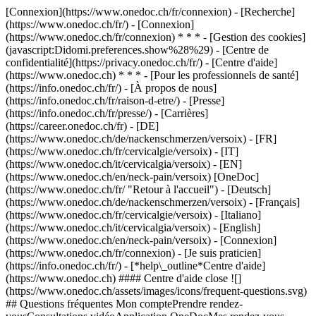
[Connexion](https://www.onedoc.ch/fr/connexion) - [Recherche]
(https://www.onedoc.ch/fr/) - [Connexion]
(https://www.onedoc.ch/fr/connexion) * * * - [Gestion des cookies]
(javascript:Didomi.preferences.show%28%29) - [Centre de
confidentialité](https://privacy.onedoc.ch/fr/) - [Centre d'aide]
(https://www.onedoc.ch) * * * - [Pour les professionnels de santé]
(https://info.onedoc.ch/fr/) - [À propos de nous]
(https://info.onedoc.ch/fr/raison-d-etre/) - [Presse]
(https://info.onedoc.ch/fr/presse/) - [Carrières]
(https://career.onedoc.ch/fr)
- [DE]
(https://www.onedoc.ch/de/nackenschmerzen/versoix) - [FR]
(https://www.onedoc.ch/fr/cervicalgie/versoix) - [IT]
(https://www.onedoc.ch/it/cervicalgia/versoix) - [EN]
(https://www.onedoc.ch/en/neck-pain/versoix) [OneDoc]
(https://www.onedoc.ch/fr/ "Retour à l'accueil") - [Deutsch]
(https://www.onedoc.ch/de/nackenschmerzen/versoix) - [Français]
(https://www.onedoc.ch/fr/cervicalgie/versoix) - [Italiano]
(https://www.onedoc.ch/it/cervicalgia/versoix) - [English]
(https://www.onedoc.ch/en/neck-pain/versoix)
- [Connexion]
(https://www.onedoc.ch/fr/connexion) - [Je suis praticien]
(https://info.onedoc.ch/fr/)
- [*help\_outline*Centre d'aide]
(https://www.onedoc.ch) #### Centre d'aide close ![]
(https://www.onedoc.ch/assets/images/icons/frequent-questions.svg)
## Questions fréquentes Mon comptePrendre rendez-