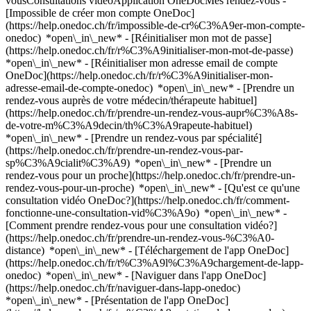
vousConsultations vidéoApplication OneDocMes rendez-vous -
[Impossible de créer mon compte OneDoc]
(https://help.onedoc.ch/fr/impossible-de-cr%C3%A9er-mon-compte-
onedoc) *open\_in\_new* - [Réinitialiser mon mot de passe]
(https://help.onedoc.ch/fr/r%C3%A9initialiser-mon-mot-de-passe)
*open\_in\_new* - [Réinitialiser mon adresse email de compte
OneDoc](https://help.onedoc.ch/fr/r%C3%A9initialiser-mon-
adresse-email-de-compte-onedoc) *open\_in\_new*
- [Prendre un
rendez-vous auprès de votre médecin/thérapeute habituel]
(https://help.onedoc.ch/fr/prendre-un-rendez-vous-aupr%C3%A8s-
de-votre-m%C3%A9decin/th%C3%A9rapeute-habituel)
*open\_in\_new* - [Prendre un rendez-vous par spécialité]
(https://help.onedoc.ch/fr/prendre-un-rendez-vous-par-
sp%C3%A9cialit%C3%A9) *open\_in\_new* - [Prendre un
rendez-vous pour un proche](https://help.onedoc.ch/fr/prendre-un-
rendez-vous-pour-un-proche) *open\_in\_new*
- [Qu'est ce qu'une
consultation vidéo OneDoc?](https://help.onedoc.ch/fr/comment-
fonctionne-une-consultation-vid%C3%A9o) *open\_in\_new* -
[Comment prendre rendez-vous pour une consultation vidéo?]
(https://help.onedoc.ch/fr/prendre-un-rendez-vous-%C3%A0-
distance) *open\_in\_new*
- [Téléchargement de l'app OneDoc]
(https://help.onedoc.ch/fr/t%C3%A9l%C3%A9chargement-de-lapp-
onedoc) *open\_in\_new* - [Naviguer dans l'app OneDoc]
(https://help.onedoc.ch/fr/naviguer-dans-lapp-onedoc)
*open\_in\_new* - [Présentation de l'app OneDoc]