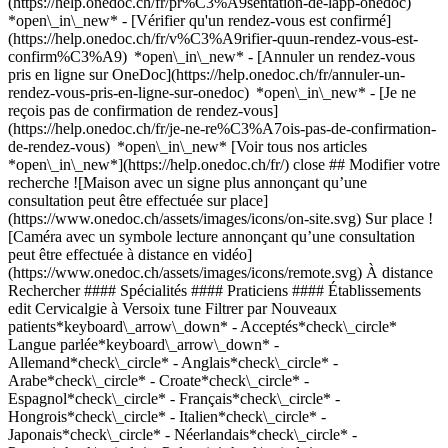
(https://help.onedoc.ch/fr/pr%C3%A9sentation-de-lapp-onedoc)
*open\_in\_new*
- [Vérifier qu'un rendez-vous est confirmé](https://help.onedoc.ch/fr/v%C3%A9rifier-quun-rendez-vous-est-confirm%C3%A9) *open\_in\_new* - [Annuler un rendez-vous pris en ligne sur OneDoc](https://help.onedoc.ch/fr/annuler-un-rendez-vous-pris-en-ligne-sur-onedoc) *open\_in\_new* - [Je ne reçois pas de confirmation de rendez-vous](https://help.onedoc.ch/fr/je-ne-re%C3%A7ois-pas-de-confirmation-de-rendez-vous) *open\_in\_new* [Voir tous nos articles *open\_in\_new*](https://help.onedoc.ch/fr/) close ## Modifier votre recherche ![Maison avec un signe plus annonçant qu’une consultation peut être effectuée sur place](https://www.onedoc.ch/assets/images/icons/on-site.svg) Sur place ![Caméra avec un symbole lecture annonçant qu’une consultation peut être effectuée à distance en vidéo](https://www.onedoc.ch/assets/images/icons/remote.svg) À distance Rechercher #### Spécialités #### Praticiens #### Établissements edit Cervicalgie à Versoix tune Filtrer par Nouveaux patients*keyboard\_arrow\_down* - Acceptés*check\_circle* Langue parlée*keyboard\_arrow\_down* - Allemand*check\_circle* - Anglais*check\_circle* - Arabe*check\_circle* - Croate*check\_circle* - Espagnol*check\_circle* - Français*check\_circle* - Hongrois*check\_circle* - Italien*check\_circle* - Japonais*check\_circle* - Néerlandais*check\_circle* - Persan*check\_circle* - Polonais*check\_circle* - Portugais*check\_circle* - Russe*check\_circle* - Serbe*check\_circle* Sexe*keyboard\_arrow\_down* - Femme*check\_circle* - Homme*check\_circle* Réseau*keyboard\_arrow\_down* - Swiss Medical Network*check\_circle* - ASCA*check\_circle* - RME*check\_circle* - Réseau des Pédiatres Genevois*check\_circle* Disponibilité*keyboard\_arrow\_down* - Disponible aujourdhui*check\_circle* - Dans les 3 prochains jours*check\_circle* - Dans les 7 prochains jours*check\_circle* - Dans les 14 prochains jours*check\_circle* # __Cervicalgie__ à __Versoix__: prenez rendez-vous en ligne aujourd'hui ## 1 résultat à Versoix [![Mme Katalin Szüle, physiothérapeute à Versoix](https://assets.onedoc.ch/images/users/4517893ee6e9b2670f58260485868a90c77a7e73c92a0b6955f7deda8a694b72-small.jpg "Mme Katalin Szüle, physiothérapeute à Versoix")](https://www.onedoc.ch/fr/physiotherapeute/versoix/pcrgw/katalin-szule) ### [Mme Katalin Szüle](https://www.onedoc.ch/fr/physiotherapeute/versoix/pcrgw/katalin-szule) ![Badge indiquant un profil vérifié](https://www.onedoc.ch/assets/images/icons/checkmark.svg) [Physiothérapeute](https://www.onedoc.ch/fr/physiotherapeute/versoix) [Thérapies Sport and Move Versoix](https://www.onedoc.ch/fr/cabinet-de-physiotherapie/versoix/e9ww/therapies-sport-and-move-versoix) Route des Fayards 243 1290 Versoix ![Icône patient avec un signe plus annonçant que le professionnel accepte de nouveaux patients](https://www.onedoc.ch/assets/images/icons/new-patients.svg)Accepte les nouveaux patients [Réserver un RDV](https://www.onedoc.ch/fr/physiotherapeute/versoix/pcrgw/katalin-szule) Expertises: Cervicalgie, [Entraînement de l'équilibre](https://www.onedoc.ch/fr/entrainement-de-l-equilibre/versoix), [Taping](https://www.onedoc.ch/fr/taping/versoix), [Déchirure musculaire et ligamentaire](https://www.onedoc.ch/fr/dechirure-musculaire-et-ligamentaire/versoix), [Thérapie par ondes de choc](https://www.onedoc.ch/fr/therapie-par-ondes-de-choc/versoix), [Bilan postural](https://www.onedoc.ch/fr/bilan-postural/versoix), [Rééducation musculo-squelettique](https://www.onedoc.ch/fr/reeducation-musculo-squelettique/versoix)Voir plus *chevron\_left* lun. 03 août *chevron\_right* Voir plus de rendez-vous *error\_outline* Une erreur s'est produite lors du chargement des disponibilités [Réessayer](https://www.onedoc.ch) Expertises: Cervicalgie, [Entraînement de l'équilibre](https://www.onedoc.ch/fr/entrainement-de-l-equilibre/versoix), [Taping](https://www.onedoc.ch/fr/taping/versoix), [Déchirure musculaire et ligamentaire](https://www.onedoc.ch/fr/dechirure-musculaire-et-ligamentaire/versoix), [Thérapie par ondes de choc](https://www.onedoc.ch/fr/therapie-par-ondes-de-choc/versoix), [Bilan postural](https://www.onedoc.ch/fr/bilan-postural/versoix), [Rééducation musculo-squelettique](https://www.onedoc.ch/fr/reeducation-musculo-squelettique/versoix)Voir plus ## __Cervicalgie__: d'autres spécialistes sont réservables en ligne dans les environs de __Versoix__ [![Mme Romane Seux, physiothérapeute à Le Grand-Saconnex](https://assets.onedoc.ch/images/users/c4f1e0d3f4cf891d55b508232ba3d3c00859e024dc2928863fba8babde445905-small.jpg "Mme Romane Seux, physiothérapeute à Le Grand-Saconnex")](https://www.onedoc.ch/fr/physiotherapeute/le-grand-saconnex/pcu7m/romane-seux) ### [Mme Romane Seux](https://www.onedoc.ch/fr/physiotherapeute/le-grand-saconnex/pcu7m/romane-seux) ![Badge indiquant un profil vérifié](https://www.onedoc.ch/assets/images/icons/checkmark.svg) [Physiothérapeute](https://www.onedoc.ch/fr/physiotherapeute/le-grand-saconnex) [Physio Grand-Saconnex](https://www.onedoc.ch/fr/cabinet-de-physiotherapie/le-grand-saconnex/e9ti/physio-grand-saconnex) Chemin Taverney 3 1218 Le Grand-Saconnex ![Icône patient avec un signe plus annonçant que le professionnel accepte de nouveaux patients](https://www.onedoc.ch/assets/images/icons/new-patients.svg)Accepte les nouveaux patients [Réserver un RDV](https://www.onedoc.ch/fr/physiotherapeute/le-grand-saconnex/pcu7m/romane-seux) Expertises:[Cervicalgie](https://www.onedoc.ch/fr/cervicalgie/le-grand-saconnex), [Rééducation musculo-squelettique](https://www.onedoc.ch/fr/reeducation-musculo-squelettique/le-grand-saconnex), [Bilan postural](https://www.onedoc.ch/fr/bilan-postural/le-grand-saconnex)Voir plus *chevron\_left* lun. 03 août *chevron\_right* Voir plus de rendez-vous *error\_outline* Une erreur s'est produite lors du chargement des disponibilités [Réessayer](https://www.onedoc.ch) Expertises:[Cervicalgie](https://www.onedoc.ch/fr/cervicalgie/le-grand-saconnex), [Rééducation musculo-squelettique](https://www.onedoc.ch/fr/reeducation-musculo-squelettique/le-grand-saconnex), [Bilan postural](https://www.onedoc.ch/fr/bilan-postural/le-grand-saconnex)Voir plus [![Mme Caroline Guérin, physiothérapeute à Meyrin](https://assets.onedoc.ch/images/users/543401c97612d4207560a51275eaf6eb85cc5f4c60e6222a37fbb33c69541cda-small.jpg "Mme Caroline Guérin, physiothérapeute à Meyrin")](https://www.onedoc.ch/fr/physiotherapeute/meyrin/pc00x/caroline-guerin) ### [Mme Caroline Guérin](https://www.onedoc.ch/fr/physiotherapeute/meyrin/pc00x/caroline-guerin) ![Badge indiquant un profil vérifié](https://www.onedoc.ch/assets/images/icons/checkmark.svg) [Physiothérapeute](https://www.onedoc.ch/fr/physiotherapeute/meyrin) [Thérapies Sport and Move Meyrin](https://www.onedoc.ch/fr/cabinet-de-physiotherapie/meyrin/ebamj/therapies-sport-and-move-meyrin) Chemin de Riantbosson 11 1217 Meyrin ![Icône patient avec un signe plus annonçant que le professionnel accepte de nouveaux patients](https://www.onedoc.ch/assets/images/icons/new-patients.svg)Accepte les nouveaux patients [Réserver un RDV](https://www.onedoc.ch/fr/physiotherapeute/meyrin/pc00x/caroline-guerin) Expertises:[Cervicalgie](https://www.onedoc.ch/fr/cervicalgie/meyrin), [Entraînement de l'équilibre](https://www.onedoc.ch/fr/entrainement-de-l-equilibre/meyrin), [Scoliose](https://www.onedoc.ch/fr/scoliose/meyrin), [Déchirure musculaire et ligamentaire](https://www.onedoc.ch/fr/dechirure-musculaire-et-ligamentaire/meyrin), [Bilan postural](https://www.onedoc.ch/fr/bilan-postural/meyrin), [Rééducation musculo-squelettique](https://www.onedoc.ch/fr/reeducation-musculo-squelettique/meyrin)Voir plus *chevron\_left* lun. 03 août *chevron\_right* Voir plus de rendez-vous *error\_outline* Une erreur s'est produite lors du chargement des disponibilités [Réessayer](https://www.onedoc.ch) Expertises:[Cervicalgie](https://www.onedoc.ch/fr/cervicalgie/meyrin), [Entraînement de l'équilibre](https://www.onedoc.ch/fr/entrainement-de-l-equilibre/meyrin), [Scoliose](https://www.onedoc.ch/fr/scoliose/meyrin), [Déchirure musculaire et ligamentaire](https://www.onedoc.ch/fr/dechirure-musculaire-et-ligamentaire/meyrin), [Bilan postural](https://www.onedoc.ch/fr/bilan-postural/meyrin), [Rééducation musculo-squelettique](https://www.onedoc.ch/fr/reeducation-musculo-squelettique/meyrin)Voir plus [![Mme Nolwenn Santran, physiothérapeute à Meyrin](https://assets.onedoc.ch/images/users/6366d8fcc017a74aefcd225da4c28d7925df13e756c99a328108eace7a19c64c-small.jpg "Mme Nolwenn Santran, physiothérapeute à Meyrin")](https://www.onedoc.ch/fr/physiotherapeute/meyrin/pcu30/nolwenn-santran) ### [Mme Nolwenn Santran](https://www.onedoc.ch/fr/physiotherapeute/meyrin/pcu30/nolwenn-santran) ![Badge indiquant un profil vérifié](https://www.onedoc.ch/assets/images/icons/checkmark.svg) [Physiothérapeute](https://www.onedoc.ch/fr/physiotherapeute/meyrin) [Thérapies Sport and Move Meyrin](https://www.onedoc.ch/fr/cabinet-de-physiotherapie/meyrin/ebamj/therapies-sport-and-move-meyrin) Chemin de Riantbosson 11 1217 Meyrin ![Icône patient avec un signe plus annonçant que le professionnel accepte de nouveaux patients](https://www.onedoc.ch/assets/images/icons/new-patients.svg)Accepte les nouveaux patients [Réserver un RDV](https://www.onedoc.ch/fr/physiotherapeute/meyrin/pcu30/nolwenn-santran) Expertises:[Cervicalgie](https://www.onedoc.ch/fr/cervicalgie/meyrin), [Déchirure musculaire et ligamentaire](https://www.onedoc.ch/fr/dechirure-musculaire-et-ligamentaire/meyrin), [Entraînement de l'équilibre](https://www.onedoc.ch/fr/entrainement-de-l-equilibre/meyrin), [Bilan postural](https://www.onedoc.ch/fr/bilan-postural/meyrin), [Rééducation musculo-squelettique](https://www.onedoc.ch/fr/reeducation-musculo-squelettique/meyrin)Voir plus Expertises:[Cervicalgie](https://www.onedoc.ch/fr/cervicalgie/meyrin), [Déchirure musculaire et ligamentaire](https://www.onedoc.ch/fr/dechirure