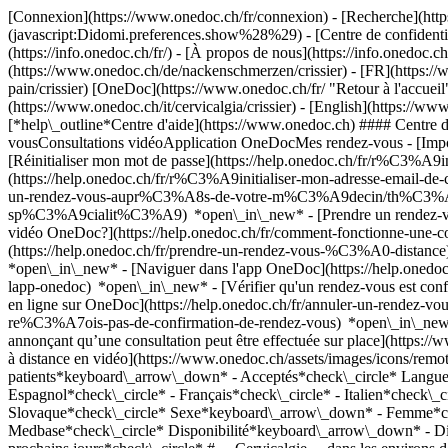
[Connexion](https://www.onedoc.ch/fr/connexion) - [Recherche](https
(javascript:Didomi.preferences.show%28%29) - [Centre de confidentiali
(https://info.onedoc.ch/fr/) - [À propos de nous](https://info.onedoc.ch/
(https://www.onedoc.ch/de/nackenschmerzen/crissier) - [FR](https://ww
pain/crissier) [OneDoc](https://www.onedoc.ch/fr/ "Retour à l'accueil"
(https://www.onedoc.ch/it/cervicalgia/crissier) - [English](https://ww
[*help\_outline*Centre d'aide](https://www.onedoc.ch) #### Centre d
vousConsultations vidéoApplication OneDocMes rendez-vous - [Imp
[Réinitialiser mon mot de passe](https://help.onedoc.ch/fr/r%C3%A9
(https://help.onedoc.ch/fr/r%C3%A9initialiser-mon-adresse-email-
un-rendez-vous-aupr%C3%A8s-de-votre-m%C3%A9decin/th%C3%A9rapeut
sp%C3%A9cialit%C3%A9) *open\_in\_new* - [Prendre un rendez-vous
vidéo OneDoc?](https://help.onedoc.ch/fr/comment-fonctionne-une-
(https://help.onedoc.ch/fr/prendre-un-rendez-vous-%C3%A0-distan
*open\_in\_new* - [Naviguer dans l'app OneDoc](https://help.onedoc
lapp-onedoc) *open\_in\_new*
- [Vérifier qu'un rendez-vous est confirmé](https://help.onedoc.ch/fr/v%C3%A9rifier-quun-rendez-vous-est-confirm%C3%A9) *open\_in\_new* - [Annuler un rendez-vous pris en ligne sur OneDoc](https://help.onedoc.ch/fr/annuler-un-rendez-vous-pris-en-ligne-sur-onedoc) *open\_in\_new* - [Je ne reçois pas de confirmation de rendez-vous](https://help.onedoc.ch/fr/je-ne-re%C3%A7ois-pas-de-confirmation-de-rendez-vous) *open\_in\_new* [Voir tous nos articles *open\_in\_new*](https://help.onedoc.ch/fr/) close ## Modifier votre recherche ![Maison avec un signe plus annonçant qu’une consultation peut être effectuée sur place](https://www.onedoc.ch/assets/images/icons/on-site.svg) Sur place ![Caméra avec un symbole lecture annonçant qu’une consultation peut être effectuée à distance en vidéo](https://www.onedoc.ch/assets/images/icons/remote.svg) À distance Rechercher #### Spécialités #### Praticiens #### Établissements edit Cervicalgie à Crissier tune Filtrer par Nouveaux patients*keyboard\_arrow\_down* - Acceptés*check\_circle* Langue parlée*keyboard\_arrow\_down* - Allemand*check\_circle* - Anglais*check\_circle* - Catalan*check\_circle* - Chinois*check\_circle* - Espagnol*check\_circle* - Français*check\_circle* - Italien*check\_circle* - Macédonien*check\_circle* - Polonais*check\_circle* - Portugais*check\_circle* - Roumain*check\_circle* - Slovaque*check\_circle* Sexe*keyboard\_arrow\_down* - Femme*check\_circle* - Homme*check\_circle* Réseau*keyboard\_arrow\_down* - ASCA*check\_circle* - RME*check\_circle* - Medbase*check\_circle* Disponibilité*keyboard\_arrow\_down* - Disponible aujourdhui*check\_circle* - Dans les 3 prochains jours*check\_circle* - Dans les 7 prochains jours*check\_circle* - Dans les 14 prochains jours*check\_circle* # __Cervicalgie__ dans les environs de __Crissier__: prenez rendez-vous en ligne aujourd'hui [![Dr. Loriane Henrioud, chiropraticienne à Lausanne](https://assets.onedoc.ch/images/users/d90895a3553e66ef7bd4afc69cce86c307abbee41f0ca497911969b157a2fec3-small.jpg "Dr. Loriane Henrioud, chiropraticienne à Lausanne")](https://www.onedoc.ch/fr/chir