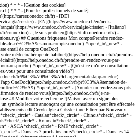
on) * * * - [Gestion des cookies]
ch) * * * - [Pour les professionnels de santé]
s](https://career.onedoc.ch/fr)
- [DE]
ervicalgia/crissier) - [EN](https://www.onedoc.ch/en/neck-
nçais](https://www.onedoc.ch/fr/cervicalgie/crissier) - [Italiano]
r/connexion) - [Je suis praticien](https://info.onedoc.ch/fr/)
-
estions.svg) ## Questions fréquentes Mon comptePrendre rendez-
ossible-de-cr%C3%A9er-mon-compte-onedoc) *open\_in\_new* -
resse email de compte OneDoc]
votre médecin/thérapeute habituel](https://help.onedoc.ch/fr/prendre-
té](https://help.onedoc.ch/fr/prendre-un-rendez-vous-par-
-pour-un-proche) *open\_in\_new*
- [Qu'est ce qu'une consultation
z-vous pour une consultation vidéo?]
lp.onedoc.ch/fr/t%C3%A9l%C3%A9chargement-de-lapp-onedoc)
e l'app OneDoc](https://help.onedoc.ch/fr/pr%C3%A9sentation-de-
](https://www.onedoc.ch/fr/reeducation-musculo-squelettique/romanel-sur-lausanne)Voir plus *chevron\_left* lun. 03 août *chevron\_right* Voir plus de rendez-vous *error\_outline* Une erreur s'est produite lors du chargement des disponibilités [Réessayer](https://www.onedoc.ch) Expertises:[Cervicalgie](https://www.onedoc.ch/fr/cervicalgie/romanel-sur-lausanne), [Arthrose](https://www.onedoc.ch/fr/arthrose/romanel-sur-lausanne), [Bruxisme | Grincement des dents](https://www.onedoc.ch/fr/bruxisme-grincement-des-dents/romanel-sur-lausanne), [Scoliose](https://www.onedoc.ch/fr/scoliose/romanel-sur-lausanne), [Thérapie Manuelle](https://www.onedoc.ch/fr/therapie-manuelle/romanel-sur-lausanne), [Trigger point thérapie](https://www.onedoc.ch/fr/trigger-point-therapie/romanel-sur-lausanne), [Troubles de l’articulation temporo mandibulaire (ATM) | troubles de la mastication](https://www.onedoc.ch/fr/troubles-de-l-articulation-temporo-mandibulaire-atm-troubles-de-la-mastication/romanel-sur-lausanne), [Thérapie par ondes de choc](https://www.onedoc.ch/fr/therapie-par-ondes-de-choc/romanel-sur-lausanne), [Bilan postural](https://www.onedoc.ch/fr/bilan-postural/romanel-sur-lausanne), [Rééducation musculo-squelettique](https://www.onedoc.ch/fr/reeducation-musculo-squelettique/romanel-sur-lausanne)Voir plus [![Mme Barbara Ledda, physiothérapeute à Lausanne](https://assets.onedoc.ch/images/users/5895c9d782c6ece90fd1a1b18da25fc119d5a50801062cfb616e7cb97956cde0-small.jpg "Mme Barbara Ledda, physiothérapeute à Lausanne")](https://www.onedoc.ch/fr/physiotherapeute/lausanne/pcu6k/barbara-ledda) ### [Mme Barbara Ledda](https://www.onedoc.ch/fr/physiotherapeute/lausanne/pcu6k/barbara-ledda) ![Badge indiquant un profil vérifié](https://www.onedoc.ch/assets/images/icons/checkmark.svg) [Physiothérapeute](https://www.onedoc.ch/fr/physiotherapeute/lausanne) [Enmouvement Lausanne, Flon: Avenue Sévelin](https://www.onedoc.ch/fr/cabinet-paramedical/lausanne/e5ak/enmouvement-lausanne-flon-avenue-sevelin) Avenue de Sévelin 32B 1004 Lausanne ![Mme Barbara Ledda est affiliée au réseau ASCA](https://assets.onedoc.ch/images/networks/logos/496d325fd4282f2f0a46197dd629fd16fcd2d324839e441a2a65aaa74df08a15-small.png) ![Icône patient avec un signe plus annonçant que le professionnel accepte de nouveaux patients](https://www.onedoc.ch/assets/images/icons/new-patients.svg)Accepte les nouveaux patients [Réserver un RDV](https://www.onedoc.ch/fr/physiotherapeute/lausanne/pcu6k/barbara-ledda) Expertises:[Cervicalgie](https://www.onedoc.ch/fr/cervicalgie/lausanne), [Thérapie Manuelle](https://www.onedoc.ch/fr/therapie-manuelle/lausanne), [Scoliose](https://www.onedoc.ch/fr/scoliose/lausanne), [Bruxisme | Grincement des dents](https://www.onedoc.ch/fr/bruxisme-grincement-des-dents/lausanne), [Troubles de l’articulation temporo mandibulaire (ATM) | troubles de la mastication](https://www.onedoc.ch/fr/troubles-de-l-articulation-temporo-mandibulaire-atm-troubles-de-la-mastication/lausanne), [Arthrite](https://www.onedoc.ch/fr/arthrite/lausanne), [Arthrose](https://www.onedoc.ch/fr/arthrose/lausanne), [Céphalée et migraine](https://www.onedoc.ch/fr/cephalee-et-migraine/lausanne), [Récupération physiothérapeutique du sportif](https://www.onedoc.ch/fr/recuperation-physiotherapeutique-du-sportif/lausanne), [Syndrome de l’essuie-glace | bursite](https://www.onedoc.ch/fr/syndrome-de-l-essuie-glace-bursite/lausanne), [Bilan postural](https://www.onedoc.ch/fr/bilan-postural/lausanne)Voir plus *chevron\_left* lun. 03 août *chevron\_right* Voir plus de rendez-vous *error\_outline* Une erreur s'est produite lors du chargement des disponibilités [Réessayer](https://www.onedoc.ch) Expertises:[Cervicalgie](https://www.onedoc.ch/fr/cervicalgie/lausanne), [Thérapie Manuelle](https://www.onedoc.ch/fr/therapie-manuelle