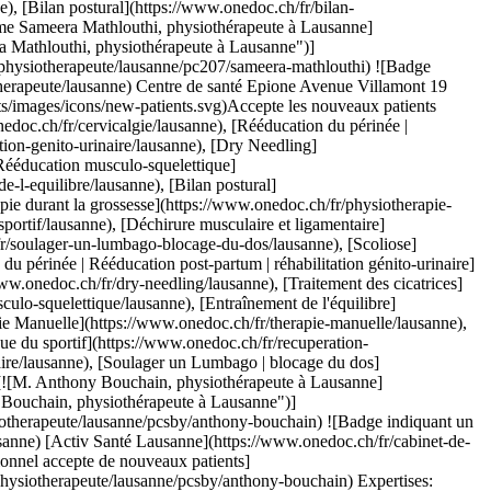
eedling](https://www.onedoc.ch/fr/dry-needling/lausanne), [Entraînement de l'équilibre](https://www.onedoc.ch/fr/entrainement-de-l-equilibre/lausanne), [Récupération physiothérapeutique du sportif](https://www.onedoc.ch/fr/recuperation-physiotherapeutique-du-sportif/lausanne), [Bilan postural](https://www.onedoc.ch/fr/bilan-postural/lausanne), [Rééducation musculo-squelettique](https://www.onedoc.ch/fr/reeducation-musculo-squelettique/lausanne)Voir plus Expertises:[Cervicalgie](https://www.onedoc.ch/fr/cervicalgie/lausanne), [Dry Needling](https://www.onedoc.ch/fr/dry-needling/lausanne), [Entraînement de l'équilibre](https://www.onedoc.ch/fr/entrainement-de-l-equilibre/lausanne), [Récupération physiothérapeutique du sportif](https://www.onedoc.ch/fr/recuperation-physiotherapeutique-du-sportif/lausanne), [Bilan postural](https://www.onedoc.ch/fr/bilan-postural/lausanne), [Rééducation musculo-squelettique](https://www.onedoc.ch/fr/reeducation-musculo-squelettique/lausanne)Voir plus [![M. Antimo Errico, physiothérapeute à Lausanne](https://assets.onedoc.ch/images/users/2d3ece966b766f003dcfad4b368f132daeaa796b70169b57d3e9304ef8c81860-small.jpg "M. Antimo Errico, physiothérapeute à Lausanne")](https://www.onedoc.ch/fr/physiotherapeute/lausanne/pcsc7/antimo-errico) ### [M. Antimo Errico](https://www.onedoc.ch/fr/physiotherapeute/lausanne/pcsc7/antimo-errico) ![Badge indiquant un profil vérifié](https://www.onedoc.ch/assets/images/icons/checkmark.svg) [Physiothérapeute](https://www.onedoc.ch/fr/physiotherapeute/lausanne) [Physio 7 Lausanne](https://www.onedoc.ch/fr/cabinet-de-physiotherapie/lausanne/eqeu/physio-7-lausanne) Avenue de l'Avant-Poste 4 1005 Lausanne ![Icône patient avec un signe plus annonçant que le professionnel accepte de nouveaux patients](https://www.onedoc.ch/assets/images/icons/new-patients.svg)Accepte les nouveaux patients [Réserver un RDV](https://www.onedoc.ch/fr/physiotherapeute/lausanne/pcsc7/antimo-errico) Expertises:[Cervicalgie](https://www.onedoc.ch/fr/cervicalgie/lausanne), [Arthrose](https://www.onedoc.ch/fr/arthrose/lausanne), [Déchirure du ménisque | Rupture du ménisque | Lésion du ménisque](https://www.onedoc.ch/fr/dechirure-du-menisque-rupture-du-menisque-lesion-du-menisque/lausanne), [Dry Needling](https://www.onedoc.ch/fr/dry-needling/lausanne), [Rupture du ligament croisé antérieur (LCA) | Déchirure du ligament croisé antérieur (LCA)](https://www.onedoc.ch/fr/rupture-du-ligament-croise-anterieur-lca-dechirure-du-ligament-croise-anterieur-lca/lausanne), [Scoliose](https://www.onedoc.ch/fr/scoliose/lausanne), [Thérapie Manuelle](https://www.onedoc.ch/fr/therapie-manuelle/lausanne), [Bilan postural](https://www.onedoc.ch/fr/bilan-postural/lausanne), [Rééducation musculo-squelettique](https://www.onedoc.ch/fr/reeducation-musculo-squelettique/lausanne)Voir plus Expertises:[Cervicalgie](https://www.onedoc.ch/fr/cervicalgie/lausanne), [Arthrose](https://www.onedoc.ch/fr/arthrose/lausanne), [Déchirure du ménisque | Rupture du ménisque | Lésion du ménisque](https://www.onedoc.ch/fr/dechirure-du-menisque-rupture-du-menisque-lesion-du-menisque/lausanne), [Dry Needling](https://www.onedoc.ch/fr/dry-needling/lausanne), [Rupture du ligament croisé antérieur (LCA) | Déchirure du ligament croisé antérieur (LCA)](https://www.onedoc.ch/fr/rupture-du-ligament-croise-anterieur-lca-dechirure-du-ligament-croise-anterieur-lca/lausanne), [Scoliose](https://www.onedoc.ch/fr/scoliose/lausanne), [Thérapie Manuelle](https://www.onedoc.ch/fr/therapie-manuelle/lausanne), [Bilan postural](https://www.onedoc.ch/fr/bilan