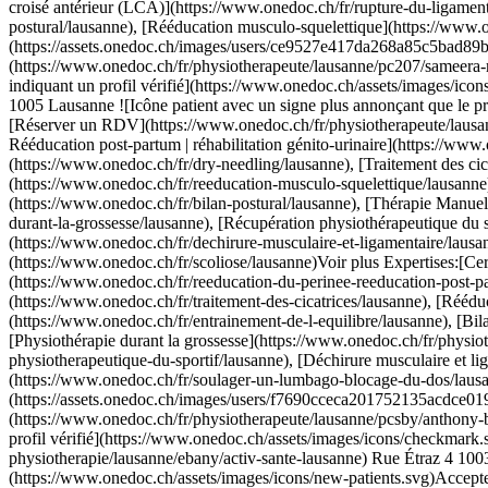
s/images/icons/new-patients.svg)Accepte les nouveaux patients [Réserver un RDV](https://www.onedoc.ch/fr/physiotherapeute/lausanne/pcsby/anthony-bouchain) Expertises:[Cervicalgie](https://www.onedoc.ch/fr/cervicalgie/lausanne), [Récupération physiothérapeutique du sportif](https://www.onedoc.ch/fr/recuperation-physiotherapeutique-du-sportif/lausanne), [Suivi du sportif](https://www.onedoc.ch/fr/suivi-du-sportif/lausanne), [Arthrose](https://www.onedoc.ch/fr/arthrose/lausanne), [Entraînement de l'équilibre](https://www.onedoc.ch/fr/entrainement-de-l-equilibre/lausanne), [Thérapie Manuelle](https://www.onedoc.ch/fr/therapie-manuelle/lausanne), [Rupture du ligament croisé antérieur (LCA) | Déchirure du ligament croisé antérieur (LCA)](https://www.onedoc.ch/fr/rupture-du-ligament-croise-anterieur-lca-dechirure-du-ligament-croise-anterieur-lca/lausanne), [Troubles de l’articulation temporo mandibulaire (ATM) | troubles de la mastication](https://www.onedoc.ch/fr/troubles-de-l-articulation-temporo-mandibulaire-atm-troubles-de-la-mastication/lausanne), [Bilan postural](https://www.onedoc.ch/fr/bilan-postural/lausanne), [Rééducation musculo-squelettique](https://www.onedoc.ch/fr/reeducation-musculo-squelettique/lausanne)Voir plus Expertises:[Cervicalgie](https://www.onedoc.ch/fr/cervicalgie/lausanne), [Récupération physiothérapeutique du sportif](https://www.onedoc.ch/fr/recuperation-physiotherapeutique-du-sportif/lausanne), [Suivi du sportif](https://www.onedoc.ch/fr/suivi-du-sportif/lausanne), [Arthrose](https://www.onedoc.ch/fr/arthrose/lausanne), [Entraînement de l'équilibre](https://www.onedoc.ch/fr/entrainement-de-l-equilibre/lausanne), [Thérapie Manuelle](https://www.onedoc.ch/fr/therapie-manuelle/lausanne), [Rupture du ligament croisé antérieur (LCA) | Déchirure du ligament croisé antérieur (LCA)](https://www.onedoc.ch/fr/rupture-du-ligament-croise-anterieur-lca-dechirure-du-ligament-croise-anterieur-lca/lausanne), [Troubles de l’articulation temporo mandibulaire (ATM) | troubles de la mastication](https://www.onedoc.ch/fr/troubles-de-l-articulation-temporo-mandibulaire-atm-troubles-de-la-mastication/lausanne), [Bilan postural](https://www.onedoc.ch/fr/bilan-postural/lausanne), [Rééducation musculo-squelettique](https://www.onedoc.ch/fr/reeducation-musculo-squelettique/lau