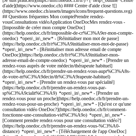
[Je suis praticien](https://info.onedoc.ch/fr/)
- [*help\_outline*Centre
d'aide](https://www.onedoc.ch) #### Centre d'aide close ![]
(https://www.onedoc.ch/assets/images/icons/frequent-questions.svg)
## Questions fréquentes Mon comptePrendre rendez-
vousConsultations vidéoApplication OneDocMes rendez-vous -
[Impossible de créer mon compte OneDoc]
(https://help.onedoc.ch/fr/impossible-de-cr%C3%A9er-mon-compte-
onedoc) *open\_in\_new* - [Réinitialiser mon mot de passe]
(https://help.onedoc.ch/fr/r%C3%A9initialiser-mon-mot-de-passe)
*open\_in\_new* - [Réinitialiser mon adresse email de compte
OneDoc](https://help.onedoc.ch/fr/r%C3%A9initialiser-mon-
adresse-email-de-compte-onedoc) *open\_in\_new*
- [Prendre un
rendez-vous auprès de votre médecin/thérapeute habituel]
(https://help.onedoc.ch/fr/prendre-un-rendez-vous-aupr%C3%A8s-
de-votre-m%C3%A9decin/th%C3%A9rapeute-habituel)
*open\_in\_new* - [Prendre un rendez-vous par spécialité]
(https://help.onedoc.ch/fr/prendre-un-rendez-vous-par-
sp%C3%A9cialit%C3%A9) *open\_in\_new* - [Prendre un
rendez-vous pour un proche](https://help.onedoc.ch/fr/prendre-un-
rendez-vous-pour-un-proche) *open\_in\_new*
- [Qu'est ce qu'une
consultation vidéo OneDoc?](https://help.onedoc.ch/fr/comment-
fonctionne-une-consultation-vid%C3%A9o) *open\_in\_new* -
[Comment prendre rendez-vous pour une consultation vidéo?]
(https://help.onedoc.ch/fr/prendre-un-rendez-vous-%C3%A0-
distance) *open\_in\_new*
- [Téléchargement de l'app OneDoc]