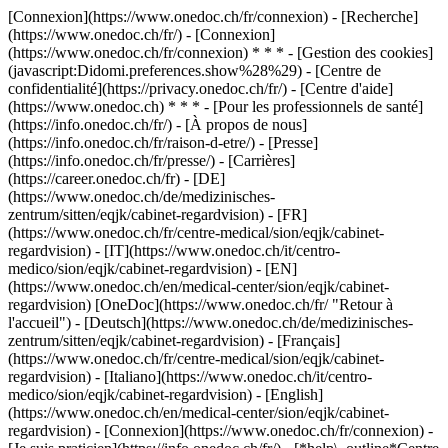
[Connexion](https://www.onedoc.ch/fr/connexion) - [Recherche]
(https://www.onedoc.ch/fr/) - [Connexion]
(https://www.onedoc.ch/fr/connexion) * * * - [Gestion des cookies]
(javascript:Didomi.preferences.show%28%29) - [Centre de
confidentialité](https://privacy.onedoc.ch/fr/) - [Centre d'aide]
(https://www.onedoc.ch) * * * - [Pour les professionnels de santé]
(https://info.onedoc.ch/fr/) - [À propos de nous]
(https://info.onedoc.ch/fr/raison-d-etre/) - [Presse]
(https://info.onedoc.ch/fr/presse/) - [Carrières]
(https://career.onedoc.ch/fr)
- [DE]
(https://www.onedoc.ch/de/medizinisches-
zentrum/sitten/eqjk/cabinet-regardvision) - [FR]
(https://www.onedoc.ch/fr/centre-medical/sion/eqjk/cabinet-
regardvision) - [IT](https://www.onedoc.ch/it/centro-
medico/sion/eqjk/cabinet-regardvision) - [EN]
(https://www.onedoc.ch/en/medical-center/sion/eqjk/cabinet-
regardvision) [OneDoc](https://www.onedoc.ch/fr/ "Retour à
l'accueil") - [Deutsch](https://www.onedoc.ch/de/medizinisches-
zentrum/sitten/eqjk/cabinet-regardvision) - [Français]
(https://www.onedoc.ch/fr/centre-medical/sion/eqjk/cabinet-
regardvision) - [Italiano](https://www.onedoc.ch/it/centro-
medico/sion/eqjk/cabinet-regardvision) - [English]
(https://www.onedoc.ch/en/medical-center/sion/eqjk/cabinet-
regardvision)
- [Connexion](https://www.onedoc.ch/fr/connexion) -