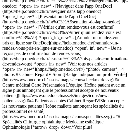
(https://help.onedoc.ch/fr/t%C3%A9l%C3%A9chargement-de-lapp-
onedoc) *open\_in\_new* - [Naviguer dans l'app OneDoc]
(https://help.onedoc.ch/fr/naviguer-dans-lapp-onedoc)
*open\_in\_new* - [Présentation de l'app OneDoc]
(https://help.onedoc.ch/fr/pr%C3%A9sentation-de-lapp-onedoc)
*open\_in\_new*
- [Vérifier qu'un rendez-vous est confirmé](https://help.onedoc.ch/fr/v%C3%A9rifier-quun-rendez-vous-est-confirm%C3%A9) *open\_in\_new* - [Annuler un rendez-vous pris en ligne sur OneDoc](https://help.onedoc.ch/fr/annuler-un-rendez-vous-pris-en-ligne-sur-onedoc) *open\_in\_new* - [Je ne reçois pas de confirmation de rendez-vous](https://help.onedoc.ch/fr/je-ne-re%C3%A7ois-pas-de-confirmation-de-rendez-vous) *open\_in\_new* [Voir tous nos articles *open\_in\_new*](https://help.onedoc.ch/fr/) *photo\_camera*+ 4 photos # Cabinet RegardViSion ![Badge indiquant un profil vérifié](https://www.onedoc.ch/assets/images/icons/checkmark.svg) ## Centre médical Carte Présentation L'équipe ![Icône patient avec un signe plus annonçant que le professionnel accepte de nouveaux patients](https://www.onedoc.ch/assets/images/icons/new-patients.svg) ### Patients acceptés Cabinet RegardViSion accepte les nouveaux patients ![Icône mallette annonçant les spécialités du professionnel de santé](https://www.onedoc.ch/assets/images/icons/specialties.svg) ### Spécialités Chirurgie ophtalmique Médecine esthétique Ophtalmologie [*arrow\_drop\_down*Voir plus](https://www.onedoc.ch) ![Icône microscope annonçant les expertises dans lesquelles le professionnel est spécialisé](https://www.onedoc.ch/assets/images/icons/expertises.svg) ### Expertises Blépharoplastie | Chirurgie des paupières Oculoplastie [*arrow\_drop\_down*Voir plus](https://www.onedoc.ch) ![Marqueur annonçant la carte et les informations d’accès du cabinet](https://www.onedoc.ch/assets/images/icons/map.svg) ### Carte et informations d'accès #### Cabinet RegardViSion Rue de Lausanne 27 1950 Sion #### Site web [Voir le site *open\_in\_new*](https://regardvision.ch/) ![Icône document annonçant la présentation de l’établissement](https://www.onedoc.ch/assets/images/icons/presentation.svg) ### Présentation de l'établissement Contact direct au 078 218 30 29 par messages et Whatsapp Le __Cabinet d’Ophtalmologie RegardViSion__ réunit une équipe spécialisée en santé oculaire et en chirurgie ophtalmologique. L’ophtalmologie est la spécialité médicale dédiée au diagnostic, au traitement et à la prévention des maladies des yeux et des troubles de la vision. Elle comprend les examens de la vue, le dépistage des pathologies oculaires ainsi que les traitements médicaux et chirurgicaux. ## Équipe médicale __Dr Dimitri Baeriswyl, Ophtalmologiste Chirurgien__ Originaire du canton de Fribourg, il a effectué ses études de médecine aux Universités de Fribourg et de Bâle, avec des séjours académiques à Berlin et à Londres. Diplômé en 2012, il a exercé en pédiatrie au Nicaragua puis en chirurgie et anesthésiologie à Zurich. Il a réalisé sa formation en ophtalmologie à Lucerne, Lausanne et Neuchâtel, obtenant son titre de spécialiste en 2021, avant de poursuivre une formation chirurgicale en Suisse romande et à Berne. Il est titulaire d’un titre d’ophtalmochirurgie et prend en charge la chirurgie de la cataracte, de la conjonctive et des paupières. __Dr Pierre Coulon, Ophtalmologiste Oculo-plasticien__ Spécialisé en chirurgie orbito-palpébrale et en chirurgie réparatrice cutanée du visage. Diplômes et certifications : • DU Chirurgie Réparatrice des Cancers Cutanés de la Face – Université d’Angers • DU 3e Cycle Chirurgie Orbito-Palpébrale – Université de Limoges • DU Dépistage Mélanome et Cancers Cutanés – Université Claude Bernard Lyon 1 • Faculté de Médecine PURPAN – Université Paul Sabatier • Ancien Chef de Clinique Universitaire – Université de Bordeaux • Ancien Assistant Centre Hospitalo-Universitaire – CHU de Bordeaux __Sophie Lachambre, Optométriste__ Diplômes : • Doctorat en Optométrie – Université de Montréal, Canada Elle réalise des bilans visuels complets et participe au suivi optométrique des patients. ## Prestations du cabinet Le cabinet assure : __Consultations et bilans__ Bilan oculo-visuel, examen de la vue, avis pour correction laser, bilan pour permis de conduire, suivi du contrôle myopique chez les jeunes. __Dépistage et suivi des pathologies oculaires__ Cataracte, macula, rétine, atteintes liées au diabète, glaucome, sécheresse oculaire, tension oculaire, dystonies faciales. __Avis et traitements chirurgicaux__ Paupières, lésions cutanées périoculaires, ptérygion, pinguecula, chalazion, sondage et irrigation des voies lacrymales, dystrophies cornéennes, greffe cornéenne, kératocône, cataracte, chirurgie de la macula, de la rétine et du glaucome, traitements laser. ## Équipements Le cabinet dispose d’un plateau technique comprenant : microscopes opératoires, lasers Argon et YAG, accès au bloc opératoire, topographe et topogramme cornéen, tomographie à cohérence optique (OCT), aberromètre, bilan lacrymal, biomètre à longueur axiale, champs visuels, caméras de fond d’œil (standard et périphérique) et angiographe. La prise de rendez-vous s’effectue en ligne via __OneDoc__. [*arrow\_drop\_down*Voir plus](https://www.onedoc.ch) [![Cabinet RegardViSion, centre médical à Sion](https://assets.onedoc.ch/images/entities/05b5011e68d5f3c36bef88262d02437d4bcf6e7e307d886646fd15c0eb8556fa-small.jpg "Cabinet RegardViSion, centre médical à Sion")](https://assets.onedoc.ch/images/entities/05b5011e68d5f3c36bef88262d02437d4bcf6e7e307d886646fd15c0eb8556fa.jpg)[![Cabinet RegardViSion, centre médical à Sion](https://assets.onedoc.ch/images/entities/6298fbb9cd757ad6f9945e6b6f332f11acf3619d6e25ceb090363edeb0da59e2-small.jpg "Cabinet RegardViSion, centre médical à Sion")](https://assets.onedoc.ch/images/entities/6298fbb9cd757ad6f9945e6b6f332f11acf3619d6e25ceb090363edeb0da59e2.jpg)[![Cabinet RegardViSion, centre médical à Sion](https://assets.onedoc.ch/images/entities/467d03a7cb6da710bafbb5d1a3b9939b3b74112e319f9c114b2a056c8fc3db1d-small.jpg "Cabinet RegardViSion, centre médical à Sion")](https://assets.onedoc.ch/images/entities/467d03a7cb6da710bafbb5d1a3b9939b3b74112e319f9c114b2a056c8fc3db1d.jpg)[![Cabinet RegardViSion, centre médical à Sion](https://assets.onedoc.ch/images/entities/363ec3707efcc3b60b84ba7625ae21af13d0d273c95e4fc3b385a767d3ba9ce2-small.png "Cabinet RegardViSion, centre médical à Sion")](https://assets.onedoc.ch/images/entities/363ec3707efcc3b60b84ba7625ae21af13d0d273c95e4fc3b385a767d3ba9ce2.png)[![Cabinet RegardViSion, centre médical à Sion](https://assets.onedoc.ch/images/entities/09a12f81168c3853632b6fd587beff13d9a8fc7da8079616af167ce01e955dc9-small.jpg "Cabinet RegardViSion, centre médical à Sion")](https://assets.onedoc.ch/images/entities/09a12f81168c3853632b6fd587beff13d9a8fc7da8079616af167ce01e955dc9.jpg) ![Icône groupe de personnes annonçant la liste des professionnels de santé de l’établissement](https://www.onedoc.ch/assets/images/icons/team.svg) ### L'équipe Ophtalmologues [![Dimitri Baeriswyl, ophtalmologue à Sion](https://assets.onedoc.ch/images/users/cd43e19058651e010fe47a07d758237b9ece338f326949c8d12fd8491c657614-small.png "Dimitri Baeriswyl, ophtalmologue à Sion") \ __Dr. Dimitri Baeriswyl__](https://www.onedoc.ch/fr/ophtalmologue/sion/pc2ba/dr-dimitri-baeriswyl) [![Pierre Coulon, ophtalmologue à Sion](https://assets.onedoc.ch/images/users/a68c82875dbd295e91a4dc114fce92889a8fe9f29d60846242282793463e1d68-small.jpg "Pierre Coulon, ophtalmologue à Sion") \ __Dr. Pierre Coulon__](https://www.onedoc.ch/fr/ophtalmologue/sion/pyky/dr-pierre-coulon) ![Icône bulle de dialogue annonçant la section FAQ](https://www.onedoc.ch/assets/images/icons/faq.svg) ### FAQ *expand\_more* *keyboard\_arrow\_right* ## Quelle est l'adresse de Cabinet RegardViSion? Cabinet RegardViSion reçoit des patients à Rue de Lausanne 27, 1950 Sion. * * * *keyboard\_arrow\_right* ## Quel est le site web de Cabinet RegardViSion? Vous pouvez consulter le site web de Cabinet RegardViSion à l'adresse suivante: [https://regardvision.ch/ *open\_in\_new*](https://regardvision.ch/) . * * * *keyboard\_arrow\_right* ## Quel est le numéro de téléphone de Cabinet RegardViSion? Le numéro de téléphone de Cabinet RegardViSion est [078 218 30 29](tel:+41782183029). * * * *keyboard\_arrow\_right* ## Quelles sont les spécialités pratiquées au sein de Cabinet RegardViSion? Cabinet RegardViSion propose des consultations en [Chirurgie ophtalmique](https://www.onedoc.ch/fr/chirurgien-ophtalmologue/sion), [Médecine esthétique](https://www.onedoc.ch/fr/specialiste-en-medecine-esthetique/sion) et [Ophtalmologie](https://www.onedoc.ch/fr/ophtalmologue/sion). * * * *keyboard\_arrow\_right* ## Quelles sont les expertises de Cabinet RegardViSion? Les expertises de Cabinet RegardViSion sont: [Blépharoplastie | Chirurgie des paupières](https://www.onedoc.ch/fr/blepharoplastie-chirurgie-des-paupieres/sion) et [Oculoplastie](https://www.onedoc.ch/fr/oculoplastie/sion). * * * *keyboard\_arrow\_right* ## Est-ce que Cabinet RegardViSion accepte les nouveaux patients? Oui, Cabinet RegardViSion accepte les nouveaux patients. Pour prendre rendez-vous, les nouveaux patients peuvent facilement réserver en ligne via OneDoc. * * * *keyboard\_arrow\_right* ## Quelles sont les langues parlées au sein de Cabinet RegardViSion? Cabinet RegardViSion propose des consultations en Anglais, Espagnol, Français et Allemand. 1. [OneDoc](https://www.onedoc.ch/fr/)/ 2. [Centre médical](https://www.onedoc.ch/fr/centre-medical)/ 3. [Canton du Valais](https://www.onedoc.ch/fr/centre-medical/canton-du-valais)/ 4. [Sion](https://www.onedoc.ch/fr/centre-medical/sion)/ 5. Cabinet RegardViSion ### Prenez RDV avec Cabinet RegardViSion Renseignez les informations suivantes 1 Spécialité Sélectionnez une spécialité * * * *touch\_app* Choisissez un créneau horaire *chevron\_left* mer. 05 août *chevron\_right* Voir plus de rendez-vous Créneau horaire Prendre rendez-vous ### Téléchargez l'app OneDoc Prenez rendez-vous en ligne chez un médecin, un dentiste ou un thérapeute proche de vous en Suisse. L'application OneDoc vous permet de gérer tous vos rendez-vous méd