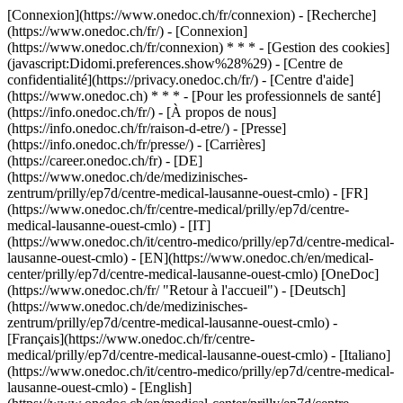
[Connexion](https://www.onedoc.ch/fr/connexion) - [Recherche]
(https://www.onedoc.ch/fr/) - [Connexion]
(https://www.onedoc.ch/fr/connexion) * * * - [Gestion des cookies]
(javascript:Didomi.preferences.show%28%29) - [Centre de
confidentialité](https://privacy.onedoc.ch/fr/) - [Centre d'aide]
(https://www.onedoc.ch) * * * - [Pour les professionnels de santé]
(https://info.onedoc.ch/fr/) - [À propos de nous]
(https://info.onedoc.ch/fr/raison-d-etre/) - [Presse]
(https://info.onedoc.ch/fr/presse/) - [Carrières]
(https://career.onedoc.ch/fr)
- [DE]
(https://www.onedoc.ch/de/medizinisches-
zentrum/prilly/ep7d/centre-medical-lausanne-ouest-cmlo) - [FR]
(https://www.onedoc.ch/fr/centre-medical/prilly/ep7d/centre-
medical-lausanne-ouest-cmlo) - [IT]
(https://www.onedoc.ch/it/centro-medico/prilly/ep7d/centre-medical-
lausanne-ouest-cmlo) - [EN](https://www.onedoc.ch/en/medical-
center/prilly/ep7d/centre-medical-lausanne-ouest-cmlo) [OneDoc]
(https://www.onedoc.ch/fr/ "Retour à l'accueil") - [Deutsch]
(https://www.onedoc.ch/de/medizinisches-
zentrum/prilly/ep7d/centre-medical-lausanne-ouest-cmlo) -
[Français](https://www.onedoc.ch/fr/centre-
medical/prilly/ep7d/centre-medical-lausanne-ouest-cmlo) - [Italiano]
(https://www.onedoc.ch/it/centro-medico/prilly/ep7d/centre-medical-
lausanne-ouest-cmlo) - [English]