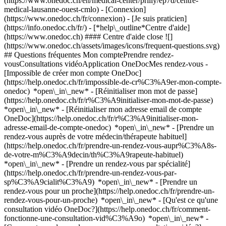
(https://www.onedoc.ch/en/medical-center/prilly/ep7d/centre-
medical-lausanne-ouest-cmlo)
- [Connexion]
(https://www.onedoc.ch/fr/connexion) - [Je suis praticien]
(https://info.onedoc.ch/fr/)
- [*help\_outline*Centre d'aide]
(https://www.onedoc.ch) #### Centre d'aide close ![]
(https://www.onedoc.ch/assets/images/icons/frequent-questions.svg)
## Questions fréquentes Mon comptePrendre rendez-
vousConsultations vidéoApplication OneDocMes rendez-vous -
[Impossible de créer mon compte OneDoc]
(https://help.onedoc.ch/fr/impossible-de-cr%C3%A9er-mon-compte-
onedoc) *open\_in\_new* - [Réinitialiser mon mot de passe]
(https://help.onedoc.ch/fr/r%C3%A9initialiser-mon-mot-de-passe)
*open\_in\_new* - [Réinitialiser mon adresse email de compte
OneDoc](https://help.onedoc.ch/fr/r%C3%A9initialiser-mon-
adresse-email-de-compte-onedoc) *open\_in\_new*
- [Prendre un
rendez-vous auprès de votre médecin/thérapeute habituel]
(https://help.onedoc.ch/fr/prendre-un-rendez-vous-aupr%C3%A8s-
de-votre-m%C3%A9decin/th%C3%A9rapeute-habituel)
*open\_in\_new* - [Prendre un rendez-vous par spécialité]
(https://help.onedoc.ch/fr/prendre-un-rendez-vous-par-
sp%C3%A9cialit%C3%A9) *open\_in\_new* - [Prendre un
rendez-vous pour un proche](https://help.onedoc.ch/fr/prendre-un-
rendez-vous-pour-un-proche) *open\_in\_new*
- [Qu'est ce qu'une
consultation vidéo OneDoc?](https://help.onedoc.ch/fr/comment-
fonctionne-une-consultation-vid%C3%A9o) *open\_in\_new* -