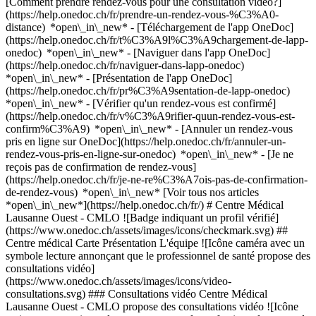
[Comment prendre rendez-vous pour une consultation vidéo?]
(https://help.onedoc.ch/fr/prendre-un-rendez-vous-%C3%A0-
distance) *open\_in\_new*
- [Téléchargement de l'app OneDoc]
(https://help.onedoc.ch/fr/t%C3%A9l%C3%A9chargement-de-lapp-
onedoc) *open\_in\_new* - [Naviguer dans l'app OneDoc]
(https://help.onedoc.ch/fr/naviguer-dans-lapp-onedoc)
*open\_in\_new* - [Présentation de l'app OneDoc]
(https://help.onedoc.ch/fr/pr%C3%A9sentation-de-lapp-onedoc)
*open\_in\_new*
- [Vérifier qu'un rendez-vous est confirmé](https://help.onedoc.ch/fr/v%C3%A9rifier-quun-rendez-vous-est-confirm%C3%A9) *open\_in\_new* - [Annuler un rendez-vous pris en ligne sur OneDoc](https://help.onedoc.ch/fr/annuler-un-rendez-vous-pris-en-ligne-sur-onedoc) *open\_in\_new* - [Je ne reçois pas de confirmation de rendez-vous](https://help.onedoc.ch/fr/je-ne-re%C3%A7ois-pas-de-confirmation-de-rendez-vous) *open\_in\_new* [Voir tous nos articles *open\_in\_new*](https://help.onedoc.ch/fr/) # Centre Médical Lausanne Ouest - CMLO ![Badge indiquant un profil vérifié](https://www.onedoc.ch/assets/images/icons/checkmark.svg) ## Centre médical Carte Présentation L'équipe ![Icône caméra avec un symbole lecture annonçant que le professionnel de santé propose des consultations vidéo](https://www.onedoc.ch/assets/images/icons/video-consultations.svg) ### Consultations vidéo Centre Médical Lausanne Ouest - CMLO propose des consultations vidéo ![Icône patient avec un signe plus annonçant que le professionnel accepte de nouveaux patients](https://www.onedoc.ch/assets/images/icons/new-patients.svg) ### Patients acceptés Centre Médical Lausanne Ouest - CMLO accepte les nouveaux patients ![Icône mallette annonçant les spécialités du professionnel de santé](https://www.onedoc.ch/assets/images/icons/specialties.svg) ### Spécialités Acupuncture Cardiologie Chiropratique Chirurgie Chirurgie orthopédique Chirurgie plastique, reconstructive et esthétique Chirurgie viscérale Dermatologie et vénéréologie Endocrinologie/diabétologie Gynécologie et obstétrique Hématologie Massage classique Médecine Traditionnelle Chinoise (MTC) Médecine générale Médecine vasculaire - phlébologie Neurochirurgie Pneumologie Proctologie Pédiatrie [*arrow\_drop\_down*Voir plus](https://www.onedoc.ch) ![Icône microscope annonçant les expertises dans lesquelles le professionnel est spécialisé](https://www.onedoc.ch/assets/images/icons/expertises.svg) ### Expertises Artériosclérose | Athérosclérose Diabète Diabète gestationnel Diabète type 1 Diabète type 2 Hypertension artérielle Hyperthyroïdie Hypothyroïdie Insuffisance cardiaque Nodules thyroïdiens Obésité Pacemaker | Vérification du défibrillateur cardioverteur implantable (DCI) Pompe à insuline Pression artérielle à long terme | Contrôle de la pression artérielle sur 24 heures Prévention cardio-vasculaire | CardioCheck | CardioTest Test d'effort | ergométrie Test de glycémie longue durée | HbA1c Échographie cardiaque [*arrow\_drop\_down*Voir plus](https://www.onedoc.ch) ![Marqueur annonçant la carte et les informations d’accès du cabinet](https://www.onedoc.ch/assets/images/icons/map.svg) ### Carte et informations d'accès #### Centre Médical Lausanne Ouest - CMLO Route de Renens 24 1008 Prilly #### Horaire d'ouverture Actuellement fermé - Ouvre à 08:00 *expand\_more* Lundi: 08:00 - 18:00 Mardi: 08:00 - 18:00 Mercredi: 08:00 - 18:00 Jeudi: 08:00 - 18:00 Vendredi: 08:00 - 18:00 Samedi: Fermé Dimanche: Fermé ![Icône document annonçant la présentation de l’établissement](https://www.onedoc.ch/assets/images/icons/presentation.svg) ### Présentation de l'établissement Les médecins et thérapeutes du __Centre Médical Lausanne Ouest à Malley (CMLO)__ répondent à vos besoins médicaux et thérapeutiques avec plusieurs spécialisations. La force du __CMLO__ est d’offrir non seulement une diversité médicale, mais aussi de constituer un vrai pôle de synergies entre spécialistes. Notre approche pluridisciplinaire assure une prise en charge globale, parfaitement adaptée à vos besoins. Nous vous accueillons de 8h à 18h les jours ouvrables et répondons à vos appels 24/7. N’hésitez pas à nous appeler pour toute question ou pour agender une consultation. Vous apprécierez d’obtenir un rendez-vous dans un délai très court. Nos prestations ambulatoires sont remboursées par l’assurance de base (LAMal). ## Accès en transports publics - Train: gare de Prilly-Malley à 2 min de Lausanne. - Bus: arrêt Parrelet ou Galicien, par ligne directe depuis le centre ou l’ouest de Lausanne (lignes no 17, 18, 32 et 33) - Métro: arrêt Maley, ligne M1 ## Accès en voiture Le parking sous-terrain du bâtiment, ou les parkings de proximité rattachés à la patinoire de Malley, disposent de centaines de places de parc. Par l’autoroute, prendre la sortie Malley (depuis Genève), ou la sortie Blécherette (depuis Montreux). [*arrow\_drop\_down*Voir plus](https://www.onedoc.ch) [](https://assets.onedoc.ch/images/entities/06c0e3eb2c76a1b8681a78d1b341bb256f8d25d445f4f242be1d5b25a9d85cd3.png)[![Centre Médical Lausanne Ouest - CMLO, centre médical à Prilly](https://assets.onedoc.ch/images/entities/9a21aa06bd130e190f65943ef54f596a79bd5175d2952635dc52e126eab7269f-small.jpg "Centre Médical Lausanne Ouest - CMLO, centre médical à Prilly")](https://assets.onedoc.ch/images/entities/9a21aa06bd130e190f65943ef54f596a79bd5175d2952635dc52e126eab7269f.jpg)[![Centre Médical Lausanne Ouest - CMLO, centre médical à Prilly](https://assets.onedoc.ch/images/entities/6fe9c3eed8faf5f50f194d516f9fecf0ddbdc7dfd67e85c2bfeead783dc69da5-small.jpg "Centre Médical Lausanne Ouest - CMLO, centre médical à Prilly")](https://assets.onedoc.ch/images/entities/6fe9c3eed8faf5f50f194d516f9fecf0ddbdc7dfd67e85c2bfeead783dc69da5.jpg)[![Centre Médical Lausanne Ouest - CMLO, centre médical à Prilly](https://assets.onedoc.ch/images/entities/7af8b1a2d03be085d20645e260833190ec079c6067fb8747c14ca5b3053ce1c5-small.jpg "Centre Médical Lausanne Ouest - CMLO, centre médical à Prilly")](https://assets.onedoc.ch/images/entities/7af8b1a2d03be085d20645e260833190ec079c6067fb8747c14ca5b3053ce1c5.jpg)[![Centre Médical Lausanne Ouest - CMLO, centre médical à Prilly](https://assets.onedoc.ch/images/entities/831cfd30f57b88da4bfc5724552a02a078f0851da050f198ad8d3996df64231e-small.jpg "Centre Médical Lausanne Ouest - CMLO, centre médical à Prilly")](https://assets.onedoc.ch/images/entities/831cfd30f57b88da4bfc5724552a02a078f0851da050f198ad8d3996df64231e.jpg) ![Icône groupe de personnes annonçant la liste des professionnels de santé de l’établissement](https://www.onedoc.ch/assets/images/icons/team.svg) ### L'équipe Cardiologue [![Sébastien Delhasse, cardiologue à Prilly](https://assets.onedoc.ch/images/users/ea2bd300e6fc7181a55c2eafea12559159ba31dbe10648bd095714b452143b9f-small.png "Sébastien Delhasse, cardiologue à Prilly") \ __Dr. Sébastien Delhasse__](https://www.onedoc.ch/fr/cardiologue/prilly/pc3d8/dr-sebastien-delhasse) Chiropraticiens [![Lola Alberge, chiropraticienne à Prilly](https://assets.onedoc.ch/images/users/ae1837b3d6d01193f8c4cbfbd92e0d8e19639dbe227e1c0497c26b60c40cc55e-small.png "Lola Alberge, chiropraticienne à Prilly") \ __Dr. Lola Alberge__](https://www.onedoc.ch/fr/chiropraticienne/prilly/pcowi/dr-lola-alberge) [![Pierig Leray, chiropraticien à Prilly](https://assets.onedoc.ch/images/users/7bc9eab38a55ca967a9656c313871b5fcc8524bf7a8eccc5fe9d86610361e273-small.jpg "Pierig Leray, chiropraticien à Prilly") \ __Dr. Pierig Leray__](https://www.onedoc.ch/fr/chiropraticien/prilly/pyws/dr-pierig-leray) [![Arthur Moreau, chiropraticien à Prilly](https://assets.onedoc.ch/images/users/ffb5db4c8c8ff6705eca503903e7b9d10177fb6461c04f95a7191e73061a2b66-small.png "Arthur Moreau, chiropraticien à Prilly") \ __Dr. Arthur Moreau__](https://www.onedoc.ch/fr/chiropraticien/prilly/pctke/dr-arthur-moreau) [![Jeanne Waldner, chiropraticienne à Prilly](https://assets.onedoc.ch/images/users/c04779407e04661eab1ce33b3d37943afa15bb442a871d0d551b4e5ec245ff5b-small.png "Jeanne Waldner, chiropraticienne à Prilly") \ __Dr. Jeanne Waldner__](https://www.onedoc.ch/fr/chiropraticienne/prilly/pcs1p/dr-jeanne-waldner) Chirurgien [![Thomas Ambrosetti, chirurgien à Prilly](https://assets.onedoc.ch/images/users/73d0f2758240b7de34ae7ff63cba4493bd42fb393bc1447f55fbd6c40e707ec0-small.png "Thomas Ambrosetti, chirurgien à Prilly") \ __Dr. Thomas Ambrosetti__](https://www.onedoc.ch/fr/chirurgien/prilly/pcjnd/dr-thomas-ambrosetti) Chirurgiens orthopédistes [![Lionel Helfer, chirurgien orthopédiste à Prilly](https://assets.onedoc.ch/images/users/c9d55a5bed3ff51751ae7fed3a571c703f197a5546d0ba73c6f6434c425edd58-small.png "Lionel Helfer, chirurgien orthopédiste à Prilly") \ __Dr. Lionel Helfer__](https://www.onedoc.ch/fr/chirurgien-orthopediste/prilly/pcpy7/dr-lionel-helfer) [![Natalia Papastergiou, chirurgienne orthopédiste à Prilly](https://assets.onedoc.ch/images/users/953af99a03bd765dd599e2acab9811ec52a981630b10c2dc7cea8258c0e2414a-small.jpg "Natalia Papastergiou, chirurgienne orthopédiste à Prilly") \ __Dr. Natalia Papastergiou__](https://www.onedoc.ch/fr/chirurgienne-orthopediste/prilly/pb6zj/dr-natalia-papastergiou) [![Marc Prod'homme, chirurgien orthopédiste à Prilly](https://assets.onedoc.ch/images/users/6248eaadea4066ad4e22d9535f4beb3bef1b27f9777b9a9d4dd43e173f6e8e27-small.png "Marc Prod'homme, chirurgien orthopédiste à Prilly") \ __Dr. Marc Prod'homme__](https://www.onedoc.ch/fr/chirurgien-orthopediste/prilly/pcpy8/dr-marc-prod-homme) Chirurgienne plasticien et esthétique [![Michele Chemali, chirurgienne plasticien et esthétique à Prilly](https://assets.onedoc.ch/images/users/70b6c8f71c3f5a27fcf28c5dfbc81aa3f02fdd8028712d87764daa226f23119e-small.png "Michele Chemali, chirurgienne plasticien et esthétique à Prilly") \ __Dr. Michele Chemali__](https://www.onedoc.ch/fr/chirurgienne-plasticien-et-esthetique/prilly/pct6j/dr-michele-chemali) Dermatologues [![Laurent Berger, dermatologue à Prilly](https://assets.onedoc.ch/images/users/7440a058a340017de1b345faa674c1afda46d87a384085cff27c08e3cd3365f6-small.jpg "Laurent Berger, dermatologue à Prilly") \ __Dr. Laurent Berger__](https://www.onedoc.ch/fr/dermatologue/prilly/pxzh/dr-laurent-berger) [![Michel Brouard, dermatologue à Prilly](https://assets.onedoc.ch/images/users/a2f4cb0a48de71ac72bc7b4bcb2294a54136593d980a2a9944db5be7b2f47ade-small.jpg "Michel Brouard, derm