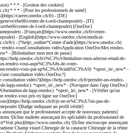
on) * * * - [Gestion des cookies]
ch) * * * - [Pour les professionnels de santé]
s](https://career.onedoc.ch/fr)
- [DE]
eneve/ebe06/centre-de-l-oeil-chantepoulet) - [IT]
va/ebe06/centre-de-l-oeil-chantepoulet) [OneDoc]
ntepoulet) - [Français](https://www.onedoc.ch/fr/centre-
tepoulet) - [English](https://www.onedoc.ch/en/medical-
c.ch/fr/)
- [*help\_outline*Centre d'aide](https://www.onedoc.ch)
dre rendez-vousConsultations vidéoApplication OneDocMes rendez-
* - [Réinitialiser mon mot de passe]
ttps://help.onedoc.ch/fr/r%C3%A9initialiser-mon-adresse-email-de-
dre-un-rendez-vous-aupr%C3%A8s-de-votre-
dre-un-rendez-vous-par-sp%C3%A9cialit%C3%A9) *open\_in\_new* -
qu'une consultation vidéo OneDoc?]
nsultation vidéo?](https://help.onedoc.ch/fr/prendre-un-rendez-
de-lapp-onedoc) *open\_in\_new* - [Naviguer dans l'app OneDoc]
C3%A9sentation-de-lapp-onedoc) *open\_in\_new*
- [Vérifier qu'un rendez-vous est confirmé](https://help.onedoc.ch/fr/v%C3%A9rifier-quun-rendez-vous-est-confirm%C3%A9) *open\_in\_new* - [Annuler un rendez-vous pris en ligne sur OneDoc](https://help.onedoc.ch/fr/annuler-un-rendez-vous-pris-en-ligne-sur-onedoc) *open\_in\_new* - [Je ne reçois pas de confirmation de rendez-vous](https://help.onedoc.ch/fr/je-ne-re%C3%A7ois-pas-de-confirmation-de-rendez-vous) *open\_in\_new* [Voir tous nos articles *open\_in\_new*](https://help.onedoc.ch/fr/) # Centre de l'Oeil - Chantepoulet ![Badge indiquant un profil vérifié](https://www.onedoc.ch/assets/images/icons/checkmark.svg) ## Centre médical Carte Présentation L'équipe ![Icône patient avec un signe plus annonçant que le professionnel accepte de nouveaux patients](https://www.onedoc.ch/assets/images/icons/new-patients.svg) ### Patients acceptés Centre de l'Oeil - Chantepoulet accepte les nouveaux patients ![Icône mallette annonçant les spécialités du professionnel de santé](https://www.onedoc.ch/assets/images/icons/specialties.svg) ### Spécialités Chirurgie ophtalmique Ophtalmologie [*arrow\_drop\_down*Voir plus](https://www.onedoc.ch) ![Icône microscope annonçant les expertises dans lesquelles le professionnel est spécialisé](https://www.onedoc.ch/assets/images/icons/expertises.svg) ### Expertises Astigmatisme Champ visuel Chirurgie de la cataracte Chirurgie de la rétine Conjonctivite Dégénérescence Maculaire Liée à l'Âge | DMLA Examen de la vue Glaucome Ophtalmo-diabétologie Ophtalmologie pédiatrique Presbytie Sécheresse oculaire Test de la vue pour permis de conduire Trouble de la vision [*arrow\_drop\_down*Voir plus](https://www.onedoc.ch) ![Marqueur annonçant la carte et les informations d’accès du cabinet](https://www.onedoc.ch/assets/images/icons/map.svg) ### Carte et informations d'accès #### Centre de l'Oeil - Chantepoulet Rue de Chantepoulet 10 1201 Genève #### Horaire d'ouverture Actuellement fermé - Ouvre jeudi à 08:30 *expand\_more* Lundi: 08:30 - 12:30 et 13:30 - 17:30 Mardi: 08:30 - 12:30 et 13:30 - 17:30 Mercredi: 08:30 - 12:30 et 14:00 - 18:00 Jeudi: 08:30 - 12:30 et 13:00 - 18:00 Vendredi: 08:30 - 12:30 et 13:30 - 18:00 Samedi: Fermé Dimanche: Fermé #### Centre de l'Oeil OnO [Le réseau ophtalmologique OnO](https://www.onedoc.ch/fr/reseau-de-centres-et-de-cliniques-ophtalmologiques-hautement-specialises/gdr0/centre-de-l-oeil-ono "Le réseau ophtalmologique OnO - Centre de l'Oeil OnO") ![Icône document annonçant la présentation de l’établissement](https://www.onedoc.ch/assets/images/icons/presentation.svg) ### Présentation de l'établissement Le __Centre de l’Oeil Chantepoulet__, situé à Genève, est un centre médical spécialisé en ophtalmologie, dédié à la prise en charge des troubles de la vision et des pathologies oculaires. L’ophtalmologie est une spécialité médicale qui concerne le diagnostic, le traitement et la prévention des maladies de l’œil, telles que la cataracte, le glaucome ou la dégénérescence maculaire, ainsi que le suivi de la vision au quotidien. Le centre propose des consultations courantes comme la mesure de la vue, le contrôle de la pression oculaire, l’examen de la cornée et de la rétine, ainsi que le dépistage précoce de pathologies oculaires. Les urgences ophtalmologiques, comme les conjonctivites ou les corps étrangers dans l’œil, sont également prises en charge. Des examens spécifiques, notamment pour les permis de conduire ou les bilans visuels annuels, sont réalisés sur place. Une équipe de médecins ophtalmologues et de professionnels de santé assure le suivi des patients, avec orientation vers des prises en charge chirurgicales si nécessaire. [*arrow\_drop\_down*Voir plus](https://www.onedoc.ch) [](https://assets.onedoc.ch/images/entities/ffc8a9b4ddc63baf5985dbcbdf2da09b848f6088cfa5b828813d49d15a1212bb.png)[![Centre de l'Oeil - Chantepoulet, centre médical à Genève](https://assets.onedoc.ch/images/entities/541e6c324a5e5c7448ec307047fe4e9b0a569900bfe1cba5cca3ad40c70738da-small.jpg "Centre de l'Oeil - Chantepoulet, centre médical à Genève")](https://assets.onedoc.ch/images/entities/541e6c324a5e5c7448ec307047fe4e9b0a569900bfe1cba5cca3ad40c70738da.jpg)[![Centre de l'Oeil - Chantepoulet, centre médical à Genève](https://assets.onedoc.ch/images/entities/4009ada5e0da61cf3f8abba2c44ea2d27b5e686e5ab091dfb50440652b1d2ffa-small.jpg "Centre de l'Oeil - Chantepoulet, centre médical à Genève")](https://assets.onedoc.ch/images/entities/4009ada5e0da61cf3f8abba2c44ea2d27b5e686e5ab091dfb50440652b1d2ffa.jpg)[![Centre de l'Oeil - Chantepoulet, centre médical à Genève](https://assets.onedoc.ch/images/entities/a853536c2ee225d4611138206daf5ad3421bc7ba43ef1e3ab5052c1bdaa6edc5-small.jpg "Centre de l'Oeil - Chantepoulet, centre médical à Genève")](https://assets.onedoc.ch/images/entities/a853536c2ee225d4611138206daf5ad3421bc7ba43ef1e3ab5052c1bdaa6edc5.jpg)[![Centre de l'Oeil - Chantepoulet, centre médical à Genève](https://assets.onedoc.ch/images/entities/1883c872e63569bf4e518e0e3413c6533d0090adfa56f9de6b748ec18c515b09-small.jpg "Centre de l'Oeil - Chantepoulet, centre médical à Genève")](https://assets.onedoc.ch/images/entities/1883c872e63569bf4e518e0e3413c6533d0090adfa56f9de6b748ec18c515b09.jpg) ![Icône groupe de personnes annonçant la liste des professionnels de santé de l’établissement](https://www.onedoc.ch/assets/images/icons/team.svg) ### L'équipe Chirurgienne ophtalmologue [![Gaia Ceresara, chirurgienne ophtalmologue à Genève](https://assets.onedoc.ch/images/users/0f57bce5d863871f5e7d27888a000241b39c273f9e5897ba3c51dce17fea690d-small.jpg "Gaia Ceresara, chirurgienne ophtalmologue à Genève") \ __Dr. Gaia Ceresara__](https://www.onedoc.ch/fr/chirurgienne-ophtalmologue/geneve/pc29u/dr-gaia-ceresara) Ophtalmologues [![Danial Al khatib, ophtalmologue à Genève](https://assets.onedoc.ch/images/users/cfd9b144865b28928c4fd8b35fa509e5bc186f5759fd6c97db839c01adbc1cc1-small.jpg "Danial Al khatib, ophtalmologue à Genève") \ __Dr. Danial Al khatib__](https://www.onedoc.ch/fr/ophtalmologue/geneve/pc28w/dr-danial-al-khatib) [![Nicolas Haaz, ophtalmologue à Genève](https://assets.onedoc.ch/images/users/cba22c9ac0b99f7c69f4d6dda256de9fef9f01c00f59a45bceb6283ab620b501-small.jpg "Nicolas Haaz, ophtalmologue à Genève") \ __Dr. Nicolas Haaz__](https://www.onedoc.ch/fr/ophtalmologue/geneve/pc29t/dr-nicolas-haaz) ![Icône bulle de dialogue annonçant la section FAQ](https://www.onedoc.ch/assets/images/icons/faq.svg) ### FAQ *expand\_more* *keyboard\_arrow\_right* ## Quelle est l'adresse de Centre de l'Oeil - Chantepoulet? Centre de l'Oeil - Chantepoulet reçoit des patients à Rue de Chantepoulet 10, 1201 Genève. * * * *keyboard\_arrow\_right* ## Quels sont les horaires d'ouverture de Centre de l'Oeil - Chantepoulet? Centre de l'Oeil - Chantepoulet est ouvert: - Le lundi de 08:30 à 12:30 et de 13:30 à 17:30 - Le mardi de 08:30 à 12:30 et de 13:30 à 17:30 - Le mercredi de 08:30 à 12:30 et de 14:00 à 18:00 - Le jeudi de 08:30 à 12:30 et de 13:00 à 18:00 - Le vendredi de 08:30 à 12:30 et de 13:30 à 18:00 - Le samedi fermé - Le dimanche fermé * * * *keyboard\_arrow\_right* ## Quel est le numéro de téléphone de Centre de l'Oeil - Chantepoulet? Le numéro de téléphone de Centre de l'Oeil - Chantepoulet est [022 732 74 74](tel:+41227327474). * * * *keyboard\_arrow\_right* ## Quelles sont les spécialités pratiquées au sein de Centre de l'Oeil - Chantepoulet? Centre de l'Oeil - Chantepoulet propose des consultations en [Chirurgie ophtalmique](https://www.onedoc.ch/fr/chirurgien-ophtalmologue/geneve) et [Ophtalmologie](https://www.onedoc.ch/fr/ophtalmologue/geneve). * * * *keyboard\_arrow\_right* ## Quelles sont les expertises de Centre de l'Oeil - Chantepoulet? Les expertises de Centre de l'Oeil - Chantepoulet sont: [Astigmatisme](https://www.onedoc.ch/fr/astigmatisme/geneve), [Champ visuel](https://www.onedoc.ch/fr/champ-visuel/geneve), [Chirurgie de la cataracte](https://www.onedoc.ch/fr/chirurgie-de-la-cataracte/geneve), [Chirurgie de la rétine](https://www.onedoc.ch/fr/chirurgie-de-la-retine/geneve), [Conjonctivite](https://www.onedoc.ch/fr/conjonctivite/geneve), [Dégénérescence Maculaire Liée à l'Âge | DMLA](https://www.onedoc.ch/fr/degenerescence-maculaire-liee-a-l-age-dmla/geneve), [Examen de la vue](https://www.onedoc.ch/fr/examen-de-la-vue/geneve), [Glaucome](https://www.onedoc.ch/fr/glaucome/geneve), [Ophtalmo-diabétologie](https://www.onedoc.ch/fr/ophtalmo-diabetologie/geneve), [Ophtalmologie pédiatrique](https://www.onedoc.ch/fr/ophtalmologie-pediatrique/geneve), [Presbytie](https://www.onedoc.ch/fr/presbytie/geneve), [Sécheresse oculaire](https://www.onedoc.ch/fr/secheresse-oculaire/geneve), [Test de la vue pour permis de conduire](https://www.onedoc.ch/fr/test-de-la-vue-pour-permis-de-conduire/geneve) et [Trouble de la vision](https://www.onedoc.ch/fr/trouble-de-la-vision/geneve). * * * *keyboard\_arrow\_right* ## Est-ce que Centre de l'Oeil - Chantepoulet accepte les nouveaux patients? Oui, Centre de l'Oeil - Chantepoulet accepte les nouveaux patients. Pour prendre rendez-vous, les nouveaux patients peuvent facilement réserver en ligne via OneDoc. * * * *keyboard\_arrow\_right* ## Quelles sont les langues parlées au sein de Centre de l'Oeil - Chantepoulet? Centre de l'Oeil - Chantepoulet propose des consultations en Arabe, Bulgare, Anglais, Français, Espagnol et Italien. 1. [OneDoc](https://www.onedoc.ch/fr/)/ 2. [Centre médical](https://www.onedoc.ch/fr/centre-medical)/ 3. [Canton de Genève](https://www.onedoc.ch/fr/centre-medical/canton-de-geneve)/ 4. [Genève](https://www.onedoc.ch/fr/centre-medical/geneve)/ 5. Centre de l'Oeil - Chantepoulet ### Prenez RDV avec Centre de l'Oeil - Chantepoulet Renseignez les informations suivantes *check* Spécialité Ophtalmologie Ophtalmologie Sélectionnez une spécialité * * * 2 Première consultation? Ceci est ma première consultation dans l'établissement pour