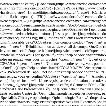
://www.onedoc.ch/fr/) - [Connexion](https://www.onedoc.ch/fr/connexi
té](https://privacy.onedoc.ch/fr/) - [Centre d'aide](https://www.onedoc.
fr/raison-d-etre/) - [Presse](https://info.onedoc.ch/fr/presse/) - [Carrière
-l-oeil-chantepoulet) - [FR](https://www.onedoc.ch/fr/centre-medical/g
eil-chantepoulet) - [EN](https://www.onedoc.ch/en/medical-center/gene
/www.onedoc.ch/de/medizinisches-zentrum/genf/ebe06/centre-de-l-oeil-cha
s://www.onedoc.ch/it/centro-medico/ginevra/ebe06/centre-de-l-oeil-chan
s://www.onedoc.ch/fr/connexion) - [Je suis praticien](https://info.onedo
cons/frequent-questions.svg) ## Questions fréquentes Mon comptePren
c.ch/fr/impossible-de-cr%C3%A9er-mon-compte-onedoc) *open\_in\_new
pen\_in\_new* - [Réinitialiser mon adresse email de compte OneDoc](h
de votre médecin/thérapeute habituel](https://help.onedoc.ch/fr/pren
dre un rendez-vous par spécialité](https://help.onedoc.ch/fr/pren
/prendre-un-rendez-vous-pour-un-proche) *open\_in\_new*
- [Qu'est ce 
%C3%A9o) *open\_in\_new* - [Comment prendre rendez-vous pour une co
'app OneDoc](https://help.onedoc.ch/fr/t%C3%A9l%C3%A9chargement-
new* - [Présentation de l'app OneDoc](https://help.onedoc.ch/fr/pr%