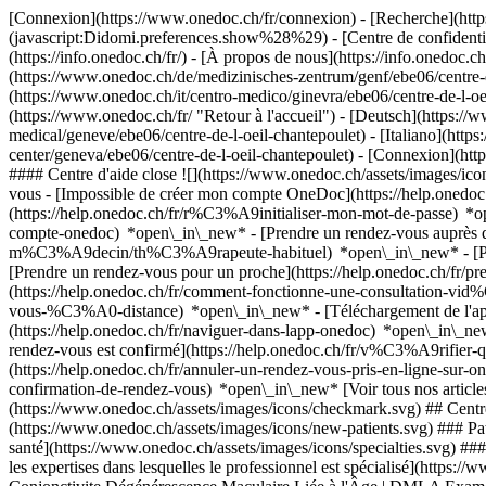
[Connexion](https://www.onedoc.ch/fr/connexion) - [Recherche](https
(javascript:Didomi.preferences.show%28%29) - [Centre de confidentiali
(https://info.onedoc.ch/fr/) - [À propos de nous](https://info.onedoc.ch/
(https://www.onedoc.ch/de/medizinisches-zentrum/genf/ebe06/centre-de
(https://www.onedoc.ch/it/centro-medico/ginevra/ebe06/centre-de-l-o
(https://www.onedoc.ch/fr/ "Retour à l'accueil") - [Deutsch](https:/
medical/geneve/ebe06/centre-de-l-oeil-chantepoulet) - [Italiano](http
center/geneva/ebe06/centre-de-l-oeil-chantepoulet)
- [Connexion](http
#### Centre d'aide close ![](https://www.onedoc.ch/assets/images/i
vous - [Impossible de créer mon compte OneDoc](https://help.onedo
(https://help.onedoc.ch/fr/r%C3%A9initialiser-mon-mot-de-passe) *o
compte-onedoc) *open\_in\_new*
- [Prendre un rendez-vous auprès 
m%C3%A9decin/th%C3%A9rapeute-habituel) *open\_in\_new* - [Pren
[Prendre un rendez-vous pour un proche](https://help.onedoc.ch/fr
(https://help.onedoc.ch/fr/comment-fonctionne-une-consultation-vid
vous-%C3%A0-distance) *open\_in\_new*
- [Téléchargement de l
(https://help.onedoc.ch/fr/naviguer-dans-lapp-onedoc) *open\_in\_