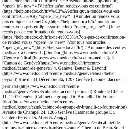
(https://help.onedoc.ch/fr/pr%C3%A9sentation-de-lapp-onedoc)
*open\_in\_new*
- [Vérifier qu'un rendez-vous est confirmé](https://help.onedoc.ch/fr/v%C3%A9rifier-quun-rendez-vous-est-confirm%C3%A9) *open\_in\_new* - [Annuler un rendez-vous pris en ligne sur OneDoc](https://help.onedoc.ch/fr/annuler-un-rendez-vous-pris-en-ligne-sur-onedoc) *open\_in\_new* - [Je ne reçois pas de confirmation de rendez-vous](https://help.onedoc.ch/fr/je-ne-re%C3%A7ois-pas-de-confirmation-de-rendez-vous) *open\_in\_new* [Voir tous nos articles *open\_in\_new*](https://help.onedoc.ch/fr/) # Annuaire des centres médicaux à Genève 1. [OneDoc](https://www.onedoc.ch/fr/)/ 2. [Centre médical](https://www.onedoc.ch/fr/centre-medical)/ 3. [Canton de Genève](https://www.onedoc.ch/fr/centre-medical/canton-de-geneve)/ 4. Genève [Better & Beyond](https://www.onedoc.ch/fr/centre-medical/geneve/ebe37/better-beyond) Rue du 31 Décembre 36, 1207 Genève [Cabinet daccueil périnatal](https://www.onedoc.ch/fr/centre-medical/geneve/ebw8/cabinet-d-accueil-perinatal) Route de Chêne 11, 1207 Genève [Cabinet de groupe Dr. Brunelli / Dr. Fournet Irion](https://www.onedoc.ch/fr/centre-medical/geneve/ezmk/cabinet-de-groupe-dr-brunelli-dr-fournet-irion) Avenue de Champel 24, 1206 Genève [Cabinet de groupe Dr. Cantero Pérez / Dr. Miserez Zaugg](https://www.onedoc.ch/fr/centre-medical/geneve/es6i/cabinet-de-groupe-dr-cantero-perez-dr-miserez-zaugg) Chemin de Beau-Soleil 22, 1206 Genève [Cabinet de groupe Dr. Mossaz / Dr. Ricou](https://www.onedoc.ch/fr/centre-medical/geneve/etk8/cabinet-de-groupe-dr-mossaz-dr-ricou) Chemin de Beau-Soleil 12, 1206 Genève [Cabinet de groupe Dr. Munier / Dr. Weber](https://www.onedoc.ch/fr/centre-medical/geneve/ezqw/cabinet-de-groupe-dr-munier-dr-weber) Chemin de Beau-Soleil 22, 1206 Genève [Cabinet de groupe Dr. Schils / Dr. Tochon](https://www.onedoc.ch/fr/centre-medical/geneve/ezrd/cabinet-de-groupe-dr-schils-dr-tochon) Chemin de Beau-Soleil 12, 1206 Genève [Cabinet de groupe Rue des Deux-Ponts 20 Genève](https://www.onedoc.ch/fr/centre-medical/geneve/es71/cabinet-de-groupe-rue-des-deux-ponts-20-geneve) Rue des Deux-Ponts 20, 1205 Genève [Cabinet de Rive](https://www.onedoc.ch/fr/centre-medical/geneve/eqdv/cabinet-de-rive) Boulevard Helvétique 26, 1207 Genève [Cabinet Dr. Liengme Nicolas](https://www.onedoc.ch/fr/centre-medical/geneve/ebxq/cabinet-dr-liengme-nicolas) Avenue Blanc 49, 1202 Genève [Cabinet Dr méd. Isabelle Daeniker](https://www.onedoc.ch/fr/centre-medical/geneve/ezm6/cabinet-dr-med-isabelle-daeniker) Avenue de Champel 24, 1206 Genève [Cabinet Dr Valérie Uldry et Dr Muriel Candolfi](https://www.onedoc.ch/fr/centre-medical/geneve/emw/cabinet-dr-valerie-uldry-et-dr-muriel-candolfi) Boulevard de Saint-Georges 72, 1205 Genève [Cabinet Médical du Corbusier](https://www.onedoc.ch/fr/centre-medical/geneve/ezmq/cabinet-medical-du-corbusier) Rue Le-Corbusier 18, 1208 Genève [Centre Médical Croix d'Or](https://www.onedoc.ch/fr/centre-medical/geneve/ebae1/centre-medical-croix-d-or) Rue de la Croix-d'Or 7, 1204 Genève [Centre de Chirurgie de la Hanche et du Genou - Villa Fleurie](https://www.onedoc.ch/fr/centre-medical/geneve/ep3v/centre-de-chirurgie-de-la-hanche-et-du-genou-villa-fleurie) Chemin Thury 7b, 1206 Genève [Centre de l'Oeil - Chantepoulet](https://www.onedoc.ch/fr/centre-medical/geneve/ebe06/centre-de-l-oeil-chantepoulet) Rue de Chantepoulet 10, 1201 Genève [Centre de l'Oeil - Jonction](https://www.onedoc.ch/fr/centre-medical/geneve/ebe07/centre-de-l-oeil-jonction) Rue des Deux-Ponts 12, 1205 Genève [Centre de l'Oeil - Malagnou](https://www.onedoc.ch/fr/centre-medical/geneve/ebe08/centre-de-l-oeil-malagnou) Rue Adrien-Lachenal 26, 1207 Genève [Centre de l'Oeil - Plainpalais](https://www.onedoc.ch/fr/centre-medical/geneve/ebe09/centre-de-l-oeil-plainpalais) Rue de Carouge 24, 1205 Genève [Centre de l'Oeil Servette](https://www.onedoc.ch/fr/centre-medical/geneve/ebe1a/centre-de-l-oeil-servette) Rue de la Servette 61, 1202 Genève [Centre de Médecine Interne et ses Spécialités - CMIS](https://www.onedoc.ch/fr/centre-medical/geneve/eqht/centre-de-medecine-interne-et-ses-specialites-cmis) Avenue de la Roseraie 76A, 1205 Genève [Centre de pédiatrie Eaux-Vives Gare](https://www.onedoc.ch/fr/centre-medical/geneve/eba93/centre-de-pediatrie-eaux-vives-gare) Avenue de la Gare des Eaux-Vives 33, 1207 Genève [Centre d'oncologie des Eaux-Vives](https://www.onedoc.ch/fr/centre-medical/geneve/es59/centre-d-oncologie-des-eaux-vives) Rue Maunoir 26, 1207 Genève [Centre médical 21](https://www.onedoc.ch/fr/centre-medical/geneve/es9v/centre-medical-21) Rue de Chantepoulet 21, 1201 Genève [Centre Médical Archimed Champel](https://www.onedoc.ch/fr/centre-medical/geneve/ebctv/centre-medical-archimed-champel) Rue Michel-Servet 12, 1206 Genève [Centre Médical Archimed Nations](https://www.onedoc.ch/fr/centre-medical/geneve/e70q/centre-medical-archimed-nations) La Voie-Creuse 16, 1202 Genève [Centre Médical de la Jonction](https://www.onedoc.ch/fr/centre-medical/geneve/epyg/centre-medical-de-la-jonction) Rue des Deux-Ponts 12, 1205 Genève [Centre médical de la Jonction](https://www.onedoc.ch/fr/centre-medical/geneve/etnx/centre-medical-de-la-jonction) Rue des Deux-Ponts 12, 1205 Genève [Centre Médical de Plainpalais](https://www.onedoc.ch/fr/centre-medical/geneve/ei0z/centre-medical-de-plainpalais) Rue de Carouge 24, 1205 Genève [Centre médical de Rive](https://www.onedoc.ch/fr/centre-medical/geneve/eyl/centre-medical-de-rive) Rue d'Italie 11, 1204 Genève [Centre Médical des Charmilles](https://www.onedoc.ch/fr/centre-medical/geneve/es7h/centre-medical-des-charmilles) Rue de Lyon 91, 1203 Genève [Centre Médical du Léman](https://www.onedoc.ch/fr/centre-medical/geneve/ebbzm/centre-medical-du-leman) Rue Docteur-Alfred-Vincent 17, 1201 Genève [Centre Médical Eaux-Vives - Gare](https://www.onedoc.ch/fr/centre-medical/geneve/ebej4/centre-medical-eaux-vives-gare) Avenue de la Gare des Eaux-Vives 3, 1207 Genève [Centre Médical Eaux-Vives Gare - Garde adultes](https://www.onedoc.ch/fr/centre-medical/geneve/ebej7/centre-medical-eaux-vives-gare-garde-adultes) Avenue de la Gare des Eaux-Vives 3, 1207 Genève [Centre Médical Eaux-Vives - Nant](https://www.onedoc.ch/fr/centre-medical/geneve/ebej6/centre-medical-eaux-vives-nant) Rue du Nant 6, 1207 Genève [Centre Médical Florissant](https://www.onedoc.ch/fr/centre-medical/geneve/etl0/centre-medical-florissant) Route de Florissant 70, 1206 Genève [Centre Médical Tranchées Florissant](https://www.onedoc.ch/fr/centre-medical/geneve/ep1o/centre-medical-tranchees-florissant) Route de Florissant 1, 1206 Genève [Centre Médico-Chirurgical](https://www.onedoc.ch/fr/centre-medical/geneve/es8m/centre-medico-chirurgical) Rue de Vermont 9A, 1202 Genève [Centre Médico-Chirurgical de Cornavin](https://www.onedoc.ch/fr/centre-medical/geneve/ebw6/centre-medico-chirurgical-de-cornavin) Rue du Jura 1, 1201 Genève [Centre médico-chirurgical des Eaux-Vives](https://www.onedoc.ch/fr/centre-medical/geneve/ezy/centre-medico-chirurgical-des-eaux-vives) Avenue de la Gare-des- Eaux-Vives 3, 1207 Genève [Centre Ophtalmologique Gare Cornavin](https://www.onedoc.ch/fr/centre-medical/geneve/e19j/centre-ophtalmologique-gare-cornavin) Place de Cornavin 7, 1201 Genève [Centre Ophtalmologique, Rive](https://www.onedoc.ch/fr/centre-medical/geneve/ebde/centre-ophtalmologique-rive) Rue Pierre-Fatio 15, 1204 Genève [Clinique de la Main - Genève](https://www.onedoc.ch/fr/centre-medical/geneve/eqjt/clinique-de-la-main-geneve) Rue des Bains 35, 1205 Genève [Clinique du Seujet - Dermatologie](https://www.onedoc.ch/fr/centre-medical/geneve/ebxo/clinique-du-seujet-dermatologie) Quai du Seujet 14, 1201 Genève [CrosMed](https://www.onedoc.ch/fr/centre-medical/geneve/ezqo/crosmed) Avenue Jules-Crosnier 6, 1206 Genève [Cabinet Médical de l'Amandolier](https://www.onedoc.ch/fr/centre-medical/geneve/es7n/cabinet-medical-de-l-amandolier) Route de Chêne 34, 1208 Genève [DIP Office médico-pédagogique](https://www.onedoc.ch/fr/centre-medical/geneve/ebxu/dip-office-medico-pedagogique) Rue David-Dufour 1, 1205 Genève [ECO Audition](https://www.onedoc.ch/fr/centre-medical/geneve/ebej/eco-audition) Rue de Lyon 89, 1203 Genève [Espace Périnatalité et Famille](https://www.onedoc.ch/fr/centre-medical/geneve/ebxk/espace-perinatalite-et-famille) Chemin Edouard-Tavan 5, 1206 Genève [GENEVA MEDERI CLINIC](https://www.onedoc.ch/fr/centre-medical/geneve/ebxi/geneva-mederi-clinic) Avenue de Champel 81, 1206 Genève [Groupe Médical de Champel SA](https://www.onedoc.ch/fr/centre-medical/geneve/ebxf/groupe-medical-de-champel-sa) Avenue de Miremont 39, 1206 Genève [Groupe médical du Petit Saconnex SA](https://www.onedoc.ch/fr/centre-medical/geneve/erv/groupe-medical-du-petit-saconnex-sa) Chemin Moïse-Duboule 55, 1209 Genève [GynEva-Women's Clinic](https://www.onedoc.ch/fr/centre-medical/geneve/ebevd/gyneva-women-s-clinic) Rue du Rhône 50, 1204 Genève [Helvetic Care Champel-Malagnou](https://www.onedoc.ch/fr/centre-medical/geneve/etad/helvetic-care-champel-malagnou) Avenue Calas 1, 1206 Genève [Les Psy Réunis - Champel](https://www.onedoc.ch/fr/centre-medical/geneve/ebek3/les-psy-reunis-champel) Avenue de Champel 6, 1206 Genève [Les Psy Réunis - Muzy](https://www.onedoc.ch/fr/centre-medical/geneve/ebek4/les-psy-reunis-muzy) Rue Muzy 10, 1207 Genève [Les Psy Réunis - Pécolat](https://www.onedoc.ch/fr/centre-medical/geneve/ebek5/les-psy-reunis-pecolat) Rue Pécolat 1, 1201 Genève [Les Psy Réunis - Rousseau - International](https://www.onedoc.ch/fr/centre-medical/geneve/ebdzl/les-psy-reunis-rousseau-international) Rue Rousseau 30, 1201 Genève [Magellan - Centre de Psychothérapie de Varembé](https://www.onedoc.ch/fr/centre-medical/geneve/e3z/magellan-centre-de-psychotherapie-de-varembe) Rue de Vermont 37, 1202 Genève [Magellan - Centre Médical Charmilles](https://www.onedoc.ch/fr/centre-medical/geneve/epy4/magellan-centre-medical-cha