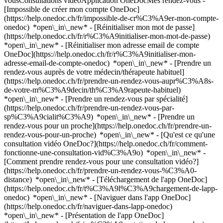
vousConsultations vidéoApplication OneDocMes rendez-vous -
[Impossible de créer mon compte OneDoc]
(https://help.onedoc.ch/fr/impossible-de-cr%C3%A9er-mon-compte-
onedoc) *open\_in\_new* - [Réinitialiser mon mot de passe]
(https://help.onedoc.ch/fr/r%C3%A9initialiser-mon-mot-de-passe)
*open\_in\_new* - [Réinitialiser mon adresse email de compte
OneDoc](https://help.onedoc.ch/fr/r%C3%A9initialiser-mon-
adresse-email-de-compte-onedoc) *open\_in\_new*
- [Prendre un
rendez-vous auprès de votre médecin/thérapeute habituel]
(https://help.onedoc.ch/fr/prendre-un-rendez-vous-aupr%C3%A8s-
de-votre-m%C3%A9decin/th%C3%A9rapeute-habituel)
*open\_in\_new* - [Prendre un rendez-vous par spécialité]
(https://help.onedoc.ch/fr/prendre-un-rendez-vous-par-
sp%C3%A9cialit%C3%A9) *open\_in\_new* - [Prendre un
rendez-vous pour un proche](https://help.onedoc.ch/fr/prendre-un-
rendez-vous-pour-un-proche) *open\_in\_new*
- [Qu'est ce qu'une
consultation vidéo OneDoc?](https://help.onedoc.ch/fr/comment-
fonctionne-une-consultation-vid%C3%A9o) *open\_in\_new* -
[Comment prendre rendez-vous pour une consultation vidéo?]
(https://help.onedoc.ch/fr/prendre-un-rendez-vous-%C3%A0-
distance) *open\_in\_new*
- [Téléchargement de l'app OneDoc]
(https://help.onedoc.ch/fr/t%C3%A9l%C3%A9chargement-de-lapp-
onedoc) *open\_in\_new* - [Naviguer dans l'app OneDoc]
(https://help.onedoc.ch/fr/naviguer-dans-lapp-onedoc)
*open\_in\_new* - [Présentation de l'app OneDoc]