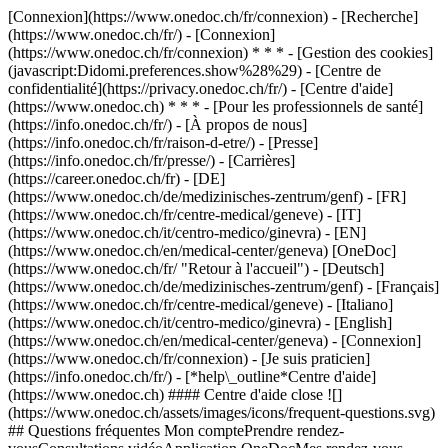
[Connexion](https://www.onedoc.ch/fr/connexion) - [Recherche]
(https://www.onedoc.ch/fr/) - [Connexion]
(https://www.onedoc.ch/fr/connexion) * * * - [Gestion des cookies]
(javascript:Didomi.preferences.show%28%29) - [Centre de
confidentialité](https://privacy.onedoc.ch/fr/) - [Centre d'aide]
(https://www.onedoc.ch) * * * - [Pour les professionnels de santé]
(https://info.onedoc.ch/fr/) - [À propos de nous]
(https://info.onedoc.ch/fr/raison-d-etre/) - [Presse]
(https://info.onedoc.ch/fr/presse/) - [Carrières]
(https://career.onedoc.ch/fr)
- [DE]
(https://www.onedoc.ch/de/medizinisches-zentrum/genf) - [FR]
(https://www.onedoc.ch/fr/centre-medical/geneve) - [IT]
(https://www.onedoc.ch/it/centro-medico/ginevra) - [EN]
(https://www.onedoc.ch/en/medical-center/geneva) [OneDoc]
(https://www.onedoc.ch/fr/ "Retour à l'accueil") - [Deutsch]
(https://www.onedoc.ch/de/medizinisches-zentrum/genf) - [Français]
(https://www.onedoc.ch/fr/centre-medical/geneve) - [Italiano]
(https://www.onedoc.ch/it/centro-medico/ginevra) - [English]
(https://www.onedoc.ch/en/medical-center/geneva)
- [Connexion]
(https://www.onedoc.ch/fr/connexion) - [Je suis praticien]
(https://info.onedoc.ch/fr/)
- [*help\_outline*Centre d'aide]
(https://www.onedoc.ch) #### Centre d'aide close ![]
(https://www.onedoc.ch/assets/images/icons/frequent-questions.svg)
## Questions fréquentes Mon comptePrendre rendez-