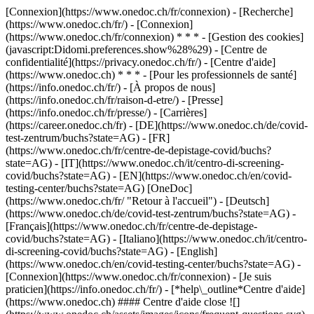
[Connexion](https://www.onedoc.ch/fr/connexion) - [Recherche]
(https://www.onedoc.ch/fr/) - [Connexion]
(https://www.onedoc.ch/fr/connexion) * * * - [Gestion des cookies]
(javascript:Didomi.preferences.show%28%29) - [Centre de
confidentialité](https://privacy.onedoc.ch/fr/) - [Centre d'aide]
(https://www.onedoc.ch) * * * - [Pour les professionnels de santé]
(https://info.onedoc.ch/fr/) - [À propos de nous]
(https://info.onedoc.ch/fr/raison-d-etre/) - [Presse]
(https://info.onedoc.ch/fr/presse/) - [Carrières]
(https://career.onedoc.ch/fr)
- [DE](https://www.onedoc.ch/de/covid-
test-zentrum/buchs?state=AG) - [FR]
(https://www.onedoc.ch/fr/centre-de-depistage-covid/buchs?
state=AG) - [IT](https://www.onedoc.ch/it/centro-di-screening-
covid/buchs?state=AG) - [EN](https://www.onedoc.ch/en/covid-
testing-center/buchs?state=AG) [OneDoc]
(https://www.onedoc.ch/fr/ "Retour à l'accueil") - [Deutsch]
(https://www.onedoc.ch/de/covid-test-zentrum/buchs?state=AG) -
[Français](https://www.onedoc.ch/fr/centre-de-depistage-
covid/buchs?state=AG) - [Italiano](https://www.onedoc.ch/it/centro-
di-screening-covid/buchs?state=AG) - [English]
(https://www.onedoc.ch/en/covid-testing-center/buchs?state=AG)
-
[Connexion](https://www.onedoc.ch/fr/connexion) - [Je suis
praticien](https://info.onedoc.ch/fr/)
- [*help\_outline*Centre d'aide]
(https://www.onedoc.ch) #### Centre d'aide close ![]