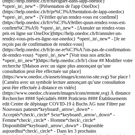
(https://help.onedoc.ch/fr/naviguer-dans-lapp-onedoc)
*open\_in\_new* - [Présentation de l'app OneDoc]
(https://help.onedoc.ch/fr/pr%C3%A9sentation-de-lapp-onedoc)
*open\_in\_new*
- [Vérifier qu'un rendez-vous est confirmé](https://help.onedoc.ch/fr/v%C3%A9rifier-quun-rendez-vous-est-confirm%C3%A9) *open\_in\_new* - [Annuler un rendez-vous pris en ligne sur OneDoc](https://help.onedoc.ch/fr/annuler-un-rendez-vous-pris-en-ligne-sur-onedoc) *open\_in\_new* - [Je ne reçois pas de confirmation de rendez-vous](https://help.onedoc.ch/fr/je-ne-re%C3%A7ois-pas-de-confirmation-de-rendez-vous) *open\_in\_new* [Voir tous nos articles *open\_in\_new*](https://help.onedoc.ch/fr/) close ## Modifier votre recherche ![Maison avec un signe plus annonçant qu’une consultation peut être effectuée sur place](https://www.onedoc.ch/assets/images/icons/on-site.svg) Sur place ![Caméra avec un symbole lecture annonçant qu’une consultation peut être effectuée à distance en vidéo](https://www.onedoc.ch/assets/images/icons/remote.svg) À distance Rechercher #### Spécialités #### Praticiens #### Établissements edit Centre de dépistage COVID-19 à Buchs AG tune Filtrer par Nouveaux patients*keyboard\_arrow\_down* - Acceptés*check\_circle* Sexe*keyboard\_arrow\_down* - Femme*check\_circle* - Homme*check\_circle* Disponibilité*keyboard\_arrow\_down* - Disponible aujourdhui*check\_circle* - Dans les 3 prochains jours*check\_circle* - Dans les 7 prochains jours*check\_circle* - Dans les 14 prochains jours*check\_circle* #### Aucun centre de dépistage COVID-19 correspondant à ces critères ne peut être réservé en ligne dans cette zone pour le moment. Parlez de OneDoc à votre centre de dépistage COVID-19 pour que vous puissiez prendre rendez-vous en ligne la prochaine fois! #### Vous êtes un professionnel de santé et vous n'apparaissez pas dans cette recherche? Contactez-nous pour obtenir le référencement de votre cabinet. [Ajouter votre cabinet](https://info.onedoc.ch/fr/) 1. [OneDoc](https://www.onedoc.ch/fr/)/ 2. [Centre de dépistage COVID-19](https://www.onedoc.ch/fr/centre-de-depistage-covid)/ 3. [Canton d'Argovie](https://www.onedoc.ch/fr/centre-de-depistage-covid/canton-d-argovie)/ 4. Buchs AG ### Téléchargez l'app OneDoc Prenez rendez-vous en ligne chez un médecin, un dentiste ou un thérapeute proche de vous en Suisse. L'application OneDoc vous permet de gérer tous vos rendez-vous médicaux depuis votre natel, n'importe où et n'importe quand. ![Code QR redirigeant vers l’App Store ou Google Play pour télécharger l’app OneDoc Patients](https://www.onedoc.ch/assets/images/download-app-qr.jpeg) Scannez le QR code pour télécharger l’application [![Téléchargez notre application sur l'App Store!](https://www.onedoc.ch/assets/images/app-store-badge-fr.svg)](https://apps.apple.com/ch/app/onedoc/id1592376413?l=fr)[![Téléchargez notre application sur le Google Play Store!](https://www.onedoc.ch/assets/images/google-play-badge-fr.png)](https://play.google.com/store/apps/details?id=ch.onedoc.patient&hl=fr-CH) *keyboard\_arrow\_right* ## Affiner par expertise [Presbytie à Buchs AG](https://www.onedoc.ch/fr/presbytie/buchs?state=AG)[Dépistage du diabète à Buchs AG](https://www.onedoc.ch/fr/depistage-du-diabete/buchs?state=AG)[Lentilles de contact à Buchs AG](https://www.onedoc.ch/fr/lentilles-de-contact/buchs?state=AG)[Vaccination encéphalite à tiques (FSME) à Buchs AG](https://www.onedoc.ch/fr/vaccination-encephalite-a-tiques-fsme/buchs?state=AG)[Vaccination tétanos - diphtérie - coqueluche (DTP) à Buchs AG](https://www.onedoc.ch/fr/vaccination-tetanos-diphterie-coqueluche-dtp/buchs?state=AG)[Lunettes à Buchs AG](https://www.onedoc.ch/fr/lunettes/buchs?state=AG)[Vaccination grippe à Buchs AG](https://www.onedoc.ch/fr/vaccination-grippe/buchs?state=AG)[Allergie | AllergoTest | Bilan allergologique à Buchs AG](https://www.onedoc.ch/fr/allergie-allergotest-bilan-allergologique/buchs?state=AG)[Troubles de l’érection | Impuissance à Buchs AG](https://www.onedoc.ch/fr/troubles-de-l-erection-impuissance/buchs?state=AG)[Myopie à Buchs AG](https://www.onedoc.ch/fr/myopie/buchs?state=AG)[Verres correcteurs à Buchs AG](https://www.onedoc.ch/fr/verres-correcteurs/buchs?state=AG)[Verres progressifs à Buchs AG](https://www.onedoc.ch/fr/verres-progressifs/buchs?state=AG)[Taping à Buchs AG](https://www.onedoc.ch/fr/taping/buchs?state=AG)[Test de la vue pour permis de conduire à Buchs AG](https://www.onedoc.ch/fr/test-de-la-vue-pour-permis-de-conduire/buchs?state=AG)[Examen de la vue à Buchs AG](https://www.onedoc.ch/fr/examen-de-la-vue/buchs?state=AG)[Prévention cardio-vasculaire | CardioCheck | CardioTest à Buchs AG](https://www.onedoc.ch/fr/prevention-cardio-vasculaire-cardiocheck-cardiotest/buchs?state=AG) *keyboard\_arrow\_right* ## Recherches associées [Centre de dépistage COVID-19 à Zurich](https://www.onedoc.ch/fr/centre-de-depistage-covid/zurich)[Centre de dépistage COVID-19 à Bâle](https://www.onedoc.ch/fr/centre-de-depistage-covid/bale)[Centre de dépistage COVID-19 à Rümlang](https://www.onedoc.ch/fr/centre-de-depistage-covid/rumlang) *keyboard\_arrow\_right* ## Recherches fréquentes [Centre de vaccination à Buchs AG](https://www.onedoc.ch/fr/centre-de-vaccination/buchs?state=AG)[Prestations de santé en pharmacie à Buchs AG](https://www.onedoc.ch/fr/prestations-de-sante-en-pharmacie/buchs?state=AG)[Opticien à Buchs AG](https://www.onedoc.ch/fr/opticien/buchs?state=AG) *keyboard\_arrow\_right* ## Annuaire des professionnels de santé suisses [Centres de dépistage COVID-19 par ville](https://www.onedoc.ch/fr/centre-de-depistage-covid/villes) [Liste des praticiens](https://www.onedoc.ch/fr/annuaire) [A](https://www.onedoc.ch/fr/annuaire/A) [B](https://www.onedoc.ch/fr/annuaire/B) [C](https://www.onedoc.ch/fr/annuaire/C) [D](https://www.onedoc.ch/fr/annuaire/D) [E](https://www.onedoc.ch/fr/annuaire/E) [F](https://www.onedoc.ch/fr/annuaire/F) [G](https://www.onedoc.ch/fr/annuaire/G) [H](https://www.onedoc.ch/fr/annuaire/H) [I](https://www.onedoc.ch/fr/annuaire/I) [J](https://www.onedoc.ch/fr/annuaire/J) [K](https://www.onedoc.ch/fr/annuaire/K) [L](https://www.onedoc.ch/fr/annuaire/L) [M](https://www.onedoc.ch/fr/annuaire/M) [N](https://www.onedoc.ch/fr/annuaire/N) [O](https://www.onedoc.ch/fr/annuaire/O) [P](https://www.onedoc.ch/fr/annuaire/P) [Q](https://www.onedoc.ch/fr/annuaire/Q) [R](https://www.onedoc.ch/fr/annuaire/R) [S](https://www.onedoc.ch/fr/annuaire/S) [T](https://www.onedoc.ch/fr/annuaire/T) [U](https://www.onedoc.ch/fr/annuaire/U) [V](https://www.onedoc.ch/fr/annuaire/V) [W](https://www.onedoc.ch/fr/annuaire/W) [X](https://www.onedoc.ch/fr/annuaire/X) [Y](https://www.onedoc.ch/fr/annuaire/Y) [Z](https://www.onedoc.ch/fr/annuaire/Z) ## OneDoc [Pour les professionnels de santé](https://info.onedoc.ch/fr/) [À propos de nous](https://info.onedoc.ch/fr/raison-d-etre/) [Presse](https://info.onedoc.ch/fr/presse/) [Carrières](https://career.onedoc.ch/fr) [Centre de confidentialité](https://privacy.onedoc.ch/fr/) [Gestion des cookies](javascript:Didomi.preferences.show%28%29) [Centre d'aide](https://help.onedoc.ch/fr/) ## Langues [Deutsch](https://www.onedoc.ch/de/covid-test-zentrum/buchs?state=AG) [Français](https://www.onedoc.ch/fr/centre-de-depistage-covid/buchs?state=AG) [Italiano](https://www.onedoc.ch/it/centro-di-screening-covid/buchs?state=AG) [English](https://www.onedoc.ch/en/covid-testing-center/buchs?state=AG) ## Affiner par expertise [Presbytie à Buchs AG](https://www.onedoc.ch/fr/presbytie/buchs?state=AG) [Dépistage du diabète à Buchs AG](https://www.onedoc.ch/fr/depistage-du-diabete/buchs?state=AG) [Lentilles de contact à Buchs AG](https://www.onedoc.ch/fr/lentilles-de-contact/buchs?state=AG) [Vaccination encéphalite à tiques (FSME) à Buchs AG](https://www.onedoc.ch/fr/vaccination-encephalite-a-tiques-fsme/buchs?state=AG) [Vaccination tétanos - diphtérie - coqueluche (DTP) à Buchs AG](https://www.onedoc.ch/fr/vaccination-tetanos-diphterie-coqueluche-dtp/buchs?state=AG) [Lunettes à Buchs AG](https://www.onedoc.ch/fr/lunettes/buchs?state=AG) [Vaccination grippe à Buchs AG](https://www.onedoc.ch/fr/vaccination-grippe/buchs?state=AG) [Allergie | AllergoTest | Bilan allergologique à Buchs AG](https://www.onedoc.ch/fr/allergie-allergotest-bilan-allergologique/buchs?state=AG) [Troubles de l’érection | Impuissance à Buchs AG](https://www.onedoc.ch/fr/troubles-de-l-erection-impuissance/buchs?state=AG) [Myopie à Buchs AG](https://www.onedoc.ch/fr/myopie/buchs?state=AG) [Verres correcteurs à Buchs AG](https://www.onedoc.ch/fr/verres-correcteurs/buchs?state=AG) [Verres progressifs à Buchs AG](https://www.onedoc.ch/fr/verres-progressifs/buchs?state=AG) [Taping à Buchs AG](https://www.onedoc.ch/fr/taping/buchs?state=AG) [Test de la vue pour permis de conduire à Buchs AG](https://www.onedoc.ch/fr/test-de-la-vue-pour-permis-de-conduire/buchs?state=AG) [Examen de la vue à Buchs AG](https://www.onedoc.ch/fr/examen-de-la-vue/buchs?state=AG) [Prévention cardio-vasculaire | CardioCheck | CardioTest à Buchs AG](https://www.onedoc.ch/fr/prevention-cardio-vasculaire-cardiocheck-cardiotest/buchs?state=AG) ## Recherches associées [Centre de dépistage COVID-19 à Zurich](https://www.onedoc.ch/fr/centre-de-depistage-covid/zurich) [Centre de dépistage COVID-19 à Bâle](https://www.onedoc.ch/fr/centre-de-depistage-covid/bale) [Centre de dépistage COVID-19 à Rümlang](https://www.onedoc.ch/fr/centre-de-depistage-covid/rumlang) ## Recherches fréquentes [Centre de vaccination à Buchs AG](https://www.onedoc.ch/fr/centre-de-vaccination/buchs?state=AG) [Prestations de santé en pharmacie à Buchs AG](https://www.onedoc.ch/fr/prestations-de-sante-en-pharmacie/buchs?state=AG) [Opticien à Buchs AG](https://www.onedoc.ch/fr/opticien/buchs?state=AG) [![Icône Facebook](https://www.onedoc.ch/assets/images/icons/facebook.svg)](https://facebook.com/onedoc.ch/)[![Icône LinkedIn](https://www.onedoc.ch/assets/images/icons/linkedin.svg)](https://linkedin.com/company/onedoc.ch/)[![Icône Instagram](https://www.onedoc.ch/assets/images/icons/instagram.svg)](https://www.