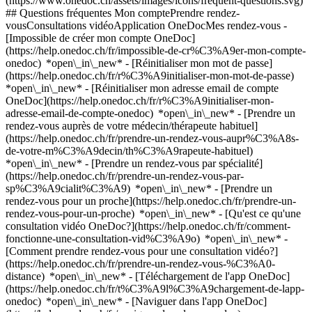
(https://www.onedoc.ch/assets/images/icons/frequent-questions.svg)
## Questions fréquentes Mon comptePrendre rendez-
vousConsultations vidéoApplication OneDocMes rendez-vous -
[Impossible de créer mon compte OneDoc]
(https://help.onedoc.ch/fr/impossible-de-cr%C3%A9er-mon-compte-
onedoc) *open\_in\_new* - [Réinitialiser mon mot de passe]
(https://help.onedoc.ch/fr/r%C3%A9initialiser-mon-mot-de-passe)
*open\_in\_new* - [Réinitialiser mon adresse email de compte
OneDoc](https://help.onedoc.ch/fr/r%C3%A9initialiser-mon-
adresse-email-de-compte-onedoc) *open\_in\_new*
- [Prendre un
rendez-vous auprès de votre médecin/thérapeute habituel]
(https://help.onedoc.ch/fr/prendre-un-rendez-vous-aupr%C3%A8s-
de-votre-m%C3%A9decin/th%C3%A9rapeute-habituel)
*open\_in\_new* - [Prendre un rendez-vous par spécialité]
(https://help.onedoc.ch/fr/prendre-un-rendez-vous-par-
sp%C3%A9cialit%C3%A9) *open\_in\_new* - [Prendre un
rendez-vous pour un proche](https://help.onedoc.ch/fr/prendre-un-
rendez-vous-pour-un-proche) *open\_in\_new*
- [Qu'est ce qu'une
consultation vidéo OneDoc?](https://help.onedoc.ch/fr/comment-
fonctionne-une-consultation-vid%C3%A9o) *open\_in\_new* -
[Comment prendre rendez-vous pour une consultation vidéo?]
(https://help.onedoc.ch/fr/prendre-un-rendez-vous-%C3%A0-
distance) *open\_in\_new*
- [Téléchargement de l'app OneDoc]
(https://help.onedoc.ch/fr/t%C3%A9l%C3%A9chargement-de-lapp-
onedoc) *open\_in\_new* - [Naviguer dans l'app OneDoc]