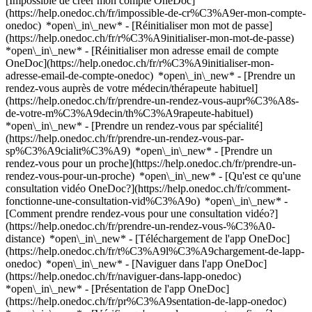
[Impossible de créer mon compte OneDoc]
(https://help.onedoc.ch/fr/impossible-de-cr%C3%A9er-mon-compte-
onedoc) *open\_in\_new* - [Réinitialiser mon mot de passe]
(https://help.onedoc.ch/fr/r%C3%A9initialiser-mon-mot-de-passe)
*open\_in\_new* - [Réinitialiser mon adresse email de compte
OneDoc](https://help.onedoc.ch/fr/r%C3%A9initialiser-mon-
adresse-email-de-compte-onedoc) *open\_in\_new*
- [Prendre un
rendez-vous auprès de votre médecin/thérapeute habituel]
(https://help.onedoc.ch/fr/prendre-un-rendez-vous-aupr%C3%A8s-
de-votre-m%C3%A9decin/th%C3%A9rapeute-habituel)
*open\_in\_new* - [Prendre un rendez-vous par spécialité]
(https://help.onedoc.ch/fr/prendre-un-rendez-vous-par-
sp%C3%A9cialit%C3%A9) *open\_in\_new* - [Prendre un
rendez-vous pour un proche](https://help.onedoc.ch/fr/prendre-un-
rendez-vous-pour-un-proche) *open\_in\_new*
- [Qu'est ce qu'une
consultation vidéo OneDoc?](https://help.onedoc.ch/fr/comment-
fonctionne-une-consultation-vid%C3%A9o) *open\_in\_new* -
[Comment prendre rendez-vous pour une consultation vidéo?]
(https://help.onedoc.ch/fr/prendre-un-rendez-vous-%C3%A0-
distance) *open\_in\_new*
- [Téléchargement de l'app OneDoc]
(https://help.onedoc.ch/fr/t%C3%A9l%C3%A9chargement-de-lapp-
onedoc) *open\_in\_new* - [Naviguer dans l'app OneDoc]
(https://help.onedoc.ch/fr/naviguer-dans-lapp-onedoc)
*open\_in\_new* - [Présentation de l'app OneDoc]
(https://help.onedoc.ch/fr/pr%C3%A9sentation-de-lapp-onedoc)