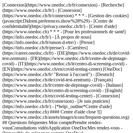
[Connexion](https://www.onedoc.ch/fr/connexion) - [Recherche]
(https://www.onedoc.ch/fr/) - [Connexion]
(https://www.onedoc.ch/fr/connexion) * * * - [Gestion des cookies]
(javascript:Didomi.preferences.show%28%29) - [Centre de
confidentialité](https://privacy.onedoc.ch/fr/) - [Centre d'aide]
(https://www.onedoc.ch) * * * - [Pour les professionnels de santé]
(https://info.onedoc.ch/fr/) - [À propos de nous]
(https://info.onedoc.ch/fr/raison-d-etre/) - [Presse]
(https://info.onedoc.ch/fr/presse/) - [Carrières]
(https://career.onedoc.ch/fr)
- [DE](https://www.onedoc.ch/de/covid-
test-zentrum) - [FR](https://www.onedoc.ch/fr/centre-de-depistage-
covid) - [IT](https://www.onedoc.ch/it/centro-di-screening-covid) -
[EN](https://www.onedoc.ch/en/covid-testing-center) [OneDoc]
(https://www.onedoc.ch/fr/ "Retour à l'accueil") - [Deutsch]
(https://www.onedoc.ch/de/covid-test-zentrum) - [Français]
(https://www.onedoc.ch/fr/centre-de-depistage-covid) - [Italiano]
(https://www.onedoc.ch/it/centro-di-screening-covid) - [English]
(https://www.onedoc.ch/en/covid-testing-center)
- [Connexion]
(https://www.onedoc.ch/fr/connexion) - [Je suis praticien]
(https://info.onedoc.ch/fr/)
- [*help\_outline*Centre d'aide]
(https://www.onedoc.ch) #### Centre d'aide close ![]
(https://www.onedoc.ch/assets/images/icons/frequent-questions.svg)
## Questions fréquentes Mon comptePrendre rendez-
vousConsultations vidéoApplication OneDocMes rendez-vous -