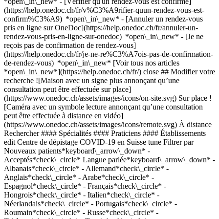
*open\_in\_new*
- [Vérifier qu'un rendez-vous est confirmé](https://help.onedoc.ch/fr/v%C3%A9rifier-quun-rendez-vous-est-confirm%C3%A9) *open\_in\_new* - [Annuler un rendez-vous pris en ligne sur OneDoc](https://help.onedoc.ch/fr/annuler-un-rendez-vous-pris-en-ligne-sur-onedoc) *open\_in\_new* - [Je ne reçois pas de confirmation de rendez-vous](https://help.onedoc.ch/fr/je-ne-re%C3%A7ois-pas-de-confirmation-de-rendez-vous) *open\_in\_new* [Voir tous nos articles *open\_in\_new*](https://help.onedoc.ch/fr/) close ## Modifier votre recherche ![Maison avec un signe plus annonçant qu’une consultation peut être effectuée sur place](https://www.onedoc.ch/assets/images/icons/on-site.svg) Sur place ![Caméra avec un symbole lecture annonçant qu’une consultation peut être effectuée à distance en vidéo](https://www.onedoc.ch/assets/images/icons/remote.svg) À distance Rechercher #### Spécialités #### Praticiens #### Établissements edit Centre de dépistage COVID-19 en Suisse tune Filtrer par Nouveaux patients*keyboard\_arrow\_down* - Acceptés*check\_circle* Langue parlée*keyboard\_arrow\_down* - Albanais*check\_circle* - Allemand*check\_circle* - Anglais*check\_circle* - Arabe*check\_circle* - Espagnol*check\_circle* - Français*check\_circle* - Hongrois*check\_circle* - Italien*check\_circle* - Néerlandais*check\_circle* - Portugais*check\_circle* - Roumain*check\_circle* - Russe*check\_circle* - Tchèque*check\_circle* - Turc*check\_circle* Sexe*keyboard\_arrow\_down* - Femme*check\_circle* - Homme*check\_circle* Réseau*keyboard\_arrow\_down* - REMED*check\_circle* - eastcare*check\_circle* - mediX*check\_circle* - zmed*check\_circle* - Réseau Delta*check\_circle* Disponibilité*keyboard\_arrow\_down* - Disponible aujourdhui*check\_circle* - Dans les 3 prochains jours*check\_circle* - Dans les 7 prochains jours*check\_circle* - Dans les 14 prochains jours*check\_circle* # Centre de dépistage COVID-19 en Suisse: prenez rendez-vous en ligne aujourd'hui [![Pharmacie Dr Hagendorf, prestations de santé en pharmacie à Fribourg](https://assets.onedoc.ch/images/users/90b9ef6383b89d2bcb5eed4bf2a41c2a79a070d9b8ada5724dc07b492e8588a7-small.jpg "Pharmacie Dr Hagendorf, prestations de santé en pharmacie à Fribourg")](https://www.onedoc.ch/fr/prestations-de-sante-en-pharmacie/fribourg/pcir4/pharmacie-dr-hagendorf) ### [Pharmacie Dr Hagendorf](https://www.onedoc.ch/fr/prestations-de-sante-en-pharmacie/fribourg/pcir4/pharmacie-dr-hagendorf) ![Badge indiquant un profil vérifié](https://www.onedoc.ch/assets/images/icons/checkmark.svg) [Prestations de santé en pharmacie](https://www.onedoc.ch/fr/prestations-de-sante-en-pharmacie/fribourg), [Centre de dépistage COVID-19](https://www.onedoc.ch/fr/centre-de-depistage-covid/fribourg) [Pharmacie Dr Hagendorf](https://www.onedoc.ch/fr/pharmacie/fribourg/e5uz/pharmacie-dr-hagendorf) Boulevard de Pérolles 6 1700 Fribourg ![Icône patient avec un signe plus annonçant que le professionnel accepte de nouveaux patients](https://www.onedoc.ch/assets/images/icons/new-patients.svg)Accepte les nouveaux patients [Réserver un RDV](https://www.onedoc.ch/fr/prestations-de-sante-en-pharmacie/fribourg/pcir4/pharmacie-dr-hagendorf) *chevron\_left* dim. 02 août *chevron\_right* Voir plus de rendez-vous *error\_outline* Une erreur s'est produite lors du chargement des disponibilités [Réessayer](https://www.onedoc.ch) [![LaboMGD Versoix, laboratoire d'analyse à Versoix](https://assets.onedoc.ch/images/entities/87d44214e3626f0b80afc208de4ed3c1a0365b8c4acfe530cf0f0a0aee78c8e3-small.jpg "LaboMGD Versoix, laboratoire d'analyse à Versoix")](https://www.onedoc.ch/fr/laboratoire-d-analyse/versoix/e126/labomgd-versoix) ### [LaboMGD Versoix](https://www.onedoc.ch/fr/laboratoire-d-analyse/versoix/e126/labomgd-versoix) ![Badge indiquant un profil vérifié](https://www.onedoc.ch/assets/images/icons/checkmark.svg) Laboratoire d'analyse Rampe de la Gare 1 1290 Versoix ![Icône patient avec un signe plus annonçant que le professionnel accepte de nouveaux patients](https://www.onedoc.ch/assets/images/icons/new-patients.svg)Accepte les nouveaux patients [Réserver un RDV](https://www.onedoc.ch/fr/laboratoire-d-analyse/versoix/e126/labomgd-versoix) *chevron\_left* dim. 02 août *chevron\_right* Voir plus de rendez-vous *error\_outline* Une erreur s'est produite lors du chargement des disponibilités [Réessayer](https://www.onedoc.ch) [![Dr. Christoph Rosenbaum, spécialiste en médecine interne générale à Zurich](https://assets.onedoc.ch/images/users/8a4ec5324b2b1823cb1217e9facf46ef390aafc5acc5a408d1f0ab37779a1eb1-small.png "Dr. Christoph Rosenbaum, spécialiste en médecine interne générale à Zurich")](https://www.onedoc.ch/fr/specialiste-en-medecine-interne-generale/zurich/pcmb4/dr-christoph-rosenbaum) ### [Dr. Christoph Rosenbaum](https://www.onedoc.ch/fr/specialiste-en-medecine-interne-generale/zurich/pcmb4/dr-christoph-rosenbaum) ![Badge indiquant un profil vérifié](https://www.onedoc.ch/assets/images/icons/checkmark.svg) [Spécialiste en médecine interne générale](https://www.onedoc.ch/fr/specialiste-en-medecine-interne-generale/zurich), [Centre de dépistage COVID-19](https://www.onedoc.ch/fr/centre-de-depistage-covid/zurich) [Hausarztpraxis am Bahnhof Oerlikon AG](https://www.onedoc.ch/fr/cabinet-de-groupe/zurich/e5ny/hausarztpraxis-am-bahnhof-oerlikon-ag) Nansenstrasse 16 8050 Zurich ![Dr. Christoph Rosenbaum est affilié au réseau zmed](https://assets.onedoc.ch/images/networks/logos/d08af15350af7c04a5a337dcdd94db7bbdd1726c898ddb322b7db4ce6bd75b9d-small.png) ![Icône patient avec un signe plus annonçant que le professionnel accepte de nouveaux patients](https://www.onedoc.ch/assets/images/icons/new-patients.svg)Accepte les nouveaux patients [Réserver un RDV](https://www.onedoc.ch/fr/specialiste-en-medecine-interne-generale/zurich/pcmb4/dr-christoph-rosenbaum) *chevron\_left* dim. 02 août *chevron\_right* Voir plus de rendez-vous *error\_outline* Une erreur s'est produite lors du chargement des disponibilités [Réessayer](https://www.onedoc.ch) [![LaboMGD Neuchâtel, laboratoire d'analyse à Neuchâtel](https://assets.onedoc.ch/images/entities/fec86ea34b978ad55cf87fbd17560d757f78c51f3237af21e1be1c96a37c9fd7-small.jpg "LaboMGD Neuchâtel, laboratoire d'analyse à Neuchâtel")](https://www.onedoc.ch/fr/laboratoire-d-analyse/neuchatel/e3nj/labomgd-neuchatel) ### [LaboMGD Neuchâtel](https://www.onedoc.ch/fr/laboratoire-d-analyse/neuchatel/e3nj/labomgd-neuchatel) ![Badge indiquant un profil vérifié](https://www.onedoc.ch/assets/images/icons/checkmark.svg) Laboratoire d'analyse Faubourg de l'Hôpital 9 2000 Neuchâtel ![Icône patient avec un signe plus annonçant que le professionnel accepte de nouveaux patients](https://www.onedoc.ch/assets/images/icons/new-patients.svg)Accepte les nouveaux patients [Réserver un RDV](https://www.onedoc.ch/fr/laboratoire-d-analyse/neuchatel/e3nj/labomgd-neuchatel) *chevron\_left* dim. 02 août *chevron\_right* Voir plus de rendez-vous *error\_outline* Une erreur s'est produite lors du chargement des disponibilités [Réessayer](https://www.onedoc.ch) [![LaboMGD Les Acacias 47, laboratoire d'analyse à Carouge](https://assets.onedoc.ch/images/entities/cf31e702ed5a032e9fbf0b6a11ae5e3c1971e03ab2411ac21b589f9b116bb818-small.jpg "LaboMGD Les Acacias 47, laboratoire d'analyse à Carouge")](https://www.onedoc.ch/fr/laboratoire-d-analyse/carouge/eeyp/labomgd-les-acacias-47) ### [LaboMGD Les Acacias 47](https://www.onedoc.ch/fr/laboratoire-d-analyse/carouge/eeyp/labomgd-les-acacias-47) ![Badge indiquant un profil vérifié](https://www.onedoc.ch/assets/images/icons/checkmark.svg) Laboratoire d'analyse Route des Acacias 47 1227 Carouge ![Icône patient avec un signe plus annonçant que le professionnel accepte de nouveaux patients](https://www.onedoc.ch/assets/images/icons/new-patients.svg)Accepte les nouveaux patients [Réserver un RDV](https://www.onedoc.ch/fr/laboratoire-d-analyse/carouge/eeyp/labomgd-les-acacias-47) [![LaboMGD Lausanne St-François, laboratoire d'analyse à Lausanne](https://assets.onedoc.ch/images/entities/2900cccd21e5c8b97764861bbe7c21af0c4c884312f5fbc5637df996b7aeb75e-small.jpg "LaboMGD Lausanne St-François, laboratoire d'analyse à Lausanne")](https://www.onedoc.ch/fr/laboratoire-d-analyse/lausanne/e17m/labomgd-lausanne-st-francois) ### [LaboMGD Lausanne St-François](https://www.onedoc.ch/fr/laboratoire-d-analyse/lausanne/e17m/labomgd-lausanne-st-francois) ![Badge indiquant un profil vérifié](https://www.onedoc.ch/assets/images/icons/checkmark.svg) Laboratoire d'analyse Place Saint-François 6 1003 Lausanne ![Icône patient avec un signe plus annonçant que le professionnel accepte de nouveaux patients](https://www.onedoc.ch/assets/images/icons/new-patients.svg)Accepte les nouveaux patients [Réserver un RDV](https://www.onedoc.ch/fr/laboratoire-d-analyse/lausanne/e17m/labomgd-lausanne-st-francois) [![Dr. Markus Kraska, centre de dépistage COVID-19 à Näfels](https://assets.onedoc.ch/images/users/4ea58ffdb4649c982ba87b502b33654b2e5bda72751b80871cd97eb106b67cc5-small.png "Dr. Markus Kraska, centre de dépistage COVID-19 à Näfels")](https://www.onedoc.ch/fr/centre-de-depistage-covid/nafels/pchxg/dr-markus-kraska) ### [Dr. Markus Kraska](https://www.onedoc.ch/fr/centre-de-depistage-covid/nafels/pchxg/dr-markus-kraska) [Centre de dépistage COVID-19](https://www.onedoc.ch/fr/centre-de-depistage-covid/nafels) [Hausarztpraxis Näfels AG](https://www.onedoc.ch/fr/cabinet-de-groupe/nafels/e5nw/hausarztpraxis-nafels-ag) Bahnhofstrasse 32 8752 Näfels ![Icône patient avec un signe plus annonçant que le professionnel accepte de nouveaux patients](https://www.onedoc.ch/assets/images/icons/new-patients.svg)Accepte les nouveaux patients [Réserver un RDV](https://www.onedoc.ch/fr/centre-de-depistage-covid/nafels/pchxg/dr-markus-kraska) [![Dr. Samir Bellara, médecin généraliste à Genève](https://assets.onedoc.ch/images/users/0a2b3b40e91