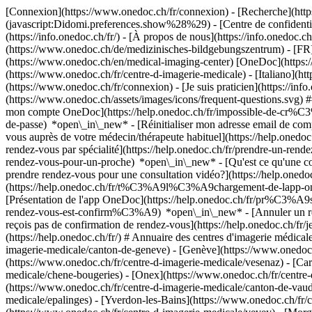
[Connexion](https://www.onedoc.ch/fr/connexion) - [Recherche](https
(javascript:Didomi.preferences.show%28%29) - [Centre de confidentiali
(https://info.onedoc.ch/fr/) - [À propos de nous](https://info.onedoc.ch/
(https://www.onedoc.ch/de/medizinisches-bildgebungszentrum) - [FR](
(https://www.onedoc.ch/en/medical-imaging-center) [OneDoc](https://
(https://www.onedoc.ch/fr/centre-d-imagerie-medicale) - [Italiano](h
(https://www.onedoc.ch/fr/connexion) - [Je suis praticien](https://info
(https://www.onedoc.ch/assets/images/icons/frequent-questions.svg
mon compte OneDoc](https://help.onedoc.ch/fr/impossible-de-cr%C3
de-passe) *open\_in\_new* - [Réinitialiser mon adresse email de c
vous auprès de votre médecin/thérapeute habituel](https://help.
rendez-vous par spécialité](https://help.onedoc.ch/fr/prendre-un-r
rendez-vous-pour-un-proche) *open\_in\_new*
- [Qu'est ce qu'une
prendre rendez-vous pour une consultation vidéo?](https://help.on
(https://help.onedoc.ch/fr/t%C3%A9l%C3%A9chargement-de-lapp-oned
[Présentation de l'app OneDoc](https://help.onedoc.ch/fr/pr%C3%A
rendez-vous-est-confirm%C3%A9) *open\_in\_new* - [Annuler un rende
reçois pas de confirmation de rendez-vous](https://help.onedoc.ch/
(https://help.onedoc.ch/fr/) # Annuaire des centres d'imagerie médica