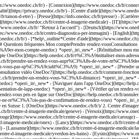
://www.onedoc.ch/fr/) - [Connexion](https://www.onedoc.ch/fr/connexi
té](https://privacy.onedoc.ch/fr/) - [Centre d'aide](https://www.onedoc.
fr/raison-d-etre/) - [Presse](https://info.onedoc.ch/fr/presse/) - [Carrière
https://www.onedoc.ch/fr/centre-d-imagerie-medicale) - [IT](https://w
www.onedoc.ch/fr/ "Retour à l'accueil") - [Deutsch](https://www.oned
ttps://www.onedoc.ch/it/centro-diagnostica-per-immagini) - [English](
.onedoc.ch/fr/)
- [*help\_outline*Centre d'aide](https://www.onedoc.ch) 
) ## Questions fréquentes Mon comptePrendre rendez-vousConsultation
%A9er-mon-compte-onedoc) *open\_in\_new* - [Réinitialiser mon mot 
ompte OneDoc](https://help.onedoc.ch/fr/r%C3%A9initialiser-mon-adr
onedoc.ch/fr/prendre-un-rendez-vous-aupr%C3%A8s-de-votre-m%C3%A9d
endez-vous-par-sp%C3%A9cialit%C3%A9) *open\_in\_new* - [Prendre un 
 consultation vidéo OneDoc?](https://help.onedoc.ch/fr/comment-fon
edoc.ch/fr/prendre-un-rendez-vous-%C3%A0-distance) *open\_in\_new*
oc) *open\_in\_new* - [Naviguer dans l'app OneDoc](https://help.o
9sentation-de-lapp-onedoc) *open\_in\_new*
- [Vérifier qu'un rendez-
z-vous pris en ligne sur OneDoc](https://help.onedoc.ch/fr/annuler-
fr/je-ne-re%C3%A7ois-pas-de-confirmation-de-rendez-vous) *open\_in\_
le en Suisse 1. [OneDoc](https://www.onedoc.ch/fr/)/ 2. Centre d'image