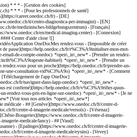
on) * * * - [Gestion des cookies]
ch) * * * - [Pour les professionnels de santé]
s](https://career.onedoc.ch/fr)
- [DE]
ww.onedoc.ch/it/centro-diagnostica-per-immagini) - [EN]
oc.ch/de/medizinisches-bildgebungszentrum) - [Français]
https://www.onedoc.ch/en/medical-imaging-center)
- [Connexion]
#### Centre d'aide close ![]
s vidéoApplication OneDocMes rendez-vous - [Impossible de créer
de passe](https://help.onedoc.ch/fr/r%C3%A9initialiser-mon-mot-
esse-email-de-compte-onedoc) *open\_in\_new*
- [Prendre un rendez-
ecin/th%C3%A9rapeute-habituel) *open\_in\_new* - [Prendre un
rendez-vous pour un proche](https://help.onedoc.ch/fr/prendre-un-
ctionne-une-consultation-vid%C3%A9o) *open\_in\_new* - [Comment
- [Téléchargement de l'app OneDoc]
nedoc.ch/fr/naviguer-dans-lapp-onedoc) *open\_in\_new* -
vous est confirmé](https://help.onedoc.ch/fr/v%C3%A9rifier-quun-
un-rendez-vous-pris-en-ligne-sur-onedoc) *open\_in\_new* - [Je ne
new* [Voir tous nos articles *open\_in\_new*]
rie médicale
- ## [Genève](https://www.onedoc.ch/fr/centre-d-imagerie-medicale/canton-de-geneve) - [Genève](https://www.onedoc.ch/fr/centre-d-imagerie-medicale/geneve) - [Versoix](https://www.onedoc.ch/fr/centre-d-imagerie-medicale/versoix) - [Vésenaz](https://www.onedoc.ch/fr/centre-d-imagerie-medicale/vesenaz) - [Carouge](https://www.onedoc.ch/fr/centre-d-imagerie-medicale/carouge) - [Chêne-Bougeries](https://www.onedoc.ch/fr/centre-d-imagerie-medicale/chene-bougeries) - [Onex](https://www.onedoc.ch/fr/centre-d-imagerie-medicale/onex) - [Lancy](https://www.onedoc.ch/fr/centre-d-imagerie-medicale/lancy) - ## [Vaud](https://www.onedoc.ch/fr/centre-d-imagerie-medicale/canton-de-vaud) - [Lausanne](https://www.onedoc.ch/fr/centre-d-imagerie-medicale/lausanne) - [Epalinges](https://www.onedoc.ch/fr/centre-d-imagerie-medicale/epalinges) - [Yverdon-les-Bains](https://www.onedoc.ch/fr/centre-d-imagerie-medicale/yverdon-les-bains) - [Eysins](https://www.onedoc.ch/fr/centre-d-imagerie-medicale/eysins) - [Vevey](https://www.onedoc.ch/fr/centre-d-imagerie-medicale/vevey) - [Morges](https://www.onedoc.ch/fr/centre-d-imagerie-medicale/morges) - [Montreux](https://www.onedoc.ch/fr/centre-d-imagerie-medicale/montreux) - [Prilly](https://www.onedoc.ch/fr/centre-d-imagerie-medicale/prilly) - [Nyon](https://www.onedoc.ch/fr/centre-d-imagerie-medicale/nyon) - ## [Zurich](https://www.onedoc.ch/fr/centre-d-imagerie-medicale/canton-de-zurich) - [Zurich](https://www.onedoc.ch/fr/centre-d-imagerie-medicale/zurich) - [Winterthour](https://www.onedoc.ch/fr/centre-d-imagerie-medicale/winterthour) - [Wallisellen](https://www.onedoc.ch/fr/centre-d-imagerie-medicale/wallisellen) - [Kilchberg](https://www.onedoc.ch/fr/centre-d-imagerie-medicale/kilchberg) - [Bülach](https://www.onedoc.ch/fr/centre-d-imagerie-medicale/bulach) - [Dielsdorf](https://www.onedoc.ch/fr/centre-d-imagerie-medicale/dielsdorf) - ## [Valais](https://www.onedoc.ch/fr/centre-d-imagerie-medicale/canton-du-valais) - [Sion](https://www.onedoc.ch/fr/centre-d-imagerie-medicale/sion) - [Martigny](https://www.onedoc.ch/fr/centre-d-imagerie-medicale/martigny) - [Collombey](https://www.onedoc.ch/fr/centre-d-imagerie-medicale/collombey) - [Gamsen](https://www.onedoc.ch/fr/centre-d-imagerie-medicale/gamsen) - [Viège](https://www.onedoc.ch/fr/centre-d-imagerie-medicale/viege) - [Sierre](https://www.onedoc.ch/fr/centre-d-imagerie-medicale/sierre) - ## [Saint-Gall](https://www.onedoc.ch/fr/centre-d-imagerie-medicale/canton-de-saint-gall) - [Saint-Gall](https://www.onedoc.ch/fr/centre-d-imagerie-medicale/saint-gall) - [Heerbrugg](https://www.onedoc.ch/fr/centre-d-imagerie-medicale/heerbrugg) - [Gossau SG](https://www.onedoc.ch/fr/centre-d-imagerie-medicale/gossau?state=SG) - [Wil SG](https://www.onedoc.ch/fr/centre-d-imagerie-medicale/wil?state=SG) - [Rapperswil](https://www.onedoc.ch/fr/centre-d-imagerie-medicale/rapperswil) - ## [Fribourg](https://www.onedoc.ch/fr/centre-d-imagerie-medicale/canton-de-fribourg) - [Bulle](https://www.onedoc.ch/fr/centre-d-imagerie-medicale/bulle) - [Fribourg](https://www.onedoc.ch/fr/centre-d-imagerie-medicale/fribourg) - [Villars-sur-Glâne](https://www.onedoc.ch/fr/centre-d-imagerie-medicale/villars-sur-glane) - [Givisiez](https://www.onedoc.ch/fr/centre-d-imagerie-medicale/givisiez) - ## [Argovie](https://www.onedoc.ch/fr/centre-d-imagerie-medicale/canton-d-argovie) - [Baden](https://www.onedoc.ch/fr/centre-d-imagerie-medicale/baden) - [Aarau](https://www.onedoc.ch/fr/centre-d-imagerie-medicale/aarau) - [Rothrist](https://www.onedoc.ch/fr/centre-d-imagerie-medicale/rothrist) - [Rheinfelden](https://www.onedoc.ch/fr/centre-d-imagerie-medicale/rheinfelden) - ## [Berne](https://www.onedoc.ch/fr/centre-d-imagerie-medicale/canton-de-berne) - [Berne](https://www.onedoc.ch/fr/centre-d-imagerie-medicale/berne) - [Bienne](https://www.onedoc.ch/fr/centre-d-imagerie-medicale/bienne) - [Thoune](https://www.onedoc.ch/fr/centre-d-imagerie-medicale/thoune) - [Champion](https://www.onedoc.ch/fr/centre-d-imagerie-medicale/champion) - ## [Bâle-Ville](https://www.onedoc.ch/fr/centre-d-imagerie-medicale/canton-de-bale-ville) - [Bâle](https://www.onedoc.ch/fr/centre-d-imagerie-medicale/bale) - ## [Lucerne](https://www.onedoc.ch/fr/centre-d-imagerie-medicale/canton-de-lucerne) - [Lucerne](https://www.onedoc.ch/fr/centre-d-imagerie-medicale/lucerne) - [Emmenbrücke](https://www.onedoc.ch/fr/centre-d-imagerie-medicale/emmenbrucke) - ## [Bâle-Campagne](https://www.onedoc.ch/fr/centre-d-imagerie-medicale/canton-de-bale-campagne) - [Reinach BL](https://www.onedoc.ch/fr/centre-d-imagerie-medicale/reinach?state=BL) - [Liestal](https://www.onedoc.ch/fr/centre-d-imagerie-medicale/liestal) - [Allschwil](https://www.onedoc.ch/fr/centre-d-imagerie-medicale/allschwil) - ## [Schwyz](https://www.onedoc.ch/fr/centre-d-imagerie-medicale/canton-de-schwyz) - [Schwytz](https://www.onedoc.ch/fr/centre-d-imagerie-medicale/schwytz) - [Einsiedeln](https://www.onedoc.ch/fr/centre-d-imagerie-medicale/einsiedeln) - ## [Soleure](https://www.onedoc.ch/fr/centre-d-imagerie-medicale/canton-de-soleure) - [Olten](https://www.onedoc.ch/fr/centre-d-imagerie-medicale/olten) - [Soleure](https://www.onedoc.ch/fr/centre-d-imagerie-medicale/soleure) - ## [Zoug](https://www.onedoc.ch/fr/centre-d-imagerie-medicale/canton-de-zoug) - [Rotkreuz](https://www.onedoc.ch/fr/centre-d-imagerie-medicale/rotkreuz) - [Zoug](https://www.onedoc.ch/fr/centre-d-imagerie-medicale/zoug) - ## [Neuchâtel](https://www.onedoc.ch/fr/centre-d-imagerie-medicale/canton-de-neuchatel) - [La Chaux-de-Fonds](https://www.onedoc.ch/fr/centre-d-imagerie-medicale/la-chaux-de-fonds) - [Neuchâtel](https://www.onedoc.ch/fr/centre-d-imagerie-medicale/neuchatel) - ## [Grisons](https://www.onedoc.ch/fr/centre-d-imagerie-medicale/canton-des-grisons) - [Coire](https://www.onedoc.ch/fr/centre-d-imagerie-medicale/coire) - ## [Thurgovie](https://www.onedoc.ch/fr/centre-d-imagerie-medicale/canton-de-thurgovie) - [Weinfelden](https://www.onedoc.ch/fr/centre-d-imagerie-medicale/weinfelden) - ## [Tessin](https://www.onedoc.ch/fr/centre-d-imagerie-medicale/canton-du-tessin) - [Bellinzone](https://www.onedoc.ch/fr/centre-d-imagerie-medicale/bellinzone) ### Téléchargez l'app OneDoc Prenez rendez-vous en ligne chez un médecin, un dentiste ou un thérapeute proche de vous en Suisse. L'application OneDoc vous permet de gérer tous vos rendez-vous médicaux depuis votre natel, n'importe où et n'importe quand. ![Code QR redirigeant vers l’App Store ou Google Play pour télécharger l’app OneDoc Patients](https://www.onedoc.ch/assets/images/download-app-qr.jpeg) Scannez le QR code pour télécharger l’application [![Téléchargez notre application sur l'App Store!](https://www.onedoc.ch/assets/images/app-store-badge-fr.svg)](https://apps.apple.com/ch/app/onedoc/id1592376413?l=fr)[![Téléchargez notre application sur le Google Play Store!](https://www.onedoc.ch/assets/images/google-play-badge-fr.png)](https://play.google.com/store/apps/details?id=ch.onedoc.patient&hl=fr-CH) *keyboard\_arrow\_right* ## Trouver un spécialiste [Physiothérapeute](https://www.onedoc.ch/fr/physiotherapeute)[Masseur classique](https://www.onedoc.ch/fr/masseur-classique)[Médecin généraliste](https://www.onedoc.ch/fr/medecin-generaliste)[Réflexologue](https://www.onedoc.ch/fr/reflexologue)[Thérapeute en drainage lymphatique](https://www.onedoc.ch/fr/therapeute-en-drainage-lymphatique)[Spécialiste en médecine interne générale](https://www.onedoc.ch/fr/specialiste-en-medecine-interne-generale)[Psychologue](https://www.onedoc.ch/fr/psychologue)[Ostéopathe](https://www.onedoc.ch/fr/osteopathe)[Médecin-dentiste](https://www.onedoc.ch/fr/medecin-dentiste)[Ophtalmologue](https://www.onedoc.ch/fr/ophtalmologue)[Prestations de santé en pharmacie](https://www.onedoc.ch/fr/prestations-de-sante-en-pharmacie)[Acupuncteur](https://www.onedoc.ch/fr/acupuncteur)[Centre de vaccination](https://www.onedoc.ch/fr/centre-de-vaccination)[Gynécologue obstétricien](https://www.onedoc.ch/fr/gynecologue-obstetricien)[Masseur thérapeutique](https://www.onedoc.ch/fr/masseur-therapeutique)[Thérapeute en nutrition MCO](https://www.onedoc.ch/fr/therapeute-en-nutrition-mco)[Thérapeute en hypnose](https://www.onedoc.ch/fr/therapeute-en-hypnose)[Kinésiologue](https://www.onedoc.ch/fr/kinesiologue)[Physiothérapeute du sport](https://www.onedoc.ch/fr/physiotherapeute-du-sport)[Pédiatre](https://www.onedoc.ch/fr/pediatre)[Spécialiste en Médecine Traditionnelle Chinoise (MTC)](https://www.onedoc.ch/fr/specialiste-en-medecine-traditionnelle-chinoise-mtc)[Toutes les spécialités](https://www.onedoc.ch/fr/specialites) *keyboard\_arrow\_right* ## Trouver une expertise [Check-up | bilan de santé](https://www.onedoc.ch/fr/check-up-bilan-de-sante)[Récupération physiothérapeutique du sportif](https://www.onedoc.ch/fr/recuperation-physiotherapeutique-du-sportif)[Thérapie Manuelle](https://www.onedoc.ch/fr/therapie-manuelle)[Rupture du ligament croisé antérieur (LCA) | Déchirure du ligament croisé antérieur (LCA)](https://www.onedoc.ch/fr/rupture-du-ligament-croise-anterieur-lca-dechirure-du-ligament-croise-anterieur-lca)[Suivi du sportif](https://www.onedoc.ch/fr/suivi-du-sportif)[Accompagnement psychologique pour gestion du stress](https://www.onedoc.ch/fr/accompagnement-psychologique-pour-gestion-du-stress)[Examen de la vue](https://www.onedoc.ch/fr/examen-de-la-vue)[Entraînement de l'équilibre](https://www.onedoc.ch/fr/entrainement-de-l-equilibre)[Vaccination encéphalite à tiques (FSME)](https://www.onedoc.ch/fr/vaccination-encephalite-a-tiques-fsme)[Arthrose](https://www.onedoc.ch/fr/arthrose)[Déchirure du ménisque | Rupture du ménisque | Lésion du ménisque](https://www.onedoc.ch/fr/dechirure-du-menisque-rupture-du-menisque-lesion-du-menisque)[Carie](https://www.onedoc.ch/f