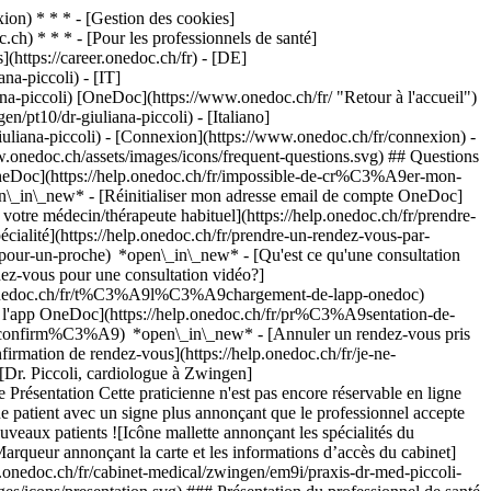
on) * * * - [Gestion des cookies]
ch) * * * - [Pour les professionnels de santé]
s](https://career.onedoc.ch/fr)
- [DE]
na-piccoli) - [IT]
na-piccoli) [OneDoc](https://www.onedoc.ch/fr/ "Retour à l'accueil")
/pt10/dr-giuliana-piccoli) - [Italiano]
iuliana-piccoli)
- [Connexion](https://www.onedoc.ch/fr/connexion) -
w.onedoc.ch/assets/images/icons/frequent-questions.svg) ## Questions
neDoc](https://help.onedoc.ch/fr/impossible-de-cr%C3%A9er-mon-
n\_in\_new* - [Réinitialiser mon adresse email de compte OneDoc]
votre médecin/thérapeute habituel](https://help.onedoc.ch/fr/prendre-
té](https://help.onedoc.ch/fr/prendre-un-rendez-vous-par-
-pour-un-proche) *open\_in\_new*
- [Qu'est ce qu'une consultation
z-vous pour une consultation vidéo?]
lp.onedoc.ch/fr/t%C3%A9l%C3%A9chargement-de-lapp-onedoc)
e l'app OneDoc](https://help.onedoc.ch/fr/pr%C3%A9sentation-de-
ne-interne-generale/sissach)[Spécialiste en médecine interne générale à Lenzburg](https://www.onedoc.ch/fr/specialiste-en-medecine-interne-generale/lenzburg)[Spécialiste en médecine interne générale à Courtelary](https://www.onedoc.ch/fr/specialiste-en-medecine-interne-generale/courtelary)[Spécialiste en médecine interne générale à Kaiseraugst](https://www.onedoc.ch/fr/specialiste-en-medecine-interne-generale/kaiseraugst)[Spécialiste en médecine interne générale à Schöftland](https://www.onedoc.ch/fr/specialiste-en-medecine-interne-generale/schoftland)[Spécialiste en médecine interne générale à Rüdtligen](https://www.onedoc.ch/fr/specialiste-en-medecine-interne-generale/rudtligen)[Spécialiste en médecine interne générale à Olten](https://www.onedoc.ch/fr/specialiste-en-medecine-interne-generale/olten)[Spécialiste en médecine interne générale à Soleure](https://www.onedoc.ch/fr/specialiste-en-medecine-interne-generale/soleure)[Spécialiste en médecine interne générale à Bätterkinden](https://www.onedoc.ch/fr/specialiste-en-medecine-interne-generale/batterkinden)[Spécialiste en médecine interne générale à Nidau](https://www.onedoc.ch/fr/specialiste-en-medecine-interne-generale/nidau)[Spécialiste en médecine interne générale à Witterswil](https://www.onedoc.ch/fr/specialiste-en-medecine-interne-generale/witterswil) *keyboard\_arrow\_right* ## Recherches fréquentes [Physiothérapeute à Bâle](https://www.onedoc.ch/fr/physiotherapeute/bale)[Gynécologue obstétricien à Aarau](https://www.onedoc.ch/fr/gynecologue-obstetricien/aarau)[Spécialiste en médecine interne générale à Bâle](https://www.onedoc.ch/fr/specialiste-en-medecine-interne-generale/bale)[Médecin généraliste à Bâle](https://www.onedoc.ch/fr/medecin-generaliste/bale)[Centre de vaccination à Bâle](https://www.onedoc.ch/fr/centre-de-vaccination/bale)[Ophtalmologue à Aarau](https://www.onedoc.ch/fr/ophtalmologue/aarau)[Dermatologue à Bâle](https://www.onedoc.ch/fr/dermatologue/bale)[Prestations de santé en pharmacie à Bâle](https://www.onedoc.ch/fr/prestations-de-sante-en-pharmacie/bale)[Gynécologue obstétricien à Bâle](https://www.onedoc.ch/fr/gynecologue-obstetricien/bale)[Ophtalmologue à Olten](https://www.onedoc.ch/fr/ophtalmologue/olten)[Urologue à Bâle](https://www.onedoc.ch/fr/urologue/bale)[Préparateur physique à Muttenz](https://www.onedoc.ch/fr/preparateur-physique/muttenz)[Physiothérapeute à Muttenz](https://www.onedoc.ch/fr/physiotherapeute/muttenz)[Thérapeute en drainage lymphatique à Bâle](https://www.onedoc.ch/fr/therapeute-en-drainage-lymphatique/bale)[Spécialiste en médecine interne générale à Liestal](https://www.onedoc.ch/fr/specialiste-en-medecine-interne-generale/liestal)[Physiothérapeute à Allschwil](https://www.onedoc.ch/fr/physiotherapeute/allschwil)[Masseur classique à Muttenz](https://www.onedoc.ch/fr/masseur-classique/muttenz)[Spécialiste en médecine interne générale à Aarau](https://www.onedoc.ch/fr/specialiste-en-medecine-interne-generale/aarau)[Dermatologue à Olten](https://www.onedoc.ch/fr/dermatologue/olten)[Pédiatre à Rheinfelden](https://www.onedoc.ch/fr/pediatre/rheinfelden)[Spécialiste en médecine esthétique à Lenzburg](https://www.onedoc.ch/fr/specialiste-en-medecine-esthetique/lenzburg) *keyboard\_arrow\_right* ## Annuaire des professionnels de santé suisses [Liste des praticiens](https://www.onedoc.ch/fr/annuaire) [A](https://www.onedoc.ch/fr/annuaire/A) [B](https://www.onedoc.ch/fr/annuaire/B) [C](https://www.onedoc.ch/fr/annuaire/C) [D](https://www.onedoc.ch/fr/annuaire/D) [E](https://www.onedoc.ch/fr/annuaire/E) [F](https://www.onedoc.ch/fr/annuaire/F) [G](https://www.onedoc.ch/fr/annuaire/G) [H](https://www.onedoc.ch/fr/annuaire/H) [I](https://www.onedoc.ch/fr/annuaire/I) [J](https://www.onedoc.ch/fr/annuaire/J) [K](https://www.onedoc.ch/fr/annuaire/K) [L](h