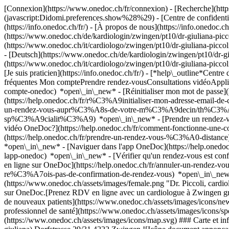
[Connexion](https://www.onedoc.ch/fr/connexion) - [Recherche](https
(javascript:Didomi.preferences.show%28%29) - [Centre de confidentiali
(https://info.onedoc.ch/fr/) - [À propos de nous](https://info.onedoc.ch/
(https://www.onedoc.ch/de/kardiologin/zwingen/pt10/dr-giuliana-picco
(https://www.onedoc.ch/it/cardiologo/zwingen/pt10/dr-giuliana-piccol
- [Deutsch](https://www.onedoc.ch/de/kardiologin/zwingen/pt10/dr-giul
(https://www.onedoc.ch/it/cardiologo/zwingen/pt10/dr-giuliana-piccol
[Je suis praticien](https://info.onedoc.ch/fr/)
- [*help\_outline*Centre 
fréquentes Mon comptePrendre rendez-vousConsultations vidéoAppl
compte-onedoc) *open\_in\_new* - [Réinitialiser mon mot de passe](
(https://help.onedoc.ch/fr/r%C3%A9initialiser-mon-adresse-email-
un-rendez-vous-aupr%C3%A8s-de-votre-m%C3%A9decin/th%C3%A9rapeut
sp%C3%A9cialit%C3%A9) *open\_in\_new* - [Prendre un rendez-vous
vidéo OneDoc?](https://help.onedoc.ch/fr/comment-fonctionne-une-
(https://help.onedoc.ch/fr/prendre-un-rendez-vous-%C3%A0-distan
*open\_in\_new* - [Naviguer dans l'app OneDoc](https://help.onedoc
lapp-onedoc) *open\_in\_new*
- [Vérifier qu'un rendez-vous est confirmé](https://help.onedoc.ch/fr/v%C3%A9rifier-quun-rendez-vous-est-confirm%C3%A9) *open\_in\_new* - [Annuler un rendez-vous pris en ligne sur OneDoc](https://help.onedoc.ch/fr/annuler-un-rendez-vous-pris-en-ligne-sur-onedoc) *open\_in\_new* - [Je ne reçois pas de confirmation de rendez-vous](https://help.onedoc.ch/fr/je-ne-re%C3%A7ois-pas-de-confirmation-de-rendez-vous) *open\_in\_new* [Voir tous nos articles *open\_in\_new*](https://help.onedoc.ch/fr/) ![Dr. Piccoli, cardiologue à Zwingen](https://www.onedoc.ch/assets/images/female.png "Dr. Piccoli, cardiologue à Zwingen") # Dr. Giuliana Piccoli ## Cardiologue Résumé Carte Présentation Cette praticienne n'est pas encore réservable en ligne sur OneDoc.[Prenez RDV en ligne avec un cardiologue à Zwingen grâce à OneDoc.](https://www.onedoc.ch/fr/cardiologue/zwingen) ![Icône patient avec un signe plus annonçant que le professionnel accepte de nouveaux patients](https://www.onedoc.ch/assets/images/icons/new-patients.svg) ### Patients acceptés Dr. Giuliana Piccoli accepte les nouveaux patients ![Icône mallette annonçant les spécialités du professionnel de santé](https://www.onedoc.ch/assets/images/icons/specialties.svg) ### Spécialités Cardiologie Médecine interne générale ![Marqueur annonçant la carte et les informations d’accès du cabinet](https://www.onedoc.ch/assets/images/icons/map.svg) ### Carte et informations d'accès #### [Praxis Dr. med. Piccoli Giuliana](https://www.onedoc.ch/fr/cabinet-medical/zwingen/em9i/praxis-dr-med-piccoli-giuliana) Dorfstrasse 29/31 4222 Zwingen ![Icône document annonçant la présentation de l’établissement](https://www.onedoc.ch/assets/images/icons/presentation.svg) ### Présentation du professionnel de santé Dr. Piccoli, __cardiologue à Zwingen__, vous reçoit dans son cabinet Dorfstrasse 29/31. Dr. Piccoli est spécialiste en __cardiologie à Zwingen__. Pour plus d'informations et prendre rendez-vous, composez le [061 765 90 70](tel:+41617659070). * * * #### Langues parlées allemand ![Icône bulle de dialogue annonçant la section FAQ](https://www.oned