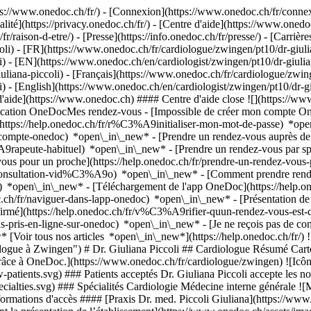
://www.onedoc.ch/fr/) - [Connexion](https://www.onedoc.ch/fr/connexi
té](https://privacy.onedoc.ch/fr/) - [Centre d'aide](https://www.onedoc.
fr/raison-d-etre/) - [Presse](https://info.onedoc.ch/fr/presse/) - [Carrière
li) - [FR](https://www.onedoc.ch/fr/cardiologue/zwingen/pt10/dr-giulia
i) - [EN](https://www.onedoc.ch/en/cardiologist/zwingen/pt10/dr-giulia
iana-piccoli) - [Français](https://www.onedoc.ch/fr/cardiologue/zwingen
i) - [English](https://www.onedoc.ch/en/cardiologist/zwingen/pt10/dr-g
d'aide](https://www.onedoc.ch) #### Centre d'aide close ![](https://ww
ication OneDocMes rendez-vous - [Impossible de créer mon compte O
https://help.onedoc.ch/fr/r%C3%A9initialiser-mon-mot-de-passe) *ope
de-compte-onedoc) *open\_in\_new*
- [Prendre un rendez-vous auprès de 
e-habituel) *open\_in\_new* - [Prendre un rendez-vous par spéciali
 pour un proche](https://help.onedoc.ch/fr/prendre-un-rendez-vous
consultation-vid%C3%A9o) *open\_in\_new* - [Comment prendre rende
ce) *open\_in\_new*
- [Téléchargement de l'app OneDoc](https://he
.ch/fr/naviguer-dans-lapp-onedoc) *open\_in\_new* - [Présentation d
oc.ch/assets/images/icons/faq.svg) ### FAQ *expand\_more* *keyboard\_arrow\_right* ## Quelle est l'adresse de Dr. Giuliana Piccoli? Dr. Giuliana Piccoli reçoit des patients à Dorfstrasse 29/31, 4222 Zwingen. * * * *keyboard\_arrow\_right* ## Quelles sont les langues parlées par Dr. Giuliana Piccoli? Dr. Giuliana Piccoli propose des consultations en allemand. * * * *keyboard\_arrow\_right* ## Quel est le numéro de téléphone de Dr. Giuliana Piccoli? Le numéro de téléphone de Dr. Giuliana Piccoli est [061 765 90 70](tel:+41617659070). * * * *keyboard\_arrow\_right* ## Quelles sont les spécialités de Dr. Giuliana Piccoli? Dr. Giuliana Piccoli est spécialiste en [cardiologie](https://www.onedoc.ch/fr/cardiologue/zwingen) et [médecine interne générale](https://www.onedoc.ch/fr/specialiste-en-medecine-interne-generale/zwingen) à Zwingen. 1. [OneDoc](https://www.onedoc.ch/fr/)/ 2. [Cardiologue](https://www.onedoc.ch/fr/cardiologue)/ 3. [Canton de Bâle-Campagne](https://www.onedoc.ch/fr/cardiologue/canton-de-bale-campagne)/ 4. [Zwingen](https://www.onedoc.ch/fr/cardiologue/zwingen)/ 5. Dr. Giuliana Piccoli [*edit*Mettre à jour ces informations ou supprimer ma fiche](mailto:support@onedoc.ch?subject=Mise%20%C3%A0%20jour%20description%20-%20Dr.%20Giuliana%20Piccoli%20-%20%2368859) ### Vous êtes Dr. Giuliana Piccoli? Prenez le contrôle de votre profil OneDoc! Optimisez la gestion de votre cabinet médical avec notre solution de prise de rendez-vous en ligne: *call\_received*Réduisez les no-shows grâce aux SMS de rappel envoyés automatiquement. *access\_time*Simplifiez la gestion de votre cabinet et économisez du temps administratif. *visibility*Proposez la prise de rendez-vous en ligne, un service apprécié par vos patients. *thumb\_up*Boostez votre visibilité grâce au premier site de rendez-vous médicaux en Suisse. [Découvrir OneDoc Pro](https://info.onedoc.ch/fr/) ### Téléchargez l'app OneDoc Prenez rendez-vous en ligne chez un médecin, un dentiste ou un thérapeute proche de vous en Suisse. L'application OneDoc vous permet de gérer tous vos rendez-vous médicaux depuis votre natel, n'importe où et n'importe quand. ![Code QR redirigeant vers l’App Store ou Google Play pour télécharger l’app OneDoc Patients](https://www.onedoc.ch/assets/images/download-app-qr.jpeg) Scannez le QR code pour télécharger l’application [![Téléchargez notre application sur l'App Store!](https://www.onedoc.ch/assets/images/app-store-badge-fr.svg)](https://apps.apple.com/ch/app/onedoc/id1592376413?l=fr)[![Téléchargez notre application sur le Google Play Store!](https://www.onedoc.ch/assets/images/google-play-badge-fr.png)](https://play.google.com/store/apps/details?id=ch.onedoc.patient&hl=fr-CH) *keyboard\_arrow\_right* ## Spécialités associées [Cardiologue à Aarau](https://www.onedoc.ch/fr/cardiologue/aarau)[Cardiologue à Bienne](https://www.onedoc.ch/fr/cardiologue/bienne)[Spécialiste en médecine interne générale à Bâle](https://www.onedoc.ch/fr/specialiste-en-medecine-interne-generale/bale)[Spécialiste en médecine interne générale à Liestal](https://www.onedoc.ch/fr/specialiste-en-medecine-interne-generale/liestal)[Spécialiste en médecine interne générale à Aarau](https://www.onedoc.ch/fr/specialiste-en-medecine-interne-generale/aarau)[Spécialiste en médecine interne générale à Lyss](https://www.onedoc.ch/fr/specialiste-en-medecine-interne-generale/lyss)[Spécialiste en médecine interne générale à Bienne](https://www.onedoc.ch/fr/specialiste-en-medecine-interne-generale/bienne)[Spécialiste en médecine interne générale à Pratteln](https://www.onedoc.ch/fr/specialiste-en-medecine-interne-generale/pratteln)[Spécialiste en médecine interne générale à Binningen](https://www.onedoc.ch/fr/specialiste-en-medecine-interne-generale/binningen)[Spécialiste en médecine interne générale à Bâche](https://www.onedoc.ch/fr/specialiste-en-medecine-interne-generale/bache)[Spécialiste en médecine interne générale à Sissach](https://www.onedoc.ch/fr/specialiste-en-medeci