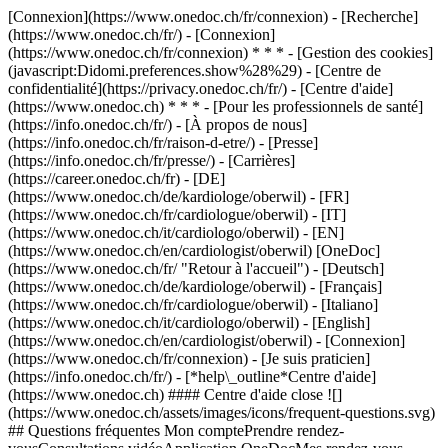
[Connexion](https://www.onedoc.ch/fr/connexion) - [Recherche]
(https://www.onedoc.ch/fr/) - [Connexion]
(https://www.onedoc.ch/fr/connexion) * * * - [Gestion des cookies]
(javascript:Didomi.preferences.show%28%29) - [Centre de
confidentialité](https://privacy.onedoc.ch/fr/) - [Centre d'aide]
(https://www.onedoc.ch) * * * - [Pour les professionnels de santé]
(https://info.onedoc.ch/fr/) - [À propos de nous]
(https://info.onedoc.ch/fr/raison-d-etre/) - [Presse]
(https://info.onedoc.ch/fr/presse/) - [Carrières]
(https://career.onedoc.ch/fr)
- [DE]
(https://www.onedoc.ch/de/kardiologe/oberwil) - [FR]
(https://www.onedoc.ch/fr/cardiologue/oberwil) - [IT]
(https://www.onedoc.ch/it/cardiologo/oberwil) - [EN]
(https://www.onedoc.ch/en/cardiologist/oberwil) [OneDoc]
(https://www.onedoc.ch/fr/ "Retour à l'accueil") - [Deutsch]
(https://www.onedoc.ch/de/kardiologe/oberwil) - [Français]
(https://www.onedoc.ch/fr/cardiologue/oberwil) - [Italiano]
(https://www.onedoc.ch/it/cardiologo/oberwil) - [English]
(https://www.onedoc.ch/en/cardiologist/oberwil)
- [Connexion]
(https://www.onedoc.ch/fr/connexion) - [Je suis praticien]
(https://info.onedoc.ch/fr/)
- [*help\_outline*Centre d'aide]
(https://www.onedoc.ch) #### Centre d'aide close ![]
(https://www.onedoc.ch/assets/images/icons/frequent-questions.svg)
## Questions fréquentes Mon comptePrendre rendez-