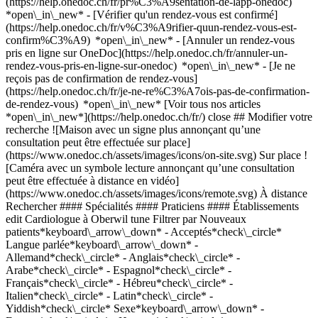
(https://help.onedoc.ch/fr/pr%C3%A9sentation-de-lapp-onedoc)
*open\_in\_new*
- [Vérifier qu'un rendez-vous est confirmé](https://help.onedoc.ch/fr/v%C3%A9rifier-quun-rendez-vous-est-confirm%C3%A9) *open\_in\_new* - [Annuler un rendez-vous pris en ligne sur OneDoc](https://help.onedoc.ch/fr/annuler-un-rendez-vous-pris-en-ligne-sur-onedoc) *open\_in\_new* - [Je ne reçois pas de confirmation de rendez-vous](https://help.onedoc.ch/fr/je-ne-re%C3%A7ois-pas-de-confirmation-de-rendez-vous) *open\_in\_new* [Voir tous nos articles *open\_in\_new*](https://help.onedoc.ch/fr/) close ## Modifier votre recherche ![Maison avec un signe plus annonçant qu’une consultation peut être effectuée sur place](https://www.onedoc.ch/assets/images/icons/on-site.svg) Sur place ![Caméra avec un symbole lecture annonçant qu’une consultation peut être effectuée à distance en vidéo](https://www.onedoc.ch/assets/images/icons/remote.svg) À distance Rechercher #### Spécialités #### Praticiens #### Établissements edit Cardiologue à Oberwil tune Filtrer par Nouveaux patients*keyboard\_arrow\_down* - Acceptés*check\_circle* Langue parlée*keyboard\_arrow\_down* - Allemand*check\_circle* - Anglais*check\_circle* - Arabe*check\_circle* - Espagnol*check\_circle* - Français*check\_circle* - Hébreu*check\_circle* - Italien*check\_circle* - Latin*check\_circle* - Yiddish*check\_circle* Sexe*keyboard\_arrow\_down* - Femme*check\_circle* - Homme*check\_circle* Disponibilité*keyboard\_arrow\_down* - Disponible aujourdhui*check\_circle* - Dans les 3 prochains jours*check\_circle* - Dans les 7 prochains jours*check\_circle* - Dans les 14 prochains jours*check\_circle* #### Aucun cardiologue correspondant à ces critères ne peut être réservé en ligne dans cette zone pour le moment. Parlez de OneDoc à votre cardiologue pour que vous puissiez prendre rendez-vous en ligne la prochaine fois! #### Vous êtes un professionnel de santé et vous n'apparaissez pas dans cette recherche? Contactez-nous pour obtenir le référencement de votre cabinet. [Ajouter votre cabinet](https://info.onedoc.ch/fr/) # Cardiologues: liste des spécialistes qui consultent à Oberwil ### [Prof. Peter Rickenbacher](https://www.onedoc.ch/fr/specialiste-en-medecine-intensive/oberwil/p1ij/prof-peter-rickenbacher) [Spécialiste en médecine intensive](https://www.onedoc.ch/fr/specialiste-en-medecine-intensive/oberwil), Cardiologue [Praxis Johanneshof](https://www.onedoc.ch/fr/cabinet-de-groupe/oberwil/erc6/praxis-johanneshof) Langegasse 43 4104 Oberwil [Voir profil](https://www.onedoc.ch/fr/specialiste-en-medecine-intensive/oberwil/p1ij/prof-peter-rickenbacher) ## __Cardiologues__: d'autres spécialistes consultent dans les environs de __Oberwil__ ### [Dr. Niklaus Hess](https://www.onedoc.ch/fr/cardiologue/binningen/pbtj5/dr-niklaus-hess) [Cardiologue](https://www.onedoc.ch/fr/cardiologue/binningen) [Kantonsspital Bruderholz - Kardiologie](https://www.onedoc.ch/fr/hopital/binningen/ey06/kantonsspital-bruderholz-kardiologie) Gemeindeholzweg 4101 Binningen [Voir profil](https://www.onedoc.ch/fr/cardiologue/binningen/pbtj5/dr-niklaus-hess) ### [Dr. Rolf Georg Handschin](https://www.onedoc.ch/fr/cardiologue/binningen/pbtjv/dr-rolf-georg-handschin) [Cardiologue](https://www.onedoc.ch/fr/cardiologue/binningen) [Kantonsspital Bruderholz - Kardiologie](https://www.onedoc.ch/fr/hopital/binningen/ey06/kantonsspital-bruderholz-kardiologie) Gemeindeholzweg 4101 Binningen [Voir profil](https://www.onedoc.ch/fr/cardiologue/binningen/pbtjv/dr-rolf-georg-handschin) ### [Dr. Christian Heinrich Maurer](https://www.onedoc.ch/fr/cardiologue/binningen/pbtlk/dr-christian-heinrich-maurer) [Cardiologue](https://www.onedoc.ch/fr/cardiologue/binningen) [Kantonsspital Bruderholz - Kardiologie](https://www.onedoc.ch/fr/hopital/binningen/ey06/kantonsspital-bruderholz-kardiologie) Gemeindeholzweg 4101 Binningen [Voir profil](https://www.onedoc.ch/fr/cardiologue/binningen/pbtlk/dr-christian-heinrich-maurer) ### [Dr. Harald Brunner-Komminoth](https://www.onedoc.ch/fr/cardiologue/allschwil/pif/dr-harald-brunner-komminoth) [Cardiologue](https://www.onedoc.ch/fr/cardiologue/allschwil) [Praxis Dr. med. Brunner-Komminoth Harald](https://www.onedoc.ch/fr/cabinet-medical/allschwil/eh5/praxis-dr-med-brunner-komminoth-harald) Baslerstrasse 254 4123 Allschwil [Voir profil](https://www.onedoc.ch/fr/cardiologue/allschwil/pif/dr-harald-brunner-komminoth) ### [Dr. Nicola Balmelli](https://www.onedoc.ch/fr/cardiologue/bale/purt/dr-nicola-balmelli) [Cardiologue](https://www.onedoc.ch/fr/cardiologue/bale) [Praxis Dr. med. Balmelli Nicola](https://www.onedoc.ch/fr/cabinet-medical/bale/ent6/praxis-dr-med-balmelli-nicola) Oberwilerstrasse 9 4054 Bâle [Voir profil](https://www.onedoc.ch/fr/cardiologue/bale/purt/dr-nicola-balmelli) ### [Dr. Saad Tabbara](https://www.onedoc.ch/fr/cardiologue/bale/puuz/dr-saad-tabbara) [Cardiologue](https://www.onedoc.ch/fr/cardiologue/bale) [Praxis Dr. med. Tabbara Saad](https://www.onedoc.ch/fr/cabinet-medical/bale/enwz/praxis-dr-med-tabbara-saad) Weiherweg 62 4054 Bâle [Voir profil](https://www.onedoc.ch/fr/cardiologue/bale/puuz/dr-saad-tabbara) ### [Dr. Harald Brunner-Komminoth](https://www.onedoc.ch/fr/cardiologue/bale/pbq02/dr-harald-brunner-komminoth) [Cardiologue](https://www.onedoc.ch/fr/cardiologue/bale) [Merian Iselin Klinik Basel - Kardiologie](https://www.onedoc.ch/fr/clinique-privee/bale/eyje/merian-iselin-klinik-basel-kardiologie) Föhrenstrasse 2 4054 Bâle [Voir profil](https://www.onedoc.ch/fr/cardiologue/bale/pbq02/dr-harald-brunner-komminoth) ### [Dr. Thomas Cron](https://www.onedoc.ch/fr/cardiologue/bale/pbtyy/dr-thomas-cron) [Cardiologue](https://www.onedoc.ch/fr/cardiologue/bale) [Merian Iselin Spital](https://www.onedoc.ch/fr/hopital/bale/eyue/merian-iselin-spital) Föhrenstrasse 2 4054 Bâle [Voir profil](https://www.onedoc.ch/fr/cardiologue/bale/pbtyy/dr-thomas-cron) ### [Dr. Christoph Grädel](https://www.onedoc.ch/fr/cardiologue/bale/pbt1d/dr-christoph-gradel) [Cardiologue](https://www.onedoc.ch/fr/cardiologue/bale) [Merian Iselin Spital](https://www.onedoc.ch/fr/hopital/bale/eyue/merian-iselin-spital) Föhrenstrasse 2 4054 Bâle [Voir profil](https://www.onedoc.ch/fr/cardiologue/bale/pbt1d/dr-christoph-gradel) ### [Dr. Christoph Kohler](https://www.onedoc.ch/fr/cardiologue/bale/pbt37/dr-christoph-kohler) [Cardiologue](https://www.onedoc.ch/fr/cardiologue/bale) [Merian Iselin Spital](https://www.onedoc.ch/fr/hopital/bale/eyue/merian-iselin-spital) Föhrenstrasse 2 4054 Bâle [Voir profil](https://www.onedoc.ch/fr/cardiologue/bale/pbt37/dr-christoph-kohler) ### [Dr. Lukas Altwegg](https://www.onedoc.ch/fr/cardiologue/bale/pbt4s/dr-lukas-altwegg) [Cardiologue](https://www.onedoc.ch/fr/cardiologue/bale) [Merian Iselin Spital](https://www.onedoc.ch/fr/hopital/bale/eyue/merian-iselin-spital) Föhrenstrasse 2 4054 Bâle [Voir profil](https://www.onedoc.ch/fr/cardiologue/bale/pbt4s/dr-lukas-altwegg) ### [Dr. Daniel Périat](https://www.onedoc.ch/fr/cardiologue/bale/pbt70/dr-daniel-periat) [Cardiologue](https://www.onedoc.ch/fr/cardiologue/bale) [Merian Iselin Spital](https://www.onedoc.ch/fr/hopital/bale/eyue/merian-iselin-spital) Föhrenstrasse 2 4054 Bâle [Voir profil](https://www.onedoc.ch/fr/cardiologue/bale/pbt70/dr-daniel-periat) ### [Dr. Petra Kohler](https://www.onedoc.ch/fr/cardiologue/bale/p1tw/dr-petra-kohler) [Cardiologue](https://www.onedoc.ch/fr/cardiologue/bale) [Viollier](https://www.onedoc.ch/fr/centre-medical/bale/erjb/viollier) Spalenring 147 4055 Bâle [Voir profil](https://www.onedoc.ch/fr/cardiologue/bale/p1tw/dr-petra-kohler) ### [Dr. Vilborg Sigurdardottir](https://www.onedoc.ch/fr/cardiologue/bale/p1z5/dr-vilborg-sigurdardottir) [Cardiologue](https://www.onedoc.ch/fr/cardiologue/bale) [Viollier](https://www.onedoc.ch/fr/centre-medical/bale/erjb/viollier) Spalenring 147 4055 Bâle [Voir profil](https://www.onedoc.ch/fr/cardiologue/bale/p1z5/dr-vilborg-sigurdardottir) ### [Dr. Axel Fehr](https://www.onedoc.ch/fr/cardiologue/bale/p17i/dr-axel-fehr) [Cardiologue](https://www.onedoc.ch/fr/cardiologue/bale) [Viollier](https://www.onedoc.ch/fr/centre-medical/bale/erjb/viollier) Spalenring 147 4055 Bâle [Voir profil](https://www.onedoc.ch/fr/cardiologue/bale/p17i/dr-axel-fehr) ### [Dr. Ruth von Dahlen](https://www.onedoc.ch/fr/cardiologue/bale/pc30f/dr-ruth-von-dahlen) [Cardiologue](https://www.onedoc.ch/fr/cardiologue/bale) [Herzpraxis Steinenvorstadt](https://www.onedoc.ch/fr/cabinet-medical/bale/ebfb9/herzpraxis-steinenvorstadt) Steinenvorstadt 26 4051 Bâle [Voir profil](https://www.onedoc.ch/fr/cardiologue/bale/pc30f/dr-ruth-von-dahlen) ### [Dr. Marco Studer](https://www.onedoc.ch/fr/cardiologue/bale/pslc/dr-marco-studer) [Cardiologue](https://www.onedoc.ch/fr/cardiologue/bale) [Herzpraxis Studer & Schumann](https://www.onedoc.ch/fr/cabinet-de-groupe/bale/el5h/herzpraxis-studer-schumann) Steinenvorstadt 26 4051 Bâle [Voir profil](https://www.onedoc.ch/fr/cardiologue/bale/pslc/dr-marco-studer) ### [Dr. Jörg Schumann](https://www.onedoc.ch/fr/cardiologue/bale/p2mh/dr-jorg-schumann) [Cardiologue](https://www.onedoc.ch/fr/cardiologue/bale) [Herzpraxis Studer & Schumann](https://www.onedoc.ch/fr/cabinet-de-groupe/bale/el5h/herzpraxis-studer-schumann) Steinenvorstadt 26 4051 Bâle [Voir profil](https://www.onedoc.ch/fr/cardiologue/bale/p2mh/dr-jorg-schumann) ### [Dr. Evelyne Hitz-Schütz](https://www.onedoc.ch/fr/cardiologue/bale/pukm/dr-evelyne-hitz-schutz) [Cardiologue](https://www.onedoc.ch/fr/cardiologue/bale) [Gruppenpraxis Dr. Hitz / Dr. Hitz-Schütz](https://www.onedoc.ch/fr/cabinet-de-groupe/bale/ennx/gruppenpraxis-dr-hitz-dr-hitz-schutz) Aeschengraben 18 4051 Bâle [Voir profil](https://www.onedoc.ch/fr/cardiologue/bale/pukm/dr-evelyne-hitz-schutz) 1[2](https://www.onedoc.ch/fr/cardiologue/oberwil?page=2)[3](https://www.onedoc.ch/fr/cardiologue/oberwil?page=3)[4](https://www.onedoc.c