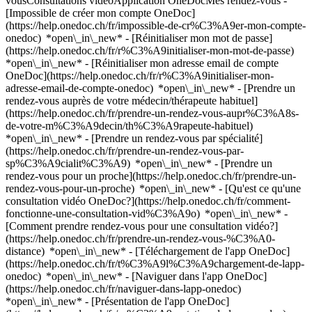
vousConsultations vidéoApplication OneDocMes rendez-vous -
[Impossible de créer mon compte OneDoc]
(https://help.onedoc.ch/fr/impossible-de-cr%C3%A9er-mon-compte-
onedoc) *open\_in\_new* - [Réinitialiser mon mot de passe]
(https://help.onedoc.ch/fr/r%C3%A9initialiser-mon-mot-de-passe)
*open\_in\_new* - [Réinitialiser mon adresse email de compte
OneDoc](https://help.onedoc.ch/fr/r%C3%A9initialiser-mon-
adresse-email-de-compte-onedoc) *open\_in\_new*
- [Prendre un
rendez-vous auprès de votre médecin/thérapeute habituel]
(https://help.onedoc.ch/fr/prendre-un-rendez-vous-aupr%C3%A8s-
de-votre-m%C3%A9decin/th%C3%A9rapeute-habituel)
*open\_in\_new* - [Prendre un rendez-vous par spécialité]
(https://help.onedoc.ch/fr/prendre-un-rendez-vous-par-
sp%C3%A9cialit%C3%A9) *open\_in\_new* - [Prendre un
rendez-vous pour un proche](https://help.onedoc.ch/fr/prendre-un-
rendez-vous-pour-un-proche) *open\_in\_new*
- [Qu'est ce qu'une
consultation vidéo OneDoc?](https://help.onedoc.ch/fr/comment-
fonctionne-une-consultation-vid%C3%A9o) *open\_in\_new* -
[Comment prendre rendez-vous pour une consultation vidéo?]
(https://help.onedoc.ch/fr/prendre-un-rendez-vous-%C3%A0-
distance) *open\_in\_new*
- [Téléchargement de l'app OneDoc]
(https://help.onedoc.ch/fr/t%C3%A9l%C3%A9chargement-de-lapp-
onedoc) *open\_in\_new* - [Naviguer dans l'app OneDoc]
(https://help.onedoc.ch/fr/naviguer-dans-lapp-onedoc)
*open\_in\_new* - [Présentation de l'app OneDoc]