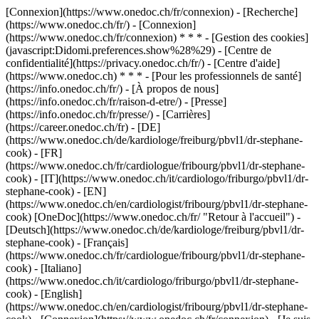
[Connexion](https://www.onedoc.ch/fr/connexion) - [Recherche]
(https://www.onedoc.ch/fr/) - [Connexion]
(https://www.onedoc.ch/fr/connexion) * * * - [Gestion des cookies]
(javascript:Didomi.preferences.show%28%29) - [Centre de
confidentialité](https://privacy.onedoc.ch/fr/) - [Centre d'aide]
(https://www.onedoc.ch) * * * - [Pour les professionnels de santé]
(https://info.onedoc.ch/fr/) - [À propos de nous]
(https://info.onedoc.ch/fr/raison-d-etre/) - [Presse]
(https://info.onedoc.ch/fr/presse/) - [Carrières]
(https://career.onedoc.ch/fr)
- [DE]
(https://www.onedoc.ch/de/kardiologe/freiburg/pbvl1/dr-stephane-
cook) - [FR]
(https://www.onedoc.ch/fr/cardiologue/fribourg/pbvl1/dr-stephane-
cook) - [IT](https://www.onedoc.ch/it/cardiologo/friburgo/pbvl1/dr-
stephane-cook) - [EN]
(https://www.onedoc.ch/en/cardiologist/fribourg/pbvl1/dr-stephane-
cook) [OneDoc](https://www.onedoc.ch/fr/ "Retour à l'accueil") -
[Deutsch](https://www.onedoc.ch/de/kardiologe/freiburg/pbvl1/dr-
stephane-cook) - [Français]
(https://www.onedoc.ch/fr/cardiologue/fribourg/pbvl1/dr-stephane-
cook) - [Italiano]
(https://www.onedoc.ch/it/cardiologo/friburgo/pbvl1/dr-stephane-
cook) - [English]
(https://www.onedoc.ch/en/cardiologist/fribourg/pbvl1/dr-stephane-