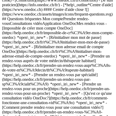
cook)
- [Connexion](https://www.onedoc.ch/fr/connexion) - [Je suis
praticien](https://info.onedoc.ch/fr/)
- [*help\_outline*Centre d'aide]
(https://www.onedoc.ch) #### Centre d'aide close ![]
(https://www.onedoc.ch/assets/images/icons/frequent-questions.svg)
## Questions fréquentes Mon comptePrendre rendez-
vousConsultations vidéoApplication OneDocMes rendez-vous -
[Impossible de créer mon compte OneDoc]
(https://help.onedoc.ch/fr/impossible-de-cr%C3%A9er-mon-compte-
onedoc) *open\_in\_new* - [Réinitialiser mon mot de passe]
(https://help.onedoc.ch/fr/r%C3%A9initialiser-mon-mot-de-passe)
*open\_in\_new* - [Réinitialiser mon adresse email de compte
OneDoc](https://help.onedoc.ch/fr/r%C3%A9initialiser-mon-
adresse-email-de-compte-onedoc) *open\_in\_new*
- [Prendre un
rendez-vous auprès de votre médecin/thérapeute habituel]
(https://help.onedoc.ch/fr/prendre-un-rendez-vous-aupr%C3%A8s-
de-votre-m%C3%A9decin/th%C3%A9rapeute-habituel)
*open\_in\_new* - [Prendre un rendez-vous par spécialité]
(https://help.onedoc.ch/fr/prendre-un-rendez-vous-par-
sp%C3%A9cialit%C3%A9) *open\_in\_new* - [Prendre un
rendez-vous pour un proche](https://help.onedoc.ch/fr/prendre-un-
rendez-vous-pour-un-proche) *open\_in\_new*
- [Qu'est ce qu'une
consultation vidéo OneDoc?](https://help.onedoc.ch/fr/comment-
fonctionne-une-consultation-vid%C3%A9o) *open\_in\_new* -
[Comment prendre rendez-vous pour une consultation vidéo?]
(https://help.onedoc.ch/fr/prendre-un-rendez-vous-%C3%A0-