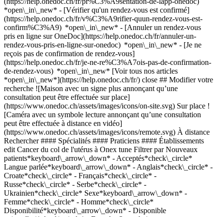
(https://help.onedoc.ch/fr/pr%C3%A9sentation-de-lapp-onedoc)
*open\_in\_new*
- [Vérifier qu'un rendez-vous est confirmé](https://help.onedoc.ch/fr/v%C3%A9rifier-quun-rendez-vous-est-confirm%C3%A9) *open\_in\_new* - [Annuler un rendez-vous pris en ligne sur OneDoc](https://help.onedoc.ch/fr/annuler-un-rendez-vous-pris-en-ligne-sur-onedoc) *open\_in\_new* - [Je ne reçois pas de confirmation de rendez-vous](https://help.onedoc.ch/fr/je-ne-re%C3%A7ois-pas-de-confirmation-de-rendez-vous) *open\_in\_new* [Voir tous nos articles *open\_in\_new*](https://help.onedoc.ch/fr/) close ## Modifier votre recherche ![Maison avec un signe plus annonçant qu’une consultation peut être effectuée sur place](https://www.onedoc.ch/assets/images/icons/on-site.svg) Sur place ![Caméra avec un symbole lecture annonçant qu’une consultation peut être effectuée à distance en vidéo](https://www.onedoc.ch/assets/images/icons/remote.svg) À distance Rechercher #### Spécialités #### Praticiens #### Établissements edit Cancer du col de l'utérus à Onex tune Filtrer par Nouveaux patients*keyboard\_arrow\_down* - Acceptés*check\_circle* Langue parlée*keyboard\_arrow\_down* - Anglais*check\_circle* - Croate*check\_circle* - Français*check\_circle* - Russe*check\_circle* - Serbe*check\_circle* - Ukrainien*check\_circle* Sexe*keyboard\_arrow\_down* - Femme*check\_circle* - Homme*check\_circle* Disponibilité*keyboard\_arrow\_down* - Disponible aujourdhui*check\_circle* - Dans les 3 prochains jours*check\_circle* - Dans les 7 prochains jours*check\_circle* - Dans les 14 prochains jours*check\_circle* # __Cancer du col de l'utérus__ à __Onex__: prenez rendez-vous en ligne aujourd'hui ## 1 résultat à Onex [![Dr. Dejan Stojiljkovic, gynécologue obstétricien à Onex](https://assets.onedoc.ch/images/users/30c1b44bc2323fc67b389b41128ce55705937cba5a74cc7a27c30755581c009f-small.jpg "Dr. Dejan Stojiljkovic, gynécologue obstétricien à Onex")](https://www.onedoc.ch/fr/gynecologue-obstetricien/onex/pb6sq/dr-dejan-stojiljkovic) ### [Dr. Dejan Stojiljkovic](https://www.onedoc.ch/fr/gynecologue-obstetricien/onex/pb6sq/dr-dejan-stojiljkovic) ![Badge indiquant un profil vérifié](https://www.onedoc.ch/assets/images/icons/checkmark.svg) [Gynécologue obstétricien](https://www.onedoc.ch/fr/gynecologue-obstetricien/onex) [Clinique et permanence d'Onex (CPO)](https://www.onedoc.ch/fr/groupe-medical/onex/ees0/clinique-et-permanence-d-onex-cpo) Route de Chancy 98 1213 Onex ![Icône patient avec un signe plus annonçant que le professionnel accepte de nouveaux patients](https://www.onedoc.ch/assets/images/icons/new-patients.svg)Accepte les nouveaux patients [Réserver un RDV](https://www.onedoc.ch/fr/gynecologue-obstetricien/onex/pb6sq/dr-dejan-stojiljkovic) Expertises: Cancer du col de l'utérus, [Suivi de grossesse](https://www.onedoc.ch/fr/suivi-de-grossesse/onex), [Accouchement](https://www.onedoc.ch/fr/accouchement/onex), [Contraception](https://www.onedoc.ch/fr/contraception/onex), [Maladies Sexuellement Transmissibles | Infections Sexuellement Transmissibles (MST/IST)](https://www.onedoc.ch/fr/maladies-sexuellement-transmissibles-infections-sexuellement-transmissibles-mst-ist/onex), [Infection urinaire | Cystite](https://www.onedoc.ch/fr/infection-urinaire-cystite/onex), [Cancer du sein](https://www.onedoc.ch/fr/cancer-du-sein/onex), [Infertilité](https://www.onedoc.ch/fr/infertilite/onex), [Insémination artificielle](https://www.onedoc.ch/fr/insemination-artificielle/onex)Voir plus *chevron\_left* mar. 04 août *chevron\_right* Voir plus de rendez-vous *error\_outline* Une erreur s'est produite lors du chargement des disponibilités [Réessayer](https://www.onedoc.ch) Expertises: Cancer du col de l'utérus, [Suivi de grossesse](https://www.onedoc.ch/fr/suivi-de-grossesse/onex), [Accouchement](https://www.onedoc.ch/fr/accouchement/onex), [Contraception](https://www.onedoc.ch/fr/contraception/onex), [Maladies Sexuellement Transmissibles | Infections Sexuellement Transmissibles (MST/IST)](https://www.onedoc.ch/fr/maladies-sexuellement-transmissibles-infections-sexuellement-transmissibles-mst-ist/onex), [Infection urinaire | Cystite](https://www.onedoc.ch/fr/infection-urinaire-cystite/onex), [Cancer du sein](https://www.onedoc.ch/fr/cancer-du-sein/onex), [Infertilité](https://www.onedoc.ch/fr/infertilite/onex), [Insémination artificielle](https://www.onedoc.ch/fr/insemination-artificielle/onex)Voir plus ## __Cancer du col de l'utérus__: d'autres spécialistes sont réservables en ligne dans les environs de __Onex__ [![Dr. med. Dejan Stojiljkovic, gynécologue obstétricien à Genève](https://assets.onedoc.ch/images/users/1c912c813bca8e41d9ab24e065bd73ca33627796f8db9c08447ad34f246d7bf8-small.png "Dr. med. Dejan Stojiljkovic, gynécologue obstétricien à Genève")](https://www.onedoc.ch/fr/gynecologue-obstetricien/geneve/pb6wn/dr-med-dejan-stojiljkovic) ### [Dr. med. Dejan Stojiljkovic](https://www.onedoc.ch/fr/gynecologue-obstetricien/geneve/pb6wn/dr-med-dejan-stojiljkovic) ![Badge indiquant un profil vérifié](https://www.onedoc.ch/assets/images/icons/checkmark.svg) [Gynécologue obstétricien](https://www.onedoc.ch/fr/gynecologue-obstetricien/geneve) [Centre de Gynécologie et Obstétrique de Rive](https://www.onedoc.ch/fr/cabinet-medical/geneve/e169/centre-de-gynecologie-et-obstetrique-de-rive) Rue d'Italie 11 1204 Genève ![Icône patient avec un signe plus annonçant que le professionnel accepte de nouveaux patients](https://www.onedoc.ch/assets/images/icons/new-patients.svg)Accepte les nouveaux patients [Réserver un RDV](https://www.onedoc.ch/fr/gynecologue-obstetricien/geneve/pb6wn/dr-med-dejan-stojiljkovic) Expertises:[Cancer du col de l'utérus](https://www.onedoc.ch/fr/cancer-du-col-de-l-uterus/geneve), [Suivi de grossesse](https://www.onedoc.ch/fr/suivi-de-grossesse/geneve), [Accouchement](https://www.onedoc.ch/fr/accouchement/geneve), [Contraception](https://www.onedoc.ch/fr/contraception/geneve), [Maladies Sexuellement Transmissibles | Infections Sexuellement Transmissibles (MST/IST)](https://www.onedoc.ch/fr/maladies-sexuellement-transmissibles-infections-sexuellement-transmissibles-mst-ist/geneve), [Infection urinaire | Cystite](https://www.onedoc.ch/fr/infection-urinaire-cystite/geneve), [Cancer du sein](https://www.onedoc.ch/fr/cancer-du-sein/geneve), [Infertilité](https://www.onedoc.ch/fr/infertilite/geneve), [Insémination artificielle](https://www.onedoc.ch/fr/insemination-artificielle/geneve)Voir plus *chevron\_left* mar. 04 août *chevron\_right* Voir plus de rendez-vous *error\_outline* Une erreur s'est produite lors du chargement des disponibilités [Réessayer](https://www.onedoc.ch) Expertises:[Cancer du col de l'utérus](https://www.onedoc.ch/fr/cancer-du-col-de-l-uterus/geneve), [Suivi de grossesse](https://www.onedoc.ch/fr/suivi-de-grossesse/geneve), [Accouchement](https://www.onedoc.ch/fr/accouchement/geneve), [Contraception](https://www.onedoc.ch/fr/contraception/geneve), [Maladies Sexuellement Transmissibles | Infections Sexuellement Transmissibles (MST/IST)](https://www.onedoc.ch/fr/maladies-sexuellement-transmissibles-infections-sexuellement-transmissibles-mst-ist/geneve), [Infection urinaire | Cystite](https://www.onedoc.ch/fr/infection-urinaire-cystite/geneve), [Cancer du sein](https://www.onedoc.ch/fr/cancer-du-sein/geneve), [Infertilité](https://www.onedoc.ch/fr/infertilite/geneve), [Insémination artificielle](https://www.onedoc.ch/fr/insemination-artificielle/geneve)Voir plus #### Vous êtes un professionnel de santé et vous n'apparaissez pas dans cette recherche? Contactez-nous pour obtenir le référencement de votre cabinet. [Ajouter votre cabinet](https://info.onedoc.ch/fr/) 1. [OneDoc](https://www.onedoc.ch/fr/)/ 2. [Cancer du col de l'utérus](https://www.onedoc.ch/fr/cancer-du-col-de-l-uterus)/ 3. [Canton de Genève](https://www.onedoc.ch/fr/cancer-du-col-de-l-uterus/canton-de-geneve)/ 4. Onex ### Téléchargez l'app OneDoc Prenez rendez-vous en ligne chez un médecin, un dentiste ou un thérapeute proche de vous en Suisse. L'application OneDoc vous permet de gérer tous vos rendez-vous médicaux depuis votre natel, n'importe où et n'importe quand. ![Code QR redirigeant vers l’App Store ou Google Play pour télécharger l’app OneDoc Patients](https://www.onedoc.ch/assets/images/download-app-qr.jpeg) Scannez le QR code pour télécharger l’application [![Téléchargez notre application sur l'App Store!](https://www.onedoc.ch/assets/images/app-store-badge-fr.svg)](https://apps.apple.com/ch/app/onedoc/id1592376413?l=fr)[![Téléchargez notre application sur le Google Play Store!](https://www.onedoc.ch/assets/images/google-play-badge-fr.png)](https://play.google.com/store/apps/details?id=ch.onedoc.patient&hl=fr-CH) *keyboard\_arrow\_right* ## Affiner par spécialité [Gynécologue obstétricien à Onex](https://www.onedoc.ch/fr/gynecologue-obstetricien/onex) *keyboard\_arrow\_right* ## Recherches associées [Cancer du col de l'utérus à Genève](https://www.onedoc.ch/fr/cancer-du-col-de-l-uterus/geneve) *keyboard\_arrow\_right* ## Recherches fréquentes [Check-up | bilan de santé à Onex](https://www.onedoc.ch/fr/check-up-bilan-de-sante/onex)[Physiothérapie neurologique à Onex](https://www.onedoc.ch/fr/physiotherapie-neurologique/onex)[Accompagnement psychologique pour gestion du stress à Onex](https://www.onedoc.ch/fr/accompagnement-psychologique-pour-gestion-du-stress/onex)[Entraînement de l'équilibre à Onex](https://www.onedoc.ch/fr/entrainement-de-l-equilibre/onex)[Vaccination encéphalite à tiques (FSME) à Onex](https://www.onedoc.ch/fr/vaccination-encephalite-a-tiques-fsme/onex)[Troubles anxieux à Onex](https://www.onedoc.ch/fr/troubles-anxieux/onex)[Vaccination rougeole - rubéole - oreillon (ROR) à Onex](https://www.onedoc.ch/fr/vaccination-rougeole-rubeole-oreillon-ror/onex)[Accompagnement psychologique du burn out à Onex](https://www.onedoc.ch/fr/accompagnement-psychologique-du-burn-out/onex)[Dépistage du cancer colorectal à Onex](https://www.onedoc.ch/fr/depistage-du-cancer