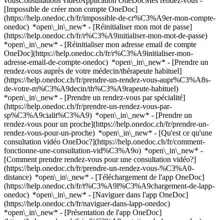
vousConsultations vidéoApplication OneDocMes rendez-vous -
[Impossible de créer mon compte OneDoc]
(https://help.onedoc.ch/fr/impossible-de-cr%C3%A9er-mon-compte-
onedoc) *open\_in\_new* - [Réinitialiser mon mot de passe]
(https://help.onedoc.ch/fr/r%C3%A9initialiser-mon-mot-de-passe)
*open\_in\_new* - [Réinitialiser mon adresse email de compte
OneDoc](https://help.onedoc.ch/fr/r%C3%A9initialiser-mon-
adresse-email-de-compte-onedoc) *open\_in\_new*
- [Prendre un
rendez-vous auprès de votre médecin/thérapeute habituel]
(https://help.onedoc.ch/fr/prendre-un-rendez-vous-aupr%C3%A8s-
de-votre-m%C3%A9decin/th%C3%A9rapeute-habituel)
*open\_in\_new* - [Prendre un rendez-vous par spécialité]
(https://help.onedoc.ch/fr/prendre-un-rendez-vous-par-
sp%C3%A9cialit%C3%A9) *open\_in\_new* - [Prendre un
rendez-vous pour un proche](https://help.onedoc.ch/fr/prendre-un-
rendez-vous-pour-un-proche) *open\_in\_new*
- [Qu'est ce qu'une
consultation vidéo OneDoc?](https://help.onedoc.ch/fr/comment-
fonctionne-une-consultation-vid%C3%A9o) *open\_in\_new* -
[Comment prendre rendez-vous pour une consultation vidéo?]
(https://help.onedoc.ch/fr/prendre-un-rendez-vous-%C3%A0-
distance) *open\_in\_new*
- [Téléchargement de l'app OneDoc]
(https://help.onedoc.ch/fr/t%C3%A9l%C3%A9chargement-de-lapp-
onedoc) *open\_in\_new* - [Naviguer dans l'app OneDoc]
(https://help.onedoc.ch/fr/naviguer-dans-lapp-onedoc)
*open\_in\_new* - [Présentation de l'app OneDoc]