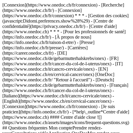
[Connexion](https://www.onedoc.ch/fr/connexion) - [Recherche]
(https://www.onedoc.ch/fr/) - [Connexion]
(https://www.onedoc.ch/fr/connexion) * * * - [Gestion des cookies]
(javascript:Didomi.preferences.show%28%29) - [Centre de
confidentialité](https://privacy.onedoc.ch/fr/) - [Centre d'aide]
(https://www.onedoc.ch) * * * - [Pour les professionnels de santé]
(https://info.onedoc.ch/fr/) - [À propos de nous]
(https://info.onedoc.ch/fr/raison-d-etre/) - [Presse]
(https://info.onedoc.ch/fr/presse/) - [Carrières]
(https://career.onedoc.ch/fr)
- [DE]
(https://www.onedoc.ch/de/gebarmutterhalskrebs/onex) - [FR]
(https://www.onedoc.ch/fr/cancer-du-col-de-l-uterus/onex) - [IT]
(https://www.onedoc.ch/it/cancro-cervicale/onex) - [EN]
(https://www.onedoc.ch/en/cervical-cancer/onex) [OneDoc]
(https://www.onedoc.ch/fr/ "Retour à l'accueil") - [Deutsch]
(https://www.onedoc.ch/de/gebarmutterhalskrebs/onex) - [Français]
(https://www.onedoc.ch/fr/cancer-du-col-de-l-uterus/onex) -
[Italiano](https://www.onedoc.ch/it/cancro-cervicale/onex) -
[English](https://www.onedoc.ch/en/cervical-cancer/onex)
-
[Connexion](https://www.onedoc.ch/fr/connexion) - [Je suis
praticien](https://info.onedoc.ch/fr/)
- [*help\_outline*Centre d'aide]
(https://www.onedoc.ch) #### Centre d'aide close ![]
(https://www.onedoc.ch/assets/images/icons/frequent-questions.svg)
## Questions fréquentes Mon comptePrendre rendez-