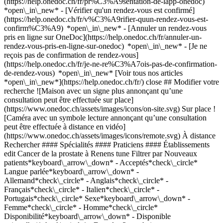
(https://help.onedoc.ch/fr/pr%C3%A9sentation-de-lapp-onedoc)
*open\_in\_new*
- [Vérifier qu'un rendez-vous est confirmé](https://help.onedoc.ch/fr/v%C3%A9rifier-quun-rendez-vous-est-confirm%C3%A9) *open\_in\_new* - [Annuler un rendez-vous pris en ligne sur OneDoc](https://help.onedoc.ch/fr/annuler-un-rendez-vous-pris-en-ligne-sur-onedoc) *open\_in\_new* - [Je ne reçois pas de confirmation de rendez-vous](https://help.onedoc.ch/fr/je-ne-re%C3%A7ois-pas-de-confirmation-de-rendez-vous) *open\_in\_new* [Voir tous nos articles *open\_in\_new*](https://help.onedoc.ch/fr/) close ## Modifier votre recherche ![Maison avec un signe plus annonçant qu’une consultation peut être effectuée sur place](https://www.onedoc.ch/assets/images/icons/on-site.svg) Sur place ![Caméra avec un symbole lecture annonçant qu’une consultation peut être effectuée à distance en vidéo](https://www.onedoc.ch/assets/images/icons/remote.svg) À distance Rechercher #### Spécialités #### Praticiens #### Établissements edit Cancer de la prostate à Renens tune Filtrer par Nouveaux patients*keyboard\_arrow\_down* - Acceptés*check\_circle* Langue parlée*keyboard\_arrow\_down* - Allemand*check\_circle* - Anglais*check\_circle* - Français*check\_circle* - Italien*check\_circle* - Portugais*check\_circle* Sexe*keyboard\_arrow\_down* - Femme*check\_circle* - Homme*check\_circle* Disponibilité*keyboard\_arrow\_down* - Disponible aujourdhui*check\_circle* - Dans les 3 prochains jours*check\_circle* - Dans les 7 prochains jours*check\_circle* - Dans les 14 prochains jours*check\_circle* # __Cancer de la prostate__ dans les environs de __Renens__: prenez rendez-vous en ligne aujourd'hui [![Dr. Christian Jayet, urologue à Lausanne](https://assets.onedoc.ch/images/users/71ba479b285e1f73201128813ec8aec9d089dbfe24545e400857f9ee3ea8bd86-small.jpg "Dr. Christian Jayet, urologue à Lausanne")](https://www.onedoc.ch/fr/urologue/lausanne/pctj6/dr-christian-jayet) ### [Dr. Christian Jayet](https://www.onedoc.ch/fr/urologue/lausanne/pctj6/dr-christian-jayet) ![Badge indiquant un profil vérifié](https://www.onedoc.ch/assets/images/icons/checkmark.svg) [Urologue](https://www.onedoc.ch/fr/urologue/lausanne) Cabinet d'urologie opératoire Avenue Jomini 8 1004 Lausanne ![Icône patient avec un signe plus annonçant que le professionnel accepte de nouveaux patients](https://www.onedoc.ch/assets/images/icons/new-patients.svg)Accepte les nouveaux patients [Réserver un RDV](https://www.onedoc.ch/fr/urologue/lausanne/pctj6/dr-christian-jayet) Expertises:[Cancer de la prostate](https://www.onedoc.ch/fr/cancer-de-la-prostate/lausanne), [Cancer de la vessie](https://www.onedoc.ch/fr/cancer-de-la-vessie/lausanne), [Cancer du rein](https://www.onedoc.ch/fr/cancer-du-rein/lausanne), [Incontinence urinaire](https://www.onedoc.ch/fr/incontinence-urinaire/lausanne), [Dépistage infection urinaire](https://www.onedoc.ch/fr/depistage-infection-urinaire/lausanne), [Biopsie testiculaire](https://www.onedoc.ch/fr/biopsie-testiculaire/lausanne), [Biopsie prostatique](https://www.onedoc.ch/fr/biopsie-prostatique/lausanne), [Circoncision](https://www.onedoc.ch/fr/circoncision/lausanne), [Vasectomie](https://www.onedoc.ch/fr/vasectomie/lausanne)Voir plus *chevron\_left* mar. 04 août *chevron\_right* Voir plus de rendez-vous *error\_outline* Une erreur s'est produite lors du chargement des disponibilités [Réessayer](https://www.onedoc.ch) Expertises:[Cancer de la prostate](https://www.onedoc.ch/fr/cancer-de-la-prostate/lausanne), [Cancer de la vessie](https://www.onedoc.ch/fr/cancer-de-la-vessie/lausanne), [Cancer du rein](https://www.onedoc.ch/fr/cancer-du-rein/lausanne), [Incontinence urinaire](https://www.onedoc.ch/fr/incontinence-urinaire/lausanne), [Dépistage infection urinaire](https://www.onedoc.ch/fr/depistage-infection-urinaire/lausanne), [Biopsie testiculaire](https://www.onedoc.ch/fr/biopsie-testiculaire/lausanne), [Biopsie prostatique](https://www.onedoc.ch/fr/biopsie-prostatique/lausanne), [Circoncision](https://www.onedoc.ch/fr/circoncision/lausanne), [Vasectomie](https://www.onedoc.ch/fr/vasectomie/lausanne)Voir plus [![Dr. Nuno Grilo, urologue à Lausanne](https://assets.onedoc.ch/images/users/f8d808497fa5f2d0b0d1901a348d3a096d04bb489b57e311922a78a32b3468b7-small.png "Dr. Nuno Grilo, urologue à Lausanne")](https://www.onedoc.ch/fr/urologue/lausanne/pc2ys/dr-nuno-grilo) ### [Dr. Nuno Grilo](https://www.onedoc.ch/fr/urologue/lausanne/pc2ys/dr-nuno-grilo) ![Badge indiquant un profil vérifié](https://www.onedoc.ch/assets/images/icons/checkmark.svg) [Urologue](https://www.onedoc.ch/fr/urologue/lausanne) UroClinique Avenue Jomini 8 1004 Lausanne ![Icône caméra avec un symbole lecture annonçant que le professionnel de santé propose des consultations vidéo](https://www.onedoc.ch/assets/images/icons/video-consultations.svg)Consultations vidéo disponibles ![Icône patient avec un signe plus annonçant que le professionnel accepte de nouveaux patients](https://www.onedoc.ch/assets/images/icons/new-patients.svg)Accepte les nouveaux patients [Réserver un RDV](https://www.onedoc.ch/fr/urologue/lausanne/pc2ys/dr-nuno-grilo) Expertises:[Cancer de la prostate](https://www.onedoc.ch/fr/cancer-de-la-prostate/lausanne), [Incontinence urinaire](https://www.onedoc.ch/fr/incontinence-urinaire/lausanne), [Hyperplasie bénigne de la prostate (HBP) | Hypertrophie de la prostate](https://www.onedoc.ch/fr/hyperplasie-benigne-de-la-prostate-hbp-hypertrophie-de-la-prostate/lausanne), [Cancer du rein](https://www.onedoc.ch/fr/cancer-du-rein/lausanne), [Cancer de la vessie](https://www.onedoc.ch/fr/cancer-de-la-vessie/lausanne), [Cystoscopie | Urétroscopie](https://www.onedoc.ch/fr/cystoscopie-uretroscopie/lausanne), [Circoncision](https://www.onedoc.ch/fr/circoncision/lausanne), [Vasectomie](https://www.onedoc.ch/fr/vasectomie/lausanne)Voir plus *chevron\_left* mar. 04 août *chevron\_right* Voir plus de rendez-vous *error\_outline* Une erreur s'est produite lors du chargement des disponibilités [Réessayer](https://www.onedoc.ch) Expertises:[Cancer de la prostate](https://www.onedoc.ch/fr/cancer-de-la-prostate/lausanne), [Incontinence urinaire](https://www.onedoc.ch/fr/incontinence-urinaire/lausanne), [Hyperplasie bénigne de la prostate (HBP) | Hypertrophie de la prostate](https://www.onedoc.ch/fr/hyperplasie-benigne-de-la-prostate-hbp-hypertrophie-de-la-prostate/lausanne), [Cancer du rein](https://www.onedoc.ch/fr/cancer-du-rein/lausanne), [Cancer de la vessie](https://www.onedoc.ch/fr/cancer-de-la-vessie/lausanne), [Cystoscopie | Urétroscopie](https://www.onedoc.ch/fr/cystoscopie-uretroscopie/lausanne), [Circoncision](https://www.onedoc.ch/fr/circoncision/lausanne), [Vasectomie](https://www.onedoc.ch/fr/vasectomie/lausanne)Voir plus #### Vous êtes un professionnel de santé et vous n'apparaissez pas dans cette recherche? Contactez-nous pour obtenir le référencement de votre cabinet. [Ajouter votre cabinet](https://info.onedoc.ch/fr/) 1. [OneDoc](https://www.onedoc.ch/fr/)/ 2. [Cancer de la prostate](https://www.onedoc.ch/fr/cancer-de-la-prostate)/ 3. [Canton de Vaud](https://www.onedoc.ch/fr/cancer-de-la-prostate/canton-de-vaud)/ 4. Renens ### Téléchargez l'app OneDoc Prenez rendez-vous en ligne chez un médecin, un dentiste ou un thérapeute proche de vous en Suisse. L'application OneDoc vous permet de gérer tous vos rendez-vous médicaux depuis votre natel, n'importe où et n'importe quand. ![Code QR redirigeant vers l’App Store ou Google Play pour télécharger l’app OneDoc Patients](https://www.onedoc.ch/assets/images/download-app-qr.jpeg) Scannez le QR code pour télécharger l’application [![Téléchargez notre application sur l'App Store!](https://www.onedoc.ch/assets/images/app-store-badge-fr.svg)](https://apps.apple.com/ch/app/onedoc/id1592376413?l=fr)[![Téléchargez notre application sur le Google Play Store!](https://www.onedoc.ch/assets/images/google-play-badge-fr.png)](https://play.google.com/store/apps/details?id=ch.onedoc.patient&hl=fr-CH) *keyboard\_arrow\_right* ## Affiner par spécialité [Urologue à Renens](https://www.onedoc.ch/fr/urologue/renens)[Chirurgien à Renens](https://www.onedoc.ch/fr/chirurgien/renens) *keyboard\_arrow\_right* ## Recherches associées [Cancer de la prostate à Genève](https://www.onedoc.ch/fr/cancer-de-la-prostate/geneve)[Cancer de la prostate à Genolier](https://www.onedoc.ch/fr/cancer-de-la-prostate/genolier)[Cancer de la prostate à Lausanne](https://www.onedoc.ch/fr/cancer-de-la-prostate/lausanne) *keyboard\_arrow\_right* ## Recherches fréquentes [Rupture du ligament croisé antérieur (LCA) | Déchirure du ligament croisé antérieur (LCA) à Renens](https://www.onedoc.ch/fr/rupture-du-ligament-croise-anterieur-lca-dechirure-du-ligament-croise-anterieur-lca/renens)[Examen de la vue à Renens](https://www.onedoc.ch/fr/examen-de-la-vue/renens)[Cataracte à Renens](https://www.onedoc.ch/fr/cataracte/renens)[Glaucome à Renens](https://www.onedoc.ch/fr/glaucome/renens)[Thérapie Manuelle à Renens](https://www.onedoc.ch/fr/therapie-manuelle/renens)[Allergie | AllergoTest | Bilan allergologique à Renens](https://www.onedoc.ch/fr/allergie-allergotest-bilan-allergologique/renens)[Vaccination hépatite A/B à Renens](https://www.onedoc.ch/fr/vaccination-hepatite-a-b/renens)[Déchirure du ménisque | Rupture du ménisque | Lésion du ménisque à Renens](https://www.onedoc.ch/fr/dechirure-du-menisque-rupture-du-menisque-lesion-du-menisque/renens)[Mise à jour du carnet de vaccination à Renens](https://www.onedoc.ch/fr/mise-a-jour-du-carnet-de-vaccination/renens)[Vaccination encéphalite à tiques (FSME) à Renens](https://www.onedoc.ch/fr/vaccination-encephalite-a-tiques-fsme/renens)[Vaccination rougeole - rubéole - oreillon (ROR) à Renens](https://www.onedoc.ch/fr/vaccination-rougeole-rubeole-oreillon-ror/renens)[Prévention cardio-vasculaire | CardioCheck | CardioTest à Renens](https://www.onedoc.ch/fr/prevention-cardio-vasculaire-cardiocheck-cardiotest/renens)[Check-up | bilan de santé à Renens](https://www.o