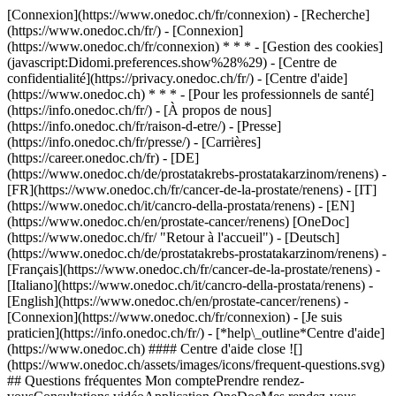
[Connexion](https://www.onedoc.ch/fr/connexion) - [Recherche]
(https://www.onedoc.ch/fr/) - [Connexion]
(https://www.onedoc.ch/fr/connexion) * * * - [Gestion des cookies]
(javascript:Didomi.preferences.show%28%29) - [Centre de
confidentialité](https://privacy.onedoc.ch/fr/) - [Centre d'aide]
(https://www.onedoc.ch) * * * - [Pour les professionnels de santé]
(https://info.onedoc.ch/fr/) - [À propos de nous]
(https://info.onedoc.ch/fr/raison-d-etre/) - [Presse]
(https://info.onedoc.ch/fr/presse/) - [Carrières]
(https://career.onedoc.ch/fr)
- [DE]
(https://www.onedoc.ch/de/prostatakrebs-prostatakarzinom/renens) -
[FR](https://www.onedoc.ch/fr/cancer-de-la-prostate/renens) - [IT]
(https://www.onedoc.ch/it/cancro-della-prostata/renens) - [EN]
(https://www.onedoc.ch/en/prostate-cancer/renens) [OneDoc]
(https://www.onedoc.ch/fr/ "Retour à l'accueil") - [Deutsch]
(https://www.onedoc.ch/de/prostatakrebs-prostatakarzinom/renens) -
[Français](https://www.onedoc.ch/fr/cancer-de-la-prostate/renens) -
[Italiano](https://www.onedoc.ch/it/cancro-della-prostata/renens) -
[English](https://www.onedoc.ch/en/prostate-cancer/renens)
-
[Connexion](https://www.onedoc.ch/fr/connexion) - [Je suis
praticien](https://info.onedoc.ch/fr/)
- [*help\_outline*Centre d'aide]
(https://www.onedoc.ch) #### Centre d'aide close ![]
(https://www.onedoc.ch/assets/images/icons/frequent-questions.svg)
## Questions fréquentes Mon comptePrendre rendez-