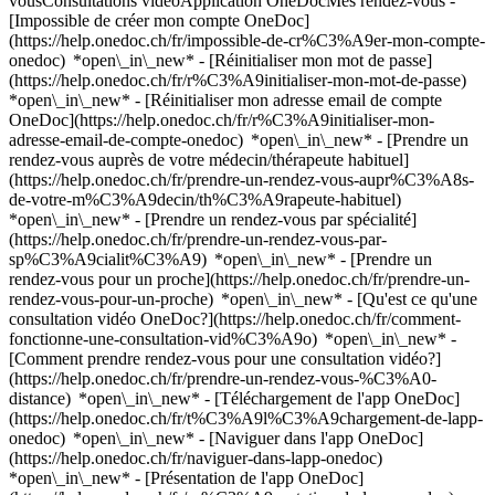
vousConsultations vidéoApplication OneDocMes rendez-vous -
[Impossible de créer mon compte OneDoc]
(https://help.onedoc.ch/fr/impossible-de-cr%C3%A9er-mon-compte-
onedoc) *open\_in\_new* - [Réinitialiser mon mot de passe]
(https://help.onedoc.ch/fr/r%C3%A9initialiser-mon-mot-de-passe)
*open\_in\_new* - [Réinitialiser mon adresse email de compte
OneDoc](https://help.onedoc.ch/fr/r%C3%A9initialiser-mon-
adresse-email-de-compte-onedoc) *open\_in\_new*
- [Prendre un
rendez-vous auprès de votre médecin/thérapeute habituel]
(https://help.onedoc.ch/fr/prendre-un-rendez-vous-aupr%C3%A8s-
de-votre-m%C3%A9decin/th%C3%A9rapeute-habituel)
*open\_in\_new* - [Prendre un rendez-vous par spécialité]
(https://help.onedoc.ch/fr/prendre-un-rendez-vous-par-
sp%C3%A9cialit%C3%A9) *open\_in\_new* - [Prendre un
rendez-vous pour un proche](https://help.onedoc.ch/fr/prendre-un-
rendez-vous-pour-un-proche) *open\_in\_new*
- [Qu'est ce qu'une
consultation vidéo OneDoc?](https://help.onedoc.ch/fr/comment-
fonctionne-une-consultation-vid%C3%A9o) *open\_in\_new* -
[Comment prendre rendez-vous pour une consultation vidéo?]
(https://help.onedoc.ch/fr/prendre-un-rendez-vous-%C3%A0-
distance) *open\_in\_new*
- [Téléchargement de l'app OneDoc]
(https://help.onedoc.ch/fr/t%C3%A9l%C3%A9chargement-de-lapp-
onedoc) *open\_in\_new* - [Naviguer dans l'app OneDoc]
(https://help.onedoc.ch/fr/naviguer-dans-lapp-onedoc)
*open\_in\_new* - [Présentation de l'app OneDoc]