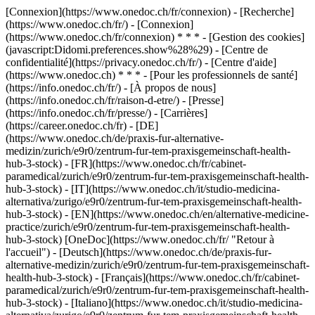
[Connexion](https://www.onedoc.ch/fr/connexion) - [Recherche]
(https://www.onedoc.ch/fr/) - [Connexion]
(https://www.onedoc.ch/fr/connexion) * * * - [Gestion des cookies]
(javascript:Didomi.preferences.show%28%29) - [Centre de
confidentialité](https://privacy.onedoc.ch/fr/) - [Centre d'aide]
(https://www.onedoc.ch) * * * - [Pour les professionnels de santé]
(https://info.onedoc.ch/fr/) - [À propos de nous]
(https://info.onedoc.ch/fr/raison-d-etre/) - [Presse]
(https://info.onedoc.ch/fr/presse/) - [Carrières]
(https://career.onedoc.ch/fr)
- [DE]
(https://www.onedoc.ch/de/praxis-fur-alternative-
medizin/zurich/e9r0/zentrum-fur-tem-praxisgemeinschaft-health-
hub-3-stock) - [FR](https://www.onedoc.ch/fr/cabinet-
paramedical/zurich/e9r0/zentrum-fur-tem-praxisgemeinschaft-health-
hub-3-stock) - [IT](https://www.onedoc.ch/it/studio-medicina-
alternativa/zurigo/e9r0/zentrum-fur-tem-praxisgemeinschaft-health-
hub-3-stock) - [EN](https://www.onedoc.ch/en/alternative-medicine-
practice/zurich/e9r0/zentrum-fur-tem-praxisgemeinschaft-health-
hub-3-stock) [OneDoc](https://www.onedoc.ch/fr/ "Retour à
l'accueil") - [Deutsch](https://www.onedoc.ch/de/praxis-fur-
alternative-medizin/zurich/e9r0/zentrum-fur-tem-praxisgemeinschaft-
health-hub-3-stock) - [Français](https://www.onedoc.ch/fr/cabinet-
paramedical/zurich/e9r0/zentrum-fur-tem-praxisgemeinschaft-health-
hub-3-stock) - [Italiano](https://www.onedoc.ch/it/studio-medicina-