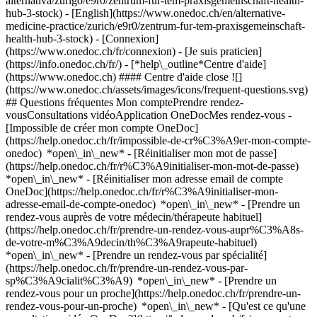
alternativa/zurigo/e9r0/zentrum-fur-tem-praxisgemeinschaft-health-
hub-3-stock) - [English](https://www.onedoc.ch/en/alternative-
medicine-practice/zurich/e9r0/zentrum-fur-tem-praxisgemeinschaft-
health-hub-3-stock)
- [Connexion]
(https://www.onedoc.ch/fr/connexion) - [Je suis praticien]
(https://info.onedoc.ch/fr/)
- [*help\_outline*Centre d'aide]
(https://www.onedoc.ch) #### Centre d'aide close ![]
(https://www.onedoc.ch/assets/images/icons/frequent-questions.svg)
## Questions fréquentes Mon comptePrendre rendez-
vousConsultations vidéoApplication OneDocMes rendez-vous -
[Impossible de créer mon compte OneDoc]
(https://help.onedoc.ch/fr/impossible-de-cr%C3%A9er-mon-compte-
onedoc) *open\_in\_new* - [Réinitialiser mon mot de passe]
(https://help.onedoc.ch/fr/r%C3%A9initialiser-mon-mot-de-passe)
*open\_in\_new* - [Réinitialiser mon adresse email de compte
OneDoc](https://help.onedoc.ch/fr/r%C3%A9initialiser-mon-
adresse-email-de-compte-onedoc) *open\_in\_new*
- [Prendre un
rendez-vous auprès de votre médecin/thérapeute habituel]
(https://help.onedoc.ch/fr/prendre-un-rendez-vous-aupr%C3%A8s-
de-votre-m%C3%A9decin/th%C3%A9rapeute-habituel)
*open\_in\_new* - [Prendre un rendez-vous par spécialité]
(https://help.onedoc.ch/fr/prendre-un-rendez-vous-par-
sp%C3%A9cialit%C3%A9) *open\_in\_new* - [Prendre un
rendez-vous pour un proche](https://help.onedoc.ch/fr/prendre-un-
rendez-vous-pour-un-proche) *open\_in\_new*
- [Qu'est ce qu'une