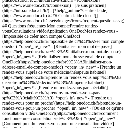
practice/zurich/e75f/art-curativa-zurich)
- [Connexion]
(https://www.onedoc.ch/fr/connexion) - [Je suis praticien]
(https://info.onedoc.ch/fr/)
- [*help\_outline*Centre d'aide]
(https://www.onedoc.ch) #### Centre d'aide close ![]
(https://www.onedoc.ch/assets/images/icons/frequent-questions.svg)
## Questions fréquentes Mon comptePrendre rendez-
vousConsultations vidéoApplication OneDocMes rendez-vous -
[Impossible de créer mon compte OneDoc]
(https://help.onedoc.ch/fr/impossible-de-cr%C3%A9er-mon-compte-
onedoc) *open\_in\_new* - [Réinitialiser mon mot de passe]
(https://help.onedoc.ch/fr/r%C3%A9initialiser-mon-mot-de-passe)
*open\_in\_new* - [Réinitialiser mon adresse email de compte
OneDoc](https://help.onedoc.ch/fr/r%C3%A9initialiser-mon-
adresse-email-de-compte-onedoc) *open\_in\_new*
- [Prendre un
rendez-vous auprès de votre médecin/thérapeute habituel]
(https://help.onedoc.ch/fr/prendre-un-rendez-vous-aupr%C3%A8s-
de-votre-m%C3%A9decin/th%C3%A9rapeute-habituel)
*open\_in\_new* - [Prendre un rendez-vous par spécialité]
(https://help.onedoc.ch/fr/prendre-un-rendez-vous-par-
sp%C3%A9cialit%C3%A9) *open\_in\_new* - [Prendre un
rendez-vous pour un proche](https://help.onedoc.ch/fr/prendre-un-
rendez-vous-pour-un-proche) *open\_in\_new*
- [Qu'est ce qu'une
consultation vidéo OneDoc?](https://help.onedoc.ch/fr/comment-
fonctionne-une-consultation-vid%C3%A9o) *open\_in\_new* -
[Comment prendre rendez-vous pour une consultation vidéo?]