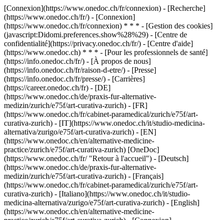
[Connexion](https://www.onedoc.ch/fr/connexion) - [Recherche]
(https://www.onedoc.ch/fr/) - [Connexion]
(https://www.onedoc.ch/fr/connexion) * * * - [Gestion des cookies]
(javascript:Didomi.preferences.show%28%29) - [Centre de
confidentialité](https://privacy.onedoc.ch/fr/) - [Centre d'aide]
(https://www.onedoc.ch) * * * - [Pour les professionnels de santé]
(https://info.onedoc.ch/fr/) - [À propos de nous]
(https://info.onedoc.ch/fr/raison-d-etre/) - [Presse]
(https://info.onedoc.ch/fr/presse/) - [Carrières]
(https://career.onedoc.ch/fr)
- [DE]
(https://www.onedoc.ch/de/praxis-fur-alternative-
medizin/zurich/e75f/art-curativa-zurich) - [FR]
(https://www.onedoc.ch/fr/cabinet-paramedical/zurich/e75f/art-
curativa-zurich) - [IT](https://www.onedoc.ch/it/studio-medicina-
alternativa/zurigo/e75f/art-curativa-zurich) - [EN]
(https://www.onedoc.ch/en/alternative-medicine-
practice/zurich/e75f/art-curativa-zurich) [OneDoc]
(https://www.onedoc.ch/fr/ "Retour à l'accueil") - [Deutsch]
(https://www.onedoc.ch/de/praxis-fur-alternative-
medizin/zurich/e75f/art-curativa-zurich) - [Français]
(https://www.onedoc.ch/fr/cabinet-paramedical/zurich/e75f/art-
curativa-zurich) - [Italiano](https://www.onedoc.ch/it/studio-
medicina-alternativa/zurigo/e75f/art-curativa-zurich) - [English]
(https://www.onedoc.ch/en/alternative-medicine-