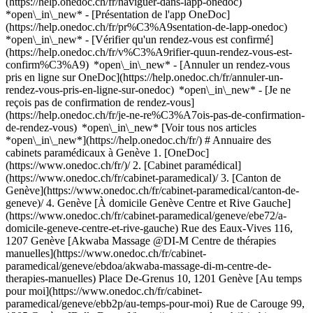
(https://help.onedoc.ch/fr/naviguer-dans-lapp-onedoc)
*open\_in\_new* - [Présentation de l'app OneDoc]
(https://help.onedoc.ch/fr/pr%C3%A9sentation-de-lapp-onedoc)
*open\_in\_new*
- [Vérifier qu'un rendez-vous est confirmé](https://help.onedoc.ch/fr/v%C3%A9rifier-quun-rendez-vous-est-confirm%C3%A9) *open\_in\_new* - [Annuler un rendez-vous pris en ligne sur OneDoc](https://help.onedoc.ch/fr/annuler-un-rendez-vous-pris-en-ligne-sur-onedoc) *open\_in\_new* - [Je ne reçois pas de confirmation de rendez-vous](https://help.onedoc.ch/fr/je-ne-re%C3%A7ois-pas-de-confirmation-de-rendez-vous) *open\_in\_new* [Voir tous nos articles *open\_in\_new*](https://help.onedoc.ch/fr/) # Annuaire des cabinets paramédicaux à Genève 1. [OneDoc](https://www.onedoc.ch/fr/)/ 2. [Cabinet paramédical](https://www.onedoc.ch/fr/cabinet-paramedical)/ 3. [Canton de Genève](https://www.onedoc.ch/fr/cabinet-paramedical/canton-de-geneve)/ 4. Genève [À domicile Genève Centre et Rive Gauche](https://www.onedoc.ch/fr/cabinet-paramedical/geneve/ebe72/a-domicile-geneve-centre-et-rive-gauche) Rue des Eaux-Vives 116, 1207 Genève [Akwaba Massage @DI-M Centre de thérapies manuelles](https://www.onedoc.ch/fr/cabinet-paramedical/geneve/ebdoa/akwaba-massage-di-m-centre-de-therapies-manuelles) Place De-Grenus 10, 1201 Genève [Au temps pour moi](https://www.onedoc.ch/fr/cabinet-paramedical/geneve/ebb2p/au-temps-pour-moi) Rue de Carouge 99, 1205 Genève [Bella Derme](https://www.onedoc.ch/fr/cabinet-paramedical/geneve/ebb79/bella-derme) Rue Sautter 23b, 1205 Genève [Cabinet Chiropratique McTimoney](https://www.onedoc.ch/fr/cabinet-paramedical/geneve/een7/cabinet-chiropratique-mctimoney) Rue des Vollandes 6, 1207 Genève [Cabinet de Lisa Jacob - Lili Flow Studio](https://www.onedoc.ch/fr/cabinet-paramedical/geneve/ebewm/cabinet-de-lisa-jacob-lili-flow-studio) Rue De-Candolle 20, 1205 Genève [Cabinet empty your mind](https://www.onedoc.ch/fr/cabinet-paramedical/geneve/ebakv/cabinet-empty-your-mind) Avenue de France 6, 1202 Genève [Cabinet Kinesioka](https://www.onedoc.ch/fr/cabinet-paramedical/geneve/ebbnd/cabinet-kinesioka) Avenue de Sainte-Clotilde 17, 1205 Genève [Centre à Genève "Servette" de Medecine intégrative Alternative et Complémentaire](https://www.onedoc.ch/fr/cabinet-paramedical/geneve/e5xh/centre-a-geneve-servette-de-medecine-integrative-alternative-et-complementaire) Rue Benjamin-Soullier 14, 1202 Genève [Centre Cryo-Sport-Santé](https://www.onedoc.ch/fr/cabinet-paramedical/geneve/ep9f/centre-cryo-sport-sante) Rue du Rhône 50, 1204 Genève [Centre de Soins Thérapeutiques Genève](https://www.onedoc.ch/fr/cabinet-paramedical/geneve/ebb3x/centre-de-soins-therapeutiques-geneve) Rue François-Ruchon 1, 1203 Genève [Centre Jean-Violette, NICe](https://www.onedoc.ch/fr/cabinet-paramedical/geneve/eeqw/centre-jean-violette-nice) Rue Jean-Violette 10, 1205 Genève [Centre Renaissance](https://www.onedoc.ch/fr/cabinet-paramedical/geneve/ed69/centre-renaissance) Chemin de la Petite-Boissière 44, 1208 Genève [Chinamedic - Didier JOLIVET](https://www.onedoc.ch/fr/cabinet-paramedical/geneve/ec4e/chinamedic-didier-jolivet) Rue de la Fontaine 15, 1204 Genève [Chinatang Genève](https://www.onedoc.ch/fr/cabinet-paramedical/geneve/e7wn/chinatang-geneve) Galerie Jean-Malbuisson 15, 1204 Genève [Chinatang Genève](https://www.onedoc.ch/fr/cabinet-paramedical/geneve/e7wq/chinatang-geneve) Galerie Jean-Malbuisson 15, 1204 Genève [Family Naturopathie](https://www.onedoc.ch/fr/cabinet-paramedical/geneve/epy8/family-naturopathie) Rue Ami-Lullin 9, 1207 Genève [Julie Blume - Systemisches Coaching](https://www.onedoc.ch/fr/cabinet-paramedical/geneve/ebbpp/julie-blume-systemisches-coaching) Rue Philippe-Plantamour 34, 1201 Genève [Les Reines Nubiennes - Soins à domicile](https://www.onedoc.ch/fr/cabinet-paramedical/geneve/eben4/les-reines-nubiennes-soins-a-domicile) Genève, 1200 Genève [Physio Bastions Genève](https://www.onedoc.ch/fr/cabinet-paramedical/geneve/ec0w/physio-bastions-geneve) Rue du Conseil-Général 10, 1205 Genève [Shichi](https://www.onedoc.ch/fr/cabinet-paramedical/geneve/eeeq/shichi) Rue de Saint-Jean 11, 1203 Genève [Studio SoHam](https://www.onedoc.ch/fr/cabinet-paramedical/geneve/e6dk/studio-soham) Rue Philippe-Plantamour 34, 1201 Genève [Swiss Hands - Laurence Santschy](https://www.onedoc.ch/fr/cabinet-paramedical/geneve/ebd54/swiss-hands-laurence-santschy) Rue de la Servette 88, 1202 Genève [Tania Félix - Podologue ES](https://www.onedoc.ch/fr/cabinet-paramedical/geneve/eit3/tania-felix-podologue-es) Rue Vignier 2, 1205 Genève ### Téléchargez l'app OneDoc Prenez rendez-vous en ligne chez un médecin, un dentiste ou un thérapeute proche de vous en Suisse. L'application OneDoc vous permet de gérer tous vos rendez-vous médicaux depuis votre natel, n'importe où et n'importe quand. ![Code QR redirigeant vers l’App Store ou Google Play pour télécharger l’app OneDoc Patients](https://www.onedoc.ch/assets/images/download-app-qr.jpeg) Scannez le QR code pour télécharger l’application [![Téléchargez notre application sur l'App Store!](https://www.onedoc.ch/assets/images/app-store-badge-fr.svg)](https://apps.apple.com/ch/app/onedoc/id1592376413?l=fr)[![Téléchargez notre application sur le Google Play Store!](https://www.onedoc.ch/assets/images/google-play-badge-fr.png)](https://play.google.com/store/apps/details?id=ch.onedoc.patient&hl=fr-CH) *keyboard\_arrow\_right* ## Trouver un spécialiste [Physiothérapeute](https://www.onedoc.ch/fr/physiotherapeute)[Masseur classique](https://www.onedoc.ch/fr/masseur-classique)[Médecin généraliste](https://www.onedoc.ch/fr/medecin-generaliste)[Réflexologue](https://www.onedoc.ch/fr/reflexologue)[Thérapeute en drainage lymphatique](https://www.onedoc.ch/fr/therapeute-en-drainage-lymphatique)[Spécialiste en médecine interne générale](https://www.onedoc.ch/fr/specialiste-en-medecine-interne-generale)[Psychologue](https://www.onedoc.ch/fr/psychologue)[Ostéopathe](https://www.onedoc.ch/fr/osteopathe)[Médecin-dentiste](https://www.onedoc.ch/fr/medecin-dentiste)[Ophtalmologue](https://www.onedoc.ch/fr/ophtalmologue)[Acupuncteur](https://www.onedoc.ch/fr/acupuncteur)[Prestations de santé en pharmacie](https://www.onedoc.ch/fr/prestations-de-sante-en-pharmacie)[Centre de vaccination](https://www.onedoc.ch/fr/centre-de-vaccination)[Gynécologue obstétricien](https://www.onedoc.ch/fr/gynecologue-obstetricien)[Masseur thérapeutique](https://www.onedoc.ch/fr/masseur-therapeutique)[Thérapeute en nutrition MCO](https://www.onedoc.ch/fr/therapeute-en-nutrition-mco)[Thérapeute en hypnose](https://www.onedoc.ch/fr/therapeute-en-hypnose)[Kinésiologue](https://www.onedoc.ch/fr/kinesiologue)[Physiothérapeute du sport](https://www.onedoc.ch/fr/physiotherapeute-du-sport)[Pédiatre](https://www.onedoc.ch/fr/pediatre)[Spécialiste en Médecine Traditionnelle Chinoise (MTC)](https://www.onedoc.ch/fr/specialiste-en-medecine-traditionnelle-chinoise-mtc)[Toutes les spécialités](https://www.onedoc.ch/fr/specialites) *keyboard\_arrow\_right* ## Trouver une expertise [Check-up | bilan de santé](https://www.onedoc.ch/fr/check-up-bilan-de-sante)[Récupération physiothérapeutique du sportif](https://www.onedoc.ch/fr/recuperation-physiotherapeutique-du-sportif)[Thérapie Manuelle](https://www.onedoc.ch/fr/therapie-manuelle)[Rupture du ligament croisé antérieur (LCA) | Déchirure du ligament croisé antérieur (LCA)](https://www.onedoc.ch/fr/rupture-du-ligament-croise-anterieur-lca-dechirure-du-ligament-croise-anterieur-lca)[Suivi du sportif](https://www.onedoc.ch/fr/suivi-du-sportif)[Accompagnement psychologique pour gestion du stress](https://www.onedoc.ch/fr/accompagnement-psychologique-pour-gestion-du-stress)[Examen de la vue](https://www.onedoc.ch/fr/examen-de-la-vue)[Entraînement de l'équilibre](https://www.onedoc.ch/fr/entrainement-de-l-equilibre)[Carie](https://www.onedoc.ch/fr/carie)[Vaccination encéphalite à tiques (FSME)](https://www.onedoc.ch/fr/vaccination-encephalite-a-tiques-fsme)[Arthrose](https://www.onedoc.ch/fr/arthrose)[Déchirure du ménisque | Rupture du ménisque | Lésion du ménisque](https://www.onedoc.ch/fr/dechirure-du-menisque-rupture-du-menisque-lesion-du-menisque)[Bilan postural](https://www.onedoc.ch/fr/bilan-postural)[Prévention cardio-vasculaire | CardioCheck | CardioTest](https://www.onedoc.ch/fr/prevention-cardio-vasculaire-cardiocheck-cardiotest)[Vaccination grippe](https://www.onedoc.ch/fr/vaccination-grippe)[Détartrage](https://www.onedoc.ch/fr/detartrage)[Accompagnement psychologique pour la dépression](https://www.onedoc.ch/fr/accompagnement-psychologique-pour-la-depression)[Allergie | AllergoTest | Bilan allergologique](https://www.onedoc.ch/fr/allergie-allergotest-bilan-allergologique)[Parodontologie | Soin des gencives | Déchaussement des dents](https://www.onedoc.ch/fr/parodontologie-soin-des-gencives-dechaussement-des-dents)[Dépistage du diabète](https://www.onedoc.ch/fr/depistage-du-diabete)[Implant dentaire](https://www.onedoc.ch/fr/implant-dentaire)[Toutes les expertises](https://www.onedoc.ch/fr/expertises) *keyboard\_arrow\_right* ## Trouver un établissement [Cabinet médical](https://www.onedoc.ch/fr/cabinet-medical)[Centre médical](https://www.onedoc.ch/fr/centre-medical)[Cabinet de groupe](https://www.onedoc.ch/fr/cabinet-de-groupe)[Cabinet dentaire](https://www.onedoc.ch/fr/cabinet-dentaire)[Pharmacie](https://www.onedoc.ch/fr/pharmacie)[Cabinet d'ostéopathie](https://www.onedoc.ch/fr/cabinet-d-osteopathie)[Cabinet de physiothérapie](https://www.onedoc.ch/fr/cabinet-de-physiotherapie)[Groupe médical](https://www.onedoc.ch/fr/groupe-medical)[Clinique dentaire](https://www.onedoc.ch/fr/clinique-dentaire)[Centre de santé](https://www.onedoc.ch/fr/centre-de-sante)[Magasin d'optique](https://www.onedoc.ch/fr/magasin-d-optique)[Centre auditif](https://www.onedoc.ch/fr/centre-auditif)[Clinique privée](https://www.onedoc.ch/fr/clinique-privee)[Hôpital](https://www.onedoc.ch/fr/hopital)[Centre médical et dentaire](https://www.onedoc.ch/fr/centre-medical-et-dentaire)[Maison de santé](https://www.onedoc.ch/fr/maison-de-sante)[Laboratoire d'analys