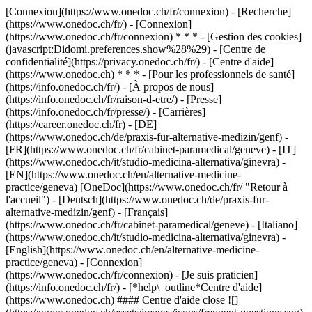
[Connexion](https://www.onedoc.ch/fr/connexion) - [Recherche]
(https://www.onedoc.ch/fr/) - [Connexion]
(https://www.onedoc.ch/fr/connexion) * * * - [Gestion des cookies]
(javascript:Didomi.preferences.show%28%29) - [Centre de
confidentialité](https://privacy.onedoc.ch/fr/) - [Centre d'aide]
(https://www.onedoc.ch) * * * - [Pour les professionnels de santé]
(https://info.onedoc.ch/fr/) - [À propos de nous]
(https://info.onedoc.ch/fr/raison-d-etre/) - [Presse]
(https://info.onedoc.ch/fr/presse/) - [Carrières]
(https://career.onedoc.ch/fr)
- [DE]
(https://www.onedoc.ch/de/praxis-fur-alternative-medizin/genf) -
[FR](https://www.onedoc.ch/fr/cabinet-paramedical/geneve) - [IT]
(https://www.onedoc.ch/it/studio-medicina-alternativa/ginevra) -
[EN](https://www.onedoc.ch/en/alternative-medicine-
practice/geneva) [OneDoc](https://www.onedoc.ch/fr/ "Retour à
l'accueil") - [Deutsch](https://www.onedoc.ch/de/praxis-fur-
alternative-medizin/genf) - [Français]
(https://www.onedoc.ch/fr/cabinet-paramedical/geneve) - [Italiano]
(https://www.onedoc.ch/it/studio-medicina-alternativa/ginevra) -
[English](https://www.onedoc.ch/en/alternative-medicine-
practice/geneva)
- [Connexion]
(https://www.onedoc.ch/fr/connexion) - [Je suis praticien]
(https://info.onedoc.ch/fr/)
- [*help\_outline*Centre d'aide]
(https://www.onedoc.ch) #### Centre d'aide close ![]