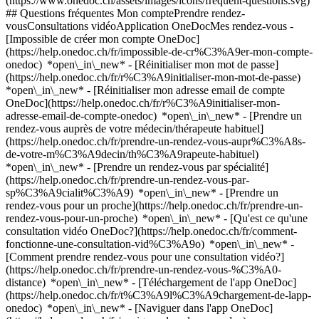
(https://www.onedoc.ch/assets/images/icons/frequent-questions.svg)
## Questions fréquentes Mon comptePrendre rendez-
vousConsultations vidéoApplication OneDocMes rendez-vous -
[Impossible de créer mon compte OneDoc]
(https://help.onedoc.ch/fr/impossible-de-cr%C3%A9er-mon-compte-
onedoc) *open\_in\_new* - [Réinitialiser mon mot de passe]
(https://help.onedoc.ch/fr/r%C3%A9initialiser-mon-mot-de-passe)
*open\_in\_new* - [Réinitialiser mon adresse email de compte
OneDoc](https://help.onedoc.ch/fr/r%C3%A9initialiser-mon-
adresse-email-de-compte-onedoc) *open\_in\_new*
- [Prendre un
rendez-vous auprès de votre médecin/thérapeute habituel]
(https://help.onedoc.ch/fr/prendre-un-rendez-vous-aupr%C3%A8s-
de-votre-m%C3%A9decin/th%C3%A9rapeute-habituel)
*open\_in\_new* - [Prendre un rendez-vous par spécialité]
(https://help.onedoc.ch/fr/prendre-un-rendez-vous-par-
sp%C3%A9cialit%C3%A9) *open\_in\_new* - [Prendre un
rendez-vous pour un proche](https://help.onedoc.ch/fr/prendre-un-
rendez-vous-pour-un-proche) *open\_in\_new*
- [Qu'est ce qu'une
consultation vidéo OneDoc?](https://help.onedoc.ch/fr/comment-
fonctionne-une-consultation-vid%C3%A9o) *open\_in\_new* -
[Comment prendre rendez-vous pour une consultation vidéo?]
(https://help.onedoc.ch/fr/prendre-un-rendez-vous-%C3%A0-
distance) *open\_in\_new*
- [Téléchargement de l'app OneDoc]
(https://help.onedoc.ch/fr/t%C3%A9l%C3%A9chargement-de-lapp-
onedoc) *open\_in\_new* - [Naviguer dans l'app OneDoc]