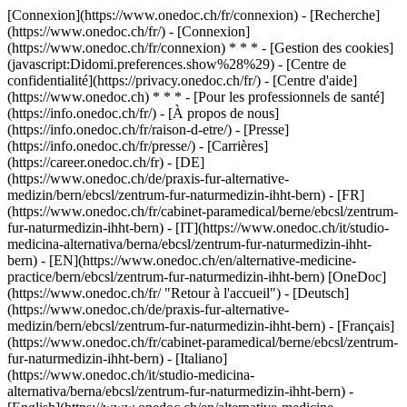
[Connexion](https://www.onedoc.ch/fr/connexion) - [Recherche]
(https://www.onedoc.ch/fr/) - [Connexion]
(https://www.onedoc.ch/fr/connexion) * * * - [Gestion des cookies]
(javascript:Didomi.preferences.show%28%29) - [Centre de
confidentialité](https://privacy.onedoc.ch/fr/) - [Centre d'aide]
(https://www.onedoc.ch) * * * - [Pour les professionnels de santé]
(https://info.onedoc.ch/fr/) - [À propos de nous]
(https://info.onedoc.ch/fr/raison-d-etre/) - [Presse]
(https://info.onedoc.ch/fr/presse/) - [Carrières]
(https://career.onedoc.ch/fr)
- [DE]
(https://www.onedoc.ch/de/praxis-fur-alternative-
medizin/bern/ebcsl/zentrum-fur-naturmedizin-ihht-bern) - [FR]
(https://www.onedoc.ch/fr/cabinet-paramedical/berne/ebcsl/zentrum-
fur-naturmedizin-ihht-bern) - [IT](https://www.onedoc.ch/it/studio-
medicina-alternativa/berna/ebcsl/zentrum-fur-naturmedizin-ihht-
bern) - [EN](https://www.onedoc.ch/en/alternative-medicine-
practice/bern/ebcsl/zentrum-fur-naturmedizin-ihht-bern) [OneDoc]
(https://www.onedoc.ch/fr/ "Retour à l'accueil") - [Deutsch]
(https://www.onedoc.ch/de/praxis-fur-alternative-
medizin/bern/ebcsl/zentrum-fur-naturmedizin-ihht-bern) - [Français]
(https://www.onedoc.ch/fr/cabinet-paramedical/berne/ebcsl/zentrum-
fur-naturmedizin-ihht-bern) - [Italiano]
(https://www.onedoc.ch/it/studio-medicina-
alternativa/berna/ebcsl/zentrum-fur-naturmedizin-ihht-bern) -