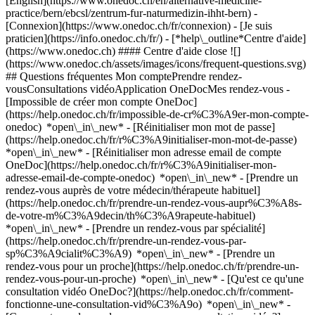
[English](https://www.onedoc.ch/en/alternative-medicine-
practice/bern/ebcsl/zentrum-fur-naturmedizin-ihht-bern)
-
[Connexion](https://www.onedoc.ch/fr/connexion) - [Je suis
praticien](https://info.onedoc.ch/fr/)
- [*help\_outline*Centre d'aide]
(https://www.onedoc.ch) #### Centre d'aide close ![]
(https://www.onedoc.ch/assets/images/icons/frequent-questions.svg)
## Questions fréquentes Mon comptePrendre rendez-
vousConsultations vidéoApplication OneDocMes rendez-vous -
[Impossible de créer mon compte OneDoc]
(https://help.onedoc.ch/fr/impossible-de-cr%C3%A9er-mon-compte-
onedoc) *open\_in\_new* - [Réinitialiser mon mot de passe]
(https://help.onedoc.ch/fr/r%C3%A9initialiser-mon-mot-de-passe)
*open\_in\_new* - [Réinitialiser mon adresse email de compte
OneDoc](https://help.onedoc.ch/fr/r%C3%A9initialiser-mon-
adresse-email-de-compte-onedoc) *open\_in\_new*
- [Prendre un
rendez-vous auprès de votre médecin/thérapeute habituel]
(https://help.onedoc.ch/fr/prendre-un-rendez-vous-aupr%C3%A8s-
de-votre-m%C3%A9decin/th%C3%A9rapeute-habituel)
*open\_in\_new* - [Prendre un rendez-vous par spécialité]
(https://help.onedoc.ch/fr/prendre-un-rendez-vous-par-
sp%C3%A9cialit%C3%A9) *open\_in\_new* - [Prendre un
rendez-vous pour un proche](https://help.onedoc.ch/fr/prendre-un-
rendez-vous-pour-un-proche) *open\_in\_new*
- [Qu'est ce qu'une
consultation vidéo OneDoc?](https://help.onedoc.ch/fr/comment-
fonctionne-une-consultation-vid%C3%A9o) *open\_in\_new* -