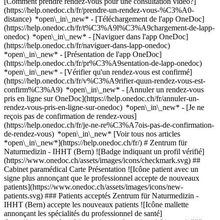
[Comment prendre rendez-vous pour une consultation vidéo?]
(https://help.onedoc.ch/fr/prendre-un-rendez-vous-%C3%A0-
distance) *open\_in\_new*
- [Téléchargement de l'app OneDoc]
(https://help.onedoc.ch/fr/t%C3%A9l%C3%A9chargement-de-lapp-
onedoc) *open\_in\_new* - [Naviguer dans l'app OneDoc]
(https://help.onedoc.ch/fr/naviguer-dans-lapp-onedoc)
*open\_in\_new* - [Présentation de l'app OneDoc]
(https://help.onedoc.ch/fr/pr%C3%A9sentation-de-lapp-onedoc)
*open\_in\_new*
- [Vérifier qu'un rendez-vous est confirmé](https://help.onedoc.ch/fr/v%C3%A9rifier-quun-rendez-vous-est-confirm%C3%A9) *open\_in\_new* - [Annuler un rendez-vous pris en ligne sur OneDoc](https://help.onedoc.ch/fr/annuler-un-rendez-vous-pris-en-ligne-sur-onedoc) *open\_in\_new* - [Je ne reçois pas de confirmation de rendez-vous](https://help.onedoc.ch/fr/je-ne-re%C3%A7ois-pas-de-confirmation-de-rendez-vous) *open\_in\_new* [Voir tous nos articles *open\_in\_new*](https://help.onedoc.ch/fr/) # Zentrum für Naturmedizin - IHHT (Bern) ![Badge indiquant un profil vérifié](https://www.onedoc.ch/assets/images/icons/checkmark.svg) ## Cabinet paramédical Carte Présentation ![Icône patient avec un signe plus annonçant que le professionnel accepte de nouveaux patients](https://www.onedoc.ch/assets/images/icons/new-patients.svg) ### Patients acceptés Zentrum für Naturmedizin - IHHT (Bern) accepte les nouveaux patients ![Icône mallette annonçant les spécialités du professionnel de santé](https://www.onedoc.ch/assets/images/icons/specialties.svg) ### Spécialités Hydrothérapie du côlon Naturopathie MCO/TEN Prestations MPA Thérapie craniosacrale [*arrow\_drop\_down*Voir plus](https://www.onedoc.ch) ![Marqueur annonçant la carte et les informations d’accès du cabinet](https://www.onedoc.ch/assets/images/icons/map.svg) ### Carte et informations d'accès #### Zentrum für Naturmedizin - IHHT (Bern) Aarbergergasse 21 3011 Berne #### Horaire d'ouverture Actuellement fermé - Ouvre vendredi à 08:00 *expand\_more* Lundi: 08:00 - 17:30 Mardi: 08:00 - 20:00 Mercredi: 08:00 - 20:00 Jeudi: 08:00 - 17:30 Vendredi: 08:00 - 17:30 Samedi: 09:00 - 15:00 Dimanche: Fermé #### Zentrum für Naturmedizin [Nos domaines de spécialisation](https://www.onedoc.ch/fr/centres-medicaux/gc7a/zentrum-fur-naturmedizin "Nos domaines de spécialisation - Zentrum für Naturmedizin") #### Site web [Voir le site *open\_in\_new*](https://www.zentrum-naturmedizin.ch/) ![Icône document annonçant la présentation de l’établissement](https://www.onedoc.ch/assets/images/icons/presentation.svg) ### Présentation de l'établissement ## Respirer à fond contre la fatigue et l'épuisement L'entraînement par intervalles en hypoxie-hyperoxie (IHHT) est une méthode efficace pour améliorer durablement la santé physique et mentale. Grâce à l'entraînement cellulaire, les performances des cellules et, par conséquent, de l'ensemble du corps sont augmentées. L'IHHT a un effet particulièrement positif sur la fatigue, l'épuisement, le syndrome de fatigue chronique, le syndrome de Long-Covid, le burnout, les problèmes cardio-vasculaires, les déficiences immunitaires et les maladies pulmonaires. ## Comment fonctionne l'IHHT L'IHHT agit au niveau cellulaire du corps en ciblant les mitochondries. Les mitochondries sont présentes des centaines de milliers de fois dans nos cellules : Elles sont leurs fournisseurs d'énergie et s'assurent que les cellules remplissent correctement leur fonction. Des mitochondries saines sont donc essentielles à l'équilibre énergétique global, à la santé et à la performance de notre corps. L'IHHT permet de détruire les mitochondries endommagées et de stimuler la multiplication des mitochondries saines. L'élément central d'un traitement par IHHT est l'oxygène : un traitement intermittent à l'oxygène est effectué par le biais d'un masque respiratoire. Cela signifie que l'organisme reçoit de l'air respirable avec différentes teneurs en oxygène. On alterne ainsi entre un excès d'oxygène (hypoéroxie) et un manque d'oxygène (hypoxie). Les cellules tentent d'équilibrer ces phases de stimulation - et stimulent ainsi la mort des mitochondries endommagées et l'apparition de nouvelles mitochondries saines. L'effet d'assainissement des cellules est similaire à celui d'un entraînement en altitude. ## Ce que fait l'IHHT Des mitochondries performantes signifient un corps performant. L'IHHT a de nombreux niveaux d'action. En 2019, le prix Nobel de médecine a été décerné pour la recherche sur l'hypoxie. - Les performances physiques et mentales sont augmentées. - Le système immunitaire est renforcé. - La performance du cœur et des vaisseaux (système cardiovasculaire) est augmentée. - Le métabolisme énergétique est optimisé. - Le système nerveux végétatif (SNV) est équilibré. - La qualité du sommeil et la résistance au stress sont améliorées. - La circulation sanguine dans les organes est favorisée. - Le métabolisme des graisses est accéléré et la combustion des graisses est stimulée. Cette liste n'est pas exhaustive. Des rapports d'expérience témoignent de vastes effets positifs de l'IHHT sur la santé physique et mentale. Pour en savoir plus sur l'attribution du prix Nobel de médecine à l'IHHT, consultez [cet article du magazine Spektrum](https://www.zentrum-naturmedizin.ch/_files/ugd/dea4cf_63d5401e0bc246659a7332eba134b6cb.pdf). ## À qui s'adresse l'IHHT ? Grâce à son effet global sur la santé physique, l'IHHT a un large champ d'application : l'entraînement cellulaire donne des résultats particulièrement positifs en cas de symptômes d'épuisement et de fatigue, provoqués par exemple par le syndrome de Long-Covid, le burnout, la dépression ou le syndrome de fatigue chronique (CFS). Elle est également recommandée pour les problèmes cardiovasculaires, l'immunodéficience et les maladies pulmonaires (y compris l'asthme et la BPCO). Parallèlement, l'IHHT est très populaire dans les sports de compétition en raison de sa similitude avec les effets de l'entraînement en altitude. En outre, l'expérience montre que les traitements IHHT offrent un soutien important pour les maladies chroniques, le diabète de type II, les problèmes de peau ou vasculaires, les migraines et les maux de tête, la maladie de Lyme, le TDAH et les troubles liés aux muscles, aux os et aux tissus ainsi qu'aux organes digestifs, aux reins et à la vessie. Souvent, de fortes améliorations sont ressenties après seulement cinq ou six séances. ## Comment se déroule un traitement IHHT Un entretien approfondi constitue la base du début de votre traitement par IHHT. Nous discutons de votre état de santé, des mesures complémentaires possibles comme la prise de substances vitales et analysons les réactions de votre corps au cours d'un premier traitement à l'aide de la mesure de la variabilité du rythme cardiaque. Cela permet de viser une thérapie entièrement personnalisée avec des résultats optimaux. De même, nous définissons les rendez-vous de suivi. Nous recommandons au moins 10 séances d'IHHT. Pendant le traitement, vous êtes allongé sur un fauteuil confortable et vous inspirez et expirez calmement à l'aide d'un masque respiratoire spécial. L'entraînement cellulaire dure environ 50 minutes. Important : il est interdit de consommer de l'alcool ou des antioxydants tels que la vitamine C ou des produits contenant des OPC au moins 8 heures avant et après l'IHHT. ## Ce que coûte l'IHHT Avec un traitement IHHT, vous faites beaucoup de bien à votre santé. Choisissez parmi les différentes possibilités celle qui correspond le mieux à vos besoins en matière de santé. Nous nous ferons un plaisir de vous conseiller par téléphone. __Traitement individuel. Masque inclus - CHF 110__ Un traitement unique est approprié pour essayer l'IHHT. Veuillez noter que vous remarquerez à peine les effets de l'entraînement des cellules à l'oxygène lors de la première séance. Le traitement déclenche le renouvellement des mitochondries. Il est nécessaire de suivre un traitement régulier pour en ressentir les effets. Nous recommandons de faire au moins dix séances. Souvent, les patients constatent des améliorations après cinq ou six séances. __10 traitements IHHT. Masque inclus - CHF 985__ Convient si vous voulez vous attaquer à un problème de santé et si vous souhaitez gagner en vitalité. Nous recommandons en principe au moins dix séances pour consolider les effets positifs de l'IHHT. Un masque personnel est inclus. __20 séances IHHT. Masque inclus - CHF 1690__ Convient pour profiter au maximum et le plus durablement possible des effets de la thérapie IHHT. Pour obtenir les meilleurs résultats possibles, nous recommandons des séances régulières. Un masque personnel est inclus. __Traitement IHHT à long terme : 50 séances IHHT. Masque inclus - CHF 3475__ Pour bénéficier au maximum et à long terme des effets de l'entraînement cellulaire à l'oxygène IHHT, les mitochondries sont renouvelées et renforcées pendant six mois lors des traitements réguliers (idéalement deux séances par semaine). Un masque personnalisé est inclus. __Traitement Long-Covid : au moins 2 séances IHHT par semaine. Masque inclus - CHF 890 par mois.__ L'expérience montre que : L'IHHT aide les personnes atteintes de Long Covid ! L'entraînement cellulaire IHHT permet une amélioration durable de votre état de santé : il atténue les symptômes d'épuisement et redonne de la vitalité. Pour obtenir les effets positifs le plus rapidement possible, le forfait comprend au moins deux et jusqu'à trois entraînements IHHT hebdomadaires. Veuillez vérifier la prise en charge avec votre assurance complémentaire. [*arrow\_drop\_down*Voir plus](https://www.onedoc.ch) [](https://assets.onedoc.ch/images/entities/c61de77b099e7ad07813f4643bdee293f49f4766a5db99c4294cceee679d8438.png)[![Zentrum für Naturmedizin - IHHT (Bern), cabinet paramédical à Berne](https://assets.onedoc.ch/images/entities/01b69fb636e38a61b0b064ffb64a3a4bfdcd7e4f9cc07c7c84df9f15d82aa7ad-small.jpg "Zentrum für Naturmedizin - IHHT (Bern), cabinet paramédical à Berne")](https://assets.onedoc.ch/images/entities/01b69fb636e38a61b0b064ffb64a3a4bfdcd7e4f9cc07c7c84df9f15d82aa7ad.jpg)[![Zentrum für Naturmedizin - IHHT (Bern), cabinet paramédical à Berne](https://assets.onedoc.ch/images/entities/2b8010dc2aed56e6572ff8932f119c4ad432d2d1a29c1b6b16d2a0dd39731c9c-small.jpg "Zentrum für Naturmedizin - IHHT (Bern), cabinet paramédical à Berne")](https://assets.onedoc.ch/images/entities/2