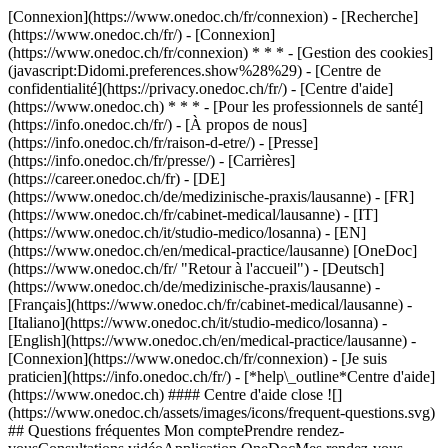
[Connexion](https://www.onedoc.ch/fr/connexion) - [Recherche]
(https://www.onedoc.ch/fr/) - [Connexion]
(https://www.onedoc.ch/fr/connexion) * * * - [Gestion des cookies]
(javascript:Didomi.preferences.show%28%29) - [Centre de
confidentialité](https://privacy.onedoc.ch/fr/) - [Centre d'aide]
(https://www.onedoc.ch) * * * - [Pour les professionnels de santé]
(https://info.onedoc.ch/fr/) - [À propos de nous]
(https://info.onedoc.ch/fr/raison-d-etre/) - [Presse]
(https://info.onedoc.ch/fr/presse/) - [Carrières]
(https://career.onedoc.ch/fr)
- [DE]
(https://www.onedoc.ch/de/medizinische-praxis/lausanne) - [FR]
(https://www.onedoc.ch/fr/cabinet-medical/lausanne) - [IT]
(https://www.onedoc.ch/it/studio-medico/losanna) - [EN]
(https://www.onedoc.ch/en/medical-practice/lausanne) [OneDoc]
(https://www.onedoc.ch/fr/ "Retour à l'accueil") - [Deutsch]
(https://www.onedoc.ch/de/medizinische-praxis/lausanne) -
[Français](https://www.onedoc.ch/fr/cabinet-medical/lausanne) -
[Italiano](https://www.onedoc.ch/it/studio-medico/losanna) -
[English](https://www.onedoc.ch/en/medical-practice/lausanne)
-
[Connexion](https://www.onedoc.ch/fr/connexion) - [Je suis
praticien](https://info.onedoc.ch/fr/)
- [*help\_outline*Centre d'aide]
(https://www.onedoc.ch) #### Centre d'aide close ![]
(https://www.onedoc.ch/assets/images/icons/frequent-questions.svg)
## Questions fréquentes Mon comptePrendre rendez-