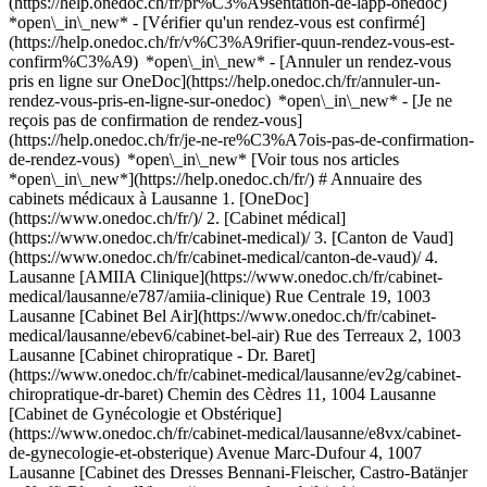
(https://help.onedoc.ch/fr/pr%C3%A9sentation-de-lapp-onedoc)
*open\_in\_new*
- [Vérifier qu'un rendez-vous est confirmé](https://help.onedoc.ch/fr/v%C3%A9rifier-quun-rendez-vous-est-confirm%C3%A9) *open\_in\_new* - [Annuler un rendez-vous pris en ligne sur OneDoc](https://help.onedoc.ch/fr/annuler-un-rendez-vous-pris-en-ligne-sur-onedoc) *open\_in\_new* - [Je ne reçois pas de confirmation de rendez-vous](https://help.onedoc.ch/fr/je-ne-re%C3%A7ois-pas-de-confirmation-de-rendez-vous) *open\_in\_new* [Voir tous nos articles *open\_in\_new*](https://help.onedoc.ch/fr/) # Annuaire des cabinets médicaux à Lausanne 1. [OneDoc](https://www.onedoc.ch/fr/)/ 2. [Cabinet médical](https://www.onedoc.ch/fr/cabinet-medical)/ 3. [Canton de Vaud](https://www.onedoc.ch/fr/cabinet-medical/canton-de-vaud)/ 4. Lausanne [AMIIA Clinique](https://www.onedoc.ch/fr/cabinet-medical/lausanne/e787/amiia-clinique) Rue Centrale 19, 1003 Lausanne [Cabinet Bel Air](https://www.onedoc.ch/fr/cabinet-medical/lausanne/ebev6/cabinet-bel-air) Rue des Terreaux 2, 1003 Lausanne [Cabinet chiropratique - Dr. Baret](https://www.onedoc.ch/fr/cabinet-medical/lausanne/ev2g/cabinet-chiropratique-dr-baret) Chemin des Cèdres 11, 1004 Lausanne [Cabinet de Gynécologie et Obstérique](https://www.onedoc.ch/fr/cabinet-medical/lausanne/e8vx/cabinet-de-gynecologie-et-obsterique) Avenue Marc-Dufour 4, 1007 Lausanne [Cabinet des Dresses Bennani-Fleischer, Castro-Batänjer et Koffi-Blanchard](https://www.onedoc.ch/fr/cabinet-medical/lausanne/eb5h/cabinet-des-dresses-bennani-fleischer-castro-batanjer-et-koffi-blanchard) Place Benjamin-Constant 2, 1003 Lausanne [Cabinet Dr. Aeby François](https://www.onedoc.ch/fr/cabinet-medical/lausanne/ecgw/cabinet-dr-aeby-francois) Avenue de la Gare 5, 1003 Lausanne [Cabinet Dr. Aeschbach Thomas](https://www.onedoc.ch/fr/cabinet-medical/lausanne/ecd5/cabinet-dr-aeschbach-thomas) Avenue du Servan 2, 1006 Lausanne [Cabinet Dr. Albrecht Guignard Anaïs Delphine](https://www.onedoc.ch/fr/cabinet-medical/lausanne/ebzt/cabinet-dr-albrecht-guignard-anais-delphine) Chemin du Frêne 11, 1004 Lausanne [Cabinet Dr. Al Chab Ebtisam](https://www.onedoc.ch/fr/cabinet-medical/lausanne/evkq/cabinet-dr-al-chab-ebtisam) Rue Pré-du-Marché 23, 1004 Lausanne [Cabinet Dr. Allak Nadia | Psychiatre psychothérapeute FMH](https://www.onedoc.ch/fr/cabinet-medical/lausanne/ecsr/cabinet-dr-allak-nadia-psychiatre-psychotherapeute-fmh) Avenue Louis-Ruchonnet 11, 1003 Lausanne [Cabinet Dr. Altwegg-Denoréaz Eve-Luce](https://www.onedoc.ch/fr/cabinet-medical/lausanne/eck4/cabinet-dr-altwegg-denoreaz-eve-luce) Chemin du Devin 47D, 1012 Lausanne [Cabinet Dr. Antille Marc-Antoine](https://www.onedoc.ch/fr/cabinet-medical/lausanne/ecbf/cabinet-dr-antille-marc-antoine) Rue Marterey 1, 1005 Lausanne [Cabinet Dr. Arza Alejandro](https://www.onedoc.ch/fr/cabinet-medical/lausanne/ev0j/cabinet-dr-arza-alejandro) Avenue Marc Dufour 4, 1007 Lausanne [Cabinet Dr. Augiey Marc](https://www.onedoc.ch/fr/cabinet-medical/lausanne/ev1g/cabinet-dr-augiey-marc) Chemin de Boissonet 34, 1010 Lausanne [Cabinet Dr. Azam Ahmad-Zalmaï](https://www.onedoc.ch/fr/cabinet-medical/lausanne/eb1u/cabinet-dr-azam-ahmad-zalmai) Place de la Gare 4, 1003 Lausanne [Cabinet Dr. Bader Michel](https://www.onedoc.ch/fr/cabinet-medical/lausanne/ev1k/cabinet-dr-bader-michel) Avenue de Solange 2, 1006 Lausanne [Cabinet Dr. Bally Daniel](https://www.onedoc.ch/fr/cabinet-medical/lausanne/ecl7/cabinet-dr-bally-daniel) Avenue Victor-Ruffy 6, 1012 Lausanne [Cabinet Dr. Barbier Lore Ghislaine](https://www.onedoc.ch/fr/cabinet-medical/lausanne/eb8n/cabinet-dr-barbier-lore-ghislaine) Avenue du Tribunal-Fédéral 2, 1005 Lausanne [Cabinet Dr. Basti Ali](https://www.onedoc.ch/fr/cabinet-medical/lausanne/evg/cabinet-dr-basti-ali) Chemin de Rovéréaz 5, 1012 Lausanne [Cabinet Dr. Bauquis Olivier-François](https://www.onedoc.ch/fr/cabinet-medical/lausanne/evm9/cabinet-dr-bauquis-olivier-francois) Rue Caroline 1, 1003 Lausanne [Cabinet Dr. Bdeir Ibanez Tarek](https://www.onedoc.ch/fr/cabinet-medical/lausanne/ev3c/cabinet-dr-bdeir-ibanez-tarek) Place Chauderon 24, 1003 Lausanne [Cabinet Dr. Béguin Pagni Anne-Catherine](https://www.onedoc.ch/fr/cabinet-medical/lausanne/ebzn/cabinet-dr-beguin-pagni-anne-catherine) Rue du Midi 2, 1003 Lausanne [Cabinet Dr. Belleux Nicolas](https://www.onedoc.ch/fr/cabinet-medical/lausanne/ecj9/cabinet-dr-belleux-nicolas) Rue du Midi 2, 1003 Lausanne [Cabinet Dr. Benmebarek Messaoud](https://www.onedoc.ch/fr/cabinet-medical/lausanne/evtd/cabinet-dr-benmebarek-messaoud) Rue Adrien-Pichard 9, 1003 Lausanne [Cabinet Dr. Berger Alexandre](https://www.onedoc.ch/fr/cabinet-medical/lausanne/eyam/cabinet-dr-berger-alexandre) Avenue Jomini 8, 1004 Lausanne [Cabinet Dr. Berney Christine](https://www.onedoc.ch/fr/cabinet-medical/lausanne/eb2p/cabinet-dr-berney-christine) Avenue de la Gare 6, 1003 Lausanne [Cabinet Dr. Berney Pascal](https://www.onedoc.ch/fr/cabinet-medical/lausanne/ecx3/cabinet-dr-berney-pascal) Chemin de Rovéréaz 5, 1012 Lausanne [Cabinet Dr. Bettex Sophie](https://www.onedoc.ch/fr/cabinet-medical/lausanne/eb9m/cabinet-dr-bettex-sophie) Rue Charles-Monnard 6, 1003 Lausanne [Cabinet Dr. Biayi Kamanda](https://www.onedoc.ch/fr/cabinet-medical/lausanne/ecct/cabinet-dr-biayi-kamanda) Avenue Georgette 8, 1003 Lausanne [Cabinet Dr. Bilancioni Romain](https://www.onedoc.ch/fr/cabinet-medical/lausanne/ectw/cabinet-dr-bilancioni-romain) Rue de Bourg 6, 1003 Lausanne [Cabinet Dr. Blanc Catherine](https://www.onedoc.ch/fr/cabinet-medical/lausanne/eyal/cabinet-dr-blanc-catherine) Rue du Bugnon 46, 1011 Lausanne [Cabinet Dr. Blanchard Alec](https://www.onedoc.ch/fr/cabinet-medical/lausanne/ecrn/cabinet-dr-blanchard-alec) Avenue Vinet 28, 1004 Lausanne [Cabinet Dr. Blanchard Jacques](https://www.onedoc.ch/fr/cabinet-medical/lausanne/ecz7/cabinet-dr-blanchard-jacques) Avenue de Rumine 38, 1005 Lausanne [Cabinet Dr. Blanco José-Luis](https://www.onedoc.ch/fr/cabinet-medical/lausanne/evwf/cabinet-dr-blanco-jose-luis) Route de Chavannes 211, 1007 Lausanne [Cabinet Dr. Bonard Olivier](https://www.onedoc.ch/fr/cabinet-medical/lausanne/eb2h/cabinet-dr-bonard-olivier) Rue Caroline 7, 1003 Lausanne [Cabinet Dr. Borloz Stéphane](https://www.onedoc.ch/fr/cabinet-medical/lausanne/evws/cabinet-dr-borloz-stephane) Avenue du Servan 10, 1006 Lausanne [Cabinet Dr. Bossy Raymond](https://www.onedoc.ch/fr/cabinet-medical/lausanne/evwv/cabinet-dr-bossy-raymond) Chemin de la Prairie 5E, 1007 Lausanne [Cabinet Dr. Bracher Philippe](https://www.onedoc.ch/fr/cabinet-medical/lausanne/ebx9/cabinet-dr-bracher-philippe) Chemin de la Fauvette 4, 1012 Lausanne [Cabinet Dr. Brahier Catherine](https://www.onedoc.ch/fr/cabinet-medical/lausanne/ecu1/cabinet-dr-brahier-catherine) Rue du Midi 2, 1003 Lausanne [Cabinet Dr. Brinken Jens](https://www.onedoc.ch/fr/cabinet-medical/lausanne/ecqj/cabinet-dr-brinken-jens) Avenue de la Gare 36, 1003 Lausanne [Cabinet Dr. Brugger Mishal](https://www.onedoc.ch/fr/cabinet-medical/lausanne/evwz/cabinet-dr-brugger-mishal) Chemin des Allinges 16, 1006 Lausanne [Cabinet Dr. Bryois Eva](https://www.onedoc.ch/fr/cabinet-medical/lausanne/eczb/cabinet-dr-bryois-eva) Chemin de Bellevue 26, 1005 Lausanne [Cabinet Dr. Burger Alexis](https://www.onedoc.ch/fr/cabinet-medical/lausanne/ecru/cabinet-dr-burger-alexis) Avenue de Solange 2, 1006 Lausanne [Cabinet Dr. Burger Heiner](https://www.onedoc.ch/fr/cabinet-medical/lausanne/ecwt/cabinet-dr-burger-heiner) Boulevard de Grancy 12, 1006 Lausanne [Cabinet Dr. Burri Bernard](https://www.onedoc.ch/fr/cabinet-medical/lausanne/ecmu/cabinet-dr-burri-bernard) Avenue Alexandre-Vinet 28, 1004 Lausanne [Cabinet Dr. Cagli Pierre](https://www.onedoc.ch/fr/cabinet-medical/lausanne/ecua/cabinet-dr-cagli-pierre) Avenue de Rumine 4, 1005 Lausanne [Cabinet Dr. Cajot-Ricci Angela](https://www.onedoc.ch/fr/cabinet-medical/lausanne/ebz6/cabinet-dr-cajot-ricci-angela) Avenue de la Gare 5, 1003 Lausanne [Cabinet Dr. Calderari Fabien](https://www.onedoc.ch/fr/cabinet-medical/lausanne/evxf/cabinet-dr-calderari-fabien) Chemin des Allinges 10, 1006 Lausanne [Cabinet Dr. Calmes Jean-Marie](https://www.onedoc.ch/fr/cabinet-medical/lausanne/ecp6/cabinet-dr-calmes-jean-marie) Avenue de Mon-Repos 14, 1005 Lausanne [Cabinet Dr. Chautems Claire](https://www.onedoc.ch/fr/cabinet-medical/lausanne/ecwl/cabinet-dr-chautems-claire) Rue de la Pontaise 40, 1018 Lausanne [Cabinet Dr. Chollet-Rivier Madeleine](https://www.onedoc.ch/fr/cabinet-medical/lausanne/evj5/cabinet-dr-chollet-rivier-madeleine) Rue du Bugnon 46, 1011 Lausanne [Cabinet Dr. Chollet Vincent](https://www.onedoc.ch/fr/cabinet-medical/lausanne/ecs5/cabinet-dr-chollet-vincent) Avenue du Servan 10, 1006 Lausanne [Cabinet Dr. Chouchena Olivier](https://www.onedoc.ch/fr/cabinet-medical/lausanne/eb2m/cabinet-dr-chouchena-olivier) Chemin du Moléson 4, 1012 Lausanne [Cabinet Dr. Choudja Ouabo Eric](https://www.onedoc.ch/fr/cabinet-medical/lausanne/evxz/cabinet-dr-choudja-ouabo-eric) Chemin des Croix-Rouges 2, 1007 Lausanne [Cabinet Dr. Christinet Vanessa](https://www.onedoc.ch/fr/cabinet-medical/lausanne/evj6/cabinet-dr-christinet-vanessa) Rue du Pont 22, 1003 Lausanne [Cabinet Dr. Chuard François](https://www.onedoc.ch/fr/cabinet-medical/lausanne/ecgj/cabinet-dr-chuard-francois) Avenue de Morges 68, 1004 Lausanne [Cabinet Dr. Ciusani Elio](https://www.onedoc.ch/fr/cabinet-medical/lausanne/eb4g/cabinet-dr-ciusani-elio) Avenue Tissot 2, 1006 Lausanne [Cabinet Dr. Coman Adrian](https://www.onedoc.ch/fr/cabinet-medical/lausanne/eceh/cabinet-dr-coman-adrian) Rue du Petit-Chêne 18TER, 1003 Lausanne [Cabinet Dr. Contesse Vivien](https://www.onedoc.ch/fr/cabinet-medical/lausanne/evx8/cabinet-dr-contesse-vivien) Avenue de la Gare 6, 1003 Lausanne [Cabinet Dr. Cuttat Jean-François](https://www.onedoc.ch/fr/cabinet-medical/lausanne/ecqn/cabinet-dr-cuttat-jean-francois) Chemin des Croix-Rouges 9, 1007 Lausanne [