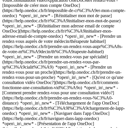
vousConsultations vidéoApplication OneDocMes rendez-vous -
[Impossible de créer mon compte OneDoc]
(https://help.onedoc.ch/fr/impossible-de-cr%C3%A9er-mon-compte-
onedoc) *open\_in\_new* - [Réinitialiser mon mot de passe]
(https://help.onedoc.ch/fr/r%C3%A9initialiser-mon-mot-de-passe)
*open\_in\_new* - [Réinitialiser mon adresse email de compte
OneDoc](https://help.onedoc.ch/fr/r%C3%A9initialiser-mon-
adresse-email-de-compte-onedoc) *open\_in\_new*
- [Prendre un
rendez-vous auprès de votre médecin/thérapeute habituel]
(https://help.onedoc.ch/fr/prendre-un-rendez-vous-aupr%C3%A8s-
de-votre-m%C3%A9decin/th%C3%A9rapeute-habituel)
*open\_in\_new* - [Prendre un rendez-vous par spécialité]
(https://help.onedoc.ch/fr/prendre-un-rendez-vous-par-
sp%C3%A9cialit%C3%A9) *open\_in\_new* - [Prendre un
rendez-vous pour un proche](https://help.onedoc.ch/fr/prendre-un-
rendez-vous-pour-un-proche) *open\_in\_new*
- [Qu'est ce qu'une
consultation vidéo OneDoc?](https://help.onedoc.ch/fr/comment-
fonctionne-une-consultation-vid%C3%A9o) *open\_in\_new* -
[Comment prendre rendez-vous pour une consultation vidéo?]
(https://help.onedoc.ch/fr/prendre-un-rendez-vous-%C3%A0-
distance) *open\_in\_new*
- [Téléchargement de l'app OneDoc]
(https://help.onedoc.ch/fr/t%C3%A9l%C3%A9chargement-de-lapp-
onedoc) *open\_in\_new* - [Naviguer dans l'app OneDoc]
(https://help.onedoc.ch/fr/naviguer-dans-lapp-onedoc)
*open\_in\_new* - [Présentation de l'app OneDoc]