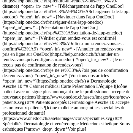
(https://help.onedoc.ch/fr/prendre-un-rendez-vous-%C3%A0-
distance) *open\_in\_new*
- [Téléchargement de l'app OneDoc]
(https://help.onedoc.ch/fr/t%C3%A9l%C3%A9chargement-de-lapp-
onedoc) *open\_in\_new* - [Naviguer dans l'app OneDoc]
(https://help.onedoc.ch/fr/naviguer-dans-lapp-onedoc)
*open\_in\_new* - [Présentation de l'app OneDoc]
(https://help.onedoc.ch/fr/pr%C3%A9sentation-de-lapp-onedoc)
*open\_in\_new*
- [Vérifier qu'un rendez-vous est confirmé](https://help.onedoc.ch/fr/v%C3%A9rifier-quun-rendez-vous-est-confirm%C3%A9) *open\_in\_new* - [Annuler un rendez-vous pris en ligne sur OneDoc](https://help.onedoc.ch/fr/annuler-un-rendez-vous-pris-en-ligne-sur-onedoc) *open\_in\_new* - [Je ne reçois pas de confirmation de rendez-vous](https://help.onedoc.ch/fr/je-ne-re%C3%A7ois-pas-de-confirmation-de-rendez-vous) *open\_in\_new* [Voir tous nos articles *open\_in\_new*](https://help.onedoc.ch/fr/) # Dermatologie Aesche 10 ## Cabinet médical Carte Présentation L'équipe ![Icône patient avec un signe plus annonçant que le professionnel accepte de nouveaux patients](https://www.onedoc.ch/assets/images/icons/new-patients.svg) ### Patients acceptés Dermatologie Aesche 10 accepte les nouveaux patients ![Icône mallette annonçant les spécialités du professionnel de santé](https://www.onedoc.ch/assets/images/icons/specialties.svg) ### Spécialités Dermatologie et vénéréologie Médecine esthétique Soins esthétiques [*arrow\_drop\_down*Voir plus](https://www.onedoc.ch) ![Icône microscope annonçant les expertises dans lesquelles le professionnel est spécialisé](https://www.onedoc.ch/assets/images/icons/expertises.svg) ### Expertises Ablation de kyste Ablation grain de beauté Acné Allergie | AllergoTest | Bilan allergologique Angiome Contrôle grain de beauté Couperose | Rosacée Eczéma Hydrafacial Injection d'acide hyaluronique Injection de plasma riche en plaquettes | PRP | Vampire Lift Laser esthétique Microdermabrasion Microneedling Mésothérapie Peeling Photomodulation | LED Psoriasis Traitement anti-rides Traitement des cicatrices Traitement des taches pigmentaires Épilation lumière pulsée Épilation électrique [*arrow\_drop\_down*Voir plus](https://www.onedoc.ch) ![Marqueur annonçant la carte et les informations d’accès du cabinet](https://www.onedoc.ch/assets/images/icons/map.svg) ### Carte et informations d'accès #### Dermatologie Aesche 10 Aeschengraben 10 4051 Bâle #### Horaire d'ouverture Actuellement fermé - Ouvre jeudi à 07:00 *expand\_more* Lundi: 07:00 - 17:00 Mardi: 13:00 - 20:00 Mercredi: 07:00 - 17:00 Jeudi: 07:00 - 12:00 Vendredi: 07:00 - 17:00 Samedi: Fermé Dimanche: Fermé ![Icône document annonçant la présentation de l’établissement](https://www.onedoc.ch/assets/images/icons/presentation.svg) ### Présentation de l'établissement __Dermatologie Aesche 10__, __cabinet médical__ à Bâle, vous reçoit sur rendez-vous. - __Martin Schermesser__ est spécialiste en __dermatologie et vénéréologie__ Pour plus d'informations et pour prendre rendez-vous, composez le [061 271 74 84](tel:+41612717484). [](https://assets.onedoc.ch/images/entities/8dddddaafb45f34fa154988984a2b69101e9deb580610e849ae37401b1e93d17.png)[![Dermatologie Aesche 10, cabinet médical à Bâle](https://assets.onedoc.ch/images/entities/bdb4d750be88b5dbcd0062620bb4d166b5f21033391d32cf62a60dd6259ee8fd-small.jpg "Dermatologie Aesche 10, cabinet médical à Bâle")](https://assets.onedoc.ch/images/entities/bdb4d750be88b5dbcd0062620bb4d166b5f21033391d32cf62a60dd6259ee8fd.jpg)[![Dermatologie Aesche 10, cabinet médical à Bâle](https://assets.onedoc.ch/images/entities/da3f45876caa5d2ec2f6886269464fde856db7189ee2a4b686ac4c1103ee68aa-small.jpg "Dermatologie Aesche 10, cabinet médical à Bâle")](https://assets.onedoc.ch/images/entities/da3f45876caa5d2ec2f6886269464fde856db7189ee2a4b686ac4c1103ee68aa.jpg)[![Dermatologie Aesche 10, cabinet médical à Bâle](https://assets.onedoc.ch/images/entities/76e93315b62cb987e096932472e12f120891a1f9ca539142a67438b4e82bc2dd-small.jpg "Dermatologie Aesche 10, cabinet médical à Bâle")](https://assets.onedoc.ch/images/entities/76e93315b62cb987e096932472e12f120891a1f9ca539142a67438b4e82bc2dd.jpg)[![Dermatologie Aesche 10, cabinet médical à Bâle](https://assets.onedoc.ch/images/entities/cb535bb41ce642218cefb08cb83769e16ad01154ccc2cc0061c345dbb05fea0f-small.jpg "Dermatologie Aesche 10, cabinet médical à Bâle")](https://assets.onedoc.ch/images/entities/cb535bb41ce642218cefb08cb83769e16ad01154ccc2cc0061c345dbb05fea0f.jpg) ![Icône groupe de personnes annonçant la liste des professionnels de santé de l’établissement](https://www.onedoc.ch/assets/images/icons/team.svg) ### L'équipe Dermatologue [![Martin Schermesser, dermatologue à Bâle](https://assets.onedoc.ch/images/users/1d5c7148a8d6e769570a9cf528d7520a41efec8f761a4f1a298f6039cff5287e-small.jpg "Martin Schermesser, dermatologue à Bâle") \ __Dr. med. Martin Schermesser__](https://www.onedoc.ch/fr/dermatologue/bale/puqo/dr-med-martin-schermesser) ![Icône bulle de dialogue annonçant la section FAQ](https://www.onedoc.ch/assets/images/icons/faq.svg) ### FAQ *expand\_more* *keyboard\_arrow\_right* ## Quelle est l'adresse de Dermatologie Aesche 10? Dermatologie Aesche 10 reçoit des patients à Aeschengraben 10, 4051 Bâle. * * * *keyboard\_arrow\_right* ## Quels sont les horaires d'ouverture de Dermatologie Aesche 10? Dermatologie Aesche 10 est ouvert: - Le lundi de 07:00 à 17:00 - Le mardi de 13:00 à 20:00 - Le mercredi de 07:00 à 17:00 - Le jeudi de 07:00 à 12:00 - Le vendredi de 07:00 à 17:00 - Le samedi fermé - Le dimanche fermé * * * *keyboard\_arrow\_right* ## Quel est le numéro de téléphone de Dermatologie Aesche 10? Le numéro de téléphone de Dermatologie Aesche 10 est [061 271 74 84](tel:+41612717484). * * * *keyboard\_arrow\_right* ## Quelles sont les spécialités pratiquées au sein de Dermatologie Aesche 10? Dermatologie Aesche 10 propose des consultations en [Dermatologie et vénéréologie](https://www.onedoc.ch/fr/dermatologue/bale), [Médecine esthétique](https://www.onedoc.ch/fr/specialiste-en-medecine-esthetique/bale) et [Soins esthétiques](https://www.onedoc.ch/fr/specialiste-en-soins-esthetiques/bale). * * * *keyboard\_arrow\_right* ## Quelles sont les expertises de Dermatologie Aesche 10? Les expertises de Dermatologie Aesche 10 sont: [Ablation de kyste](https://www.onedoc.ch/fr/ablation-de-kyste/bale), [Ablation grain de beauté](https://www.onedoc.ch/fr/ablation-grain-de-beaute/bale), [Acné](https://www.onedoc.ch/fr/acne/bale), [Allergie | AllergoTest | Bilan allergologique](https://www.onedoc.ch/fr/allergie-allergotest-bilan-allergologique/bale), [Angiome](https://www.onedoc.ch/fr/angiome/bale), [Contrôle grain de beauté](https://www.onedoc.ch/fr/controle-grain-de-beaute/bale), [Couperose | Rosacée](https://www.onedoc.ch/fr/couperose-rosacee/bale), [Eczéma](https://www.onedoc.ch/fr/eczema/bale), [Hydrafacial](https://www.onedoc.ch/fr/hydrafacial/bale), [Injection d'acide hyaluronique](https://www.onedoc.ch/fr/injection-d-acide-hyaluronique/bale), [Injection de plasma riche en plaquettes | PRP | Vampire Lift](https://www.onedoc.ch/fr/injection-de-plasma-riche-en-plaquettes-prp-vampire-lift/bale), [Laser esthétique](https://www.onedoc.ch/fr/laser-esthetique/bale), [Microdermabrasion](https://www.onedoc.ch/fr/microdermabrasion/bale), [Microneedling](https://www.onedoc.ch/fr/microneedling/bale), [Mésothérapie](https://www.onedoc.ch/fr/mesotherapie/bale), [Peeling](https://www.onedoc.ch/fr/peeling/bale), [Photomodulation | LED](https://www.onedoc.ch/fr/photomodulation-led/bale), [Psoriasis](https://www.onedoc.ch/fr/psoriasis/bale), [Traitement anti-rides](https://www.onedoc.ch/fr/traitement-anti-rides/bale), [Traitement des cicatrices](https://www.onedoc.ch/fr/traitement-des-cicatrices/bale), [Traitement des taches pigmentaires](https://www.onedoc.ch/fr/traitement-des-taches-pigmentaires/bale), [Épilation lumière pulsée](https://www.onedoc.ch/fr/epilation-lumiere-pulsee/bale) et [Épilation électrique](https://www.onedoc.ch/fr/epilation-electrique/bale). * * * *keyboard\_arrow\_right* ## Est-ce que Dermatologie Aesche 10 accepte les nouveaux patients? Oui, Dermatologie Aesche 10 accepte les nouveaux patients. Pour prendre rendez-vous, les nouveaux patients peuvent facilement réserver en ligne via OneDoc. * * * *keyboard\_arrow\_right* ## Quelles sont les langues parlées au sein de Dermatologie Aesche 10? Dermatologie Aesche 10 propose des consultations en Allemand, Anglais, Français et Italien. 1. [OneDoc](https://www.onedoc.ch/fr/)/ 2. [Cabinet médical](https://www.onedoc.ch/fr/cabinet-medical)/ 3. [Canton de Bâle-Ville](https://www.onedoc.ch/fr/cabinet-medical/canton-de-bale-ville)/ 4. [Bâle](https://www.onedoc.ch/fr/cabinet-medical/bale)/ 5. Dermatologie Aesche 10 ### Prenez RDV avec Dermatologie Aesche 10 Renseignez les informations suivantes *error\_outline* Oups! *chevron\_left* mer. 05 août *chevron\_right* Voir plus de rendez-vous Aucun professionnel de santé n'accepte actuellement la prise de rendez-vous en ligne. Notre équipe se tient à votre disposition au [061 271 74 84](tel:+41612717484) pour vous aider. Créneau horaire Prendre rendez-vous ### Téléchargez l'app OneDoc Prenez rendez-vous en ligne chez un médecin, un dentiste ou un thérapeute proche de vous en Suisse. L'application OneDoc vous permet de gérer tous vos rendez-vous médicaux depuis votre natel, n'importe où et n'importe quand. ![Code QR redirigeant vers l’App Store ou Google Play pour télécharger l’app OneDoc Patients](https://www.onedoc.ch/assets/images/download-app-qr.jpeg) Scannez le QR code pour télécharger l’application [![Téléchargez notre application sur l'App Store!](https://www.onedoc.ch/assets/images/app-store-badge-fr.svg)](https://apps.apple.com/ch/app/onedoc/id1592376413?l=fr)[![Téléchargez notre application sur le Google Play Store!](https://www.onedoc.ch/assets/images/google-play-badge-fr.png)](https://play.google.com/store/apps/details?id=ch.onedoc.patient&hl=fr-CH) *keyboard\_arrow\_right* ## Recherches associées [Dermatologue à Bâle](https://www.onedoc.ch/fr/dermatologue/bale)[Dermatologue à Olten](https://www.onedoc.ch/fr/dermatologue/olten)[Spécialiste en médecine esthétique à Lenzburg](https://www.onedoc.ch/fr/specialiste-en-medecine-esthetique/lenzburg)[Dermatologue à