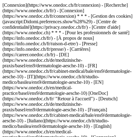
[Connexion](https://www.onedoc.ch/fr/connexion) - [Recherche]
(https://www.onedoc.ch/fr/) - [Connexion]
(https://www.onedoc.ch/fr/connexion) * * * - [Gestion des cookies]
(javascript:Didomi.preferences.show%28%29) - [Centre de
confidentialité](https://privacy.onedoc.ch/fr/) - [Centre d'aide]
(https://www.onedoc.ch) * * * - [Pour les professionnels de santé]
(https://info.onedoc.ch/fr/) - [À propos de nous]
(https://info.onedoc.ch/fr/raison-d-etre/) - [Presse]
(https://info.onedoc.ch/fr/presse/) - [Carrières]
(https://career.onedoc.ch/fr)
- [DE]
(https://www.onedoc.ch/de/medizinische-
praxis/basel/ens9/dermatologie-aesche-10) - [FR]
(https://www.onedoc.ch/fr/cabinet-medical/bale/ens9/dermatologie-
aesche-10) - [IT](https://www.onedoc.ch/it/studio-
medico/basilea/ens9/dermatologie-aesche-10) - [EN]
(https://www.onedoc.ch/en/medical-
practice/basel/ens9/dermatologie-aesche-10) [OneDoc]
(https://www.onedoc.ch/fr/ "Retour à l'accueil") - [Deutsch]
(https://www.onedoc.ch/de/medizinische-
praxis/basel/ens9/dermatologie-aesche-10) - [Français]
(https://www.onedoc.ch/fr/cabinet-medical/bale/ens9/dermatologie-
aesche-10) - [Italiano](https://www.onedoc.ch/it/studio-
medico/basilea/ens9/dermatologie-aesche-10) - [English]
(https://www.onedoc.ch/en/medical-