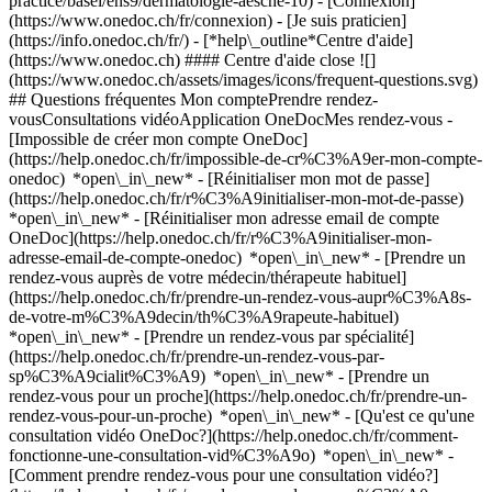
practice/basel/ens9/dermatologie-aesche-10)
- [Connexion]
(https://www.onedoc.ch/fr/connexion) - [Je suis praticien]
(https://info.onedoc.ch/fr/)
- [*help\_outline*Centre d'aide]
(https://www.onedoc.ch) #### Centre d'aide close ![]
(https://www.onedoc.ch/assets/images/icons/frequent-questions.svg)
## Questions fréquentes Mon comptePrendre rendez-
vousConsultations vidéoApplication OneDocMes rendez-vous -
[Impossible de créer mon compte OneDoc]
(https://help.onedoc.ch/fr/impossible-de-cr%C3%A9er-mon-compte-
onedoc) *open\_in\_new* - [Réinitialiser mon mot de passe]
(https://help.onedoc.ch/fr/r%C3%A9initialiser-mon-mot-de-passe)
*open\_in\_new* - [Réinitialiser mon adresse email de compte
OneDoc](https://help.onedoc.ch/fr/r%C3%A9initialiser-mon-
adresse-email-de-compte-onedoc) *open\_in\_new*
- [Prendre un
rendez-vous auprès de votre médecin/thérapeute habituel]
(https://help.onedoc.ch/fr/prendre-un-rendez-vous-aupr%C3%A8s-
de-votre-m%C3%A9decin/th%C3%A9rapeute-habituel)
*open\_in\_new* - [Prendre un rendez-vous par spécialité]
(https://help.onedoc.ch/fr/prendre-un-rendez-vous-par-
sp%C3%A9cialit%C3%A9) *open\_in\_new* - [Prendre un
rendez-vous pour un proche](https://help.onedoc.ch/fr/prendre-un-
rendez-vous-pour-un-proche) *open\_in\_new*
- [Qu'est ce qu'une
consultation vidéo OneDoc?](https://help.onedoc.ch/fr/comment-
fonctionne-une-consultation-vid%C3%A9o) *open\_in\_new* -
[Comment prendre rendez-vous pour une consultation vidéo?]