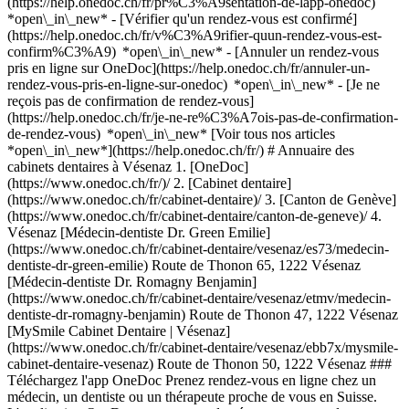
(https://help.onedoc.ch/fr/pr%C3%A9sentation-de-lapp-onedoc)
*open\_in\_new*
- [Vérifier qu'un rendez-vous est confirmé](https://help.onedoc.ch/fr/v%C3%A9rifier-quun-rendez-vous-est-confirm%C3%A9) *open\_in\_new* - [Annuler un rendez-vous pris en ligne sur OneDoc](https://help.onedoc.ch/fr/annuler-un-rendez-vous-pris-en-ligne-sur-onedoc) *open\_in\_new* - [Je ne reçois pas de confirmation de rendez-vous](https://help.onedoc.ch/fr/je-ne-re%C3%A7ois-pas-de-confirmation-de-rendez-vous) *open\_in\_new* [Voir tous nos articles *open\_in\_new*](https://help.onedoc.ch/fr/) # Annuaire des cabinets dentaires à Vésenaz 1. [OneDoc](https://www.onedoc.ch/fr/)/ 2. [Cabinet dentaire](https://www.onedoc.ch/fr/cabinet-dentaire)/ 3. [Canton de Genève](https://www.onedoc.ch/fr/cabinet-dentaire/canton-de-geneve)/ 4. Vésenaz [Médecin-dentiste Dr. Green Emilie](https://www.onedoc.ch/fr/cabinet-dentaire/vesenaz/es73/medecin-dentiste-dr-green-emilie) Route de Thonon 65, 1222 Vésenaz [Médecin-dentiste Dr. Romagny Benjamin](https://www.onedoc.ch/fr/cabinet-dentaire/vesenaz/etmv/medecin-dentiste-dr-romagny-benjamin) Route de Thonon 47, 1222 Vésenaz [MySmile Cabinet Dentaire | Vésenaz](https://www.onedoc.ch/fr/cabinet-dentaire/vesenaz/ebb7x/mysmile-cabinet-dentaire-vesenaz) Route de Thonon 50, 1222 Vésenaz ### Téléchargez l'app OneDoc Prenez rendez-vous en ligne chez un médecin, un dentiste ou un thérapeute proche de vous en Suisse. L'application OneDoc vous permet de gérer tous vos rendez-vous médicaux depuis votre natel, n'importe où et n'importe quand. ![Code QR redirigeant vers l’App Store ou Google Play pour télécharger l’app OneDoc Patients](https://www.onedoc.ch/assets/images/download-app-qr.jpeg) Scannez le QR code pour télécharger l’application [![Téléchargez notre application sur l'App Store!](https://www.onedoc.ch/assets/images/app-store-badge-fr.svg)](https://apps.apple.com/ch/app/onedoc/id1592376413?l=fr)[![Téléchargez notre application sur le Google Play Store!](https://www.onedoc.ch/assets/images/google-play-badge-fr.png)](https://play.google.com/store/apps/details?id=ch.onedoc.patient&hl=fr-CH) *keyboard\_arrow\_right* ## Trouver un spécialiste [Physiothérapeute](https://www.onedoc.ch/fr/physiotherapeute)[Masseur classique](https://www.onedoc.ch/fr/masseur-classique)[Médecin généraliste](https://www.onedoc.ch/fr/medecin-generaliste)[Réflexologue](https://www.onedoc.ch/fr/reflexologue)[Thérapeute en drainage lymphatique](https://www.onedoc.ch/fr/therapeute-en-drainage-lymphatique)[Spécialiste en médecine interne générale](https://www.onedoc.ch/fr/specialiste-en-medecine-interne-generale)[Psychologue](https://www.onedoc.ch/fr/psychologue)[Ostéopathe](https://www.onedoc.ch/fr/osteopathe)[Médecin-dentiste](https://www.onedoc.ch/fr/medecin-dentiste)[Ophtalmologue](https://www.onedoc.ch/fr/ophtalmologue)[Prestations de santé en pharmacie](https://www.onedoc.ch/fr/prestations-de-sante-en-pharmacie)[Acupuncteur](https://www.onedoc.ch/fr/acupuncteur)[Centre de vaccination](https://www.onedoc.ch/fr/centre-de-vaccination)[Gynécologue obstétricien](https://www.onedoc.ch/fr/gynecologue-obstetricien)[Masseur thérapeutique](https://www.onedoc.ch/fr/masseur-therapeutique)[Thérapeute en nutrition MCO](https://www.onedoc.ch/fr/therapeute-en-nutrition-mco)[Thérapeute en hypnose](https://www.onedoc.ch/fr/therapeute-en-hypnose)[Kinésiologue](https://www.onedoc.ch/fr/kinesiologue)[Physiothérapeute du sport](https://www.onedoc.ch/fr/physiotherapeute-du-sport)[Pédiatre](https://www.onedoc.ch/fr/pediatre)[Spécialiste en Médecine Traditionnelle Chinoise (MTC)](https://www.onedoc.ch/fr/specialiste-en-medecine-traditionnelle-chinoise-mtc)[Toutes les spécialités](https://www.onedoc.ch/fr/specialites) *keyboard\_arrow\_right* ## Trouver une expertise [Check-up | bilan de santé](https://www.onedoc.ch/fr/check-up-bilan-de-sante)[Récupération physiothérapeutique du sportif](https://www.onedoc.ch/fr/recuperation-physiotherapeutique-du-sportif)[Thérapie Manuelle](https://www.onedoc.ch/fr/therapie-manuelle)[Rupture du ligament croisé antérieur (LCA) | Déchirure du ligament croisé antérieur (LCA)](https://www.onedoc.ch/fr/rupture-du-ligament-croise-anterieur-lca-dechirure-du-ligament-croise-anterieur-lca)[Suivi du sportif](https://www.onedoc.ch/fr/suivi-du-sportif)[Accompagnement psychologique pour gestion du stress](https://www.onedoc.ch/fr/accompagnement-psychologique-pour-gestion-du-stress)[Examen de la vue](https://www.onedoc.ch/fr/examen-de-la-vue)[Entraînement de l'équilibre](https://www.onedoc.ch/fr/entrainement-de-l-equilibre)[Vaccination encéphalite à tiques (FSME)](https://www.onedoc.ch/fr/vaccination-encephalite-a-tiques-fsme)[Arthrose](https://www.onedoc.ch/fr/arthrose)[Déchirure du ménisque | Rupture du ménisque | Lésion du ménisque](https://www.onedoc.ch/fr/dechirure-du-menisque-rupture-du-menisque-lesion-du-menisque)[Carie](https://www.onedoc.ch/fr/carie)[Bilan postural](https://www.onedoc.ch/fr/bilan-postural)[Vaccination grippe](https://www.onedoc.ch/fr/vaccination-grippe)[Prévention cardio-vasculaire | CardioCheck | CardioTest](https://www.onedoc.ch/fr/prevention-cardio-vasculaire-cardiocheck-cardiotest)[Détartrage](https://www.onedoc.ch/fr/detartrage)[Accompagnement psychologique pour la dépression](https://www.onedoc.ch/fr/accompagnement-psychologique-pour-la-depression)[Allergie | AllergoTest | Bilan allergologique](https://www.onedoc.ch/fr/allergie-allergotest-bilan-allergologique)[Dépistage du diabète](https://www.onedoc.ch/fr/depistage-du-diabete)[Implant dentaire](https://www.onedoc.ch/fr/implant-dentaire)[Rééducation musculo-squelettique](https://www.onedoc.ch/fr/reeducation-musculo-squelettique)[Toutes les expertises](https://www.onedoc.ch/fr/expertises) *keyboard\_arrow\_right* ## Trouver un établissement [Cabinet médical](https://www.onedoc.ch/fr/cabinet-medical)[Centre médical](https://www.onedoc.ch/fr/centre-medical)[Cabinet de groupe](https://www.onedoc.ch/fr/cabinet-de-groupe)[Cabinet dentaire](https://www.onedoc.ch/fr/cabinet-dentaire)[Pharmacie](https://www.onedoc.ch/fr/pharmacie)[Cabinet d'ostéopathie](https://www.onedoc.ch/fr/cabinet-d-osteopathie)[Cabinet de physiothérapie](https://www.onedoc.ch/fr/cabinet-de-physiotherapie)[Groupe médical](https://www.onedoc.ch/fr/groupe-medical)[Clinique dentaire](https://www.onedoc.ch/fr/clinique-dentaire)[Centre de santé](https://www.onedoc.ch/fr/centre-de-sante)[Magasin d'optique](https://www.onedoc.ch/fr/magasin-d-optique)[Centre auditif](https://www.onedoc.ch/fr/centre-auditif)[Clinique privée](https://www.onedoc.ch/fr/clinique-privee)[Hôpital](https://www.onedoc.ch/fr/hopital)[Centre médical et dentaire](https://www.onedoc.ch/fr/centre-medical-et-dentaire)[Maison de santé](https://www.onedoc.ch/fr/maison-de-sante)[Laboratoire d'analyse](https://www.onedoc.ch/fr/laboratoire-d-analyse)[Cabinet paramédical](https://www.onedoc.ch/fr/cabinet-paramedical)[Centre d'imagerie médicale](https://www.onedoc.ch/fr/centre-d-imagerie-medicale) *keyboard\_arrow\_right* ## Spécialités fréquentes [Physiothérapeute à Genève](https://www.onedoc.ch/fr/physiotherapeute/geneve)[Psychologue à Genève](https://www.onedoc.ch/fr/psychologue/geneve)[Physiothérapeute à Lausanne](https://www.onedoc.ch/fr/physiotherapeute/lausanne)[Médecin généraliste à Genève](https://www.onedoc.ch/fr/medecin-generaliste/geneve)[Thérapeute en drainage lymphatique à Genève](https://www.onedoc.ch/fr/therapeute-en-drainage-lymphatique/geneve)[Masseur classique à Genève](https://www.onedoc.ch/fr/masseur-classique/geneve)[Spécialiste en médecine interne générale à Genève](https://www.onedoc.ch/fr/specialiste-en-medecine-interne-generale/geneve)[Réflexologue à Genève](https://www.onedoc.ch/fr/reflexologue/geneve)[Médecin-dentiste à Genève](https://www.onedoc.ch/fr/medecin-dentiste/geneve)[Psychologue à Lausanne](https://www.onedoc.ch/fr/psychologue/lausanne)[Acupuncteur à Genève](https://www.onedoc.ch/fr/acupuncteur/geneve)[Ostéopathe à Lausanne](https://www.onedoc.ch/fr/osteopathe/lausanne)[Masseur classique à Lausanne](https://www.onedoc.ch/fr/masseur-classique/lausanne)[Médecin généraliste à Lausanne](https://www.onedoc.ch/fr/medecin-generaliste/lausanne)[Spécialiste en Médecine Traditionnelle Chinoise (MTC) à Genève](https://www.onedoc.ch/fr/specialiste-en-medecine-traditionnelle-chinoise-mtc/geneve)[Physiothérapeute du sport à Genève](https://www.onedoc.ch/fr/physiotherapeute-du-sport/geneve)[Gynécologue obstétricien à Genève](https://www.onedoc.ch/fr/gynecologue-obstetricien/geneve)[Masseur thérapeutique à Genève](https://www.onedoc.ch/fr/masseur-therapeutique/geneve)[Ostéopathe à Genève](https://www.onedoc.ch/fr/osteopathe/geneve)[Thérapeute en nutrition MCO à Genève](https://www.onedoc.ch/fr/therapeute-en-nutrition-mco/geneve)[Psychothérapeute à Genève](https://www.onedoc.ch/fr/psychotherapeute/geneve) *keyboard\_arrow\_right* ## Expertises fréquentes [Récupération physiothérapeutique du sportif à Genève](https://www.onedoc.ch/fr/recuperation-physiotherapeutique-du-sportif/geneve)[Suivi du sportif à Genève](https://www.onedoc.ch/fr/suivi-du-sportif/geneve)[Thérapie Manuelle à Genève](https://www.onedoc.ch/fr/therapie-manuelle/geneve)[Rupture du ligament croisé antérieur (LCA) | Déchirure du ligament croisé antérieur (LCA) à Genève](https://www.onedoc.ch/fr/rupture-du-ligament-croise-anterieur-lca-dechirure-du-ligament-croise-anterieur-lca/geneve)[Accompagnement psychologique pour gestion du stress à Genève](https://www.onedoc.ch/fr/accompagnement-psychologique-pour-gestion-du-stress/geneve)[Arthrose à Genève](https://www.onedoc.ch/fr/arthrose/geneve)[Déchirure du ménisque | Rupture du ménisque | Lésion du ménisque à Genève](https://www.onedoc.ch/fr/dechirure-du-menisque-rupture-du-menisque-lesion-du-menisque/geneve)[Accompagnement psychologique pour la dépression à Genève](https://www.onedoc.ch/fr/accompagnement-psychologique-pour-la-depression/geneve)[Entraînement de l'équilibre à Genève](https://www.onedoc.ch/fr/entrainement-de-l-equilibre/geneve)[Troubles anxie