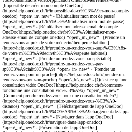
vousConsultations vidéoApplication OneDocMes rendez-vous -
[Impossible de créer mon compte OneDoc]
(https://help.onedoc.ch/fr/impossible-de-cr%C3%A9er-mon-compte-
onedoc) *open\_in\_new* - [Réinitialiser mon mot de passe]
(https://help.onedoc.ch/fr/r%C3%A9initialiser-mon-mot-de-passe)
*open\_in\_new* - [Réinitialiser mon adresse email de compte
OneDoc](https://help.onedoc.ch/fr/r%C3%A9initialiser-mon-
adresse-email-de-compte-onedoc) *open\_in\_new*
- [Prendre un
rendez-vous auprès de votre médecin/thérapeute habituel]
(https://help.onedoc.ch/fr/prendre-un-rendez-vous-aupr%C3%A8s-
de-votre-m%C3%A9decin/th%C3%A9rapeute-habituel)
*open\_in\_new* - [Prendre un rendez-vous par spécialité]
(https://help.onedoc.ch/fr/prendre-un-rendez-vous-par-
sp%C3%A9cialit%C3%A9) *open\_in\_new* - [Prendre un
rendez-vous pour un proche](https://help.onedoc.ch/fr/prendre-un-
rendez-vous-pour-un-proche) *open\_in\_new*
- [Qu'est ce qu'une
consultation vidéo OneDoc?](https://help.onedoc.ch/fr/comment-
fonctionne-une-consultation-vid%C3%A9o) *open\_in\_new* -
[Comment prendre rendez-vous pour une consultation vidéo?]
(https://help.onedoc.ch/fr/prendre-un-rendez-vous-%C3%A0-
distance) *open\_in\_new*
- [Téléchargement de l'app OneDoc]
(https://help.onedoc.ch/fr/t%C3%A9l%C3%A9chargement-de-lapp-
onedoc) *open\_in\_new* - [Naviguer dans l'app OneDoc]
(https://help.onedoc.ch/fr/naviguer-dans-lapp-onedoc)
*open\_in\_new* - [Présentation de l'app OneDoc]