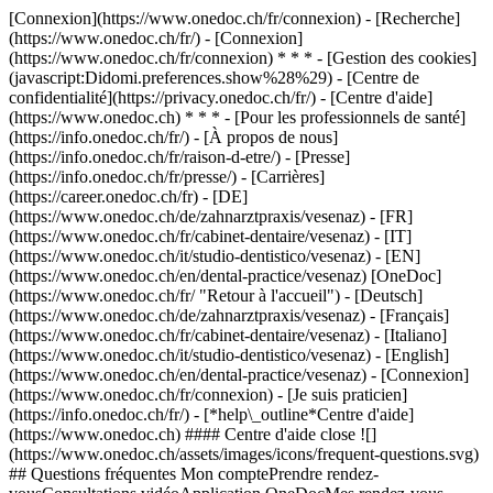
[Connexion](https://www.onedoc.ch/fr/connexion) - [Recherche]
(https://www.onedoc.ch/fr/) - [Connexion]
(https://www.onedoc.ch/fr/connexion) * * * - [Gestion des cookies]
(javascript:Didomi.preferences.show%28%29) - [Centre de
confidentialité](https://privacy.onedoc.ch/fr/) - [Centre d'aide]
(https://www.onedoc.ch) * * * - [Pour les professionnels de santé]
(https://info.onedoc.ch/fr/) - [À propos de nous]
(https://info.onedoc.ch/fr/raison-d-etre/) - [Presse]
(https://info.onedoc.ch/fr/presse/) - [Carrières]
(https://career.onedoc.ch/fr)
- [DE]
(https://www.onedoc.ch/de/zahnarztpraxis/vesenaz) - [FR]
(https://www.onedoc.ch/fr/cabinet-dentaire/vesenaz) - [IT]
(https://www.onedoc.ch/it/studio-dentistico/vesenaz) - [EN]
(https://www.onedoc.ch/en/dental-practice/vesenaz) [OneDoc]
(https://www.onedoc.ch/fr/ "Retour à l'accueil") - [Deutsch]
(https://www.onedoc.ch/de/zahnarztpraxis/vesenaz) - [Français]
(https://www.onedoc.ch/fr/cabinet-dentaire/vesenaz) - [Italiano]
(https://www.onedoc.ch/it/studio-dentistico/vesenaz) - [English]
(https://www.onedoc.ch/en/dental-practice/vesenaz)
- [Connexion]
(https://www.onedoc.ch/fr/connexion) - [Je suis praticien]
(https://info.onedoc.ch/fr/)
- [*help\_outline*Centre d'aide]
(https://www.onedoc.ch) #### Centre d'aide close ![]
(https://www.onedoc.ch/assets/images/icons/frequent-questions.svg)
## Questions fréquentes Mon comptePrendre rendez-