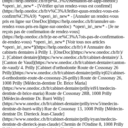
(https://help.onedoc.ch/fr/pr%C3%A9sentation-de-lapp-onedoc)
*open\_in\_new*
- [Vérifier qu'un rendez-vous est confirmé](https://help.onedoc.ch/fr/v%C3%A9rifier-quun-rendez-vous-est-confirm%C3%A9) *open\_in\_new* - [Annuler un rendez-vous pris en ligne sur OneDoc](https://help.onedoc.ch/fr/annuler-un-rendez-vous-pris-en-ligne-sur-onedoc) *open\_in\_new* - [Je ne reçois pas de confirmation de rendez-vous](https://help.onedoc.ch/fr/je-ne-re%C3%A7ois-pas-de-confirmation-de-rendez-vous) *open\_in\_new* [Voir tous nos articles *open\_in\_new*](https://help.onedoc.ch/fr/) # Annuaire des cabinets dentaires à Prilly 1. [OneDoc](https://www.onedoc.ch/fr/)/ 2. [Cabinet dentaire](https://www.onedoc.ch/fr/cabinet-dentaire)/ 3. [Canton de Vaud](https://www.onedoc.ch/fr/cabinet-dentaire/canton-de-vaud)/ 4. Prilly [Cabinet d'orthodontie Route de Cossonay 26 Prilly](https://www.onedoc.ch/fr/cabinet-dentaire/prilly/ej02/cabinet-d-orthodontie-route-de-cossonay-26-prilly) Route de Cossonay 26, 1008 Prilly [Médecin-dentiste Dr. Brice Maria](https://www.onedoc.ch/fr/cabinet-dentaire/prilly/ei91/medecin-dentiste-dr-brice-maria) Route de Cossonay 28B, 1008 Prilly [Médecin-dentiste Dr. Burri Willy](https://www.onedoc.ch/fr/cabinet-dentaire/prilly/evw5/medecin-dentiste-dr-burri-willy) Rue de Cossonay 13, 1008 Prilly [Médecin-dentiste Dr. Dierieck Jean-Claude](https://www.onedoc.ch/fr/cabinet-dentaire/prilly/eyan/medecin-dentiste-dr-dierieck-jean-claude) Chemin de l'Ondine 8, 1008 Prilly [Médecin-dentiste Dr. Lambelet Hervé](https://www.onedoc.ch/fr/cabinet-dentaire/prilly/ej59/medecin-dentiste-dr-lambelet-herve) Route des Flumeaux 6, 1008 Prilly ### Téléchargez l'app OneDoc Prenez rendez-vous en ligne chez un médecin, un dentiste ou un thérapeute proche de vous en Suisse. L'application OneDoc vous permet de gérer tous vos rendez-vous médicaux depuis votre natel, n'importe où et n'importe quand. ![Code QR redirigeant vers l’App Store ou Google Play pour télécharger l’app OneDoc Patients](https://www.onedoc.ch/assets/images/download-app-qr.jpeg) Scannez le QR code pour télécharger l’application [![Téléchargez notre application sur l'App Store!](https://www.onedoc.ch/assets/images/app-store-badge-fr.svg)](https://apps.apple.com/ch/app/onedoc/id1592376413?l=fr)[![Téléchargez notre application sur le Google Play Store!](https://www.onedoc.ch/assets/images/google-play-badge-fr.png)](https://play.google.com/store/apps/details?id=ch.onedoc.patient&hl=fr-CH) *keyboard\_arrow\_right* ## Trouver un spécialiste [Physiothérapeute](https://www.onedoc.ch/fr/physiotherapeute)[Masseur classique](https://www.onedoc.ch/fr/masseur-classique)[Médecin généraliste](https://www.onedoc.ch/fr/medecin-generaliste)[Réflexologue](https://www.onedoc.ch/fr/reflexologue)[Thérapeute en drainage lymphatique](https://www.onedoc.ch/fr/therapeute-en-drainage-lymphatique)[Spécialiste en médecine interne générale](https://www.onedoc.ch/fr/specialiste-en-medecine-interne-generale)[Psychologue](https://www.onedoc.ch/fr/psychologue)[Ostéopathe](https://www.onedoc.ch/fr/osteopathe)[Médecin-dentiste](https://www.onedoc.ch/fr/medecin-dentiste)[Ophtalmologue](https://www.onedoc.ch/fr/ophtalmologue)[Prestations de santé en pharmacie](https://www.onedoc.ch/fr/prestations-de-sante-en-pharmacie)[Acupuncteur](https://www.onedoc.ch/fr/acupuncteur)[Centre de vaccination](https://www.onedoc.ch/fr/centre-de-vaccination)[Gynécologue obstétricien](https://www.onedoc.ch/fr/gynecologue-obstetricien)[Thérapeute en nutrition MCO](https://www.onedoc.ch/fr/therapeute-en-nutrition-mco)[Masseur thérapeutique](https://www.onedoc.ch/fr/masseur-therapeutique)[Thérapeute en hypnose](https://www.onedoc.ch/fr/therapeute-en-hypnose)[Kinésiologue](https://www.onedoc.ch/fr/kinesiologue)[Physiothérapeute du sport](https://www.onedoc.ch/fr/physiotherapeute-du-sport)[Pédiatre](https://www.onedoc.ch/fr/pediatre)[Spécialiste en Médecine Traditionnelle Chinoise (MTC)](https://www.onedoc.ch/fr/specialiste-en-medecine-traditionnelle-chinoise-mtc)[Toutes les spécialités](https://www.onedoc.ch/fr/specialites) *keyboard\_arrow\_right* ## Trouver une expertise [Check-up | bilan de santé](https://www.onedoc.ch/fr/check-up-bilan-de-sante)[Récupération physiothérapeutique du sportif](https://www.onedoc.ch/fr/recuperation-physiotherapeutique-du-sportif)[Thérapie Manuelle](https://www.onedoc.ch/fr/therapie-manuelle)[Rupture du ligament croisé antérieur (LCA) | Déchirure du ligament croisé antérieur (LCA)](https://www.onedoc.ch/fr/rupture-du-ligament-croise-anterieur-lca-dechirure-du-ligament-croise-anterieur-lca)[Suivi du sportif](https://www.onedoc.ch/fr/suivi-du-sportif)[Accompagnement psychologique pour gestion du stress](https://www.onedoc.ch/fr/accompagnement-psychologique-pour-gestion-du-stress)[Examen de la vue](https://www.onedoc.ch/fr/examen-de-la-vue)[Entraînement de l'équilibre](https://www.onedoc.ch/fr/entrainement-de-l-equilibre)[Vaccination encéphalite à tiques (FSME)](https://www.onedoc.ch/fr/vaccination-encephalite-a-tiques-fsme)[Carie](https://www.onedoc.ch/fr/carie)[Arthrose](https://www.onedoc.ch/fr/arthrose)[Déchirure du ménisque | Rupture du ménisque | Lésion du ménisque](https://www.onedoc.ch/fr/dechirure-du-menisque-rupture-du-menisque-lesion-du-menisque)[Bilan postural](https://www.onedoc.ch/fr/bilan-postural)[Vaccination grippe](https://www.onedoc.ch/fr/vaccination-grippe)[Prévention cardio-vasculaire | CardioCheck | CardioTest](https://www.onedoc.ch/fr/prevention-cardio-vasculaire-cardiocheck-cardiotest)[Détartrage](https://www.onedoc.ch/fr/detartrage)[Accompagnement psychologique pour la dépression](https://www.onedoc.ch/fr/accompagnement-psychologique-pour-la-depression)[Allergie | AllergoTest | Bilan allergologique](https://www.onedoc.ch/fr/allergie-allergotest-bilan-allergologique)[Dépistage du diabète](https://www.onedoc.ch/fr/depistage-du-diabete)[Implant dentaire](https://www.onedoc.ch/fr/implant-dentaire)[Rééducation musculo-squelettique](https://www.onedoc.ch/fr/reeducation-musculo-squelettique)[Toutes les expertises](https://www.onedoc.ch/fr/expertises) *keyboard\_arrow\_right* ## Trouver un établissement [Cabinet médical](https://www.onedoc.ch/fr/cabinet-medical)[Centre médical](https://www.onedoc.ch/fr/centre-medical)[Cabinet de groupe](https://www.onedoc.ch/fr/cabinet-de-groupe)[Cabinet dentaire](https://www.onedoc.ch/fr/cabinet-dentaire)[Pharmacie](https://www.onedoc.ch/fr/pharmacie)[Cabinet d'ostéopathie](https://www.onedoc.ch/fr/cabinet-d-osteopathie)[Cabinet de physiothérapie](https://www.onedoc.ch/fr/cabinet-de-physiotherapie)[Groupe médical](https://www.onedoc.ch/fr/groupe-medical)[Clinique dentaire](https://www.onedoc.ch/fr/clinique-dentaire)[Centre de santé](https://www.onedoc.ch/fr/centre-de-sante)[Magasin d'optique](https://www.onedoc.ch/fr/magasin-d-optique)[Centre auditif](https://www.onedoc.ch/fr/centre-auditif)[Clinique privée](https://www.onedoc.ch/fr/clinique-privee)[Hôpital](https://www.onedoc.ch/fr/hopital)[Centre médical et dentaire](https://www.onedoc.ch/fr/centre-medical-et-dentaire)[Maison de santé](https://www.onedoc.ch/fr/maison-de-sante)[Laboratoire d'analyse](https://www.onedoc.ch/fr/laboratoire-d-analyse)[Cabinet paramédical](https://www.onedoc.ch/fr/cabinet-paramedical)[Centre d'imagerie médicale](https://www.onedoc.ch/fr/centre-d-imagerie-medicale) *keyboard\_arrow\_right* ## Spécialités fréquentes [Physiothérapeute à Genève](https://www.onedoc.ch/fr/physiotherapeute/geneve)[Psychologue à Genève](https://www.onedoc.ch/fr/psychologue/geneve)[Physiothérapeute à Lausanne](https://www.onedoc.ch/fr/physiotherapeute/lausanne)[Médecin généraliste à Genève](https://www.onedoc.ch/fr/medecin-generaliste/geneve)[Thérapeute en drainage lymphatique à Genève](https://www.onedoc.ch/fr/therapeute-en-drainage-lymphatique/geneve)[Masseur classique à Genève](https://www.onedoc.ch/fr/masseur-classique/geneve)[Spécialiste en médecine interne générale à Genève](https://www.onedoc.ch/fr/specialiste-en-medecine-interne-generale/geneve)[Réflexologue à Genève](https://www.onedoc.ch/fr/reflexologue/geneve)[Médecin-dentiste à Genève](https://www.onedoc.ch/fr/medecin-dentiste/geneve)[Psychologue à Lausanne](https://www.onedoc.ch/fr/psychologue/lausanne)[Acupuncteur à Genève](https://www.onedoc.ch/fr/acupuncteur/geneve)[Ostéopathe à Lausanne](https://www.onedoc.ch/fr/osteopathe/lausanne)[Masseur classique à Lausanne](https://www.onedoc.ch/fr/masseur-classique/lausanne)[Médecin généraliste à Lausanne](https://www.onedoc.ch/fr/medecin-generaliste/lausanne)[Spécialiste en Médecine Traditionnelle Chinoise (MTC) à Genève](https://www.onedoc.ch/fr/specialiste-en-medecine-traditionnelle-chinoise-mtc/geneve)[Physiothérapeute du sport à Genève](https://www.onedoc.ch/fr/physiotherapeute-du-sport/geneve)[Gynécologue obstétricien à Genève](https://www.onedoc.ch/fr/gynecologue-obstetricien/geneve)[Masseur thérapeutique à Genève](https://www.onedoc.ch/fr/masseur-therapeutique/geneve)[Ostéopathe à Genève](https://www.onedoc.ch/fr/osteopathe/geneve)[Thérapeute en nutrition MCO à Genève](https://www.onedoc.ch/fr/therapeute-en-nutrition-mco/geneve)[Psychothérapeute à Genève](https://www.onedoc.ch/fr/psychotherapeute/geneve) *keyboard\_arrow\_right* ## Expertises fréquentes [Récupération physiothérapeutique du sportif à Genève](https://www.onedoc.ch/fr/recuperation-physiotherapeutique-du-sportif/geneve)[Suivi du sportif à Genève](https://www.onedoc.ch/fr/suivi-du-sportif/geneve)[Thérapie Manuelle à Genève](https://www.onedoc.ch/fr/therapie-manuelle/geneve)[Rupture du ligament croisé antérieur (LCA) | Déchirure du ligament croisé antérieur (LCA) à Genève](https://www.onedoc.ch/fr/rupture-du-ligament-croise-anterieur-lca-dechirure-du-ligament-croise-anterieur-lca/geneve)[Accompagnement psychologique pour gestion du stress à Genève](https://www.onedoc.ch/fr/accompagnement-psychologique-pour-gestion-du-stress/geneve)[Arthrose à Genève](https://www.onedoc.ch/fr/arthrose/geneve)[Déchirure du ménisque | Rupture du ménisque | Lésion du ménisque à Ge