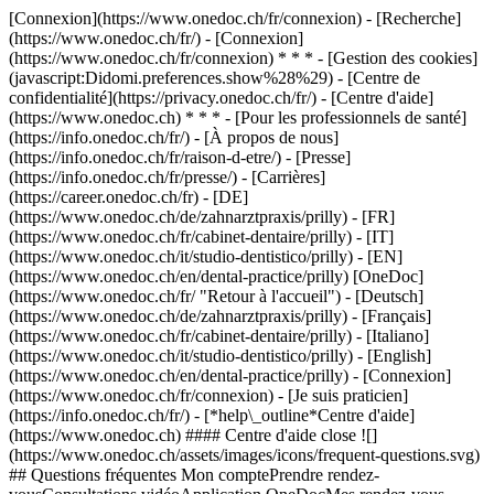
[Connexion](https://www.onedoc.ch/fr/connexion) - [Recherche]
(https://www.onedoc.ch/fr/) - [Connexion]
(https://www.onedoc.ch/fr/connexion) * * * - [Gestion des cookies]
(javascript:Didomi.preferences.show%28%29) - [Centre de
confidentialité](https://privacy.onedoc.ch/fr/) - [Centre d'aide]
(https://www.onedoc.ch) * * * - [Pour les professionnels de santé]
(https://info.onedoc.ch/fr/) - [À propos de nous]
(https://info.onedoc.ch/fr/raison-d-etre/) - [Presse]
(https://info.onedoc.ch/fr/presse/) - [Carrières]
(https://career.onedoc.ch/fr)
- [DE]
(https://www.onedoc.ch/de/zahnarztpraxis/prilly) - [FR]
(https://www.onedoc.ch/fr/cabinet-dentaire/prilly) - [IT]
(https://www.onedoc.ch/it/studio-dentistico/prilly) - [EN]
(https://www.onedoc.ch/en/dental-practice/prilly) [OneDoc]
(https://www.onedoc.ch/fr/ "Retour à l'accueil") - [Deutsch]
(https://www.onedoc.ch/de/zahnarztpraxis/prilly) - [Français]
(https://www.onedoc.ch/fr/cabinet-dentaire/prilly) - [Italiano]
(https://www.onedoc.ch/it/studio-dentistico/prilly) - [English]
(https://www.onedoc.ch/en/dental-practice/prilly)
- [Connexion]
(https://www.onedoc.ch/fr/connexion) - [Je suis praticien]
(https://info.onedoc.ch/fr/)
- [*help\_outline*Centre d'aide]
(https://www.onedoc.ch) #### Centre d'aide close ![]
(https://www.onedoc.ch/assets/images/icons/frequent-questions.svg)
## Questions fréquentes Mon comptePrendre rendez-