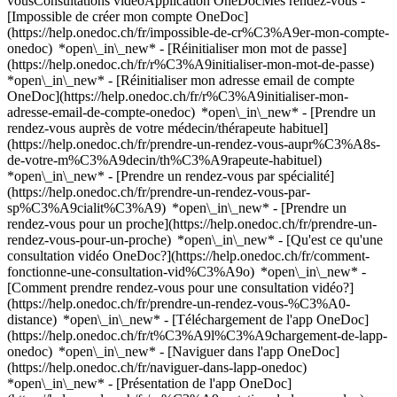
vousConsultations vidéoApplication OneDocMes rendez-vous -
[Impossible de créer mon compte OneDoc]
(https://help.onedoc.ch/fr/impossible-de-cr%C3%A9er-mon-compte-
onedoc) *open\_in\_new* - [Réinitialiser mon mot de passe]
(https://help.onedoc.ch/fr/r%C3%A9initialiser-mon-mot-de-passe)
*open\_in\_new* - [Réinitialiser mon adresse email de compte
OneDoc](https://help.onedoc.ch/fr/r%C3%A9initialiser-mon-
adresse-email-de-compte-onedoc) *open\_in\_new*
- [Prendre un
rendez-vous auprès de votre médecin/thérapeute habituel]
(https://help.onedoc.ch/fr/prendre-un-rendez-vous-aupr%C3%A8s-
de-votre-m%C3%A9decin/th%C3%A9rapeute-habituel)
*open\_in\_new* - [Prendre un rendez-vous par spécialité]
(https://help.onedoc.ch/fr/prendre-un-rendez-vous-par-
sp%C3%A9cialit%C3%A9) *open\_in\_new* - [Prendre un
rendez-vous pour un proche](https://help.onedoc.ch/fr/prendre-un-
rendez-vous-pour-un-proche) *open\_in\_new*
- [Qu'est ce qu'une
consultation vidéo OneDoc?](https://help.onedoc.ch/fr/comment-
fonctionne-une-consultation-vid%C3%A9o) *open\_in\_new* -
[Comment prendre rendez-vous pour une consultation vidéo?]
(https://help.onedoc.ch/fr/prendre-un-rendez-vous-%C3%A0-
distance) *open\_in\_new*
- [Téléchargement de l'app OneDoc]
(https://help.onedoc.ch/fr/t%C3%A9l%C3%A9chargement-de-lapp-
onedoc) *open\_in\_new* - [Naviguer dans l'app OneDoc]
(https://help.onedoc.ch/fr/naviguer-dans-lapp-onedoc)
*open\_in\_new* - [Présentation de l'app OneDoc]