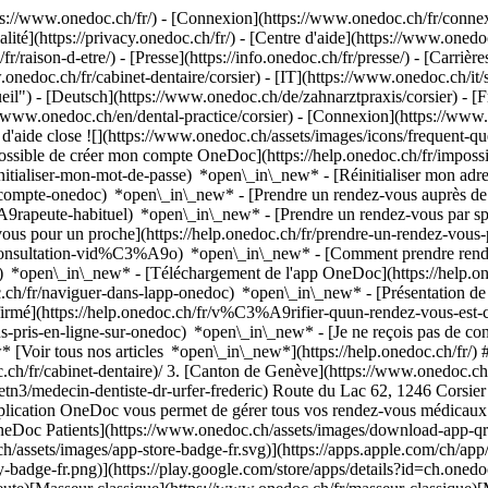
://www.onedoc.ch/fr/) - [Connexion](https://www.onedoc.ch/fr/connexi
té](https://privacy.onedoc.ch/fr/) - [Centre d'aide](https://www.onedoc.
fr/raison-d-etre/) - [Presse](https://info.onedoc.ch/fr/presse/) - [Carrière
onedoc.ch/fr/cabinet-dentaire/corsier) - [IT](https://www.onedoc.ch/it/
il") - [Deutsch](https://www.onedoc.ch/de/zahnarztpraxis/corsier) - [Fr
://www.onedoc.ch/en/dental-practice/corsier)
- [Connexion](https://www.on
 d'aide close ![](https://www.onedoc.ch/assets/images/icons/frequent-
ossible de créer mon compte OneDoc](https://help.onedoc.ch/fr/imp
initialiser-mon-mot-de-passe) *open\_in\_new* - [Réinitialiser mon ad
de-compte-onedoc) *open\_in\_new*
- [Prendre un rendez-vous auprès de 
e-habituel) *open\_in\_new* - [Prendre un rendez-vous par spéciali
 pour un proche](https://help.onedoc.ch/fr/prendre-un-rendez-vous
consultation-vid%C3%A9o) *open\_in\_new* - [Comment prendre rende
ce) *open\_in\_new*
- [Téléchargement de l'app OneDoc](https://he
.ch/fr/naviguer-dans-lapp-onedoc) *open\_in\_new* - [Présentation d
pécialiste en médecine interne générale](https://www.onedoc.ch/fr/specialiste-en-medecine-interne-generale)[Psychologue](https://www.onedoc.ch/fr/psychologue)[Ostéopathe](https://www.onedoc.ch/fr/osteopathe)[Médecin-dentiste](https://www.onedoc.ch/fr/medecin-dentiste)[Ophtalmologue](https://www.onedoc.ch/fr/ophtalmologue)[Prestations de santé en pharmacie](https://www.onedoc.ch/fr/prestations-de-sante-en-pharmacie)[Acupuncteur](https://www.onedoc.ch/fr/acupuncteur)[Centre de vaccination](https://www.onedoc.ch/fr/centre-de-vaccination)[Gynécologue obstétricien](https://www.onedoc.ch/fr/gynecologue-obstetricien)[Thérapeute en nutrition MCO](https://www.onedoc.ch/fr/therapeute-en-nutrition-mco)[Masseur thérapeutique](https://www.onedoc.ch/fr/masseur-therapeutique)[Thérapeute en hypnose](https://www.onedoc.ch/fr/therapeute-en-hypnose)[Kinésiologue](https://www.onedoc.ch/fr/kinesiologue)[Physiothérapeute du sport](https://www.onedoc.ch/fr/physiotherapeute-du-sport)[Pédiatre](https://www.onedoc.ch/fr/pediatre)[Spécialiste en Médecine Traditionnelle Chinoise (MTC)](https://www.onedoc.ch/fr/specialiste-en-medecine-traditionnelle-chinoise-mtc)[Toutes les spécialités](https://www.onedoc.ch/fr/specialites) *keyboard\_arrow\_right* ## Trouver une expertise [Check-up | bilan de santé](https://www.onedoc.ch/fr/check-up-bilan-de-sante)[Récupération physiothérapeutique du sportif](https://www.onedoc.ch/fr/recuperation-physiotherapeutique-du-sportif)[Thérapie Manuelle](https://www.onedoc.ch/fr/therapie-manuelle)[Rupture du ligament croisé antérieur (LCA) | Déchirure du ligament croisé antérieur (LCA)](https://www.onedoc.ch/fr/rupture-du-ligament-croise-anterieur-lca-dechirure-du-ligament-croise-anterieur-lca)[Suivi du sportif](https://www.onedoc.ch/fr/suivi-du-sportif)[Accompagnement psychologique pour gestion du stress](https://www.onedoc.ch/fr/accompagnement-psychologique-pour-gestion-du-stress)[Examen de la vue](https://www.onedoc.ch/fr/examen-de-la-vue)[Entraînement de l'équilibre](https://www.onedoc.ch/fr/entrainement-de-l-equilibre)[Vaccination encéphalite à tiques (FSME)](https://www.onedoc.ch/fr/vaccination-encephalite-a-tiques-fsme)[Carie](https://www.onedoc.ch/fr/carie)[Arthrose](https://www.onedoc.ch/fr/arthrose)[Déchirure du ménisque | Rupture du ménisque | Lésion du ménisque](https://www.onedoc.ch/fr/dechirure-du-menisque-rupture-du-menisque-lesion-du-menisque)[Bilan postural](https://www.onedoc.ch/fr/bilan-postural)[Vaccination grippe](https://www.onedoc.ch/fr/vaccination-grippe)[Prévention cardio-vasculaire | CardioCheck | CardioTest](https://www.onedoc.ch/fr/prevention-cardio-vasculaire-cardiocheck-cardiotest)[Détartrage](https://www.onedoc.ch/fr/detartrage)[Accompagnement psychologique pour la dépression](https://www.onedoc.ch/fr/accompagnement-psychologique-pour-la-depression)[Allergie | AllergoTest | Bilan allergologique](https://www.onedoc.ch/fr/allergie-allergotest-bilan-allergologique)[Dépistage du diabète](https://www.onedoc.ch/fr/depistage-du-diabete)[Implant dentaire](https://www.onedoc.ch/fr/implant-dentaire)[Rééducation musculo-squelettique](https://www.onedoc.ch/fr/reeducation-musculo-squelettique)[Toutes les expertises](https://www.onedoc.ch/fr/expertises) *keyboard\_arrow\_right* ## Trouver un établissement [Cabinet médical](https://www.onedoc.ch/fr/cabinet-medical)[Centre médical](https://www.onedoc.ch/fr/centre-medical)[Cabinet de groupe](https://www.onedoc.ch/fr/cabinet-de-groupe)[Cabinet dentaire](https://www.onedoc.ch/fr/cabinet-dentaire)[Pharmacie](https://www.onedoc.ch/fr/pharmacie)[Cabinet d'ostéopathie](https://www.onedoc.ch/fr/cabinet-d-osteopathie)[Cabinet de physiothérapie](https://www.onedoc.ch/fr/cabinet-de-physiotherapie)[Groupe médical](https://www.onedoc.ch/fr/groupe-medical)[Clinique dentaire](https://www.onedoc.ch/fr/clinique-dentaire)[Centre de santé](https://www.onedoc.ch/fr/centre-de-sante)[Magasin d'optique](https://www.onedoc.ch/fr/magasin-d-optique)[Centre auditif](https://www.onedoc.ch/fr/centre-audit