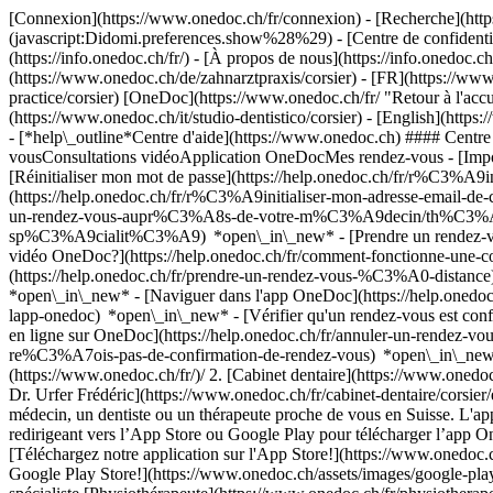
[Connexion](https://www.onedoc.ch/fr/connexion) - [Recherche](https
(javascript:Didomi.preferences.show%28%29) - [Centre de confidentiali
(https://info.onedoc.ch/fr/) - [À propos de nous](https://info.onedoc.ch/
(https://www.onedoc.ch/de/zahnarztpraxis/corsier) - [FR](https://www.
practice/corsier) [OneDoc](https://www.onedoc.ch/fr/ "Retour à l'accue
(https://www.onedoc.ch/it/studio-dentistico/corsier) - [English](https
- [*help\_outline*Centre d'aide](https://www.onedoc.ch) #### Centre
vousConsultations vidéoApplication OneDocMes rendez-vous - [Imp
[Réinitialiser mon mot de passe](https://help.onedoc.ch/fr/r%C3%A9
(https://help.onedoc.ch/fr/r%C3%A9initialiser-mon-adresse-email-
un-rendez-vous-aupr%C3%A8s-de-votre-m%C3%A9decin/th%C3%A9rapeut
sp%C3%A9cialit%C3%A9) *open\_in\_new* - [Prendre un rendez-vous
vidéo OneDoc?](https://help.onedoc.ch/fr/comment-fonctionne-une-
(https://help.onedoc.ch/fr/prendre-un-rendez-vous-%C3%A0-distan
*open\_in\_new* - [Naviguer dans l'app OneDoc](https://help.onedoc
lapp-onedoc) *open\_in\_new*
- [Vérifier qu'un rendez-vous est confirmé](https://help.onedoc.ch/fr/v%C3%A9rifier-quun-rendez-vous-est-confirm%C3%A9) *open\_in\_new* - [Annuler un rendez-vous pris en ligne sur OneDoc](https://help.onedoc.ch/fr/annuler-un-rendez-vous-pris-en-ligne-sur-onedoc) *open\_in\_new* - [Je ne reçois pas de confirmation de rendez-vous](https://help.onedoc.ch/fr/je-ne-re%C3%A7ois-pas-de-confirmation-de-rendez-vous) *open\_in\_new* [Voir tous nos articles *open\_in\_new*](https://help.onedoc.ch/fr/) # Annuaire des cabinets dentaires à Corsier 1. [OneDoc](https://www.onedoc.ch/fr/)/ 2. [Cabinet dentaire](https://www.onedoc.ch/fr/cabinet-dentaire)/ 3. [Canton de Genève](https://www.onedoc.ch/fr/cabinet-dentaire/canton-de-geneve)/ 4. Corsier [Médecin-dentiste Dr. Urfer Frédéric](https://www.onedoc.ch/fr/cabinet-dentaire/corsier/etn3/medecin-dentiste-dr-urfer-frederic) Route du Lac 62, 1246 Corsier ### Téléchargez l'app OneDoc Prenez rendez-vous en ligne chez un médecin, un dentiste ou un thérapeute proche de vous en Suisse. L'application OneDoc vous permet de gérer tous vos rendez-vous médicaux depuis votre natel, n'importe où et n'importe quand. ![Code QR redirigeant vers l’App Store ou Google Play pour télécharger l’app OneDoc Patients](https://www.onedoc.ch/assets/images/download-app-qr.jpeg) Scannez le QR code pour télécharger l’application [![Téléchargez notre application sur l'App Store!](https://www.onedoc.ch/assets/images/app-store-badge-fr.svg)](https://apps.apple.com/ch/app/onedoc/id1592376413?l=fr)[![Téléchargez notre application sur le Google Play Store!](https://www.onedoc.ch/assets/images/google-play-badge-fr.png)](https://play.google.com/store/apps/details?id=ch.onedoc.patient&hl=fr-CH) *keyboard\_arrow\_right* ## Trouver un spécialiste [Physiothérapeute](https://www.onedoc.ch/fr/physiotherapeute)[Masseur classique](https://www.onedoc.ch/fr/masseur-classique)[Médecin généraliste](https://www.onedoc.ch/fr/medecin-generaliste)[Réflexologue](https://www.onedoc.ch/fr/reflexologue)[Thérapeute en drainage lymphatique](https://www.onedoc.ch/fr/therapeute-en-drainage-lymphatique)[S