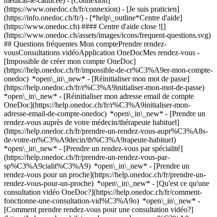
medical-le-caducee)
- [Connexion]
(https://www.onedoc.ch/fr/connexion) - [Je suis praticien]
(https://info.onedoc.ch/fr/)
- [*help\_outline*Centre d'aide]
(https://www.onedoc.ch) #### Centre d'aide close ![]
(https://www.onedoc.ch/assets/images/icons/frequent-questions.svg)
## Questions fréquentes Mon comptePrendre rendez-
vousConsultations vidéoApplication OneDocMes rendez-vous -
[Impossible de créer mon compte OneDoc]
(https://help.onedoc.ch/fr/impossible-de-cr%C3%A9er-mon-compte-
onedoc) *open\_in\_new* - [Réinitialiser mon mot de passe]
(https://help.onedoc.ch/fr/r%C3%A9initialiser-mon-mot-de-passe)
*open\_in\_new* - [Réinitialiser mon adresse email de compte
OneDoc](https://help.onedoc.ch/fr/r%C3%A9initialiser-mon-
adresse-email-de-compte-onedoc) *open\_in\_new*
- [Prendre un
rendez-vous auprès de votre médecin/thérapeute habituel]
(https://help.onedoc.ch/fr/prendre-un-rendez-vous-aupr%C3%A8s-
de-votre-m%C3%A9decin/th%C3%A9rapeute-habituel)
*open\_in\_new* - [Prendre un rendez-vous par spécialité]
(https://help.onedoc.ch/fr/prendre-un-rendez-vous-par-
sp%C3%A9cialit%C3%A9) *open\_in\_new* - [Prendre un
rendez-vous pour un proche](https://help.onedoc.ch/fr/prendre-un-
rendez-vous-pour-un-proche) *open\_in\_new*
- [Qu'est ce qu'une
consultation vidéo OneDoc?](https://help.onedoc.ch/fr/comment-
fonctionne-une-consultation-vid%C3%A9o) *open\_in\_new* -
[Comment prendre rendez-vous pour une consultation vidéo?]