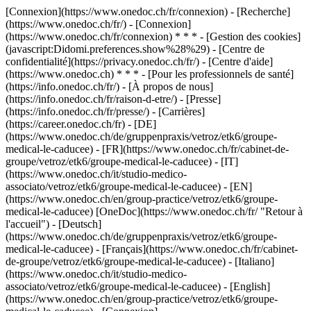
[Connexion](https://www.onedoc.ch/fr/connexion) - [Recherche]
(https://www.onedoc.ch/fr/) - [Connexion]
(https://www.onedoc.ch/fr/connexion) * * * - [Gestion des cookies]
(javascript:Didomi.preferences.show%28%29) - [Centre de
confidentialité](https://privacy.onedoc.ch/fr/) - [Centre d'aide]
(https://www.onedoc.ch) * * * - [Pour les professionnels de santé]
(https://info.onedoc.ch/fr/) - [À propos de nous]
(https://info.onedoc.ch/fr/raison-d-etre/) - [Presse]
(https://info.onedoc.ch/fr/presse/) - [Carrières]
(https://career.onedoc.ch/fr)
- [DE]
(https://www.onedoc.ch/de/gruppenpraxis/vetroz/etk6/groupe-
medical-le-caducee) - [FR](https://www.onedoc.ch/fr/cabinet-de-
groupe/vetroz/etk6/groupe-medical-le-caducee) - [IT]
(https://www.onedoc.ch/it/studio-medico-
associato/vetroz/etk6/groupe-medical-le-caducee) - [EN]
(https://www.onedoc.ch/en/group-practice/vetroz/etk6/groupe-
medical-le-caducee) [OneDoc](https://www.onedoc.ch/fr/ "Retour à
l'accueil") - [Deutsch]
(https://www.onedoc.ch/de/gruppenpraxis/vetroz/etk6/groupe-
medical-le-caducee) - [Français](https://www.onedoc.ch/fr/cabinet-
de-groupe/vetroz/etk6/groupe-medical-le-caducee) - [Italiano]
(https://www.onedoc.ch/it/studio-medico-
associato/vetroz/etk6/groupe-medical-le-caducee) - [English]
(https://www.onedoc.ch/en/group-practice/vetroz/etk6/groupe-