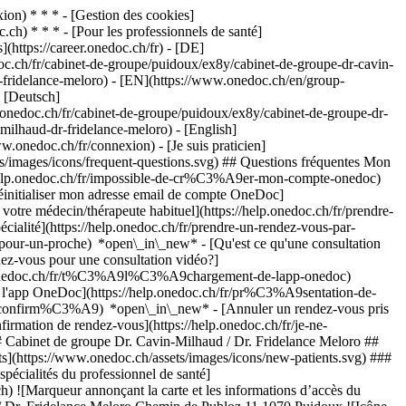
on) * * * - [Gestion des cookies]
ch) * * * - [Pour les professionnels de santé]
s](https://career.onedoc.ch/fr)
- [DE]
c.ch/fr/cabinet-de-groupe/puidoux/ex8y/cabinet-de-groupe-dr-cavin-
r-fridelance-meloro) - [EN](https://www.onedoc.ch/en/group-
- [Deutsch]
.onedoc.ch/fr/cabinet-de-groupe/puidoux/ex8y/cabinet-de-groupe-dr-
milhaud-dr-fridelance-meloro) - [English]
w.onedoc.ch/fr/connexion) - [Je suis praticien]
ts/images/icons/frequent-questions.svg) ## Questions fréquentes Mon
/help.onedoc.ch/fr/impossible-de-cr%C3%A9er-mon-compte-onedoc)
éinitialiser mon adresse email de compte OneDoc]
votre médecin/thérapeute habituel](https://help.onedoc.ch/fr/prendre-
té](https://help.onedoc.ch/fr/prendre-un-rendez-vous-par-
-pour-un-proche) *open\_in\_new*
- [Qu'est ce qu'une consultation
z-vous pour une consultation vidéo?]
lp.onedoc.ch/fr/t%C3%A9l%C3%A9chargement-de-lapp-onedoc)
e l'app OneDoc](https://help.onedoc.ch/fr/pr%C3%A9sentation-de-
 Estavayer](https://www.onedoc.ch/fr/pediatre/estavayer)[Pédiatre à Cheseaux-sur-Lausanne](https://www.onedoc.ch/fr/pediatre/cheseaux-sur-lausanne)[Pédiatre à Noville](https://www.onedoc.ch/fr/pediatre/noville)[Pédiatre à Payerne](https://www.onedoc.ch/fr/pediatre/payerne)[Pédiatre à Rolle](https://www.onedoc.ch/fr/pediatre/rolle)[Pédiatre à Yverdon-les-Bains](https://www.onedoc.ch/fr/pediatre/yverdon-les-bains)[Pédiatre à Martigny](https://www.onedoc.ch/fr/pediatre/martigny) *keyboard\_arrow\_right* ## Recherches fréquentes [Cabinet de groupe à Lausanne](https://www.onedoc.ch/fr/cabinet-de-groupe/lausanne)[Cabinet de groupe à Nyon](https://www.onedoc.ch/fr/cabinet-de-groupe/nyon)[Cabinet de groupe à Yverdon-les-Bains](https://www.onedoc.ch/fr/cabinet-de-groupe/yverdon-les-bains)[Cabinet de groupe à Vevey](https://www.onedoc.ch/fr/cabinet-de-groupe/vevey)[Cabinet de groupe à Morges](https://www.onedoc.ch/fr/cabinet-de-groupe/morges)[Cabinet de groupe à Pully](https://www.onedoc.ch/fr/cabinet-de-groupe/pully)[Cabinet de groupe à Renens](https://www.onedoc.ch/fr/cabinet-de-groupe/renens)[Cabinet de groupe à Aigle](https://www.onedoc.ch/fr/cabinet-de-groupe/aigle)[Cabinet de groupe à Préverenges](https://www.onedoc.ch/fr/cabinet-de-groupe/preverenges)[Cabinet de groupe à Gland](https://www.onedoc.ch/fr/cabinet-de-groupe/gland)[Cabinet de groupe à Montreux](https://www.onedoc.ch/fr/cabinet-de-groupe/montreux)[Cabinet de groupe à Prilly](https://www.onedoc.ch/fr/cabinet-de-groupe/prilly)[Cabinet de groupe à Rolle](https://www.onedoc.ch/fr/cabinet-de-groupe/rolle)[Cabinet de groupe à Orbe](https://www.onedoc.ch/fr/cabinet-de-groupe/orbe)[Cabinet de groupe à Le Mont-sur-Lausanne](https://www.onedoc.ch/fr/cabinet-de-groupe/le-mont-sur-lausanne)[Cabinet de groupe à La Sarraz](https://www.onedoc.ch/fr/cabinet-de-groupe/la-sarraz)[Cabinet de groupe à Payerne](https://www.onedoc.ch/fr/cabinet-de-groupe/payerne)[Cabinet de groupe à Epalinges](https://www.onedoc.ch/fr/cabinet-de-groupe/epalinges)[Cabinet de groupe à Cossonay](https://www.onedoc.ch/fr/cabinet-de-groupe/cossonay)[Cabinet de groupe à Lutry](https://www.onedoc.ch/fr/cabinet-de-groupe/lutry)[Cabinet de groupe à Echallens](https://www.onedoc.ch/fr/cabinet-de-groupe/echallens) *keyboard\_arrow\_right* ## Trouver un établissement [Cabinet médical](https://www.onedoc.ch/fr/cabinet-medical)[Centre médical](https://www.onedoc.ch/fr/centre-medical)[Cabinet de groupe](https://www.onedoc.ch/fr/cabinet-de-groupe)[Cabinet dentaire](https://www.onedoc.ch/fr/cabinet-dentaire)[Pharmacie](https://www.onedoc.ch/fr/pharmacie)[Cabinet d'ostéopathie](https://www.onedoc.ch/fr/cabinet-d-osteopathie)[Cabinet de physiothérapie](https://www.onedoc.ch/fr/cabinet-de-physiotherapie)[Groupe médical](https://www.onedoc.ch/fr/groupe-medical)[Clinique dentaire](https://www.onedoc.ch/fr/clinique-dentaire)[Centre de santé](https://www.onedoc.ch/fr/centre-de-sante)[Magasin d'optique](https://www.onedoc.ch/fr/magasin-d-optique)[Centre auditif](https://www.onedoc.ch/fr/centre-auditif)[Clinique privée](https://www.onedoc.ch/fr/clinique-privee)[Hôpital](https://www.onedoc.ch/fr/hopital)[Centre médical et dentaire](https://www.onedoc.ch/fr/centre-medical-et-dentaire)[Maison de santé](https://www.onedoc.ch/fr/maison-de-sante)[Laboratoire d'analyse](https://www.onedoc.ch/fr/laboratoire-d-analyse)[Cabinet paramédical](https://www.onedoc.ch/fr/cabinet-paramedical)[Centre d'imagerie médicale](https://www.onedoc.ch/fr/centre-d-imagerie-medicale) *keyboard\_arrow\_right* ## Annuaire des professionnels de santé suisses [Liste des praticiens](https://www.onedoc.ch/fr/annuaire) [A](https://www.onedoc.ch/fr/annuaire/A) [B](https://www.onedoc.ch/fr/annuaire/B) [C](https://www.onedoc.ch/fr/annuaire/C) [D](https://www.onedoc.ch/fr/annuaire/D) [E](https: