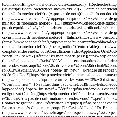
[Connexion](https://www.onedoc.ch/fr/connexion) - [Recherche](https
(javascript:Didomi.preferences.show%28%29) - [Centre de confidentiali
(https://info.onedoc.ch/fr/) - [À propos de nous](https://info.onedoc.ch/
(https://www.onedoc.ch/de/gruppenpraxis/puidoux/ex8y/cabinet-de-gr
milhaud-dr-fridelance-meloro) - [IT](https://www.onedoc.ch/it/studi
practice/puidoux/ex8y/cabinet-de-groupe-dr-cavin-milhaud-dr-fridela
(https://www.onedoc.ch/de/gruppenpraxis/puidoux/ex8y/cabinet-de-gr
cavin-milhaud-dr-fridelance-meloro) - [Italiano](https://www.onedoc.
(https://www.onedoc.ch/en/group-practice/puidoux/ex8y/cabinet-de-g
(https://info.onedoc.ch/fr/)
- [*help\_outline*Centre d'aide](https://w
comptePrendre rendez-vousConsultations vidéoApplication OneDocM
*open\_in\_new* - [Réinitialiser mon mot de passe](https://help.on
(https://help.onedoc.ch/fr/r%C3%A9initialiser-mon-adresse-email-
un-rendez-vous-aupr%C3%A8s-de-votre-m%C3%A9decin/th%C3%A9rapeut
sp%C3%A9cialit%C3%A9) *open\_in\_new* - [Prendre un rendez-vous
vidéo OneDoc?](https://help.onedoc.ch/fr/comment-fonctionne-une-
(https://help.onedoc.ch/fr/prendre-un-rendez-vous-%C3%A0-distan
*open\_in\_new* - [Naviguer dans l'app OneDoc](https://help.onedoc
lapp-onedoc) *open\_in\_new*
- [Vérifier qu'un rendez-vous est confirmé](https://help.onedoc.ch/fr/v%C3%A9rifier-quun-rendez-vous-est-confirm%C3%A9) *open\_in\_new* - [Annuler un rendez-vous pris en ligne sur OneDoc](https://help.onedoc.ch/fr/annuler-un-rendez-vous-pris-en-ligne-sur-onedoc) *open\_in\_new* - [Je ne reçois pas de confirmation de rendez-vous](https://help.onedoc.ch/fr/je-ne-re%C3%A7ois-pas-de-confirmation-de-rendez-vous) *open\_in\_new* [Voir tous nos articles *open\_in\_new*](https://help.onedoc.ch/fr/) # Cabinet de groupe Dr. Cavin-Milhaud / Dr. Fridelance Meloro ## Cabinet de groupe Carte Présentation L'équipe ![Icône patient avec un signe plus annonçant que le professionnel accepte de nouveaux patients](https://www.onedoc.ch/assets/images/icons/new-patients.svg) ### Patients acceptés Cabinet de groupe Dr. Cavin-Milhaud / Dr. Fridelance Meloro accepte les nouveaux patients ![Icône mallette annonçant les spécialités du professionnel de santé](https://www.onedoc.ch/assets/images/icons/specialties.svg) ### Spécialités Pédiatrie [*arrow\_drop\_down*Voir plus](https://www.onedoc.ch) ![Marqueur annonçant la carte et les informations d’accès du cabinet](https://www.onedoc.ch/assets/images/icons/map.svg) ### Carte et informations d'accès #### Cabinet de groupe Dr. Cavin-Milhaud / Dr. Fridelance Meloro Chemin de Publoz 11 1070 Puidoux ![Icône document annonçant la présentation de l’établissement](https://www.onedoc.ch/assets/images/icons/presentation.svg) ### Présentation de l'établissement __Cabinet de groupe Dr. Cavin-Milhaud / Dr. Fridelance Meloro__, __cabinet de groupe__ à Puidoux, vous reçoit sur rendez-vous. - __Tania Cavin-Milhaud__ est spécialiste en __pédiatrie__ Pour plus d'informations et pour prendre rendez-vous, composez le [021 946 45 33](tel:+41219464533). ![Icône groupe de personnes annonçant la liste des professionnels de santé de l’établissement](https://www.onedoc.ch/assets/images/icons/team.svg) ### L'équipe Pédiatre [![Tania Cavin-Milhaud, pédiatre à Puidoux](https://www.onedoc.ch/assets/images/female.png "Tania Cavin-Milhaud, pédiatre à Puidoux") \ __Dr. Tania 