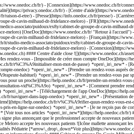
://www.onedoc.ch/fr/) - [Connexion](https://www.onedoc.ch/fr/connexi
té](https://privacy.onedoc.ch/fr/) - [Centre d'aide](https://www.onedoc.
fr/raison-d-etre/) - [Presse](https://info.onedoc.ch/fr/presse/) - [Carrière
oupe-dr-cavin-milhaud-dr-fridelance-meloro) - [FR](https://www.onedo
o-medico-associato/puidoux/ex8y/cabinet-de-groupe-dr-cavin-milhaud-d
nce-meloro) [OneDoc](https://www.onedoc.ch/fr/ "Retour à l'accueil") 
oupe-dr-cavin-milhaud-dr-fridelance-meloro) - [Français](https://www
ch/it/studio-medico-associato/puidoux/ex8y/cabinet-de-groupe-dr-cavin-
roupe-dr-cavin-milhaud-dr-fridelance-meloro)
- [Connexion](https://ww
ww.onedoc.ch) #### Centre d'aide close ![](https://www.onedoc.ch/asse
es rendez-vous - [Impossible de créer mon compte OneDoc](https:/
edoc.ch/fr/r%C3%A9initialiser-mon-mot-de-passe) *open\_in\_new* - [R
de-compte-onedoc) *open\_in\_new*
- [Prendre un rendez-vous auprès de 
e-habituel) *open\_in\_new* - [Prendre un rendez-vous par spéciali
 pour un proche](https://help.onedoc.ch/fr/prendre-un-rendez-vous
consultation-vid%C3%A9o) *open\_in\_new* - [Comment prendre rende
ce) *open\_in\_new*
- [Téléchargement de l'app OneDoc](https://he
.ch/fr/naviguer-dans-lapp-onedoc) *open\_in\_new* - [Présentation d
Cavin-Milhaud__](https://www.onedoc.ch/fr/pediatre/puidoux/pbpip/dr-tania-cavin-milhaud) ![Icône bulle de dialogue annonçant la section FAQ](https://www.onedoc.ch/assets/images/icons/faq.svg) ### FAQ *expand\_more* *keyboard\_arrow\_right* ## Quelle est l'adresse de Cabinet de groupe Dr. Cavin-Milhaud / Dr. Fridelance Meloro? Cabinet de groupe Dr. Cavin-Milhaud / Dr. Fridelance Meloro reçoit des patients à Chemin de Publoz 11, 1070 Puidoux. * * * *keyboard\_arrow\_right* ## Quel est le numéro de téléphone de Cabinet de groupe Dr. Cavin-Milhaud / Dr. Fridelance Meloro? Le numéro de téléphone de Cabinet de groupe Dr. Cavin-Milhaud / Dr. Fridelance Meloro est [021 946 45 33](tel:+41219464533). * * * *keyboard\_arrow\_right* ## Quelles sont les spécialités pratiquées au sein de Cabinet de groupe Dr. Cavin-Milhaud / Dr. Fridelance Meloro? Cabinet de groupe Dr. Cavin-Milhaud / Dr. Fridelance Meloro propose des consultations en [Pédiatrie](https://www.onedoc.ch/fr/pediatre/puidoux). * * * *keyboard\_arrow\_right* ## Est-ce que Cabinet de groupe Dr. Cavin-Milhaud / Dr. Fridelance Meloro accepte les nouveaux patients? Oui, Cabinet de groupe Dr. Cavin-Milhaud / Dr. Fridelance Meloro accepte les nouveaux patients. Pour prendre rendez-vous, les nouveaux patients peuvent facilement réserver en ligne via OneDoc. * * * *keyboard\_arrow\_right* ## Quelles sont les langues parlées au sein de Cabinet de groupe Dr. Cavin-Milhaud / Dr. Fridelance Meloro? Cabinet de groupe Dr. Cavin-Milhaud / Dr. Fridelance Meloro propose des consultations en Français. 1. [OneDoc](https://www.onedoc.ch/fr/)/ 2. [Cabinet de groupe](https://www.onedoc.ch/fr/cabinet-de-groupe)/ 3. [Canton de Vaud](https://www.onedoc.ch/fr/cabinet-de-groupe/canton-de-vaud)/ 4. [Puidoux](https://www.onedoc.ch/fr/cabinet-de-groupe/puidoux)/ 5. Cabinet de groupe Dr. Cavin-Milhaud / Dr. Fridelance Meloro ### Vous gérez cet établissement? Prenez la main sur votre profil OneDoc! OneDoc vous permet de: *group*Développer votre patientèle *phone\_in\_talk*Désengorger votre secrétariat téléphonique *thumb\_up*Proposer une nouvelle expérience à vos patients [Découvrir OneDoc Pro](https://info.onedoc.ch/fr/) ### Téléchargez l'app OneDoc Prenez rendez-vous en ligne chez un médecin, un dentiste ou un thérapeute proche de vous en Suisse. L'application OneDoc vous permet de gérer tous vos rendez-vous médicaux depuis votre natel, n'importe où et n'importe quand. ![Code QR redirigeant vers l’App Store ou Google Play pour télécharger l’app OneDoc Patients](https://www.onedoc.ch/assets/images/download-app-qr.jpeg) Scannez le QR code pour télécharger l’application [![Téléchargez notre application sur l'App Store!](https://www.onedoc.ch/assets/images/app-store-badge-fr.svg)](https://apps.apple.com/ch/app/onedoc/id1592376413?l=fr)[![Téléchargez notre application sur le Google Play Store!](https://www.onedoc.ch/assets/images/google-play-badge-fr.png)](https://play.google.com/store/apps/details?id=ch.onedoc.patient&hl=fr-CH) *keyboard\_arrow\_right* ## Recherches associées [Pédiatre à Nyon](https://www.onedoc.ch/fr/pediatre/nyon)[Pédiatre à Renens](https://www.onedoc.ch/fr/pediatre/renens)[Pédiatre à Lausanne](https://www.onedoc.ch/fr/pediatre/lausanne)[Pédiatre à Gland](https://www.onedoc.ch/fr/pediatre/gland)[Pédiatre à Morges](https://www.onedoc.ch/fr/pediatre/morges)[Pédiatre à Montreux](https://www.onedoc.ch/fr/pediatre/montreux)[Pédiatre à Chavannes-près-Renens](https://www.onedoc.ch/fr/pediatre/chavannes-pres-renens)[Pédiatre à Meinier](https://www.onedoc.ch/fr/pediatre/meinier)[Pédiatre à Prilly](https://www.onedoc.ch/fr/pediatre/prilly)[Pédiatre à Fribourg](https://www.onedoc.ch/fr/pediatre/fribourg)[Pédiatre à Crissier](https://www.onedoc.ch/fr/pediatre/crissier)[Pédiatre à Collombey](https://www.onedoc.ch/fr/pediatre/collombey)[Pédiatre à La Tour-de-Peilz](https://www.onedoc.ch/fr/pediatre/la-tour-de-peilz)[Pédiatre à Port-Valais](https://www.onedoc.ch/fr/pediatre/port-valais)[Pédiatre à