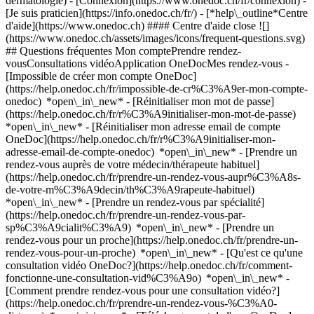
dermatologie)
- [Connexion](https://www.onedoc.ch/fr/connexion) -
[Je suis praticien](https://info.onedoc.ch/fr/)
- [*help\_outline*Centre
d'aide](https://www.onedoc.ch) #### Centre d'aide close ![]
(https://www.onedoc.ch/assets/images/icons/frequent-questions.svg)
## Questions fréquentes Mon comptePrendre rendez-
vousConsultations vidéoApplication OneDocMes rendez-vous -
[Impossible de créer mon compte OneDoc]
(https://help.onedoc.ch/fr/impossible-de-cr%C3%A9er-mon-compte-
onedoc) *open\_in\_new* - [Réinitialiser mon mot de passe]
(https://help.onedoc.ch/fr/r%C3%A9initialiser-mon-mot-de-passe)
*open\_in\_new* - [Réinitialiser mon adresse email de compte
OneDoc](https://help.onedoc.ch/fr/r%C3%A9initialiser-mon-
adresse-email-de-compte-onedoc) *open\_in\_new*
- [Prendre un
rendez-vous auprès de votre médecin/thérapeute habituel]
(https://help.onedoc.ch/fr/prendre-un-rendez-vous-aupr%C3%A8s-
de-votre-m%C3%A9decin/th%C3%A9rapeute-habituel)
*open\_in\_new* - [Prendre un rendez-vous par spécialité]
(https://help.onedoc.ch/fr/prendre-un-rendez-vous-par-
sp%C3%A9cialit%C3%A9) *open\_in\_new* - [Prendre un
rendez-vous pour un proche](https://help.onedoc.ch/fr/prendre-un-
rendez-vous-pour-un-proche) *open\_in\_new*
- [Qu'est ce qu'une
consultation vidéo OneDoc?](https://help.onedoc.ch/fr/comment-
fonctionne-une-consultation-vid%C3%A9o) *open\_in\_new* -
[Comment prendre rendez-vous pour une consultation vidéo?]
(https://help.onedoc.ch/fr/prendre-un-rendez-vous-%C3%A0-