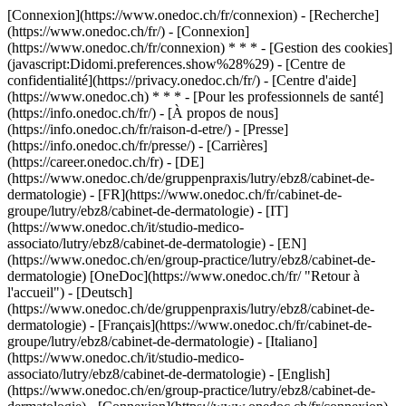
[Connexion](https://www.onedoc.ch/fr/connexion) - [Recherche]
(https://www.onedoc.ch/fr/) - [Connexion]
(https://www.onedoc.ch/fr/connexion) * * * - [Gestion des cookies]
(javascript:Didomi.preferences.show%28%29) - [Centre de
confidentialité](https://privacy.onedoc.ch/fr/) - [Centre d'aide]
(https://www.onedoc.ch) * * * - [Pour les professionnels de santé]
(https://info.onedoc.ch/fr/) - [À propos de nous]
(https://info.onedoc.ch/fr/raison-d-etre/) - [Presse]
(https://info.onedoc.ch/fr/presse/) - [Carrières]
(https://career.onedoc.ch/fr)
- [DE]
(https://www.onedoc.ch/de/gruppenpraxis/lutry/ebz8/cabinet-de-
dermatologie) - [FR](https://www.onedoc.ch/fr/cabinet-de-
groupe/lutry/ebz8/cabinet-de-dermatologie) - [IT]
(https://www.onedoc.ch/it/studio-medico-
associato/lutry/ebz8/cabinet-de-dermatologie) - [EN]
(https://www.onedoc.ch/en/group-practice/lutry/ebz8/cabinet-de-
dermatologie) [OneDoc](https://www.onedoc.ch/fr/ "Retour à
l'accueil") - [Deutsch]
(https://www.onedoc.ch/de/gruppenpraxis/lutry/ebz8/cabinet-de-
dermatologie) - [Français](https://www.onedoc.ch/fr/cabinet-de-
groupe/lutry/ebz8/cabinet-de-dermatologie) - [Italiano]
(https://www.onedoc.ch/it/studio-medico-
associato/lutry/ebz8/cabinet-de-dermatologie) - [English]
(https://www.onedoc.ch/en/group-practice/lutry/ebz8/cabinet-de-