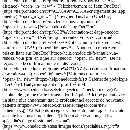
(https://help.onedoc.ch/fr/prendre-un-rendez-vous-%C3%A0-
distance) *open\_in\_new*
- [Téléchargement de l'app OneDoc]
(https://help.onedoc.ch/fr/t%C3%A9l%C3%A9chargement-de-lapp-
onedoc) *open\_in\_new* - [Naviguer dans l'app OneDoc]
(https://help.onedoc.ch/fr/naviguer-dans-lapp-onedoc)
*open\_in\_new* - [Présentation de l'app OneDoc]
(https://help.onedoc.ch/fr/pr%C3%A9sentation-de-lapp-onedoc)
*open\_in\_new*
- [Vérifier qu'un rendez-vous est confirmé](https://help.onedoc.ch/fr/v%C3%A9rifier-quun-rendez-vous-est-confirm%C3%A9) *open\_in\_new* - [Annuler un rendez-vous pris en ligne sur OneDoc](https://help.onedoc.ch/fr/annuler-un-rendez-vous-pris-en-ligne-sur-onedoc) *open\_in\_new* - [Je ne reçois pas de confirmation de rendez-vous](https://help.onedoc.ch/fr/je-ne-re%C3%A7ois-pas-de-confirmation-de-rendez-vous) *open\_in\_new* [Voir tous nos articles *open\_in\_new*](https://help.onedoc.ch/fr/) # Cabinet de podologie - La Côte ![Badge indiquant un profil vérifié](https://www.onedoc.ch/assets/images/icons/checkmark.svg) ## Cabinet de groupe Carte Présentation L'équipe ![Icône patient avec un signe plus annonçant que le professionnel accepte de nouveaux patients](https://www.onedoc.ch/assets/images/icons/new-patients.svg) ### Patients acceptés Cabinet de podologie - La Côte accepte les nouveaux patients ![Icône mallette annonçant les spécialités du professionnel de santé](https://www.onedoc.ch/assets/images/icons/specialties.svg) ### Spécialités Podologie [*arrow\_drop\_down*Voir plus](https://www.onedoc.ch) ![Icône microscope annonçant les expertises dans lesquelles le professionnel est spécialisé](https://www.onedoc.ch/assets/images/icons/expertises.svg) ### Expertises Bilan podologique Mycose pieds | Mycose ongles Orthonyxie Orthoplastie | Fabrication d'orthèses Soin des pieds [*arrow\_drop\_down*Voir plus](https://www.onedoc.ch) ![Marqueur annonçant la carte et les informations d’accès du cabinet](https://www.onedoc.ch/assets/images/icons/map.svg) ### Carte et informations d'accès #### Cabinet de podologie - La Côte Route de Rolle 3 1188 Gimel #### Horaire d'ouverture Actuellement fermé - Ouvre à 10:00 *expand\_more* Lundi: 09:00 - 16:00 Mardi: 08:00 - 16:00 Mercredi: 08:00 - 18:00 Jeudi: 10:00 - 18:00 Vendredi: 10:00 - 13:00 Samedi: Fermé Dimanche: Fermé ![Icône document annonçant la présentation de l’établissement](https://www.onedoc.ch/assets/images/icons/presentation.svg) ### Présentation de l'établissement Nous sommes des spécialistes du pied, mais pas seulement, __la prise en charge ne s’arrête pas au pied__. Elle comprend aussi les pathologies qui touchent tout le membre inférieur, l’équilibre et la marche. Nous travaillons en cabinet, mais aussi dans les services hospitaliers comme la gériatrie, la psycho-gériatrie, les institutions pour personnes en situation d’handicap, les établissements médicaux sociaux (EMS) et les soins à domicile. __Les soins vont de l’enfant à la personne âgée.__ __Les podologues travaillent souvent en collaboration avec un médecin, un diabétologue, un oncologue ou encore un chirurgien orthopédique.__ Nous n’avons pas le droit de prescription. Tout rendez-vous non décommandé 24h à l'avance vous sera considéré comme dû et facturé. [*arrow\_drop\_down*Voir plus](https://www.onedoc.ch) [](https://assets.onedoc.ch/images/entities/485eb73fcc1882bda755ddf78e62467d84e309b48bac2810803b0cd11363b9e7.png)[![Cabinet de podologie - La Côte, cabinet de groupe à Gimel](https://assets.onedoc.ch/images/entities/80bba16900ca81ad9bc16086c89e6c88917b093bb713b38aa1656756a63fb6f2-small.png "Cabinet de podologie - La Côte, cabinet de groupe à Gimel")](https://assets.onedoc.ch/images/entities/80bba16900ca81ad9bc16086c89e6c88917b093bb713b38aa1656756a63fb6f2.png)[![Cabinet de podologie - La Côte, cabinet de groupe à Gimel](https://assets.onedoc.ch/images/entities/1466f0def1eb8bd2bf75f6e56ddc434a6237bb494e24eb7d38dddb7a8bc1c7ca-small.jpg "Cabinet de podologie - La Côte, cabinet de groupe à Gimel")](https://assets.onedoc.ch/images/entities/1466f0def1eb8bd2bf75f6e56ddc434a6237bb494e24eb7d38dddb7a8bc1c7ca.jpg)[![Cabinet de podologie - La Côte, cabinet de groupe à Gimel](https://assets.onedoc.ch/images/entities/cd2bb861749a6c94eb5e39c07bfe23bb18d2dcef9f842714804266a4c78924a1-small.jpg "Cabinet de podologie - La Côte, cabinet de groupe à Gimel")](https://assets.onedoc.ch/images/entities/cd2bb861749a6c94eb5e39c07bfe23bb18d2dcef9f842714804266a4c78924a1.jpg)[![Cabinet de podologie - La Côte, cabinet de groupe à Gimel](https://assets.onedoc.ch/images/entities/f862325f8008a9653247524832955f4dd5fdd54fa71d35a644d4c5befb27d57b-small.jpg "Cabinet de podologie - La Côte, cabinet de groupe à Gimel")](https://assets.onedoc.ch/images/entities/f862325f8008a9653247524832955f4dd5fdd54fa71d35a644d4c5befb27d57b.jpg) ![Icône groupe de personnes annonçant la liste des professionnels de santé de l’établissement](https://www.onedoc.ch/assets/images/icons/team.svg) ### L'équipe Podologues [![Anne-Laurence Berger, podologue à Gimel](https://assets.onedoc.ch/images/users/94c0c48d10de1088b674771a1e8e598f248ca1c5c3c3410f0a2fa548d37acd0f-small.jpg "Anne-Laurence Berger, podologue à Gimel") \ __Mme Anne-Laurence Berger__](https://www.onedoc.ch/fr/podologue/gimel/pb7ks/anne-laurence-berger) [![Noémie Burnier, podologue à Gimel](https://assets.onedoc.ch/images/users/7935fb2d26607bd1c68f9bf9f3fff480f2f4313ca99e9ca39e914aab30a2b2f2-small.png "Noémie Burnier, podologue à Gimel") \ __Mme Noémie Burnier__](https://www.onedoc.ch/fr/podologue/gimel/pckj8/noemie-burnier) [![Gwendoline Manfrini-Marzo, podologue à Gimel](https://www.onedoc.ch/assets/images/female.png "Gwendoline Manfrini-Marzo, podologue à Gimel") \ __Mme Gwendoline Manfrini-Marzo__](https://www.onedoc.ch/fr/podologue/gimel/pcngp/gwendoline-manfrini-marzo) ![Icône bulle de dialogue annonçant la section FAQ](https://www.onedoc.ch/assets/images/icons/faq.svg) ### FAQ *expand\_more* *keyboard\_arrow\_right* ## Quelle est l'adresse de Cabinet de podologie - La Côte? Cabinet de podologie - La Côte reçoit des patients à Route de Rolle 3, 1188 Gimel. * * * *keyboard\_arrow\_right* ## Quels sont les horaires d'ouverture de Cabinet de podologie - La Côte? Cabinet de podologie - La Côte est ouvert: - Le lundi de 09:00 à 16:00 - Le mardi de 08:00 à 16:00 - Le mercredi de 08:00 à 18:00 - Le jeudi de 10:00 à 18:00 - Le vendredi de 10:00 à 13:00 - Le samedi fermé - Le dimanche fermé * * * *keyboard\_arrow\_right* ## Quel est le numéro de téléphone de Cabinet de podologie - La Côte? Le numéro de téléphone de Cabinet de podologie - La Côte est [021 828 40 90](tel:+41218284090). * * * *keyboard\_arrow\_right* ## Quelles sont les spécialités pratiquées au sein de Cabinet de podologie - La Côte? Cabinet de podologie - La Côte propose des consultations en [Podologie](https://www.onedoc.ch/fr/podologue/gimel). * * * *keyboard\_arrow\_right* ## Quelles sont les expertises de Cabinet de podologie - La Côte? Les expertises de Cabinet de podologie - La Côte sont: [Bilan podologique](https://www.onedoc.ch/fr/bilan-podologique/gimel), [Mycose pieds | Mycose ongles](https://www.onedoc.ch/fr/mycose-pieds-mycose-ongles/gimel), [Orthonyxie](https://www.onedoc.ch/fr/orthonyxie/gimel), [Orthoplastie | Fabrication d'orthèses](https://www.onedoc.ch/fr/orthoplastie-fabrication-d-ortheses/gimel) et [Soin des pieds](https://www.onedoc.ch/fr/soin-des-pieds/gimel). * * * *keyboard\_arrow\_right* ## Est-ce que Cabinet de podologie - La Côte accepte les nouveaux patients? Oui, Cabinet de podologie - La Côte accepte les nouveaux patients. Pour prendre rendez-vous, les nouveaux patients peuvent facilement réserver en ligne via OneDoc. * * * *keyboard\_arrow\_right* ## Quelles sont les langues parlées au sein de Cabinet de podologie - La Côte? Cabinet de podologie - La Côte propose des consultations en Français, Anglais et Italien. 1. [OneDoc](https://www.onedoc.ch/fr/)/ 2. [Cabinet de groupe](https://www.onedoc.ch/fr/cabinet-de-groupe)/ 3. [Canton de Vaud](https://www.onedoc.ch/fr/cabinet-de-groupe/canton-de-vaud)/ 4. [Gimel](https://www.onedoc.ch/fr/cabinet-de-groupe/gimel)/ 5. Cabinet de podologie - La Côte ### Prenez RDV avec Cabinet de podologie - La Côte Renseignez les informations suivantes *check* Spécialité Podologie Podologie Sélectionnez une spécialité * * * 2 Première consultation? Ceci est ma première consultation dans l'établissement pour cette spécialité Je suis déjà suivi·e dans l'établissement pour cette spécialité * * * *touch\_app* Choisissez un créneau horaire *chevron\_left* ven. 31 juil. *chevron\_right* Voir plus de rendez-vous Créneau horaire Prendre rendez-vous ### Téléchargez l'app OneDoc Prenez rendez-vous en ligne chez un médecin, un dentiste ou un thérapeute proche de vous en Suisse. L'application OneDoc vous permet de gérer tous vos rendez-vous médicaux depuis votre natel, n'importe où et n'importe quand. ![Code QR redirigeant vers l’App Store ou Google Play pour télécharger l’app OneDoc Patients](https://www.onedoc.ch/assets/images/download-app-qr.jpeg) Scannez le QR code pour télécharger l’application [![Téléchargez notre application sur l'App Store!](https://www.onedoc.ch/assets/images/app-store-badge-fr.svg)](https://apps.apple.com/ch/app/onedoc/id1592376413?l=fr)[![Téléchargez notre application sur le Google Play Store!](https://www.onedoc.ch/assets/images/google-play-badge-fr.png)](https://play.google.com/store/apps/details?id=ch.onedoc.patient&hl=fr-CH) *keyboard\_arrow\_right* ## Recherches associées [Podologue à Genève](https://www.onedoc.ch/fr/podologue/geneve)[Podologue à Carouge](https://www.onedoc.ch/fr/podologue/carouge)[Podologue à Lausanne](https://www.onedoc.ch/fr/podologue/lausanne)[Podologue à Thônex](https://www.onedoc.ch/fr/podologue/thonex)[Podologue à Nyon](https://www.onedoc.ch/fr/podologue/nyon)[Podologue à Morges](https://www.onedoc.ch/fr/podologue/morges)[Podologue à Vernier](https://www.onedoc.ch/fr/podologue/vernier)[Podologue à Vevey](https://www.onedoc.ch/fr/podologue/vevey)[Podologue à Bussigny](https://www.onedoc.ch/fr/podologue/bussigny)[Podologue à Lancy](https://www.onedoc.ch/fr/podologue/lancy)[Podologue à Gimel](https://www.onedoc.ch/fr/podologue/gimel)[Podologue à Givrins](https://www.onedoc.ch/fr/podologue/givrins)[Podologue