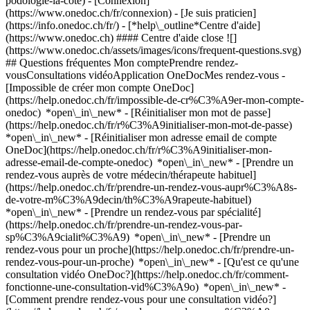
podologie-la-cote)
- [Connexion]
(https://www.onedoc.ch/fr/connexion) - [Je suis praticien]
(https://info.onedoc.ch/fr/)
- [*help\_outline*Centre d'aide]
(https://www.onedoc.ch) #### Centre d'aide close ![]
(https://www.onedoc.ch/assets/images/icons/frequent-questions.svg)
## Questions fréquentes Mon comptePrendre rendez-
vousConsultations vidéoApplication OneDocMes rendez-vous -
[Impossible de créer mon compte OneDoc]
(https://help.onedoc.ch/fr/impossible-de-cr%C3%A9er-mon-compte-
onedoc) *open\_in\_new* - [Réinitialiser mon mot de passe]
(https://help.onedoc.ch/fr/r%C3%A9initialiser-mon-mot-de-passe)
*open\_in\_new* - [Réinitialiser mon adresse email de compte
OneDoc](https://help.onedoc.ch/fr/r%C3%A9initialiser-mon-
adresse-email-de-compte-onedoc) *open\_in\_new*
- [Prendre un
rendez-vous auprès de votre médecin/thérapeute habituel]
(https://help.onedoc.ch/fr/prendre-un-rendez-vous-aupr%C3%A8s-
de-votre-m%C3%A9decin/th%C3%A9rapeute-habituel)
*open\_in\_new* - [Prendre un rendez-vous par spécialité]
(https://help.onedoc.ch/fr/prendre-un-rendez-vous-par-
sp%C3%A9cialit%C3%A9) *open\_in\_new* - [Prendre un
rendez-vous pour un proche](https://help.onedoc.ch/fr/prendre-un-
rendez-vous-pour-un-proche) *open\_in\_new*
- [Qu'est ce qu'une
consultation vidéo OneDoc?](https://help.onedoc.ch/fr/comment-
fonctionne-une-consultation-vid%C3%A9o) *open\_in\_new* -
[Comment prendre rendez-vous pour une consultation vidéo?]