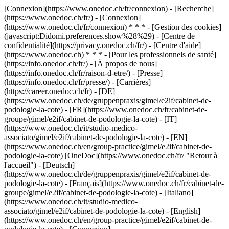
[Connexion](https://www.onedoc.ch/fr/connexion) - [Recherche]
(https://www.onedoc.ch/fr/) - [Connexion]
(https://www.onedoc.ch/fr/connexion) * * * - [Gestion des cookies]
(javascript:Didomi.preferences.show%28%29) - [Centre de
confidentialité](https://privacy.onedoc.ch/fr/) - [Centre d'aide]
(https://www.onedoc.ch) * * * - [Pour les professionnels de santé]
(https://info.onedoc.ch/fr/) - [À propos de nous]
(https://info.onedoc.ch/fr/raison-d-etre/) - [Presse]
(https://info.onedoc.ch/fr/presse/) - [Carrières]
(https://career.onedoc.ch/fr)
- [DE]
(https://www.onedoc.ch/de/gruppenpraxis/gimel/e2if/cabinet-de-
podologie-la-cote) - [FR](https://www.onedoc.ch/fr/cabinet-de-
groupe/gimel/e2if/cabinet-de-podologie-la-cote) - [IT]
(https://www.onedoc.ch/it/studio-medico-
associato/gimel/e2if/cabinet-de-podologie-la-cote) - [EN]
(https://www.onedoc.ch/en/group-practice/gimel/e2if/cabinet-de-
podologie-la-cote) [OneDoc](https://www.onedoc.ch/fr/ "Retour à
l'accueil") - [Deutsch]
(https://www.onedoc.ch/de/gruppenpraxis/gimel/e2if/cabinet-de-
podologie-la-cote) - [Français](https://www.onedoc.ch/fr/cabinet-de-
groupe/gimel/e2if/cabinet-de-podologie-la-cote) - [Italiano]
(https://www.onedoc.ch/it/studio-medico-
associato/gimel/e2if/cabinet-de-podologie-la-cote) - [English]
(https://www.onedoc.ch/en/group-practice/gimel/e2if/cabinet-de-