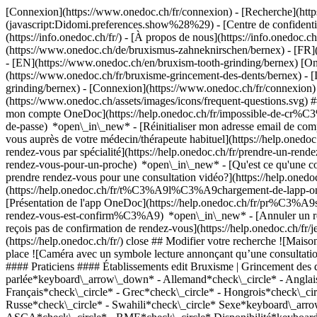
[Connexion](https://www.onedoc.ch/fr/connexion) - [Recherche](https
(javascript:Didomi.preferences.show%28%29) - [Centre de confidentiali
(https://info.onedoc.ch/fr/) - [À propos de nous](https://info.onedoc.ch/
(https://www.onedoc.ch/de/bruxismus-zahneknirschen/bernex) - [FR](
- [EN](https://www.onedoc.ch/en/bruxism-tooth-grinding/bernex) [On
(https://www.onedoc.ch/fr/bruxisme-grincement-des-dents/bernex) - [
grinding/bernex)
- [Connexion](https://www.onedoc.ch/fr/connexion) - 
(https://www.onedoc.ch/assets/images/icons/frequent-questions.svg
mon compte OneDoc](https://help.onedoc.ch/fr/impossible-de-cr%C3
de-passe) *open\_in\_new* - [Réinitialiser mon adresse email de c
vous auprès de votre médecin/thérapeute habituel](https://help.
rendez-vous par spécialité](https://help.onedoc.ch/fr/prendre-un-r
rendez-vous-pour-un-proche) *open\_in\_new*
- [Qu'est ce qu'une
prendre rendez-vous pour une consultation vidéo?](https://help.on
(https://help.onedoc.ch/fr/t%C3%A9l%C3%A9chargement-de-lapp-oned
[Présentation de l'app OneDoc](https://help.onedoc.ch/fr/pr%C3%A