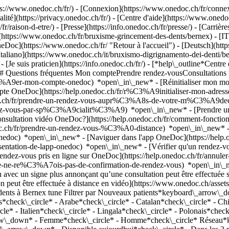
://www.onedoc.ch/fr/) - [Connexion](https://www.onedoc.ch/fr/connexi
té](https://privacy.onedoc.ch/fr/) - [Centre d'aide](https://www.onedoc.
fr/raison-d-etre/) - [Presse](https://info.onedoc.ch/fr/presse/) - [Carrière
https://www.onedoc.ch/fr/bruxisme-grincement-des-dents/bernex) - [IT
eDoc](https://www.onedoc.ch/fr/ "Retour à l'accueil") - [Deutsch](htt
Italiano](https://www.onedoc.ch/it/bruxismo-digrignamento-dei-denti/b
[Je suis praticien](https://info.onedoc.ch/fr/)
- [*help\_outline*Centre 
) ## Questions fréquentes Mon comptePrendre rendez-vousConsultation
%A9er-mon-compte-onedoc) *open\_in\_new* - [Réinitialiser mon mot 
ompte OneDoc](https://help.onedoc.ch/fr/r%C3%A9initialiser-mon-adr
onedoc.ch/fr/prendre-un-rendez-vous-aupr%C3%A8s-de-votre-m%C3%A9d
endez-vous-par-sp%C3%A9cialit%C3%A9) *open\_in\_new* - [Prendre un 
 consultation vidéo OneDoc?](https://help.onedoc.ch/fr/comment-fon
edoc.ch/fr/prendre-un-rendez-vous-%C3%A0-distance) *open\_in\_new*
oc) *open\_in\_new* - [Naviguer dans l'app OneDoc](https://help.o
9sentation-de-lapp-onedoc) *open\_in\_new*
- [Vérifier qu'un rendez-vous est confirmé](https://help.onedoc.ch/fr/v%C3%A9rifier-quun-rendez-vous-est-confirm%C3%A9) *open\_in\_new* - [Annuler un rendez-vous pris en ligne sur OneDoc](https://help.onedoc.ch/fr/annuler-un-rendez-vous-pris-en-ligne-sur-onedoc) *open\_in\_new* - [Je ne reçois pas de confirmation de rendez-vous](https://help.onedoc.ch/fr/je-ne-re%C3%A7ois-pas-de-confirmation-de-rendez-vous) *open\_in\_new* [Voir tous nos articles *open\_in\_new*](https://help.onedoc.ch/fr/) close ## Modifier votre recherche ![Maison avec un signe plus annonçant qu’une consultation peut être effectuée sur place](https://www.onedoc.ch/assets/images/icons/on-site.svg) Sur place ![Caméra avec un symbole lecture annonçant qu’une consultation peut être effectuée à distance en vidéo](https://www.onedoc.ch/assets/images/icons/remote.svg) À distance Rechercher #### Spécialités #### Praticiens #### Établissements edit Bruxisme | Grincement des dents à Bernex tune Filtrer par Nouveaux patients*keyboard\_arrow\_down* - Acceptés*check\_circle* Langue parlée*keyboard\_arrow\_down* - Allemand*check\_circle* - Anglais*check\_circle* - Arabe*check\_circle* - Catalan*check\_circle* - Chinois*check\_circle* - Espagnol*check\_circle* - Français*check\_circle* - Grec*check\_circle* - Hongrois*check\_circle* - Italien*check\_circle* - Lingala*check\_circle* - Polonais*check\_circle* - Portugais*check\_circle* - Roumain*check\_circle* - Russe*check\_circle* - Swahili*check\_circle* Sexe*keyboard\_arrow\_down* - Femme*check\_circle* - Homme*check\_circle* Réseau*keyboard\_arrow\_down* - Hirslanden*check\_circle* - ASCA*check\_circle* - RME*check\_circle* Disponibilité*keyboard\_arrow\_down* - Disponible aujourdhui*check\_circle* - Dans les 3 prochains jours*check\_circle* - Dans les 7 prochains jours*check\_circle* - Dans les 14 prochains jours*check\_circle* # __Bruxisme | Grincement des dents__ à __Bernex__: prenez rendez-vous en ligne aujourd'hui ## 1 résultat à Bernex [![Dr. Marc Grundman, médecin-dentiste à Bernex](https://assets.onedoc.ch/images/users/7fd28d7ddc9586358a52b33f4a0d570f42512a672ae20ee9e94e7c5faae2373c-small.jpg "Dr. Marc Grundman, médecin-dentiste à Bernex")](https://www.onedoc.ch/fr/medecin-dentiste/bernex/p8nj/dr-marc-grundman) ### [Dr. Marc Grundman](https://www.onedoc.ch/fr/medecin-dentiste/bernex/p8nj/dr-marc-grundman) ![Badge indiquant un profil vérifié](https://www.onedoc.ch/assets/images/icons/checkmark.svg) [Médecin-dentiste](https://www.onedoc.ch/fr/medecin-dentiste/bernex) [Cabinet Dentaire de Bernex](https://www.onedoc.ch/fr/cabinet-dentaire/bernex/ejfl/cabinet-dentaire-de-bernex) Rue de Bernex 292B 1233 Bernex ![Icône patient avec un signe plus annonçant que le professionnel accepte de nouveaux patients](https://www.onedoc.ch/assets/images/icons/new-patients.svg)Accepte les nouveaux patients [Rése