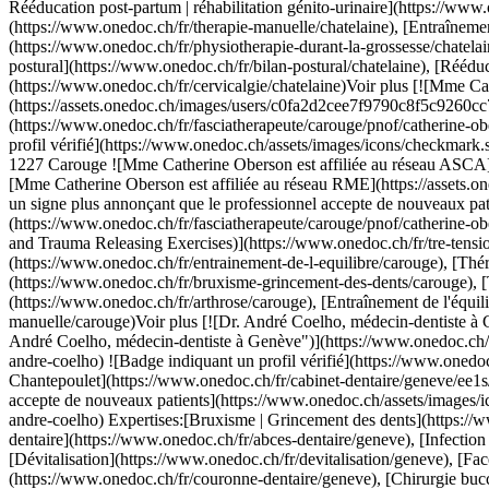
se/carouge), [Entraînement de l'équilibre](https://www.onedoc.ch/fr/entrainement-de-l-equilibre/carouge), [Thérapie Manuelle](https://www.onedoc.ch/fr/therapie-manuelle/carouge)Voir plus [![Dr. André Coelho, médecin-dentiste à Genève](https://assets.onedoc.ch/images/users/34a768f26cddc61688f5fcd1c16d76187b89e80214485d71aa20ea2eb4bdbc21-small.jpg "Dr. André Coelho, médecin-dentiste à Genève")](https://www.onedoc.ch/fr/medecin-dentiste/geneve/pcwgo/dr-andre-coelho) ### [Dr. André Coelho](https://www.onedoc.ch/fr/medecin-dentiste/geneve/pcwgo/dr-andre-coelho) ![Badge indiquant un profil vérifié](https://www.onedoc.ch/assets/images/icons/checkmark.svg) [Médecin-dentiste](https://www.onedoc.ch/fr/medecin-dentiste/geneve) [Clinique Dentaire de Chantepoulet](https://www.onedoc.ch/fr/cabinet-dentaire/geneve/ee1s/clinique-dentaire-de-chantepoulet) Rue de Chantepoulet 21 1201 Genève ![Icône patient avec un signe plus annonçant que le professionnel accepte de nouveaux patients](https://www.onedoc.ch/assets/images/icons/new-patients.svg)Accepte les nouveaux patients [Réserver un RDV](https://www.onedoc.ch/fr/medecin-dentiste/geneve/pcwgo/dr-andre-coelho) Expertises:[Bruxisme | Grincement des dents](https://www.onedoc.ch/fr/bruxisme-grincement-des-dents/geneve), [Urgence dentaire](https://www.onedoc.ch/fr/urgence-dentaire/geneve), [Abcès dentaire](https://www.onedoc.ch/fr/abces-dentaire/geneve), [Infection dentaire | Rage de dents](https://www.onedoc.ch/fr/infection-dentaire-rage-de-dents/geneve), [Carie](https://www.onedoc.ch/fr/carie/geneve), [Dévitalisation](https://www.onedoc.ch/fr/devitalisation/geneve), [Facette dentaire céramique | Veneer](https://www.onedoc.ch/fr/facette-dentaire-ceramique-veneer/geneve), [Couronne dentaire](https://www.onedoc.ch/fr/couronne-dentaire/geneve), [Chirurgie buccale ou orale pédiatrique](https://www.onedoc.ch/fr/chirurgie-buccale-ou-orale-pediatrique/geneve), [Endodontie](https://www.onedoc.ch/fr/endodontie/geneve)Voir plus Expertises:[Bruxisme | Grincement des dents](https://www.onedoc.ch/fr/bruxisme-grincement-des-dents/geneve), [Urgence dentaire](https://www.onedoc.ch/fr/urgence-dentaire/geneve), [Abcès dentaire](https://www.onedoc.ch/fr/abces-dentaire/geneve), [Infection dentaire | Rage de dents](https://www.onedoc.ch/fr/i