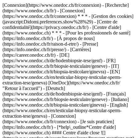
[Connexion](https://www.onedoc.ch/fr/connexion) - [Recherche]
(https://www.onedoc.ch/fr/) - [Connexion]
(https://www.onedoc.ch/fr/connexion) * * * - [Gestion des cookies]
(javascript:Didomi.preferences.show%28%29) - [Centre de
confidentialité](https://privacy.onedoc.ch/fr/) - [Centre d'aide]
(https://www.onedoc.ch) * * * - [Pour les professionnels de santé]
(https://info.onedoc.ch/fr/) - [À propos de nous]
(https://info.onedoc.ch/fr/raison-d-etre/) - [Presse]
(https://info.onedoc.ch/fr/presse/) - [Carrières]
(https://career.onedoc.ch/fr)
- [DE]
(https://www.onedoc.ch/de/hodenbiopsie-tese/genf) - [FR]
(https://www.onedoc.ch/fr/biopsie-testiculaire/geneve) - [IT]
(https://www.onedoc.ch/it/biopsia-testicolare/ginevra) - [EN]
(https://www.onedoc.ch/en/testicular-biopsy-testicular-sperm-
extraction-tese/geneva) [OneDoc](https://www.onedoc.ch/fr/
"Retour à l'accueil") - [Deutsch]
(https://www.onedoc.ch/de/hodenbiopsie-tese/genf) - [Français]
(https://www.onedoc.ch/fr/biopsie-testiculaire/geneve) - [Italiano]
(https://www.onedoc.ch/it/biopsia-testicolare/ginevra) - [English]
(https://www.onedoc.ch/en/testicular-biopsy-testicular-sperm-
extraction-tese/geneva)
- [Connexion]
(https://www.onedoc.ch/fr/connexion) - [Je suis praticien]
(https://info.onedoc.ch/fr/)
- [*help\_outline*Centre d'aide]
(https://www.onedoc.ch) #### Centre d'aide close ![]