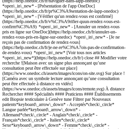
(https://help.onedoc.ch/fr/naviguer-dans-lapp-onedoc)
*open\_in\_new* - [Présentation de l'app OneDoc]
(https://help.onedoc.ch/fr/pr%C3%A9sentation-de-lapp-onedoc)
*open\_in\_new*
- [Vérifier qu'un rendez-vous est confirmé](https://help.onedoc.ch/fr/v%C3%A9rifier-quun-rendez-vous-est-confirm%C3%A9) *open\_in\_new* - [Annuler un rendez-vous pris en ligne sur OneDoc](https://help.onedoc.ch/fr/annuler-un-rendez-vous-pris-en-ligne-sur-onedoc) *open\_in\_new* - [Je ne reçois pas de confirmation de rendez-vous](https://help.onedoc.ch/fr/je-ne-re%C3%A7ois-pas-de-confirmation-de-rendez-vous) *open\_in\_new* [Voir tous nos articles *open\_in\_new*](https://help.onedoc.ch/fr/) close ## Modifier votre recherche ![Maison avec un signe plus annonçant qu’une consultation peut être effectuée sur place](https://www.onedoc.ch/assets/images/icons/on-site.svg) Sur place ![Caméra avec un symbole lecture annonçant qu’une consultation peut être effectuée à distance en vidéo](https://www.onedoc.ch/assets/images/icons/remote.svg) À distance Rechercher #### Spécialités #### Praticiens #### Établissements edit Biopsie testiculaire à Genève tune Filtrer par Nouveaux patients*keyboard\_arrow\_down* - Acceptés*check\_circle* Langue parlée*keyboard\_arrow\_down* - Allemand*check\_circle* - Anglais*check\_circle* - Français*check\_circle* - Italien*check\_circle* Sexe*keyboard\_arrow\_down* - Femme*check\_circle* - Homme*check\_circle* Disponibilité*keyboard\_arrow\_down* - Disponible aujourdhui*check\_circle* - Dans les 3 prochains jours*check\_circle* - Dans les 7 prochains jours*check\_circle* - Dans les 14 prochains jours*check\_circle* # __Biopsie testiculaire__ à __Genève__: prenez rendez-vous en ligne aujourd'hui ## 6 résultats à Genève [![Dr. Alain Bitton, urologue à Genève](https://assets.onedoc.ch/images/users/b04c7d0f77e079821bc7fdfd47fb876998fa7e4a93864a0f1ba6379315ab69ee-small.jpg "Dr. Alain Bitton, urologue à Genève")](https://www.onedoc.ch/fr/urologue/geneve/psq/dr-alain-bitton) ### [Dr. Alain Bitton](https://www.onedoc.ch/fr/urologue/geneve/psq/dr-alain-bitton) ![Badge indiquant un profil vérifié](https://www.onedoc.ch/assets/images/icons/checkmark.svg) [Urologue](https://www.onedoc.ch/fr/urologue/geneve) Urological Surgeon FEBU FRCS Andrology and Men’s Health Clinic Route de Florissant 95 1206 Genève ![Icône patient avec un signe plus annonçant que le professionnel accepte de nouveaux patients](https://www.onedoc.ch/assets/images/icons/new-patients.svg)Accepte les nouveaux patients [Réserver un RDV](https://www.onedoc.ch/fr/urologue/geneve/psq/dr-alain-bitton) Expertises: Biopsie testiculaire, [Biopsie prostatique](https://www.onedoc.ch/fr/biopsie-prostatique/geneve), [Calculs rénaux](https://www.onedoc.ch/fr/calculs-renaux/geneve), [Cancer de la prostate](https://www.onedoc.ch/fr/cancer-de-la-prostate/geneve), [Cancer de la vessie](https://www.onedoc.ch/fr/cancer-de-la-vessie/geneve), [Dépistage infection urinaire](https://www.onedoc.ch/fr/depistage-infection-urinaire/geneve), [Hyperplasie bénigne de la prostate (HBP) | Hypertrophie de la prostate](https://www.onedoc.ch/fr/hyperplasie-benigne-de-la-prostate-hbp-hypertrophie-de-la-prostate/geneve), [Incontinence urinaire](https://www.onedoc.ch/fr/incontinence-urinaire/geneve), [Circoncision](https://www.onedoc.ch/fr/circoncision/geneve), [Troubles de l’érection | Impuissance](https://www.onedoc.ch/fr/troubles-de-l-erection-impuissance/geneve)Voir plus *chevron\_left* lun. 03 août *chevron\_right* Voir plus de rendez-vous *error\_outline* Une erreur s'est produite lors du chargement des disponibilités [Réessayer](https://www.onedoc.ch) Expertises: Biopsie testiculaire, [Biopsie prostatique](https://www.onedoc.ch/fr/biopsie-prostatique/geneve), [Calculs rénaux](https://www.onedoc.ch/fr/calculs-renaux/geneve), [Cancer de la prostate](https://www.onedoc.ch/fr/cancer-de-la-prostate/geneve), [Cancer de la vessie](https://www.onedoc.ch/fr/cancer-de-la-vessie/geneve), [Dépistage infection urinaire](https://www.onedoc.ch/fr/depistage-infection-urinaire/geneve), [Hyperplasie bénigne de la prostate (HBP) | Hypertrophie de la prostate](https://www.onedoc.ch/fr/hyperplasie-benigne-de-la-prostate-hbp-hypertrophie-de-la-prostate/geneve), [Incontinence urinaire](https://www.onedoc.ch/fr/incontinence-urinaire/geneve), [Circoncision](https://www.onedoc.ch/fr/circoncision/geneve), [Troubles de l’érection | Impuissance](https://www.onedoc.ch/fr/troubles-de-l-erection-impuissance/geneve)Voir plus [![Dr. Alain Bitton, urologue à Genève](https://assets.onedoc.ch/images/users/5c039407595f28a007a2f93af729c67c24f739d31af37880c16fce3565e74187-small.jpg "Dr. Alain Bitton, urologue à Genève")](https://www.onedoc.ch/fr/urologue/geneve/pcuqx/dr-alain-bitton) ### [Dr. Alain Bitton](https://www.onedoc.ch/fr/urologue/geneve/pcuqx/dr-alain-bitton) ![Badge indiquant un profil vérifié](https://www.onedoc.ch/assets/images/icons/checkmark.svg) [Urologue](https://www.onedoc.ch/fr/urologue/geneve) [Centre AGeIR (Centre commercial de Balexert)](https://www.onedoc.ch/fr/cabinet-medical/geneve/ebbfc/centre-ageir-centre-commercial-de-balexert) Avenue Louis-Casaï 27 1209 Genève ![Icône patient avec un signe plus annonçant que le professionnel accepte de nouveaux patients](https://www.onedoc.ch/assets/images/icons/new-patients.svg)Accepte les nouveaux patients [Réserver un RDV](https://www.onedoc.ch/fr/urologue/geneve/pcuqx/dr-alain-bitton) Expertises: Biopsie testiculaire, [Biopsie prostatique](https://www.onedoc.ch/fr/biopsie-prostatique/geneve), [Calculs rénaux](https://www.onedoc.ch/fr/calculs-renaux/geneve), [Cancer de la prostate](https://www.onedoc.ch/fr/cancer-de-la-prostate/geneve), [Cancer de la vessie](https://www.onedoc.ch/fr/cancer-de-la-vessie/geneve), [Dépistage infection urinaire](https://www.onedoc.ch/fr/depistage-infection-urinaire/geneve), [Hyperplasie bénigne de la prostate (HBP) | Hypertrophie de la prostate](https://www.onedoc.ch/fr/hyperplasie-benigne-de-la-prostate-hbp-hypertrophie-de-la-prostate/geneve), [Incontinence urinaire](https://www.onedoc.ch/fr/incontinence-urinaire/geneve), [Circoncision](https://www.onedoc.ch/fr/circoncision/geneve), [Troubles de l’érection | Impuissance](https://www.onedoc.ch/fr/troubles-de-l-erection-impuissance/geneve)Voir plus *chevron\_left* lun. 03 août *chevron\_right* Voir plus de rendez-vous *error\_outline* Une erreur s'est produite lors du chargement des disponibilités [Réessayer](https://www.onedoc.ch) Expertises: Biopsie testiculaire, [Biopsie prostatique](https://www.onedoc.ch/fr/biopsie-prostatique/geneve), [Calculs rénaux](https://www.onedoc.ch/fr/calculs-renaux/geneve), [Cancer de la prostate](https://www.onedoc.ch/fr/cancer-de-la-prostate/geneve), [Cancer de la vessie](https://www.onedoc.ch/fr/cancer-de-la-vessie/geneve), [Dépistage infection urinaire](https://www.onedoc.ch/fr/depistage-infection-urinaire/geneve), [Hyperplasie bénigne de la prostate (HBP) | Hypertrophie de la prostate](https://www.onedoc.ch/fr/hyperplasie-benigne-de-la-prostate-hbp-hypertrophie-de-la-prostate/geneve), [Incontinence urinaire](https://www.onedoc.ch/fr/incontinence-urinaire/geneve), [Circoncision](https://www.onedoc.ch/fr/circoncision/geneve), [Troubles de l’érection | Impuissance](https://www.onedoc.ch/fr/troubles-de-l-erection-impuissance/geneve)Voir plus [![Dr. Christophe Iselin, urologue à Genève](https://assets.onedoc.ch/images/users/645509256d79b0b866d4696f40e49222834fb0ad0e91940faab15a89420c169f-small.png "Dr. Christophe Iselin, urologue à Genève")](https://www.onedoc.ch/fr/urologue/geneve/pcmfp/dr-christophe-iselin) ### [Dr. Christophe Iselin](https://www.onedoc.ch/fr/urologue/geneve/pcmfp/dr-christophe-iselin) ![Badge indiquant un profil vérifié](https://www.onedoc.ch/assets/images/icons/checkmark.svg) [Urologue](https://www.onedoc.ch/fr/urologue/geneve) Dr C. Iselin - Urologie & Urologie opératoire FMH Avenue de la Roseraie 76B 1205 Genève ![Icône patient avec un signe plus annonçant que le professionnel accepte de nouveaux patients](https://www.onedoc.ch/assets/images/icons/new-patients.svg)Accepte les nouveaux patients [Réserver un RDV](https://www.onedoc.ch/fr/urologue/geneve/pcmfp/dr-christophe-iselin) Expertises: Biopsie testiculaire, [Troubles de l’érection | Impuissance](https://www.onedoc.ch/fr/troubles-de-l-erection-impuissance/geneve), [Calculs rénaux](https://www.onedoc.ch/fr/calculs-renaux/geneve), [Biopsie prostatique](https://www.onedoc.ch/fr/biopsie-prostatique/geneve), [Hyperplasie bénigne de la prostate (HBP) | Hypertrophie de la prostate](https://www.onedoc.ch/fr/hyperplasie-benigne-de-la-prostate-hbp-hypertrophie-de-la-prostate/geneve), [Cystoscopie | Urétroscopie](https://www.onedoc.ch/fr/cystoscopie-uretroscopie/geneve), [Contraception](https://www.onedoc.ch/fr/contraception/geneve)Voir plus *chevron\_left* lun. 03 août *chevron\_right* Voir plus de rendez-vous *error\_outline* Une erreur s'est produite lors du chargement des disponibilités [Réessayer](https://www.onedoc.ch) Expertises: Biopsie testiculaire, [Troubles de l’érection | Impuissance](https://www.onedoc.ch/fr/troubles-de-l-erection-impuissance/geneve), [Calculs rénaux](https://www.onedoc.ch/fr/calculs-renaux/geneve), [Biopsie prostatique](https://www.onedoc.ch/fr/biopsie-prostatique/geneve), [Hyperplasie bénigne de la prostate (HBP) | Hypertrophie de la prostate](https://www.onedoc.ch/fr/hyperplasie-benigne-de-la-prostate-hbp-hypertrophie-de-la-prostate/geneve), [Cystoscopie | Urétroscopie](https://www.onedoc.ch/fr/cystoscopie-uretroscopie/geneve), [Contraception](https://www.onedoc.ch/fr/contraception/geneve)Voir plus [![Dr. Matthieu Mengin, urologue à Genève](https://assets.onedoc.ch/images/users/76ffe942a8917f54dc091e7da1eaa09d78d014d7b5e7266bef3c818f3b1d7a96-small.jpg "Dr. Matthieu Mengin, urologue à Genève")](https://www.onedoc.ch/fr/urologue/geneve/pcjva/dr-matthieu-mengin) ### [Dr. Matthieu Mengin](https://www.onedoc.ch/fr/urologue/geneve/pcjva/dr-matthieu-mengin) ![Badge indiquant un profil vérifié](https://www.onedoc.ch/assets/images/icons/checkmark.svg)