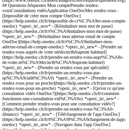
(https://www.onedoc.ch/assets/images/icons/frequent-questions.svg)
## Questions fréquentes Mon comptePrendre rendez-
vousConsultations vidéoApplication OneDocMes rendez-vous -
[Impossible de créer mon compte OneDoc]
(https://help.onedoc.ch/fr/impossible-de-cr%C3%A9er-mon-compte-
onedoc) *open\_in\_new* - [Réinitialiser mon mot de passe]
(https://help.onedoc.ch/fr/r%C3%A9initialiser-mon-mot-de-passe)
*open\_in\_new* - [Réinitialiser mon adresse email de compte
OneDoc](https://help.onedoc.ch/fr/r%C3%A9initialiser-mon-
adresse-email-de-compte-onedoc) *open\_in\_new*
- [Prendre un
rendez-vous auprès de votre médecin/thérapeute habituel]
(https://help.onedoc.ch/fr/prendre-un-rendez-vous-aupr%C3%A8s-
de-votre-m%C3%A9decin/th%C3%A9rapeute-habituel)
*open\_in\_new* - [Prendre un rendez-vous par spécialité]
(https://help.onedoc.ch/fr/prendre-un-rendez-vous-par-
sp%C3%A9cialit%C3%A9) *open\_in\_new* - [Prendre un
rendez-vous pour un proche](https://help.onedoc.ch/fr/prendre-un-
rendez-vous-pour-un-proche) *open\_in\_new*
- [Qu'est ce qu'une
consultation vidéo OneDoc?](https://help.onedoc.ch/fr/comment-
fonctionne-une-consultation-vid%C3%A9o) *open\_in\_new* -
[Comment prendre rendez-vous pour une consultation vidéo?]
(https://help.onedoc.ch/fr/prendre-un-rendez-vous-%C3%A0-
distance) *open\_in\_new*
- [Téléchargement de l'app OneDoc]
(https://help.onedoc.ch/fr/t%C3%A9l%C3%A9chargement-de-lapp-
onedoc) *open\_in\_new* - [Naviguer dans l'app OneDoc]