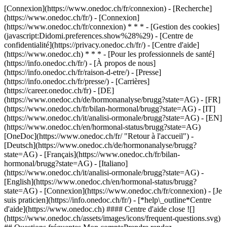
[Connexion](https://www.onedoc.ch/fr/connexion) - [Recherche]
(https://www.onedoc.ch/fr/) - [Connexion]
(https://www.onedoc.ch/fr/connexion) * * * - [Gestion des cookies]
(javascript:Didomi.preferences.show%28%29) - [Centre de
confidentialité](https://privacy.onedoc.ch/fr/) - [Centre d'aide]
(https://www.onedoc.ch) * * * - [Pour les professionnels de santé]
(https://info.onedoc.ch/fr/) - [À propos de nous]
(https://info.onedoc.ch/fr/raison-d-etre/) - [Presse]
(https://info.onedoc.ch/fr/presse/) - [Carrières]
(https://career.onedoc.ch/fr)
- [DE]
(https://www.onedoc.ch/de/hormonanalyse/brugg?state=AG) - [FR]
(https://www.onedoc.ch/fr/bilan-hormonal/brugg?state=AG) - [IT]
(https://www.onedoc.ch/it/analisi-ormonale/brugg?state=AG) - [EN]
(https://www.onedoc.ch/en/hormonal-status/brugg?state=AG)
[OneDoc](https://www.onedoc.ch/fr/ "Retour à l'accueil") -
[Deutsch](https://www.onedoc.ch/de/hormonanalyse/brugg?
state=AG) - [Français](https://www.onedoc.ch/fr/bilan-
hormonal/brugg?state=AG) - [Italiano]
(https://www.onedoc.ch/it/analisi-ormonale/brugg?state=AG) -
[English](https://www.onedoc.ch/en/hormonal-status/brugg?
state=AG)
- [Connexion](https://www.onedoc.ch/fr/connexion) - [Je
suis praticien](https://info.onedoc.ch/fr/)
- [*help\_outline*Centre
d'aide](https://www.onedoc.ch) #### Centre d'aide close ![]
(https://www.onedoc.ch/assets/images/icons/frequent-questions.svg)