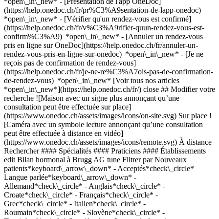
*open\_in\_new* - [Présentation de l'app OneDoc]
(https://help.onedoc.ch/fr/pr%C3%A9sentation-de-lapp-onedoc)
*open\_in\_new*
- [Vérifier qu'un rendez-vous est confirmé](https://help.onedoc.ch/fr/v%C3%A9rifier-quun-rendez-vous-est-confirm%C3%A9) *open\_in\_new* - [Annuler un rendez-vous pris en ligne sur OneDoc](https://help.onedoc.ch/fr/annuler-un-rendez-vous-pris-en-ligne-sur-onedoc) *open\_in\_new* - [Je ne reçois pas de confirmation de rendez-vous](https://help.onedoc.ch/fr/je-ne-re%C3%A7ois-pas-de-confirmation-de-rendez-vous) *open\_in\_new* [Voir tous nos articles *open\_in\_new*](https://help.onedoc.ch/fr/) close ## Modifier votre recherche ![Maison avec un signe plus annonçant qu’une consultation peut être effectuée sur place](https://www.onedoc.ch/assets/images/icons/on-site.svg) Sur place ![Caméra avec un symbole lecture annonçant qu’une consultation peut être effectuée à distance en vidéo](https://www.onedoc.ch/assets/images/icons/remote.svg) À distance Rechercher #### Spécialités #### Praticiens #### Établissements edit Bilan hormonal à Brugg AG tune Filtrer par Nouveaux patients*keyboard\_arrow\_down* - Acceptés*check\_circle* Langue parlée*keyboard\_arrow\_down* - Allemand*check\_circle* - Anglais*check\_circle* - Croate*check\_circle* - Français*check\_circle* - Grec*check\_circle* - Italien*check\_circle* - Roumain*check\_circle* - Slovène*check\_circle* - Turc*check\_circle* Sexe*keyboard\_arrow\_down* - Femme*check\_circle* - Homme*check\_circle* Disponibilité*keyboard\_arrow\_down* - Disponible aujourdhui*check\_circle* - Dans les 3 prochains jours*check\_circle* - Dans les 7 prochains jours*check\_circle* - Dans les 14 prochains jours*check\_circle* # __Bilan hormonal__ à __Brugg AG__: prenez rendez-vous en ligne aujourd'hui ## 3 résultats à Brugg AG [![Dr. med. Dilek Gugelmann, gynécologue obstétricienne à Brugg](https://assets.onedoc.ch/images/users/13aa1f3ad79d4e547e0582bd9d0b8faeb73e42a0f54bf3120bef48a287371f5b-small.jpg "Dr. med. Dilek Gugelmann, gynécologue obstétricienne à Brugg")](https://www.onedoc.ch/fr/gynecologue-obstetricienne/brugg/py53/dr-med-dilek-gugelmann) ### [Dr. med. Dilek Gugelmann](https://www.onedoc.ch/fr/gynecologue-obstetricienne/brugg/py53/dr-med-dilek-gugelmann) ![Badge indiquant un profil vérifié](https://www.onedoc.ch/assets/images/icons/checkmark.svg) [Gynécologue obstétricienne](https://www.onedoc.ch/fr/gynecologue-obstetricien/brugg?state=AG) [Praxis Stapferstrasse](https://www.onedoc.ch/fr/cabinet-medical/brugg/eqvl/praxis-stapferstrasse) Stapferstrasse 32 5200 Brugg AG ![Icône caméra avec un symbole lecture annonçant que le professionnel de santé propose des consultations vidéo](https://www.onedoc.ch/assets/images/icons/video-consultations.svg)Consultations vidéo disponibles ![Icône patient avec un signe plus annonçant que le professionnel accepte de nouveaux patients](https://www.onedoc.ch/assets/images/icons/new-patients.svg)Accepte les nouveaux patients [Réserver un RDV](https://www.onedoc.ch/fr/gynecologue-obstetricienne/brugg/py53/dr-med-dilek-gugelmann) Expertises: Bilan hormonal, [Check-up | bilan de santé](https://www.onedoc.ch/fr/check-up-bilan-de-sante/brugg?state=AG), [Ménopause](https://www.onedoc.ch/fr/menopause/brugg?state=AG)Voir plus *chevron\_left* lun. 03 août *chevron\_right* Voir plus de rendez-vous *error\_outline* Une erreur s'est produite lors du chargement des disponibilités [Réessayer](https://www.onedoc.ch) Expertises: Bilan hormonal, [Check-up | bilan de santé](https://www.onedoc.ch/fr/check-up-bilan-de-sante/brugg?state=AG), [Ménopause](https://www.onedoc.ch/fr/menopause/brugg?state=AG)Voir plus [![Dr. med. Rebecca Königsdorfer, gynécologue obstétricienne à Brugg](https://assets.onedoc.ch/images/users/dc9ea1ad397c19cea0633f01edc8337800352bc0f0e70a24e404ad6778561e71-small.jpg "Dr. med. Rebecca Königsdorfer, gynécologue obstétricienne à Brugg")](https://www.onedoc.ch/fr/gynecologue-obstetricienne/brugg/py8u/dr-med-rebecca-konigsdorfer) ### [Dr. med. Rebecca Königsdorfer](https://www.onedoc.ch/fr/gynecologue-obstetricienne/brugg/py8u/dr-med-rebecca-konigsdorfer) ![Badge indiquant un profil vérifié](https://www.onedoc.ch/assets/images/icons/checkmark.svg) [Gynécologue obstétricienne](https://www.onedoc.ch/fr/gynecologue-obstetricien/brugg?state=AG) [Praxis Stapferstrasse](https://www.onedoc.ch/fr/cabinet-medical/brugg/eqvl/praxis-stapferstrasse) Stapferstrasse 32 5200 Brugg AG ![Icône patient avec un signe plus annonçant que le professionnel accepte de nouveaux patients](https://www.onedoc.ch/assets/images/icons/new-patients.svg)Accepte les nouveaux patients [Réserver un RDV](https://www.onedoc.ch/fr/gynecologue-obstetricienne/brugg/py8u/dr-med-rebecca-konigsdorfer) Expertises: Bilan hormonal, [Check-up | bilan de santé](https://www.onedoc.ch/fr/check-up-bilan-de-sante/brugg?state=AG), [Ménopause](https://www.onedoc.ch/fr/menopause/brugg?state=AG)Voir plus *chevron\_left* lun. 03 août *chevron\_right* Voir plus de rendez-vous *error\_outline* Une erreur s'est produite lors du chargement des disponibilités [Réessayer](https://www.onedoc.ch) Expertises: Bilan hormonal, [Check-up | bilan de santé](https://www.onedoc.ch/fr/check-up-bilan-de-sante/brugg?state=AG), [Ménopause](https://www.onedoc.ch/fr/menopause/brugg?state=AG)Voir plus [![Dr. med. Simone Kobler, gynécologue obstétricienne à Brugg](https://assets.onedoc.ch/images/users/ceabe5746e8432b0a81b476b6bf58fbc04b56786bd1586f18da10ac0a55912c8-small.jpg "Dr. med. Simone Kobler, gynécologue obstétricienne à Brugg")](https://www.onedoc.ch/fr/gynecologue-obstetricienne/brugg/py8p/dr-med-simone-kobler) ### [Dr. med. Simone Kobler](https://www.onedoc.ch/fr/gynecologue-obstetricienne/brugg/py8p/dr-med-simone-kobler) ![Badge indiquant un profil vérifié](https://www.onedoc.ch/assets/images/icons/checkmark.svg) [Gynécologue obstétricienne](https://www.onedoc.ch/fr/gynecologue-obstetricien/brugg?state=AG) [Praxis Stapferstrasse](https://www.onedoc.ch/fr/cabinet-medical/brugg/eqvl/praxis-stapferstrasse) Stapferstrasse 32 5200 Brugg AG ![Icône patient avec un signe plus annonçant que le professionnel accepte de nouveaux patients](https://www.onedoc.ch/assets/images/icons/new-patients.svg)Accepte les nouveaux patients [Réserver un RDV](https://www.onedoc.ch/fr/gynecologue-obstetricienne/brugg/py8p/dr-med-simone-kobler) Expertises: Bilan hormonal, [Ménopause](https://www.onedoc.ch/fr/menopause/brugg?state=AG), [Suivi de grossesse](https://www.onedoc.ch/fr/suivi-de-grossesse/brugg?state=AG), [Échographie prénatale](https://www.onedoc.ch/fr/echographie-prenatale/brugg?state=AG), [Dépistage du HPV | Frottis](https://www.onedoc.ch/fr/depistage-du-hpv-frottis/brugg?state=AG), [Check-up | bilan de santé](https://www.onedoc.ch/fr/check-up-bilan-de-sante/brugg?state=AG), [Planning familial](https://www.onedoc.ch/fr/planning-familial/brugg?state=AG), [Stérilet](https://www.onedoc.ch/fr/sterilet/brugg?state=AG), [Contraception](https://www.onedoc.ch/fr/contraception/brugg?state=AG), [Infertilité](https://www.onedoc.ch/fr/infertilite/brugg?state=AG), [Endométriose](https://www.onedoc.ch/fr/endometriose/brugg?state=AG), [Colposcopie](https://www.onedoc.ch/fr/colposcopie/brugg?state=AG), [Dépistage cancer du sein](https://www.onedoc.ch/fr/depistage-cancer-du-sein/brugg?state=AG), [Cancer du sein](https://www.onedoc.ch/fr/cancer-du-sein/brugg?state=AG), [Cancer de l'ovaire](https://www.onedoc.ch/fr/cancer-de-l-ovaire/brugg?state=AG)Voir plus *chevron\_left* lun. 03 août *chevron\_right* Voir plus de rendez-vous *error\_outline* Une erreur s'est produite lors du chargement des disponibilités [Réessayer](https://www.onedoc.ch) Expertises: Bilan hormonal, [Ménopause](https://www.onedoc.ch/fr/menopause/brugg?state=AG), [Suivi de grossesse](https://www.onedoc.ch/fr/suivi-de-grossesse/brugg?state=AG), [Échographie prénatale](https://www.onedoc.ch/fr/echographie-prenatale/brugg?state=AG), [Dépistage du HPV | Frottis](https://www.onedoc.ch/fr/depistage-du-hpv-frottis/brugg?state=AG), [Check-up | bilan de santé](https://www.onedoc.ch/fr/check-up-bilan-de-sante/brugg?state=AG), [Planning familial](https://www.onedoc.ch/fr/planning-familial/brugg?state=AG), [Stérilet](https://www.onedoc.ch/fr/sterilet/brugg?state=AG), [Contraception](https://www.onedoc.ch/fr/contraception/brugg?state=AG), [Infertilité](https://www.onedoc.ch/fr/infertilite/brugg?state=AG), [Endométriose](https://www.onedoc.ch/fr/endometriose/brugg?state=AG), [Colposcopie](https://www.onedoc.ch/fr/colposcopie/brugg?state=AG), [Dépistage cancer du sein](https://www.onedoc.ch/fr/depistage-cancer-du-sein/brugg?state=AG), [Cancer du sein](https://www.onedoc.ch/fr/cancer-du-sein/brugg?state=AG), [Cancer de l'ovaire](https://www.onedoc.ch/fr/cancer-de-l-ovaire/brugg?state=AG)Voir plus ## __Bilan hormonal__: d'autres spécialistes sont réservables en ligne dans les environs de __Brugg AG__ [![Dr. med. Duygu Akbas, gynécologue obstétricienne à Kleindöttingen](https://assets.onedoc.ch/images/users/de82602f64707fbb6359f8a46ca5c5e044b09da1169c6d5635e20439755fa005-small.jpg "Dr. med. Duygu Akbas, gynécologue obstétricienne à Kleindöttingen")](https://www.onedoc.ch/fr/gynecologue-obstetricienne/kleindottingen/pc4lr/dr-med-duygu-akbas) ### [Dr. med. Duygu Akbas](https://www.onedoc.ch/fr/gynecologue-obstetricienne/kleindottingen/pc4lr/dr-med-duygu-akbas) ![Badge indiquant un profil vérifié](https://www.onedoc.ch/assets/images/icons/checkmark.svg) [Gynécologue obstétricienne](https://www.onedoc.ch/fr/gynecologue-obstetricien/kleindottingen) [Frauenarztpraxis Dr. Julia Schmid AG](https://www.onedoc.ch/fr/cabinet-de-groupe/kleindottingen/ebamp/frauenarztpraxis-dr-julia-schmid-ag) Hauptstrasse 14 5314 Kleindöttingen ![Icône patient avec un signe plus annonçant que le professionnel accepte de nouveaux patients](https://www.onedoc.ch/assets/images/icons/new-patients.svg)Accepte les nouveaux patients [Réserver un RDV](https://www.onedoc.ch/fr/gynecologue-obstetricienne/kleindottingen/pc4lr/dr-med-duygu-