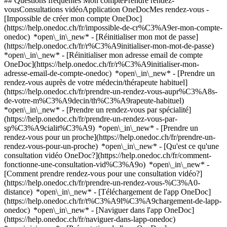
## Questions fréquentes Mon comptePrendre rendez-
vousConsultations vidéoApplication OneDocMes rendez-vous -
[Impossible de créer mon compte OneDoc]
(https://help.onedoc.ch/fr/impossible-de-cr%C3%A9er-mon-compte-
onedoc) *open\_in\_new* - [Réinitialiser mon mot de passe]
(https://help.onedoc.ch/fr/r%C3%A9initialiser-mon-mot-de-passe)
*open\_in\_new* - [Réinitialiser mon adresse email de compte
OneDoc](https://help.onedoc.ch/fr/r%C3%A9initialiser-mon-
adresse-email-de-compte-onedoc) *open\_in\_new*
- [Prendre un
rendez-vous auprès de votre médecin/thérapeute habituel]
(https://help.onedoc.ch/fr/prendre-un-rendez-vous-aupr%C3%A8s-
de-votre-m%C3%A9decin/th%C3%A9rapeute-habituel)
*open\_in\_new* - [Prendre un rendez-vous par spécialité]
(https://help.onedoc.ch/fr/prendre-un-rendez-vous-par-
sp%C3%A9cialit%C3%A9) *open\_in\_new* - [Prendre un
rendez-vous pour un proche](https://help.onedoc.ch/fr/prendre-un-
rendez-vous-pour-un-proche) *open\_in\_new*
- [Qu'est ce qu'une
consultation vidéo OneDoc?](https://help.onedoc.ch/fr/comment-
fonctionne-une-consultation-vid%C3%A9o) *open\_in\_new* -
[Comment prendre rendez-vous pour une consultation vidéo?]
(https://help.onedoc.ch/fr/prendre-un-rendez-vous-%C3%A0-
distance) *open\_in\_new*
- [Téléchargement de l'app OneDoc]
(https://help.onedoc.ch/fr/t%C3%A9l%C3%A9chargement-de-lapp-
onedoc) *open\_in\_new* - [Naviguer dans l'app OneDoc]
(https://help.onedoc.ch/fr/naviguer-dans-lapp-onedoc)