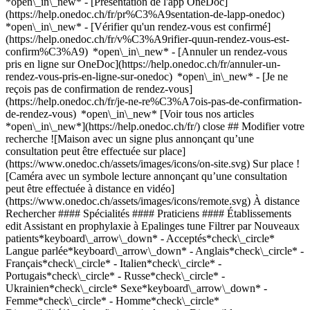
*open\_in\_new* - [Présentation de l'app OneDoc]
(https://help.onedoc.ch/fr/pr%C3%A9sentation-de-lapp-onedoc)
*open\_in\_new*
- [Vérifier qu'un rendez-vous est confirmé](https://help.onedoc.ch/fr/v%C3%A9rifier-quun-rendez-vous-est-confirm%C3%A9) *open\_in\_new* - [Annuler un rendez-vous pris en ligne sur OneDoc](https://help.onedoc.ch/fr/annuler-un-rendez-vous-pris-en-ligne-sur-onedoc) *open\_in\_new* - [Je ne reçois pas de confirmation de rendez-vous](https://help.onedoc.ch/fr/je-ne-re%C3%A7ois-pas-de-confirmation-de-rendez-vous) *open\_in\_new* [Voir tous nos articles *open\_in\_new*](https://help.onedoc.ch/fr/) close ## Modifier votre recherche ![Maison avec un signe plus annonçant qu’une consultation peut être effectuée sur place](https://www.onedoc.ch/assets/images/icons/on-site.svg) Sur place ![Caméra avec un symbole lecture annonçant qu’une consultation peut être effectuée à distance en vidéo](https://www.onedoc.ch/assets/images/icons/remote.svg) À distance Rechercher #### Spécialités #### Praticiens #### Établissements edit Assistant en prophylaxie à Epalinges tune Filtrer par Nouveaux patients*keyboard\_arrow\_down* - Acceptés*check\_circle* Langue parlée*keyboard\_arrow\_down* - Anglais*check\_circle* - Français*check\_circle* - Italien*check\_circle* - Portugais*check\_circle* - Russe*check\_circle* - Ukrainien*check\_circle* Sexe*keyboard\_arrow\_down* - Femme*check\_circle* - Homme*check\_circle* Disponibilité*keyboard\_arrow\_down* - Disponible aujourdhui*check\_circle* - Dans les 3 prochains jours*check\_circle* - Dans les 7 prochains jours*check\_circle* - Dans les 14 prochains jours*check\_circle* # Assistant en prophylaxie à Epalinges: prenez rendez-vous en ligne aujourd'hui ## 1 résultat à Epalinges [![Mme Peace-Louisa Bondv Ntigahera, assistante en prophylaxie à Epalinges](https://assets.onedoc.ch/images/users/840861b6241a477de5c719d82b784b6fb192bccd01a575ec5e6c0b6b02e24527-small.jpg "Mme Peace-Louisa Bondv Ntigahera, assistante en prophylaxie à Epalinges")](https://www.onedoc.ch/fr/assistante-en-prophylaxie/epalinges/pczz5/peace-louisa-bondv-ntigahera) ### [Mme Peace-Louisa Bondv Ntigahera](https://www.onedoc.ch/fr/assistante-en-prophylaxie/epalinges/pczz5/peace-louisa-bondv-ntigahera) ![Badge indiquant un profil vérifié](https://www.onedoc.ch/assets/images/icons/checkmark.svg) Assistante en prophylaxie [Adent - Epalinges](https://www.onedoc.ch/fr/cabinet-dentaire/epalinges/e9x3/adent-epalinges) Chemin des Roches 38 1066 Epalinges ![Icône patient avec un signe plus annonçant que le professionnel accepte de nouveaux patients](https://www.onedoc.ch/assets/images/icons/new-patients.svg)Accepte les nouveaux patients [Réserver un RDV](https://www.onedoc.ch/fr/assistante-en-prophylaxie/epalinges/pczz5/peace-louisa-bondv-ntigahera) Expertises:[Détartrage](https://www.onedoc.ch/fr/detartrage/epalinges), [Prophylaxie](https://www.onedoc.ch/fr/prophylaxie/epalinges)Voir plus *chevron\_left* lun. 03 août *chevron\_right* Voir plus de rendez-vous *error\_outline* Une erreur s'est produite lors du chargement des disponibilités [Réessayer](https://www.onedoc.ch) Expertises:[Détartrage](https://www.onedoc.ch/fr/detartrage/epalinges), [Prophylaxie](https://www.onedoc.ch/fr/prophylaxie/epalinges)Voir plus ## __Assistants en prophylaxie__: d'autres spécialistes sont réservables en ligne dans les environs de __Epalinges__ [![Mme Emilie Provost-Cabana, assistante en prophylaxie à Lausanne](https://assets.onedoc.ch/images/users/283b54ee267e84368e49ce1d5cb4494fed025d0845f57372963afbf6195376e9-small.png "Mme Emilie Provost-Cabana, assistante en prophylaxie à Lausanne")](https://www.onedoc.ch/fr/assistante-en-prophylaxie/lausanne/pcv4q/emilie-provost-cabana) ### [Mme Emilie Provost-Cabana](https://www.onedoc.ch/fr/assistante-en-prophylaxie/lausanne/pcv4q/emilie-provost-cabana) ![Badge indiquant un profil vérifié](https://www.onedoc.ch/assets/images/icons/checkmark.svg) [Assistante en prophylaxie](https://www.onedoc.ch/fr/assistant-en-prophylaxie/lausanne) [Adent - Lausanne Gare](https://www.onedoc.ch/fr/cabinet-dentaire/lausanne/e90g/adent-lausanne-gare) Avenue William-Fraisse 3 1006 Lausanne ![Icône patient avec un signe plus annonçant que le professionnel accepte de nouveaux patients](https://www.onedoc.ch/assets/images/icons/new-patients.svg)Accepte les nouveaux patients [Réserver un RDV](https://www.onedoc.ch/fr/assistante-en-prophylaxie/lausanne/pcv4q/emilie-provost-cabana) Expertises:[Détartrage](https://www.onedoc.ch/fr/detartrage/lausanne), [Prophylaxie](https://www.onedoc.ch/fr/prophylaxie/lausanne)Voir plus *chevron\_left* lun. 03 août *chevron\_right* Voir plus de rendez-vous *error\_outline* Une erreur s'est produite lors du chargement des disponibilités [Réessayer](https://www.onedoc.ch) Expertises:[Détartrage](https://www.onedoc.ch/fr/detartrage/lausanne), [Prophylaxie](https://www.onedoc.ch/fr/prophylaxie/lausanne)Voir plus [![Mme Viktoriya Hanset, assistante en prophylaxie à Le Mont-sur-Lausanne](https://assets.onedoc.ch/images/users/afd47768a1d9457f77219b63fdcb7b84fc16b0b3ea3b71af1fb36a53ffe37b2e-small.png "Mme Viktoriya Hanset, assistante en prophylaxie à Le Mont-sur-Lausanne")](https://www.onedoc.ch/fr/assistante-en-prophylaxie/le-mont-sur-lausanne/pczg7/viktoriya-hanset) ### [Mme Viktoriya Hanset](https://www.onedoc.ch/fr/assistante-en-prophylaxie/le-mont-sur-lausanne/pczg7/viktoriya-hanset) ![Badge indiquant un profil vérifié](https://www.onedoc.ch/assets/images/icons/checkmark.svg) [Assistante en prophylaxie](https://www.onedoc.ch/fr/assistant-en-prophylaxie/le-mont-sur-lausanne) [D1 Dental Concept](https://www.onedoc.ch/fr/clinique-dentaire/le-mont-sur-lausanne/ebcz2/d1-dental-concept) En Budron D1 1052 Le Mont-sur-Lausanne ![Icône patient avec un signe plus annonçant que le professionnel accepte de nouveaux patients](https://www.onedoc.ch/assets/images/icons/new-patients.svg)Accepte les nouveaux patients [Réserver un RDV](https://www.onedoc.ch/fr/assistante-en-prophylaxie/le-mont-sur-lausanne/pczg7/viktoriya-hanset) Expertises:[Détartrage](https://www.onedoc.ch/fr/detartrage/le-mont-sur-lausanne), [Blanchiment dentaire](https://www.onedoc.ch/fr/blanchiment-dentaire/le-mont-sur-lausanne), [Prophylaxie](https://www.onedoc.ch/fr/prophylaxie/le-mont-sur-lausanne), [Parodontologie | Soin des gencives | Déchaussement des dents](https://www.onedoc.ch/fr/parodontologie-soin-des-gencives-dechaussement-des-dents/le-mont-sur-lausanne)Voir plus *chevron\_left* lun. 03 août *chevron\_right* Voir plus de rendez-vous *error\_outline* Une erreur s'est produite lors du chargement des disponibilités [Réessayer](https://www.onedoc.ch) Expertises:[Détartrage](https://www.onedoc.ch/fr/detartrage/le-mont-sur-lausanne), [Blanchiment dentaire](https://www.onedoc.ch/fr/blanchiment-dentaire/le-mont-sur-lausanne), [Prophylaxie](https://www.onedoc.ch/fr/prophylaxie/le-mont-sur-lausanne), [Parodontologie | Soin des gencives | Déchaussement des dents](https://www.onedoc.ch/fr/parodontologie-soin-des-gencives-dechaussement-des-dents/le-mont-sur-lausanne)Voir plus [![Mme Ana Rodrigues Cardoso, assistante en prophylaxie à Lausanne](https://assets.onedoc.ch/images/users/23dace20ea239d2f8e641193e21d406635d1a8621bb4464bcff2a8d57f7b7a56-small.jpg "Mme Ana Rodrigues Cardoso, assistante en prophylaxie à Lausanne")](https://www.onedoc.ch/fr/assistante-en-prophylaxie/lausanne/pczwv/ana-rodrigues-cardoso) ### [Mme Ana Rodrigues Cardoso](https://www.onedoc.ch/fr/assistante-en-prophylaxie/lausanne/pczwv/ana-rodrigues-cardoso) ![Badge indiquant un profil vérifié](https://www.onedoc.ch/assets/images/icons/checkmark.svg) [Assistante en prophylaxie](https://www.onedoc.ch/fr/assistant-en-prophylaxie/lausanne) [Centre Dentaire Naharro](https://www.onedoc.ch/fr/cabinet-dentaire/lausanne/ebb3c/centre-dentaire-naharro) Rue du Grand-Pont 2B 1003 Lausanne ![Icône patient avec un signe plus annonçant que le professionnel accepte de nouveaux patients](https://www.onedoc.ch/assets/images/icons/new-patients.svg)Accepte les nouveaux patients [Réserver un RDV](https://www.onedoc.ch/fr/assistante-en-prophylaxie/lausanne/pczwv/ana-rodrigues-cardoso) Expertises:[Détartrage](https://www.onedoc.ch/fr/detartrage/lausanne), [Blanchiment dentaire](https://www.onedoc.ch/fr/blanchiment-dentaire/lausanne), [Bijou dentaire](https://www.onedoc.ch/fr/bijou-dentaire/lausanne), [Prophylaxie](https://www.onedoc.ch/fr/prophylaxie/lausanne), [Polissage dentaire](https://www.onedoc.ch/fr/polissage-dentaire/lausanne)Voir plus *chevron\_left* lun. 03 août *chevron\_right* Voir plus de rendez-vous *error\_outline* Une erreur s'est produite lors du chargement des disponibilités [Réessayer](https://www.onedoc.ch) Expertises:[Détartrage](https://www.onedoc.ch/fr/detartrage/lausanne), [Blanchiment dentaire](https://www.onedoc.ch/fr/blanchiment-dentaire/lausanne), [Bijou dentaire](https://www.onedoc.ch/fr/bijou-dentaire/lausanne), [Prophylaxie](https://www.onedoc.ch/fr/prophylaxie/lausanne), [Polissage dentaire](https://www.onedoc.ch/fr/polissage-dentaire/lausanne)Voir plus [![Mme Kelly Da Silva, assistante en prophylaxie à Paudex](https://assets.onedoc.ch/images/users/95d87c1575a50a8e7ce89a982125fe614c44b860f533437aeaa4e571e3197ef8-small.png "Mme Kelly Da Silva, assistante en prophylaxie à Paudex")](https://www.onedoc.ch/fr/assistante-en-prophylaxie/paudex/pcule/kelly-da-silva) ### [Mme Kelly Da Silva](https://www.onedoc.ch/fr/assistante-en-prophylaxie/paudex/pcule/kelly-da-silva) ![Badge indiquant un profil vérifié](https://www.onedoc.ch/assets/images/icons/checkmark.svg) [Assistante en prophylaxie](https://www.onedoc.ch/fr/assistant-en-prophylaxie/paudex) [Cabinet dentaire KA](https://www.onedoc.ch/fr/cabinet-dentaire/paudex/e9nk/cabinet-dentaire-ka) Chemin de la Charrettaz 12 1094 Paudex ![Icône patient avec un signe plus annonçant que le professionnel accepte de nouveaux patients](https://www.onedoc.ch/assets/images/icons/new-patients.svg)Accepte les nouveaux patients [Réserv