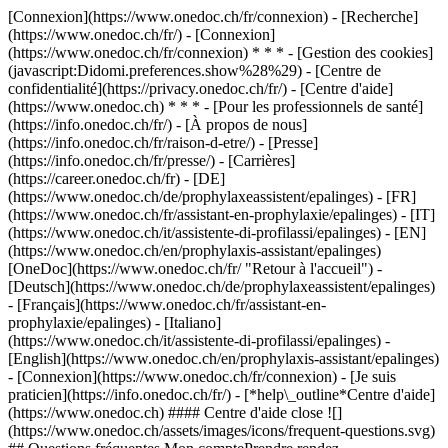
[Connexion](https://www.onedoc.ch/fr/connexion) - [Recherche]
(https://www.onedoc.ch/fr/) - [Connexion]
(https://www.onedoc.ch/fr/connexion) * * * - [Gestion des cookies]
(javascript:Didomi.preferences.show%28%29) - [Centre de
confidentialité](https://privacy.onedoc.ch/fr/) - [Centre d'aide]
(https://www.onedoc.ch) * * * - [Pour les professionnels de santé]
(https://info.onedoc.ch/fr/) - [À propos de nous]
(https://info.onedoc.ch/fr/raison-d-etre/) - [Presse]
(https://info.onedoc.ch/fr/presse/) - [Carrières]
(https://career.onedoc.ch/fr)
- [DE]
(https://www.onedoc.ch/de/prophylaxeassistent/epalinges) - [FR]
(https://www.onedoc.ch/fr/assistant-en-prophylaxie/epalinges) - [IT]
(https://www.onedoc.ch/it/assistente-di-profilassi/epalinges) - [EN]
(https://www.onedoc.ch/en/prophylaxis-assistant/epalinges)
[OneDoc](https://www.onedoc.ch/fr/ "Retour à l'accueil") -
[Deutsch](https://www.onedoc.ch/de/prophylaxeassistent/epalinges)
- [Français](https://www.onedoc.ch/fr/assistant-en-
prophylaxie/epalinges) - [Italiano]
(https://www.onedoc.ch/it/assistente-di-profilassi/epalinges) -
[English](https://www.onedoc.ch/en/prophylaxis-assistant/epalinges)
- [Connexion](https://www.onedoc.ch/fr/connexion) - [Je suis
praticien](https://info.onedoc.ch/fr/)
- [*help\_outline*Centre d'aide]
(https://www.onedoc.ch) #### Centre d'aide close ![]
(https://www.onedoc.ch/assets/images/icons/frequent-questions.svg)