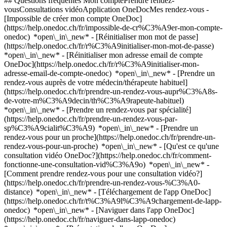
## Questions fréquentes Mon comptePrendre rendez-
vousConsultations vidéoApplication OneDocMes rendez-vous -
[Impossible de créer mon compte OneDoc]
(https://help.onedoc.ch/fr/impossible-de-cr%C3%A9er-mon-compte-
onedoc) *open\_in\_new* - [Réinitialiser mon mot de passe]
(https://help.onedoc.ch/fr/r%C3%A9initialiser-mon-mot-de-passe)
*open\_in\_new* - [Réinitialiser mon adresse email de compte
OneDoc](https://help.onedoc.ch/fr/r%C3%A9initialiser-mon-
adresse-email-de-compte-onedoc) *open\_in\_new*
- [Prendre un
rendez-vous auprès de votre médecin/thérapeute habituel]
(https://help.onedoc.ch/fr/prendre-un-rendez-vous-aupr%C3%A8s-
de-votre-m%C3%A9decin/th%C3%A9rapeute-habituel)
*open\_in\_new* - [Prendre un rendez-vous par spécialité]
(https://help.onedoc.ch/fr/prendre-un-rendez-vous-par-
sp%C3%A9cialit%C3%A9) *open\_in\_new* - [Prendre un
rendez-vous pour un proche](https://help.onedoc.ch/fr/prendre-un-
rendez-vous-pour-un-proche) *open\_in\_new*
- [Qu'est ce qu'une
consultation vidéo OneDoc?](https://help.onedoc.ch/fr/comment-
fonctionne-une-consultation-vid%C3%A9o) *open\_in\_new* -
[Comment prendre rendez-vous pour une consultation vidéo?]
(https://help.onedoc.ch/fr/prendre-un-rendez-vous-%C3%A0-
distance) *open\_in\_new*
- [Téléchargement de l'app OneDoc]
(https://help.onedoc.ch/fr/t%C3%A9l%C3%A9chargement-de-lapp-
onedoc) *open\_in\_new* - [Naviguer dans l'app OneDoc]
(https://help.onedoc.ch/fr/naviguer-dans-lapp-onedoc)