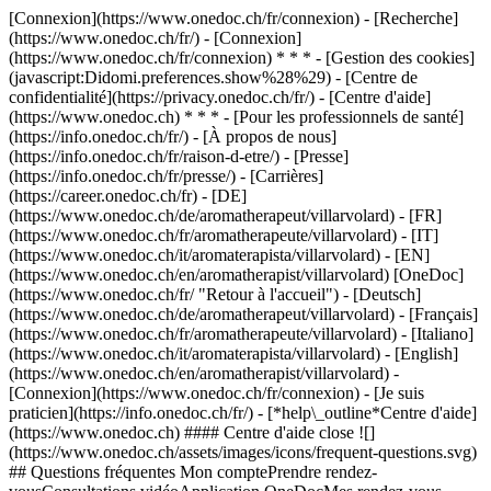
[Connexion](https://www.onedoc.ch/fr/connexion) - [Recherche]
(https://www.onedoc.ch/fr/) - [Connexion]
(https://www.onedoc.ch/fr/connexion) * * * - [Gestion des cookies]
(javascript:Didomi.preferences.show%28%29) - [Centre de
confidentialité](https://privacy.onedoc.ch/fr/) - [Centre d'aide]
(https://www.onedoc.ch) * * * - [Pour les professionnels de santé]
(https://info.onedoc.ch/fr/) - [À propos de nous]
(https://info.onedoc.ch/fr/raison-d-etre/) - [Presse]
(https://info.onedoc.ch/fr/presse/) - [Carrières]
(https://career.onedoc.ch/fr)
- [DE]
(https://www.onedoc.ch/de/aromatherapeut/villarvolard) - [FR]
(https://www.onedoc.ch/fr/aromatherapeute/villarvolard) - [IT]
(https://www.onedoc.ch/it/aromaterapista/villarvolard) - [EN]
(https://www.onedoc.ch/en/aromatherapist/villarvolard) [OneDoc]
(https://www.onedoc.ch/fr/ "Retour à l'accueil") - [Deutsch]
(https://www.onedoc.ch/de/aromatherapeut/villarvolard) - [Français]
(https://www.onedoc.ch/fr/aromatherapeute/villarvolard) - [Italiano]
(https://www.onedoc.ch/it/aromaterapista/villarvolard) - [English]
(https://www.onedoc.ch/en/aromatherapist/villarvolard)
-
[Connexion](https://www.onedoc.ch/fr/connexion) - [Je suis
praticien](https://info.onedoc.ch/fr/)
- [*help\_outline*Centre d'aide]
(https://www.onedoc.ch) #### Centre d'aide close ![]
(https://www.onedoc.ch/assets/images/icons/frequent-questions.svg)
## Questions fréquentes Mon comptePrendre rendez-