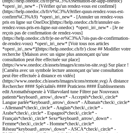
(https://help.onedoc.ch/fr/pr%C3%A9sentation-de-lapp-onedoc)
*open\_in\_new*
- [Vérifier qu'un rendez-vous est confirmé](https://help.onedoc.ch/fr/v%C3%A9rifier-quun-rendez-vous-est-confirm%C3%A9) *open\_in\_new* - [Annuler un rendez-vous pris en ligne sur OneDoc](https://help.onedoc.ch/fr/annuler-un-rendez-vous-pris-en-ligne-sur-onedoc) *open\_in\_new* - [Je ne reçois pas de confirmation de rendez-vous](https://help.onedoc.ch/fr/je-ne-re%C3%A7ois-pas-de-confirmation-de-rendez-vous) *open\_in\_new* [Voir tous nos articles *open\_in\_new*](https://help.onedoc.ch/fr/) close ## Modifier votre recherche ![Maison avec un signe plus annonçant qu’une consultation peut être effectuée sur place](https://www.onedoc.ch/assets/images/icons/on-site.svg) Sur place ![Caméra avec un symbole lecture annonçant qu’une consultation peut être effectuée à distance en vidéo](https://www.onedoc.ch/assets/images/icons/remote.svg) À distance Rechercher #### Spécialités #### Praticiens #### Établissements edit Aromathérapeute à Villarvolard tune Filtrer par Nouveaux patients*keyboard\_arrow\_down* - Acceptés*check\_circle* Langue parlée*keyboard\_arrow\_down* - Albanais*check\_circle* - Allemand*check\_circle* - Anglais*check\_circle* - Arabe*check\_circle* - Espagnol*check\_circle* - Français*check\_circle* Sexe*keyboard\_arrow\_down* - Femme*check\_circle* - Homme*check\_circle* Réseau*keyboard\_arrow\_down* - ASCA*check\_circle* - RME*check\_circle* Disponibilité*keyboard\_arrow\_down* - Disponible aujourdhui*check\_circle* - Dans les 3 prochains jours*check\_circle* - Dans les 7 prochains jours*check\_circle* - Dans les 14 prochains jours*check\_circle* # Aromathérapeute à Villarvolard: prenez rendez-vous en ligne aujourd'hui ## 1 résultat à Villarvolard [![Mme Christel Repond, thérapeute en Reiki à Villarvolard](https://assets.onedoc.ch/images/users/90a1128e82dd1ccd2f86fc7fad926c3403f4b461d8c8fdc8bec4e4d9d6d94fbc-small.jpg "Mme Christel Repond, thérapeute en Reiki à Villarvolard")](https://www.onedoc.ch/fr/therapeute-en-reiki/villarvolard/pcuuy/christel-repond) ### [Mme Christel Repond](https://www.onedoc.ch/fr/therapeute-en-reiki/villarvolard/pcuuy/christel-repond) ![Badge indiquant un profil vérifié](https://www.onedoc.ch/assets/images/icons/checkmark.svg) [Thérapeute en Reiki](https://www.onedoc.ch/fr/therapeute-en-reiki/villarvolard), Aromathérapeute L'instant - cabinet de massage thérapeutique Route des Fornys 11 1651 Villarvolard ![Icône patient avec un signe plus annonçant que le professionnel accepte de nouveaux patients](https://www.onedoc.ch/assets/images/icons/new-patients.svg)Accepte les nouveaux patients [Réserver un RDV](https://www.onedoc.ch/fr/therapeute-en-reiki/villarvolard/pcuuy/christel-repond) *chevron\_left* mar. 04 août *chevron\_right* Voir plus de rendez-vous *error\_outline* Une erreur s'est produite lors du chargement des disponibilités [Réessayer](https://www.onedoc.ch) ## __Aromathérapeutes__: d'autres spécialistes sont réservables en ligne dans les environs de __Villarvolard__ [![Mme Jasmine Beutler, réflexologue à Bulle](https://assets.onedoc.ch/images/users/98d374f416a1fbeeb930a19c08f73bc5f1cce5339167e503f804dc4a4aa2e648-small.png "Mme Jasmine Beutler, réflexologue à Bulle")](https://www.onedoc.ch/fr/reflexologue/bulle/pb5hh/jasmine-beutler) ### [Mme Jasmine Beutler](https://www.onedoc.ch/fr/reflexologue/bulle/pb5hh/jasmine-beutler) ![Badge indiquant un profil vérifié](https://www.onedoc.ch/assets/images/icons/checkmark.svg) [Réflexologue](https://www.onedoc.ch/fr/reflexologue/bulle), [Aromathérapeute](https://www.onedoc.ch/fr/aromatherapeute/bulle) Beutler Jasmine Infiny’terr’happy Rue des Tavillonneurs 10 1635 Bulle ![Mme Jasmine Beutler est affiliée au réseau ASCA](https://assets.onedoc.ch/images/networks/logos/496d325fd4282f2f0a46197dd629fd16fcd2d324839e441a2a65aaa74df08a15-small.png)![Mme Jasmine Beutler est affiliée au réseau RME](https://assets.onedoc.ch/images/networks/logos/a202aabd14cdddb5ff03205af2481fb805645ff903773c55a6c572d22f23762e-small.png) ![Icône patient avec un signe plus annonçant que le professionnel accepte de nouveaux patients](https://www.onedoc.ch/assets/images/icons/new-patients.svg)Accepte les nouveaux patients [Réserver un RDV](https://www.onedoc.ch/fr/reflexologue/bulle/pb5hh/jasmine-beutler) *chevron\_left* mar. 04 août *chevron\_right* Voir plus de rendez-vous *error\_outline* Une erreur s'est produite lors du chargement des disponibilités [Réessayer](https://www.onedoc.ch) [![Mme Vanessa Gachet, masseuse classique à Val-de-Charmey](https://assets.onedoc.ch/images/users/6c513f7609b54e1d403fa23c91ef016d55a5d0db1da076281b33eefaffdac653-small.jpg "Mme Vanessa Gachet, masseuse classique à Val-de-Charmey")](https://www.onedoc.ch/fr/masseuse-classique/val-de-charmey/pcofa/vanessa-gachet) ### [Mme Vanessa Gachet](https://www.onedoc.ch/fr/masseuse-classique/val-de-charmey/pcofa/vanessa-gachet) ![Badge indiquant un profil vérifié](https://www.onedoc.ch/assets/images/icons/checkmark.svg) [Masseuse classique](https://www.onedoc.ch/fr/masseur-classique/val-de-charmey), [Aromathérapeute](https://www.onedoc.ch/fr/aromatherapeute/val-de-charmey) Charmey Le Sapex 44 1637 Val-de-Charmey ![Mme Vanessa Gachet est affiliée au réseau ASCA](https://assets.onedoc.ch/images/networks/logos/496d325fd4282f2f0a46197dd629fd16fcd2d324839e441a2a65aaa74df08a15-small.png) ![Icône patient avec un signe plus annonçant que le professionnel accepte de nouveaux patients](https://www.onedoc.ch/assets/images/icons/new-patients.svg)Accepte les nouveaux patients [Réserver un RDV](https://www.onedoc.ch/fr/masseuse-classique/val-de-charmey/pcofa/vanessa-gachet) *chevron\_left* mar. 04 août *chevron\_right* Voir plus de rendez-vous *error\_outline* Une erreur s'est produite lors du chargement des disponibilités [Réessayer](https://www.onedoc.ch) [![Mme Jessica Morand, thérapeute en nutrition à Bulle](https://assets.onedoc.ch/images/users/5945ac4b0726533a64500ebcdab9705df3d880ac27dee10a32e9ae0ebd7f1b24-small.jpg "Mme Jessica Morand, thérapeute en nutrition à Bulle")](https://www.onedoc.ch/fr/therapeute-en-nutrition/bulle/pclbn/jessica-morand) ### [Mme Jessica Morand](https://www.onedoc.ch/fr/therapeute-en-nutrition/bulle/pclbn/jessica-morand) ![Badge indiquant un profil vérifié](https://www.onedoc.ch/assets/images/icons/checkmark.svg) [Thérapeute en nutrition](https://www.onedoc.ch/fr/therapeute-en-nutrition/bulle), [Aromathérapeute](https://www.onedoc.ch/fr/aromatherapeute/bulle) Chez Jess Rue de la Poterne 21 1630 Bulle ![Mme Jessica Morand est affiliée au réseau ASCA](https://assets.onedoc.ch/images/networks/logos/496d325fd4282f2f0a46197dd629fd16fcd2d324839e441a2a65aaa74df08a15-small.png)![Mme Jessica Morand est affiliée au réseau RME](https://assets.onedoc.ch/images/networks/logos/a202aabd14cdddb5ff03205af2481fb805645ff903773c55a6c572d22f23762e-small.png) ![Icône patient avec un signe plus annonçant que le professionnel accepte de nouveaux patients](https://www.onedoc.ch/assets/images/icons/new-patients.svg)Accepte les nouveaux patients [Réserver un RDV](https://www.onedoc.ch/fr/therapeute-en-nutrition/bulle/pclbn/jessica-morand) *chevron\_left* mar. 04 août *chevron\_right* Voir plus de rendez-vous *error\_outline* Une erreur s'est produite lors du chargement des disponibilités [Réessayer](https://www.onedoc.ch) [![Mme Aurélie Bovard, masseuse thérapeutique à Grangettes](https://assets.onedoc.ch/images/users/61f892295b9aa06b2f26f893c90a19f3eba0115cfd5823c8012f437024c0d775-small.jpg "Mme Aurélie Bovard, masseuse thérapeutique à Grangettes")](https://www.onedoc.ch/fr/masseuse-therapeutique/grangettes/pclfl/aurelie-bovard) ### [Mme Aurélie Bovard](https://www.onedoc.ch/fr/masseuse-therapeutique/grangettes/pclfl/aurelie-bovard) ![Badge indiquant un profil vérifié](https://www.onedoc.ch/assets/images/icons/checkmark.svg) [Masseuse thérapeutique](https://www.onedoc.ch/fr/masseur-therapeutique/grangettes), [Aromathérapeute](https://www.onedoc.ch/fr/aromatherapeute/grangettes) SymbioZ - Santé & Bien-être - Grangettes-près-Romont Chemin des Planches 14 1686 Grangettes ![Mme Aurélie Bovard est affiliée au réseau ASCA](https://assets.onedoc.ch/images/networks/logos/496d325fd4282f2f0a46197dd629fd16fcd2d324839e441a2a65aaa74df08a15-small.png) ![Icône patient avec un signe plus annonçant que le professionnel accepte de nouveaux patients](https://www.onedoc.ch/assets/images/icons/new-patients.svg)Accepte les nouveaux patients [Réserver un RDV](https://www.onedoc.ch/fr/masseuse-therapeutique/grangettes/pclfl/aurelie-bovard) [![Mme Valentine Lam, sage-femme à Matran](https://assets.onedoc.ch/images/users/a5c0969dfd6d92fa65c109cce6f729c84515bf7f4d067820083a3c6c820a27b7-small.png "Mme Valentine Lam, sage-femme à Matran")](https://www.onedoc.ch/fr/sage-femme/matran/pc2t3/valentine-lam) ### [Mme Valentine Lam](https://www.onedoc.ch/fr/sage-femme/matran/pc2t3/valentine-lam) ![Badge indiquant un profil vérifié](https://www.onedoc.ch/assets/images/icons/checkmark.svg) [Sage-femme](https://www.onedoc.ch/fr/sage-femme-maieuticien/matran), [Aromathérapeute](https://www.onedoc.ch/fr/aromatherapeute/matran) Cabinet de sages-femmes « Au Village » Route de la Maison-Neuve 1 1753 Matran ![Icône patient avec un signe plus annonçant que le professionnel accepte de nouveaux patients](https://www.onedoc.ch/assets/images/icons/new-patients.svg)Accepte les nouveaux patients [Réserver un RDV](https://www.onedoc.ch/fr/sage-femme/matran/pc2t3/valentine-lam) Expertises:[Allaitement](https://www.onedoc.ch/fr/allaitement/matran), [Conseil en lactation](https://www.onedoc.ch/fr/conseil-en-lactation/matran), [Préparation à la naissance et à la parentalité](https://www.onedoc.ch/fr/preparation-a-la-naissance-et-a-la-parentalite/matran), [Suivi de grossesse](https://www.onedoc.ch/fr/suivi-de-grossesse/matran)Voir plus Expertises:[Allaitement](https://www.onedoc.ch/fr/allaitement/matran), [Conseil en lac