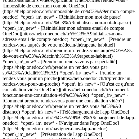
vousConsultations vidéoApplication OneDocMes rendez-vous -
[Impossible de créer mon compte OneDoc]
(https://help.onedoc.ch/fr/impossible-de-cr%C3%A9er-mon-compte-
onedoc) *open\_in\_new* - [Réinitialiser mon mot de passe]
(https://help.onedoc.ch/fr/r%C3%A9initialiser-mon-mot-de-passe)
*open\_in\_new* - [Réinitialiser mon adresse email de compte
OneDoc](https://help.onedoc.ch/fr/r%C3%A9initialiser-mon-
adresse-email-de-compte-onedoc) *open\_in\_new*
- [Prendre un
rendez-vous auprès de votre médecin/thérapeute habituel]
(https://help.onedoc.ch/fr/prendre-un-rendez-vous-aupr%C3%A8s-
de-votre-m%C3%A9decin/th%C3%A9rapeute-habituel)
*open\_in\_new* - [Prendre un rendez-vous par spécialité]
(https://help.onedoc.ch/fr/prendre-un-rendez-vous-par-
sp%C3%A9cialit%C3%A9) *open\_in\_new* - [Prendre un
rendez-vous pour un proche](https://help.onedoc.ch/fr/prendre-un-
rendez-vous-pour-un-proche) *open\_in\_new*
- [Qu'est ce qu'une
consultation vidéo OneDoc?](https://help.onedoc.ch/fr/comment-
fonctionne-une-consultation-vid%C3%A9o) *open\_in\_new* -
[Comment prendre rendez-vous pour une consultation vidéo?]
(https://help.onedoc.ch/fr/prendre-un-rendez-vous-%C3%A0-
distance) *open\_in\_new*
- [Téléchargement de l'app OneDoc]
(https://help.onedoc.ch/fr/t%C3%A9l%C3%A9chargement-de-lapp-
onedoc) *open\_in\_new* - [Naviguer dans l'app OneDoc]
(https://help.onedoc.ch/fr/naviguer-dans-lapp-onedoc)
*open\_in\_new* - [Présentation de l'app OneDoc]