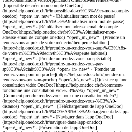
vousConsultations vidéoApplication OneDocMes rendez-vous -
[Impossible de créer mon compte OneDoc]
(https://help.onedoc.ch/fr/impossible-de-cr%C3%A9er-mon-compte-
onedoc) *open\_in\_new* - [Réinitialiser mon mot de passe]
(https://help.onedoc.ch/fr/r%C3%A9initialiser-mon-mot-de-passe)
*open\_in\_new* - [Réinitialiser mon adresse email de compte
OneDoc](https://help.onedoc.ch/fr/r%C3%A9initialiser-mon-
adresse-email-de-compte-onedoc) *open\_in\_new*
- [Prendre un
rendez-vous auprès de votre médecin/thérapeute habituel]
(https://help.onedoc.ch/fr/prendre-un-rendez-vous-aupr%C3%A8s-
de-votre-m%C3%A9decin/th%C3%A9rapeute-habituel)
*open\_in\_new* - [Prendre un rendez-vous par spécialité]
(https://help.onedoc.ch/fr/prendre-un-rendez-vous-par-
sp%C3%A9cialit%C3%A9) *open\_in\_new* - [Prendre un
rendez-vous pour un proche](https://help.onedoc.ch/fr/prendre-un-
rendez-vous-pour-un-proche) *open\_in\_new*
- [Qu'est ce qu'une
consultation vidéo OneDoc?](https://help.onedoc.ch/fr/comment-
fonctionne-une-consultation-vid%C3%A9o) *open\_in\_new* -
[Comment prendre rendez-vous pour une consultation vidéo?]
(https://help.onedoc.ch/fr/prendre-un-rendez-vous-%C3%A0-
distance) *open\_in\_new*
- [Téléchargement de l'app OneDoc]
(https://help.onedoc.ch/fr/t%C3%A9l%C3%A9chargement-de-lapp-
onedoc) *open\_in\_new* - [Naviguer dans l'app OneDoc]
(https://help.onedoc.ch/fr/naviguer-dans-lapp-onedoc)
*open\_in\_new* - [Présentation de l'app OneDoc]