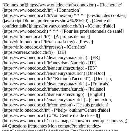
[Connexion](https://www.onedoc.ch/fr/connexion) - [Recherche]
(https://www.onedoc.ch/fr/) - [Connexion]
(https://www.onedoc.ch/fr/connexion) * * * - [Gestion des cookies]
(javascript:Didomi.preferences.show%28%29) - [Centre de
confidentialité](https://privacy.onedoc.ch/fr/) - [Centre d'aide]
(https://www.onedoc.ch) * * * - [Pour les professionnels de santé]
(https://info.onedoc.ch/fr/) - [À propos de nous]
(https://info.onedoc.ch/fr/raison-d-etre/) - [Presse]
(https://info.onedoc.ch/fr/presse/) - [Carrières]
(https://career.onedoc.ch/fr)
- [DE]
(https://www.onedoc.ch/de/aneurysma/zurich) - [FR]
(https://www.onedoc.ch/fr/anevrisme/zurich) - [IT]
(https://www.onedoc.ch/it/aneurisma/zurigo) - [EN]
(https://www.onedoc.ch/en/aneurysm/zurich) [OneDoc]
(https://www.onedoc.ch/fr/ "Retour à l'accueil") - [Deutsch]
(https://www.onedoc.ch/de/aneurysma/zurich) - [Français]
(https://www.onedoc.ch/fr/anevrisme/zurich) - [Italiano]
(https://www.onedoc.ch/it/aneurisma/zurigo) - [English]
(https://www.onedoc.ch/en/aneurysm/zurich)
- [Connexion]
(https://www.onedoc.ch/fr/connexion) - [Je suis praticien]
(https://info.onedoc.ch/fr/)
- [*help\_outline*Centre d'aide]
(https://www.onedoc.ch) #### Centre d'aide close ![]
(https://www.onedoc.ch/assets/images/icons/frequent-questions.svg)
## Questions fréquentes Mon comptePrendre rendez-