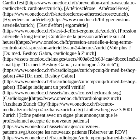
https://www.onedoc.ch/assets/images/icons/new-patients.svg)Accepte les nouveaux patients [Réserver un RDV](https://www.onedoc.ch/fr/cardiologue/zurich/pcuiq/dr-med-beshoy-gabra) Expertises: Anévrisme, [Hypertension artérielle](https://www.onedoc.ch/fr/hypertension-arterielle/zurich), [Artériosclérose | Athérosclérose](https://www.onedoc.ch/fr/arteriosclerose-atherosclerose/zurich), [Arythmie](https://www.onedoc.ch/fr/arythmie/zurich), [Artérite](https://www.onedoc.ch/fr/arterite/zurich), [Échographie cardiaque](https://www.onedoc.ch/fr/echographie-cardiaque/zurich), [Test d'effort | ergométrie](https://www.onedoc.ch/fr/test-d-effort-ergometrie/zurich), [Prévention cardio-vasculaire | CardioCheck | CardioTest](https://www.onedoc.ch/fr/prevention-cardio-vasculaire-cardiocheck-cardiotest/zurich), [Pression artérielle à long terme | Contrôle de la pression artérielle sur 24 heures](https://www.onedoc.ch/fr/pression-arterielle-a-long-terme-controle-de-la-pression-arterielle-sur-24-heures/zurich)Voir plus Expertises: Anévrisme, [Hypertension artérielle](https://www.onedoc.ch/fr/hypertension-arterielle/zurich), [Artériosclérose | Athérosclérose](https://www.onedoc.ch/fr/arteriosclerose-atherosclerose/zurich), [Arythmie](https://www.onedoc.ch/fr/arythmie/zurich), [Artérite](https://www.onedoc.ch/fr/arterite/zurich), [Échographie cardiaque](https://www.onedoc.ch/fr/echographie-cardiaque/zurich), [Test d'effort | ergométrie](https://www.onedoc.ch/fr/test-d-effort-ergometrie/zurich), [Prévention cardio-vasculaire | CardioCheck | CardioTest](https://www.onedoc.ch/fr/prevention-cardio-vasculaire-cardiocheck-cardiotest/zurich), [Pression artérielle à long terme | Contrôle de la pression artérielle sur 24 heures](https://www.onedoc.ch/fr/pression-arterielle-a-long-terme-controle-de-la-pression-arterielle-sur-24-heures/zurich)Voir plus [![Dr. med. Anna Ostant, cardiologue à Zurich](https://assets.onedoc.ch/images/users/be442193e4ee5ac2fa732765617b3dcaaa2758b191b21ca833408f5547a3aadc-small.jpg "Dr. med. Anna Ostant, cardiologue à Zurich")](https://www.onedoc.ch/fr/cardiologue/zurich/pbjjz/dr-med-anna-ostant) ### [Dr. med. Anna Ostant](https://www.onedoc.ch/fr/cardiologue/zurich/pbjjz/dr-med-anna-ostant) ![Badge indiquant un profil vérifié](https://www.onedoc.ch/assets/images/icons/checkmark.svg) [Cardiologue](https://www.onedoc.ch/fr/cardiologue/zurich) [Arzthaus Zürich Stadelhofen](https://www.onedoc.ch/fr/centre-medical/zurich/ewil/arzthaus-zurich-stadelhofen) Goethestrasse 14 8001 Zurich ![Icône patient avec un signe plus annonçant que le professionnel accepte de nouveaux patients](https://www.onedoc.ch/assets/images/icons/new-patients.svg)Accepte les nouveaux patients [Réserver un RDV](https://www.onedoc.ch/fr/cardiologue/zurich/pbjjz/dr-med-anna-ostant) Expertises: Anévrisme, [Hypertension artérielle](https://www.onedoc.ch/fr/hypertension-arterielle/zurich), [Artériosclérose | Athérosclérose](https://www.onedoc.ch/fr/arteriosclerose-atherosclerose/zurich), [Arythmie](https://www.onedoc.ch/fr/arythmie/zurich), [Artérite](https://www.onedoc.ch/fr/arterite/zurich), [Échographie cardiaque](https://www.onedoc.ch/fr/echographie-cardiaque/zurich), [Test d'effort | ergométrie](https://www.onedoc.ch/fr/test-d-effort-ergometrie/zurich), [Prévention cardio-vasculaire | CardioCheck | CardioTest](https://www.onedoc.ch/fr/prevention-cardio-vasculaire-cardiocheck-cardiotest/zurich), [Pression artérielle à long terme | Contrôle de la pression artérielle sur 24 heures](https://www.onedoc.ch/fr/pression-arterielle-a-long-terme-controle-de-la-pression-arterielle-sur-24-heures/zurich)Voir plus Expertises: Anévrisme, [Hypertension artérielle](https://www.onedoc.ch/fr/hypertension-arterielle/zurich), [Artériosclérose | Athérosclérose](https://www.onedoc.ch/fr/arteriosclerose-atherosclerose/zurich), [Arythmie](https://www.onedoc.ch/fr/arythmie/zurich), [Artérite](https://www.onedoc.ch/fr/arterite/zurich), [Échographie cardiaque](https://www.onedoc.ch/fr/echographie-cardiaque/zurich), [Test d'effort | ergométrie](https://www.onedoc.ch/fr/test-d-effort-ergometrie/zurich), [Prévention cardio-vasculaire | CardioCheck | CardioTest](https://www.onedoc.ch/fr/prevention-cardio-vasculaire-cardiocheck-cardiotest/zurich), [Pression artérielle à long terme | Contrôle de la pression artérielle sur 24 heures](https://www.onedoc.ch/fr/pression-arterielle-a-long-terme-controle-de-la-pression-arterielle-sur-24-heures/zurich)Voir plus [![Dr. med. Lyubov Chaykovska, chirurgienne vasculaire à Zurich](https://assets.onedoc.ch/images/users/fcb8d4b6d6545c9ff9de696e57556dd169129c45413d2d4d0cab543d73092837-small.png "Dr. med. Lyubov Chaykovska, chirurgienne vasculaire à Zurich")](https://www.onedoc.ch/fr/chirurgienne-vasculaire/zurich/pc0v7/dr-med-lyubov-chaykovska) ### [Dr. med. Lyubov Chaykovska](https://www.onedoc.ch/fr/chirurgienne-vasculaire/zurich/pc0v7/dr-med-lyubov-chaykovska) ![Badge indiquant un profil vérifié](https://www.onedoc.ch/assets/images/icons/checkmark.svg) [Chirurgienne vasculaire](https://www.onedoc.ch/fr/chirurgien-vasculaire/zurich) Gefässklinik - Klinik Hirslanden - Dr. med. Chaykovska Witellikerstrasse 40 8008 Zurich ![Dr. med. Lyubov Chaykovska est affiliée au réseau Hirslanden](https://assets.onedoc.ch/images/networks/logos/7a9c24ef8e66c111282a51999a6cedf6d489b2b7daf5ce11d914499004b82a1b-small.png) ![Icône patient avec un signe plus annonçant que le professionnel accepte de nouveaux patients](https://www.onedoc.ch/assets/images/icons/new-patients.svg)Accepte les nouveaux patients [Réserver un RDV](https://www.onedoc.ch/fr/chirurgienne-vasculaire/zurich/pc0v7/dr-med-lyubov-chaykovska) Expertises: Anévrisme, [Varices | Varicosités](https://www.onedoc.ch/fr/varices-varicosites/zurich), [Spécialiste vasculaire](https://www.onedoc.ch/fr/specialiste-vasculaire/zurich), [Troubles circulatoires](https://www.onedoc.ch/fr/troubles-circulatoires/zurich), [Échographie vasculaire](https://www.onedoc.ch/fr/echographie-vasculaire/zurich), [Stripping veineux](https://www.onedoc.ch/fr/stripping-veineux/zurich)Voir plus Expertises: Anévrisme, [Varices | Varicosités](https://www.onedoc.ch/fr/varices-varicosites/zurich), [Spécialiste vasculaire](https://www.onedoc.ch/fr/specialiste-vasculaire/zurich), [Troubles circulatoires](https://www.onedoc.ch/fr/troubles-circulatoires/zurich), [Échographie vasculaire](https://www.onedoc.ch/fr/echographie-vasculaire/zurich), [Stripping veineux](https://www.onedoc.ch/fr/stripping-veineux/zurich)Voir plus [![Dr. medic RO Eva Blasko, angiologue à Zurich](https://assets.onedoc.ch/images/users/ce8064b60cda8bd93e4145fc0e2f71f7e3bbd85301fcc18c4d941a6b2b42c8a7-small.jpg "Dr. medic RO Eva Blasko, angiologue à Zurich")](https://www.onedoc.ch/fr/angiologue/zurich/pcyiu/dr-medic-ro-eva-blasko) ### [Dr. medic RO Eva Blasko](https://www.onedoc.ch/fr/angiologue/zurich/pcyiu/dr-medic-ro-eva-blasko) ![Badge indiquant un profil vérifié](https://www.onedoc.ch/assets/images/icons/checkmark.svg) [Angiologue](https://www.onedoc.ch/fr/angiologue/zurich) [Swiss CardioVascularClinic](https://www.onedoc.ch/fr/clinique-privee/zurich/ebdfd/swiss-cardiovascularclinic) Toblerstrasse 51 8044 Zurich ![Icône patient avec un signe plus annonçant que le professionnel accepte de nouveaux patients](https://www.onedoc.ch/assets/images/icons/new-patients.svg)Accepte les nouveaux patients [Réserver un RDV](https://www.onedoc.ch/fr/angiologue/zurich/pcyiu/dr-medic-ro-eva-blasko) Expertises: Anévrisme, [Échographie vasculaire](https://www.onedoc.ch/fr/echographie-vasculaire/zurich), [Troubles circulatoires](https://www.onedoc.ch/fr/troubles-circulatoires/zurich), [Spécialiste vasculaire](https://www.onedoc.ch/fr/specialiste-vasculaire/zurich), [Varices | Varicosités](https://www.onedoc.ch/fr/varices-varicosites/zurich), [Thrombose | Thrombose veineuse profonde (TVP)](https://www.onedoc.ch/fr/thrombose-thrombose-veineuse-profonde-tvp/zurich), [Phlébites | Thrombophlébite](https://www.onedoc.ch/fr/phlebites-thrombophlebite/zurich), [Artérite](https://www.onedoc.ch/fr/arterite/zurich)Voir plus Expertises: Anévrisme, [Échographie vasculaire](https://www.onedoc.ch/fr/echographie-vasculaire/zurich), [Troubles circulatoires](https://www.onedoc.ch/fr/troubles-circulatoires/zurich), [Spécialiste vasculaire](https://www.onedoc.ch/fr/specialiste-vasculaire/zurich), [Varices | Varicosités](https://www.onedoc.ch/fr/varices-varicosites/zurich), [Thrombose | Thrombose veineuse profonde (TVP)](https://www.onedoc.ch/fr/thrombose-thrombose-veineuse-profonde-tvp/zurich), [Phlébites | Thrombophlébite](https://www.onedoc.ch/fr/phlebites-thrombophlebite/zurich), [Artérite](https://www.onedoc.ch/fr/arterite/zurich)Voir plus [![Dr. med. Matthias Bothmann, neurochirurgien à Zurich](https://assets.onedoc.ch/images/users/a4b6065731f8192b9c5d0d0644e5ac656aa12a4f5ecee25977020235146e3254-small.jpg "Dr. med. Matthias Bothmann, neurochirurgien à Zurich")](https://www.onedoc.ch/fr/neurochirurgien/zurich/pc09d/dr-med-matthias-bothmann) ### [Dr. med. Matthias Bothmann](https://www.onedoc.ch/fr/neurochirurgien/zurich/pc09d/dr-med-matthias-bothmann) ![Badge indiquant un profil vérifié](https://www.onedoc.ch/assets/images/icons/checkmark.svg) [Neurochirurgien](https://www.onedoc.ch/fr/neurochirurgien/zurich) [Rückenpraxis Seefeld](https://www.onedoc.ch/fr/cabinet-medical/zurich/ebedf/ruckenpraxis-seefeld) Seefeldstrasse 277A 8008 Zurich ![Icône patient avec un signe plus annonçant que le professionnel accepte de nouveaux patients](https://www.onedoc.ch/assets/images/icons/new-patients.svg)Accepte les nouveaux patients [Réserver un RDV](https://www.onedoc.ch/fr/neurochirurgien/zurich/pc09d/dr-med-matthias-bothmann) Expertises: Anévrisme, [Hernie discale](https://www.onedoc.ch/fr/hernie-discale/zurich), [Canal lombaire étroit](https://www.onedoc.ch/fr/canal-lombaire-etroit/zurich)Voir plus Expertises: Anévrisme, [Hernie discale](https://www.onedoc.ch/f