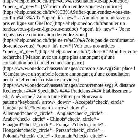
(https://help.onedoc.ch/fr/pr%C3%A9sentation-de-lapp-onedoc)
*open\_in\_new*
- [Vérifier qu'un rendez-vous est confirmé](https://help.onedoc.ch/fr/v%C3%A9rifier-quun-rendez-vous-est-confirm%C3%A9) *open\_in\_new* - [Annuler un rendez-vous pris en ligne sur OneDoc](https://help.onedoc.ch/fr/annuler-un-rendez-vous-pris-en-ligne-sur-onedoc) *open\_in\_new* - [Je ne reçois pas de confirmation de rendez-vous](https://help.onedoc.ch/fr/je-ne-re%C3%A7ois-pas-de-confirmation-de-rendez-vous) *open\_in\_new* [Voir tous nos articles *open\_in\_new*](https://help.onedoc.ch/fr/) close ## Modifier votre recherche ![Maison avec un signe plus annonçant qu’une consultation peut être effectuée sur place](https://www.onedoc.ch/assets/images/icons/on-site.svg) Sur place ![Caméra avec un symbole lecture annonçant qu’une consultation peut être effectuée à distance en vidéo](https://www.onedoc.ch/assets/images/icons/remote.svg) À distance Rechercher #### Spécialités #### Praticiens #### Établissements edit Anévrisme à Zurich tune Filtrer par Nouveaux patients*keyboard\_arrow\_down* - Acceptés*check\_circle* Langue parlée*keyboard\_arrow\_down* - Allemand*check\_circle* - Anglais*check\_circle* - Arabe*check\_circle* - Chinois*check\_circle* - Espagnol*check\_circle* - Français*check\_circle* - Hongrois*check\_circle* - Persan*check\_circle* - Polonais*check\_circle* - Roumain*check\_circle* - Russe*check\_circle* - Ukrainien*check\_circle* Sexe*keyboard\_arrow\_down* - Femme*check\_circle* - Homme*check\_circle* Réseau*keyboard\_arrow\_down* - Hirslanden*check\_circle* Disponibilité*keyboard\_arrow\_down* - Disponible aujourdhui*check\_circle* - Dans les 3 prochains jours*check\_circle* - Dans les 7 prochains jours*check\_circle* - Dans les 14 prochains jours*check\_circle* # __Anévrisme__ à __Zurich__: prenez rendez-vous en ligne aujourd'hui ## 14 résultats à Zurich [![Dr. med. Fahim Mozaffari, neurochirurgien à Zurich](https://assets.onedoc.ch/images/users/5a0ee609dba23d9d8e936f15b37f8869607615e711163b90bc4514ff92d01aaf-small.jpg "Dr. med. Fahim Mozaffari, neurochirurgien à Zurich")](https://www.onedoc.ch/fr/neurochirurgien/zurich/pc09b/dr-med-fahim-mozaffari) ### [Dr. med. Fahim Mozaffari](https://www.onedoc.ch/fr/neurochirurgien/zurich/pc09b/dr-med-fahim-mozaffari) ![Badge indiquant un profil vérifié](https://www.onedoc.ch/assets/images/icons/checkmark.svg) [Neurochirurgien](https://www.onedoc.ch/fr/neurochirurgien/zurich) [Rückenpraxis Seefeld](https://www.onedoc.ch/fr/cabinet-medical/zurich/ebedf/ruckenpraxis-seefeld) Seefeldstrasse 277A 8008 Zurich ![Icône patient avec un signe plus annonçant que le professionnel accepte de nouveaux patients](https://www.onedoc.ch/assets/images/icons/new-patients.svg)Accepte les nouveaux patients [Réserver un RDV](https://www.onedoc.ch/fr/neurochirurgien/zurich/pc09b/dr-med-fahim-mozaffari) Expertises: Anévrisme, [Hernie discale](https://www.onedoc.ch/fr/hernie-discale/zurich), [Canal lombaire étroit](https://www.onedoc.ch/fr/canal-lombaire-etroit/zurich)Voir plus *chevron\_left* lun. 03 août *chevron\_right* Voir plus de rendez-vous *error\_outline* Une erreur s'est produite lors du chargement des disponibilités [Réessayer](https://www.onedoc.ch) Expertises: Anévrisme, [Hernie discale](https://www.onedoc.ch/fr/hernie-discale/zurich), [Canal lombaire étroit](https://www.onedoc.ch/fr/canal-lombaire-etroit/zurich)Voir plus [![Dr. med. Katarzyna Zuk, cardiologue à Zurich](https://assets.onedoc.ch/images/users/be9095484664a33968576a5f7813fc6f14ff1940cb72a53a8eeb5f2a6da8f6c4-small.jpg "Dr. med. Katarzyna Zuk, cardiologue à Zurich")](https://www.onedoc.ch/fr/cardiologue/zurich/pcsgb/dr-med-katarzyna-zuk) ### [Dr. med. Katarzyna Zuk](https://www.onedoc.ch/fr/cardiologue/zurich/pcsgb/dr-med-katarzyna-zuk) ![Badge indiquant un profil vérifié](https://www.onedoc.ch/assets/images/icons/checkmark.svg) [Cardiologue](https://www.onedoc.ch/fr/cardiologue/zurich) [Arzthaus Zürich City](https://www.onedoc.ch/fr/centre-medical/zurich/eqxr/arzthaus-zurich-city) Lintheschergasse 3 8001 Zurich ![Icône patient avec un signe plus annonçant que le professionnel accepte de nouveaux patients](https://www.onedoc.ch/assets/images/icons/new-patients.svg)Accepte les nouveaux patients [Réserver un RDV](https://www.onedoc.ch/fr/cardiologue/zurich/pcsgb/dr-med-katarzyna-zuk) Expertises: Anévrisme, [Arythmie](https://www.onedoc.ch/fr/arythmie/zurich), [Artériosclérose | Athérosclérose](https://www.onedoc.ch/fr/arteriosclerose-atherosclerose/zurich), [Hypertension artérielle](https://www.onedoc.ch/fr/hypertension-arterielle/zurich), [Artérite](https://www.onedoc.ch/fr/arterite/zurich), [Échographie cardiaque](https://www.onedoc.ch/fr/echographie-cardiaque/zurich), [Prévention cardio-vasculaire | CardioCheck | CardioTest](https://www.onedoc.ch/fr/prevention-cardio-vasculaire-cardiocheck-cardiotest/zurich), [Test d'effort | ergométrie](https://www.onedoc.ch/fr/test-d-effort-ergometrie/zurich), [Pression artérielle à long terme | Contrôle de la pression artérielle sur 24 heures](https://www.onedoc.ch/fr/pression-arterielle-a-long-terme-controle-de-la-pression-arterielle-sur-24-heures/zurich)Voir plus *chevron\_left* lun. 03 août *chevron\_right* Voir plus de rendez-vous *error\_outline* Une erreur s'est produite lors du chargement des disponibilités [Réessayer](https://www.onedoc.ch) Expertises: Anévrisme, [Arythmie](https://www.onedoc.ch/fr/arythmie/zurich), [Artériosclérose | Athérosclérose](https://www.onedoc.ch/fr/arteriosclerose-atherosclerose/zurich), [Hypertension artérielle](https://www.onedoc.ch/fr/hypertension-arterielle/zurich), [Artérite](https://www.onedoc.ch/fr/arterite/zurich), [Échographie cardiaque](https://www.onedoc.ch/fr/echographie-cardiaque/zurich), [Prévention cardio-vasculaire | CardioCheck | CardioTest](https://www.onedoc.ch/fr/prevention-cardio-vasculaire-cardiocheck-cardiotest/zurich), [Test d'effort | ergométrie](https://www.onedoc.ch/fr/test-d-effort-ergometrie/zurich), [Pression artérielle à long terme | Contrôle de la pression artérielle sur 24 heures](https://www.onedoc.ch/fr/pression-arterielle-a-long-terme-controle-de-la-pression-arterielle-sur-24-heures/zurich)Voir plus [![Dr. med. Helen Britt-Heider, médecin généraliste à Zurich](https://assets.onedoc.ch/images/users/0e66fcd7f3d9ada45e2b19bda499ed8cff2f5c0e7397f12d11b9017498240e5f-small.jpg "Dr. med. Helen Britt-Heider, médecin généraliste à Zurich")](https://www.onedoc.ch/fr/medecin-generaliste/zurich/pcsg3/dr-med-helen-britt-heider) ### [Dr. med. Helen Britt-Heider](https://www.onedoc.ch/fr/medecin-generaliste/zurich/pcsg3/dr-med-helen-britt-heider) ![Badge indiquant un profil vérifié](https://www.onedoc.ch/assets/images/icons/checkmark.svg) [Médecin généraliste](https://www.onedoc.ch/fr/medecin-generaliste/zurich) [Arzthaus Zürich Enge](https://www.onedoc.ch/fr/centre-medical/zurich/ebali/arzthaus-zurich-enge) Bederstrasse 4 8002 Zurich ![Icône patient avec un signe plus annonçant que le professionnel accepte de nouveaux patients](https://www.onedoc.ch/assets/images/icons/new-patients.svg)Accepte les nouveaux patients [Réserver un RDV](https://www.onedoc.ch/fr/medecin-generaliste/zurich/pcsg3/dr-med-helen-britt-heider) Expertises: Anévrisme, [Examen préventif de la médecine du travail](https://www.onedoc.ch/fr/examen-preventif-de-la-medecine-du-travail/zurich), [Urgence en médecine générale](https://www.onedoc.ch/fr/urgence-en-medecine-generale/zurich), [Holter](https://www.onedoc.ch/fr/holter/zurich), [Pression artérielle à long terme | Contrôle de la pression artérielle sur 24 heures](https://www.onedoc.ch/fr/pression-arterielle-a-long-terme-controle-de-la-pression-arterielle-sur-24-heures/zurich), [Contrôle médical permis de conduire NIVEAU 1](https://www.onedoc.ch/fr/controle-medical-permis-de-conduire-niveau-1/zurich), [Conseils personnalisés en vaccination](https://www.onedoc.ch/fr/conseils-personnalises-en-vaccination/zurich), [Hypertension artérielle](https://www.onedoc.ch/fr/hypertension-arterielle/zurich), [Artériosclérose | Athérosclérose](https://www.onedoc.ch/fr/arteriosclerose-atherosclerose/zurich)Voir plus *chevron\_left* lun. 03 août *chevron\_right* Voir plus de rendez-vous *error\_outline* Une erreur s'est produite lors du chargement des disponibilités [Réessayer](https://www.onedoc.ch) Expertises: Anévrisme, [Examen préventif de la médecine du travail](https://www.onedoc.ch/fr/examen-preventif-de-la-medecine-du-travail/zurich), [Urgence en médecine générale](https://www.onedoc.ch/fr/urgence-en-medecine-generale/zurich), [Holter](https://www.onedoc.ch/fr/holter/zurich), [Pression artérielle à long terme | Contrôle de la pression artérielle sur 24 heures](https://www.onedoc.ch/fr/pression-arterielle-a-long-terme-controle-de-la-pression-arterielle-sur-24-heures/zurich), [Contrôle médical permis de conduire NIVEAU 1](https://www.onedoc.ch/fr/controle-medical-permis-de-conduire-niveau-1/zurich), [Conseils personnalisés en vaccination](https://www.onedoc.ch/fr/conseils-personnalises-en-vaccination/zurich), [Hypertension artérielle](https://www.onedoc.ch/fr/hypertension-arterielle/zurich), [Artériosclérose | Athérosclérose](https://www.onedoc.ch/fr/arteriosclerose-atherosclerose/zurich)Voir plus [![Dr. med. Zhaohua Qu, spécialiste en médecine interne générale à Zurich](https://assets.onedoc.ch/images/users/2c620aa98ad2a12989308719e8fff72f5119a9d6908a2cfde581a50e352a9abe-small.jpg "Dr. med. Zhaohua Qu, spécialiste en médecine interne générale à Zurich")](https://www.onedoc.ch/fr/specialiste-en-medecine-interne-generale/zurich/pc0kl/dr-med-zhaohua-qu) ### [Dr. med. Zhaohua Qu](https://www.onedoc.ch/fr/specialiste-en-medecine-interne-generale/zurich/pc0kl/dr-med-zhaohua-qu) ![Badge indiquant un profil vérifié](https://www.onedoc.ch/assets/images/icons/checkmark.svg) [Spécialiste en médecine interne générale](https://www.onedoc.ch/fr/specialiste-en-medecine-interne-generale/zurich) [Arzthaus Zürich Enge](https://w