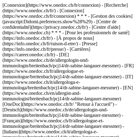
[Connexion](https://www.onedoc.ch/fr/connexion) - [Recherche]
(https://www.onedoc.ch/fr/) - [Connexion]
(https://www.onedoc.ch/fr/connexion) * * * - [Gestion des cookies]
(javascript:Didomi.preferences.show%28%29) - [Centre de
confidentialité](https://privacy.onedoc.ch/fr/) - [Centre d'aide]
(https://www.onedoc.ch) * * * - [Pour les professionnels de santé]
(https://info.onedoc.ch/fr/) - [À propos de nous]
(https://info.onedoc.ch/fr/raison-d-etre/) - [Presse]
(https://info.onedoc.ch/fr/presse/) - [Carrières]
(https://career.onedoc.ch/fr)
- [DE]
(https://www.onedoc.ch/de/allergologin-und-
immunologin/breitenbach/pcj14/dr-sabine-langauer-messmer) - [FR]
(https://www.onedoc.ch/fr/allergologue-et-
immunologue/breitenbach/pcj14/dr-sabine-langauer-messmer) - [IT]
(https://www.onedoc.ch/it/allergologa-e-
immunologa/breitenbach/pcj14/dr-sabine-langauer-messmer) - [EN]
(https://www.onedoc.ch/en/allergist-and-
immunologist/breitenbach/pcj14/dr-sabine-langauer-messmer)
[OneDoc](https://www.onedoc.ch/fr/ "Retour à l'accueil") -
[Deutsch](https://www.onedoc.ch/de/allergologin-und-
immunologin/breitenbach/pcj14/dr-sabine-langauer-messmer) -
[Français](https://www.onedoc.ch/fr/allergologue-et-
immunologue/breitenbach/pcj14/dr-sabine-langauer-messmer) -
[Italiano](https://www.onedoc.ch/it/allergologa-e-