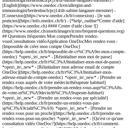
immunologa/breitenbach/pcj14/dr-sabine-langauer-messmer) -
[English](https://www.onedoc.ch/en/allergist-and-
immunologist/breitenbach/pcj14/dr-sabine-langauer-messmer)
-
[Connexion](https://www.onedoc.ch/fr/connexion) - [Je suis
praticien](https://info.onedoc.ch/fr/)
- [*help\_outline*Centre d'aide]
(https://www.onedoc.ch) #### Centre d'aide close ![]
(https://www.onedoc.ch/assets/images/icons/frequent-questions.svg)
## Questions fréquentes Mon comptePrendre rendez-
vousConsultations vidéoApplication OneDocMes rendez-vous -
[Impossible de créer mon compte OneDoc]
(https://help.onedoc.ch/fr/impossible-de-cr%C3%A9er-mon-compte-
onedoc) *open\_in\_new* - [Réinitialiser mon mot de passe]
(https://help.onedoc.ch/fr/r%C3%A9initialiser-mon-mot-de-passe)
*open\_in\_new* - [Réinitialiser mon adresse email de compte
OneDoc](https://help.onedoc.ch/fr/r%C3%A9initialiser-mon-
adresse-email-de-compte-onedoc) *open\_in\_new*
- [Prendre un
rendez-vous auprès de votre médecin/thérapeute habituel]
(https://help.onedoc.ch/fr/prendre-un-rendez-vous-aupr%C3%A8s-
de-votre-m%C3%A9decin/th%C3%A9rapeute-habituel)
*open\_in\_new* - [Prendre un rendez-vous par spécialité]
(https://help.onedoc.ch/fr/prendre-un-rendez-vous-par-
sp%C3%A9cialit%C3%A9) *open\_in\_new* - [Prendre un
rendez-vous pour un proche](https://help.onedoc.ch/fr/prendre-un-
rendez-vous-pour-un-proche) *open\_in\_new*
- [Qu'est ce qu'une
consultation vidéo OneDoc?](https://help.onedoc.ch/fr/comment-