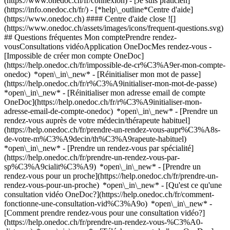
(https://www.onedoc.ch/fr/connexion) - [Je suis praticien]
(https://info.onedoc.ch/fr/)
- [*help\_outline*Centre d'aide]
(https://www.onedoc.ch) #### Centre d'aide close ![]
(https://www.onedoc.ch/assets/images/icons/frequent-questions.svg)
## Questions fréquentes Mon comptePrendre rendez-
vousConsultations vidéoApplication OneDocMes rendez-vous -
[Impossible de créer mon compte OneDoc]
(https://help.onedoc.ch/fr/impossible-de-cr%C3%A9er-mon-compte-
onedoc) *open\_in\_new* - [Réinitialiser mon mot de passe]
(https://help.onedoc.ch/fr/r%C3%A9initialiser-mon-mot-de-passe)
*open\_in\_new* - [Réinitialiser mon adresse email de compte
OneDoc](https://help.onedoc.ch/fr/r%C3%A9initialiser-mon-
adresse-email-de-compte-onedoc) *open\_in\_new*
- [Prendre un
rendez-vous auprès de votre médecin/thérapeute habituel]
(https://help.onedoc.ch/fr/prendre-un-rendez-vous-aupr%C3%A8s-
de-votre-m%C3%A9decin/th%C3%A9rapeute-habituel)
*open\_in\_new* - [Prendre un rendez-vous par spécialité]
(https://help.onedoc.ch/fr/prendre-un-rendez-vous-par-
sp%C3%A9cialit%C3%A9) *open\_in\_new* - [Prendre un
rendez-vous pour un proche](https://help.onedoc.ch/fr/prendre-un-
rendez-vous-pour-un-proche) *open\_in\_new*
- [Qu'est ce qu'une
consultation vidéo OneDoc?](https://help.onedoc.ch/fr/comment-
fonctionne-une-consultation-vid%C3%A9o) *open\_in\_new* -
[Comment prendre rendez-vous pour une consultation vidéo?]
(https://help.onedoc.ch/fr/prendre-un-rendez-vous-%C3%A0-