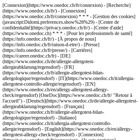
[Connexion](https://www.onedoc.ch/fr/connexion) - [Recherche]
(https://www.onedoc.ch/fr/) - [Connexion]
(https://www.onedoc.ch/fr/connexion) * * * - [Gestion des cookies]
(javascript:Didomi.preferences.show%28%29) - [Centre de
confidentialité](https://privacy.onedoc.ch/fr/) - [Centre d'aide]
(https://www.onedoc.ch) * * * - [Pour les professionnels de santé]
(https://info.onedoc.ch/fr/) - [À propos de nous]
(https://info.onedoc.ch/fr/raison-d-etre/) - [Presse]
(https://info.onedoc.ch/fr/presse/) - [Carrières]
(https://career.onedoc.ch/fr)
- [DE]
(https://www.onedoc.ch/de/allergie-allergotest-
allergieabklarung/regensdorf) - [FR]
(https://www.onedoc.ch/fr/allergie-allergotest-bilan-
allergologique/regensdorf) - [IT](https://www.onedoc.ch/it/allergia-
allergotest-controllo-allergie/regensdorf) - [EN]
(https://www.onedoc.ch/en/allergy-allergotest-allergy-
check/regensdorf) [OneDoc](https://www.onedoc.ch/fr/ "Retour à
l'accueil") - [Deutsch](https://www.onedoc.ch/de/allergie-allergotest-
allergieabklarung/regensdorf) - [Français]
(https://www.onedoc.ch/fr/allergie-allergotest-bilan-
allergologique/regensdorf) - [Italiano]
(https://www.onedoc.ch/it/allergia-allergotest-controllo-
allergie/regensdorf) - [English](https://www.onedoc.ch/en/allergy-
allergotest-allergy-check/regensdorf)
- [Connexion]