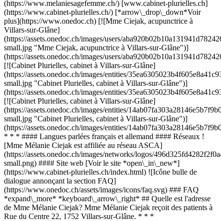
(https://www.melaniesagefemme.ch/) [www.cabinet-plurielles.ch]
(https://www.cabinet-plurielles.ch/) [*arrow\_drop\_down*Voir
plus](https://www.onedoc.ch) [![Mme Ciejak, acupunctrice à
Villars-sur-Glâne]
(https://assets.onedoc.ch/images/users/aba920b02b10a131941d78
small.jpg "Mme Ciejak, acupunctrice à Villars-sur-Glâne")]
(https://assets.onedoc.ch/images/users/aba920b02b10a131941d78
[![Cabinet Plurielles, cabinet à Villars-sur-Glâne]
(https://assets.onedoc.ch/images/entities/35ea6305023b4f605e8a
small.jpg "Cabinet Plurielles, cabinet à Villars-sur-Glâne")]
(https://assets.onedoc.ch/images/entities/35ea6305023b4f605e8a4
[![Cabinet Plurielles, cabinet à Villars-sur-Glâne]
(https://assets.onedoc.ch/images/entities/14ab07fa303a28146e5b7
small.jpg "Cabinet Plurielles, cabinet à Villars-sur-Glâne")]
(https://assets.onedoc.ch/images/entities/14ab07fa303a28146e5b7
* * * #### Langues parlées français et allemand #### Réseaux !
[Mme Mélanie Ciejak est affiliée au réseau ASCA]
(https://assets.onedoc.ch/images/networks/logos/496d325fd4282f
small.png) #### Site web [Voir le site *open\_in\_new*]
(https://www.cabinet-plurielles.ch/index.html) ![Icône bulle de
dialogue annonçant la section FAQ]
(https://www.onedoc.ch/assets/images/icons/faq.svg) ### FAQ
*expand\_more* *keyboard\_arrow\_right* ## Quelle est l'adresse
de Mme Mélanie Ciejak? Mme Mélanie Ciejak reçoit des patients à
Rue du Centre 22, 1752 Villars-sur-Glâne. * * *