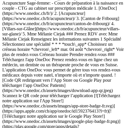
Acupuncture Sage-femme: - Cours de préparation à la naissance en
couple - CTG au cabinet sur prescription médicale
1. [OneDoc](https://www.onedoc.ch/fr/)/ 2. [Acupuncteur](https://www.onedoc.ch/fr/acupuncteur)/ 3. [Canton de Fribourg](https://www.onedoc.ch/fr/acupuncteur/canton-de-fribourg)/ 4. [Villars-sur-Glâne](https://www.onedoc.ch/fr/acupuncteur/villars-sur-glane)/ 5. Mme Mélanie Ciejak ### Prenez RDV avec Mme Mélanie Ciejak Renseignez les informations suivantes 1 Spécialité Sélectionnez une spécialité * * * *touch\_app* Choisissez un créneau horaire *chevron\_left* mar. 04 août *chevron\_right* Voir plus de rendez-vous Créneau horaire Prendre rendez-vous ### Téléchargez l'app OneDoc Prenez rendez-vous en ligne chez un médecin, un dentiste ou un thérapeute proche de vous en Suisse. L'application OneDoc vous permet de gérer tous vos rendez-vous médicaux depuis votre natel, n'importe où et n'importe quand. ![Code QR redirigeant vers l’App Store ou Google Play pour télécharger l’app OneDoc Patients](https://www.onedoc.ch/assets/images/download-app-qr.jpeg) Scannez le QR code pour télécharger l’application [![Téléchargez notre application sur l'App Store!](https://www.onedoc.ch/assets/images/app-store-badge-fr.svg)](https://apps.apple.com/ch/app/onedoc/id1592376413?l=fr)[![Téléchargez notre application sur le Google Play Store!](https://www.onedoc.ch/assets/images/google-play-badge-fr.png)](https://play.google.com/store/apps/details?id=ch.onedoc.patient&hl=fr-CH) *keyboard\_arrow\_right* ## Spécialités associées [Acupuncteur à Lausanne](https://www.onedoc.ch/fr/acupuncteur/lausanne)[Acupuncteur à Neuchâtel](https://www.onedoc.ch/fr/acupuncteur/neuchatel)[Acupuncteur à Vevey](https://www.onedoc.ch/fr/acupuncteur/vevey)[Acupuncteur à Marly](https://www.onedoc.ch/fr/acupuncteur/marly)[Acupuncteur à Villars-sur-Glâne](https://www.onedoc.ch/fr/acupuncteur/villars-sur-glane)[Acupuncteur à Romont FR](https://www.onedoc.ch/fr/acupuncteur/romont?state=FR)[Acupuncteur à Berne](https://www.onedoc.ch/fr/acupuncteur/berne)[Acupuncteur à Fribourg](https://www.onedoc.ch/fr/acupuncteur/fribourg)[Acupuncteur à Yverdon-les-Bains](https://www.onedoc.ch/fr/acupuncteur/yverdon-les-bains)[Acupuncteur à Pully](https://www.onedoc.ch/fr/acupuncteur/pully)[Acupuncteur à Bulle](https://www.onedoc.ch/fr/acupuncteur/bulle)[Acupuncteur à Bienne](https://www.onedoc.ch/fr/acupuncteur/bienne)[Acupuncteur à Châtel-Saint-Denis](https://www.onedoc.ch/fr/acupuncteur/chatel-saint-denis)[Acupuncteur à Montreux](https://www.onedoc.ch/fr/acupuncteur/montreux)[Acupuncteur à Oulens-sous-Echallens](https://www.onedoc.ch/fr/acupuncteur/oulens-sous-echallens)[Acupuncteur à Payerne](https://www.onedoc.ch/fr/acupuncteur/payerne)[Acupuncteur à Cheseaux-sur-Lausanne](https://www.onedoc.ch/fr/acupuncteur/cheseaux-sur-lausanne)[Acupuncteur à Estavayer](https://www.onedoc.ch/fr/acupuncteur/estavayer)[Acupuncteur à Blonay - Saint-Légier](https://www.onedoc.ch/fr/acupuncteur/blonay-saint-legier)[Acupuncteur à Corsier-sur-Vevey](https://www.onedoc.ch/fr/acupuncteur/corsier-sur-vevey)[Acupuncteur à Saint-Aubin](https://www.onedoc.ch/fr/acupuncteur/saint-aubin) *keyboard\_arrow\_right* ## Recherches fréquentes [Physiothérapeute à Lausanne](https://www.onedoc.ch/fr/physiotherapeute/lausanne)[Psychologue à Lausanne](https://www.onedoc.ch/fr/psychologue/lausanne)[Masseur classique à Lausanne](https://www.onedoc.ch/fr/masseur-classique/lausanne)[Ostéopathe à Lausanne](https://www.onedoc.ch/fr/osteopathe/lausanne)[Médecin généraliste à Lausanne](https://www.onedoc.ch/fr/medecin-generaliste/lausanne)[Médecin généraliste à Berne](https://www.onedoc.ch/fr/medecin-generaliste/berne)[Gynécologue obstétricien à Berne](https://www.onedoc.ch/fr/gynecologue-obstetricien/berne)[Thérapeute en drainage lymphatique à Lausanne](https://www.onedoc.ch/fr/therapeute-en-drainage-lymphatique/lausanne)[Physiothérapeute à Berne](https://www.onedoc.ch/fr/physiotherapeute/berne)[Réflexologue à Lausanne](https://www.onedoc.ch/fr/reflexologue/lausanne)[Médecin-dentiste à Lausanne](https://www.onedoc.ch/fr/medecin-dentiste/lausanne)[Ophtalmologue à Lausanne](https://www.onedoc.ch/fr/ophtalmologue/lausanne)[Ophtalmologue à Berne](https://www.onedoc.ch/fr/ophtalmologue/berne)[Acupuncteur à Lausanne](https://www.onedoc.ch/fr/acupuncteur/lausanne)[Masseur thérapeutique à Lausanne](https://www.onedoc.ch/fr/masseur-therapeutique/lausanne)[Thérapeute en hypnose à Lausanne](https://www.onedoc.ch/fr/therapeute-en-hypnose/lausanne)[Spécialiste en médecine interne générale à Berne](https://www.onedoc.ch/fr/specialiste-en-medecine-interne-generale/berne)[Thérapeute en nutrition MCO à Lausanne](https://www.onedoc.ch/fr/therapeute-en-nutrition-mco/lausanne)[Ostéopathe à Fribourg](https://www.onedoc.ch/fr/osteopathe/fribourg)[Naturopathe MCO/TEN à Lausanne](https://www.onedoc.ch/fr/naturopathe-mco-ten/lausanne)[Gynécologue obstétricien à Lausanne](https://www.onedoc.ch/fr/gynecologue-obstetricien/lausanne) *keyboard\_arrow\_right* ## Annuaire des professionnels de santé suisses [Liste des praticiens](https://www.onedoc.ch/fr/annuaire) [A](https://www.onedoc.ch/fr/annuaire/A) [B](https://www.onedoc.ch/fr/annuaire/B) [C](https://www.onedoc.ch/fr/annuaire/C) [D](https://www.onedoc.ch/fr/annuaire/D) [E](https://www.onedoc.ch/fr/annuaire/E) [F](https://www.onedoc.ch/fr/annuaire/F) [G](https://www.onedoc.ch/fr/annuaire/G) [H](https://www.onedoc.ch/fr/annuaire/H) [I](https://www.onedoc.ch/fr/annuaire/I) [J](https://www.onedoc.ch/fr/annuaire/J) [K](https://www.onedoc.ch/fr/annuaire/K) [L](https://www.onedoc.ch/fr/annuaire/L) [M](https://www.onedoc.ch/fr/annuaire/M) [N](https://www.onedoc.ch/fr/annuaire/N) [O](https://www.onedoc.ch/fr/annuaire/O) [P](https://www.onedoc.ch/fr/annuaire/P) [Q](https://www.onedoc.ch/fr/annuaire/Q) [R](https://www.onedoc.ch/fr/annuaire/R) [S](https://www.onedoc.ch/fr/annuaire/S) [T](https://www.onedoc.ch/fr/annuaire/T) [U](https://www.onedoc.ch/fr/annuaire/U) [V](https://www.onedoc.ch/fr/annuaire/V) [W](https://www.onedoc.ch/fr/annuaire/W) [X](https://www.onedoc.ch/fr/annuaire/X) [Y](https://www.onedoc.ch/fr/annuaire/Y) [Z](https://www.onedoc.ch/fr/annuaire/Z) ## OneDoc [Pour les professionnels de santé](https://info.onedoc.ch/fr/) [À propos de nous](https://info.onedoc.ch/fr/raison-d-etre/) [Presse](https://info.onedoc.ch/fr/presse/) [Carrières](https://career.onedoc.ch/fr) [Centre de confidentialité](https://privacy.onedoc.ch/fr/) [Gestion des cookies](javascript:Didomi.preferences.show%28%29) [Centre d'aide](https://help.onedoc.ch/fr/) ## Langues [Deutsch](https://www.onedoc.ch/de/akupunkteurin/villars-sur-glane/pcdca/melanie-ciejak) [Français](https://www.onedoc.ch/fr/acupunctrice/villars-sur-glane/pcdca/melanie-ciejak) [Italiano](https://www.onedoc.ch/it/agopuntrice/villars-sur-glane/pcdca/melanie-ciejak) [English](https://www.onedoc.ch/en/acupuncturist/villars-sur-glane/pcdca/melanie-ciejak) ## Spécialités associées [Acupuncture à Lausanne](https://www.onedoc.ch/fr/acupuncteur/lausanne) [Acupuncture à Neuchâtel](https://www.onedoc.ch/fr/acupuncteur/neuchatel) [Acupuncture à Vevey](https://www.onedoc.ch/fr/acupuncteur/vevey) [Acupuncture à Marly](https://www.onedoc.ch/fr/acupuncteur/marly) [Acupuncture à Villars-sur-Glâne](https://www.onedoc.ch/fr/acupuncteur/villars-sur-glane) [Acupuncture à Romont FR](https://www.onedoc.ch/fr/acupuncteur/romont?state=FR) [Acupuncture à Berne](https://www.onedoc.ch/fr/acupuncteur/berne) [Acupuncture à Fribourg](https://www.onedoc.ch/fr/acupuncteur/fribourg) [Acupuncture à Yverdon-les-Bains](https://www.onedoc.ch/fr/acupuncteur/yverdon-les-bains) [Acupuncture à Pully](https://www.onedoc.ch/fr/acupuncteur/pully) [Acupuncture à Bulle](https://www.onedoc.ch/fr/acupuncteur/bulle) [Acupuncture à Bienne](https://www.onedoc.ch/fr/acupuncteur/bienne) [Acupuncture à Châtel-Saint-Denis](https://www.onedoc.ch/fr/acupuncteur/chatel-saint-denis) [Acupuncture à Montreux](https://www.onedoc.ch/fr/acupuncteur/montreux) [Acupuncture à Oulens-sous-Echallens](https://www.onedoc.ch/fr/acupuncteur/oulens-sous-echallens) [Acupuncture à Payerne](https://www.onedoc.ch/fr/acupuncteur/payerne) [Acupuncture à Cheseaux-sur-Lausanne](https://www.onedoc.ch/fr/acupuncteur/cheseaux-sur-lausanne) [Acupuncture à Estavayer](https://www.onedoc.ch/fr/acupuncteur/estavayer) [Acupuncture à Blonay - Saint-Légier](https://www.onedoc.ch/fr/acupuncteur/blonay-saint-legier) [Acupuncture à Corsier-sur-Vevey](https://www.onedoc.ch/fr/acupuncteur/corsier-sur-vevey) [Acupuncture à Saint-Aubin](https://www.onedoc.ch/fr/acupuncteur/saint-aubin) ## Recherches fréquentes [Physiothérapeute à Lausanne](https://www.onedoc.ch/fr/physiotherapeute/lausanne) [Psychologue à Lausanne](https://www.onedoc.ch/fr/psychologue/lausanne) [Massage classique à Lausanne](https://www.onedoc.ch/fr/masseur-classique/lausanne) [Ostéopathe à Lausanne](https://www.onedoc.ch/fr/osteopathe/lausanne) [Médecin généraliste à Lausanne](https://www.onedoc.ch/fr/medecin-generaliste/lausanne) [Médecin généraliste à Berne](https://www.onedoc.ch/fr/medecin-generaliste/berne) [Gynécologue obstétricien à Berne](https://www.onedoc.ch/fr/gynecologue-obstetricien/berne) [Thérapeute en drainage lymphatique à Lausanne](https://www.onedoc.ch/fr/therapeute-en-drainage-lymphatique/lausanne) [Physiothérapeute à Berne](https://www.onedoc.ch/fr/physiotherapeute/berne) [Réflexologue à Lausanne](https://www.onedoc.ch/fr/reflexologue/lausanne) [Médecin-dentiste à Lausanne](https://www.onedoc.ch/fr/medecin-dentiste/lausanne) [Ophtalmologue à Lausanne](https://www.onedoc.ch/fr/ophtalmologue/lausanne) [Ophtalmologue à Berne](https://www.onedoc.ch/fr/ophtalmologue/berne) [Acupuncture à Lausanne](https://www.onedoc.ch/fr/acupuncteur/lausanne) [Massage thérapeutique à Lausanne](https://www.onedoc.ch/fr/masseur-therapeutique/lausanne) [Thérapeute en hypnose à Lausanne](https://www.onedoc.ch/fr/therapeute-en-hypnose/lausanne) [Spécialiste en médecine interne générale