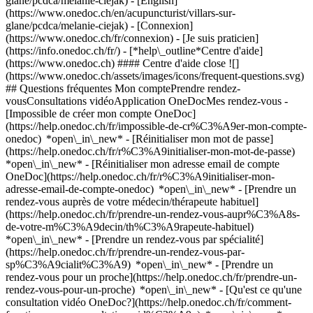
glane/pcdca/melanie-ciejak) - [English]
(https://www.onedoc.ch/en/acupuncturist/villars-sur-
glane/pcdca/melanie-ciejak)
- [Connexion]
(https://www.onedoc.ch/fr/connexion) - [Je suis praticien]
(https://info.onedoc.ch/fr/)
- [*help\_outline*Centre d'aide]
(https://www.onedoc.ch) #### Centre d'aide close ![]
(https://www.onedoc.ch/assets/images/icons/frequent-questions.svg)
## Questions fréquentes Mon comptePrendre rendez-
vousConsultations vidéoApplication OneDocMes rendez-vous -
[Impossible de créer mon compte OneDoc]
(https://help.onedoc.ch/fr/impossible-de-cr%C3%A9er-mon-compte-
onedoc) *open\_in\_new* - [Réinitialiser mon mot de passe]
(https://help.onedoc.ch/fr/r%C3%A9initialiser-mon-mot-de-passe)
*open\_in\_new* - [Réinitialiser mon adresse email de compte
OneDoc](https://help.onedoc.ch/fr/r%C3%A9initialiser-mon-
adresse-email-de-compte-onedoc) *open\_in\_new*
- [Prendre un
rendez-vous auprès de votre médecin/thérapeute habituel]
(https://help.onedoc.ch/fr/prendre-un-rendez-vous-aupr%C3%A8s-
de-votre-m%C3%A9decin/th%C3%A9rapeute-habituel)
*open\_in\_new* - [Prendre un rendez-vous par spécialité]
(https://help.onedoc.ch/fr/prendre-un-rendez-vous-par-
sp%C3%A9cialit%C3%A9) *open\_in\_new* - [Prendre un
rendez-vous pour un proche](https://help.onedoc.ch/fr/prendre-un-
rendez-vous-pour-un-proche) *open\_in\_new*
- [Qu'est ce qu'une
consultation vidéo OneDoc?](https://help.onedoc.ch/fr/comment-