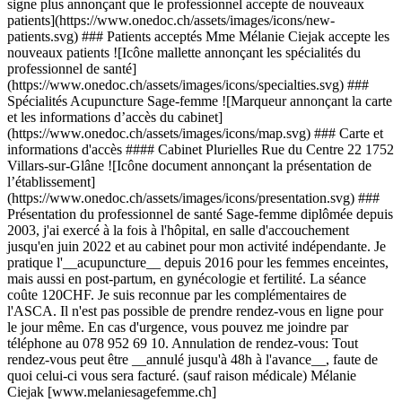
signe plus annonçant que le professionnel accepte de nouveaux
patients](https://www.onedoc.ch/assets/images/icons/new-
patients.svg) ### Patients acceptés Mme Mélanie Ciejak accepte les
nouveaux patients ![Icône mallette annonçant les spécialités du
professionnel de santé]
(https://www.onedoc.ch/assets/images/icons/specialties.svg) ###
Spécialités Acupuncture Sage-femme ![Marqueur annonçant la carte
et les informations d’accès du cabinet]
(https://www.onedoc.ch/assets/images/icons/map.svg) ### Carte et
informations d'accès #### Cabinet Plurielles Rue du Centre 22 1752
Villars-sur-Glâne ![Icône document annonçant la présentation de
l’établissement]
(https://www.onedoc.ch/assets/images/icons/presentation.svg) ###
Présentation du professionnel de santé Sage-femme diplômée depuis
2003, j'ai exercé à la fois à l'hôpital, en salle d'accouchement
jusqu'en juin 2022 et au cabinet pour mon activité indépendante. Je
pratique l'__acupuncture__ depuis 2016 pour les femmes enceintes,
mais aussi en post-partum, en gynécologie et fertilité. La séance
coûte 120CHF. Je suis reconnue par les complémentaires de
l'ASCA. Il n'est pas possible de prendre rendez-vous en ligne pour
le jour même. En cas d'urgence, vous pouvez me joindre par
téléphone au 078 952 69 10. Annulation de rendez-vous: Tout
rendez-vous peut être __annulé jusqu'à 48h à l'avance__, faute de
quoi celui-ci vous sera facturé. (sauf raison médicale) Mélanie
Ciejak [www.melaniesagefemme.ch]