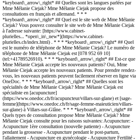
*keyboard\_arrow\_right* ## Quelles sont les langues parlées par
Mme Mélanie Ciejak? Mme Mélanie Ciejak propose des
consultations en français et allemand. * * *
*keyboard\_arrow\_right* ## Quel est le site web de Mme Mélanie
Ciejak? Vous pouvez consulter le site web de Mme Mélanie Ciejak
à l'adresse suivante: [https://www.cabinet-
plurielles... *open\_in\_new*](https://www.cabinet-
plurielles.ch/index.html) . * * * *keyboard\_arrow\_right* ## Quel
est le numéro de téléphone de Mme Mélanie Ciejak? Le numéro de
téléphone de Mme Mélanie Ciejak est [078 952 69 10]
(tel:+41789526910). * * * *keyboard\_arrow\_right* ## Est-ce que
Mme Mélanie Ciejak accepte les nouveaux patients? Oui, Mme
Mélanie Ciejak accepte les nouveaux patients. Pour prendre rendez-
vous, les nouveaux patients peuvent facilement réserver en ligne via
OneDoc. * * * *keyboard\_arrow\_right* ## Quelles sont les
spécialités de Mme Mélanie Ciejak? Mme Mélanie Ciejak est
spécialiste en [acupuncture]
(https://www.onedoc.ch/fr/acupuncteur/villars-sur-glane) et [sage-
femme](https://www.onedoc.ch/fr/sage-femme-maieuticien/villars-
sur-glane) à Villars-sur-Glâne. * * * *keyboard\_arrow\_right* ##
Quels types de consultation propose Mme Mélanie Ciejak? Mme
Mélanie Ciejak consulte pour les raisons suivantes: Acupuncture: -
Acupuncture 1ère consultation (nouvelle patiente) - Acupuncture
pendant la grossesse - Acupuncture pendant le post-partum,
l'allaitement - Acupuncture en gynécologie - Acupuncture Fertilité -