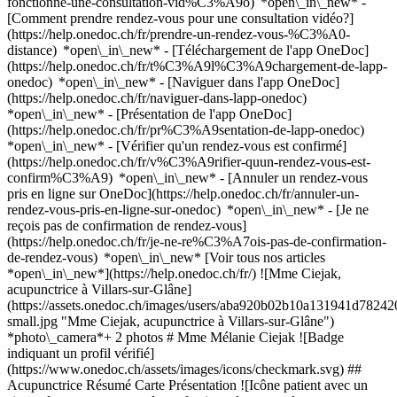
fonctionne-une-consultation-vid%C3%A9o) *open\_in\_new* -
[Comment prendre rendez-vous pour une consultation vidéo?]
(https://help.onedoc.ch/fr/prendre-un-rendez-vous-%C3%A0-
distance) *open\_in\_new*
- [Téléchargement de l'app OneDoc]
(https://help.onedoc.ch/fr/t%C3%A9l%C3%A9chargement-de-lapp-
onedoc) *open\_in\_new* - [Naviguer dans l'app OneDoc]
(https://help.onedoc.ch/fr/naviguer-dans-lapp-onedoc)
*open\_in\_new* - [Présentation de l'app OneDoc]
(https://help.onedoc.ch/fr/pr%C3%A9sentation-de-lapp-onedoc)
*open\_in\_new*
- [Vérifier qu'un rendez-vous est confirmé]
(https://help.onedoc.ch/fr/v%C3%A9rifier-quun-rendez-vous-est-
confirm%C3%A9) *open\_in\_new* - [Annuler un rendez-vous
pris en ligne sur OneDoc](https://help.onedoc.ch/fr/annuler-un-
rendez-vous-pris-en-ligne-sur-onedoc) *open\_in\_new* - [Je ne
reçois pas de confirmation de rendez-vous]
(https://help.onedoc.ch/fr/je-ne-re%C3%A7ois-pas-de-confirmation-
de-rendez-vous) *open\_in\_new* [Voir tous nos articles
*open\_in\_new*](https://help.onedoc.ch/fr/) ![Mme Ciejak,
acupunctrice à Villars-sur-Glâne]
(https://assets.onedoc.ch/images/users/aba920b02b10a131941d78
small.jpg "Mme Ciejak, acupunctrice à Villars-sur-Glâne")
*photo\_camera*+ 2 photos # Mme Mélanie Ciejak ![Badge
indiquant un profil vérifié]
(https://www.onedoc.ch/assets/images/icons/checkmark.svg) ##
Acupunctrice Résumé Carte Présentation ![Icône patient avec un