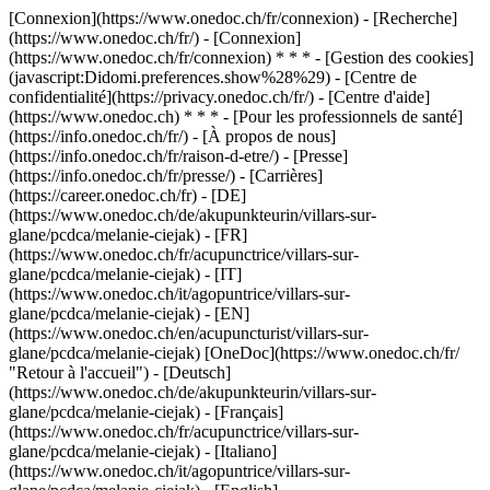
[Connexion](https://www.onedoc.ch/fr/connexion) - [Recherche]
(https://www.onedoc.ch/fr/) - [Connexion]
(https://www.onedoc.ch/fr/connexion) * * * - [Gestion des cookies]
(javascript:Didomi.preferences.show%28%29) - [Centre de
confidentialité](https://privacy.onedoc.ch/fr/) - [Centre d'aide]
(https://www.onedoc.ch) * * * - [Pour les professionnels de santé]
(https://info.onedoc.ch/fr/) - [À propos de nous]
(https://info.onedoc.ch/fr/raison-d-etre/) - [Presse]
(https://info.onedoc.ch/fr/presse/) - [Carrières]
(https://career.onedoc.ch/fr)
- [DE]
(https://www.onedoc.ch/de/akupunkteurin/villars-sur-
glane/pcdca/melanie-ciejak) - [FR]
(https://www.onedoc.ch/fr/acupunctrice/villars-sur-
glane/pcdca/melanie-ciejak) - [IT]
(https://www.onedoc.ch/it/agopuntrice/villars-sur-
glane/pcdca/melanie-ciejak) - [EN]
(https://www.onedoc.ch/en/acupuncturist/villars-sur-
glane/pcdca/melanie-ciejak) [OneDoc](https://www.onedoc.ch/fr/
"Retour à l'accueil") - [Deutsch]
(https://www.onedoc.ch/de/akupunkteurin/villars-sur-
glane/pcdca/melanie-ciejak) - [Français]
(https://www.onedoc.ch/fr/acupunctrice/villars-sur-
glane/pcdca/melanie-ciejak) - [Italiano]
(https://www.onedoc.ch/it/agopuntrice/villars-sur-