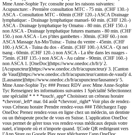
Mme Anne-Sophie Tyc consulte pour les raisons suivantes:
Acupuncture: - Première consultation MTC - 75 min. (CHF 130.-)
ASCA - Consultation MTC - 60min (CHF 120.-) ASCA Drainage
lymphatique: - Drainage lymphatique manuel- 60 min. (CHF 120.-)
ASCA - Drainage lymphatique by Omatsu - 80 min. (CHF 150.-)
non ASCA - Drainage lymphatique futures mamans - 80 min. (CHF
150.-) non ASCA - Les p'tites gambettes - 30min. (CHF 60.-) non
ASCA Massage An-Mo/Tuina: - Tuina du ventre - 45min. (CHF
100.-) ASCA - Tuina du dos - 45min. (CHF 100.-) ASCA - Qi nei
tsang - 60min. (CHF 120.-) non ASCA - La tête dans les nuages -
75min. (CHF 135.-) non ASCA - Au calme - 90min. (CHF 160.-)
non ASCA
1. [OneDoc](https://www.onedoc.ch/fr/)/ 2. [Acupuncteur](https://www.onedoc.ch/fr/acupuncteur)/ 3. [Canton de Vaud](https://www.onedoc.ch/fr/acupuncteur/canton-de-vaud)/ 4. [Lausanne](https://www.onedoc.ch/fr/acupuncteur/lausanne)/ 5. Mme Anne-Sophie Tyc ### Prenez RDV avec Mme Anne-Sophie Tyc Renseignez les informations suivantes 1 Spécialité Sélectionnez une spécialité * * * *touch\_app* Choisissez un créneau horaire *chevron\_left* mar. 04 août *chevron\_right* Voir plus de rendez-vous Créneau horaire Prendre rendez-vous ### Téléchargez l'app OneDoc Prenez rendez-vous en ligne chez un médecin, un dentiste ou un thérapeute proche de vous en Suisse. L'application OneDoc vous permet de gérer tous vos rendez-vous médicaux depuis votre natel, n'importe où et n'importe quand. ![Code QR redirigeant vers l’App Store ou Google Play pour télécharger l’app OneDoc Patients](https://www.onedoc.ch/assets/images/download-app-qr.jpeg) Scannez le QR code pour télécharger l’application [![Téléchargez notre application sur l'App Store!](https://www.onedoc.ch/assets/images/app-store-badge-fr.svg)](https://apps.apple.com/ch/app/onedoc/id1592376413?l=fr)[![Téléchargez notre application sur le Google Play Store!](https://www.onedoc.ch/assets/images/google-play-badge-fr.png)](https://play.google.com/store/apps/details?id=ch.onedoc.patient&hl=fr-CH) *keyboard\_arrow\_right* ## Spécialités associées [Acupuncteur à Lausanne](https://www.onedoc.ch/fr/acupuncteur/lausanne)[Acupuncteur à Nyon](https://www.onedoc.ch/fr/acupuncteur/nyon)[Acupuncteur à Vevey](https://www.onedoc.ch/fr/acupuncteur/vevey)[Acupuncteur à Gland](https://www.onedoc.ch/fr/acupuncteur/gland)[Acupuncteur à Marly](https://www.onedoc.ch/fr/acupuncteur/marly)[Acupuncteur à Chêne-Bourg](https://www.onedoc.ch/fr/acupuncteur/chene-bourg)[Acupuncteur à Préverenges](https://www.onedoc.ch/fr/acupuncteur/preverenges)[Acupuncteur à Thônex](https://www.onedoc.ch/fr/acupuncteur/thonex)[Acupuncteur à Romont FR](https://www.onedoc.ch/fr/acupuncteur/romont?state=FR)[Acupuncteur à Villars-sur-Glâne](https://www.onedoc.ch/fr/acupuncteur/villars-sur-glane)[Acupuncteur à Morges](https://www.onedoc.ch/fr/acupuncteur/morges)[Acupuncteur à Bulle](https://www.onedoc.ch/fr/acupuncteur/bulle)[Acupuncteur à Renens](https://www.onedoc.ch/fr/acupuncteur/renens)[Acupuncteur à Yverdon-les-Bains](https://www.onedoc.ch/fr/acupuncteur/yverdon-les-bains)[Acupuncteur à Châtel-Saint-Denis](https://www.onedoc.ch/fr/acupuncteur/chatel-saint-denis)[Acupuncteur à Pully](https://www.onedoc.ch/fr/acupuncteur/pully)[Acupuncteur à Collonge-Bellerive](https://www.onedoc.ch/fr/acupuncteur/collonge-bellerive)[Acupuncteur à La Tour-de-Peilz](https://www.onedoc.ch/fr/acupuncteur/la-tour-de-peilz)[Acupuncteur à Saint-Aubin](https://www.onedoc.ch/fr/acupuncteur/saint-aubin)[Acupuncteur à Versoix](https://www.onedoc.ch/fr/acupuncteur/versoix)[Acupuncteur à Estavayer](https://www.onedoc.ch/fr/acupuncteur/estavayer) *keyboard\_arrow\_right* ## Recherches fréquentes [Physiothérapeute à Lausanne](https://www.onedoc.ch/fr/physiotherapeute/lausanne)[Psychologue à Lausanne](https://www.onedoc.ch/fr/psychologue/lausanne)[Ostéopathe à Lausanne](https://www.onedoc.ch/fr/osteopathe/lausanne)[Masseur classique à Lausanne](https://www.onedoc.ch/fr/masseur-classique/lausanne)[Médecin généraliste à Lausanne](https://www.onedoc.ch/fr/medecin-generaliste/lausanne)[Thérapeute en drainage lymphatique à Lausanne](https://www.onedoc.ch/fr/therapeute-en-drainage-lymphatique/lausanne)[Réflexologue à Lausanne](https://www.onedoc.ch/fr/reflexologue/lausanne)[Médecin-dentiste à Lausanne](https://www.onedoc.ch/fr/medecin-dentiste/lausanne)[Ophtalmologue à Lausanne](https://www.onedoc.ch/fr/ophtalmologue/lausanne)[Acupuncteur à Lausanne](https://www.onedoc.ch/fr/acupuncteur/lausanne)[Masseur thérapeutique à Lausanne](https://www.onedoc.ch/fr/masseur-therapeutique/lausanne)[Thérapeute en hypnose à Lausanne](https://www.onedoc.ch/fr/therapeute-en-hypnose/lausanne)[Thérapeute en nutrition MCO à Lausanne](https://www.onedoc.ch/fr/therapeute-en-nutrition-mco/lausanne)[Gynécologue obstétricien à Lausanne](https://www.onedoc.ch/fr/gynecologue-obstetricien/lausanne)[Physiothérapeute du sport à Lausanne](https://www.onedoc.ch/fr/physiotherapeute-du-sport/lausanne)[Naturopathe MCO/TEN à Lausanne](https://www.onedoc.ch/fr/naturopathe-mco-ten/lausanne)[Masseur classique à Nyon](https://www.onedoc.ch/fr/masseur-classique/nyon)[Ostéopathe à Vevey](https://www.onedoc.ch/fr/osteopathe/vevey)[Psychothérapeute à Lausanne](https://www.onedoc.ch/fr/psychotherapeute/lausanne)[Hygiéniste dentaire à Lausanne](https://www.onedoc.ch/fr/hygieniste-dentaire/lausanne)[Spécialiste en médecine interne générale à Lausanne](https://www.onedoc.ch/fr/specialiste-en-medecine-interne-generale/lausanne) *keyboard\_arrow\_right* ## Annuaire des professionnels de santé suisses [Liste des praticiens](https://www.onedoc.ch/fr/annuaire) [A](https://www.onedoc.ch/fr/annuaire/A) [B](https://www.onedoc.ch/fr/annuaire/B) [C](https://www.onedoc.ch/fr/annuaire/C) [D](https://www.onedoc.ch/fr/annuaire/D) [E](https://www.onedoc.ch/fr/annuaire/E) [F](https://www.onedoc.ch/fr/annuaire/F) [G](https://www.onedoc.ch/fr/annuaire/G) [H](https://www.onedoc.ch/fr/annuaire/H) [I](https://www.onedoc.ch/fr/annuaire/I) [J](https://www.onedoc.ch/fr/annuaire/J) [K](https://www.onedoc.ch/fr/annuaire/K) [L](https://www.onedoc.ch/fr/annuaire/L) [M](https://www.onedoc.ch/fr/annuaire/M) [N](https://www.onedoc.ch/fr/annuaire/N) [O](https://www.onedoc.ch/fr/annuaire/O) [P](https://www.onedoc.ch/fr/annuaire/P) [Q](https://www.onedoc.ch/fr/annuaire/Q) [R](https://www.onedoc.ch/fr/annuaire/R) [S](https://www.onedoc.ch/fr/annuaire/S) [T](https://www.onedoc.ch/fr/annuaire/T) [U](https://www.onedoc.ch/fr/annuaire/U) [V](https://www.onedoc.ch/fr/annuaire/V) [W](https://www.onedoc.ch/fr/annuaire/W) [X](https://www.onedoc.ch/fr/annuaire/X) [Y](https://www.onedoc.ch/fr/annuaire/Y) [Z](https://www.onedoc.ch/fr/annuaire/Z) ## OneDoc [Pour les professionnels de santé](https://info.onedoc.ch/fr/) [À propos de nous](https://info.onedoc.ch/fr/raison-d-etre/) [Presse](https://info.onedoc.ch/fr/presse/) [Carrières](https://career.onedoc.ch/fr) [Centre de confidentialité](https://privacy.onedoc.ch/fr/) [Gestion des cookies](javascript:Didomi.preferences.show%28%29) [Centre d'aide](https://help.onedoc.ch/fr/) ## Langues [Deutsch](https://www.onedoc.ch/de/akupunkteurin/lausanne/pcwxn/anne-sophie-tyc) [Français](https://www.onedoc.ch/fr/acupunctrice/lausanne/pcwxn/anne-sophie-tyc) [Italiano](https://www.onedoc.ch/it/agopuntrice/losanna/pcwxn/anne-sophie-tyc) [English](https://www.onedoc.ch/en/acupuncturist/lausanne/pcwxn/anne-sophie-tyc) ## Spécialités associées [Acupuncture à Lausanne](https://www.onedoc.ch/fr/acupuncteur/lausanne) [Acupuncture à Nyon](https://www.onedoc.ch/fr/acupuncteur/nyon) [Acupuncture à Vevey](https://www.onedoc.ch/fr/acupuncteur/vevey) [Acupuncture à Gland](https://www.onedoc.ch/fr/acupuncteur/gland) [Acupuncture à Marly](https://www.onedoc.ch/fr/acupuncteur/marly) [Acupuncture à Chêne-Bourg](https://www.onedoc.ch/fr/acupuncteur/chene-bourg) [Acupuncture à Préverenges](https://www.onedoc.ch/fr/acupuncteur/preverenges) [Acupuncture à Thônex](https://www.onedoc.ch/fr/acupuncteur/thonex) [Acupuncture à Romont FR](https://www.onedoc.ch/fr/acupuncteur/romont?state=FR) [Acupuncture à Villars-sur-Glâne](https://www.onedoc.ch/fr/acupuncteur/villars-sur-glane) [Acupuncture à Morges](https://www.onedoc.ch/fr/acupuncteur/morges) [Acupuncture à Bulle](https://www.onedoc.ch/fr/acupuncteur/bulle) [Acupuncture à Renens](https://www.onedoc.ch/fr/acupuncteur/renens) [Acupuncture à Yverdon-les-Bains](https://www.onedoc.ch/fr/acupuncteur/yverdon-les-bains) [Acupuncture à Châtel-Saint-Denis](https://www.onedoc.ch/fr/acupuncteur/chatel-saint-denis) [Acupuncture à Pully](https://www.onedoc.ch/fr/acupuncteur/pully) [Acupuncture à Collonge-Bellerive](https://www.onedoc.ch/fr/acupuncteur/collonge-bellerive) [Acupuncture à La Tour-de-Peilz](https://www.onedoc.ch/fr/acupuncteur/la-tour-de-peilz) [Acupuncture à Saint-Aubin](https://www.onedoc.ch/fr/acupuncteur/saint-aubin) [Acupuncture à Versoix](https://www.onedoc.ch/fr/acupuncteur/versoix) [Acupuncture à Estavayer](https://www.onedoc.ch/fr/acupuncteur/estavayer) ## Recherches fréquentes [Physiothérapeute à Lausanne](https://www.onedoc.ch/fr/physiotherapeute/lausanne) [Psychologue à Lausanne](https://www.onedoc.ch/fr/psychologue/lausanne) [Ostéopathe à Lausanne](https://www.onedoc.ch/fr/osteopathe/lausanne) [Massage classique à Lausanne](https://www.onedoc.ch/fr/masseur-classique/lausanne) [Médecin généraliste à Lausanne](https://www.onedoc.ch/fr/medecin-generaliste/lausanne) [Thérapeute en drainage lymphatique à Lausanne](https://www.onedoc.ch/fr/therapeute-en-drainage-lymphatique/lausanne) [Réflexologue à Lausanne](https://www.onedoc.ch/fr/reflexologue/lausanne) [Médecin-dentiste à Lausanne](https://www.onedoc.ch/fr/medecin-dentiste/lausanne) [Ophtalmologue à Lausanne](https://www.onedoc.ch/fr/ophtalmologue/lausanne) [Acupuncture à Lausanne](https://www.onedoc.ch/fr/acupuncteur/lausanne) [Massage thérapeutique à Lausanne](https://www.onedoc.ch/fr/masseur-therapeutique/lausanne) [Thérapeute en hypnose à Lausanne](https://www.onedoc.ch/fr/therapeute-en-hypnose/lausanne) [Thérapeute en nutrition MCO à Lausanne](https://www.onedoc.ch/fr/therapeute-en-nutrition-mco/lausanne) [Gynécologue obstétricien à Lausanne](https://www.onedoc.ch/fr/gynecologue-obstetricien/lausanne) [Physiothérapeute du sport à Lausanne](https://www.onedoc.ch/fr/physiotherapeute-du-sport/lausanne) [Naturopathe MCO/TEN à Lausanne](https://www.onedoc.ch/fr/naturopathe-mco-ten/lausanne) [Massage classique à Nyon](https://www.onedoc.ch/fr/masseur-classique/nyon) [Ostéopathe à Vevey](https://www.onedoc.ch/fr/osteopa