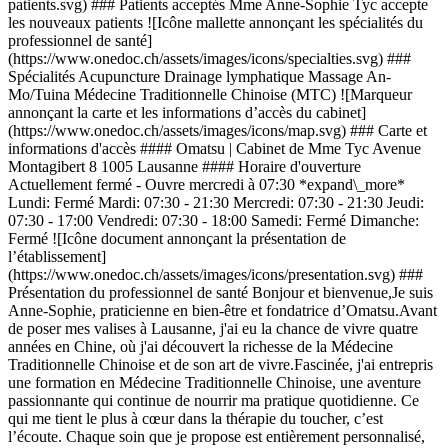
patients.svg) ### Patients acceptés Mme Anne-Sophie Tyc accepte
les nouveaux patients ![Icône mallette annonçant les spécialités du
professionnel de santé]
(https://www.onedoc.ch/assets/images/icons/specialties.svg) ###
Spécialités Acupuncture Drainage lymphatique Massage An-
Mo/Tuina Médecine Traditionnelle Chinoise (MTC) ![Marqueur
annonçant la carte et les informations d’accès du cabinet]
(https://www.onedoc.ch/assets/images/icons/map.svg) ### Carte et
informations d'accès #### Omatsu | Cabinet de Mme Tyc Avenue
Montagibert 8 1005 Lausanne #### Horaire d'ouverture
Actuellement fermé - Ouvre mercredi à 07:30 *expand\_more*
Lundi: Fermé Mardi: 07:30 - 21:30 Mercredi: 07:30 - 21:30 Jeudi:
07:30 - 17:00 Vendredi: 07:30 - 18:00 Samedi: Fermé Dimanche:
Fermé ![Icône document annonçant la présentation de
l’établissement]
(https://www.onedoc.ch/assets/images/icons/presentation.svg) ###
Présentation du professionnel de santé Bonjour et bienvenue, ​Je suis
Anne-Sophie, praticienne en bien-être et fondatrice d’Omatsu. ​ Avant
de poser mes valises à Lausanne, j'ai eu la chance de vivre quatre
années en Chine, où j'ai découvert la richesse de la Médecine
Traditionnelle Chinoise et de son art de vivre. ​Fascinée, j'ai entrepris
une formation en Médecine Traditionnelle Chinoise, une aventure
passionnante qui continue de nourrir ma pratique quotidienne. Ce
qui me tient le plus à cœur dans la thérapie du toucher, c’est
l’écoute. Chaque soin que je propose est entièrement personnalisé,