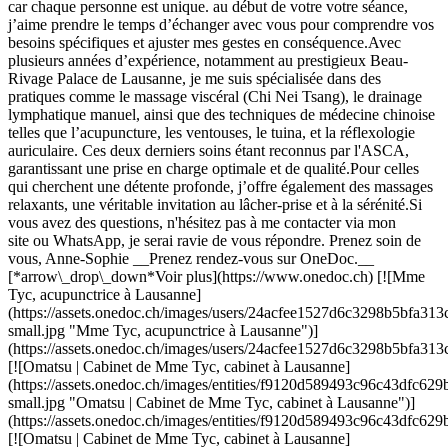
car chaque personne est unique. au début de votre votre séance,
j’aime prendre le temps d’échanger avec vous pour comprendre vos
besoins spécifiques et ajuster mes gestes en conséquence. ​ Avec
plusieurs années d’expérience, notamment au prestigieux Beau-
Rivage Palace de Lausanne, je me suis spécialisée dans des
pratiques comme le massage viscéral (Chi Nei Tsang), le drainage
lymphatique manuel, ainsi que des techniques de médecine chinoise
telles que l’acupuncture, les ventouses, le tuina, et la réflexologie
auriculaire. Ces deux derniers soins étant reconnus par l'ASCA,
garantissant une prise en charge optimale et de qualité. ​ Pour celles
qui cherchent une détente profonde, j’offre également des massages
relaxants, une véritable invitation au lâcher-prise et à la sérénité. ​ Si
vous avez des questions, n'hésitez pas à me contacter via mon
site ou WhatsApp, je serai ravie de vous répondre. Prenez soin de
vous, Anne-Sophie __Prenez rendez-vous sur OneDoc.__
[*arrow\_drop\_down*Voir plus](https://www.onedoc.ch) [![Mme
Tyc, acupunctrice à Lausanne]
(https://assets.onedoc.ch/images/users/24acfee1527d6c3298b5bfa
small.jpg "Mme Tyc, acupunctrice à Lausanne")]
(https://assets.onedoc.ch/images/users/24acfee1527d6c3298b5bfa
[![Omatsu | Cabinet de Mme Tyc, cabinet à Lausanne]
(https://assets.onedoc.ch/images/entities/f9120d589493c96c43dfc
small.jpg "Omatsu | Cabinet de Mme Tyc, cabinet à Lausanne")]
(https://assets.onedoc.ch/images/entities/f9120d589493c96c43dfc
[![Omatsu | Cabinet de Mme Tyc, cabinet à Lausanne]