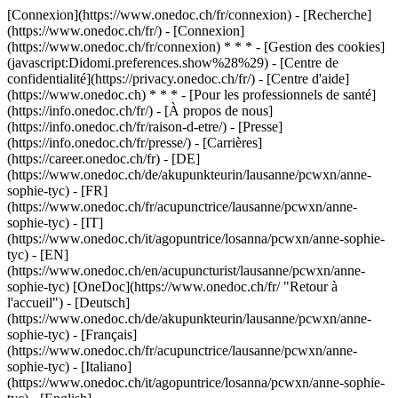
[Connexion](https://www.onedoc.ch/fr/connexion) - [Recherche]
(https://www.onedoc.ch/fr/) - [Connexion]
(https://www.onedoc.ch/fr/connexion) * * * - [Gestion des cookies]
(javascript:Didomi.preferences.show%28%29) - [Centre de
confidentialité](https://privacy.onedoc.ch/fr/) - [Centre d'aide]
(https://www.onedoc.ch) * * * - [Pour les professionnels de santé]
(https://info.onedoc.ch/fr/) - [À propos de nous]
(https://info.onedoc.ch/fr/raison-d-etre/) - [Presse]
(https://info.onedoc.ch/fr/presse/) - [Carrières]
(https://career.onedoc.ch/fr)
- [DE]
(https://www.onedoc.ch/de/akupunkteurin/lausanne/pcwxn/anne-
sophie-tyc) - [FR]
(https://www.onedoc.ch/fr/acupunctrice/lausanne/pcwxn/anne-
sophie-tyc) - [IT]
(https://www.onedoc.ch/it/agopuntrice/losanna/pcwxn/anne-sophie-
tyc) - [EN]
(https://www.onedoc.ch/en/acupuncturist/lausanne/pcwxn/anne-
sophie-tyc) [OneDoc](https://www.onedoc.ch/fr/ "Retour à
l'accueil") - [Deutsch]
(https://www.onedoc.ch/de/akupunkteurin/lausanne/pcwxn/anne-
sophie-tyc) - [Français]
(https://www.onedoc.ch/fr/acupunctrice/lausanne/pcwxn/anne-
sophie-tyc) - [Italiano]
(https://www.onedoc.ch/it/agopuntrice/losanna/pcwxn/anne-sophie-