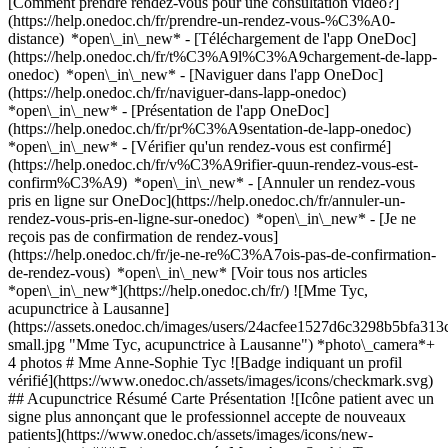
[Comment prendre rendez-vous pour une consultation vidéo?]
(https://help.onedoc.ch/fr/prendre-un-rendez-vous-%C3%A0-
distance) *open\_in\_new*
- [Téléchargement de l'app OneDoc]
(https://help.onedoc.ch/fr/t%C3%A9l%C3%A9chargement-de-lapp-
onedoc) *open\_in\_new* - [Naviguer dans l'app OneDoc]
(https://help.onedoc.ch/fr/naviguer-dans-lapp-onedoc)
*open\_in\_new* - [Présentation de l'app OneDoc]
(https://help.onedoc.ch/fr/pr%C3%A9sentation-de-lapp-onedoc)
*open\_in\_new*
- [Vérifier qu'un rendez-vous est confirmé]
(https://help.onedoc.ch/fr/v%C3%A9rifier-quun-rendez-vous-est-
confirm%C3%A9) *open\_in\_new* - [Annuler un rendez-vous
pris en ligne sur OneDoc](https://help.onedoc.ch/fr/annuler-un-
rendez-vous-pris-en-ligne-sur-onedoc) *open\_in\_new* - [Je ne
reçois pas de confirmation de rendez-vous]
(https://help.onedoc.ch/fr/je-ne-re%C3%A7ois-pas-de-confirmation-
de-rendez-vous) *open\_in\_new* [Voir tous nos articles
*open\_in\_new*](https://help.onedoc.ch/fr/) ![Mme Tyc,
acupunctrice à Lausanne]
(https://assets.onedoc.ch/images/users/24acfee1527d6c3298b5bfa
small.jpg "Mme Tyc, acupunctrice à Lausanne") *photo\_camera*+
4 photos # Mme Anne-Sophie Tyc ![Badge indiquant un profil
vérifié](https://www.onedoc.ch/assets/images/icons/checkmark.svg)
## Acupunctrice Résumé Carte Présentation ![Icône patient avec un
signe plus annonçant que le professionnel accepte de nouveaux
patients](https://www.onedoc.ch/assets/images/icons/new-