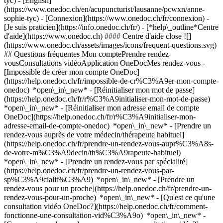
tyc) - [English]
(https://www.onedoc.ch/en/acupuncturist/lausanne/pcwxn/anne-
sophie-tyc)
- [Connexion](https://www.onedoc.ch/fr/connexion) -
[Je suis praticien](https://info.onedoc.ch/fr/)
- [*help\_outline*Centre
d'aide](https://www.onedoc.ch) #### Centre d'aide close ![]
(https://www.onedoc.ch/assets/images/icons/frequent-questions.svg)
## Questions fréquentes Mon comptePrendre rendez-
vousConsultations vidéoApplication OneDocMes rendez-vous -
[Impossible de créer mon compte OneDoc]
(https://help.onedoc.ch/fr/impossible-de-cr%C3%A9er-mon-compte-
onedoc) *open\_in\_new* - [Réinitialiser mon mot de passe]
(https://help.onedoc.ch/fr/r%C3%A9initialiser-mon-mot-de-passe)
*open\_in\_new* - [Réinitialiser mon adresse email de compte
OneDoc](https://help.onedoc.ch/fr/r%C3%A9initialiser-mon-
adresse-email-de-compte-onedoc) *open\_in\_new*
- [Prendre un
rendez-vous auprès de votre médecin/thérapeute habituel]
(https://help.onedoc.ch/fr/prendre-un-rendez-vous-aupr%C3%A8s-
de-votre-m%C3%A9decin/th%C3%A9rapeute-habituel)
*open\_in\_new* - [Prendre un rendez-vous par spécialité]
(https://help.onedoc.ch/fr/prendre-un-rendez-vous-par-
sp%C3%A9cialit%C3%A9) *open\_in\_new* - [Prendre un
rendez-vous pour un proche](https://help.onedoc.ch/fr/prendre-un-
rendez-vous-pour-un-proche) *open\_in\_new*
- [Qu'est ce qu'une
consultation vidéo OneDoc?](https://help.onedoc.ch/fr/comment-
fonctionne-une-consultation-vid%C3%A9o) *open\_in\_new* -