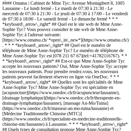
#### Omatsu | Cabinet de Mme Tyc: Avenue Montagibert 8, 1005
Lausanne - Le lundi fermé - Le mardi de 07:30 à 21:30 - Le
mercredi de 07:30 à 21:30 - Le jeudi de 07:30 à 17:00 - Le vendredi
de 07:30 à 18:00 - Le samedi fermé - Le dimanche fermé * * *
*keyboard\_arrow\_right* ## Quel est le site web de Mme Anne-
Sophie Tyc? Vous pouvez consulter le site web de Mme Anne-
Sophie Tyc à l'adresse suivante:
[https://www.omatsu.ch/ *open\_in\_new*](https://www.omatsu.ch/)
. * * * *keyboard\_arrow\_right* ## Quel est le numéro de
téléphone de Mme Anne-Sophie Tyc? Le numéro de téléphone de
Mme Anne-Sophie Tyc est [078 211 67 67](tel:+41782116767). * *
* *keyboard\_arrow\_right* ## Est-ce que Mme Anne-Sophie Tyc
accepte les nouveaux patients? Oui, Mme Anne-Sophie Tyc accepte
les nouveaux patients. Pour prendre rendez-vous, les nouveaux
patients peuvent facilement réserver en ligne via OneDoc. * * *
*keyboard\_arrow\_right* ## Quelles sont les spécialités de Mme
Anne-Sophie Tyc? Mme Anne-Sophie Tyc est spécialiste en
[acupuncture](https://www.onedoc.ch/fr/acupuncteur/lausanne),
[drainage lymphatique](https://www.onedoc.ch/fr/therapeute-en-
drainage-lymphatique/lausanne), [massage An-Mo/Tuina]
(https://www.onedoc.ch/fr/masseur-an-mo-tuina/lausanne) et
[Médecine Traditionnelle Chinoise (MTC)]
(https://www.onedoc.ch/fr/specialiste-en-medecine-traditionnelle-
chinoise-mtc/lausanne) à Lausanne. * * * *keyboard\_arrow\_right*
## Quels types de consultation propose Mme Anne-Sophie Tyc?