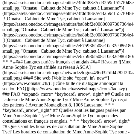
(https://assets.onedoc.ch/images/entities/3fddf88e7ed3259c1557f
small.jpg "Omatsu | Cabinet de Mme Tyc, cabinet à Lausanne")]
(https://assets.onedoc.ch/images/entities/3fddf88e7ed3259c1557f0
[![Omatsu | Cabinet de Mme Tyc, cabinet à Lausanne]
(https://assets.onedoc.ch/images/entities/ba8bbf2e008060973073
small.jpg "Omatsu | Cabinet de Mme Tyc, cabinet à Lausanne")]
(https://assets.onedoc.ch/images/entities/ba8bbf2e008060973073
[![Omatsu | Cabinet de Mme Tyc, cabinet à Lausanne]
(https://assets.onedoc.ch/images/entities/e675936fa08c10a32c98
small.jpg "Omatsu | Cabinet de Mme Tyc, cabinet à Lausanne")]
(https://assets.onedoc.ch/images/entities/e675936fa08c10a32c98
* * * #### Langues parlées français et anglais #### Réseaux ![Mme
Anne-Sophie Tyc est affiliée au réseau ASCA]
(https://assets.onedoc.ch/images/networks/logos/496d325fd4282f
small.png) #### Site web [Voir le site *open\_in\_new*]
(https://www.omatsu.ch/) ![Icône bulle de dialogue annonçant la
section FAQ](https://www.onedoc.ch/assets/images/icons/faq.svg)
### FAQ *expand\_more* *keyboard\_arrow\_right* ## Quelle est
l'adresse de Mme Anne-Sophie Tyc? Mme Anne-Sophie Tyc reçoit
des patients à Avenue Montagibert 8, 1005 Lausanne. * * *
*keyboard\_arrow\_right* ## Quelles sont les langues parlées par
Mme Anne-Sophie Tyc? Mme Anne-Sophie Tyc propose des
consultations en français et anglais. * * * *keyboard\_arrow\_right*
## Quels sont les horaires de consultation de Mme Anne-Sophie
Tyc? Les horaires de consultation de Mme Anne-Sophie Tyc sont: -