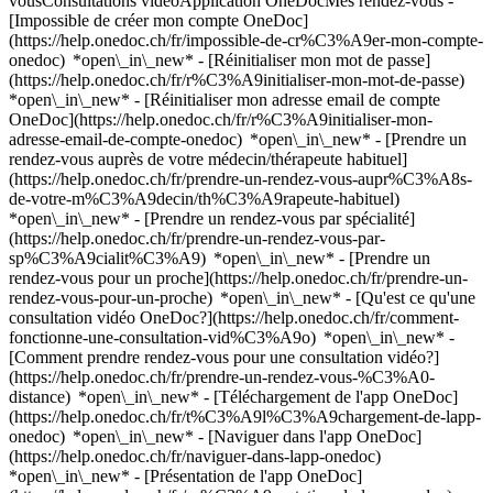
vousConsultations vidéoApplication OneDocMes rendez-vous -
[Impossible de créer mon compte OneDoc]
(https://help.onedoc.ch/fr/impossible-de-cr%C3%A9er-mon-compte-
onedoc) *open\_in\_new* - [Réinitialiser mon mot de passe]
(https://help.onedoc.ch/fr/r%C3%A9initialiser-mon-mot-de-passe)
*open\_in\_new* - [Réinitialiser mon adresse email de compte
OneDoc](https://help.onedoc.ch/fr/r%C3%A9initialiser-mon-
adresse-email-de-compte-onedoc) *open\_in\_new*
- [Prendre un
rendez-vous auprès de votre médecin/thérapeute habituel]
(https://help.onedoc.ch/fr/prendre-un-rendez-vous-aupr%C3%A8s-
de-votre-m%C3%A9decin/th%C3%A9rapeute-habituel)
*open\_in\_new* - [Prendre un rendez-vous par spécialité]
(https://help.onedoc.ch/fr/prendre-un-rendez-vous-par-
sp%C3%A9cialit%C3%A9) *open\_in\_new* - [Prendre un
rendez-vous pour un proche](https://help.onedoc.ch/fr/prendre-un-
rendez-vous-pour-un-proche) *open\_in\_new*
- [Qu'est ce qu'une
consultation vidéo OneDoc?](https://help.onedoc.ch/fr/comment-
fonctionne-une-consultation-vid%C3%A9o) *open\_in\_new* -
[Comment prendre rendez-vous pour une consultation vidéo?]
(https://help.onedoc.ch/fr/prendre-un-rendez-vous-%C3%A0-
distance) *open\_in\_new*
- [Téléchargement de l'app OneDoc]
(https://help.onedoc.ch/fr/t%C3%A9l%C3%A9chargement-de-lapp-
onedoc) *open\_in\_new* - [Naviguer dans l'app OneDoc]
(https://help.onedoc.ch/fr/naviguer-dans-lapp-onedoc)
*open\_in\_new* - [Présentation de l'app OneDoc]