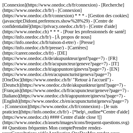
[Connexion](https://www.onedoc.ch/fr/connexion) - [Recherche]
(https://www.onedoc.ch/fr/) - [Connexion]
(https://www.onedoc.ch/fr/connexion) * * * - [Gestion des cookies]
(javascript:Didomi.preferences.show%28%29) - [Centre de
confidentialité](https://privacy.onedoc.ch/fr/) - [Centre d'aide]
(https://www.onedoc.ch) * * * - [Pour les professionnels de santé]
(https://info.onedoc.ch/fr/) - [À propos de nous]
(https://info.onedoc.ch/fr/raison-d-etre/) - [Presse]
(https://info.onedoc.ch/fr/presse/) - [Carrières]
(https://career.onedoc.ch/fr)
- [DE]
(https://www.onedoc.ch/de/akupunkteur/genf?page=7) - [FR]
(https://www.onedoc.ch/fr/acupuncteur/geneve?page=7) - [IT]
(https://www.onedoc.ch/it/agopuntore/ginevra?page=7) - [EN]
(https://www.onedoc.ch/en/acupuncturist/geneva?page=7)
[OneDoc](https://www.onedoc.ch/fr/ "Retour à l'accueil") -
[Deutsch](https://www.onedoc.ch/de/akupunkteur/genf?page=7) -
[Français](https://www.onedoc.ch/fr/acupuncteur/geneve?page=7) -
[Italiano](https://www.onedoc.ch/it/agopuntore/ginevra?page=7) -
[English](https://www.onedoc.ch/en/acupuncturist/geneva?page=7)
- [Connexion](https://www.onedoc.ch/fr/connexion) - [Je suis
praticien](https://info.onedoc.ch/fr/)
- [*help\_outline*Centre d'aide]
(https://www.onedoc.ch) #### Centre d'aide close ![]
(https://www.onedoc.ch/assets/images/icons/frequent-questions.svg)
## Questions fréquentes Mon comptePrendre rendez-