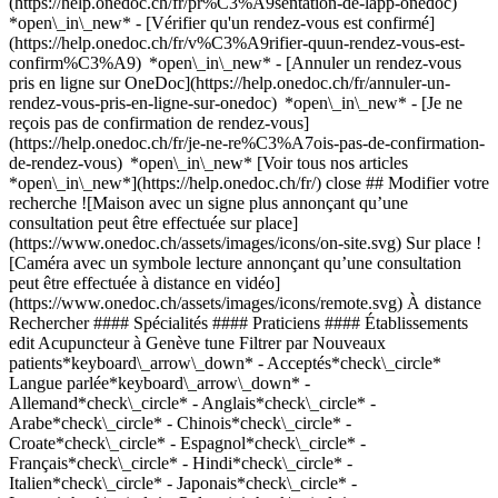
(https://help.onedoc.ch/fr/pr%C3%A9sentation-de-lapp-onedoc)
*open\_in\_new*
- [Vérifier qu'un rendez-vous est confirmé](https://help.onedoc.ch/fr/v%C3%A9rifier-quun-rendez-vous-est-confirm%C3%A9) *open\_in\_new* - [Annuler un rendez-vous pris en ligne sur OneDoc](https://help.onedoc.ch/fr/annuler-un-rendez-vous-pris-en-ligne-sur-onedoc) *open\_in\_new* - [Je ne reçois pas de confirmation de rendez-vous](https://help.onedoc.ch/fr/je-ne-re%C3%A7ois-pas-de-confirmation-de-rendez-vous) *open\_in\_new* [Voir tous nos articles *open\_in\_new*](https://help.onedoc.ch/fr/) close ## Modifier votre recherche ![Maison avec un signe plus annonçant qu’une consultation peut être effectuée sur place](https://www.onedoc.ch/assets/images/icons/on-site.svg) Sur place ![Caméra avec un symbole lecture annonçant qu’une consultation peut être effectuée à distance en vidéo](https://www.onedoc.ch/assets/images/icons/remote.svg) À distance Rechercher #### Spécialités #### Praticiens #### Établissements edit Acupuncteur à Genève tune Filtrer par Nouveaux patients*keyboard\_arrow\_down* - Acceptés*check\_circle* Langue parlée*keyboard\_arrow\_down* - Allemand*check\_circle* - Anglais*check\_circle* - Arabe*check\_circle* - Chinois*check\_circle* - Croate*check\_circle* - Espagnol*check\_circle* - Français*check\_circle* - Hindi*check\_circle* - Italien*check\_circle* - Japonais*check\_circle* - Letton*check\_circle* - Polonais*check\_circle* - Portugais*check\_circle* - Roumain*check\_circle* - Russe*check\_circle* - Serbe*check\_circle* - Slovaque*check\_circle* - Tchèque*check\_circle* - Turc*check\_circle* - Vietnamien*check\_circle* Sexe*keyboard\_arrow\_down* - Femme*check\_circle* - Homme*check\_circle* Réseau*keyboard\_arrow\_down* - ASCA*check\_circle* - RME*check\_circle* - REMED*check\_circle* - NVS*check\_circle* - Medbase*check\_circle* - APTN*check\_circle* - Magellan*check\_circle* - Réseau Delta*check\_circle* Disponibilité*keyboard\_arrow\_down* - Disponible aujourdhui*check\_circle* - Dans les 3 prochains jours*check\_circle* - Dans les 7 prochains jours*check\_circle* - Dans les 14 prochains jours*check\_circle* # Acupuncture dans les environs de Genève: prenez rendez-vous en ligne aujourd'hui [![M. Chunli Fan, acupuncteur à Meyrin](https://assets.onedoc.ch/images/users/cf6279b1e98787b6512078cea78f8fcf88008345bebde503b70b9f199b593f47-small.png "M. Chunli Fan, acupuncteur à Meyrin")](https://www.onedoc.ch/fr/acupuncteur/meyrin/pxph/chunli-fan) ### [M. Chunli Fan](https://www.onedoc.ch/fr/acupuncteur/meyrin/pxph/chunli-fan) ![Badge indiquant un profil vérifié](https://www.onedoc.ch/assets/images/icons/checkmark.svg) [Acupuncteur](https://www.onedoc.ch/fr/acupuncteur/meyrin) [Dr Dong Clinique](https://www.onedoc.ch/fr/cabinet-paramedical/meyrin/epzv/dr-dong-clinique) Avenue de Feuillasse 24 1217 Meyrin ![M. Chunli Fan est affilié au réseau ASCA](https://assets.onedoc.ch/images/networks/logos/496d325fd4282f2f0a46197dd629fd16fcd2d324839e441a2a65aaa74df08a15-small.png)![M. Chunli Fan est affilié au réseau RME](https://assets.onedoc.ch/images/networks/logos/a202aabd14cdddb5ff03205af2481fb805645ff903773c55a6c572d22f23762e-small.png) ![Icône patient avec un signe plus annonçant que le professionnel accepte de nouveaux patients](https://www.onedoc.ch/assets/images/icons/new-patients.svg)Accepte les nouveaux patients [Réserver un RDV](https://www.onedoc.ch/fr/acupuncteur/meyrin/pxph/chunli-fan) *chevron\_left* dim. 02 août *chevron\_right* Voir plus de rendez-vous *error\_outline* Une erreur s'est produite lors du chargement des disponibilités [Réessayer](https://www.onedoc.ch) [![Mme Virginie Grima, acupunctrice à Chêne-Bourg](https://assets.onedoc.ch/images/users/87133d0eb9f44ca44b011ba96ec245a690bcbff7fa3c988cce606d0740047a47-small.jpg "Mme Virginie Grima, acupunctrice à Chêne-Bourg")](https://www.onedoc.ch/fr/acupunctrice/chene-bourg/pcwkp/virginie-grima) ### [Mme Virginie Grima](https://www.onedoc.ch/fr/acupunctrice/chene-bourg/pcwkp/virginie-grima) ![Badge indiquant un profil vérifié](https://www.onedoc.ch/assets/images/icons/checkmark.svg) [Acupunctrice](https://www.onedoc.ch/fr/acupuncteur/chene-bourg) Cabinet Medecine Chinoise/Reflexologie de Mme Virginie Grima Rue du Gothard 1 1225 Chêne-Bourg ![Mme Virginie Grima est affiliée au réseau ASCA](https://assets.onedoc.ch/images/networks/logos/496d325fd4282f2f0a46197dd629fd16fcd2d324839e441a2a65aaa74df08a15-small.png) ![Icône patient avec un signe plus annonçant que le professionnel accepte de nouveaux patients](https://www.onedoc.ch/assets/images/icons/new-patients.svg)Accepte les nouveaux patients [Réserver un RDV](https://www.onedoc.ch/fr/acupunctrice/chene-bourg/pcwkp/virginie-grima) *chevron\_left* dim. 02 août *chevron\_right* Voir plus de rendez-vous *error\_outline* Une erreur s'est produite lors du chargement des disponibilités [Réessayer](https://www.onedoc.ch) [![M. Benjamin Besnard, acupuncteur à Plan-les-Ouates](https://assets.onedoc.ch/images/users/7266ae48f67c03474d62bfa10bf667fa7d330fdb3fbea983ca04c6fe2ae5e895-small.jpg "M. Benjamin Besnard, acupuncteur à Plan-les-Ouates")](https://www.onedoc.ch/fr/acupuncteur/plan-les-ouates/pc3bd/benjamin-besnard) ### [M. Benjamin Besnard](https://www.onedoc.ch/fr/acupuncteur/plan-les-ouates/pc3bd/benjamin-besnard) ![Badge indiquant un profil vérifié](https://www.onedoc.ch/assets/images/icons/checkmark.svg) [Acupuncteur](https://www.onedoc.ch/fr/acupuncteur/plan-les-ouates) Plan-les-Ouates - Route de Saint-Julien 176 Route de Saint-Julien 176 1228 Plan-les-Ouates ![M. Benjamin Besnard est affilié au réseau ASCA](https://assets.onedoc.ch/images/networks/logos/496d325fd4282f2f0a46197dd629fd16fcd2d324839e441a2a65aaa74df08a15-small.png)![M. Benjamin Besnard est affilié au réseau RME](https://assets.onedoc.ch/images/networks/logos/a202aabd14cdddb5ff03205af2481fb805645ff903773c55a6c572d22f23762e-small.png) ![Icône patient avec un signe plus annonçant que le professionnel accepte de nouveaux patients](https://www.onedoc.ch/assets/images/icons/new-patients.svg)Accepte les nouveaux patients [Réserver un RDV](https://www.onedoc.ch/fr/acupuncteur/plan-les-ouates/pc3bd/benjamin-besnard) *chevron\_left* dim. 02 août *chevron\_right* Voir plus de rendez-vous *error\_outline* Une erreur s'est produite lors du chargement des disponibilités [Réessayer](https://www.onedoc.ch) [![Mme Isabelle Briers, acupunctrice à Plan-les-Ouates](https://assets.onedoc.ch/images/users/57ed7189ed6563834b50beb48be6ada55699451232f6c0a2f7a19794e23b437f-small.jpg "Mme Isabelle Briers, acupunctrice à Plan-les-Ouates")](https://www.onedoc.ch/fr/acupunctrice/plan-les-ouates/pcfm2/isabelle-briers) ### [Mme Isabelle Briers](https://www.onedoc.ch/fr/acupunctrice/plan-les-ouates/pcfm2/isabelle-briers) ![Badge indiquant un profil vérifié](https://www.onedoc.ch/assets/images/icons/checkmark.svg) [Acupunctrice](https://www.onedoc.ch/fr/acupuncteur/plan-les-ouates) Centre à Corps Route de Saint-Julien 176 1228 Plan-les-Ouates ![Mme Isabelle Briers est affiliée au réseau ASCA](https://assets.onedoc.ch/images/networks/logos/496d325fd4282f2f0a46197dd629fd16fcd2d324839e441a2a65aaa74df08a15-small.png)![Mme Isabelle Briers est affiliée au réseau RME](https://assets.onedoc.ch/images/networks/logos/a202aabd14cdddb5ff03205af2481fb805645ff903773c55a6c572d22f23762e-small.png) ![Icône patient avec un signe plus annonçant que le professionnel accepte de nouveaux patients](https://www.onedoc.ch/assets/images/icons/new-patients.svg)Accepte les nouveaux patients [Réserver un RDV](https://www.onedoc.ch/fr/acupunctrice/plan-les-ouates/pcfm2/isabelle-briers) [![Mme Margaux de Caro, acupunctrice à Vandœuvres](https://assets.onedoc.ch/images/users/41c0b56155071db0a8f600d256a92061bd9a347e3a4bfc3fcc6e1cc8db5fe55f-small.jpg "Mme Margaux de Caro, acupunctrice à Vandœuvres")](https://www.onedoc.ch/fr/acupunctrice/vand%C5%93uvres/pkyl/margaux-de-caro) ### [Mme Margaux de Caro](https://www.onedoc.ch/fr/acupunctrice/vand%C5%93uvres/pkyl/margaux-de-caro) ![Badge indiquant un profil vérifié](https://www.onedoc.ch/assets/images/icons/checkmark.svg) [Acupunctrice](https://www.onedoc.ch/fr/acupuncteur/vand%C5%93uvres) Acupuncture & Natural Therapy Centre Vandoeuvres Chemin du Paradis 7 1253 Vandœuvres ![Mme Margaux de Caro est affiliée au réseau ASCA](https://assets.onedoc.ch/images/networks/logos/496d325fd4282f2f0a46197dd629fd16fcd2d324839e441a2a65aaa74df08a15-small.png)![Mme Margaux de Caro est affiliée au réseau RME](https://assets.onedoc.ch/images/networks/logos/a202aabd14cdddb5ff03205af2481fb805645ff903773c55a6c572d22f23762e-small.png) ![Icône patient avec un signe plus annonçant que le professionnel accepte de nouveaux patients](https://www.onedoc.ch/assets/images/icons/new-patients.svg)Accepte les nouveaux patients [Réserver un RDV](https://www.onedoc.ch/fr/acupunctrice/vand%C5%93uvres/pkyl/margaux-de-caro) [![M. Thomas Lachat, acupuncteur à Bernex](https://assets.onedoc.ch/images/users/88d40288a59cbfb1ad1f6d4e97a2ceac48f6409b8d58107ef90a490defceaa5f-small.jpg "M. Thomas Lachat, acupuncteur à Bernex")](https://www.onedoc.ch/fr/acupuncteur/bernex/pcmu4/thomas-lachat) ### [M. Thomas Lachat](https://www.onedoc.ch/fr/acupuncteur/bernex/pcmu4/thomas-lachat) ![Badge indiquant un profil vérifié](https://www.onedoc.ch/assets/images/icons/checkmark.svg) [Acupuncteur](https://www.onedoc.ch/fr/acupuncteur/bernex) Thomas Lachat Bernex en Combes 25 1233 Bernex ![M. Thomas Lachat est affilié au réseau ASCA](https://assets.onedoc.ch/images/networks/logos/496d325fd4282f2f0a46197dd629fd16fcd2d324839e441a2a65aaa74df08a15-small.png)![M. Thomas Lachat est affilié au réseau RME](https://assets.onedoc.ch/images/networks/logos/a202aabd14cdddb5ff03205af2481fb805645ff903773c55a6c572d22f23762e-small.png) ![Icône patient avec un signe plus annonçant que le professionnel accepte de nouveaux patients](https://www.onedoc.ch/assets/images/icons/new-patients.svg)Accepte les nouveaux patie