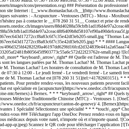
:30 - 18:00 Mardi: 07:30 - 18:00 Mercredi: 07:30 - 12:00 Jeudi: Fer
ssets/images/icons/presentation.svg) ### Présentation du professionnel 
r mon site Internet : [__www.thomaslachat.ch__](http://www.thomaslach
ues suivantes : - Acupuncture - Ventouses (MTC) - Moxa - Moxibustion
, n'hésitez pas à contacter le __078 260 31 51__ Contact et prise de 
s://assets.onedoc.ch/images/users/88d40288a59cbfb1ad1f6d4e97a2ceac
d40288a59cbfb1ad1f6d4e97a2ceac48f6409b8d58107ef90a490defceaa5f.jp
ebd67eec643d17272ccf8a83c6f7c35e42df3eb205-small.jpg "Thomas Lach
bd67eec643d17272ccf8a83c6f7c35e42df3eb205.jpg) * * * #### Langues 
/logos/496d325fd4282f2f0a46197dd629fd16fcd2d324839e441a2a65aaa74d
ff03205af2481fb805645ff903773c55a6c572d22f23762e-small.png) ![Icôn
nd\_more* *keyboard\_arrow\_right* ## Quelle est l'adresse de M. Tho
ont les langues parlées par M. Thomas Lachat? M. Thomas Lachat propo
on de M. Thomas Lachat? Les horaires de consultation de M. Thomas L
i de 07:30 à 12:00 - Le jeudi fermé - Le vendredi fermé - Le samedi f
ne de M. Thomas Lachat est [078 260 31 51](tel:+41782603151). * * 
atients. Pour prendre rendez-vous, les nouveaux patients peuvent faci
at est spécialiste en [acupuncture](https://www.onedoc.ch/fr/acupunc
hinoise-mtc/bernex) à Bernex. * * * *keyboard\_arrow\_right* ## Quel
entouses Médecine Traditionnelle Chinoise (MTC): - Ventouses
1. [OneDoc](https://www.onedoc.ch/fr/)/ 2. [Acupuncteur](https://www.onedoc.ch/fr/acupuncteur)/ 3. [Canton de Genève](https://www.onedoc.ch/fr/acupuncteur/canton-de-geneve)/ 4. [Bernex](https://www.onedoc.ch/fr/acupuncteur/bernex)/ 5. M. Thomas Lachat ### Prenez RDV avec M. Thomas Lachat Renseignez les informations suivantes 1 Spécialité Sélectionnez une spécialité * * * *touch\_app* Choisissez un créneau horaire *chevron\_left* mer. 05 août *chevron\_right* Voir plus de rendez-vous Créneau horaire Prendre rendez-vous ### Téléchargez l'app OneDoc Prenez rendez-vous en ligne chez un médecin, un dentiste ou un thérapeute proche de vous en Suisse. L'application OneDoc vous permet de gérer tous vos rendez-vous médicaux depuis votre natel, n'importe où et n'importe quand. ![Code QR redirigeant vers l’App Store ou Google Play pour télécharger l’app OneDoc Patients](https://www.onedoc.ch/assets/images/download-app-qr.jpeg) Scannez le QR code pour télécharger l’application [![Téléchargez notre application sur l'App Store!](https://www.onedoc.ch/assets/images/app-store-badge-fr.svg)](https://apps.apple.com/ch/app/onedoc/id1592376413?l=fr)[![Téléchargez notre application sur le Google Play Store!](https://www.onedoc.ch/assets/images/google-play-badge-fr.png)](https://play.google.com/store/apps/details?id=ch.onedoc.patient&hl=fr-CH) *keyboard\_arrow\_right* ## Spécialités associées [Acupuncteur à Genève](https://www.onedoc.ch/fr/acupuncteur/geneve)[Acupuncteur à Carouge](https://www.onedoc.ch/fr/acupuncteur/c