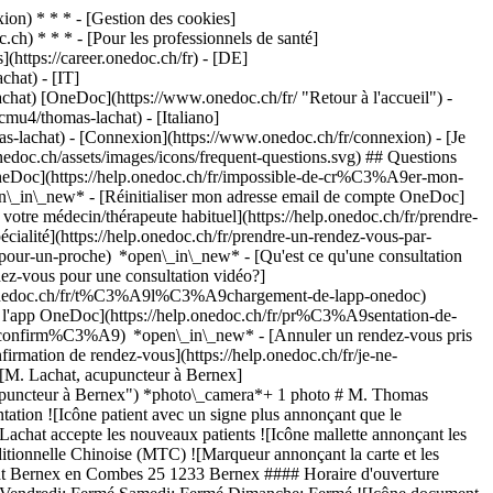
on) * * * - [Gestion des cookies]
ch) * * * - [Pour les professionnels de santé]
s](https://career.onedoc.ch/fr)
- [DE]
hat) - [IT]
hat) [OneDoc](https://www.onedoc.ch/fr/ "Retour à l'accueil") -
mu4/thomas-lachat) - [Italiano]
as-lachat)
- [Connexion](https://www.onedoc.ch/fr/connexion) - [Je
nedoc.ch/assets/images/icons/frequent-questions.svg) ## Questions
neDoc](https://help.onedoc.ch/fr/impossible-de-cr%C3%A9er-mon-
n\_in\_new* - [Réinitialiser mon adresse email de compte OneDoc]
votre médecin/thérapeute habituel](https://help.onedoc.ch/fr/prendre-
té](https://help.onedoc.ch/fr/prendre-un-rendez-vous-par-
-pour-un-proche) *open\_in\_new*
- [Qu'est ce qu'une consultation
z-vous pour une consultation vidéo?]
lp.onedoc.ch/fr/t%C3%A9l%C3%A9chargement-de-lapp-onedoc)
e l'app OneDoc](https://help.onedoc.ch/fr/pr%C3%A9sentation-de-
st-confirm%C3%A9) *open\_in\_new* - [Annuler un rendez-vous pris
irmation de rendez-vous](https://help.onedoc.ch/fr/je-ne-
![M. Lachat, acupuncteur à Bernex]
upuncteur à Bernex") *photo\_camera*+ 1 photo # M. Thomas
ation ![Icône patient avec un signe plus annonçant que le
achat accepte les nouveaux patients ![Icône mallette annonçant les
ditionnelle Chinoise (MTC) ![Marqueur annonçant la carte et les
hat Bernex en Combes 25 1233 Bernex #### Horaire d'ouverture