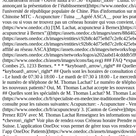
Actuellement fermé - Ouvre lundi à 07:30 *expand\_more* Lundi: 07
annonçant la présentation de l’établissement](https://www.onedoc.ch/a
l'université de république populaire de Chine. Plus d'information su
Chinoise MTC - Acupuncture / Tuina __Agréé ASCA__ pour les pratiq
vous ou si vous ne trouvez pas un créneau horaire qui vous convient
(https://www.onedoc.ch) [![M. Lachat, acupuncteur à Bernex](http
acupuncteur à Bernex")](https://assets.onedoc.ch/images/users/88
(https://assets.onedoc.ch/images/entities/c92b8c4d75e8d7c2e8c425
(https://assets.onedoc.ch/images/entities/c92b8c4d75e8d7c2e8c425e
affilié au réseau ASCA](https://assets.onedoc.ch/images/networks
(https://assets.onedoc.ch/images/networks/logos/a202aabd14cdddb5
(https://www.onedoc.ch/assets/images/icons/faq.svg) ### FAQ *expa
Combes 25, 1233 Bernex. * * * *keyboard\_arrow\_right* ## Quelles s
*keyboard\_arrow\_right* ## Quels sont les horaires de consultati
- Le lundi de 07:30 à 18:00 - Le mardi de 07:30 à 18:00 - Le mercred
le numéro de téléphone de M. Thomas Lachat? Le numéro de télépho
les nouveaux patients? Oui, M. Thomas Lachat accepte les nouveaux p
## Quelles sont les spécialités de M. Thomas Lachat? M. Thomas Lach
(https://www.onedoc.ch/fr/specialiste-en-medecine-traditionnelle-c
consulte pour les raisons suivantes: Acupuncture: - Acupuncture - V