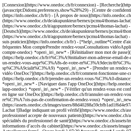
[Connexion](https://www.onedoc.ch/fr/connexion) - [Recherche](https
(javascript:Didomi.preferences.show%28%29) - [Centre de confidentiali
(https://info.onedoc.ch/fr/) - [À propos de nous](https://info.onedoc.ch/
(https://www.onedoc.ch/de/akupunkteur/bernex/pcmu4/thomas-lachat) 
(https://www.onedoc.ch/it/agopuntore/bernex/pcmu4/thomas-lachat) -
[Deutsch](https://www.onedoc.ch/de/akupunkteur/bernex/pcmu4/thomas
(https://www.onedoc.ch/it/agopuntore/bernex/pcmu4/thomas-lachat) -
suis praticien](https://info.onedoc.ch/fr/)
- [*help\_outline*Centre d'a
fréquentes Mon comptePrendre rendez-vousConsultations vidéoAppl
compte-onedoc) *open\_in\_new* - [Réinitialiser mon mot de passe](
(https://help.onedoc.ch/fr/r%C3%A9initialiser-mon-adresse-email-
un-rendez-vous-aupr%C3%A8s-de-votre-m%C3%A9decin/th%C3%A9rapeut
sp%C3%A9cialit%C3%A9) *open\_in\_new* - [Prendre un rendez-vous
vidéo OneDoc?](https://help.onedoc.ch/fr/comment-fonctionne-une-
(https://help.onedoc.ch/fr/prendre-un-rendez-vous-%C3%A0-distan
*open\_in\_new* - [Naviguer dans l'app OneDoc](https://help.onedoc
lapp-onedoc) *open\_in\_new*
- [Vérifier qu'un rendez-vous est c
en ligne sur OneDoc](https://help.onedoc.ch/fr/annuler-un-rendez-vous
re%C3%A7ois-pas-de-confirmation-de-rendez-vous) *open\_in\_new* [V
(https://assets.onedoc.ch/images/users/88d40288a59cbfb1ad1f6d4e
Lachat ![Badge indiquant un profil vérifié](https://www.onedoc.ch/a
professionnel accepte de nouveaux patients](https://www.onedoc.ch/as
spécialités du professionnel de santé](https://www.onedoc.ch/assets/
informations d’accès du cabinet](https://www.onedoc.ch/assets/ima