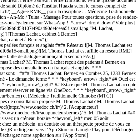
mé Vendredi: Fermé Samedi: Fermé Dimanche: Fermé ![Icône document
de santé Diplômé de l'Institut Huaxia selon le cursus complet de
at.ch/) __Agrée RME__ pour la discipline : - Médecine Traditionnelle
 - An-Mo / Tuina - Massage Pour toutes questions, prise de rendez-
rendez-vous également sur WhatsApp ! [*arrow\_drop\_down*Voir plus]
48f6409b8d58107ef90a490defceaa5f-small.jpg "M. Lachat,
g)[![Thomas Lachat, cabinet à Bernex]
at, cabinet à Bernex")]
parlées français et anglais #### Réseaux ![M. Thomas Lachat est
f08a15-small.png)![M. Thomas Lachat est affilié au réseau RME]
e bulle de dialogue annonçant la section FAQ]
mas Lachat? M. Thomas Lachat reçoit des patients à Bernex en
se des consultations en français et anglais. * * *
achat sont: - #### Thomas Lachat: Bernex en Combes 25, 1233 Bernex
ermé - Le dimanche fermé * * * *keyboard\_arrow\_right* ## Quel est
* *keyboard\_arrow\_right* ## Est-ce que M. Thomas Lachat accepte
lement réserver en ligne via OneDoc. * * * *keyboard\_arrow\_right*
teur/bernex) et [Médecine Traditionnelle Chinoise (MTC)]
s types de consultation propose M. Thomas Lachat? M. Thomas Lachat
arouge)[Acupuncteur à Meyrin](https://www.onedoc.ch/fr/acupuncteur/meyrin)[Acupuncteur à Nyon](https://www.onedoc.ch/fr/acupuncteur/nyon)[Acupuncteur à Vernier](https://www.onedoc.ch/fr/acupuncteur/vernier)[Acupuncteur à Lancy](https://www.onedoc.ch/fr/acupuncteur/lancy)[Acupuncteur à Gland](https://www.onedoc.ch/fr/acupuncteur/gland)[Acupuncteur à Thônex](https://www.onedoc.ch/fr/acupuncteur/thonex)[Acupuncteur à Morges](https://www.onedoc.ch/fr/acupuncteur/morges)[Acupuncteur à Chêne-Bourg](https://www.onedoc.ch/fr/acupuncteur/chene-bourg)[Acupuncteur à Versoix](https://www.onedoc.ch/fr/acupuncteur/versoix)[Acupuncteur à Onex](https://www.onedoc.ch/fr/acupuncteur/onex)[Acupuncteur à Plan-les-Ouates](https://www.onedoc.ch/fr/acupuncteur/plan-les-ouates)[Acupuncteur à Collonge-Bellerive](https://www.onedoc.ch/fr/acupuncteur/collonge-bellerive)[Acupuncteur à Cologny](https://www.onedoc.ch/fr/acupuncteur/cologny)[Acupuncteur à Veyrier](https://www.onedoc.ch/fr/acupuncteur/veyrier)[Acupuncteur à Petit-Lancy](https://www.onedoc.ch/fr/acupuncteur/petit-lancy)[Acupuncteur à Rolle](https://www.onedoc.ch/fr/acupuncteur/rolle)[Acupuncteur à Bernex](https://www.onedoc.ch/fr/acupuncteur/bernex)[Acupuncteur à Vich](https://www.onedoc.ch/fr/acupuncteur/vich)[Acupuncteur à Chambésy](https://www.onedoc.ch/fr/acupuncteur/chambesy) *keyboard\_arrow\_right* ## Recherches fréquentes [Physiothérapeute à Genève](https://www.onedoc.ch/fr/physiotherapeute/geneve)[Psychologue à Genève](https://www.onedoc.ch/fr/psychologue/geneve)[Médecin généraliste à Genève](https://www.onedoc.ch/fr/medecin-generaliste/geneve)[Thérapeute en drainage lymphatique à Genève](https://www.onedoc.ch/fr/therapeute-en-drainage-lymphatique/geneve)[Masseur classique à Genève](https://www.onedoc.ch/fr/masseur-classique/geneve)[Spécialiste en médecine interne générale à Genève](https://www.onedoc.ch/fr/specialiste-en-medecine-interne-generale/geneve)[Réflexologue à Genève](https://www.onedoc.ch/fr/reflexologue/geneve)[Médecin-dentiste à Genève](https://www.onedoc.ch/fr/medecin-dentiste/geneve)[Acupuncteur à Genève](https://www.onedoc.ch/fr/acupuncteur/geneve)[Spécialiste en Médecine Traditionnelle Chinoise (MTC) à Genève](https://www.onedoc.ch/fr/specialiste-en-medecine-traditionnelle-chinoise-mtc/geneve)[Physiothérapeute du sport à Genève](https://www.onedoc.ch/fr/physiotherapeute-du-sport/geneve)[Gynécologue obstétricien à Genève](https://www.onedoc.ch/fr/gynecologue-obstetricien/geneve)[Psychothérapeute à Genève](https://www.onedoc.ch/fr/psychotherapeute/geneve)[Masseur thérapeutique à Genève](https://www.onedoc.ch/fr/masseur-therapeutique/geneve)[Ostéopathe à Genève](https://www.onedoc.ch/fr/osteopathe/geneve)[Thérapeute en nutrition MCO à Genève](https://www.onedoc.ch/fr/therapeute-en-nutrition-mco/geneve)[Ophtalmologue à Genève](https://www.onedoc.ch/fr/ophtalmologue/geneve)[Pédiatre à Genève](https://www.onedoc.ch/fr/pediatre/geneve)[Thérapeute en nutrition à Genève](https://www.onedoc.ch/fr/therapeute-en-nutrition/geneve)[Thérapeute en hypnose à Genève](https://www.onedoc.ch/fr/therapeute-en-hypnose/geneve)[Spécialiste en médecine esthétique à Genève](https://www.onedoc.ch/fr/specialiste-en-medecine-esthetique/geneve) *keyboard\_arrow\_right* ## Annuaire des professionnels de santé suisses [Liste des praticiens](https://www.onedoc.ch/fr/annuaire) [A](https://www.onedoc.ch/fr/annuaire/A) [B](https://www.onedoc.ch/fr/annuaire/B) [C](https://www.onedoc.ch/fr/annuaire/C) [D](https://www.onedoc.ch/fr/annuaire/D) [E](https://www.onedoc.ch/fr/annuaire/E) [F](https://www.onedoc.ch/fr/annuaire/F) [G](https://www.onedoc.ch/fr/annuaire/G) [H](https://www.onedoc.ch/fr/annuaire/H) [I](https://www.onedoc.ch/fr/annuaire/I) [J](https://www.onedoc.ch/fr/annuaire/J) [K](https://www.onedoc.ch/fr/annuaire/K) [L](https://www.onedoc.ch/fr/annuaire/L) [M](https://www.onedoc.ch/fr/annuaire/M) [N](https://www.onedoc.ch/fr/annuaire/N) [O](https://www.onedoc.ch/fr/annuaire/O) [P](https://www.onedoc.ch/fr/annuaire/P) [Q](https://www.onedoc.ch/fr/annuaire/Q) [R](https://www.onedoc.ch/fr/annuaire/R) [S](https://www.onedoc.ch/fr/annuaire/S) [T](https://www.onedoc.ch/fr/annuaire/T) [U](https://www.onedoc.ch/fr/annuaire/U) [V](https://www.onedoc.ch/fr/annuaire/V) [W](https://www.onedoc.ch/fr/annuaire/W) [X](https://www.onedoc.ch/fr/annuaire/X) [Y](https://www.onedoc.ch/fr/annuaire/Y) [Z](https://www.onedoc.ch/fr/annuaire/Z) ## OneDoc [Pour les professionnels de santé](https://info.onedoc.ch/fr/) [À propos de nous](https://info.onedoc.ch/fr/raison-d-etre/) [Presse](https://info.onedoc.ch/fr/presse/) [Carrières](https://career.onedoc.ch/fr) [Centre de confidentialité](https://privacy.onedoc.ch/fr/) [Gestion des cookies](javascript:Didomi.preferences.show%28%29) [Centre d'aide](https://help.onedoc.ch/fr/) ## Langues [Deutsch](https://www.onedoc.ch/de/akupunkteur/bernex/pcmu4/thomas-lachat) [Français](https://www.onedoc.ch/fr/acupuncteur/bernex/pcmu4/thomas-lachat) [Italiano](https://www.onedoc.ch/it/agopuntore/bernex/pcmu4/thomas-lachat) [English](https://www.onedoc.ch/en/acupuncturist/bernex/pcmu4/thomas-lachat) ## Spécialités associées [Acupuncture à Genève](https://www.onedoc.ch/fr/acupuncteur/geneve) [Acupuncture à Carouge](https://www.onedoc.ch/fr/acupuncteur/carouge) [Acupuncture à Meyrin](https://www.onedoc.ch/fr/acupuncteur/meyrin) [Acupuncture à Nyon](https://www.onedoc.ch/fr/acupuncteur/nyon) [Acupuncture à Vernier](https://www.onedoc.ch/fr/acupuncteur/vernier) [Acupuncture à Lancy](https://www.onedoc.ch/fr/acupuncteur/lancy) [Acupuncture à Gland](https://www.onedoc.ch/fr/acupuncteur/gland) [Acupuncture à Thônex](https://www.onedoc.ch/fr/acupuncteur/thonex) [Acupuncture à Morges](https://www.onedoc.ch/fr/acupuncteur/morges) [Acupuncture à Chêne-Bourg](https://www.onedoc.ch/fr/acupuncteur/chene-bourg) [Acupuncture à Versoix](https://www.onedoc.ch/fr/acupuncteur/versoix) [Acupuncture à Onex](https://www.onedoc.ch/fr/acupuncteur/onex) [Acupuncture à Plan-les-Ouates](https://www.onedoc.ch/fr/acupuncteur/plan-les-ouates) [Acupuncture à Collonge-Bellerive](https://www.onedoc.ch/fr/acupuncteur/collonge-bellerive) [Acupuncture à Cologny](https://www.onedoc.ch/fr/acupuncteur/cologny) [Acupuncture à Veyrier](https://www.onedoc.ch/fr/acupuncteur/veyrier) [Acupuncture à Petit-Lancy](https://www.onedoc.ch/fr/acupuncteur/petit-lancy) [Acupuncture à Rolle](https://www.onedoc.ch/fr/acupuncteur/rolle) [Acupuncture à Bernex](https://www.onedoc.ch/fr/acupuncteur/bernex) [Acupuncture à Vich](https://www.onedoc.ch/fr/acupuncteur/vich) [Acupuncture à Chambésy](https://www.onedoc.ch/fr/acupuncteur/chambesy) ## Recherches fréquentes [Physiothérapeute à Genève](https://www.onedoc.ch/fr/physiotherapeute/geneve) [Psychologue à Genève](https://www.onedoc.ch/fr/psychologue/geneve) [Médecin généraliste à Genève](https://www.onedoc.ch/fr/medecin-generaliste/geneve) [Thérapeute en drainage lymphatique à Genève](https://www.onedoc.ch/fr/therapeute-en-drainage-lymphatique/geneve) [Massage classique à Genève](https://www.onedoc.ch/fr/masseur-classique/geneve) [Spécialiste en médecine interne générale à Genève](https://www.onedoc.ch/fr/specialiste-en-medecine-interne-generale/geneve) [Réflexologue à Genève](https://www.onedoc.ch/fr/reflexologue/geneve) [Médecin-dentiste à Genève](https://www.onedoc.ch/fr/medecin-dentiste/geneve) [Acupuncture à Genève](https://www.onedoc.ch/fr/acupuncteur/geneve) [Spécialiste en Médecine Traditionnelle Chinoise (MTC) à Genève](https://www.onedoc.ch/fr/specialiste-en-medecine-traditionnelle-chinoise-mtc/geneve) [Physiothérapeute du sport à Genève](https://www.onedoc.ch/fr/physiotherapeute-du-sport/geneve) [Gynécologue obstétricien à Genève](https://www.onedoc.ch/fr/gynecologue-obstetricien/geneve) [Psychothérapeute à Genève](https://www.onedoc.ch/fr/psychotherapeute/geneve) [Massage thérapeutique à Genève](https://www.onedoc.ch/fr/masseur-therapeutique/geneve) [Ostéopathe à Genève](https://www.onedoc.ch/fr/osteopathe/geneve) [Thérapeute en nutrition MCO à Genève](https://www.onedoc.ch/fr/therapeute-en-nutrition-mco/geneve) [Ophtalmologue à Genève](https://www.onedoc.ch/fr/ophtalmologue/geneve) [Pédiatre à Genève](https://www.onedoc.ch/fr/pediatre/geneve) [Thérapeute en nutrition à Genève](https://www.onedoc.ch/fr/therapeute-en-nutrition/geneve) [Thérapeute en hypnose à Genève](h