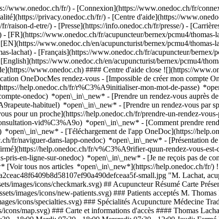
://www.onedoc.ch/fr/) - [Connexion](https://www.onedoc.ch/fr/connexi
té](https://privacy.onedoc.ch/fr/) - [Centre d'aide](https://www.onedoc.
fr/raison-d-etre/) - [Presse](https://info.onedoc.ch/fr/presse/) - [Carrière
- [FR](https://www.onedoc.ch/fr/acupuncteur/bernex/pcmu4/thomas-lac
 [EN](https://www.onedoc.ch/en/acupuncturist/bernex/pcmu4/thomas-lac
-lachat) - [Français](https://www.onedoc.ch/fr/acupuncteur/bernex/pc
 [English](https://www.onedoc.ch/en/acupuncturist/bernex/pcmu4/thom
ide](https://www.onedoc.ch) #### Centre d'aide close ![](https://www.o
ication OneDocMes rendez-vous - [Impossible de créer mon compte O
https://help.onedoc.ch/fr/r%C3%A9initialiser-mon-mot-de-passe) *ope
de-compte-onedoc) *open\_in\_new*
- [Prendre un rendez-vous auprès de 
e-habituel) *open\_in\_new* - [Prendre un rendez-vous par spéciali
 pour un proche](https://help.onedoc.ch/fr/prendre-un-rendez-vous
consultation-vid%C3%A9o) *open\_in\_new* - [Comment prendre rende
ce) *open\_in\_new*
- [Téléchargement de l'app OneDoc](https://he
.ch/fr/naviguer-dans-lapp-onedoc) *open\_in\_new* - [Présentation d
onfirmé](https://help.onedoc.ch/fr/v%C3%A9rifier-quun-rendez-vous-e
-pris-en-ligne-sur-onedoc) *open\_in\_new* - [Je ne reçois pas de conf
oir tous nos articles *open\_in\_new*](https://help.onedoc.ch/fr/) 
97a2ceac48f6409b8d58107ef90a490defceaa5f-small.jpg "M. Lachat, ac
ssets/images/icons/checkmark.svg) ## Acupuncteur Résumé Carte Présent
sets/images/icons/new-patients.svg) ### Patients acceptés M. Thomas L
images/icons/specialties.svg) ### Spécialités Acupuncture Médecine Tra
ges/icons/map.svg) ### Carte et informations d'accès #### Thomas Lac