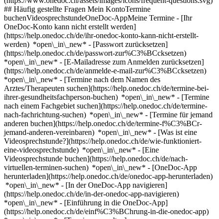
(https://www.onedoc.ch/assets/images/icons/frequent-questions.svg)
## Häufig gestellte Fragen Mein KontoTermine
buchenVideosprechstundeOneDoc-AppMeine Termine - [Ihr
OneDoc-Konto kann nicht erstellt werden]
(https://help.onedoc.ch/de/ihr-onedoc-konto-kann-nicht-erstellt-
werden) *open\_in\_new* - [Passwort zurücksetzen]
(https://help.onedoc.ch/de/passwort-zur%C3%BCcksetzen)
*open\_in\_new* - [E-Mailadresse zum Anmelden zurücksetzen]
(https://help.onedoc.ch/de/anmelde-e-mail-zur%C3%BCcksetzen)
*open\_in\_new*
- [Termine nach dem Namen des
Arztes/Therapeuten suchen](https://help.onedoc.ch/de/termine-bei-
ihrer-gesundheitsfachperson-buchen) *open\_in\_new* - [Termine
nach einem Fachgebiet suchen](https://help.onedoc.ch/de/termine-
nach-fachrichtung-suchen) *open\_in\_new* - [Termine für jemand
anderen buchen](https://help.onedoc.ch/de/termine-f%C3%BCr-
jemand-anderen-vereinbaren) *open\_in\_new*
- [Was ist eine
Videosprechstunde?](https://help.onedoc.ch/de/wie-funktioniert-
eine-videosprechstunde) *open\_in\_new* - [Eine
Videosprechstunde buchen](https://help.onedoc.ch/de/nach-
virtuellen-terminen-suchen) *open\_in\_new*
- [OneDoc-App
herunterladen](https://help.onedoc.ch/de/onedoc-app-herunterladen)
*open\_in\_new* - [In der OneDoc-App navigieren]
(https://help.onedoc.ch/de/in-der-onedoc-app-navigieren)
*open\_in\_new* - [Einführung in die OneDoc-App]
(https://help.onedoc.ch/de/einf%C3%BChrung-in-die-onedoc-app)