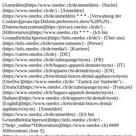
[Anmelden](https://www.onedoc.ch/de/anmelden) - [Suche]
(https://www.onedoc.ch/de/) - [Anmelden]
(https://www.onedoc.ch/de/anmelden) * * * - [Verwaltung der
Cookies](javascript:Didomi.preferences.show%28%29) -
[Datenschutzzentrum](https://privacy.onedoc.ch/de/) -
[Hilfezentrum](https://www.onedoc.ch) * * * - [Ich bin
Gesundheitsfachperson](https://info.onedoc.ch/de/) - [Über uns]
(https://info.onedoc.ch/de/unsere-mission/) - [Presse]
(https://info.onedoc.ch/de/media/) - [Karriere]
(https://career.onedoc.ch/de)
- [DE]
(https://www.onedoc.ch/de/zahnspange/nyon) - [FR]
(https://www.onedoc.ch/fr/bagues-appareil-dentaire/nyon) - [IT]
(https://www.onedoc.ch/it/apparecchi-dentali/nyon) - [EN]
(https://www.onedoc.ch/en/dental-braces-dental-appliances/nyon)
[OneDoc](https://www.onedoc.ch/de/ "Zurück zur Startseite") -
[Deutsch](https://www.onedoc.ch/de/zahnspange/nyon) - [Français]
(https://www.onedoc.ch/fr/bagues-appareil-dentaire/nyon) -
[Italiano](https://www.onedoc.ch/it/apparecchi-dentali/nyon) -
[English](https://www.onedoc.ch/en/dental-braces-dental-
appliances/nyon)
- [Anmelden]
(https://www.onedoc.ch/de/anmelden) - [Ich bin
Gesundheitsfachperson](https://info.onedoc.ch/de/)
-
[*help\_outline*Hilfezentrum](https://www.onedoc.ch) ####
Hilfezentrum close ![]