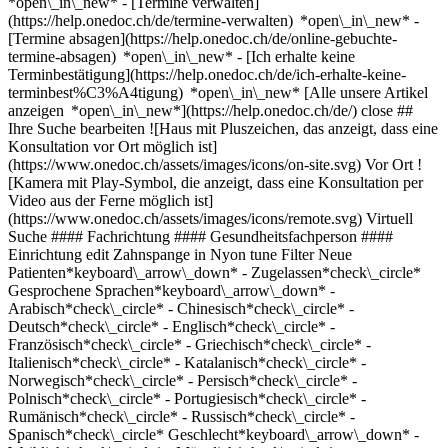
*open\_in\_new*
- [Termine verwalten](https://help.onedoc.ch/de/termine-verwalten) *open\_in\_new* - [Termine absagen](https://help.onedoc.ch/de/online-gebuchte-termine-absagen) *open\_in\_new* - [Ich erhalte keine Terminbestätigung](https://help.onedoc.ch/de/ich-erhalte-keine-terminbest%C3%A4tigung) *open\_in\_new* [Alle unsere Artikel anzeigen *open\_in\_new*](https://help.onedoc.ch/de/) close ## Ihre Suche bearbeiten ![Haus mit Pluszeichen, das anzeigt, dass eine Konsultation vor Ort möglich ist](https://www.onedoc.ch/assets/images/icons/on-site.svg) Vor Ort ![Kamera mit Play-Symbol, die anzeigt, dass eine Konsultation per Video aus der Ferne möglich ist](https://www.onedoc.ch/assets/images/icons/remote.svg) Virtuell Suche #### Fachrichtung #### Gesundheitsfachperson #### Einrichtung edit Zahnspange in Nyon tune Filter Neue Patienten*keyboard\_arrow\_down* - Zugelassen*check\_circle* Gesprochene Sprachen*keyboard\_arrow\_down* - Arabisch*check\_circle* - Chinesisch*check\_circle* - Deutsch*check\_circle* - Englisch*check\_circle* - Französisch*check\_circle* - Griechisch*check\_circle* - Italienisch*check\_circle* - Katalanisch*check\_circle* - Norwegisch*check\_circle* - Persisch*check\_circle* - Polnisch*check\_circle* - Portugiesisch*check\_circle* - Rumänisch*check\_circle* - Russisch*check\_circle* - Spanisch*check\_circle* Geschlecht*keyboard\_arrow\_down* - Weiblich*check\_circle* - Männlich*check\_circle* Netzwerk*keyboard\_arrow\_down* - Hirslanden*check\_circle* Verfügbarkeit*keyboard\_arrow\_down* - Heute*check\_circle* - In den nächsten 3 Tagen*check\_circle* - In den nächsten 7 Tagen*check\_circle* - In den nächsten 14 Tagen*check\_circle* # __Zahnspange__ in __Nyon__: Buchen Sie heute Ihren Termin online ## 6 Ergebnisse in Nyon [![Dr. Lucio Toma, Kieferorthopäde in Nyon](https://assets.onedoc.ch/images/users/8454758897bd767044322f191e0417ab6ade0ca6b31df6e9f44287768a5aa6e2-small.png "Dr. Lucio Toma, Kieferorthopäde in Nyon")](https://www.onedoc.ch/de/kieferorthopade/nyon/pc0p1/dr-lucio-toma) ### [Dr. Lucio Toma](https://www.onedoc.ch/de/kieferorthopade/nyon/pc0p1/dr-lucio-toma) [Kieferorthopäde](https://www.onedoc.ch/de/kieferorthopade/nyon) [Smile Clinique Dentaire à Nyon](https://www.onedoc.ch/de/zahnklinik/nyon/e6rw/smile-clinique-dentaire-a-nyon) Chemin des Saules 4A 1260 Nyon ![Patient mit Pluszeichen, der anzeigt, dass neue Patienten angenommen werden](https://www.onedoc.ch/assets/images/icons/new-patients.svg)Akzeptiert neue Patienten [Termin buchen](https://www.onedoc.ch/de/kieferorthopade/nyon/pc0p1/dr-lucio-toma) Expertisen: Zahnspange, [Pedodontie | Kinderzahnarzt](https://www.onedoc.ch/de/pedodontie-kinderzahnarzt/nyon), [Zahnfehlstellung | Unsichtbare transparente Zahnschiene | Invisalign](https://www.onedoc.ch/de/zahnfehlstellung-unsichtbare-transparente-zahnschiene-invisalign/nyon)Mehr anzeigen *chevron\_left* Di. 04 Aug. *chevron\_right* Mehr Termine anzeigen *error\_outline* Beim Laden der Verfügbarkeiten ist ein Fehler aufgetreten [Erneut versuchen](https://www.onedoc.ch) Expertisen: Zahnspange, [Pedodontie | Kinderzahnarzt](https://www.onedoc.ch/de/pedodontie-kinderzahnarzt/nyon), [Zahnfehlstellung | Unsichtbare transparente Zahnschiene | Invisalign](https://www.onedoc.ch/de/zahnfehlstellung-unsichtbare-transparente-zahnschiene-invisalign/nyon)Mehr anzeigen [![Dr. Catarina Ferraz Nogueira Monteiro, Zahnärztin in Nyon](https://assets.onedoc.ch/images/users/6d74453517f9db42d364e0c8cb190028ca1189ed5a1f4e902b0e0d59f9f4660d-small.jpg "Dr. Catarina Ferraz Nogueira Monteiro, Zahnärztin in Nyon")](https://www.onedoc.ch/de/zahnarztin/nyon/pctfo/dr-catarina-ferraz-nogueira-monteiro) ### [Dr. Catarina Ferraz Nogueira Monteiro](https://www.onedoc.ch/de/zahnarztin/nyon/pctfo/dr-catarina-ferraz-nogueira-monteiro) ![Abzeichen, das ein verifiziertes Profil kennzeichnet](https://www.onedoc.ch/assets/images/icons/checkmark.svg) [Zahnärztin](https://www.onedoc.ch/de/zahnarzt/nyon) [EYSINSMILE – Dentiste Nyon • Orthodontiste Nyon](https://www.onedoc.ch/de/zahnarztpraxis/nyon/e7mv/eysinsmile-dentiste-nyon-orthodontiste-nyon) Chemin d'Eysins 40 1260 Nyon ![Patient mit Pluszeichen, der anzeigt, dass neue Patienten angenommen werden](https://www.onedoc.ch/assets/images/icons/new-patients.svg)Akzeptiert neue Patienten [Termin buchen](https://www.onedoc.ch/de/zahnarztin/nyon/pctfo/dr-catarina-ferraz-nogueira-monteiro) Expertisen: Zahnspange, [Zahnfehlstellung | Unsichtbare transparente Zahnschiene | Invisalign](https://www.onedoc.ch/de/zahnfehlstellung-unsichtbare-transparente-zahnschiene-invisalign/nyon), [Pedodontie | Kinderzahnarzt](https://www.onedoc.ch/de/pedodontie-kinderzahnarzt/nyon), [Karies](https://www.onedoc.ch/de/karies/nyon), [Zahnaufhellung | Bleaching](https://www.onedoc.ch/de/zahnaufhellung-bleaching/nyon)Mehr anzeigen *chevron\_left* Di. 04 Aug. *chevron\_right* Mehr Termine anzeigen *error\_outline* Beim Laden der Verfügbarkeiten ist ein Fehler aufgetreten [Erneut versuchen](https://www.onedoc.ch) Expertisen: Zahnspange, [Zahnfehlstellung | Unsichtbare transparente Zahnschiene | Invisalign](https://www.onedoc.ch/de/zahnfehlstellung-unsichtbare-transparente-zahnschiene-invisalign/nyon), [Pedodontie | Kinderzahnarzt](https://www.onedoc.ch/de/pedodontie-kinderzahnarzt/nyon), [Karies](https://www.onedoc.ch/de/karies/nyon), [Zahnaufhellung | Bleaching](https://www.onedoc.ch/de/zahnaufhellung-bleaching/nyon)Mehr anzeigen [![Dr. Mireille Goossens-Frehner, Zahnärztin in Nyon](https://assets.onedoc.ch/images/users/888fa96bd50ef79c8b5183059222a884c874a36a534850448b0a2dd5ef685402-small.png "Dr. Mireille Goossens-Frehner, Zahnärztin in Nyon")](https://www.onedoc.ch/de/zahnarztin/nyon/pcr7a/dr-mireille-goossens-frehner) ### [Dr. Mireille Goossens-Frehner](https://www.onedoc.ch/de/zahnarztin/nyon/pcr7a/dr-mireille-goossens-frehner) ![Abzeichen, das ein verifiziertes Profil kennzeichnet](https://www.onedoc.ch/assets/images/icons/checkmark.svg) [Zahnärztin](https://www.onedoc.ch/de/zahnarzt/nyon) [Clinique dentaire Nyon Petite Prairie](https://www.onedoc.ch/de/zahnarztpraxis/nyon/e8nk/clinique-dentaire-nyon-petite-prairie) Allée de la Petite Prairie 6 1260 Nyon ![Patient mit Pluszeichen, der anzeigt, dass neue Patienten angenommen werden](https://www.onedoc.ch/assets/images/icons/new-patients.svg)Akzeptiert neue Patienten [Termin buchen](https://www.onedoc.ch/de/zahnarztin/nyon/pcr7a/dr-mireille-goossens-frehner) Expertisen: Zahnspange, [Zahnfehlstellung | Unsichtbare transparente Zahnschiene | Invisalign](https://www.onedoc.ch/de/zahnfehlstellung-unsichtbare-transparente-zahnschiene-invisalign/nyon), [Zahnärztliche Röntgenaufnahmen](https://www.onedoc.ch/de/zahnarztliche-rontgenaufnahmen/nyon), [Bruxismus | Zähneknirschen](https://www.onedoc.ch/de/bruxismus-zahneknirschen/nyon), [Pedodontie | Kinderzahnarzt](https://www.onedoc.ch/de/pedodontie-kinderzahnarzt/nyon), [Schlafapnoe](https://www.onedoc.ch/de/schlafapnoe/nyon), [Zahnschmuck](https://www.onedoc.ch/de/zahnschmuck/nyon), [Zahnaufhellung | Bleaching](https://www.onedoc.ch/de/zahnaufhellung-bleaching/nyon)Mehr anzeigen *chevron\_left* Di. 04 Aug. *chevron\_right* Mehr Termine anzeigen *error\_outline* Beim Laden der Verfügbarkeiten ist ein Fehler aufgetreten [Erneut versuchen](https://www.onedoc.ch) Expertisen: Zahnspange, [Zahnfehlstellung | Unsichtbare transparente Zahnschiene | Invisalign](https://www.onedoc.ch/de/zahnfehlstellung-unsichtbare-transparente-zahnschiene-invisalign/nyon), [Zahnärztliche Röntgenaufnahmen](https://www.onedoc.ch/de/zahnarztliche-rontgenaufnahmen/nyon), [Bruxismus | Zähneknirschen](https://www.onedoc.ch/de/bruxismus-zahneknirschen/nyon), [Pedodontie | Kinderzahnarzt](https://www.onedoc.ch/de/pedodontie-kinderzahnarzt/nyon), [Schlafapnoe](https://www.onedoc.ch/de/schlafapnoe/nyon), [Zahnschmuck](https://www.onedoc.ch/de/zahnschmuck/nyon), [Zahnaufhellung | Bleaching](https://www.onedoc.ch/de/zahnaufhellung-bleaching/nyon)Mehr anzeigen [![Dr. Michael Taieb, Kieferorthopäde in Nyon](https://assets.onedoc.ch/images/users/ceac0b1a7b9977284d8bba8246df2ea763a1ef64f14821a411f682ce31af078c-small.jpg "Dr. Michael Taieb, Kieferorthopäde in Nyon")](https://www.onedoc.ch/de/kieferorthopade/nyon/pclce/dr-michael-taieb) ### [Dr. Michael Taieb](https://www.onedoc.ch/de/kieferorthopade/nyon/pclce/dr-michael-taieb) ![Abzeichen, das ein verifiziertes Profil kennzeichnet](https://www.onedoc.ch/assets/images/icons/checkmark.svg) [Kieferorthopäde](https://www.onedoc.ch/de/kieferorthopade/nyon) [Cabinet d'orthodontie Michael Taieb](https://www.onedoc.ch/de/zahnarztpraxis/nyon/e7b4/cabinet-d-orthodontie-michael-taieb) Rue Juste Olivier 8 1260 Nyon ![Patient mit Pluszeichen, der anzeigt, dass neue Patienten angenommen werden](https://www.onedoc.ch/assets/images/icons/new-patients.svg)Akzeptiert neue Patienten [Termin buchen](https://www.onedoc.ch/de/kieferorthopade/nyon/pclce/dr-michael-taieb) Expertisen: Zahnspange, [Zahnfehlstellung | Unsichtbare transparente Zahnschiene | Invisalign](https://www.onedoc.ch/de/zahnfehlstellung-unsichtbare-transparente-zahnschiene-invisalign/nyon), [Schlafapnoe](https://www.onedoc.ch/de/schlafapnoe/nyon), [Bruxismus | Zähneknirschen](https://www.onedoc.ch/de/bruxismus-zahneknirschen/nyon)Mehr anzeigen Expertisen: Zahnspange, [Zahnfehlstellung | Unsichtbare transparente Zahnschiene | Invisalign](https://www.onedoc.ch/de/zahnfehlstellung-unsichtbare-transparente-zahnschiene-invisalign/nyon), [Schlafapnoe](https://www.onedoc.ch/de/schlafapnoe/nyon), [Bruxismus | Zähneknirschen](https://www.onedoc.ch/de/bruxismus-zahneknirschen/nyon)Mehr anzeigen [![Dr. Tho Dang, Kieferorthopädin in Nyon](https://assets.onedoc.ch/images/users/4e973a4adb82533cf08c2f4a4e75d1a5f7085e30fe4088332129f6461fe55f94-small.jpg "Dr. Tho Dang, Kieferorthopädin in Nyon")](https://www.onedoc.ch/de/kieferorthopadin/nyon/pcz97/dr-tho-dang) ### [Dr. Tho