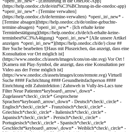
*open\_in\_new* - [Einführung in die OneDoc-App]
(https://help.onedoc.ch/de/einf%C3%BChrung-in-die-onedoc-app)
*open\_in\_new*
- [Termine verwalten](https://help.onedoc.ch/de/termine-verwalten) *open\_in\_new* - [Termine absagen](https://help.onedoc.ch/de/online-gebuchte-termine-absagen) *open\_in\_new* - [Ich erhalte keine Terminbestätigung](https://help.onedoc.ch/de/ich-erhalte-keine-terminbest%C3%A4tigung) *open\_in\_new* [Alle unsere Artikel anzeigen *open\_in\_new*](https://help.onedoc.ch/de/) close ## Ihre Suche bearbeiten ![Haus mit Pluszeichen, das anzeigt, dass eine Konsultation vor Ort möglich ist](https://www.onedoc.ch/assets/images/icons/on-site.svg) Vor Ort ![Kamera mit Play-Symbol, die anzeigt, dass eine Konsultation per Video aus der Ferne möglich ist](https://www.onedoc.ch/assets/images/icons/remote.svg) Virtuell Suche #### Fachrichtung #### Gesundheitsfachperson #### Einrichtung edit Zahninfektion | Zahnweh in Vully-les-Lacs tune Filter Neue Patienten*keyboard\_arrow\_down* - Zugelassen*check\_circle* Gesprochene Sprachen*keyboard\_arrow\_down* - Deutsch*check\_circle* - Englisch*check\_circle* - Französisch*check\_circle* - Griechisch*check\_circle* - Italienisch*check\_circle* - Japanisch*check\_circle* - Persisch*check\_circle* - Portugiesisch*check\_circle* - Spanisch*check\_circle* Geschlecht*keyboard\_arrow\_down* - Weiblich*check\_circle* - Männlich*check\_circle* Verfügbarkeit*keyboard\_arrow\_down* - Heute*check\_circle* - In den nächsten 3 Tagen*check\_circle* - In den nächsten 7 Tagen*check\_circle* - In den nächsten 14 Tagen*check\_circle* # __Zahninfektion | Zahnweh__ in __Vully-les-Lacs__: Buchen Sie heute Ihren Termin online ## 3 Ergebnisse in Vully-les-Lacs [![Dr. Gonçalo Lopes, Zahnarzt in Vully-les-Lacs](https://assets.onedoc.ch/images/users/720ec6e19e550f93549bef8e6236b5ad04aeb7fb2a0c739990c5bf5b7df06d1f-small.png "Dr. Gonçalo Lopes, Zahnarzt in Vully-les-Lacs")](https://www.onedoc.ch/de/zahnarzt/vully-les-lacs/pc2yb/dr-goncalo-lopes) ### [Dr. Gonçalo Lopes](https://www.onedoc.ch/de/zahnarzt/vully-les-lacs/pc2yb/dr-goncalo-lopes) [Zahnarzt](https://www.onedoc.ch/de/zahnarzt/vully-les-lacs) [Proxident - Vallamand](https://www.onedoc.ch/de/zahnarztpraxis/vully-les-lacs/e9b1/proxident-vallamand) En la Gottaz 53a 1586 Vully-les-Lacs ![Patient mit Pluszeichen, der anzeigt, dass neue Patienten angenommen werden](https://www.onedoc.ch/assets/images/icons/new-patients.svg)Akzeptiert neue Patienten [Termin buchen](https://www.onedoc.ch/de/zahnarzt/vully-les-lacs/pc2yb/dr-goncalo-lopes) Expertisen: Zahninfektion | Zahnweh, [Zahnärztlicher Notfall](https://www.onedoc.ch/de/zahnarztlicher-notfall/vully-les-lacs), [Zahnsteinentfernung](https://www.onedoc.ch/de/zahnsteinentfernung/vully-les-lacs), [Devitalisierung | Wurzelkanalbehandlung](https://www.onedoc.ch/de/devitalisierung-wurzelkanalbehandlung/vully-les-lacs), [Karies](https://www.onedoc.ch/de/karies/vully-les-lacs), [Zahnprothese | Zahnstellit](https://www.onedoc.ch/de/zahnprothese-zahnstellit/vully-les-lacs), [Zahnverblendung Keramik | Veneer](https://www.onedoc.ch/de/zahnverblendung-keramik-veneer/vully-les-lacs), [Zahnaufhellung | Bleaching](https://www.onedoc.ch/de/zahnaufhellung-bleaching/vully-les-lacs), [Endodontie](https://www.onedoc.ch/de/endodontie/vully-les-lacs)Mehr anzeigen *chevron\_left* Mo. 03 Aug. *chevron\_right* Mehr Termine anzeigen *error\_outline* Beim Laden der Verfügbarkeiten ist ein Fehler aufgetreten [Erneut versuchen](https://www.onedoc.ch) Expertisen: Zahninfektion | Zahnweh, [Zahnärztlicher Notfall](https://www.onedoc.ch/de/zahnarztlicher-notfall/vully-les-lacs), [Zahnsteinentfernung](https://www.onedoc.ch/de/zahnsteinentfernung/vully-les-lacs), [Devitalisierung | Wurzelkanalbehandlung](https://www.onedoc.ch/de/devitalisierung-wurzelkanalbehandlung/vully-les-lacs), [Karies](https://www.onedoc.ch/de/karies/vully-les-lacs), [Zahnprothese | Zahnstellit](https://www.onedoc.ch/de/zahnprothese-zahnstellit/vully-les-lacs), [Zahnverblendung Keramik | Veneer](https://www.onedoc.ch/de/zahnverblendung-keramik-veneer/vully-les-lacs), [Zahnaufhellung | Bleaching](https://www.onedoc.ch/de/zahnaufhellung-bleaching/vully-les-lacs), [Endodontie](https://www.onedoc.ch/de/endodontie/vully-les-lacs)Mehr anzeigen [![Dr. Samuel Radi, Zahnarzt in Vully-les-Lacs](https://assets.onedoc.ch/images/users/6236c72291d5791da8154ad6214bba0642d85b56d44214ecbb461aa49330199c-small.png "Dr. Samuel Radi, Zahnarzt in Vully-les-Lacs")](https://www.onedoc.ch/de/zahnarzt/vully-les-lacs/pco8c/dr-samuel-radi) ### [Dr. Samuel Radi](https://www.onedoc.ch/de/zahnarzt/vully-les-lacs/pco8c/dr-samuel-radi) ![Abzeichen, das ein verifiziertes Profil kennzeichnet](https://www.onedoc.ch/assets/images/icons/checkmark.svg) [Zahnarzt](https://www.onedoc.ch/de/zahnarzt/vully-les-lacs) [Proxident - Vallamand](https://www.onedoc.ch/de/zahnarztpraxis/vully-les-lacs/e9b1/proxident-vallamand) En la Gottaz 53a 1586 Vully-les-Lacs ![Patient mit Pluszeichen, der anzeigt, dass neue Patienten angenommen werden](https://www.onedoc.ch/assets/images/icons/new-patients.svg)Akzeptiert neue Patienten [Termin buchen](https://www.onedoc.ch/de/zahnarzt/vully-les-lacs/pco8c/dr-samuel-radi) Expertisen: Zahninfektion | Zahnweh, [Zahnärztlicher Notfall](https://www.onedoc.ch/de/zahnarztlicher-notfall/vully-les-lacs), [Karies](https://www.onedoc.ch/de/karies/vully-les-lacs), [Gingivitis | Zahnfleischentzündung](https://www.onedoc.ch/de/gingivitis-zahnfleischentzundung/vully-les-lacs), [Zahnverblendung Keramik | Veneer](https://www.onedoc.ch/de/zahnverblendung-keramik-veneer/vully-les-lacs), [Zahnkrone](https://www.onedoc.ch/de/zahnkrone/vully-les-lacs), [Zahnimplantat](https://www.onedoc.ch/de/zahnimplantat/vully-les-lacs), [Parodontologie | Zahnlockerung | Zahnfleischpflege](https://www.onedoc.ch/de/parodontologie-zahnlockerung-zahnfleischpflege/vully-les-lacs), [Knochentransplantation für Zahnimplantate](https://www.onedoc.ch/de/knochentransplantation-fur-zahnimplantate/vully-les-lacs), [Zahnextraktion | Weisheitszähne](https://www.onedoc.ch/de/zahnextraktion-weisheitszahne/vully-les-lacs), [Zahnprothese | Zahnstellit](https://www.onedoc.ch/de/zahnprothese-zahnstellit/vully-les-lacs), [Zahnabszess](https://www.onedoc.ch/de/zahnabszess/vully-les-lacs), [Zahnärztliche Röntgenaufnahmen](https://www.onedoc.ch/de/zahnarztliche-rontgenaufnahmen/vully-les-lacs)Mehr anzeigen *chevron\_left* Mo. 03 Aug. *chevron\_right* Mehr Termine anzeigen *error\_outline* Beim Laden der Verfügbarkeiten ist ein Fehler aufgetreten [Erneut versuchen](https://www.onedoc.ch) Expertisen: Zahninfektion | Zahnweh, [Zahnärztlicher Notfall](https://www.onedoc.ch/de/zahnarztlicher-notfall/vully-les-lacs), [Karies](https://www.onedoc.ch/de/karies/vully-les-lacs), [Gingivitis | Zahnfleischentzündung](https://www.onedoc.ch/de/gingivitis-zahnfleischentzundung/vully-les-lacs), [Zahnverblendung Keramik | Veneer](https://www.onedoc.ch/de/zahnverblendung-keramik-veneer/vully-les-lacs), [Zahnkrone](https://www.onedoc.ch/de/zahnkrone/vully-les-lacs), [Zahnimplantat](https://www.onedoc.ch/de/zahnimplantat/vully-les-lacs), [Parodontologie | Zahnlockerung | Zahnfleischpflege](https://www.onedoc.ch/de/parodontologie-zahnlockerung-zahnfleischpflege/vully-les-lacs), [Knochentransplantation für Zahnimplantate](https://www.onedoc.ch/de/knochentransplantation-fur-zahnimplantate/vully-les-lacs), [Zahnextraktion | Weisheitszähne](https://www.onedoc.ch/de/zahnextraktion-weisheitszahne/vully-les-lacs), [Zahnprothese | Zahnstellit](https://www.onedoc.ch/de/zahnprothese-zahnstellit/vully-les-lacs), [Zahnabszess](https://www.onedoc.ch/de/zahnabszess/vully-les-lacs), [Zahnärztliche Röntgenaufnahmen](https://www.onedoc.ch/de/zahnarztliche-rontgenaufnahmen/vully-les-lacs)Mehr anzeigen [![Dr. Shéhérazade SAADI, Zahnärztin in Vully-les-Lacs](https://assets.onedoc.ch/images/users/25d92ba716dcf99a96be3a862dfbc5f268bca97dc94f274c961ce13bc980c764-small.png "Dr. Shéhérazade SAADI, Zahnärztin in Vully-les-Lacs")](https://www.onedoc.ch/de/zahnarztin/vully-les-lacs/pco70/dr-sheherazade-saadi) ### [Dr. Shéhérazade SAADI](https://www.onedoc.ch/de/zahnarztin/vully-les-lacs/pco70/dr-sheherazade-saadi) ![Abzeichen, das ein verifiziertes Profil kennzeichnet](https://www.onedoc.ch/assets/images/icons/checkmark.svg) [Zahnärztin](https://www.onedoc.ch/de/zahnarzt/vully-les-lacs) [Proxident - Vallamand](https://www.onedoc.ch/de/zahnarztpraxis/vully-les-lacs/e9b1/proxident-vallamand) En la Gottaz 53a 1586 Vully-les-Lacs ![Patient mit Pluszeichen, der anzeigt, dass neue Patienten angenommen werden](https://www.onedoc.ch/assets/images/icons/new-patients.svg)Akzeptiert neue Patienten [Termin buchen](https://www.onedoc.ch/de/zahnarztin/vully-les-lacs/pco70/dr-sheherazade-saadi) Expertisen: Zahninfektion | Zahnweh, [Zahnärztlicher Notfall](https://www.onedoc.ch/de/zahnarztlicher-notfall/vully-les-lacs), [Karies](https://www.onedoc.ch/de/karies/vully-les-lacs), [Zahnaufhellung | Bleaching](https://www.onedoc.ch/de/zahnaufhellung-bleaching/vully-les-lacs), [Gingivitis | Zahnfleischentzündung](https://www.onedoc.ch/de/gingivitis-zahnfleischentzundung/vully-les-lacs), [Zahnverblendung Keramik | Veneer](https://www.onedoc.ch/de/zahnverblendung-keramik-veneer/vully-les-lacs), [Devitalisierung | Wurzelkanalbehandlung](https://www.onedoc.ch/de/devitalisierung-wurzelkanalbehandlung/vully-les-lacs), [Zahnabszess](https://www.onedoc.ch/de/zahnabszess/vully-les-lacs), [Zahnimplantat](https://www.onedoc.ch/de/zahnimplantat/vully-les-lacs), [Zahnärztliche Röntgenaufnahmen](https://www.onedoc.ch/de/zahnarztliche-rontgenaufnahmen/vully-les-lacs), [Zahnkrone](https://www.onedoc.ch/de/zahnkrone/vully-les-lacs), [Zahnfleischtransplantation](https://www.onedoc.ch/de/zahnfleischtransplantation/vully-les-lacs), [Parodontologie | Zahnlockerung | Zahnfleischpflege](https://www.onedoc.ch/de/parodontologie-zahnlockerung-zahnfleischpflege/vully-les-lacs), [Bruxismus | Zähneknirschen](https://www.onedoc.ch/de/bruxismus-zahneknirschen/vully-