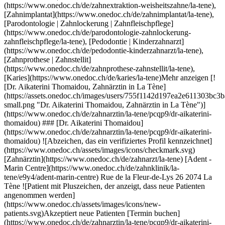
ahnklinik/la-tene/e9y4/adent-marin-centre) Rue de la Fleur-de-Lys 26 2074 La Tène ![Patient mit Pluszeichen, der anzeigt, dass neue Patienten angenommen werden](https://www.onedoc.ch/assets/images/icons/new-patients.svg)Akzeptiert neue Patienten [Termin buchen](https://www.onedoc.ch/de/zahnarztin/la-tene/pcqp9/dr-aikaterini-thomaidou) Expertisen:[Zahninfektion | Zahnweh](https://www.onedoc.ch/de/zahninfektion-zahnweh/la-tene), [Zahnextraktion | Weisheitszähne](https://www.onedoc.ch/de/zahnextraktion-weisheitszahne/la-tene), [Karies](https://www.onedoc.ch/de/karies/la-tene), [Zahnkrone](https://www.onedoc.ch/de/zahnkrone/la-tene), [Zahnimplantat](https://www.onedoc.ch/de/zahnimplantat/la-tene), [Pedodontie | Kinderzahnarzt](https://www.onedoc.ch/de/pedodontie-kinderzahnarzt/la-tene), [Parodontologie | Zahnlockerung | Zahnfleischpflege](https://www.onedoc.ch/de/parodontologie-zahnlockerung-zahnfleischpflege/la-tene), [Zahnprothese | Zahnstellit](https://www.onedoc.ch/de/zahnprothese-zahnstellit/la-tene)Mehr anzeigen Expertisen:[Zahninfektion | Zahnweh](https://www.onedoc.ch/de/zahninfektion-zahnweh/la-tene), [Zahnextraktion | Weisheitszähne](https://www.onedoc.ch/de/zahnextraktion-weisheitszahne/la-tene), [Karies](https://www.onedoc.ch/de/karies/la-tene), [Zahnkrone](https://www.onedoc.ch/de/zahnkrone/la-tene), [Zahnimplantat](https://www.onedoc.ch/de/zahnimplantat/la-tene), [Pedodontie | Kinderzahnarzt](https://www.onedoc.ch/de/pedodontie-kinderzahnarzt/la-tene), [Parodontologie | Zahnlockerung | Zahnfleischpflege](https://www.onedoc.ch/de/parodontologie-zahnlockerung-zahnfleischpflege/la-tene), [Zahnprothese | Zahnstellit](https://www.onedoc.ch/de/zahnprothese-zahnstellit/la-tene)Mehr anzeigen [![Dr. med. dent. Camille Le Treut, Zahnärztin in Hauterive](https://assets.onedoc.ch/images/users/61209f51fbced6503df2d0430abbd41347c371552c6cea4a055dd5f6fdfa530b-small.jpg "Dr. med. dent. Camille Le Treut, Zahnärztin in Hauterive")](https://www.onedoc.ch/de/zahnarztin/hauterive/pck9m/dr-med-dent-camille-le-treut) ### [Dr. med. dent. Camille Le Treut](https://www.onedoc.ch/de/zahnarztin/hauterive/pck9m/dr-med-dent-camille-le-treut) ![Abzeichen, das ein verifiziertes Profil kennzeichnet](https://www.onedoc.ch/assets/images/icons/checkmark.svg) [Zahnärztin](https://www.onedoc.ch/de/zahnarzt/hauterive?state=NE) Cabinet dentaire Dre Le Treut Rue du Collège 10 2068 Hauterive NE ![Patient mit Pluszeichen, der anzeigt, dass neue Patienten angenommen werden](https://www.onedoc.ch/assets/images/icons/new-patients.svg)Akzeptiert neue Patienten [Termin buchen](https://www.onedoc.ch/de/zahnarztin/hauterive/pck9m/dr-med-dent-camille-le-treut) Expertisen:[Zahninfektion | Zahnweh](https://www.onedoc.ch/de/zahninfektion-zahnweh/hauterive?state=NE), [Zahnsteinentfernung](https://www.onedoc.ch/de/zahnsteinentfernung/hauterive?state=NE), [Karies](https://www.onedoc.ch/de/karies/hauterive?state=NE), [Zahnkrone](https://www.onedoc.ch/de/zahnkrone/hauterive?state=NE), [Zahnabszess](https://www.onedoc.ch/de/zahnabszess/hauterive?state=NE), [Devitalisierung | Wurzelkanalbehandlung](https://www.onedoc.ch/de/devitalisierung-wurzelkanalbehandlung/hauterive?state=NE), [Zahnextraktion | Weisheitszähne](https://www.onedoc.ch/de/zahnextraktion-weisheitszahne/hauterive?state=NE), [Zahnärztliche Röntgenaufnahmen](https://www.onedoc.ch/de/zahnarztliche-rontgenaufnahmen/hauterive?state=NE), [Pedodontie | Kinderzahnarzt](https://www.onedoc.ch/de/pedodontie-kinderzahnarzt/hauterive?state=NE), [Zahnaufhellung | Bleaching](https://www.onedoc.ch/de/zahnaufhellung-bleaching/hauterive?state=NE), [Endodontie](https://www.onedoc.ch/de/endodontie/hauterive?state=NE), [Bruxismus | Zähneknirschen](https://www.onedoc.ch/de/bruxismus-zahneknirschen/hauterive?state=NE), [Gingivitis | Zahnfleischentzündung](https://www.onedoc.ch/de/gingivitis-zahnfleischentzundung/hauterive?state=NE), [Zahnimplantat](https://www.onedoc.ch/de/zahnimplantat/hauterive?state=NE), [Zahnverblendung Keramik | Veneer](https://www.onedoc.ch/de/zahnverblendung-keramik-veneer/hauterive?state=NE), [Halitosis | Abklärung Mundgeruch](https://www.onedoc.ch/de/halitosis-abklarung-mundgeruch/hauterive?state=NE), [Zahnreinigung](https://www.onedoc.ch/de/zahnreinigung/hauterive?state=NE), [Parodontologie | Zahnlockerung | Zahnfleischpflege](https://www.onedoc.ch/de/parodontologie-zahnlockerung-zahnfleischpflege/hauterive?state=NE), [Zahnprothese | Zahnstellit](https://www.onedoc.ch/de/zahnprothese-zahnstellit/hauterive?state=NE), [Zahnärztlicher Notfall](https://www.onedoc.ch/de/zahnarztlicher-notfall/hauterive?state=NE)Mehr anzeigen Expertisen:[Zahninfektion | Zahnweh](https://www.onedoc.ch/de/zahninfektion-zahnweh/hauterive?state=NE), [Zahnsteinentfernung](https://www.onedoc.ch/de/zahnsteinentfernung/hauterive?state=NE), [Karies](https://www.onedoc.ch/de/karies/hauterive?state=NE), [Zahnkrone](https://www.onedoc.ch/de/zahnkrone/hauterive?state=NE), [Zahnabszess](https://www.onedoc.ch/de/zahnabszess/hauterive?state=NE), [Devitalisierung | Wurzelkanalbehandlung](https://www.onedoc.ch/de/devitalisierung-wurzelkanalbehandlung/hauterive?state=NE), [Zahnextraktion | Weisheitszähne](https://www.onedoc.ch/de/zahnextraktion-weisheitszahne/hauterive?state=NE), [Zahnärztliche Röntgenaufnahmen](https://www.onedoc.ch/de/zahnarztliche-rontgenaufnahmen/hauterive?state=NE), [Pedodontie | Kinderzahnarzt](https://www.onedoc.ch/de/pedodontie-kinderzahnarzt/hauterive?state=NE), [Zahnaufhellung | Bleaching](https://www.onedoc.ch/de/zahnaufhellung-bleaching/hauterive?state=NE), [Endodontie](https://www.onedoc.ch/de/endodontie/hauterive?state=NE), [Bruxismus | Zähneknirschen](https://www.onedoc.ch/de/bruxismus-zahneknirschen/hauterive?state=NE), [Gingivitis | Zahnfleischentzündung](https://www.onedoc.ch/de/gingivitis-zahnfleischentzundung/hauterive?state=NE), [Zahnimplantat](https://www.onedoc.ch/de/zahnimplantat/hauterive?state=NE), [Zahnverblendung Keramik | Veneer](https://www.onedoc.ch/de/zahnverblendung-keramik-veneer/hauterive?state=NE), [Halitosis | Abklärung Mundgeruch](https://www.onedoc.ch/de/halitosis-abklarung-mundgeruch/hauterive?state=NE), [Zahnreinigung](https://www.onedoc.ch/de/zahnreinigung/hauterive?state=NE), [Parodontologie | Zahnlockerung | Zahnfleischpflege](https://www.onedoc.ch/de/parodontologie-zahnlockerung-zahnfleischpflege/hauterive?state=NE), [Zahnprothese | Zahnstellit](https://www.onedoc.ch/de/zahnprothese-zahnstellit/hauterive?state=NE), [Zahnärztlicher Notfall](https://www.onedoc.ch/de/zahnarztlicher-notfall/hauterive?state=NE)Mehr anzeigen [![Dr. Gonçalo Lopes, Zahnarzt in Belfaux](https://assets.onedoc.ch/images/users/720ec6e19e550f93549bef8e6236b5ad04aeb7fb2a0c739990c5bf5b7df06d1f-small.png "Dr. Gonçalo Lopes, Zahnarzt in Belfaux")](https://www.onedoc.ch/de/zahnarzt/belfaux/pcvwi/dr-goncalo-lopes) ### [Dr. Gonçalo Lopes](https://www.onedoc.ch/de/zahnarzt/belfaux/pcvwi/dr-goncalo-lopes) [Zahnarzt](https://www.onedoc.ch/de/zahnarzt/belfaux) [Proxident - Belfaux](https://www.onedoc.ch/de/zahnarztpraxis/belfaux/e9b3/proxident-belfaux) Chemin du Verger 4b 1782 Belfaux ![Patient mit Pluszeichen, der anzeigt, dass neue Patienten angenommen werden](https://www.onedoc.ch/assets/images/icons/new-patients.svg)Akzeptiert neue Patienten [Termin buchen](https://www.onedoc.ch/de/zahnarzt/belfaux/pcvwi/dr-goncalo-lopes) Expertisen:[Zahninfektion | Zahnweh](https://www.onedoc.ch/de/zahninfektion-zahnweh/belfaux), [Zahnärztlicher Notfall](https://www.onedoc.ch/de/zahnarztlicher-notfall/belfaux), [Zahnsteinentfernung](https://www.onedoc.ch/de/zahnsteinentfernung/belfaux), [Devitalisierung | Wurzelkanalbehandlung](https://www.onedoc.ch/de/devitalisierung-wurzelkanalbehandlung/belfaux), [Karies](https://www.onedoc.ch/de/karies/belfaux), [Zahnprothese | Zahnstellit](https://www.onedoc.ch/de/zahnprothese-zahnstellit/belfaux), [Zahnverblendung Keramik | Veneer](https://www.onedoc.ch/de/zahnverblendung-keramik-veneer/belfaux), [Zahnaufhellung | Bleaching](https://www.onedoc.ch/de/zahnaufhellung-bleaching/belfaux), [Endodontie](https://www.onedoc.ch/de/endodontie/belfaux)Mehr anzeigen Expertisen:[Zahninfektion | Zahnweh](https://www.onedoc.ch/de/zahninfektion-zahnweh/belfaux), [Zahnärztlicher Notfall](https://www.onedoc.ch/de/zahnarztlicher-notfall/belfaux), [Zahnsteinentfernung](https://www.onedoc.ch/de/zahnsteinentfernung/belfaux), [Devitalisierung | Wurzelkanalbehandlung](https://www.onedoc.ch/de/devitalisierung-wurzelkanalbehandlung/belfaux), [Karies](https://www.onedoc.ch/de/karies/belfaux), [Zahnprothese | Zahnstellit](https://www.onedoc.ch/de/zahnprothese-zahnstellit/belfaux), [Zahnverblendung Keramik | Veneer](https://www.onedoc.ch/de/zahnverblendung-keramik-veneer/belfaux), [Zahnaufhellung | Bleaching](https://www.onedoc.ch/de/zahnaufhellung-bleaching/belfaux), [Endodontie](https://www.onedoc.ch/de/endodontie/belfaux)Mehr anzeigen [![Dr. Samuel Radi, Zahnarzt in Belfaux](https://assets.onedoc.ch/images/users/6236c72291d5791da8154ad6214bba0642d85b56d44214ecbb461aa49330199c-small.png "Dr. Samuel Radi, Zahnarzt in Belfaux")](https://www.onedoc.ch/de/zahnarzt/belfaux/pco76/dr-samuel-radi) ### [Dr. Samuel Radi](https://www.onedoc.ch/de/zahnarzt/belfaux/pco76/dr-samuel-radi) ![Abzeichen, das ein verifiziertes Profil kennzeichnet](https://www.onedoc.ch/assets/images/icons/checkmark.svg) [Zahnarzt](https://www.onedoc.ch/de/zahnarzt/belfaux) [Proxident - Belfaux](https://www.onedoc.ch/de/zahnarztpraxis/belfaux/e9b3/proxident-belfaux) Chemin du Verger 4b 1782 Belfaux ![Patient mit Pluszeichen, der anzeigt, dass neue Patienten angenommen werden](https://www.onedoc.ch/assets/images/icons/new-patients.svg)Akzeptiert neue Patienten [Termin buchen](https://www.onedoc.ch/de/zahnarzt/belfaux/pco76/dr-samuel-radi) Expertisen:[Zahninfektion | Zahnweh](https://www.onedoc.ch/de/zahninfektion-zahnweh/belfaux), [Zahnärztlicher Notfall](https://www.onedoc.ch/de/zahnarztlicher-notfall/bel