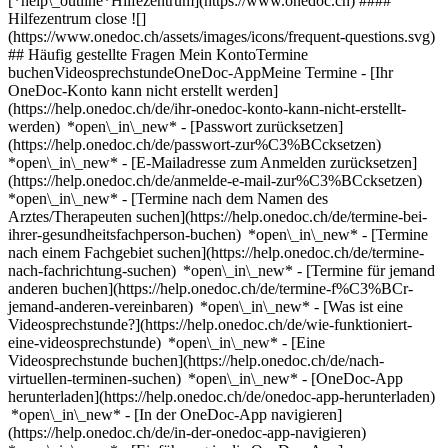
[*help\_outline*Hilfezentrum](https://www.onedoc.ch) ####
Hilfezentrum close ![]
(https://www.onedoc.ch/assets/images/icons/frequent-questions.svg)
## Häufig gestellte Fragen Mein KontoTermine
buchenVideosprechstundeOneDoc-AppMeine Termine - [Ihr
OneDoc-Konto kann nicht erstellt werden]
(https://help.onedoc.ch/de/ihr-onedoc-konto-kann-nicht-erstellt-
werden) *open\_in\_new* - [Passwort zurücksetzen]
(https://help.onedoc.ch/de/passwort-zur%C3%BCcksetzen)
*open\_in\_new* - [E-Mailadresse zum Anmelden zurücksetzen]
(https://help.onedoc.ch/de/anmelde-e-mail-zur%C3%BCcksetzen)
*open\_in\_new*
- [Termine nach dem Namen des
Arztes/Therapeuten suchen](https://help.onedoc.ch/de/termine-bei-
ihrer-gesundheitsfachperson-buchen) *open\_in\_new* - [Termine
nach einem Fachgebiet suchen](https://help.onedoc.ch/de/termine-
nach-fachrichtung-suchen) *open\_in\_new* - [Termine für jemand
anderen buchen](https://help.onedoc.ch/de/termine-f%C3%BCr-
jemand-anderen-vereinbaren) *open\_in\_new*
- [Was ist eine
Videosprechstunde?](https://help.onedoc.ch/de/wie-funktioniert-
eine-videosprechstunde) *open\_in\_new* - [Eine
Videosprechstunde buchen](https://help.onedoc.ch/de/nach-
virtuellen-terminen-suchen) *open\_in\_new*
- [OneDoc-App
herunterladen](https://help.onedoc.ch/de/onedoc-app-herunterladen)
*open\_in\_new* - [In der OneDoc-App navigieren]
(https://help.onedoc.ch/de/in-der-onedoc-app-navigieren)