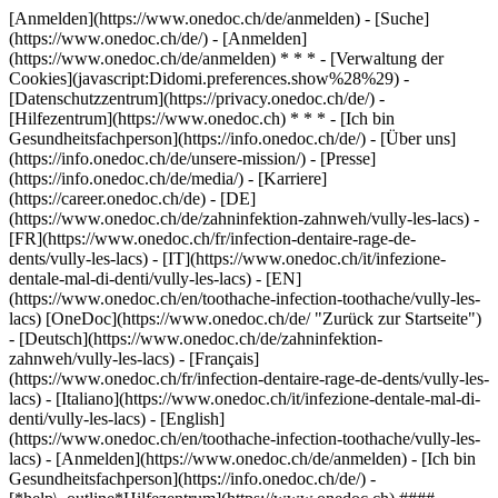
[Anmelden](https://www.onedoc.ch/de/anmelden) - [Suche]
(https://www.onedoc.ch/de/) - [Anmelden]
(https://www.onedoc.ch/de/anmelden) * * * - [Verwaltung der
Cookies](javascript:Didomi.preferences.show%28%29) -
[Datenschutzzentrum](https://privacy.onedoc.ch/de/) -
[Hilfezentrum](https://www.onedoc.ch) * * * - [Ich bin
Gesundheitsfachperson](https://info.onedoc.ch/de/) - [Über uns]
(https://info.onedoc.ch/de/unsere-mission/) - [Presse]
(https://info.onedoc.ch/de/media/) - [Karriere]
(https://career.onedoc.ch/de)
- [DE]
(https://www.onedoc.ch/de/zahninfektion-zahnweh/vully-les-lacs) -
[FR](https://www.onedoc.ch/fr/infection-dentaire-rage-de-
dents/vully-les-lacs) - [IT](https://www.onedoc.ch/it/infezione-
dentale-mal-di-denti/vully-les-lacs) - [EN]
(https://www.onedoc.ch/en/toothache-infection-toothache/vully-les-
lacs) [OneDoc](https://www.onedoc.ch/de/ "Zurück zur Startseite")
- [Deutsch](https://www.onedoc.ch/de/zahninfektion-
zahnweh/vully-les-lacs) - [Français]
(https://www.onedoc.ch/fr/infection-dentaire-rage-de-dents/vully-les-
lacs) - [Italiano](https://www.onedoc.ch/it/infezione-dentale-mal-di-
denti/vully-les-lacs) - [English]
(https://www.onedoc.ch/en/toothache-infection-toothache/vully-les-
lacs)
- [Anmelden](https://www.onedoc.ch/de/anmelden) - [Ich bin
Gesundheitsfachperson](https://info.onedoc.ch/de/)
-