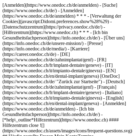
[Anmelden](https://www.onedoc.ch/de/anmelden) - [Suche]
(https://www.onedoc.ch/de/) - [Anmelden]
(https://www.onedoc.ch/de/anmelden) * * * - [Verwaltung der
Cookies](javascript:Didomi.preferences.show%28%29) -
[Datenschutzzentrum](https://privacy.onedoc.ch/de/) -
[Hilfezentrum](https://www.onedoc.ch) * * * - [Ich bin
Gesundheitsfachperson](https://info.onedoc.ch/de/) - [Über uns]
(https://info.onedoc.ch/de/unsere-mission/) - [Presse]
(https://info.onedoc.ch/de/media/) - [Karriere]
(https://career.onedoc.ch/de)
- [DE]
(https://www.onedoc.ch/de/zahnimplantat/genf) - [FR]
(https://www.onedoc.ch/fr/implant-dentaire/geneve) - [IT]
(https://www.onedoc.ch/it/impianto-dentale/ginevra) - [EN]
(https://www.onedoc.ch/en/dental-implant/geneva) [OneDoc]
(https://www.onedoc.ch/de/ "Zurück zur Startseite") - [Deutsch]
(https://www.onedoc.ch/de/zahnimplantat/genf) - [Français]
(https://www.onedoc.ch/fr/implant-dentaire/geneve) - [Italiano]
(https://www.onedoc.ch/it/impianto-dentale/ginevra) - [English]
(https://www.onedoc.ch/en/dental-implant/geneva)
- [Anmelden]
(https://www.onedoc.ch/de/anmelden) - [Ich bin
Gesundheitsfachperson](https://info.onedoc.ch/de/)
-
[*help\_outline*Hilfezentrum](https://www.onedoc.ch) ####
Hilfezentrum close ![]
(https://www.onedoc.ch/assets/images/icons/frequent-questions.svg)