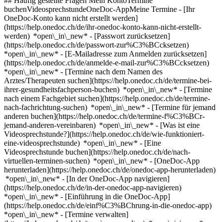
## Häufig gestellte Fragen Mein KontoTermine
buchenVideosprechstundeOneDoc-AppMeine Termine - [Ihr
OneDoc-Konto kann nicht erstellt werden]
(https://help.onedoc.ch/de/ihr-onedoc-konto-kann-nicht-erstellt-
werden) *open\_in\_new* - [Passwort zurücksetzen]
(https://help.onedoc.ch/de/passwort-zur%C3%BCcksetzen)
*open\_in\_new* - [E-Mailadresse zum Anmelden zurücksetzen]
(https://help.onedoc.ch/de/anmelde-e-mail-zur%C3%BCcksetzen)
*open\_in\_new*
- [Termine nach dem Namen des
Arztes/Therapeuten suchen](https://help.onedoc.ch/de/termine-bei-
ihrer-gesundheitsfachperson-buchen) *open\_in\_new* - [Termine
nach einem Fachgebiet suchen](https://help.onedoc.ch/de/termine-
nach-fachrichtung-suchen) *open\_in\_new* - [Termine für jemand
anderen buchen](https://help.onedoc.ch/de/termine-f%C3%BCr-
jemand-anderen-vereinbaren) *open\_in\_new*
- [Was ist eine
Videosprechstunde?](https://help.onedoc.ch/de/wie-funktioniert-
eine-videosprechstunde) *open\_in\_new* - [Eine
Videosprechstunde buchen](https://help.onedoc.ch/de/nach-
virtuellen-terminen-suchen) *open\_in\_new*
- [OneDoc-App
herunterladen](https://help.onedoc.ch/de/onedoc-app-herunterladen)
*open\_in\_new* - [In der OneDoc-App navigieren]
(https://help.onedoc.ch/de/in-der-onedoc-app-navigieren)
*open\_in\_new* - [Einführung in die OneDoc-App]
(https://help.onedoc.ch/de/einf%C3%BChrung-in-die-onedoc-app)
*open\_in\_new*
- [Termine verwalten](https://help.onedoc.ch/de/termine-verwalten) *open\_in\_new* - [Termine absagen](https://help.onedoc.ch/de/online-gebuchte-termine-absagen) *open\_in\_new* - [Ich erhalte keine Terminbestätigung](https://help.onedoc.ch/de/ich-erhalte-keine-terminbest%C3%A4tigung) *open\_in\_new* [Alle unsere Artikel anzeigen *open\_in\_new*](https://help.onedoc.ch/de/) close ## Ihre Suche bearbeiten ![Haus mit Pluszeichen, das anzeigt, dass eine Konsultation vor Ort möglich ist](https://www.onedoc.ch/assets/images/icons/on-site.svg) Vor Ort ![Kamera mit Play-Symbol, die anzeigt, dass eine Konsultation per Video aus der Ferne möglich ist](https://www.onedoc.ch/assets/images/icons/remote.svg) Virtuell Suche #### Fachrichtung #### Gesundheitsfachperson #### Einrichtung edit Zahnimplantat in Genf tune Filter Neue Patienten*keyboard\_arrow\_down* - Zugelassen*check\_circle* Gesprochene Sprachen*keyboard\_arrow\_down* - Arabisch*check\_circle* - Deutsch*check\_circle* - Englisch*check\_circle* - Französisch*check\_circle* - Griechisch*check\_circle* - Italienisch*check\_circle* - Katalanisch*check\_circle* - Kroatisch*check\_circle* - Kurdisch*check\_circle* - Niederländisch*check\_circle* - Norwegisch*check\_circle* - Persisch*check\_circle* - Polnisch*check\_circle* - Portugiesisch*check\_circle* - Rumänisch*check\_circle* - Russisch*check\_circle* - Schwedisch*check\_circle* - Serbisch*check\_circle* - Spanisch*check\_circle* - Tamil*check\_circle* - Türkisch*check\_circle* - Ungarisch*check\_circle* Geschlecht*keyboard\_arrow\_down* - Weiblich*check\_circle* - Männlich*check\_circle* Netzwerk*keyboard\_arrow\_down* - Hirslanden*check\_circle* Verfügbarkeit*keyboard\_arrow\_down* - Heute*check\_circle* - In den nächsten 3 Tagen*check\_circle* - In den nächsten 7 Tagen*check\_circle* - In den nächsten 14 Tagen*check\_circle* # __Zahnimplantat__ in __Genf__: Buchen Sie heute Ihren Termin online ## 61 Ergebnisse in Genf [![Clinique dentaire Cornavin, Zahnärztin in Genf](https://assets.onedoc.ch/images/users/1f58692fc2621fb6d26e95850f8005834a933b32b8f02d5d30f0a8af2fcdbab7-small.jpg "Clinique dentaire Cornavin, Zahnärztin in Genf")](https://www.onedoc.ch/de/zahnarztin/genf/p72k/clinique-dentaire-cornavin) ### [Clinique dentaire Cornavin](https://www.onedoc.ch/de/zahnarztin/genf/p72k/clinique-dentaire-cornavin) ![Abzeichen, das ein verifiziertes Profil kennzeichnet](https://www.onedoc.ch/assets/images/icons/checkmark.svg) [Zahnärztin](https://www.onedoc.ch/de/zahnarzt/genf) [Clinique dentaire CORNAVIN](https://www.onedoc.ch/de/zahnarztpraxis/genf/etcv/clinique-dentaire-cornavin) Rue de Cornavin 5 1201 Genf ![Patient mit Pluszeichen, der anzeigt, dass neue Patienten angenommen werden](https://www.onedoc.ch/assets/images/icons/new-patients.svg)Akzeptiert neue Patienten [Termin buchen](https://www.onedoc.ch/de/zahnarztin/genf/p72k/clinique-dentaire-cornavin) Expertisen: Zahnimplantat, [Zahnaufhellung | Bleaching](https://www.onedoc.ch/de/zahnaufhellung-bleaching/genf), [Zahnkrone](https://www.onedoc.ch/de/zahnkrone/genf), [Karies](https://www.onedoc.ch/de/karies/genf), [Zahnsteinentfernung](https://www.onedoc.ch/de/zahnsteinentfernung/genf), [Zahnspange](https://www.onedoc.ch/de/zahnspange/genf), [Knochentransplantation für Zahnimplantate](https://www.onedoc.ch/de/knochentransplantation-fur-zahnimplantate/genf), [Zahnextraktion | Weisheitszähne](https://www.onedoc.ch/de/zahnextraktion-weisheitszahne/genf), [Halitosis | Abklärung Mundgeruch](https://www.onedoc.ch/de/halitosis-abklarung-mundgeruch/genf), [Zahnabszess](https://www.onedoc.ch/de/zahnabszess/genf), [Bruxismus | Zähneknirschen](https://www.onedoc.ch/de/bruxismus-zahneknirschen/genf), [Zahnverblendung Keramik | Veneer](https://www.onedoc.ch/de/zahnverblendung-keramik-veneer/genf), [Craniomandibuläre Dysfunktion (CMD) | Kiefergelenkserkrankungen | Funktionsstörung des Kausystems](https://www.onedoc.ch/de/craniomandibulare-dysfunktion-cmd-kiefergelenkserkrankungen-funktionsstorung-des-kausystems/genf), [Zahnschmuck](https://www.onedoc.ch/de/zahnschmuck/genf), [Zahninfektion | Zahnweh](https://www.onedoc.ch/de/zahninfektion-zahnweh/genf), [Zahnprothese | Zahnstellit](https://www.onedoc.ch/de/zahnprothese-zahnstellit/genf)Mehr anzeigen *chevron\_left* Mo. 03 Aug. *chevron\_right* Mehr Termine anzeigen *error\_outline* Beim Laden der Verfügbarkeiten ist ein Fehler aufgetreten [Erneut versuchen](https://www.onedoc.ch) Expertisen: Zahnimplantat, [Zahnaufhellung | Bleaching](https://www.onedoc.ch/de/zahnaufhellung-bleaching/genf), [Zahnkrone](https://www.onedoc.ch/de/zahnkrone/genf), [Karies](https://www.onedoc.ch/de/karies/genf), [Zahnsteinentfernung](https://www.onedoc.ch/de/zahnsteinentfernung/genf), [Zahnspange](https://www.onedoc.ch/de/zahnspange/genf), [Knochentransplantation für Zahnimplantate](https://www.onedoc.ch/de/knochentransplantation-fur-zahnimplantate/genf), [Zahnextraktion | Weisheitszähne](https://www.onedoc.ch/de/zahnextraktion-weisheitszahne/genf), [Halitosis | Abklärung Mundgeruch](https://www.onedoc.ch/de/halitosis-abklarung-mundgeruch/genf), [Zahnabszess](https://www.onedoc.ch/de/zahnabszess/genf), [Bruxismus | Zähneknirschen](https://www.onedoc.ch/de/bruxismus-zahneknirschen/genf), [Zahnverblendung Keramik | Veneer](https://www.onedoc.ch/de/zahnverblendung-keramik-veneer/genf), [Craniomandibuläre Dysfunktion (CMD) | Kiefergelenkserkrankungen | Funktionsstörung des Kausystems](https://www.onedoc.ch/de/craniomandibulare-dysfunktion-cmd-kiefergelenkserkrankungen-funktionsstorung-des-kausystems/genf), [Zahnschmuck](https://www.onedoc.ch/de/zahnschmuck/genf), [Zahninfektion | Zahnweh](https://www.onedoc.ch/de/zahninfektion-zahnweh/genf), [Zahnprothese | Zahnstellit](https://www.onedoc.ch/de/zahnprothese-zahnstellit/genf)Mehr anzeigen [![Dr. Mustafa Askari, Zahnarzt in Genf](https://assets.onedoc.ch/images/users/f5212092991188541e8974fdeb9b2c5a415c913aaccb90c73aa049213041ebe4-small.png "Dr. Mustafa Askari, Zahnarzt in Genf")](https://www.onedoc.ch/de/zahnarzt/genf/pc15s/dr-mustafa-askari) ### [Dr. Mustafa Askari](https://www.onedoc.ch/de/zahnarzt/genf/pc15s/dr-mustafa-askari) ![Abzeichen, das ein verifiziertes Profil kennzeichnet](https://www.onedoc.ch/assets/images/icons/checkmark.svg) [Zahnarzt](https://www.onedoc.ch/de/zahnarzt/genf) [Clinique Dentaire de Champel](https://www.onedoc.ch/de/zahnarztpraxis/genf/ebene/clinique-dentaire-de-champel) Route de Florissant 1 1206 Genf ![Patient mit Pluszeichen, der anzeigt, dass neue Patienten angenommen werden](https://www.onedoc.ch/assets/images/icons/new-patients.svg)Akzeptiert neue Patienten [Termin buchen](https://www.onedoc.ch/de/zahnarzt/genf/pc15s/dr-mustafa-askari) Expertisen: Zahnimplantat, [Karies](https://www.onedoc.ch/de/karies/genf), [Zahnextraktion | Weisheitszähne](https://www.onedoc.ch/de/zahnextraktion-weisheitszahne/genf), [Zahnprothese | Zahnstellit](https://www.onedoc.ch/de/zahnprothese-zahnstellit/genf), [Knochentransplantation für Zahnimplantate](https://www.onedoc.ch/de/knochentransplantation-fur-zahnimplantate/genf), [Zahnfehlstellung | Unsichtbare transparente Zahnschiene | Invisalign](https://www.onedoc.ch/de/zahnfehlstellung-unsichtbare-transparente-zahnschiene-invisalign/genf), [Brackets](https://www.onedoc.ch/de/brackets/genf), [Pädiatrische Mund- oder Oralchirurgie](https://www.onedoc.ch/de/padiatrische-mund-oder-oralchirurgie/genf), [Pedodontie | Kinderzahnarzt](https://www.onedoc.ch/de/pedodontie-kinderzahnarzt/genf)Mehr anzeigen *chevron\_left* Mo. 03 Aug. *chevron\_right* Mehr Termine anzeigen *error\_outline* Beim Laden der Verfügbarkeiten ist ein Fehler aufgetreten [Erneut versuchen](https://www.onedoc.ch) Expertisen: Zahnimplantat, [Karies](https://www.onedoc.ch/de/karies/genf), [Zahnextraktion | Weisheitszähne](https://www.onedoc.ch/de/zahnextraktion-weisheitszahne/genf), [Zahnprothese | Zahnstellit](https://www.onedoc.ch/de/zahnprothese-zahnstellit/genf), [Knochentransplantation für Zahnimplantate](https://www.onedoc.ch/de/knochentransplantation-fur-zahnimplantate/genf), [Zahnfehlstellung | Unsichtbare transparente Zahnschiene | Invisalign](https://www.onedoc.ch/de/zahnfehlstellung-unsichtbare-transparente-zahnschiene-invisalign/genf), [Brackets](https://www.onedoc.ch/de/brackets/genf), [Pädiatrische Mund- oder Oralchirurgie](https://www.onedoc.ch/de/padiatrische-mund-oder-oralchirurgie/genf), [Pedodontie | Kinderzahnarzt](https://www.onedoc.ch/de/pedodontie-kinderzahnarzt/genf)Mehr anzeigen [![Dr. Thilani Balachandran, Zahnärztin in Genf](https://assets.onedoc.ch/images/users/59481aaeb81a2059d85a02cf1fbb109ec08b0b31188dae897a914f4cd91c70e3-small.png "Dr. Thilani Balachandran, Zahnärztin in Genf")](https://www.onedoc.ch/de/zahnarztin/genf/pcois/dr-thilani-balachandran) ### [Dr. Thilani Balachandran](https://www.onedoc.ch/de/zahnarztin/genf/pcois/dr-thilani-balachandran) ![Abzeichen, das ein verifiziertes Profil kennzeichnet](https://www.onedoc.ch/assets/images/icons/checkmark.svg) [Zahnärztin](https://www.onedoc.ch/de/zahnarzt/genf) [Adent - Genève Charmilles](https://www.onedoc.ch/de/zahnarztpraxis/genf/e8y9/adent-geneve-charmilles) Rue de Lyon 87 1203 Genf ![Patient mit Pluszeichen, der anzeigt, dass neue Patienten angenommen werden](https://www.onedoc.ch/assets/images/icons/new-patients.svg)Akzeptiert neue Patienten [Termin buchen](https://www.onedoc.ch/de/zahnarztin/genf/pcois/dr-thilani-balachandran) Expertisen: Zahnimplantat, [Zahnextraktion | Weisheitszähne](https://www.onedoc.ch/de/zahnextraktion-weisheitszahne/genf), [Karies](https://www.onedoc.ch/de/karies/genf), [Zahnkrone](https://www.onedoc.ch/de/zahnkrone/genf), [Zahninfektion | Zahnweh](https://www.onedoc.ch/de/zahninfektion-zahnweh/genf), [Pedodontie | Kinderzahnarzt](https://www.onedoc.ch/de/pedodontie-kinderzahnarzt/genf), [Parodontologie | Zahnlockerung | Zahnfleischpflege](https://www.onedoc.ch/de/parodontologie-zah