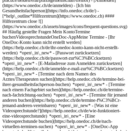
practice/heiden/erai/praxisgemeinschaft-freihof)
- [Anmelden]
(https://www.onedoc.ch/de/anmelden) - [Ich bin
Gesundheitsfachperson](https://info.onedoc.ch/de/)
-
[*help\_outline*Hilfezentrum](https://www.onedoc.ch) ####
Hilfezentrum close ![]
(https://www.onedoc.ch/assets/images/icons/frequent-questions.svg)
## Häufig gestellte Fragen Mein KontoTermine
buchenVideosprechstundeOneDoc-AppMeine Termine - [Ihr
OneDoc-Konto kann nicht erstellt werden]
(https://help.onedoc.ch/de/ihr-onedoc-konto-kann-nicht-erstellt-
werden) *open\_in\_new* - [Passwort zurücksetzen]
(https://help.onedoc.ch/de/passwort-zur%C3%BCcksetzen)
*open\_in\_new* - [E-Mailadresse zum Anmelden zurücksetzen]
(https://help.onedoc.ch/de/anmelde-e-mail-zur%C3%BCcksetzen)
*open\_in\_new*
- [Termine nach dem Namen des
Arztes/Therapeuten suchen](https://help.onedoc.ch/de/termine-bei-
ihrer-gesundheitsfachperson-buchen) *open\_in\_new* - [Termine
nach einem Fachgebiet suchen](https://help.onedoc.ch/de/termine-
nach-fachrichtung-suchen) *open\_in\_new* - [Termine für jemand
anderen buchen](https://help.onedoc.ch/de/termine-f%C3%BCr-
jemand-anderen-vereinbaren) *open\_in\_new*
- [Was ist eine
Videosprechstunde?](https://help.onedoc.ch/de/wie-funktioniert-
eine-videosprechstunde) *open\_in\_new* - [Eine
Videosprechstunde buchen](https://help.onedoc.ch/de/nach-
virtuellen-terminen-suchen) *open\_in\_new*
- [OneDoc-App