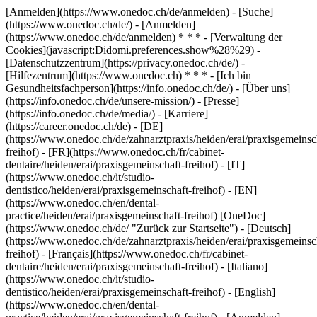
[Anmelden](https://www.onedoc.ch/de/anmelden) - [Suche]
(https://www.onedoc.ch/de/) - [Anmelden]
(https://www.onedoc.ch/de/anmelden) * * * - [Verwaltung der
Cookies](javascript:Didomi.preferences.show%28%29) -
[Datenschutzzentrum](https://privacy.onedoc.ch/de/) -
[Hilfezentrum](https://www.onedoc.ch) * * * - [Ich bin
Gesundheitsfachperson](https://info.onedoc.ch/de/) - [Über uns]
(https://info.onedoc.ch/de/unsere-mission/) - [Presse]
(https://info.onedoc.ch/de/media/) - [Karriere]
(https://career.onedoc.ch/de)
- [DE]
(https://www.onedoc.ch/de/zahnarztpraxis/heiden/erai/praxisgemeinsc
freihof) - [FR](https://www.onedoc.ch/fr/cabinet-
dentaire/heiden/erai/praxisgemeinschaft-freihof) - [IT]
(https://www.onedoc.ch/it/studio-
dentistico/heiden/erai/praxisgemeinschaft-freihof) - [EN]
(https://www.onedoc.ch/en/dental-
practice/heiden/erai/praxisgemeinschaft-freihof) [OneDoc]
(https://www.onedoc.ch/de/ "Zurück zur Startseite") - [Deutsch]
(https://www.onedoc.ch/de/zahnarztpraxis/heiden/erai/praxisgemeinsc
freihof) - [Français](https://www.onedoc.ch/fr/cabinet-
dentaire/heiden/erai/praxisgemeinschaft-freihof) - [Italiano]
(https://www.onedoc.ch/it/studio-
dentistico/heiden/erai/praxisgemeinschaft-freihof) - [English]
(https://www.onedoc.ch/en/dental-