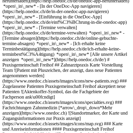
herunterladen](https://help.onedoc.ch/de/onedoc-app-herunterladen)
*open\_in\_new* - [In der OneDoc-App navigieren]
(https://help.onedoc.ch/de/in-der-onedoc-app-navigieren)
*open\_in\_new* - [Einführung in die OneDoc-App]
(https://help.onedoc.ch/de/einf%C3%BChrung-in-die-onedoc-app)
*open\_in\_new*
- [Termine verwalten](https://help.onedoc.ch/de/termine-verwalten) *open\_in\_new* - [Termine absagen](https://help.onedoc.ch/de/online-gebuchte-termine-absagen) *open\_in\_new* - [Ich erhalte keine Terminbestätigung](https://help.onedoc.ch/de/ich-erhalte-keine-terminbest%C3%A4tigung) *open\_in\_new* [Alle unsere Artikel anzeigen *open\_in\_new*](https://help.onedoc.ch/de/) # Praxisgemeinschaft Freihof ## Zahnarztpraxis Karte Vorstellung Team ![Patient mit Pluszeichen, der anzeigt, dass neue Patienten angenommen werden](https://www.onedoc.ch/assets/images/icons/new-patients.svg) ### Zugelassene Patienten Praxisgemeinschaft Freihof akzeptiert neue Patienten ![Aktenkoffer-Symbol, das die Fachgebiete der Fachperson ank\u00fcndigt](https://www.onedoc.ch/assets/images/icons/specialties.svg) ### Fachrichtungen Zahnmedizin [*arrow\_drop\_down*Mehr anzeigen](https://www.onedoc.ch) ![Standortmarker, der Karte und Zugangsinformationen zur Praxis anzeigt](https://www.onedoc.ch/assets/images/icons/map.svg) ### Karte und Anreiseinformationen #### Praxisgemeinschaft Freihof Poststrasse 21 9410 Heiden ![Dokument-Symbol, das die Vorstellung der Praxis ankündigt](https://www.onedoc.ch/assets/images/icons/presentation.svg) ### Vorstellung der Einrichtung Kommen Sie zu einem Termin bei uns vorbei: __Praxisgemeinschaft Freihof__, Zahnarztpraxis, Heiden. - __Heinz Galm__ ist spezialisiert in __Zahnmedizin__ Für weitere Informationen oder um einen Termin zu buchen, können Sie uns auch anrufen: [071 891 62 62](tel:+41718916262). ![Personengruppe-Symbol, das die Liste der in der Praxis tätigen Fachpersonen ankündigt](https://www.onedoc.ch/assets/images/icons/team.svg) ### Team Zahnarzt [![Heinz Galm, Zahnarzt in Heiden](https://www.onedoc.ch/assets/images/male.png "Heinz Galm, Zahnarzt in Heiden") \ __Dr. Heinz Galm__](https://www.onedoc.ch/de/zahnarzt/heiden/p0v2/dr-heinz-galm) ![Sprechblasen-Symbol, das den FAQ-Bereich ank\u00fcndigt](https://www.onedoc.ch/assets/images/icons/faq.svg) ### FAQ *expand\_more* *keyboard\_arrow\_right* ## Wie lautet die Adresse von Praxisgemeinschaft Freihof? Praxisgemeinschaft Freihof empfängt Patienten hier: Poststrasse 21, 9410 Heiden. * * * *keyboard\_arrow\_right* ## Wie lautet die Telefonnummer von Praxisgemeinschaft Freihof? Die Telefonnummer von Praxisgemeinschaft Freihof lautet [071 891 62 62](tel:+41718916262). * * * *keyboard\_arrow\_right* ## Welche Fachrichtungen werden in Praxisgemeinschaft Freihof praktiziert? Praxisgemeinschaft Freihof bietet Beratungen/ Behandlungen in [Zahnmedizin](https://www.onedoc.ch/de/zahnarzt/heiden) an. * * * *keyboard\_arrow\_right* ## Nimmt Praxisgemeinschaft Freihof neue Patienten auf? Ja, Praxisgemeinschaft Freihof nimmt neue Patienten an. Um einen Termin zu vereinbaren, können neue Patienten einfach online über OneDoc buchen. * * * *keyboard\_arrow\_right* ## Welche Sprachen werden in Praxisgemeinschaft Freihof gesprochen? Praxisgemeinschaft Freihof bietet Beratungen/ Behandlungen in Deutsch an. 1. [OneDoc](https://www.onedoc.ch/de/)/ 2. [Zahnarztpraxis](https://www.onedoc.ch/de/zahnarztpraxis)/ 3. [Kanton Appenzell Ausserrhoden](https://www.onedoc.ch/de/zahnarztpraxis/kanton-appenzell-ausserrhoden)/ 4. [Heiden](https://www.onedoc.ch/de/zahnarztpraxis/heiden)/ 5. Praxisgemeinschaft Freihof ### Sind Sie zuständig für die Verwaltung dieser Einrichtung? Beanspruchen Sie Ihr OneDoc Profil! OneDoc hilft Ihnen: *group*neue Patienten anzusprechen *phone\_in\_talk*die Anzahl der Anrufe in der Praxis zu reduzieren *thumb\_up*den Patienten einen modernen, digitalen Service anzubieten [OneDoc Pro entdecken](https://info.onedoc.ch/de/) ### Laden Sie die OneDoc-App herunter Buchen Sie online einen Termin bei einem Arzt, Zahnarzt oder Therapeuten in Ihrer Nähe in der Schweiz. Mit der OneDoc-App können Sie alle Ihre medizinischen Termine von Ihrem Handy aus verwalten, jederzeit und überall. ![QR-Code, der zum Apple App Store oder Google Play leitet, um die OneDoc Patienten-App zu laden](https://www.onedoc.ch/assets/images/download-app-qr.jpeg) Scannen Sie den QR-Code, um die App herunterzuladen [![Laden Sie unsere App im App Store herunter!](https://www.onedoc.ch/assets/images/app-store-badge-de.svg)](https://apps.apple.com/ch/app/onedoc/id1592376413?l=fr)[![Laden Sie unsere App im Google Play Store herunter!](https://www.onedoc.ch/assets/images/google-play-badge-de.png)](https://play.google.com/store/apps/details?id=ch.onedoc.patient&hl=fr-CH) *keyboard\_arrow\_right* ## Verwandte Suchbegriffe [Zahnarzt in St. Gallen](https://www.onedoc.ch/de/zahnarzt/st-gallen)[Zahnarzt in Buchs SG](https://www.onedoc.ch/de/zahnarzt/buchs?state=SG) *keyboard\_arrow\_right* ## Beliebte Suchbegriffe [Zahnarztpraxis in Herisau](https://www.onedoc.ch/de/zahnarztpraxis/herisau)[Zahnarztpraxis in Heiden](https://www.onedoc.ch/de/zahnarztpraxis/heiden)[Zahnarztpraxis in Lustmühle](https://www.onedoc.ch/de/zahnarztpraxis/lustmuhle)[Zahnarztpraxis in Teufen](https://www.onedoc.ch/de/zahnarztpraxis/teufen)[Zahnarztpraxis in Niederteufen](https://www.onedoc.ch/de/zahnarztpraxis/niederteufen)[Zahnarztpraxis in Speicher](https://www.onedoc.ch/de/zahnarztpraxis/speicher)[Zahnarztpraxis in Gais](https://www.onedoc.ch/de/zahnarztpraxis/gais)[Zahnarztpraxis in Walzenhausen](https://www.onedoc.ch/de/zahnarztpraxis/walzenhausen)[Zahnarztpraxis in Lutzenberg](https://www.onedoc.ch/de/zahnarztpraxis/lutzenberg)[Zahnarztpraxis in Wienacht-Tobel](https://www.onedoc.ch/de/zahnarztpraxis/wienacht-tobel)[Zahnarztpraxis in Wolfhalden](https://www.onedoc.ch/de/zahnarztpraxis/wolfhalden)[Zahnarztpraxis in Grub AR](https://www.onedoc.ch/de/zahnarztpraxis/grub)[Zahnarztpraxis in Bühler](https://www.onedoc.ch/de/zahnarztpraxis/buhler)[Zahnarztpraxis in Waldstatt](https://www.onedoc.ch/de/zahnarztpraxis/waldstatt)[Zahnarztpraxis in Stein AR](https://www.onedoc.ch/de/zahnarztpraxis/stein) *keyboard\_arrow\_right* ## Verzeichnis der Einrichtungen [Medizinische Praxis](https://www.onedoc.ch/de/medizinische-praxis)[Medizinisches Zentrum](https://www.onedoc.ch/de/medizinisches-zentrum)[Gruppenpraxis](https://www.onedoc.ch/de/gruppenpraxis)[Zahnarztpraxis](https://www.onedoc.ch/de/zahnarztpraxis)[Apotheke](https://www.onedoc.ch/de/apotheke)[Osteopathiepraxis](https://www.onedoc.ch/de/osteopathiepraxis)[Physiotherapiepraxis](https://www.onedoc.ch/de/physiotherapiepraxis)[Medizinische Gruppe](https://www.onedoc.ch/de/medizinische-gruppe)[Zahnklinik](https://www.onedoc.ch/de/zahnklinik)[Gesundheitszentrum](https://www.onedoc.ch/de/gesundheitszentrum)[Optikgeschäft](https://www.onedoc.ch/de/optikgeschaft)[Hörzentrum](https://www.onedoc.ch/de/horzentrum)[Klinik](https://www.onedoc.ch/de/klinik)[Spital](https://www.onedoc.ch/de/spital)[Medizinisches und Zahnmedizinisches Zentrum](https://www.onedoc.ch/de/medizinisches-und-zahnmedizinisches-zentrum)[Pflegezentrum](https://www.onedoc.ch/de/pflegezentrum)[Medizinisches Labor](https://www.onedoc.ch/de/medizinisches-labor)[Praxis für Alternative Medizin](https://www.onedoc.ch/de/praxis-fur-alternative-medizin)[Medizinisches Bildgebungszentrum](https://www.onedoc.ch/de/medizinisches-bildgebungszentrum) *keyboard\_arrow\_right* ## Finden Sie einen Arzt oder Therapeuten [Ärzte- und Therapeutenverzeichnis](https://www.onedoc.ch/de/verzeichnis) [A](https://www.onedoc.ch/de/verzeichnis/A) [B](https://www.onedoc.ch/de/verzeichnis/B) [C](https://www.onedoc.ch/de/verzeichnis/C) [D](https://www.onedoc.ch/de/verzeichnis/D) [E](https://www.onedoc.ch/de/verzeichnis/E) [F](https://www.onedoc.ch/de/verzeichnis/F) [G](https://www.onedoc.ch/de/verzeichnis/G) [H](https://www.onedoc.ch/de/verzeichnis/H) [I](https://www.onedoc.ch/de/verzeichnis/I) [J](https://www.onedoc.ch/de/verzeichnis/J) [K](https://www.onedoc.ch/de/verzeichnis/K) [L](https://www.onedoc.ch/de/verzeichnis/L) [M](https://www.onedoc.ch/de/verzeichnis/M) [N](https://www.onedoc.ch/de/verzeichnis/N) [O](https://www.onedoc.ch/de/verzeichnis/O) [P](https://www.onedoc.ch/de/verzeichnis/P) [Q](https://www.onedoc.ch/de/verzeichnis/Q) [R](https://www.onedoc.ch/de/verzeichnis/R) [S](https://www.onedoc.ch/de/verzeichnis/S) [T](https://www.onedoc.ch/de/verzeichnis/T) [U](https://www.onedoc.ch/de/verzeichnis/U) [V](https://www.onedoc.ch/de/verzeichnis/V) [W](https://www.onedoc.ch/de/verzeichnis/W) [X](https://www.onedoc.ch/de/verzeichnis/X) [Y](https://www.onedoc.ch/de/verzeichnis/Y) [Z](https://www.onedoc.ch/de/verzeichnis/Z) ## OneDoc [Ich bin Gesundheitsfachperson](https://info.onedoc.ch/de/) [Über uns](https://info.onedoc.ch/de/unsere-mission/) [Presse](https://info.onedoc.ch/de/media/) [Karriere](https://career.onedoc.ch/de) [Datenschutzzentrum](https://privacy.onedoc.ch/de/) [Verwaltung der Cookies](javascript:Didomi.preferences.show%28%29) [Hilfezentrum](https://help.onedoc.ch/de/) ## Sprachen [Deutsch](https://www.onedoc.ch/de/zahnarztpraxis/heiden/erai/praxisgemeinschaft-freihof) [Français](https://www.onedoc.ch/fr/cabinet-dentaire/heiden/erai/praxisgemeinschaft-freihof) [Italiano](https://www.onedoc.ch/it/studio-dentistico/heiden/erai/praxisgemeinschaft-freihof) [English](https://www.onedoc.ch/en/dental-practice/heiden/erai/praxisgemeinschaft-freihof) ## Verwandte Suchbegriffe [Zahnarzt in St. Gallen](https://www.onedoc.ch/de/zahnarzt/st-gallen) [Zahnarzt in Buchs SG](https://www.onedoc.ch/de/zahnarzt/buchs?state=SG) ## Beliebte Suchbegriffe [Zahnarztpraxis in Herisau](https://www.onedoc.ch/de/zahnarztpraxis/herisau) [Zahnarztpraxis in Heiden](https://www.onedoc.ch/de/zahnarztpraxis/heiden) [Zahnarztpraxis in Lustmühle](https://www.onedoc.ch/de/zahnarztpraxis/lustmuhle) [Zahnarztpraxis in Teufen](https://www.onedoc.ch/de/zahnarztpraxis/teufen) [Zahnarztpraxis in Niederteufen](https://www.onedoc.ch/de/zahnarztpraxis/niederteufen) [Zahnarztpraxis in Speicher](https://www.onedoc.ch/de/zahnarztpraxis/speicher)