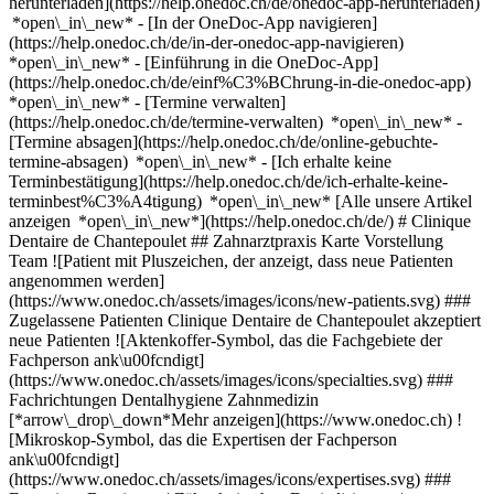
herunterladen](https://help.onedoc.ch/de/onedoc-app-herunterladen)
*open\_in\_new* - [In der OneDoc-App navigieren]
(https://help.onedoc.ch/de/in-der-onedoc-app-navigieren)
*open\_in\_new* - [Einführung in die OneDoc-App]
(https://help.onedoc.ch/de/einf%C3%BChrung-in-die-onedoc-app)
*open\_in\_new*
- [Termine verwalten](https://help.onedoc.ch/de/termine-verwalten) *open\_in\_new* - [Termine absagen](https://help.onedoc.ch/de/online-gebuchte-termine-absagen) *open\_in\_new* - [Ich erhalte keine Terminbestätigung](https://help.onedoc.ch/de/ich-erhalte-keine-terminbest%C3%A4tigung) *open\_in\_new* [Alle unsere Artikel anzeigen *open\_in\_new*](https://help.onedoc.ch/de/) # Clinique Dentaire de Chantepoulet ## Zahnarztpraxis Karte Vorstellung Team ![Patient mit Pluszeichen, der anzeigt, dass neue Patienten angenommen werden](https://www.onedoc.ch/assets/images/icons/new-patients.svg) ### Zugelassene Patienten Clinique Dentaire de Chantepoulet akzeptiert neue Patienten ![Aktenkoffer-Symbol, das die Fachgebiete der Fachperson ank\u00fcndigt](https://www.onedoc.ch/assets/images/icons/specialties.svg) ### Fachrichtungen Dentalhygiene Zahnmedizin [*arrow\_drop\_down*Mehr anzeigen](https://www.onedoc.ch) ![Mikroskop-Symbol, das die Expertisen der Fachperson ank\u00fcndigt](https://www.onedoc.ch/assets/images/icons/expertises.svg) ### Expertisen Bruxismus | Zähneknirschen Devitalisierung | Wurzelkanalbehandlung Endodontie Gingivitis | Zahnfleischentzündung Karies Parodontologie | Zahnlockerung | Zahnfleischpflege Pädiatrische Mund- oder Oralchirurgie Zahnabszess Zahnaufhellung | Bleaching Zahnfehlstellung | Unsichtbare transparente Zahnschiene | Invisalign Zahninfektion | Zahnweh Zahnkrone Zahnprothese | Zahnstellit Zahnreinigung Zahnschmuck Zahnspange Zahnsteinentfernung Zahnverblendung Keramik | Veneer Zahnärztlicher Notfall [*arrow\_drop\_down*Mehr anzeigen](https://www.onedoc.ch) ![Standortmarker, der Karte und Zugangsinformationen zur Praxis anzeigt](https://www.onedoc.ch/assets/images/icons/map.svg) ### Karte und Anreiseinformationen #### Clinique Dentaire de Chantepoulet Rue de Chantepoulet 21 1201 Genf #### Öffnungszeiten Derzeit geschlossen - Öffnet um 08:00 *expand\_more* Montag: 08:00 - 19:00 Dienstag: 08:00 - 19:00 Mittwoch: 08:00 - 19:00 Donnerstag: 08:00 - 19:00 Freitag: 07:30 - 19:00 Samstag: 08:00 - 17:00 Sonntag: Geschlossen ![Dokument-Symbol, das die Vorstellung der Praxis ankündigt](https://www.onedoc.ch/assets/images/icons/presentation.svg) ### Vorstellung der Einrichtung Kommen Sie zu einem Termin bei uns vorbei: __Clinique Dentaire de Chantepoulet__, Zahnarztpraxis, Genf. - __Emilie Gross, Aurélie Phan__ sind spezialisiert auf __Dentalhygiene__ - __Doron Abergel, José Bernardino, André Coelho, Gentiana Elshani, Wafa Soltana, Gaia Toson__ sind spezialisiert auf __Zahnmedizin__ Für weitere Informationen oder um einen Termin zu buchen, können Sie uns auch anrufen: [022 547 44 44](tel:+41225474444). [](https://assets.onedoc.ch/images/entities/f84a84c01430c69c50a62e03819fa7812267ba196140650fd6e2aabe429f0a9b.jpg)[![Clinique Dentaire de Chantepoulet, Zahnarztpraxis in Genf](https://assets.onedoc.ch/images/entities/2369836c931be45f5560fb13e11fdfbab19177c5aeec251c696145e52785d019-small.png "Clinique Dentaire de Chantepoulet, Zahnarztpraxis in Genf")](https://assets.onedoc.ch/images/entities/2369836c931be45f5560fb13e11fdfbab19177c5aeec251c696145e52785d019.png)[![Clinique Dentaire de Chantepoulet, Zahnarztpraxis in Genf](https://assets.onedoc.ch/images/entities/3b9ed6a6ec115e63ae78b9ed5ee7ced5c42f9ca9b5fc07af942f49dac3171508-small.jpg "Clinique Dentaire de Chantepoulet, Zahnarztpraxis in Genf")](https://assets.onedoc.ch/images/entities/3b9ed6a6ec115e63ae78b9ed5ee7ced5c42f9ca9b5fc07af942f49dac3171508.jpg)[![Clinique Dentaire de Chantepoulet, Zahnarztpraxis in Genf](https://assets.onedoc.ch/images/entities/31af799137ad90a7a222aac44d02ad81b0975e789a4e636c46b04df60b95f346-small.jpg "Clinique Dentaire de Chantepoulet, Zahnarztpraxis in Genf")](https://assets.onedoc.ch/images/entities/31af799137ad90a7a222aac44d02ad81b0975e789a4e636c46b04df60b95f346.jpg)[![Clinique Dentaire de Chantepoulet, Zahnarztpraxis in Genf](https://assets.onedoc.ch/images/entities/5ac7783fa0a8b9b5fcd201cee50d317ad20ebefbdb1ffde48dcf5599c5267193-small.jpg "Clinique Dentaire de Chantepoulet, Zahnarztpraxis in Genf")](https://assets.onedoc.ch/images/entities/5ac7783fa0a8b9b5fcd201cee50d317ad20ebefbdb1ffde48dcf5599c5267193.jpg)[![Clinique Dentaire de Chantepoulet, Zahnarztpraxis in Genf](https://assets.onedoc.ch/images/entities/d550ea3a1ec00918871fef66720c71a26c87d0adbddd483c0dfb80bb37351f93-small.jpg "Clinique Dentaire de Chantepoulet, Zahnarztpraxis in Genf")](https://assets.onedoc.ch/images/entities/d550ea3a1ec00918871fef66720c71a26c87d0adbddd483c0dfb80bb37351f93.jpg)[![Clinique Dentaire de Chantepoulet, Zahnarztpraxis in Genf](https://assets.onedoc.ch/images/entities/2461948f53bf5a4211f2e39d1d374b7ffc2e4b8cbfc1cca85b1f7280a3f3efc8-small.jpg "Clinique Dentaire de Chantepoulet, Zahnarztpraxis in Genf")](https://assets.onedoc.ch/images/entities/2461948f53bf5a4211f2e39d1d374b7ffc2e4b8cbfc1cca85b1f7280a3f3efc8.jpg)[![Clinique Dentaire de Chantepoulet, Zahnarztpraxis in Genf](https://assets.onedoc.ch/images/entities/6d9f14beded0f5bcc4be5a2b03d1a10d929335bc6cd313029d91fe83a253cdea-small.jpg "Clinique Dentaire de Chantepoulet, Zahnarztpraxis in Genf")](https://assets.onedoc.ch/images/entities/6d9f14beded0f5bcc4be5a2b03d1a10d929335bc6cd313029d91fe83a253cdea.jpg)[![Clinique Dentaire de Chantepoulet, Zahnarztpraxis in Genf](https://assets.onedoc.ch/images/entities/613a6911467cf9952e82cdc7b68cbff3666215f42316ad5e7f22375d86200e46-small.jpg "Clinique Dentaire de Chantepoulet, Zahnarztpraxis in Genf")](https://assets.onedoc.ch/images/entities/613a6911467cf9952e82cdc7b68cbff3666215f42316ad5e7f22375d86200e46.jpg)[![Clinique Dentaire de Chantepoulet, Zahnarztpraxis in Genf](https://assets.onedoc.ch/images/entities/59bf0764f2e61042003429dcd9ed5d8614bfadd81bc226e2ca59d49598a12e73-small.png "Clinique Dentaire de Chantepoulet, Zahnarztpraxis in Genf")](https://assets.onedoc.ch/images/entities/59bf0764f2e61042003429dcd9ed5d8614bfadd81bc226e2ca59d49598a12e73.png) ![Personengruppe-Symbol, das die Liste der in der Praxis tätigen Fachpersonen ankündigt](https://www.onedoc.ch/assets/images/icons/team.svg) ### Team Dentalhygienikerinnen [![Emilie Gross, Dentalhygienikerin in Genf](https://assets.onedoc.ch/images/users/85ef4f3ce68475cff2a9258d902cb6e6dcad0cd3ac450977ecd1d4176cf0e81b-small.jpg "Emilie Gross, Dentalhygienikerin in Genf") \ __Frau Emilie Gross__](https://www.onedoc.ch/de/dentalhygienikerin/genf/pcsec/emilie-gross) [![Aurélie Phan, Dentalhygienikerin in Genf](https://assets.onedoc.ch/images/users/d5518cfb7fb253071261418b63c23b517aa40f1378452c3db3e4dceb6ad044ff-small.jpg "Aurélie Phan, Dentalhygienikerin in Genf") \ __Frau Aurélie Phan__](https://www.onedoc.ch/de/dentalhygienikerin/genf/pcnwu/aurelie-phan) Zahnärzte [![Doron Abergel, Zahnarzt in Genf](https://assets.onedoc.ch/images/users/f40fae34bd4e6b8d4e9aef2654fe95fdc5b8d32f4eb38b792c3b75e1905884e8-small.jpg "Doron Abergel, Zahnarzt in Genf") \ __Dr. Doron Abergel__](https://www.onedoc.ch/de/zahnarzt/genf/pcv9m/dr-doron-abergel) [![José Bernardino, Zahnarzt in Genf](https://assets.onedoc.ch/images/users/446fe200873cf79acbe1540d283d7d1d026e0ef411a8b596643981aa75760dbd-small.jpg "José Bernardino, Zahnarzt in Genf") \ __Dr. José Bernardino__](https://www.onedoc.ch/de/zahnarzt/genf/pcnwt/dr-jose-bernardino) [![André Coelho, Zahnarzt in Genf](https://assets.onedoc.ch/images/users/34a768f26cddc61688f5fcd1c16d76187b89e80214485d71aa20ea2eb4bdbc21-small.jpg "André Coelho, Zahnarzt in Genf") \ __Dr. André Coelho__](https://www.onedoc.ch/de/zahnarzt/genf/pcwgo/dr-andre-coelho) [![Gentiana Elshani, Zahnärztin in Genf](https://assets.onedoc.ch/images/users/63cd4e3da47d9aba8c1540bf31330d307deb0fe752cb30a58260599cfe3e1254-small.jpg "Gentiana Elshani, Zahnärztin in Genf") \ __Dr. Gentiana Elshani__](https://www.onedoc.ch/de/zahnarztin/genf/pcxii/dr-gentiana-elshani) [![Wafa Soltana, Zahnärztin in Genf](https://assets.onedoc.ch/images/users/425d23918983c43ceb73e6fdeda76bae82804694486548b5eeb0763fd16c162f-small.jpg "Wafa Soltana, Zahnärztin in Genf") \ __Dr. Wafa Soltana__](https://www.onedoc.ch/de/zahnarztin/genf/pcnws/dr-wafa-soltana) [![Gaia Toson, Zahnärztin in Genf](https://assets.onedoc.ch/images/users/39e8e1fac06e80e45e6b8b0b1d3a77d6dee2ee22c79ec5548cc6dce7dec4a799-small.jpg "Gaia Toson, Zahnärztin in Genf") \ __Dr. Gaia Toson__](https://www.onedoc.ch/de/zahnarztin/genf/pcnwx/dr-gaia-toson) ![Sprechblasen-Symbol, das den FAQ-Bereich ank\u00fcndigt](https://www.onedoc.ch/assets/images/icons/faq.svg) ### FAQ *expand\_more* *keyboard\_arrow\_right* ## Wie lautet die Adresse von Clinique Dentaire de Chantepoulet? Clinique Dentaire de Chantepoulet empfängt Patienten hier: Rue de Chantepoulet 21, 1201 Genf. * * * *keyboard\_arrow\_right* ## Wie sind die Öffnungszeiten von Clinique Dentaire de Chantepoulet? Clinique Dentaire de Chantepoulet ist geöffnet: - Am Montag von 08:00 bis 19:00 Uhr - Am Dienstag von 08:00 bis 19:00 Uhr - Am Mittwoch von 08:00 bis 19:00 Uhr - Am Donnerstag von 08:00 bis 19:00 Uhr - Am Freitag von 07:30 bis 19:00 Uhr - Am Samstag von 08:00 bis 17:00 Uhr - Am Sonntag geschlossen Uhr * * * *keyboard\_arrow\_right* ## Wie lautet die Telefonnummer von Clinique Dentaire de Chantepoulet? Die Telefonnummer von Clinique Dentaire de Chantepoulet lautet [022 547 44 44](tel:+41225474444). * * * *keyboard\_arrow\_right* ## Welche Fachrichtungen werden in Clinique Dentaire de Chantepoulet praktiziert? Clinique Dentaire de Chantepoulet bietet Beratungen/ Behandlungen in [Dentalhygiene](https://www.onedoc.ch/de/dentalhygieniker/genf) und [Zahnmedizin](https://www.onedoc.ch/de/zahnarzt/genf) an. * * * *keyboard\_arrow\_right* ## Was sind die Expertisen von Clinique Dentaire de Chantepoulet? Die Expertisen von Clinique Dentaire de Chantepoulet sind: [Bruxismus | Zähneknirschen](https://www.onedoc.ch/de/bruxismus-zahneknirschen/genf), [Devitalisierung | Wurzelkanalbehandlung](https://www.on