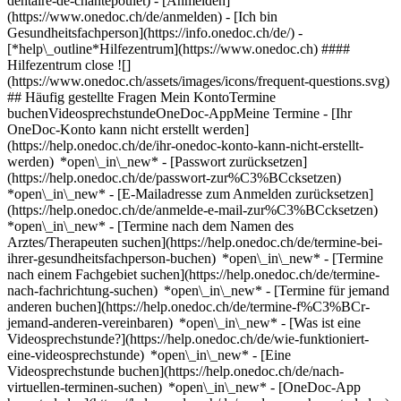
dentaire-de-chantepoulet)
- [Anmelden]
(https://www.onedoc.ch/de/anmelden) - [Ich bin
Gesundheitsfachperson](https://info.onedoc.ch/de/)
-
[*help\_outline*Hilfezentrum](https://www.onedoc.ch) ####
Hilfezentrum close ![]
(https://www.onedoc.ch/assets/images/icons/frequent-questions.svg)
## Häufig gestellte Fragen Mein KontoTermine
buchenVideosprechstundeOneDoc-AppMeine Termine - [Ihr
OneDoc-Konto kann nicht erstellt werden]
(https://help.onedoc.ch/de/ihr-onedoc-konto-kann-nicht-erstellt-
werden) *open\_in\_new* - [Passwort zurücksetzen]
(https://help.onedoc.ch/de/passwort-zur%C3%BCcksetzen)
*open\_in\_new* - [E-Mailadresse zum Anmelden zurücksetzen]
(https://help.onedoc.ch/de/anmelde-e-mail-zur%C3%BCcksetzen)
*open\_in\_new*
- [Termine nach dem Namen des
Arztes/Therapeuten suchen](https://help.onedoc.ch/de/termine-bei-
ihrer-gesundheitsfachperson-buchen) *open\_in\_new* - [Termine
nach einem Fachgebiet suchen](https://help.onedoc.ch/de/termine-
nach-fachrichtung-suchen) *open\_in\_new* - [Termine für jemand
anderen buchen](https://help.onedoc.ch/de/termine-f%C3%BCr-
jemand-anderen-vereinbaren) *open\_in\_new*
- [Was ist eine
Videosprechstunde?](https://help.onedoc.ch/de/wie-funktioniert-
eine-videosprechstunde) *open\_in\_new* - [Eine
Videosprechstunde buchen](https://help.onedoc.ch/de/nach-
virtuellen-terminen-suchen) *open\_in\_new*
- [OneDoc-App