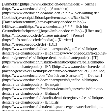
[Anmelden](https://www.onedoc.ch/de/anmelden) - [Suche]
(https://www.onedoc.ch/de/) - [Anmelden]
(https://www.onedoc.ch/de/anmelden) * * * - [Verwaltung der
Cookies](javascript:Didomi.preferences.show%28%29) -
[Datenschutzzentrum](https://privacy.onedoc.ch/de/) -
[Hilfezentrum](https://www.onedoc.ch) * * * - [Ich bin
Gesundheitsfachperson](https://info.onedoc.ch/de/) - [Über uns]
(https://info.onedoc.ch/de/unsere-mission/) - [Presse]
(https://info.onedoc.ch/de/media/) - [Karriere]
(https://career.onedoc.ch/de)
- [DE]
(https://www.onedoc.ch/de/zahnarztpraxis/genf/ee1s/clinique-
dentaire-de-chantepoulet) - [FR](https://www.onedoc.ch/fr/cabinet-
dentaire/geneve/ee1s/clinique-dentaire-de-chantepoulet) - [IT]
(https://www.onedoc.ch/it/studio-dentistico/ginevra/ee1s/clinique-
dentaire-de-chantepoulet) - [EN](https://www.onedoc.ch/en/dental-
practice/geneva/ee1s/clinique-dentaire-de-chantepoulet) [OneDoc]
(https://www.onedoc.ch/de/ "Zurück zur Startseite") - [Deutsch]
(https://www.onedoc.ch/de/zahnarztpraxis/genf/ee1s/clinique-
dentaire-de-chantepoulet) - [Français]
(https://www.onedoc.ch/fr/cabinet-dentaire/geneve/ee1s/clinique-
dentaire-de-chantepoulet) - [Italiano]
(https://www.onedoc.ch/it/studio-dentistico/ginevra/ee1s/clinique-
dentaire-de-chantepoulet) - [English]
(https://www.onedoc.ch/en/dental-practice/geneva/ee1s/clinique-