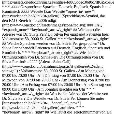
(https://assets.onedoc.ch/images/entities/4d865ddec30d0c7df6a5c
* * * #### Gesprochene Sprachen Deutsch, Englisch, Spanisch und
Rumänisch #### Website [Zur Website *open\_in\_new*]
(https://adent.ch/de/klinik/st-gallen/) ![Sprechblasen-Symbol, das
den FAQ-Bereich ank\u00fcndigt]
(https://www.onedoc.ch/assets/images/icons/faq.svg) ### FAQ
*expand\_more* *keyboard\_arrow\_right* ## Wie lautet die
Adresse von Dr. Silvia Per? Dr. Silvia Per empfängt Patienten hier:
Vadianstrasse 58, 9000 St. Gallen. * * * *keyboard\_arrow\_right*
## Welche Sprachen werden von Dr. Silvia Per gesprochen? Dr.
Silvia Per behandelt Patienten auf Deutsch, Englisch, Spanisch und
Rumänisch. * * * *keyboard\_arrow\_right* ## Wie sind die
Öffnungszeiten von Dr. Silvia Per? Die Öffnungszeiten von Dr.
Silvia Per sind: - #### [Adent - Saint Gall]
(https://www.onedoc.ch/de/zahnarztpraxis/st-gallen/e9x2/adent-
saint-gall) : Vadianstrasse 58, 9000 St. Gallen - Am Montag von
07:00 bis 20:00 Uhr - Am Dienstag von 07:00 bis 20:00 Uhr - Am
Mittwoch von 07:00 bis 20:00 Uhr - Am Donnerstag von 07:00 bis
20:00 Uhr - Am Freitag von 07:00 bis 20:00 Uhr - Am Samstag von
09:00 bis 14:00 Uhr - Am Sonntag geschlossen Uhr * * *
*keyboard\_arrow\_right* ## Was ist die Adresse der Website von
Dr. Silvia Per? Die Website von Dr. Silvia Per können Sie unter
[https://adent.ch/de/klinik/st-... *open\_in\_new*]
(https://adent.ch/de/klinik/st-gallen/) aufrufen. * * *
*keyboard\_arrow\_right* ## Wie lautet die Telefonnummer von Dr.