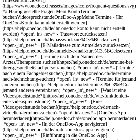
Hilfezentrum close ![]
(https://www.onedoc.ch/assets/images/icons/frequent-questions.svg)
## Häufig gestellte Fragen Mein KontoTermine
buchenVideosprechstundeOneDoc-AppMeine Termine - [Ihr
OneDoc-Konto kann nicht erstellt werden]
(https://help.onedoc.ch/de/ihr-onedoc-konto-kann-nicht-erstellt-
werden) *open\_in\_new* - [Passwort zurücksetzen]
(https://help.onedoc.ch/de/passwort-zur%C3%BCcksetzen)
*open\_in\_new* - [E-Mailadresse zum Anmelden zurücksetzen]
(https://help.onedoc.ch/de/anmelde-e-mail-zur%C3%BCcksetzen)
*open\_in\_new*
- [Termine nach dem Namen des
Arztes/Therapeuten suchen](https://help.onedoc.ch/de/termine-bei-
ihrer-gesundheitsfachperson-buchen) *open\_in\_new* - [Termine
nach einem Fachgebiet suchen](https://help.onedoc.ch/de/termine-
nach-fachrichtung-suchen) *open\_in\_new* - [Termine für jemand
anderen buchen](https://help.onedoc.ch/de/termine-f%C3%BCr-
jemand-anderen-vereinbaren) *open\_in\_new*
- [Was ist eine
Videosprechstunde?](https://help.onedoc.ch/de/wie-funktioniert-
eine-videosprechstunde) *open\_in\_new* - [Eine
Videosprechstunde buchen](https://help.onedoc.ch/de/nach-
virtuellen-terminen-suchen) *open\_in\_new*
- [OneDoc-App
herunterladen](https://help.onedoc.ch/de/onedoc-app-herunterladen)
*open\_in\_new* - [In der OneDoc-App navigieren]
(https://help.onedoc.ch/de/in-der-onedoc-app-navigieren)
*open\_in\_new* - [Einführung in die OneDoc-App]