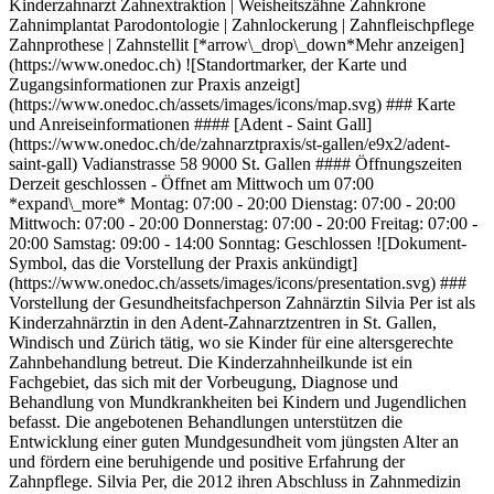
Kinderzahnarzt Zahnextraktion | Weisheitszähne Zahnkrone
Zahnimplantat Parodontologie | Zahnlockerung | Zahnfleischpflege
Zahnprothese | Zahnstellit [*arrow\_drop\_down*Mehr anzeigen]
(https://www.onedoc.ch) ![Standortmarker, der Karte und
Zugangsinformationen zur Praxis anzeigt]
(https://www.onedoc.ch/assets/images/icons/map.svg) ### Karte
und Anreiseinformationen #### [Adent - Saint Gall]
(https://www.onedoc.ch/de/zahnarztpraxis/st-gallen/e9x2/adent-
saint-gall) Vadianstrasse 58 9000 St. Gallen #### Öffnungszeiten
Derzeit geschlossen - Öffnet am Mittwoch um 07:00
*expand\_more* Montag: 07:00 - 20:00 Dienstag: 07:00 - 20:00
Mittwoch: 07:00 - 20:00 Donnerstag: 07:00 - 20:00 Freitag: 07:00 -
20:00 Samstag: 09:00 - 14:00 Sonntag: Geschlossen ![Dokument-
Symbol, das die Vorstellung der Praxis ankündigt]
(https://www.onedoc.ch/assets/images/icons/presentation.svg) ###
Vorstellung der Gesundheitsfachperson Zahnärztin Silvia Per ist als
Kinderzahnärztin in den Adent-Zahnarztzentren in St. Gallen,
Windisch und Zürich tätig, wo sie Kinder für eine altersgerechte
Zahnbehandlung betreut. Die Kinderzahnheilkunde ist ein
Fachgebiet, das sich mit der Vorbeugung, Diagnose und
Behandlung von Mundkrankheiten bei Kindern und Jugendlichen
befasst. Die angebotenen Behandlungen unterstützen die
Entwicklung einer guten Mundgesundheit vom jüngsten Alter an
und fördern eine beruhigende und positive Erfahrung der
Zahnpflege. Silvia Per, die 2012 ihren Abschluss in Zahnmedizin