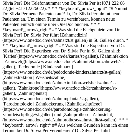
Silvia Per? Die Telefonnummer von Dr. Silvia Per ist [071 222 66
22](tel:+41712226622). * * * *keyboard\_arrow\_right* ## Nimmt
Dr. Silvia Per neue Patienten auf? Ja, Dr. Silvia Per nimmt neue
Patienten an. Um einen Termin zu vereinbaren, können neue
Patienten einfach online über OneDoc buchen. * * *
*keyboard\_arrow\_right* ## Was sind die Fachgebiete von Dr.
Silvia Per? Dr. Silvia Per führt [Zahnmedizin]
(https://www.onedoc.ch/de/zahnarzt/st-gallen) in St. Gallen durch. *
* * *keyboard\_arrow\_right* ## Was sind die Expertisen von Dr.
Silvia Per? Die Expertisen von Dr. Silvia Per in St. Gallen sind:
[Karies](https://www.onedoc.ch/de/karies/st-gallen), [Zahninfektion
| Zahnweh](https://www.onedoc.ch/de/zahninfektion-zahnweh/st-
gallen), [Pedodontie | Kinderzahnarzt]
(https://www.onedoc.ch/de/pedodontie-kinderzahnarzt/st-gallen),
[Zahnextraktion | Weisheitszähne]
(https://www.onedoc.ch/de/zahnextraktion-weisheitszahne/st-
gallen), [Zahnkrone](https://www.onedoc.ch/de/zahnkrone/st-
gallen), [Zahnimplantat]
(https://www.onedoc.ch/de/zahnimplantat/st-gallen),
[Parodontologie | Zahnlockerung | Zahnfleischpflege]
(https://www.onedoc.ch/de/parodontologie-zahnlockerung-
zahnfleischpflege/st-gallen) und [Zahnprothese | Zahnstellit]
(https://www.onedoc.ch/de/zahnprothese-zahnstellit/st-gallen). * * *
*keyboard\_arrow\_right* ## Aus welchen Gründen kann ich einen
Termin bei Dr. Silvia Per vereinbaren? Dr. Silvia Per führt