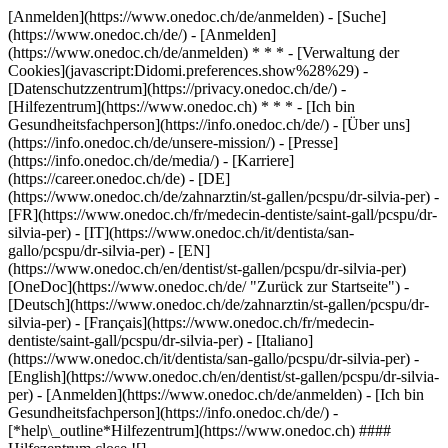
[Anmelden](https://www.onedoc.ch/de/anmelden) - [Suche]
(https://www.onedoc.ch/de/) - [Anmelden]
(https://www.onedoc.ch/de/anmelden) * * * - [Verwaltung der
Cookies](javascript:Didomi.preferences.show%28%29) -
[Datenschutzzentrum](https://privacy.onedoc.ch/de/) -
[Hilfezentrum](https://www.onedoc.ch) * * * - [Ich bin
Gesundheitsfachperson](https://info.onedoc.ch/de/) - [Über uns]
(https://info.onedoc.ch/de/unsere-mission/) - [Presse]
(https://info.onedoc.ch/de/media/) - [Karriere]
(https://career.onedoc.ch/de)
- [DE]
(https://www.onedoc.ch/de/zahnarztin/st-gallen/pcspu/dr-silvia-per) -
[FR](https://www.onedoc.ch/fr/medecin-dentiste/saint-gall/pcspu/dr-
silvia-per) - [IT](https://www.onedoc.ch/it/dentista/san-
gallo/pcspu/dr-silvia-per) - [EN]
(https://www.onedoc.ch/en/dentist/st-gallen/pcspu/dr-silvia-per)
[OneDoc](https://www.onedoc.ch/de/ "Zurück zur Startseite") -
[Deutsch](https://www.onedoc.ch/de/zahnarztin/st-gallen/pcspu/dr-
silvia-per) - [Français](https://www.onedoc.ch/fr/medecin-
dentiste/saint-gall/pcspu/dr-silvia-per) - [Italiano]
(https://www.onedoc.ch/it/dentista/san-gallo/pcspu/dr-silvia-per) -
[English](https://www.onedoc.ch/en/dentist/st-gallen/pcspu/dr-silvia-
per)
- [Anmelden](https://www.onedoc.ch/de/anmelden) - [Ich bin
Gesundheitsfachperson](https://info.onedoc.ch/de/)
-
[*help\_outline*Hilfezentrum](https://www.onedoc.ch) ####