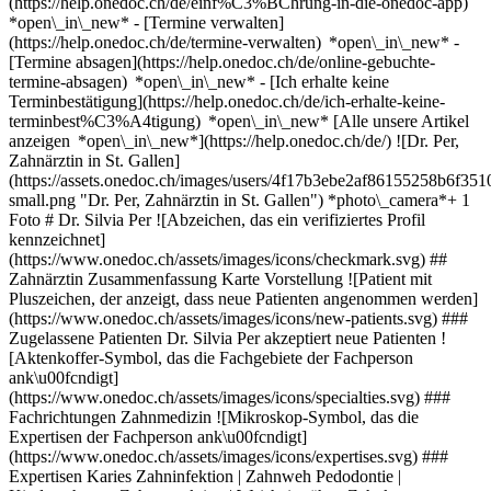
(https://help.onedoc.ch/de/einf%C3%BChrung-in-die-onedoc-app)
*open\_in\_new*
- [Termine verwalten]
(https://help.onedoc.ch/de/termine-verwalten) *open\_in\_new* -
[Termine absagen](https://help.onedoc.ch/de/online-gebuchte-
termine-absagen) *open\_in\_new* - [Ich erhalte keine
Terminbestätigung](https://help.onedoc.ch/de/ich-erhalte-keine-
terminbest%C3%A4tigung) *open\_in\_new* [Alle unsere Artikel
anzeigen *open\_in\_new*](https://help.onedoc.ch/de/) ![Dr. Per,
Zahnärztin in St. Gallen]
(https://assets.onedoc.ch/images/users/4f17b3ebe2af86155258b6f
small.png "Dr. Per, Zahnärztin in St. Gallen") *photo\_camera*+ 1
Foto # Dr. Silvia Per ![Abzeichen, das ein verifiziertes Profil
kennzeichnet]
(https://www.onedoc.ch/assets/images/icons/checkmark.svg) ##
Zahnärztin Zusammenfassung Karte Vorstellung ![Patient mit
Pluszeichen, der anzeigt, dass neue Patienten angenommen werden]
(https://www.onedoc.ch/assets/images/icons/new-patients.svg) ###
Zugelassene Patienten Dr. Silvia Per akzeptiert neue Patienten !
[Aktenkoffer-Symbol, das die Fachgebiete der Fachperson
ank\u00fcndigt]
(https://www.onedoc.ch/assets/images/icons/specialties.svg) ###
Fachrichtungen Zahnmedizin ![Mikroskop-Symbol, das die
Expertisen der Fachperson ank\u00fcndigt]
(https://www.onedoc.ch/assets/images/icons/expertises.svg) ###
Expertisen Karies Zahninfektion | Zahnweh Pedodontie |