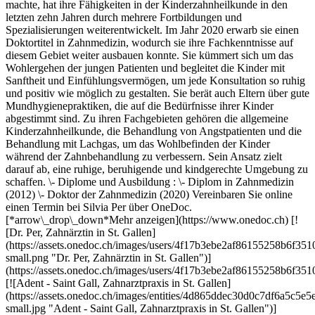
machte, hat ihre Fähigkeiten in der Kinderzahnheilkunde in den
letzten zehn Jahren durch mehrere Fortbildungen und
Spezialisierungen weiterentwickelt. Im Jahr 2020 erwarb sie einen
Doktortitel in Zahnmedizin, wodurch sie ihre Fachkenntnisse auf
diesem Gebiet weiter ausbauen konnte. Sie kümmert sich um das
Wohlergehen der jungen Patienten und begleitet die Kinder mit
Sanftheit und Einfühlungsvermögen, um jede Konsultation so ruhig
und positiv wie möglich zu gestalten. Sie berät auch Eltern über gute
Mundhygienepraktiken, die auf die Bedürfnisse ihrer Kinder
abgestimmt sind. Zu ihren Fachgebieten gehören die allgemeine
Kinderzahnheilkunde, die Behandlung von Angstpatienten und die
Behandlung mit Lachgas, um das Wohlbefinden der Kinder
während der Zahnbehandlung zu verbessern. Sein Ansatz zielt
darauf ab, eine ruhige, beruhigende und kindgerechte Umgebung zu
schaffen. \- Diplome und Ausbildung : \- Diplom in Zahnmedizin
(2012) \- Doktor der Zahnmedizin (2020) Vereinbaren Sie online
einen Termin bei Silvia Per über OneDoc.
[*arrow\_drop\_down*Mehr anzeigen](https://www.onedoc.ch) [!
[Dr. Per, Zahnärztin in St. Gallen]
(https://assets.onedoc.ch/images/users/4f17b3ebe2af86155258b6f
small.png "Dr. Per, Zahnärztin in St. Gallen")]
(https://assets.onedoc.ch/images/users/4f17b3ebe2af86155258b6f
[![Adent - Saint Gall, Zahnarztpraxis in St. Gallen]
(https://assets.onedoc.ch/images/entities/4d865ddec30d0c7df6a5c
small.jpg "Adent - Saint Gall, Zahnarztpraxis in St. Gallen")]