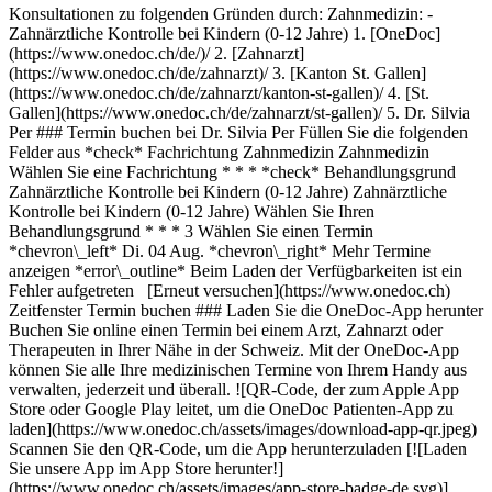
Konsultationen zu folgenden Gründen durch: Zahnmedizin: -
Zahnärztliche Kontrolle bei Kindern (0-12 Jahre)
1. [OneDoc](https://www.onedoc.ch/de/)/ 2. [Zahnarzt](https://www.onedoc.ch/de/zahnarzt)/ 3. [Kanton St. Gallen](https://www.onedoc.ch/de/zahnarzt/kanton-st-gallen)/ 4. [St. Gallen](https://www.onedoc.ch/de/zahnarzt/st-gallen)/ 5. Dr. Silvia Per ### Termin buchen bei Dr. Silvia Per Füllen Sie die folgenden Felder aus *check* Fachrichtung Zahnmedizin Zahnmedizin Wählen Sie eine Fachrichtung * * * *check* Behandlungsgrund Zahnärztliche Kontrolle bei Kindern (0-12 Jahre) Zahnärztliche Kontrolle bei Kindern (0-12 Jahre) Wählen Sie Ihren Behandlungsgrund * * * 3 Wählen Sie einen Termin *chevron\_left* Di. 04 Aug. *chevron\_right* Mehr Termine anzeigen *error\_outline* Beim Laden der Verfügbarkeiten ist ein Fehler aufgetreten [Erneut versuchen](https://www.onedoc.ch) Zeitfenster Termin buchen ### Laden Sie die OneDoc-App herunter Buchen Sie online einen Termin bei einem Arzt, Zahnarzt oder Therapeuten in Ihrer Nähe in der Schweiz. Mit der OneDoc-App können Sie alle Ihre medizinischen Termine von Ihrem Handy aus verwalten, jederzeit und überall. ![QR-Code, der zum Apple App Store oder Google Play leitet, um die OneDoc Patienten-App zu laden](https://www.onedoc.ch/assets/images/download-app-qr.jpeg) Scannen Sie den QR-Code, um die App herunterzuladen [![Laden Sie unsere App im App Store herunter!](https://www.onedoc.ch/assets/images/app-store-badge-de.svg)](https://apps.apple.com/ch/app/onedoc/id1592376413?l=fr)[![Laden Sie unsere App im Google Play Store herunter!](https://www.onedoc.ch/assets/images/google-play-badge-de.png)](https://play.google.com/store/apps/details?id=ch.onedoc.patient&hl=fr-CH) *keyboard\_arrow\_right* ## Verwandte Fachgebiete [Zahnarzt in Malans](https://www.onedoc.ch/de/zahnarzt/malans)[Zahnarzt in St. Gallen](https://www.onedoc.ch/de/zahnarzt/st-gallen)[Zahnarzt in Buchs SG](https://www.onedoc.ch/de/zahnarzt/buchs?state=SG)[Zahnarzt in Winterthur](https://www.onedoc.ch/de/zahnarzt/winterthur) *keyboard\_arrow\_right* ## Verwandte Expertisen [Karies in St. Gallen](https://www.onedoc.ch/de/karies/st-gallen)[Zahninfektion | Zahnweh in St. Gallen](https://www.onedoc.ch/de/zahninfektion-zahnweh/st-gallen)[Pedodontie | Kinderzahnarzt in St. Gallen](https://www.onedoc.ch/de/pedodontie-kinderzahnarzt/st-gallen) *keyboard\_arrow\_right* ## Beliebte Suchbegriffe [Physiotherapeut in Winterthur](https://www.onedoc.ch/de/physiotherapeut/winterthur)[Hausarzt (Allgemeinmedizin) in Winterthur](https://www.onedoc.ch/de/hausarzt-allgemeinmedizin/winterthur)[Augenarzt in Winterthur](https://www.onedoc.ch/de/augenarzt/winterthur)[Gynäkologe (Frauenarzt und Geburtshelfer) in Winterthur](https://www.onedoc.ch/de/gynakologe-frauenarzt-und-geburtshelfer/winterthur)[Hausarzt (Allgemeinmedizin) in St. Gallen](https://www.onedoc.ch/de/hausarzt-allgemeinmedizin/st-gallen)[Sportphysiotherapeut in Winterthur](https://www.onedoc.ch/de/sportphysiotherapeut/winterthur)[Facharzt für Allgemeine Innere Medizin in Winterthur](https://www.onedoc.ch/de/facharzt-fur-allgemeine-innere-medizin/winterthur)[Hautarzt (Dermatologe) in Winterthur](https://www.onedoc.ch/de/hautarzt-dermatologe/winterthur)[Physiotherapeut in St. Gallen](https://www.onedoc.ch/de/physiotherapeut/st-gallen)[Physiotherapeut in Abtwil SG](https://www.onedoc.ch/de/physiotherapeut/abtwil?state=SG)[Gynäkologe (Frauenarzt und Geburtshelfer) in Rapperswil-Jona](https://www.onedoc.ch/de/gynakologe-frauenarzt-und-geburtshelfer/rapperswil-jona)[Hausarzt (Allgemeinmedizin) in Sargans](https://www.onedoc.ch/de/hausarzt-allgemeinmedizin/sargans)[Facharzt für Allgemeine Innere Medizin in Frauenfeld](https://www.onedoc.ch/de/facharzt-fur-allgemeine-innere-medizin/frauenfeld)[Masseur (klassische Massage) in Winterthur](https://www.onedoc.ch/de/masseur-klassische-massage/winterthur)[Medizinischer Masseur (Massage) in Winterthur](https://www.onedoc.ch/de/medizinischer-masseur-massage/winterthur)[Impfzentrum in St. Gallen](https://www.onedoc.ch/de/impfzentrum/st-gallen)[Sportphysiotherapeut in Abtwil SG](https://www.onedoc.ch/de/sportphysiotherapeut/abtwil?state=SG)[Facharzt für Allgemeine Innere Medizin in Rapperswil-Jona](https://www.onedoc.ch/de/facharzt-fur-allgemeine-innere-medizin/rapperswil-jona)[Spezialist für ästhetische Medizin in Winterthur](https://www.onedoc.ch/de/spezialist-fur-asthetische-medizin/winterthur)[Hausarzt (Allgemeinmedizin) in Müllheim](https://www.onedoc.ch/de/hausarzt-allgemeinmedizin/mullheim)[Augenarzt in Pfäffikon ZH](https://www.onedoc.ch/de/augenarzt/pfaffikon?state=ZH) *keyboard\_arrow\_right* ## Finden Sie einen Arzt oder Therapeuten [Ärzte- und Therapeutenverzeichnis](https://www.onedoc.ch/de/verzeichnis) [A](https://www.onedoc.ch/de/verzeichnis/A) [B](https://www.onedoc.ch/de/verzeichnis/B) [C](https://www.onedoc.ch/de/verzeichnis/C) [D](https://www.onedoc.ch/de/verzeichnis/D) [E](https://www.onedoc.ch/de/verzeichnis/E) [F](https://www.onedoc.ch/de/verzeichnis/F) [G](https://www.onedoc.ch/de/verzeichnis/G) [H](https://www.onedoc.ch/de/verzeichnis/H) [I](https://www.onedoc.ch/de/verzeichnis/I) [J](https://www.onedoc.ch/de/verzeichnis/J) [K](https://www.onedoc.ch/de/verzeichnis/K) [L](https://www.onedoc.ch/de/verzeichnis/L) [M](https://www.onedoc.ch/de/verzeichnis/M) [N](https://www.onedoc.ch/de/verzeichnis/N) [O](https://www.onedoc.ch/de/verzeichnis/O) [P](https://www.onedoc.ch/de/verzeichnis/P) [Q](https://www.onedoc.ch/de/verzeichnis/Q) [R](https://www.onedoc.ch/de/verzeichnis/R) [S](https://www.onedoc.ch/de/verzeichnis/S) [T](https://www.onedoc.ch/de/verzeichnis/T) [U](https://www.onedoc.ch/de/verzeichnis/U) [V](https://www.onedoc.ch/de/verzeichnis/V) [W](https://www.onedoc.ch/de/verzeichnis/W) [X](https://www.onedoc.ch/de/verzeichnis/X) [Y](https://www.onedoc.ch/de/verzeichnis/Y) [Z](https://www.onedoc.ch/de/verzeichnis/Z) ## OneDoc [Ich bin Gesundheitsfachperson](https://info.onedoc.ch/de/) [Über uns](https://info.onedoc.ch/de/unsere-mission/) [Presse](https://info.onedoc.ch/de/media/) [Karriere](https://career.onedoc.ch/de) [Datenschutzzentrum](https://privacy.onedoc.ch/de/) [Verwaltung der Cookies](javascript:Didomi.preferences.show%28%29) [Hilfezentrum](https://help.onedoc.ch/de/) ## Sprachen [Deutsch](https://www.onedoc.ch/de/zahnarztin/st-gallen/pcspu/dr-silvia-per) [Français](https://www.onedoc.ch/fr/medecin-dentiste/saint-gall/pcspu/dr-silvia-per) [Italiano](https://www.onedoc.ch/it/dentista/san-gallo/pcspu/dr-silvia-per) [English](https://www.onedoc.ch/en/dentist/st-gallen/pcspu/dr-silvia-per) ## Verwandte Fachgebiete [Zahnarzt in Malans](https://www.onedoc.ch/de/zahnarzt/malans) [Zahnarzt in St. Gallen](https://www.onedoc.ch/de/zahnarzt/st-gallen) [Zahnarzt in Buchs SG](https://www.onedoc.ch/de/zahnarzt/buchs?state=SG) [Zahnarzt in Winterthur](https://www.onedoc.ch/de/zahnarzt/winterthur) ## Verwandte Expertisen [Karies in St. Gallen](https://www.onedoc.ch/de/karies/st-gallen) [Zahninfektion | Zahnweh in St. Gallen](https://www.onedoc.ch/de/zahninfektion-zahnweh/st-gallen) [Pedodontie | Kinderzahnarzt in St. Gallen](https://www.onedoc.ch/de/pedodontie-kinderzahnarzt/st-gallen) ## Beliebte Suchbegriffe [Physiotherapie in Winterthur](https://www.onedoc.ch/de/physiotherapeut/winterthur) [Hausarzt (Allgemeinmedizin) in Winterthur](https://www.onedoc.ch/de/hausarzt-allgemeinmedizin/winterthur) [Augenarzt in Winterthur](https://www.onedoc.ch/de/augenarzt/winterthur) [Gynäkologie (Frauenarzt) in Winterthur](https://www.onedoc.ch/de/gynakologe-frauenarzt-und-geburtshelfer/winterthur) [Hausarzt (Allgemeinmedizin) in St. Gallen](https://www.onedoc.ch/de/hausarzt-allgemeinmedizin/st-gallen) [Sportphysiotherapie in Winterthur](https://www.onedoc.ch/de/sportphysiotherapeut/winterthur) [Facharzt für Allgemeine Innere Medizin in Winterthur](https://www.onedoc.ch/de/facharzt-fur-allgemeine-innere-medizin/winterthur) [Hautarzt (Dermatologie) in Winterthur](https://www.onedoc.ch/de/hautarzt-dermatologe/winterthur) [Physiotherapie in St. Gallen](https://www.onedoc.ch/de/physiotherapeut/st-gallen) [Physiotherapie in Abtwil SG](https://www.onedoc.ch/de/physiotherapeut/abtwil?state=SG) [Gynäkologie (Frauenarzt) in Rapperswil-Jona](https://www.onedoc.ch/de/gynakologe-frauenarzt-und-geburtshelfer/rapperswil-jona) [Hausarzt (Allgemeinmedizin) in Sargans](https://www.onedoc.ch/de/hausarzt-allgemeinmedizin/sargans) [Facharzt für Allgemeine Innere Medizin in Frauenfeld](https://www.onedoc.ch/de/facharzt-fur-allgemeine-innere-medizin/frauenfeld) [Masseur (klassische Massage) in Winterthur](https://www.onedoc.ch/de/masseur-klassische-massage/winterthur) [Medizinische Massage in Winterthur](https://www.onedoc.ch/de/medizinischer-masseur-massage/winterthur) [Impfzentrum in St. Gallen](https://www.onedoc.ch/de/impfzentrum/st-gallen) [Sportphysiotherapie in Abtwil SG](https://www.onedoc.ch/de/sportphysiotherapeut/abtwil?state=SG) [Facharzt für Allgemeine Innere Medizin in Rapperswil-Jona](https://www.onedoc.ch/de/facharzt-fur-allgemeine-innere-medizin/rapperswil-jona) [Ästhetische Medizin in Winterthur](https://www.onedoc.ch/de/spezialist-fur-asthetische-medizin/winterthur) [Hausarzt (Allgemeinmedizin) in Müllheim](https://www.onedoc.ch/de/hausarzt-allgemeinmedizin/mullheim) [Augenarzt in Pfäffikon ZH](https://www.onedoc.ch/de/augenarzt/pfaffikon?state=ZH) [![Facebook-Symbol](https://www.onedoc.ch/assets/images/icons/facebook.svg)](https://facebook.com/onedoc.ch/)[![LinkedIn-Symbol](https://www.onedoc.ch/assets/images/icons/linkedin.svg)](https://linkedin.com/company/onedoc.ch/)[![Instagram-Symbol](https://www.onedoc.ch/assets/images/icons/instagram.svg)](https://www.instagram.com/onedoc.ch/)[![X-Symbol](https://www.onedoc.ch/assets/images/icons/x.svg)](https://twitter.com/OneDoc_ch)[![YouTube-Symbol](https://www.onedoc.ch/assets/images/icons/youtube.svg)](https://www.youtube.com/channel/UCWnlE63em_m8ZioBA5n8Z6w) Finden Sie einen Arzt oder Thera