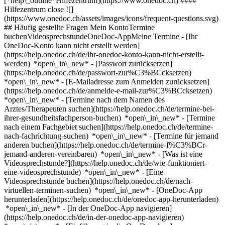
[*help\_outline*Hilfezentrum](https://www.onedoc.ch) ####
Hilfezentrum close ![]
(https://www.onedoc.ch/assets/images/icons/frequent-questions.svg)
## Häufig gestellte Fragen Mein KontoTermine
buchenVideosprechstundeOneDoc-AppMeine Termine - [Ihr
OneDoc-Konto kann nicht erstellt werden]
(https://help.onedoc.ch/de/ihr-onedoc-konto-kann-nicht-erstellt-
werden) *open\_in\_new* - [Passwort zurücksetzen]
(https://help.onedoc.ch/de/passwort-zur%C3%BCcksetzen)
*open\_in\_new* - [E-Mailadresse zum Anmelden zurücksetzen]
(https://help.onedoc.ch/de/anmelde-e-mail-zur%C3%BCcksetzen)
*open\_in\_new*
- [Termine nach dem Namen des
Arztes/Therapeuten suchen](https://help.onedoc.ch/de/termine-bei-
ihrer-gesundheitsfachperson-buchen) *open\_in\_new* - [Termine
nach einem Fachgebiet suchen](https://help.onedoc.ch/de/termine-
nach-fachrichtung-suchen) *open\_in\_new* - [Termine für jemand
anderen buchen](https://help.onedoc.ch/de/termine-f%C3%BCr-
jemand-anderen-vereinbaren) *open\_in\_new*
- [Was ist eine
Videosprechstunde?](https://help.onedoc.ch/de/wie-funktioniert-
eine-videosprechstunde) *open\_in\_new* - [Eine
Videosprechstunde buchen](https://help.onedoc.ch/de/nach-
virtuellen-terminen-suchen) *open\_in\_new*
- [OneDoc-App
herunterladen](https://help.onedoc.ch/de/onedoc-app-herunterladen)
*open\_in\_new* - [In der OneDoc-App navigieren]
(https://help.onedoc.ch/de/in-der-onedoc-app-navigieren)