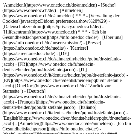
[Anmelden](https://www.onedoc.ch/de/anmelden) - [Suche]
(https://www.onedoc.ch/de/) - [Anmelden]
(https://www.onedoc.ch/de/anmelden) * * * - [Verwaltung der
Cookies](javascript:Didomi.preferences.show%28%29) -
[Datenschutzzentrum](https://privacy.onedoc.ch/de/) -
[Hilfezentrum](https://www.onedoc.ch) * * * - [Ich bin
Gesundheitsfachperson](https://info.onedoc.ch/de/) - [Über uns]
(https://info.onedoc.ch/de/unsere-mission/) - [Presse]
(https://info.onedoc.ch/de/media/) - [Karriere]
(https://career.onedoc.ch/de)
- [DE]
(https://www.onedoc.ch/de/zahnarztin/heiden/pqbu/dr-stefanie-
jacob) - [FR](https://www.onedoc.ch/fr/medecin-
dentiste/heiden/pqbu/dr-stefanie-jacob) - [IT]
(https://www.onedoc.ch/it/dentista/heiden/pqbu/dr-stefanie-jacob) -
[EN](https://www.onedoc.ch/en/dentist/heiden/pqbu/dr-stefanie-
jacob) [OneDoc](https://www.onedoc.ch/de/ "Zurück zur
Startseite") - [Deutsch]
(https://www.onedoc.ch/de/zahnarztin/heiden/pqbu/dr-stefanie-
jacob) - [Français](https://www.onedoc.ch/fr/medecin-
dentiste/heiden/pqbu/dr-stefanie-jacob) - [Italiano]
(https://www.onedoc.ch/it/dentista/heiden/pqbu/dr-stefanie-jacob) -
[English](https://www.onedoc.ch/en/dentist/heiden/pqbu/dr-stefanie-
jacob)
- [Anmelden](https://www.onedoc.ch/de/anmelden) - [Ich bin
Gesundheitsfachperson](https://info.onedoc.ch/de/)
-