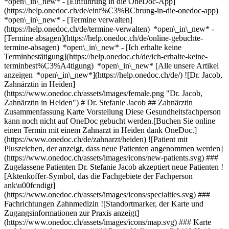
*open\_in\_new* - [Einführung in die OneDoc-App]
(https://help.onedoc.ch/de/einf%C3%BChrung-in-die-onedoc-app)
*open\_in\_new*
- [Termine verwalten](https://help.onedoc.ch/de/termine-verwalten) *open\_in\_new* - [Termine absagen](https://help.onedoc.ch/de/online-gebuchte-termine-absagen) *open\_in\_new* - [Ich erhalte keine Terminbestätigung](https://help.onedoc.ch/de/ich-erhalte-keine-terminbest%C3%A4tigung) *open\_in\_new* [Alle unsere Artikel anzeigen *open\_in\_new*](https://help.onedoc.ch/de/) ![Dr. Jacob, Zahnärztin in Heiden](https://www.onedoc.ch/assets/images/female.png "Dr. Jacob, Zahnärztin in Heiden") # Dr. Stefanie Jacob ## Zahnärztin Zusammenfassung Karte Vorstellung Diese Gesundheitsfachperson kann noch nicht auf OneDoc gebucht werden.[Buchen Sie online einen Termin mit einem Zahnarzt in Heiden dank OneDoc.](https://www.onedoc.ch/de/zahnarzt/heiden) ![Patient mit Pluszeichen, der anzeigt, dass neue Patienten angenommen werden](https://www.onedoc.ch/assets/images/icons/new-patients.svg) ### Zugelassene Patienten Dr. Stefanie Jacob akzeptiert neue Patienten ![Aktenkoffer-Symbol, das die Fachgebiete der Fachperson ank\u00fcndigt](https://www.onedoc.ch/assets/images/icons/specialties.svg) ### Fachrichtungen Zahnmedizin ![Standortmarker, der Karte und Zugangsinformationen zur Praxis anzeigt](https://www.onedoc.ch/assets/images/icons/map.svg) ### Karte und Anreiseinformationen #### Praxis Nelkenweg 3 9410 Heiden ![Dokument-Symbol, das die Vorstellung der Praxis ankündigt](https://www.onedoc.ch/assets/images/icons/presentation.svg) ### Vorstellung der Gesundheitsfachperson Dr. Jacob, __Zahnärztin in Heiden__, heisst Sie Willkommen an folgender Adresse: Nelkenweg 3. Dr. Jacob praktiziert __Zahnmedizin in Heiden__. Für weitere Informationen oder um einen Termin zu buchen, rufen Sie in der Praxis an: [071 599 12 12](tel:+41715991212). * * * #### Gesprochene Sprachen Französisch ![Sprechblasen-Symbol, das den FAQ-Bereich ank\u00fcndigt](https://www.onedoc.ch/assets/images/icons/faq.svg) ### FAQ *expand\_more* *keyboard\_arrow\_right* ## Wie lautet die Adresse von Dr. Stefanie Jacob? Dr. Stefanie Jacob empfängt Patienten hier: Nelkenweg 3, 9410 Heiden. * * * *keyboard\_arrow\_right* ## Welche Sprachen werden von Dr. Stefanie Jacob gesprochen? Dr. Stefanie Jacob behandelt Patienten auf Französisch. * * * *keyboard\_arrow\_right* ## Wie lautet die Telefonnummer von Dr. Stefanie Jacob? Die Telefonnummer von Dr. Stefanie Jacob ist [071 599 12 12](tel:+41715991212). * * * *keyboard\_arrow\_right* ## Was sind die Fachgebiete von Dr. Stefanie Jacob? Dr. Stefanie Jacob führt [Zahnmedizin](https://www.onedoc.ch/de/zahnarzt/heiden) in Heiden durch. 1. [OneDoc](https://www.onedoc.ch/de/)/ 2. [Zahnarzt](https://www.onedoc.ch/de/zahnarzt)/ 3. [Kanton Appenzell Ausserrhoden](https://www.onedoc.ch/de/zahnarzt/kanton-appenzell-ausserrhoden)/ 4. [Heiden](https://www.onedoc.ch/de/zahnarzt/heiden)/ 5. Dr. Stefanie Jacob [*edit*Informationen ändern oder mein Profil löschen](mailto:support@onedoc.ch?subject=Beschreibung%20updaten%20-%20Dr.%20Stefanie%20Jacob%20-%20%2363979) ### Sind Sie Dr. Stefanie Jacob? Übernehmen Sie die Kontrolle über Ihr OneDoc-Profil! Optimieren Sie die Verwaltung Ihrer Praxis mit unserer Online-Terminvereinbarungslösung: *call\_received*Reduzieren Sie No-Shows dank automatisch versendeter Erinnerungs-SMS. *access\_time*Vereinfachen Sie die Verwaltung Ihrer Praxis und sparen Sie administrative Zeit. *visibility*Bieten Sie die Online-Terminbuchung an, ein geschätzter Service für Ihre Patienten. *thumb\_up*Steigern Sie Ihre Sichtbarkeit dank der führenden Terminreservierungsplattform für medizinische Termine in der Schweiz. [OneDoc Pro entdecken](https://info.onedoc.ch/de/) ### Laden Sie die OneDoc-App herunter Buchen Sie online einen Termin bei einem Arzt, Zahnarzt oder Therapeuten in Ihrer Nähe in der Schweiz. Mit der OneDoc-App können Sie alle Ihre medizinischen Termine von Ihrem Handy aus verwalten, jederzeit und überall. ![QR-Code, der zum Apple App Store oder Google Play leitet, um die OneDoc Patienten-App zu laden](https://www.onedoc.ch/assets/images/download-app-qr.jpeg) Scannen Sie den QR-Code, um die App herunterzuladen [![Laden Sie unsere App im App Store herunter!](https://www.onedoc.ch/assets/images/app-store-badge-de.svg)](https://apps.apple.com/ch/app/onedoc/id1592376413?l=fr)[![Laden Sie unsere App im Google Play Store herunter!](https://www.onedoc.ch/assets/images/google-play-badge-de.png)](https://play.google.com/store/apps/details?id=ch.onedoc.patient&hl=fr-CH) *keyboard\_arrow\_right* ## Verwandte Fachgebiete [Zahnarzt in St. Gallen](https://www.onedoc.ch/de/zahnarzt/st-gallen)[Zahnarzt in Buchs SG](https://www.onedoc.ch/de/zahnarzt/buchs?state=SG) *keyboard\_arrow\_right* ## Beliebte Suchbegriffe [Hausarzt (Allgemeinmedizin) in St. Gallen](https://www.onedoc.ch/de/hausarzt-allgemeinmedizin/st-gallen)[Physiotherapeut in St. Gallen](https://www.onedoc.ch/de/physiotherapeut/st-gallen)[Physiotherapeut in Abtwil SG](https://www.onedoc.ch/de/physiotherapeut/abtwil?state=SG)[Hausarzt (Allgemeinmedizin) in Sargans](https://www.onedoc.ch/de/hausarzt-allgemeinmedizin/sargans)[Facharzt für Allgemeine Innere Medizin in Frauenfeld](https://www.onedoc.ch/de/facharzt-fur-allgemeine-innere-medizin/frauenfeld)[Impfzentrum in St. Gallen](https://www.onedoc.ch/de/impfzentrum/st-gallen)[Sportphysiotherapeut in Abtwil SG](https://www.onedoc.ch/de/sportphysiotherapeut/abtwil?state=SG)[Hausarzt (Allgemeinmedizin) in Müllheim](https://www.onedoc.ch/de/hausarzt-allgemeinmedizin/mullheim)[Hausarzt (Allgemeinmedizin) in Uzwil](https://www.onedoc.ch/de/hausarzt-allgemeinmedizin/uzwil)[Gynäkologe (Frauenarzt und Geburtshelfer) in St. Gallen](https://www.onedoc.ch/de/gynakologe-frauenarzt-und-geburtshelfer/st-gallen)[Hausarzt (Allgemeinmedizin) in Abtwil SG](https://www.onedoc.ch/de/hausarzt-allgemeinmedizin/abtwil?state=SG)[Physiotherapeut in Gossau SG](https://www.onedoc.ch/de/physiotherapeut/gossau?state=SG)[Gynäkologe (Frauenarzt und Geburtshelfer) in Kreuzlingen](https://www.onedoc.ch/de/gynakologe-frauenarzt-und-geburtshelfer/kreuzlingen)[Gynäkologe (Frauenarzt und Geburtshelfer) in Frauenfeld](https://www.onedoc.ch/de/gynakologe-frauenarzt-und-geburtshelfer/frauenfeld)[Augenarzt in Weinfelden](https://www.onedoc.ch/de/augenarzt/weinfelden)[Gesundheitsdienstleistungen der Apotheke in St. Gallen](https://www.onedoc.ch/de/gesundheitsdienstleistungen-der-apotheke/st-gallen)[Sportphysiotherapeut in St. Gallen](https://www.onedoc.ch/de/sportphysiotherapeut/st-gallen)[Physiotherapeut in Wil SG](https://www.onedoc.ch/de/physiotherapeut/wil?state=SG)[Masseur (klassische Massage) in Frauenfeld](https://www.onedoc.ch/de/masseur-klassische-massage/frauenfeld)[TCM Naturheilpraktiker in Kreuzlingen](https://www.onedoc.ch/de/tcm-naturheilpraktiker/kreuzlingen)[Kinderarzt in Frauenfeld](https://www.onedoc.ch/de/kinderarzt/frauenfeld) *keyboard\_arrow\_right* ## Finden Sie einen Arzt oder Therapeuten [Ärzte- und Therapeutenverzeichnis](https://www.onedoc.ch/de/verzeichnis) [A](https://www.onedoc.ch/de/verzeichnis/A) [B](https://www.onedoc.ch/de/verzeichnis/B) [C](https://www.onedoc.ch/de/verzeichnis/C) [D](https://www.onedoc.ch/de/verzeichnis/D) [E](https://www.onedoc.ch/de/verzeichnis/E) [F](https://www.onedoc.ch/de/verzeichnis/F) [G](https://www.onedoc.ch/de/verzeichnis/G) [H](https://www.onedoc.ch/de/verzeichnis/H) [I](https://www.onedoc.ch/de/verzeichnis/I) [J](https://www.onedoc.ch/de/verzeichnis/J) [K](https://www.onedoc.ch/de/verzeichnis/K) [L](https://www.onedoc.ch/de/verzeichnis/L) [M](https://www.onedoc.ch/de/verzeichnis/M) [N](https://www.onedoc.ch/de/verzeichnis/N) [O](https://www.onedoc.ch/de/verzeichnis/O) [P](https://www.onedoc.ch/de/verzeichnis/P) [Q](https://www.onedoc.ch/de/verzeichnis/Q) [R](https://www.onedoc.ch/de/verzeichnis/R) [S](https://www.onedoc.ch/de/verzeichnis/S) [T](https://www.onedoc.ch/de/verzeichnis/T) [U](https://www.onedoc.ch/de/verzeichnis/U) [V](https://www.onedoc.ch/de/verzeichnis/V) [W](https://www.onedoc.ch/de/verzeichnis/W) [X](https://www.onedoc.ch/de/verzeichnis/X) [Y](https://www.onedoc.ch/de/verzeichnis/Y) [Z](https://www.onedoc.ch/de/verzeichnis/Z) ## OneDoc [Ich bin Gesundheitsfachperson](https://info.onedoc.ch/de/) [Über uns](https://info.onedoc.ch/de/unsere-mission/) [Presse](https://info.onedoc.ch/de/media/) [Karriere](https://career.onedoc.ch/de) [Datenschutzzentrum](https://privacy.onedoc.ch/de/) [Verwaltung der Cookies](javascript:Didomi.preferences.show%28%29) [Hilfezentrum](https://help.onedoc.ch/de/) ## Sprachen [Deutsch](https://www.onedoc.ch/de/zahnarztin/heiden/pqbu/dr-stefanie-jacob) [Français](https://www.onedoc.ch/fr/medecin-dentiste/heiden/pqbu/dr-stefanie-jacob) [Italiano](https://www.onedoc.ch/it/dentista/heiden/pqbu/dr-stefanie-jacob) [English](https://www.onedoc.ch/en/dentist/heiden/pqbu/dr-stefanie-jacob) ## Verwandte Fachgebiete [Zahnarzt in St. Gallen](https://www.onedoc.ch/de/zahnarzt/st-gallen) [Zahnarzt in Buchs SG](https://www.onedoc.ch/de/zahnarzt/buchs?state=SG) ## Beliebte Suchbegriffe [Hausarzt (Allgemeinmedizin) in St. Gallen](https://www.onedoc.ch/de/hausarzt-allgemeinmedizin/st-gallen) [Physiotherapie in St. Gallen](https://www.onedoc.ch/de/physiotherapeut/st-gallen) [Physiotherapie in Abtwil SG](https://www.onedoc.ch/de/physiotherapeut/abtwil?state=SG) [Hausarzt (Allgemeinmedizin) in Sargans](https://www.onedoc.ch/de/hausarzt-allgemeinmedizin/sargans) [Facharzt für Allgemeine Innere Medizin in Frauenfeld](https://www.onedoc.ch/de/facharzt-fur-allgemeine-innere-medizin/frauenfeld) [Impfzentrum in St. Gallen](https://www.onedoc.ch/de/impfzentrum/st-gallen) [Sportphysiotherapie in Abtwil SG](https://www.onedoc.ch/de/sportphysiotherapeut/abtwil?state=SG) [Hausarzt (Allgemeinmedizin) in Müllheim](https://www.onedoc.ch/de/hausarzt-allgemeinmedizin/mullheim) [Hausarzt (Allgemeinmedizin) in Uzwil](https://www.onedoc.ch/de/hausarzt-allgemeinm